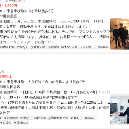
ッツァー自由が丘
円～1,500円
セス 東急東横線自由が丘駅徒歩3分
23区目黒区
 勤務日：月、火、水、木 勤務時間：8:00〜17:00（休憩：１時間）
間：１年間（自動更新あり、更新は３回を上限とします。）
仕事内容 駅から徒歩2分の好立地にあるホテルでの、フロントスタッフで
・50代の方も活躍中です。 具体的には、お客様データのPC入力、清掃終
様のルームチェック、その他フロン...
経験者歓迎
残業なし
交通費支給
長期歓迎
駅近5分以内
シフト制
土日祝休み
会社
00円以上
セス 東急東横線、大井町線「自由が丘駅」より徒歩4分
23区世田谷区
 実働時間：1日あたり8時間 平均勤務日数：1ヶ月あたり20日 〜 22日
 8：30～17：30 ※残業は月平均20時間程度です
 ☆世代交代を図るための増員募集☆ ／ □ 土日休み×年休120日以上！ □
で充実の研修完備！ □ 経験不問！20～30代の若手大歓迎！ □ 個々の成長
 私...
迎
固定時間制
転勤なし
経験不問
交通費全額支給
研修あり
賞与あり
近5分以内
土日祝休み