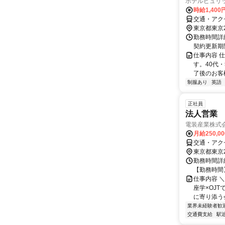
ホテルピュリ
時給1,400
交通・アク
東京都東京
勤務時間詳細
契約更新期
仕事内容 
す。40代
了後のお客
制服あり
英語
正社員
法人営業
電装産業株式
月給250,0
交通・アク
東京都東京
勤務時間詳細
【勤務時間】
仕事内容 ＼
座学×OJT
に寄り添う会社
業界未経験者歓
交通費支給
駅