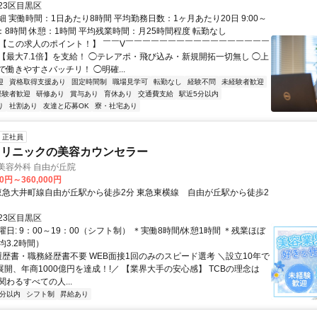
23区目黒区
 実働時間：1日あたり8時間 平均勤務日数：1ヶ月あたり20日 9:00～
実働：8時間 休憩：1時間 平均残業時間：月25時間程度 転勤なし
✅【この求人のポイント！】 ￣￣V￣￣￣￣￣￣￣￣￣￣￣￣￣￣￣￣￣
【最大7.1倍】を支給！ ◯テレアポ・飛び込み・新規開拓一切無し ◯上
働きやすさバッチリ！ ◯明確...
迎
資格取得支援あり
固定時間制
職場見学可
転勤なし
経験不問
未経験者歓迎
経験者歓迎
研修あり
賞与あり
育休あり
交通費支給
駅近5分以内
り
社割あり
友達と応募OK
寮・社宅あり
正社員
クリニックの美容カウンセラー
央美容外科 自由が丘院
00円～360,000円
23区目黒区
日: 9：00～19：00（シフト制） ＊実働8時間/休憩1時間 ＊残業ほぼ
3.2時間）
 履歴書・職務経歴書不要 WEB面接1回のみのスピード選考 ＼設立10年で
展開、年商1000億円を達成！!／ 【業界大手の安心感】 TCBの理念は
わるすべての人...
5分以内
シフト制
昇給あり