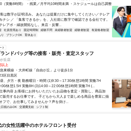
18:00（実働8時間） ・残業／月平均10時間未満 ・スケジュールは自己調整
集客は数字が証明済み。 あなたは提案だけに集中してください／テレア
みナシ ／ 「集客できるか」を、入社前に数字で確認できる会社です。
テレアポ・縁故開拓なし。来店・反響...
迎
社員登用あり
固定時間制
経験不問
未経験者歓迎
経験者歓迎
有資格者歓迎
あり
ブランクOK
育休あり
ート
ブランドバッグ等の接客・販売・査定スタッフ
自由が丘店
0円以上
東急東横線 ・大井町線「自由が丘」より徒歩1分
23区目黒区
昼、夕方・夜 勤務曜日・時間 (1)9:30～17:30/休憩1時間 実働7H
9:00/休憩1.5H 実働8H (3)14:00～22:00/休憩1時間 実働7H (...
● 仕事内容 お客様にお持ちいただいたお品物を査定・買取し、商品加
て販売するお仕事です。 子どもから大人まで楽しめる商品を豊富に揃
オフで、お仕事してみませんか？声を掛け...
土日祝のみOK
交通費支給
シフト制
0代の女性活躍中のホテルフロント受付