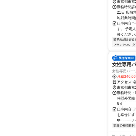
東京都東京
勤務時間詳
21日 店舗
均残業時間
仕事内容 
す。 予定
募ください。 
業界未経験者歓
ブランクOK
交
女性専用
女性専用パーソ
月給240,0
ア
東京都東京
勤務時間・曜日
時間外労働 
8:4...
仕事内容:
を幸せにす
✼┈┈┈フィ
変形労働時間制