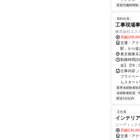
変形労働時間制
契約社員
工事現場
株式会社エス
月給208,0
交通・アク
駅」から徒
東京都東京
勤務時間詳
金】 ⏰8：
仕事内容 
プライベー
らスタート可
業界未経験者歓
未経験者歓迎
駅近5分以内
正社員
インテリ
ニーディック
月給230,0
交通・アク