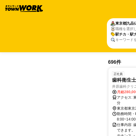
東京都
九品
職種を選択
駅チカ・駅
キーワード
696件
正社員
歯科衛生
井原歯科クリ
月給280,0
アクセス: 東急東横線 自由が丘駅 徒歩３分 東急大井町線 自由が丘駅 徒歩3
分
東京都東京
勤務時間・曜日
8:00~14
仕事内容:
できます。
テナンス ・