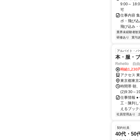
9:00～ 
可
仕事内容 
ポ・飛び込
飛び込み・
業界未経験者歓
研修あり
賞与
アルバイト・パ
本・服・
Rehello 
時給1,23
アクセス 
東京都東京
時間帯 朝、
(2)9:30～1
仕事情報 
工・陳列し
えるブック
社員登用あり
契約社員
40代・5