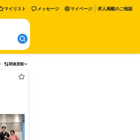
マイリスト
メッセージ
マイページ
求人掲載のご相談
存
関連度順