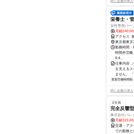
同じ企業の求人
栄養士・
女性専用パーソ
月給240,0
ア
東京都東京
勤務時間・曜日
時間外労働 
8:4...
仕事内容:
を支えるス
ません。 「
変形労働時間制
同じ企業の求人
正社員
完全反響
株式会社バレ
月給325,0
交通・アク
での勤務と