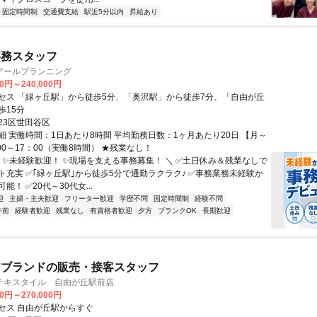
固定時間制
交通費支給
駅近5分以内
昇給あり
事務スタッフ
アールプランニング
00円～240,000円
セス 「緑ヶ丘駅」から徒歩5分、「奥沢駅」から徒歩7分、「自由が丘
歩15分
23区世田谷区
細 実働時間：1日あたり8時間 平均勤務日数：1ヶ月あたり20日 【月～
00～17：00（実働8時間） ★残業なし！
／ ✨未経験歓迎！ ✨現場を支える事務募集！ ＼ ✅土日休み＆残業なしで
ト充実 ✅｢緑ヶ丘駅｣から徒歩5分で通勤ラクラク♪ ✅事務業務未経験か
能！ ✅20代～30代女...
迎
主婦・主夫歓迎
フリーター歓迎
学歴不問
固定時間制
経験不問
午前
経験者歓迎
残業なし
有資格者歓迎
夕方
ブランクOK
長期歓迎
アブランドの販売・接客スタッフ
テキスタイル 自由が丘駅前店
00円～270,000円
セス 自由が丘駅からすぐ