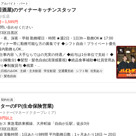
アルバイト・パート
居酒屋)のディナーキッチンスタッフ
が丘店
円～1,595円
お問い合わせください
23区目黒区
・夜、深夜・早朝 勤務曜日・時間 ★週2日・1日3h～勤務OK★ 17:00
0 ※ディナー帯に勤務可能な方の募集です ◆シフト自由！プライベート優先
内勤務もOK...
● 仕事内容 ＼大手ならではの充実の待遇／ ◆給与は1分単位で支給！ ◆
り(稼働分) ◆髪型・髪色自由(清潔感重視) ◆絶品食事補助◆社員登用あ
り◆制服貸与 ◆残業・...
土日祝のみOK
主婦・主夫歓迎
学生歓迎
交通費支給
シフト制
社割あり
型・髪色自由
契約社員
ターのFP(生命保険営業)
ートナー(マネードクタープレミア)
00円以上
セス 東急電鉄東横線、大井町線「自由が丘駅」徒歩3分
23区目黒区
 実働時間：1日あたり8時間 平均勤務日数：1ヶ月あたり18日 〜 20日