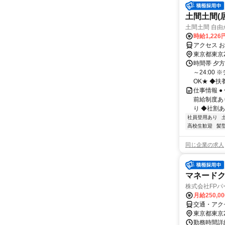
土間土間(
土間土間 自由
時給1,226
アクセス 
東京都東京
時間帯 夕方
～24:0
OK★ ◆扶養
仕事情報 
前給制度あ
り ◆社割あ
社員登用あり
高校生歓迎
髪
同じ企業の求人
マネードク
株式会社FPパ
月給250,0
交通・アク
東京都東京
勤務時間詳細