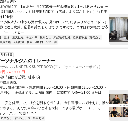
23区目黒区
細 実働時間：1日あたり7時間30分 平均勤務日数：1ヶ月あたり20日 〜
営業時間内でのシフト制 実働7.5時間 （店舗により異なります） ※月平
は10時間
*ー* 多数求人の中から弊社求人を 見つけていただきありがとうございま
人数に達し次第、応募を締め切らせて きますので、まずはお気軽に ご応
*ー* 【アピー...
迎
主婦・主夫歓迎
学歴不問
転勤なし
未経験者歓迎
経験者歓迎
賞与あり
通費支給
長期歓迎
駅近5分以内
シフト制
契約社員
パーソナルジムのトレーナー
ナルジム UNDEUX SUPERBODY(アンドゥー・スーパーボディ)
00円～400,000円
クセス: 各線「自由が丘駅」徒歩1分
23区目黒区
: 研修期間中 ・就業時間 9:00〜18:00 ・休憩時間 12:00〜13:00 ・
原則なし 研修終了後、店舗配属後 ・就業時間 7:45〜21:00 または、
 ／ 「美と健康」で、社会を明るく照らす。 女性専用ジムで叶える、誰か
る働き方。 あなた自身の心と体も大切にできる場所がここに。 ＼
ットクルーで働くPoin...
残業なし
駅近5分以内
昇給あり