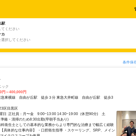
仏駅
してください
ナカ
を選択してください
条件保
士
ニック
00円～400,000円
23区目黒区
: 正社員：月〜金 9:00~13:00 14:30~19:00（休憩90分) 土
:00 準備・清掃のため8:30出勤(早朝手当あり)
 歯科衛生士としての基本的な業務からより専門的な治療まで幅広く経験
 【具体的な仕事内容】 ・口腔衛生指導 ・スケーリング、SRP、メイン
マイクロスコープを使用...