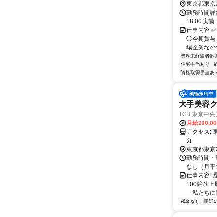
東京都東京
勤務時間詳細
18:00 
仕事内容 
◯今期賞与
場企業なので
業界未経験者歓
住宅手当あり
資格取得手当あ
大手美容
TCB 東京中
月給280,0
アクセス: 東急大井町線自由が丘駅から徒歩2分 東急東横線 自由が丘駅から徒歩2
分
東京都東京
勤務時間・曜
なし（月平均
仕事内容:
100院以上
「私たちに関
残業なし
駅近