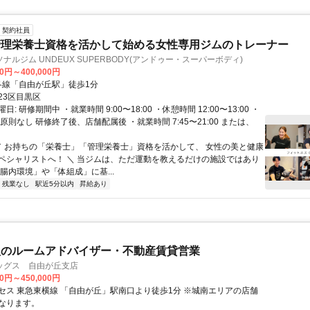
契約社員
管理栄養士資格を活かして始める女性専用ジムのトレーナー
ナルジム UNDEUX SUPERBODY(アンドゥー・スーパーボディ)
00円～400,000円
クセス: 各線「自由が丘駅」徒歩1分
23区目黒区
: 研修期間中 ・就業時間 9:00〜18:00 ・休憩時間 12:00〜13:00 ・
原則なし 研修終了後、店舗配属後 ・就業時間 7:45〜21:00 または、
 ／ お持ちの「栄養士」「管理栄養士」資格を活かして、 女性の美と健康
ペシャリストへ！ ＼ 当ジムは、ただ運動を教えるだけの施設ではあり
腸内環境」や「体組成」に基...
残業なし
駅近5分以内
昇給あり
型のルームアドバイザー・不動産賃貸営業
ッグス 自由が丘支店
00円～450,000円
セス 東急東横線 「自由が丘」駅南口より徒歩1分 ※城南エリアの店舗
なります。