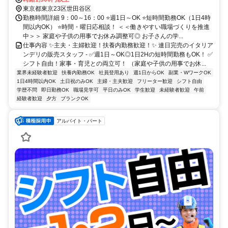
東京都東京23区世田谷区
勤務時間詳細 9：00～16：00 ⭐週1日～OK ⭐短時間勤務OK（1日4時
間以内OK） ⭐時間・曜日応相談！ ＜＜働きやすい職場づくりを推進
中＞＞ 家庭や子供の用事でお休み調整可◎ お子さんの学...
仕事内容 ✨主夫・主婦歓迎！扶養内勤務歓迎！✨ 連日完売のイタリア
ンデリの販売スタッフ - ✅週1日～OK◎1日2Hの短時間勤務もOK！ ✅
シフト自由！家事・育児との両立可！ （家庭や子供の用事でお休...
業界未経験者歓迎
扶養内勤務OK
社員登用あり
週1日からOK
副業・WワークOK
1日4時間以内OK
土日祝のみOK
主婦・主夫歓迎
フリーター歓迎
シフト自由
学歴不問
即日勤務OK
職場見学可
平日のみOK
学生歓迎
未経験者歓迎
午前
経験者歓迎
夕方
ブランクOK
アルバイト・パート