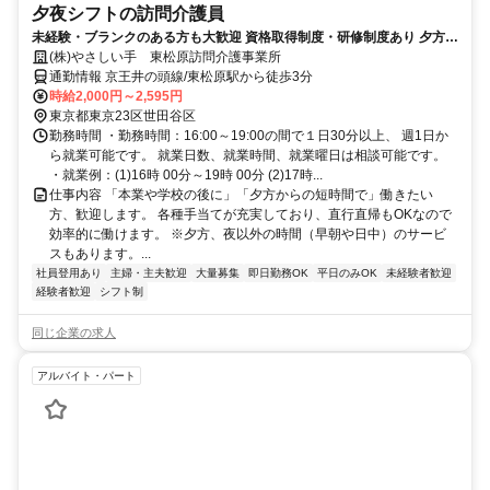
夕夜シフトの訪問介護員
未経験・ブランクのある方も大歓迎 資格取得制度・研修制度あり 夕方か
ら短時間で働けます
(株)やさしい手 東松原訪問介護事業所
通勤情報 京王井の頭線/東松原駅から徒歩3分
時給2,000円～2,595円
東京都東京23区世田谷区
勤務時間 ・勤務時間：16:00～19:00の間で１日30分以上、 週1日か
ら就業可能です。 就業日数、就業時間、就業曜日は相談可能です。
・就業例：(1)16時 00分～19時 00分 (2)17時...
仕事内容 「本業や学校の後に」「夕方からの短時間で」働きたい
方、歓迎します。 各種手当てが充実しており、直行直帰もOKなので
効率的に働けます。 ※夕方、夜以外の時間（早朝や日中）のサービ
スもあります。...
社員登用あり
主婦・主夫歓迎
大量募集
即日勤務OK
平日のみOK
未経験者歓迎
経験者歓迎
シフト制
同じ企業の求人
アルバイト・パート