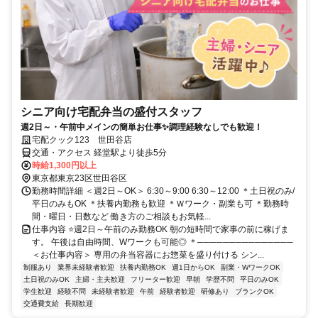
シニア向け宅配弁当の盛付スタッフ
週2日～・午前中メインの簡単お仕事✨調理経験なしでも歓迎！
宅配クック123 世田谷店
交通・アクセス 経堂駅より徒歩5分
時給1,300円以上
東京都東京23区世田谷区
勤務時間詳細 ＜週2日～OK＞ 6:30～9:00 6:30～12:00 ＊土日祝のみ/
平日のみもOK ＊扶養内勤務も歓迎 ＊Ｗワーク・副業も可 ＊勤務時
間・曜日・日数など 働き方のご相談もお気軽...
仕事内容 ⭐週2日～午前のみ勤務OK 朝の短時間で家事の前に稼げま
す。 午後は自由時間、Wワークも可能◎ ＊───────────────
＜お仕事内容＞ 専用の弁当容器にお惣菜を盛り付ける シン...
制服あり
業界未経験者歓迎
扶養内勤務OK
週1日からOK
副業・WワークOK
土日祝のみOK
主婦・主夫歓迎
フリーター歓迎
早朝
学歴不問
平日のみOK
学生歓迎
経験不問
未経験者歓迎
午前
経験者歓迎
研修あり
ブランクOK
交通費支給
長期歓迎