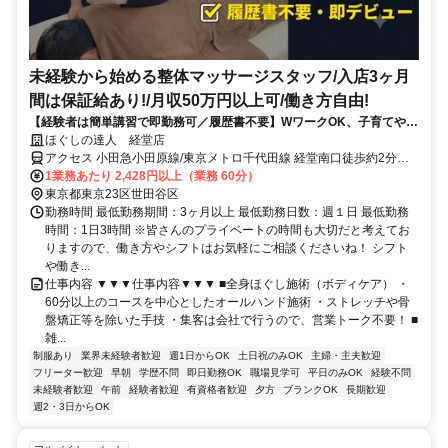
未経験から始める整体マッサージスタッフ/入店3ヶ月
間は保証給あり!/月収50万円以上可/働き方自由!
【経験者は簡単講習で即勤務可／履歴書不要】WワークOK、子育てや介
護、他の仕事をしながら自分に合った働き方をしている方が活躍中
ほぐしの達人 経堂店
アクセス 小田急小田原線/東京メトロ千代田線 経堂南口徒歩約2分、
東急世田谷線 宮の坂出入口2(下高井戸方面)徒歩約11分、東急世田谷
1業務あたり 2,428円以上（業務 60分）
線 山下（東京都）出入口1徒歩約13分 経堂駅徒歩2分
東京都東京23区世田谷区
勤務時間 最低勤務期間：3ヶ月以上 最低勤務日数：週１日 最低勤務
時間：1日3時間 ※皆さんのプライベートの時間も大切だと考えてお
りますので、働き方やシフトはお気軽にご相談くださいね！ シフト
や働き...
仕事内容 ▼▼▼仕事内容▼▼▼ ■全身ほぐし施術（ボディケア） ・
60分以上のコースを中心としたオールハンド施術 ・ストレッチや骨
盤矯正等を除いた手技 ・集客は会社で行うので、営業トーク不要！ ■
雑...
制服あり
業界未経験者歓迎
週1日からOK
土日祝のみOK
主婦・主夫歓迎
フリーター歓迎
早朝
学歴不問
即日勤務OK
職場見学可
平日のみOK
経験不問
未経験者歓迎
午前
経験者歓迎
有資格者歓迎
夕方
ブランクOK
長期歓迎
週2・3日からOK