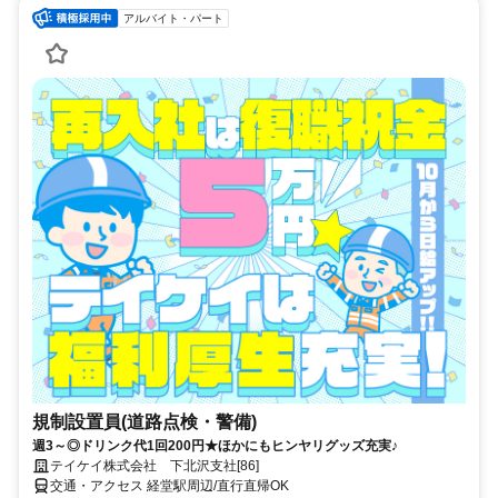
アルバイト・パート
規制設置員(道路点検・警備)
週3～◎ドリンク代1回200円★ほかにもヒンヤリグッズ充実♪
テイケイ株式会社 下北沢支社[86]
交通・アクセス 経堂駅周辺/直行直帰OK