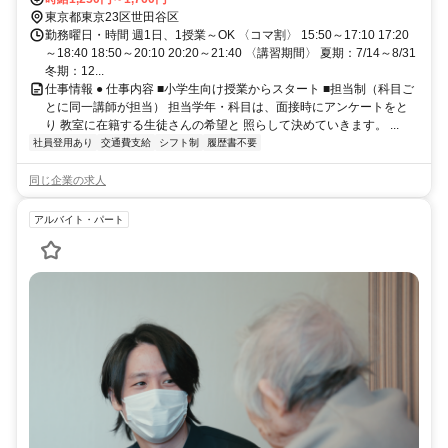
東京都東京23区世田谷区
勤務曜日・時間 週1日、1授業～OK 〈コマ割〉 15:50～17:10 17:20
～18:40 18:50～20:10 20:20～21:40 〈講習期間〉 夏期：7/14～8/31
冬期：12...
仕事情報 ● 仕事内容 ■小学生向け授業からスタート ■担当制（科目ご
とに同一講師が担当） 担当学年・科目は、面接時にアンケートをと
り 教室に在籍する生徒さんの希望と 照らして決めていきます。 ...
社員登用あり
交通費支給
シフト制
履歴書不要
同じ企業の求人
アルバイト・パート