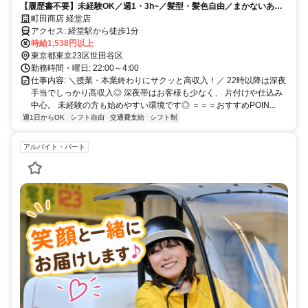
【履歴書不要】未経験OK／週1・3h~／髪型・髪色自由／まかないあり
／WワークOK／学生・主婦(夫)活躍中／NO VISA SUPPORT
町田商店 経堂店
アクセス: 経堂駅から徒歩1分
時給1,538円以上
東京都東京23区世田谷区
勤務時間・曜日: 22:00～4:00
仕事内容: ＼授業・本業終わりにサクッと高収入！／ 22時以降は深夜
手当でしっかり高収入◎ 深夜帯はお客様も少なく、 片付けや仕込み
中心。 未経験の方も始めやすい環境です◎ ＝＝＝おすすめPOIN...
週1日からOK
シフト自由
交通費支給
シフト制
アルバイト・パート