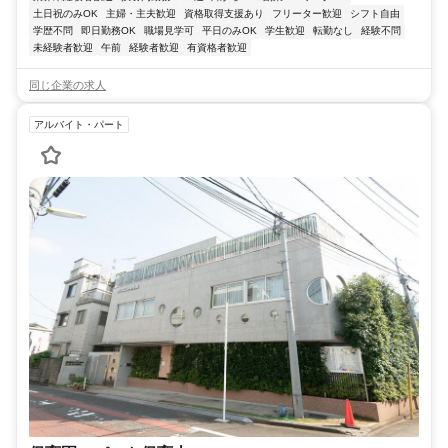
土日祝のみOK
主婦・主夫歓迎
資格取得支援あり
フリーター歓迎
シフト自由
学歴不問
即日勤務OK
職場見学可
平日のみOK
学生歓迎
転勤なし
経験不問
未経験者歓迎
午前
経験者歓迎
有資格者歓迎
同じ企業の求人
アルバイト・パート