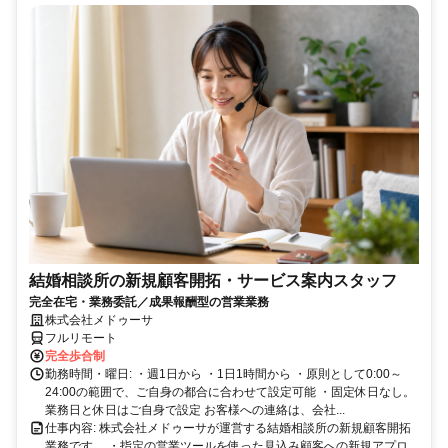
結婚相談所の新規顧客開拓・サービス案内スタッフ
完全在宅・業務委託／成果報酬型の営業業務
株式会社メドゥーサ
フルリモート
完全歩合制
勤務時間・曜日: ・週1日から ・1日1時間から ・原則として0:00～
24:00の範囲で、ご自身の都合に合わせて設定可能 ・固定休日なし。
業務日と休日はご自身で設定 お客様への連絡は、会社...
仕事内容: 株式会社メドゥーサが運営する結婚相談所の新規顧客開拓
業務です。 ・指定の営業ツールを使った見込み顧客への新規アプロ