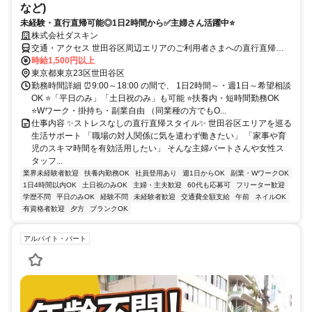
など)
未経験・直行直帰可能◎1日2時間から✅主婦さん活躍中⭐
株式会社ダスキン
交通・アクセス 世田谷区周辺エリアのご利用者さまへの直行直帰で
す
時給1,500円以上
東京都東京23区世田谷区
勤務時間詳細 ⏰9:00～18:00 の間で、 1日2時間～・週1日～希望相談
OK ⭐「平日のみ」「土日祝のみ」も可能 ⭐扶養内・短時間勤務OK
⭐Wワーク・掛持ち・副業自由 （同業種の方でもO...
仕事内容 ✨ストレスなしの直行直帰スタイル✨ 世田谷区エリアを巡る
生活サポート 「職場の対人関係に気を遣わず働きたい」 「家事や育
児のスキマ時間を有効活用したい」 そんな主婦パートさんや女性ス
タッフ...
業界未経験者歓迎
扶養内勤務OK
社員登用あり
週1日からOK
副業・WワークOK
1日4時間以内OK
土日祝のみOK
主婦・主夫歓迎
60代も応募可
フリーター歓迎
学歴不問
平日のみOK
経験不問
未経験者歓迎
交通費全額支給
午前
ネイルOK
有資格者歓迎
夕方
ブランクOK
アルバイト・パート