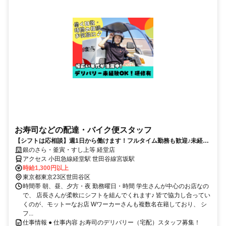
お寿司などの配達・バイク便スタッフ
【シフトは応相談】週1日から働けます！フルタイム勤務も歓迎♪未経験
◎
銀のさら・釜寅・すし上等 経堂店
アクセス 小田急線経堂駅 世田谷線宮坂駅
時給1,300円以上
東京都東京23区世田谷区
時間帯 朝、昼、夕方・夜 勤務曜日・時間 学生さんが中心のお店なの
で、 店長さんが柔軟にシフトを組んでくれます♪ 皆で協力し合ってい
くのが、モットーなお店 Wワーカーさんも複数名在籍しており、 シ
フ...
仕事情報 ● 仕事内容 お寿司のデリバリー（宅配）スタッフ募集！