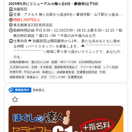
2025年5月にリニューアル☆梅ヶ丘6分・豪徳寺/山下5分
加藤医院
交通・アクセス 梅ヶ丘駅から徒歩6分／豪徳寺駅・山下駅から徒歩5
分
時給1,300円以上
東京都東京23区世田谷区
勤務時間詳細 平日 8:30～12:15/15:00～18:15 土曜 8:30～12:15 ＊勤
務日時応相談 ＊週1日～0K ＊午前のみ午後のみも可
仕事内容 ☘️ 加藤医院は開院継承から1年。 新たな歩みをともに進め
る仲間（パートスタッフ）を募集します。 ☘️ ￣￣￣￣￣￣￣￣￣￣
￣￣￣￣￣￣￣￣ ＼地域に寄り添う温かいクリニックで、あなたの
力を...
扶養内勤務OK
週1日からOK
副業・WワークOK
1日4時間以内OK
土日祝のみOK
主婦・主夫歓迎
資格取得支援あり
フリーター歓迎
シフト自由
学歴不問
平日のみOK
転勤なし
未経験者歓迎
交通費全額支給
午前
経験者歓迎
研修あり
夕方
ブランクOK
交通費支給
業務委託