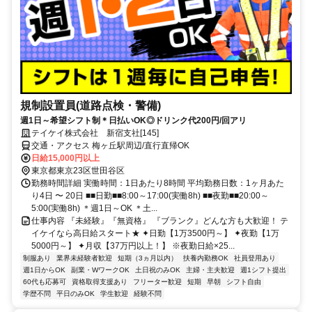
規制設置員(道路点検・警備)
週1日～希望シフト制＊日払いOK◎ドリンク代200円/回アリ
テイケイ株式会社 新宿支社[145]
交通・アクセス 梅ヶ丘駅周辺/直行直帰OK
日給15,000円以上
東京都東京23区世田谷区
勤務時間詳細 実働時間：1日あたり8時間 平均勤務日数：1ヶ月あた
り4日 〜 20日 ■■日勤■■8:00～17:00(実働8h) ■■夜勤■■20:00～
5:00(実働8h) ＊週1日～OK ＊土...
仕事内容 『未経験』『無資格』 『ブランク』どんな方も大歓迎！ テ
イケイなら高日給スタート★ ✦日勤【1万3500円～】 ✦夜勤【1万
5000円～】 ✦月収【37万円以上！】 ※夜勤日給×25...
制服あり
業界未経験者歓迎
短期（3ヵ月以内）
扶養内勤務OK
社員登用あり
週1日からOK
副業・WワークOK
土日祝のみOK
主婦・主夫歓迎
週1シフト提出
60代も応募可
資格取得支援あり
フリーター歓迎
短期
早朝
シフト自由
学歴不問
平日のみOK
学生歓迎
経験不問