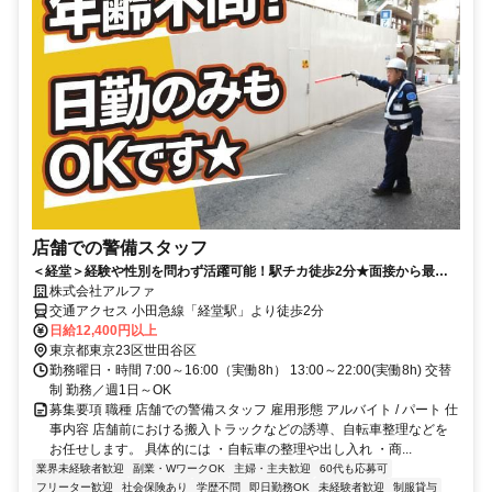
店舗での警備スタッフ
＜経堂＞経験や性別を問わず活躍可能！駅チカ徒歩2分★面接から最短1
週間程度で実働可能
株式会社アルファ
交通アクセス 小田急線「経堂駅」より徒歩2分
日給12,400円以上
東京都東京23区世田谷区
勤務曜日・時間 7:00～16:00（実働8h） 13:00～22:00(実働8h) 交替
制 勤務／週1日～OK
募集要項 職種 店舗での警備スタッフ 雇用形態 アルバイト / パート 仕
事内容 店舗前における搬入トラックなどの誘導、自転車整理などを
お任せします。 具体的には ・自転車の整理や出し入れ ・商...
業界未経験者歓迎
副業・WワークOK
主婦・主夫歓迎
60代も応募可
フリーター歓迎
社会保険あり
学歴不問
即日勤務OK
未経験者歓迎
制服貸与