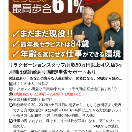
リラクゼーションスタッフ/月収50万円以上可/入店3ヶ
月間は保証給あり!/確定申告サポートあり
保証給あり！あなたの豊かな人生経験が、武器になる。50歳から始め
る、一生モノの癒やしの技術。
ほぐしの達人 経堂店
アクセス 小田急小田原線/東京メトロ千代田線 経堂南口徒歩約2分、
東急世田谷線 宮の坂出入口2(下高井戸方面)徒歩約11分、東急世田谷
1業務あたり 2,109円～2,428円（業務 60分）
線 山下（東京都）出入口1徒歩約13分 経堂駅徒歩2分
東京都東京23区世田谷区
勤務時間 9:30～23:20 <土日祝日の開店から、もしくは閉店まで勤務
できる方大歓迎◎> ★短時間～OK! ★5時間以上できる方歓迎! シフト
や働き方は応相談! ※終了時間や開始時間、その他...
仕事内容 まだまだ、輝ける。その経験が武器になる、第二の人生の
始め方。 ━━━━━━━━━━━━━━━━━━ 50歳からの挑戦。
その手に、確かな技術と生きがいを。 第二の人生、もっと豊かにし