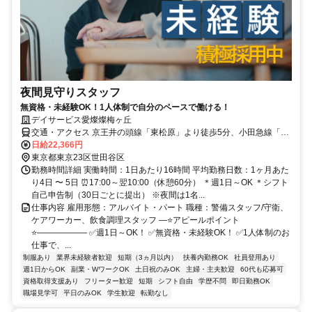
夜間見守りスタッフ
無資格・未経験OK！1人体制で自分のペースで働ける！
デイサービス愛燦燦梅ヶ丘
交通・アクセス 京王井の頭線「東松原」より徒歩5分、小田急線「梅
ヶ丘」北口より徒歩6分
日給22,366円
東京都東京23区世田谷区
勤務時間詳細 実働時間：1日あたり16時間 平均勤務日数：1ヶ月あた
り4日 〜 5日 ⏰17:00～翌10:00（休憩60分） ＊週1日～OK ＊シフト
自己申告制（30日ごとに提出） ※夜間は1名...
仕事内容 雇用形態：アルバイト・パート 職種：警備スタッフ/守衛、
ケアワーカー、飲食調理スタッフ ―⭐アピールポイント
⭐―――――― ✅週1日～OK！ ✅無資格・未経験OK！ ✅1人体制のお
仕事で、...
制服あり
業界未経験者歓迎
短期（3ヵ月以内）
扶養内勤務OK
社員登用あり
週1日からOK
副業・WワークOK
土日祝のみOK
主婦・主夫歓迎
60代も応募可
資格取得支援あり
フリーター歓迎
短期
シフト自由
学歴不問
即日勤務OK
職場見学可
平日のみOK
学生歓迎
転勤なし