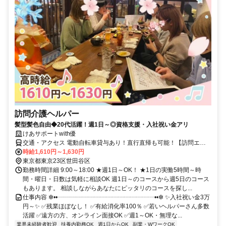
訪問介護ヘルパー
髪型髪色自由◆20代活躍！週1日～◎資格支援・入社祝い金アリ
けあサポートwith優
交通・アクセス 電動自転車貸与あり！直行直帰も可能！【訪問エリ
ア】世田谷区、杉並区、調布市、 狛江市、川崎市登戸周辺地域にな
時給1,610円～1,630円
ります。【本社（株式会社Ｗｉｔｈｙｏｕ）】豪徳寺駅、梅ヶ丘駅か
東京都東京23区世田谷区
ら徒歩5分
勤務時間詳細 9:00～18:00 ★週1日～OK！ ★1日の実働5時間～時
間・曜日・日数は気軽に相談OK 週1日～のコースから週5日のコース
もあります。 相談しながらあなたにピッタリのコースを探し...
仕事内容 ✼••┈┈┈┈┈┈┈┈┈┈┈┈┈┈┈┈••✼ ✨入社祝い金3万
円～✨ ✅残業ほぼなし！ ✅有給消化率100％ ✅若いヘルパーさん多数
活躍 ✅遠方の方、オンライン面接OK ✅週1～OK・無理な...
業界未経験者歓迎
扶養内勤務OK
週1日からOK
副業・WワークOK