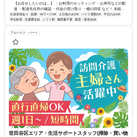
【お任せしたいのは…】 ・お料理のセッティング ・お寿司などの配
達 ・配達先住所の確認 ・代金の受け取り ・桶の回収 など！ 未経...
社員登用あり
副業・WワークOK
土日祝のみOK
バイク通勤OK
平日のみOK
学生歓迎
交通費支給
シフト制
履歴書不要
髪型・髪色自由
アルバイト・パート
世田谷区エリア・生活サポートスタッフ(掃除・買い物