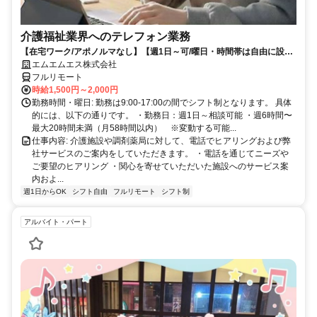
介護福祉業界へのテレフォン業務
【在宅ワーク/アポノルマなし】【週1日～可/曜日・時間帯は自由に設定
可】介護福祉業界へのテレフォン業務（主にヒアリング、商品案内）
エムエムエス株式会社
フルリモート
時給1,500円～2,000円
勤務時間・曜日: 勤務は9:00-17:00の間でシフト制となります。 具体
的には、以下の通りです。 ・勤務日：週1日～相談可能 ・週6時間〜
最大20時間未満（月58時間以内） ※変動する可能...
仕事内容: 介護施設や調剤薬局に対して、電話でヒアリングおよび弊
社サービスのご案内をしていただきます。 ・電話を通じてニーズや
ご要望のヒアリング ・関心を寄せていただいた施設へのサービス案
内およ...
週1日からOK
シフト自由
フルリモート
シフト制
アルバイト・パート