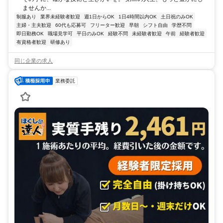
ませんか...
制服あり
業界未経験者歓迎
週1日からOK
1日4時間以内OK
土日祝のみOK
主婦・主夫歓迎
60代も応募可
フリーター歓迎
早朝
シフト自由
学歴不問
即日勤務OK
職場見学可
平日のみOK
経験不問
未経験者歓迎
午前
経験者歓迎
有資格者歓迎
研修あり
同じ企業の求人
業務委託