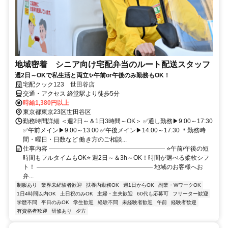
地域密着 シニア向け宅配弁当のルート配送スタッフ
週2日～OKで私生活と両立✨午前or午後のみ勤務もOK！
宅配クック123 世田谷店
交通・アクセス 経堂駅より徒歩5分
時給1,380円以上
東京都東京23区世田谷区
勤務時間詳細 ＜週2日～＆1日3時間～OK＞ ✅通し勤務▶9:00～17:30
✅午前メイン▶9:00～13:00 ✅午後メイン▶14:00～17:30 ＊勤務時
間・曜日・日数など 働き方のご相談...
仕事内容 ――――――――――――――――――― ⭐午前/午後の短
時間もフルタイムもOK⭐ 週2日～＆3h～OK！時間が選べる柔軟シフ
ト！ ――――――――――――――――――― 地域のお客様へお
弁...
制服あり
業界未経験者歓迎
扶養内勤務OK
週1日からOK
副業・WワークOK
1日4時間以内OK
土日祝のみOK
主婦・主夫歓迎
60代も応募可
フリーター歓迎
学歴不問
平日のみOK
学生歓迎
経験不問
未経験者歓迎
午前
経験者歓迎
有資格者歓迎
研修あり
夕方