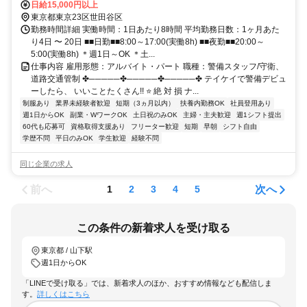
日給15,000円以上
東京都東京23区世田谷区
勤務時間詳細 実働時間：1日あたり8時間 平均勤務日数：1ヶ月あた
り4日 〜 20日 ■■日勤■■8:00～17:00(実働8h) ■■夜勤■■20:00～
5:00(実働8h) ＊週1日～OK ＊土...
仕事内容 雇用形態：アルバイト・パート 職種：警備スタッフ/守衛、
道路交通管制 ✤─────✤─────✤─────✤ テイケイで警備デビュ
ーしたら、 いいことたくさん!! ⭐ 絶 対 損 ナ...
制服あり
業界未経験者歓迎
短期（3ヵ月以内）
扶養内勤務OK
社員登用あり
週1日からOK
副業・WワークOK
土日祝のみOK
主婦・主夫歓迎
週1シフト提出
60代も応募可
資格取得支援あり
フリーター歓迎
短期
早朝
シフト自由
学歴不問
平日のみOK
学生歓迎
経験不問
同じ企業の求人
前へ
次へ
1
2
3
4
5
この条件の新着求人を受け取る
東京都 / 山下駅
週1日からOK
「LINEで受け取る」では、新着求人のほか、おすすめ情報なども配信しま
す。
詳しくはこちら