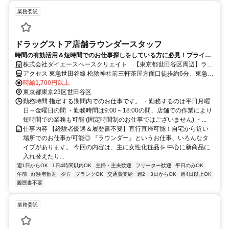
業務委託
ドラッグストア店舗ラウンダースタッフ
時間の有効活用＆短時間でのお仕事探しをしている方に必見！プライベ
ート重視のお仕事！
株式会社ダイエースペースクリエイト 【東京都世田谷区周辺】ラウ
ンダー業務
アクセス 東急世田谷線 松陰神社前三軒茶屋方面口徒歩約6分、東急世
田谷線 世田谷下高井戸方面口徒歩約6分、東急世田谷線 若林（東京
時給1,700円以上
都）三軒茶屋方面口徒歩約8分 別途勤務店舗ごとにご案内
東京都東京23区世田谷区
勤務時間 指定する期間内でのお仕事です。 ・勤務するのは平日月曜
日～金曜日の間 ・勤務時間は9:00～18:00の間、店舗での作業により
短時間での業務も可能 (固定時間制のお仕事ではございません) ・...
仕事内容 【経験者優遇＆履歴書不要】直行直帰可能！自宅から近い
場所でのお仕事が可能◎ 『ラウンダー』というお仕事、いろんなタ
イプがあります。 今回の内容は、主に女性化粧品を 中心に新商品に
入れ替えたり...
週1日からOK
1日4時間以内OK
主婦・主夫歓迎
フリーター歓迎
平日のみOK
午前
経験者歓迎
夕方
ブランクOK
交通費支給
週2・3日からOK
週4日以上OK
履歴書不要
業務委託