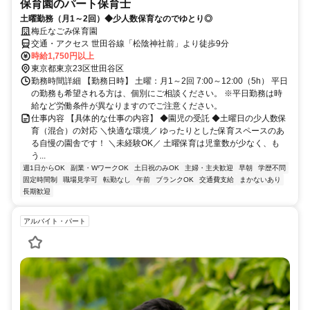
保育園のパート保育士
土曜勤務（月1～2回）◆少人数保育なのでゆとり◎
梅丘なごみ保育園
交通・アクセス 世田谷線「松陰神社前」より徒歩9分
時給1,750円以上
東京都東京23区世田谷区
勤務時間詳細 【勤務日時】 土曜：月1～2回 7:00～12:00（5h） 平日
の勤務も希望される方は、個別にご相談ください。 ※平日勤務は時
給など労働条件が異なりますのでご注意ください。
仕事内容 【具体的な仕事の内容】 ◆園児の受託 ◆土曜日の少人数保
育（混合）の対応 ＼快適な環境／ ゆったりとした保育スペースのあ
る自慢の園舎です！ ＼未経験OK／ 土曜保育は児童数が少なく、も
う...
週1日からOK
副業・WワークOK
土日祝のみOK
主婦・主夫歓迎
早朝
学歴不問
固定時間制
職場見学可
転勤なし
午前
ブランクOK
交通費支給
まかないあり
長期歓迎
アルバイト・パート