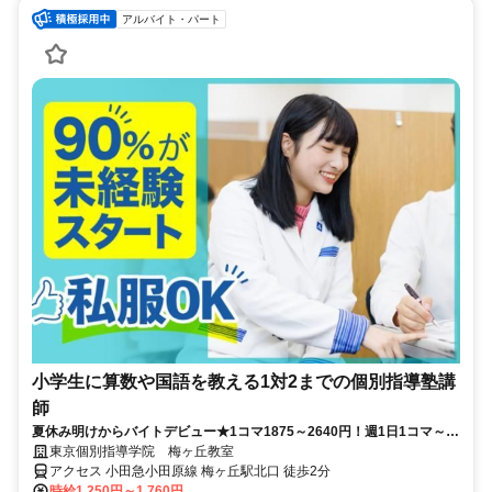
アルバイト・パート
小学生に算数や国語を教える1対2までの個別指導塾講
師
夏休み明けからバイトデビュー★1コマ1875～2640円！週1日1コマ～私
服でok◎
東京個別指導学院 梅ヶ丘教室
アクセス 小田急小田原線 梅ヶ丘駅北口 徒歩2分
時給1,250円～1,760円