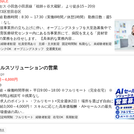
0円以上
セス 小田急小田原線「祖師ヶ谷大蔵駅」 より徒歩15～20分
23区世田谷区
 勤務時間：8:30 ～ 17:30（実働8時間／休憩1時間） 勤務日数：週5
勤：なし
新規事業所の立ち上げに伴い、オープニングスタッフを大至急募集中で
成育医療研究センター内にある当事業所にて、病院を支える「資材管
の業務をお任せします。 【具体的な業務内容...
未経験者歓迎
社員登用あり
主婦・主夫歓迎
固定時間制
転勤なし
未経験者歓迎
ランクOK
オープニングスタッフ
交通費支給
ールスソリューションの営業
ge
円～4,000円
ト
 ＜稼働時間帯例＞ 平日9:00～18:00 ※フルリモート（完全在宅） ※
時間は相談可 ※残業なし
＜求人のポイント＞ ・フルリモート×完全週休2日！ 場所を選ばず自由に
給3,000～4,000円！ スキルに応じた高単価報酬 ・AI×セールスの最先
場価値の高い...
固定時間制
フルリモート
経験者歓迎
在宅OK
長期歓迎
委託