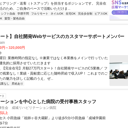
ヒアリング・送客（トスアップ）を担当するポジションです。 完全在
託のため、ご自身のペースで活動いただけま...
シフト自由
学歴不問
フルリモート
ネイルOK
在宅OK
完全歩合制
ピアスOK
K
髪型・髪色自由
ート】自社開発Webサービスのカスタマーサポートメンバー
ain
00円～320,000円
ト
曜日: 業務時間の指定なし ※兼業ではなく本業務をメインで行っていた
優先的に採用させていただきます
 ＼ 【完全在宅】月額27万円スタート！自社開発サービスのCS業務／ フ
で残業なし！業績・貢献度に応じた随時昇給で収入UP！ これまでのご
たの魅力を詳しく記載のうえ、ぜ...
残業なし
昇給あり
ート
テーションを中心とした病院の受付事務スタッフ
輝生会 成城リハビリテーション病院
0円以上
セス 小田急線「祖師ヶ谷大蔵駅」より徒歩5分/小田急線「成城学園前
歩7分