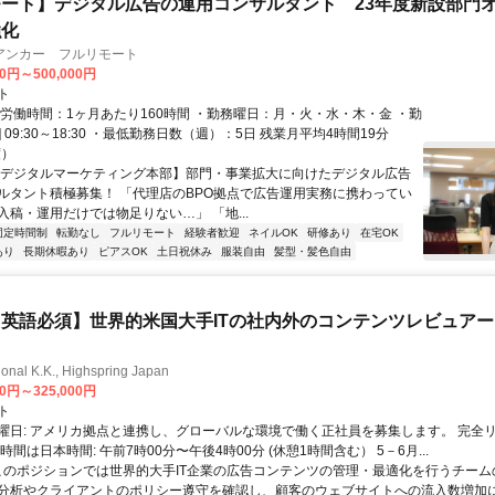
ート】デジタル広告の運用コンサルタント 23年度新設部門
強化
アンカー フルリモート
00円～500,000円
ト
総労働時間：1ヶ月あたり160時間 ・勤務曜日：月・火・水・木・金 ・勤
1] 09:30～18:30 ・最低勤務日数（週）：5日 残業月平均4時間19分
度）
【デジタルマーケティング本部】部門・事業拡大に向けたデジタル広告
ルタント積極募集！ 「代理店のBPO拠点で広告運用実務に携わってい
入稿・運用だけでは物足りない…」 「地...
固定時間制
転勤なし
フルリモート
経験者歓迎
ネイルOK
研修あり
在宅OK
あり
長期休暇あり
ピアスOK
土日祝休み
服装自由
髪型・髪色自由
英語必須】世界的米国大手ITの社内外のコンテンツレビュア
ional K.K., Highspring Japan
00円～325,000円
ト
曜日: アメリカ拠点と連携し、グローバルな環境で働く正社員を募集します。 完全
時間は日本時間: 午前7時00分〜午後4時00分 (休憩1時間含む） 5－6月...
 このポジションでは世界的大手IT企業の広告コンテンツの管理・最適化を行うチー
分析やクライアントのポリシー遵守を確認し、顧客のウェブサイトへの流入数増加