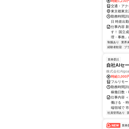
時給1,23
交通・アク
東京都東京
勤務時間詳細
日 時差出
仕事内容 
す！ 国立
理・事務」
制服あり
業界
経験者歓迎
ブ
業務委託
自社AIセ
株式会社Algoa
時給3,000
フルリモー
勤務時間詳細
稼働日数・
仕事内容 
働ける ・時
端領域で 市
社員登用あり
業務