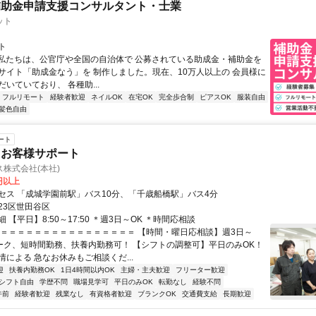
補助金申請支援コンサルタント・士業
ット
ト
⭐私たちは、公官庁や全国の自治体で 公募されている助成金・補助金を
サイト「助成金なう」を 制作しました。現在、10万人以上の 会員様に
いていており、 各種助...
フルリモート
経験者歓迎
ネイルOK
在宅OK
完全歩合制
ピアスOK
服装自由
髪色自由
ート
・お客様サポート
株式会社(本社)
0円以上
セス 「成城学園前駅」バス10分、「千歳船橋駅」バス4分
23区世田谷区
 【平日】8:50～17:50 ＊週3日～OK ＊時間応相談
＝＝＝＝＝＝＝＝＝＝＝＝＝＝＝＝＝ 【時間・曜日応相談】週3日～
ワーク、短時間勤務、扶養内勤務可！ 【シフトの調整可】平日のみOK！
による 急なお休みもご相談くだ...
迎
扶養内勤務OK
1日4時間以内OK
主婦・主夫歓迎
フリーター歓迎
シフト自由
学歴不問
職場見学可
平日のみOK
転勤なし
経験不問
午前
経験者歓迎
残業なし
有資格者歓迎
ブランクOK
交通費支給
長期歓迎