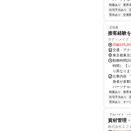
制服あり
業界
住宅手当あり
育休あり
交通
正社員
接客経験を
ボディメイク ス
月給245,0
交通・アク
東京都東京
勤務時間詳細
時間） 【シフ
り異なります.
仕事内容 
身者が多数
パーソナル
制服あり
業界
住宅手当あり
育休あり
オー
アルバイト・パ
資材管理
株式会社エフ