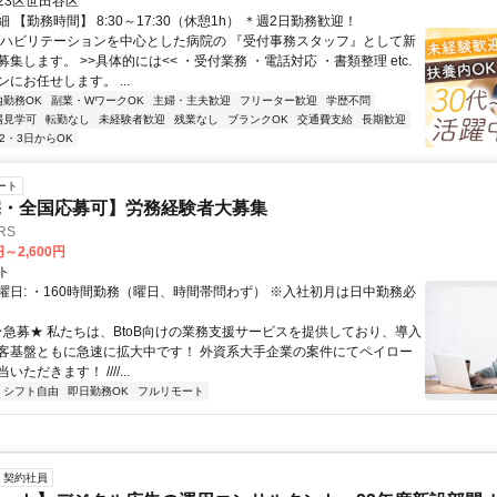
23区世田谷区
 【勤務時間】 8:30～17:30（休憩1h） ＊週2日勤務歓迎！
リハビリテーションを中心とした病院の 『受付事務スタッフ』として新
集します。 >>具体的には<< ・受付業務 ・電話対応 ・書類整理 etc.
にお任せします。 ...
内勤務OK
副業・WワークOK
主婦・主夫歓迎
フリーター歓迎
学歴不問
場見学可
転勤なし
未経験者歓迎
残業なし
ブランクOK
交通費支給
長期歓迎
2・3日からOK
ート
宅・全国応募可】労務経験者大募集
RS
円～2,600円
ト
曜日: ・160時間勤務（曜日、時間帯問わず） ※入社初月は日中勤務必
 ★急募★ 私たちは、BtoB向けの業務支援サービスを提供しており、導入
客基盤ともに急速に拡大中です！ 外資系大手企業の案件にてペイロー
ただきます！ ////...
シフト自由
即日勤務OK
フルリモート
契約社員