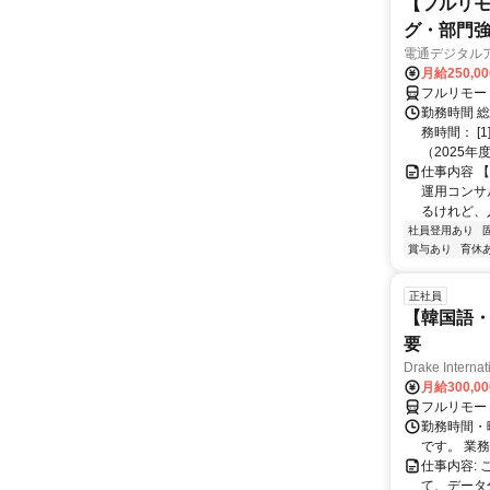
【フルリモ
グ・部門
電通デジタル
月給250,0
フルリモー
勤務時間 
務時間： [
（2025年
仕事内容 
運用コンサ
るけれど、
社員登用あり
賞与あり
育休
正社員
【韓国語・
要
Drake Internat
月給300,0
フルリモー
勤務時間・
です。 業務
仕事内容:
て、データ