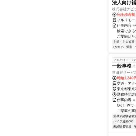
法人向け
株式会社ナビ
完全歩合制
フルリモー
仕事内容 
検索できる
ご愛顧いただ
主婦・主夫歓迎
ひげOK
髪型・
アルバイト・パ
一般事務
世田谷サービス
時給1,24
交通・アク
東京都東京
勤務時間詳細
仕事内容 
OK！ Ｗ
ご家庭の事情
業界未経験者歓
バイク通勤OK
未経験者歓迎