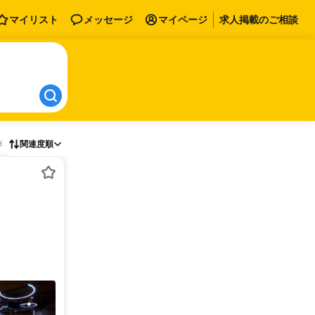
マイリスト
メッセージ
マイページ
求人掲載のご相談
存
関連度順