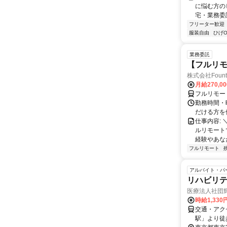
に悩む方の
宅・業務委
フリーター歓迎
服装自由
ひげO
業務委託
【フルリモ
株式会社Fount
月給270,0
フルリモー
勤務時間・
だける方を
仕事内容:
ルリモート
経験やあな
フルリモート
アルバイト・パ
リハビリ
医療法人社団
時給1,33
交通・アク
駅」より徒