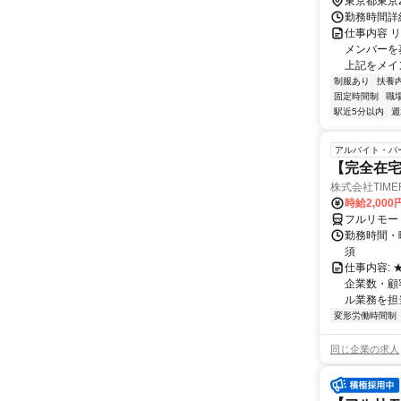
東京都東京
勤務時間詳細
仕事内容 
メンバーを募
上記をメイン
制服あり
扶養
固定時間制
職
駅近5分以内
週
アルバイト・パ
【完全在
株式会社TIME
時給2,000
フルリモー
勤務時間・
須
仕事内容:
企業数・顧
ル業務を担当い
変形労働時間制
同じ企業の求人