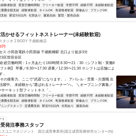
未経験者歓迎
変形労働時間制
フリーター歓迎
学歴不問
経験不問
未経験者歓迎
交通費全額支給
経験者歓迎
ネイルOK
有資格者歓迎
研修あり
ブランクOK
費支給
駅近5分以内
社割あり
服装自由
髪型・髪色自由
活かせるフィットネストレーナー(未経験歓迎)
タジオ Z BODY 千歳船橋店
00円
セス 小田急電鉄小田原線 千歳船橋駅 北口より徒歩3分
23区世田谷区
 総労働時間：1ヶ月あたり160時間 8:30〜21：30（シフト制・実働8
ト例】 早番／8:30〜17:30 遅番／12:30〜21:30 ※シフトは店舗によ
..
「その接客力、ここで“武器”になります。」 アパレル・営業・介護職 出
活躍中。 未経験から“選ばれるトレーナー”へ。 ＼オープニング募集／
×サーキット型フィットネス「...
未経験者歓迎
変形労働時間制
フリーター歓迎
学歴不問
経験不問
未経験者歓迎
交通費全額支給
経験者歓迎
ネイルOK
有資格者歓迎
研修あり
ブランクOK
プニングスタッフ
交通費支給
駅近5分以内
社割あり
服装自由
ート
・受発注事務スタッフ
エスユニマネジメント 国立成育事業所(国立成育医療研究センター内)