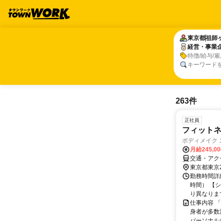
東京都
東京都
祖師
祖師
経営・事業
経営・事業
特徴/給与/
キーワード
263件
正社員
フィットネ
ボディメイク ス
月給245,0
交通・アク
東京都東京
勤務時間詳細
時間） 【シフ
り異なります.
仕事内容 
身者が多数
パーソナル