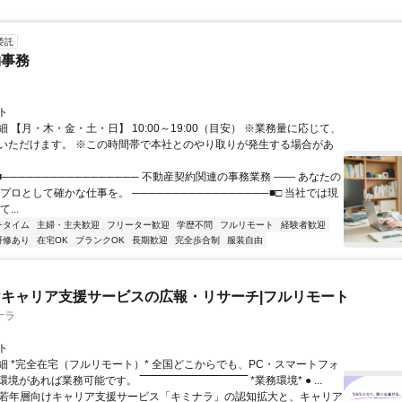
委託
約事務
ト
 【月・木・金・土・日】 10:00～19:00（目安） ※業務量に応じて、
いただけます。 ※この時間帯で本社とのやり取りが発生する場合があ
■───────────────── 不動産契約関連の事務業務 ―― あなたの
プロとして確かな仕事を。 ─────────────────■□ 当社では現
...
チタイム
主婦・主夫歓迎
フリーター歓迎
学歴不問
フルリモート
経験者歓迎
研修あり
在宅OK
ブランクOK
長期歓迎
完全歩合制
服装自由
キャリア支援サービスの広報・リサーチ|フルリモート
ナラ
ト
細 *完全在宅（フルリモート）* 全国どこからでも、PC・スマートフォ
れば業務可能です。 ‾‾‾‾‾‾‾‾‾‾‾‾‾‾‾‾‾‾‾‾‾‾‾‾‾‾‾‾‾‾ *業務環境* ● ...
✨若年層向けキャリア支援サービス「キミナラ」の認知拡大と、キャリア