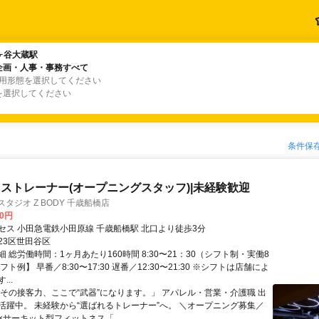
ヶ谷大蔵駅
ヶ谷大蔵駅
企画・人事・事務すべて
企画・人事・事務すべて
雇用形態を選択してください
を選択してください
条件保
ストレーナー(オープニングスタッフ)|未経験歓迎
タジオ Z BODY 千歳船橋店
00円
セス 小田急電鉄小田原線 千歳船橋駅 北口より徒歩3分
23区世田谷区
 総労働時間：1ヶ月あたり160時間 8:30〜21：30（シフト制・実働8
ト例】 早番／8:30〜17:30 遅番／12:30〜21:30 ※シフトは店舗によ
..
「その接客力、ここで“武器”になります。」 アパレル・営業・介護職 出
活躍中。 未経験から“選ばれるトレーナー”へ。 ＼オープニング募集／
×サーキット型フィットネス「...