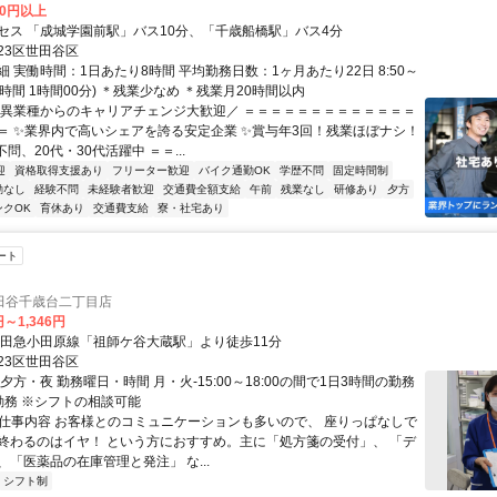
00円以上
セス 「成城学園前駅」バス10分、「千歳船橋駅」バス4分
23区世田谷区
 実働時間：1日あたり8時間 平均勤務日数：1ヶ月あたり22日 8:50～
(休憩時間 1時間00分) ＊残業少なめ ＊残業月20時間以内
＼異業種からのキャリアチェンジ大歓迎／ ＝＝＝＝＝＝＝＝＝＝＝＝＝
＝ ✨業界内で高いシェアを誇る安定企業 ✨賞与年3回！残業ほぼナシ！
問、20代・30代活躍中 ＝＝...
迎
資格取得支援あり
フリーター歓迎
バイク通勤OK
学歴不問
固定時間制
勤なし
経験不問
未経験者歓迎
交通費全額支給
午前
残業なし
研修あり
夕方
ンクOK
育休あり
交通費支給
寮・社宅あり
ート
田谷千歳台二丁目店
円～1,346円
小田急小田原線「祖師ケ谷大蔵駅」より徒歩11分
23区世田谷区
夕方・夜 勤務曜日・時間 月・火-15:00～18:00の間で1日3時間の勤務
勤務 ※シフトの相談可能
● 仕事内容 お客様とのコミュニケーションも多いので、 座りっぱなしで
終わるのはイヤ！ という方におすすめ。主に「処方箋の受付」、 「デ
「医薬品の在庫管理と発注」 な...
シフト制