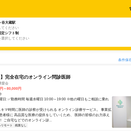
ヶ谷大蔵駅
してください
固定シフト制
を選択してください
条件保
定】完全在宅のオンライン問診医師
博愛会
0円～80,000円
ト
日: ✅勤務時間 毎週水曜日 10:00～19:00 ※他の曜日もご相談に乗れ
 スキマ時間に医師の診察が受けられる オンライン診療サービス。 事業拡
患者様に 高品質な医療の提供をしていくため、 医師の皆様のお力添え
 ご自宅などでのオンライン診...
ルリモート
残業なし