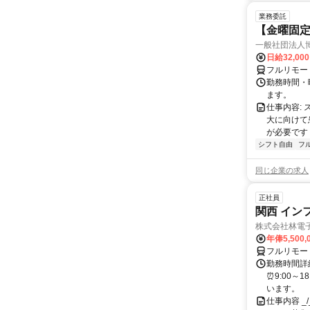
業務委託
【金曜固
一般社団法人
日給32,00
フルリモー
勤務時間・曜
ます。
仕事内容:
大に向けて
が必要です！
シフト自由
フ
同じ企業の求人
正社員
関西 イン
株式会社林電
年俸5,500,
フルリモー
勤務時間詳細
⏰9:00～
います。
仕事内容 _/_