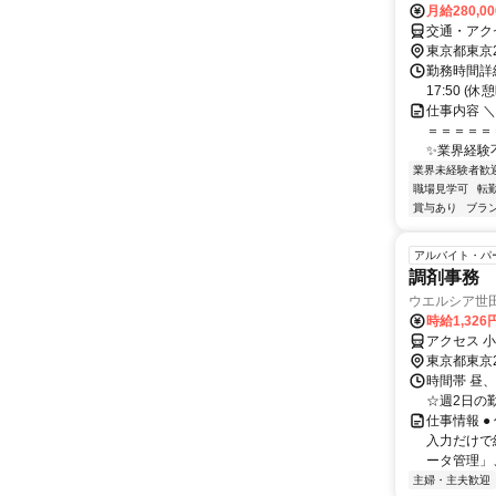
月給280,0
交通・アク
東京都東京
勤務時間詳細
17:50 
仕事内容 
＝＝＝＝＝
✨業界経験不
業界未経験者歓
職場見学可
転
賞与あり
ブラ
アルバイト・パ
調剤事務
ウエルシア世
時給1,326
アクセス 
東京都東京
時間帯 昼、
☆週2日の
仕事情報 
入力だけで
ータ管理」、
主婦・主夫歓迎