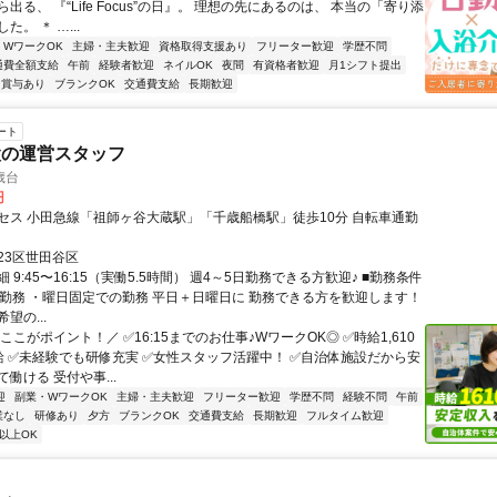
出る、 『“Life Focus”の日』。 理想の先にあるのは、 本当の「寄り添
。 ＊ …...
・WワークOK
主婦・主夫歓迎
資格取得支援あり
フリーター歓迎
学歴不問
通費全額支給
午前
経験者歓迎
ネイルOK
夜間
有資格者歓迎
月1シフト提出
賞与あり
ブランクOK
交通費支給
長期歓迎
ート
設の運営スタッフ
歳台
円
セス 小田急線「祖師ヶ谷大蔵駅」「千歳船橋駅」徒歩10分 自転車通勤
23区世田谷区
 9:45〜16:15（実働5.5時間） 週4～5日勤務できる方歓迎♪ ■勤務条件
日勤務 ・曜日固定での勤務 平日＋日曜日に 勤務できる方を歓迎します！
望の...
ここがポイント！／ ✅16:15までのお仕事♪WワークOK◎ ✅時給1,610
給 ✅未経験でも研修充実 ✅女性スタッフ活躍中！ ✅自治体施設だから安
働ける 受付や事...
迎
副業・WワークOK
主婦・主夫歓迎
フリーター歓迎
学歴不問
経験不問
午前
業なし
研修あり
夕方
ブランクOK
交通費支給
長期歓迎
フルタイム歓迎
以上OK