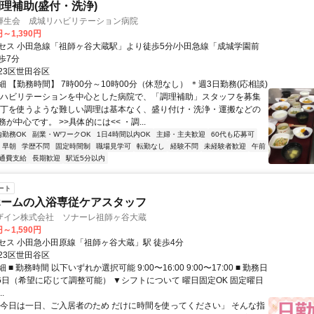
理補助(盛付・洗浄)
輝生会 成城リハビリテーション病院
円～1,390円
セス 小田急線「祖師ヶ谷大蔵駅」より徒歩5分/小田急線「成城学園前
歩7分
23区世田谷区
 【勤務時間】 7時00分～10時00分（休憩なし） ＊週3日勤務(応相談)
リハビリテーションを中心とした病院で、「調理補助」スタッフを募集
包丁を使うような難しい調理は基本なく、盛り付け・洗浄・運搬などの
が中心です。 >>具体的には<< ・調...
内勤務OK
副業・WワークOK
1日4時間以内OK
主婦・主夫歓迎
60代も応募可
早朝
学歴不問
固定時間制
職場見学可
転勤なし
経験不問
未経験者歓迎
午前
通費支給
長期歓迎
駅近5分以内
ート
ホームの入浴専従ケアスタッフ
ザイン株式会社 ソナーレ祖師ヶ谷大蔵
円～1,590円
セス 小田急小田原線「祖師ヶ谷大蔵」駅 徒歩4分
23区世田谷区
■ 勤務時間 以下いずれか選択可能 9:00〜16:00 9:00〜17:00 ■ 勤務日
〜6日（希望に応じて調整可能） ▼シフトについて 曜日固定OK 固定曜日
.
「今日は一日、ご入居者のため だけに時間を使ってください」 そんな指