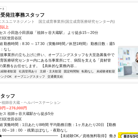
ート
・受発注事務スタッフ
エスユニマネジメント 国立成育事業所(国立成育医療研究センター内)
0円以上
セス 小田急小田原線「祖師ヶ谷大蔵駅」 より徒歩15～20分
23区世田谷区
 勤務時間：8:30 ～ 17:30（実働8時間／休憩1時間） 勤務日数：週5
勤：なし
新規事業所の立ち上げに伴い、オープニングスタッフを大至急募集中で
成育医療研究センター内にある当事業所にて、病院を支える「資材管
の業務をお任せします。 【具体的な業務内容...
未経験者歓迎
社員登用あり
主婦・主夫歓迎
固定時間制
転勤なし
未経験者歓迎
ランクOK
オープニングスタッフ
交通費支給
スタッフ
ー祖師谷大蔵・ヘルパーステーション
00円～276,000円
セス 祖師ヶ谷大蔵駅から徒歩5分
23区世田谷区
細 実働時間：1日あたり8時間 平均勤務日数：1ヶ月あたり20日 【勤務
：00～18：00 ・残業ほぼなし・夜勤なし
⭐★━━━━━━━━━━━━━━━ 【未経験OK／資格無料取得】 働き