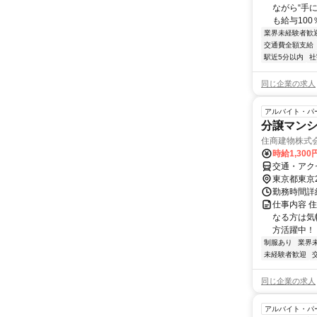
ながら“手
も給与100％
業界未経験者歓
交通費全額支給
駅近5分以内
社
同じ企業の求人
アルバイト・パ
分譲マンシ
住商建物株式
時給1,300
交通・アク
東京都東京
勤務時間詳細 
仕事内容 
なる方は気軽
方活躍中！ 
制服あり
業界
未経験者歓迎
同じ企業の求人
アルバイト・パ