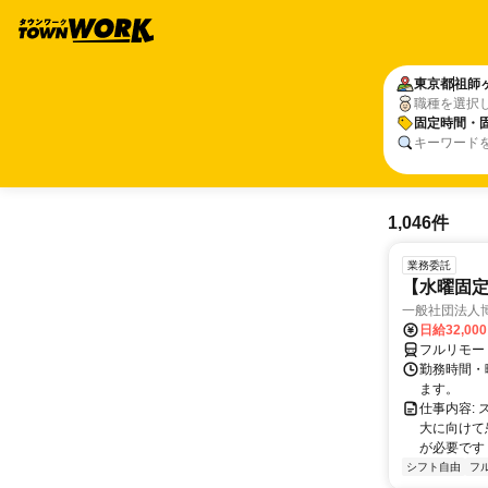
東京都
祖師
職種を選択
固定時間・
キーワード
1,046件
業務委託
【水曜固
一般社団法人
日給32,00
フルリモー
勤務時間・曜
ます。
仕事内容:
大に向けて
が必要です！
シフト自由
フ