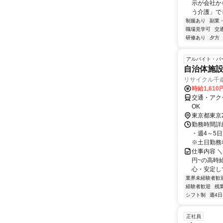
示が会社から
う介護」でした
制服あり
副業
職場見学可
交
研修あり
夕方
アルバイト・パ
自治体施
リサイクル千
時給1,610
交通・アク
OK
東京都東京
勤務時間詳細
・週4～5
※土日勤務希
仕事内容 ＼
円~の高時
心・安定して
業界未経験者歓
経験者歓迎
残
シフト制
週4日
正社員