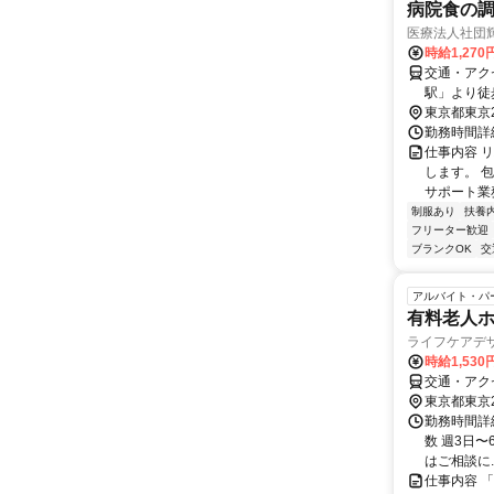
病院食の調
医療法人社団
時給1,270
交通・アク
駅」より徒
東京都東京
勤務時間詳細
仕事内容 
します。 
サポート業務
制服あり
扶養
フリーター歓迎
ブランクOK
交
アルバイト・パ
有料老人
ライフケアデ
時給1,530
交通・アク
東京都東京
勤務時間詳細 
数 週3日
はご相談に..
仕事内容 