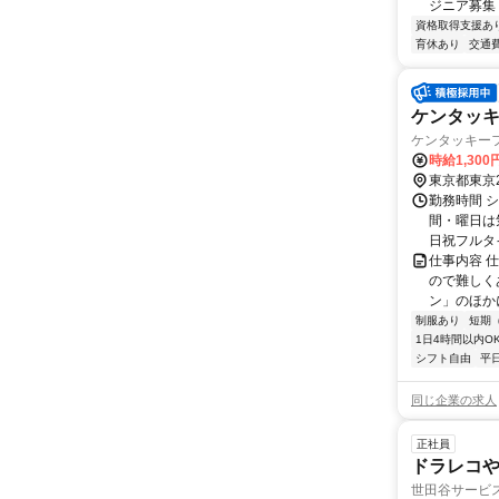
ジニア募集
資格取得支援あ
育休あり
交通
ケンタッ
ケンタッキーフ
時給1,30
東京都東京
勤務時間 シ
間・曜日は
日祝フルタ
仕事内容 
ので難しく
ン」のほか
制服あり
短期
1日4時間以内O
シフト自由
平
同じ企業の求人
正社員
ドラレコ
世田谷サービス