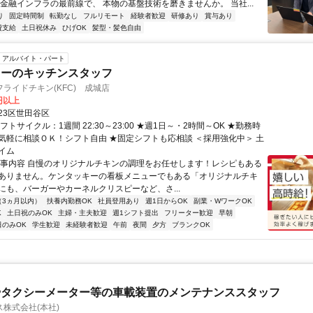
 金融インフラの最前線で、 本物の基盤技術を磨きませんか。 当社...
り
固定時間制
転勤なし
フルリモート
経験者歓迎
研修あり
賞与あり
費支給
土日祝休み
ひげOK
髪型・髪色自由
アルバイト・パート
キーのキッチンスタッフ
ライドチキン(KFC) 成城店
0円以上
23区世田谷区
フトサイクル：1週間 22:30～23:00 ★週1日～・2時間～OK ★勤務時
気軽に相談ＯＫ！シフト自由 ★固定シフトも応相談 ＜採用強化中＞ 土
イム
仕事内容 自慢のオリジナルチキンの調理をお任せします！レシピもある
ありません。ケンタッキーの看板メニューでもある「オリジナルチキ
にも、バーガーやカーネルクリスピーなど、さ...
（3ヵ月以内）
扶養内勤務OK
社員登用あり
週1日からOK
副業・WワークOK
K
土日祝のみOK
主婦・主夫歓迎
週1シフト提出
フリーター歓迎
早朝
日のみOK
学生歓迎
未経験者歓迎
午前
夜間
夕方
ブランクOK
やタクシーメーター等の車載装置のメンテナンススタッフ
株式会社(本社)