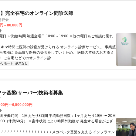
定】完全在宅のオンライン問診医師
博愛会
0円～80,000円
ト
日: ✅勤務時間 毎週金曜日 10:00～19:00 ※他の曜日もご相談に乗れ
 スキマ時間に医師の診察が受けられる オンライン診療サービス。 事業拡
患者様に 高品質な医療の提供をしていくため、 医師の皆様のお力添え
 ご自宅などでのオンライン診...
ルリモート
残業なし
フラ基盤(サーバー)技術者募集
子
000円～6,500,000円
ト
 実働時間：1日あたり8時間 平均勤務日数：1ヶ月あたり19日 〜 20日
18:00（休憩60分） ※案件状況により時間外勤務が 発生する場合がござ
/_/_/_/_/_/_/_/_/_/_/_/_/_/_/_/_/ メガバンク基盤を支える インフラエン