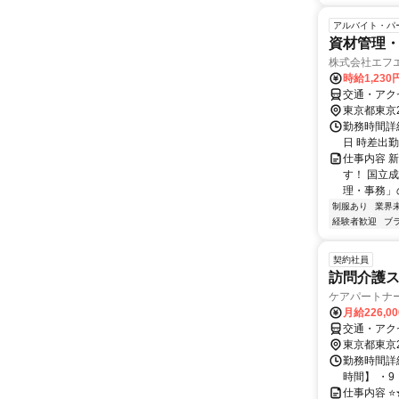
アルバイト・パ
資材管理
株式会社エフ
時給1,23
交通・アク
東京都東京
勤務時間詳細
日 時差出
仕事内容 
す！ 国立
理・事務」
制服あり
業界
経験者歓迎
ブ
契約社員
訪問介護
ケアパートナ
月給226,0
交通・アク
東京都東京
勤務時間詳
時間】 ・9
仕事内容 