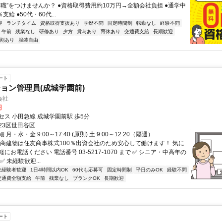
に職”をつけませんか？ ●資格取得費用約10万円→全額会社負担 ●通学中
支給 ●50代・60代...
迎
ランチタイム
資格取得支援あり
学歴不問
固定時間制
転勤なし
経験不問
午前
残業なし
研修あり
夕方
賞与あり
育休あり
交通費支給
長期歓迎
割あり
服装自由
ート
ョン管理員(成城学園前)
会社
円
セス 小田急線 成城学園前駅 歩5分
23区世田谷区
月・水・金 9:00～17:40 (原則) 土 9:00～12:20（隔週）
住商建物は住友商事株式100％出資会社のため安心して働けます！ 気に
にお電話ください 電話番号 03-5217-1070 まで ✅ シニア・中高年の
✅ 未経験歓迎...
未経験者歓迎
1日4時間以内OK
60代も応募可
固定時間制
平日のみOK
経験不問
交通費全額支給
午前
残業なし
ブランクOK
長期歓迎
ート