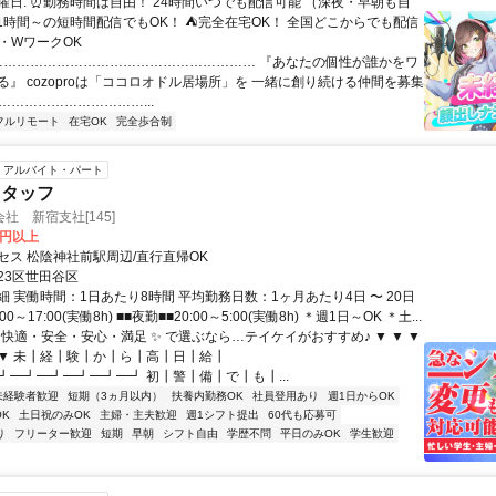
曜日: ⏰勤務時間は自由！ 24時間いつでも配信可能 （深夜・早朝も自
日1時間～の短時間配信でもOK！ ⛺完全在宅OK！ 全国どこからでも配信
業・WワークOK
 …………………………………………………… 『あなたの個性が誰かをワ
る』 cozoproは「ココロオドル居場所」を 一緒に創り続ける仲間を募集
……………………………...
フルリモート
在宅OK
完全歩合制
アルバイト・パート
スタッフ
社 新宿支社[145]
0円以上
セス 松陰神社前駅周辺/直行直帰OK
23区世田谷区
 実働時間：1日あたり8時間 平均勤務日数：1ヶ月あたり4日 〜 20日
00～17:00(実働8h) ■■夜勤■■20:00～5:00(実働8h) ＊週1日～OK ＊土...
 快適・安全・安心・満足 ✨ で選ぶなら…テイケイがおすすめ♪ ▼ ▼ ▼
▼ ▼ 未┃経┃験┃か┃ら┃高┃日┃給┃
┛━┛━┛━┛━┛━┛ 初┃警┃備┃で┃も┃...
未経験者歓迎
短期（3ヵ月以内）
扶養内勤務OK
社員登用あり
週1日からOK
K
土日祝のみOK
主婦・主夫歓迎
週1シフト提出
60代も応募可
り
フリーター歓迎
短期
早朝
シフト自由
学歴不問
平日のみOK
学生歓迎