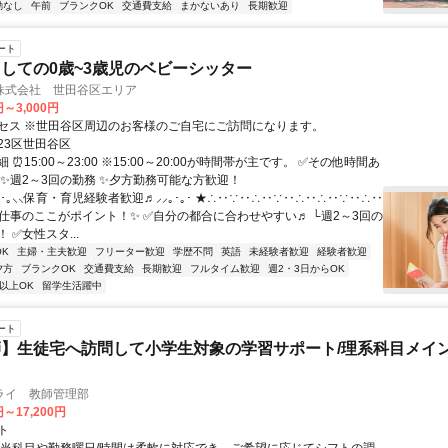
勤なし
午前
ブランクOK
交通費支給
まかないあり
長期歓迎
ート
しての0歳~3歳児のベビーシッター
株式会社 世田谷区エリア
円～3,000円
セス ※世田谷区周辺のお客様のご自宅にご訪問になります。
23区世田谷区
 ⏰15:00～23:00 ※15:00～20:00が時間帯が主です。 ✅その他時間あ
 ✨週2～3回の勤務 ✨夕方勤務可能な方歓迎！
｡･｡⸜⸜保育・育児経験者歓迎♬⸝⸝｡･｡･ ★∴‥∵‥∴‥∵‥∴‥∴‥∵‥∴‥
お仕事のここがポイント！✨ ✅自分の都合に合わせやすい♬ └週2～3回の
 ✅女性スタ...
K
主婦・主夫歓迎
フリーター歓迎
学歴不問
英語
未経験者歓迎
経験者歓迎
夕方
ブランクOK
交通費支給
長期歓迎
フルタイム歓迎
週2・3日からOK
以上OK
留学生活躍中
ート
】生徒宅へ訪問して小学生対象の学習サポート/理系科目メイン
ライ 教師管理部
円～17,200円
ト