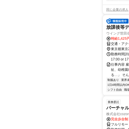
同じ企業の求人
放課後等
ウイング世田
時給1,42
交通・アク
東京都東京
勤務時間詳細 【
17:00 or
仕事内容 
祉、幼稚園
る…」 そん
制服あり
業界
1日4時間以内O
シフト自由
職
業務委託
バーチャル
株式会社cozor
完全歩合制
フルリモー