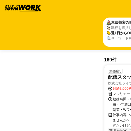
東京都
宮の
職種を選択
週1日からO
キーワード
169件
業務委託
配信スタッ
株式会社ライ
月給2,000
フルリモー
勤務時間・
由） ⛅週1
副業・Wワ
仕事内容: 
ませんか？
ぎたいけど…
週1日からOK