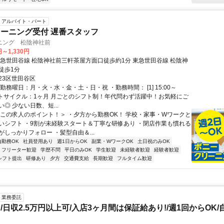
アルバイト・パート
ーニング受付 遅番スタッフ
ニング 松陰神社前
円～1,330円
東急世田谷線 松陰神社前三軒茶屋方面口徒歩約1分 東急世田谷線 松陰神
徒歩1分
23区世田谷区
勤務曜日：月・火・水・金・土・日・祝 ・勤務時間： [1] 15:00～
 シフトサイクル：1ヶ月 月ごとのシフト制！年代問わず活躍中！お気軽にご
◎ 少ない日数、短...
＜この求人のポイント！＞ ・夕方から勤務OK！ 学校・家事・Wワークと
いシフト ・9割が未経験スタート＆丁寧な研修あり ・閉店作業も慣れる
しっかりフォロー ・髪型自由＆...
内勤務OK
社員登用あり
週1日からOK
副業・WワークOK
土日祝のみOK
フリーター歓迎
学歴不問
平日のみOK
学生歓迎
未経験者歓迎
経験者歓迎
シフト提出
研修あり
夕方
交通費支給
長期歓迎
フルタイム歓迎
業務委託
/日収2.5万円以上可/入店3ヶ月間は保証給あり!/週1回からOK