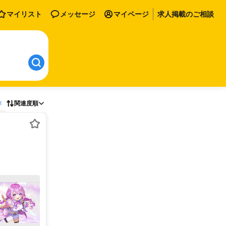
マイリスト
メッセージ
マイページ
求人掲載のご相談
存
関連度順