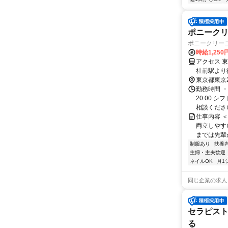
ポニークリ
ポニークリー
時給1,250
アクセス 
社前駅より
東京都東京
勤務時間 ・
20:00
相談ください
仕事内容 
両立しやす
までは先輩が
制服あり
扶養
主婦・主夫歓迎
ネイルOK
月1
同じ企業の求人
セラピスト
る