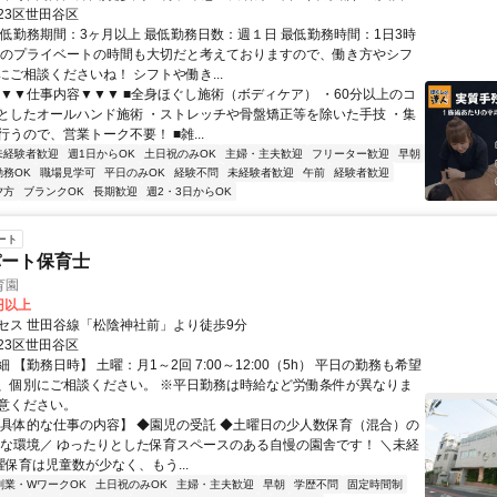
 経堂駅徒歩2分
23区世田谷区
最低勤務期間：3ヶ月以上 最低勤務日数：週１日 最低勤務時間：1日3時
んのプライベートの時間も大切だと考えておりますので、働き方やシフ
にご相談くださいね！ シフトや働き...
▼▼▼仕事内容▼▼▼ ■全身ほぐし施術（ボディケア） ・60分以上のコ
としたオールハンド施術 ・ストレッチや骨盤矯正等を除いた手技 ・集
うので、営業トーク不要！ ■雑...
未経験者歓迎
週1日からOK
土日祝のみOK
主婦・主夫歓迎
フリーター歓迎
早朝
勤務OK
職場見学可
平日のみOK
経験不問
未経験者歓迎
午前
経験者歓迎
夕方
ブランクOK
長期歓迎
週2・3日からOK
ート
パート保育士
育園
0円以上
セス 世田谷線「松陰神社前」より徒歩9分
23区世田谷区
 【勤務日時】 土曜：月1～2回 7:00～12:00（5h） 平日の勤務も希望
、個別にご相談ください。 ※平日勤務は時給など労働条件が異なりま
意ください。
【具体的な仕事の内容】 ◆園児の受託 ◆土曜日の少人数保育（混合）の
適な環境／ ゆったりとした保育スペースのある自慢の園舎です！ ＼未経
曜保育は児童数が少なく、もう...
副業・WワークOK
土日祝のみOK
主婦・主夫歓迎
早朝
学歴不問
固定時間制