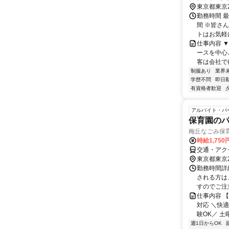
徒歩約13分
東京都東京
勤務時間 
間 ※皆さ
トはお気軽
仕事内容 
ースを中心
客は会社で行
制服あり
業界
学歴不問
即日
有資格者歓迎
アルバイト・パ
保育園の
梅丘なごみ保
時給1,75
交通・アク
東京都東京
勤務時間詳細
される方は
すのでご注
仕事内容 
対応 ＼快
験OK／ 土
週1日からOK