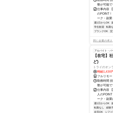
勤務時間 
整が可能で
仕事内容 
のPOINT
ーク・副業も
週1日からOK
学生歓迎
転勤
ブランクOK
交
同じ企業の求人
アルバイト・パ
【在宅】社
ど)
トライのオン
時給1,430
フルリモー
勤務時間 
整が可能で
仕事内容 
人のPOIN
ーク・副業に
週1日からOK
転勤なし
経験
在宅OK
シフト