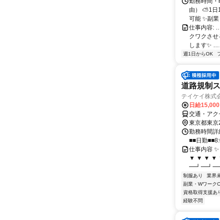
勤務時間・
由） ⛅1
可能 ✨副
仕事内容:
クワクさせ
します✨ …
週1日からOK
道路規制
テイケイ株式会
日給15,00
交通・アク
東京都東京
勤務時間詳細
■■日勤■■8:
仕事内容 ✨
▼ ▼ ▼ 
━┛━┛━
制服あり
業界
副業・WワークO
資格取得支援あ
経験不問