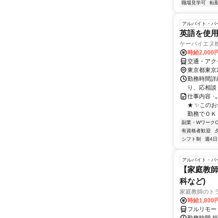
職場見学可
転
アルバイト・パ
英語を使用
ケーバイエヌ
時給2,000
交通・アク
東京都東京
勤務時間詳細
り、応相談
仕事内容 ･
★ ✨この
勤務でＯＫ！
副業・WワークO
有資格者歓迎
シフト制
週4日
アルバイト・パ
【家庭教師
科など)
家庭教師のト
時給1,800
フルリモー