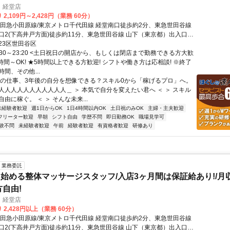
 経堂店
2,109円～2,428円（業務 60分）
小田急小田原線/東京メトロ千代田線 経堂南口徒歩約2分、東急世田谷線
口2(下高井戸方面)徒歩約11分、東急世田谷線 山下（東京都）出入口1
 経堂駅徒歩2分
23区世田谷区
:30～23:20 <土日祝日の開店から、もしくは閉店まで勤務できる方大歓
時間～OK! ★5時間以上できる方歓迎! シフトや働き方は応相談! ※終了
間、その他...
今の仕事、3年後の自分を想像できる？スキル0から「稼げるプロ」へ。
人人人人人人人人人人人＿ ＞ 本気で自分を変えたい君へ ＜ ＞ スキル
由に稼ぐ。 ＜ ＞ そんな未来...
未経験者歓迎
週1日からOK
1日4時間以内OK
土日祝のみOK
主婦・主夫歓迎
フリーター歓迎
早朝
シフト自由
学歴不問
即日勤務OK
職場見学可
験不問
未経験者歓迎
午前
経験者歓迎
有資格者歓迎
研修あり
業務委託
始める整体マッサージスタッフ/入店3ヶ月間は保証給あり!/月収
方自由!
 経堂店
 2,428円以上（業務 60分）
小田急小田原線/東京メトロ千代田線 経堂南口徒歩約2分、東急世田谷線
口2(下高井戸方面)徒歩約11分、東急世田谷線 山下（東京都）出入口1