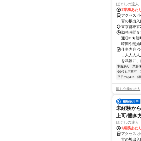
ほぐしの達人
1業務あたり 
アクセス 
宮の坂出入
徒歩約13分
東京都東京
勤務時間 9
迎◎> ★短
時間や開始時
仕事内容 
＿人人人人
を武器に、自
制服あり
業界
60代も応募可
平日のみOK
経
同じ企業の求人
未経験から
上可/働き
ほぐしの達人
1業務あたり
アクセス 
宮の坂出入