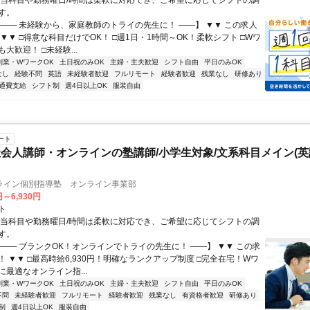
担当科目や勤務曜日/時間は柔軟に対応でき、ご希望に応じてシフトの調
す。
【―― 未経験から、家庭教師のトライの先生に！ ――】 ▼▼ この求人
！ ▼▼ □得意な科目だけでOK！ □週1日・1時間～OK！柔軟シフト □Wワ
大歓迎！ □未経験...
副業・WワークOK
土日祝のみOK
主婦・主夫歓迎
シフト自由
平日のみOK
なし
経験不問
英語
未経験者歓迎
フルリモート
経験者歓迎
残業なし
研修あり
通費支給
シフト制
週4日以上OK
服装自由
ート
会人講師・オンラインの塾講師/小学生対象/文系科目メイン(
ライン個別指導塾 オンライン事業部
円～6,930円
ト
担当科目や勤務曜日/時間は柔軟に対応でき、ご希望に応じてシフトの調
す。
【―― ブランクOK！オンラインでトライの先生に！ ――】 ▼▼ この求
T！ ▼▼ □最高時給6,930円！明確なランクアップ制度 □完全在宅！Wワ
最適なオンライン指...
副業・WワークOK
土日祝のみOK
主婦・主夫歓迎
シフト自由
平日のみOK
不問
未経験者歓迎
フルリモート
経験者歓迎
残業なし
有資格者歓迎
研修あり
制
週4日以上OK
服装自由