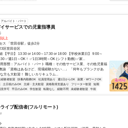
アルバイト・パート
デイサービスでの児童指導員
谷
5円以上
セス 「世田谷駅」徒歩2分
23区世田谷区
平日】 13:30 or 14:00～17:30 or 18:00 【学校休業日】 9:00～
 17:30 ✅週1日～OK！ ✅1日3時間～OK (シフト勤務) ✅家...
雇用形態：アルバイト・パート 職種：その他サービス業、その他児童福
教諭 「資格はあるけど、現場経験がない…」 「何年もブランクがあ
な方も大歓迎！ 難しいカリキュラム...
未経験者歓迎
扶養内勤務OK
社員登用あり
週1日からOK
副業・WワークOK
K
土日祝のみOK
主婦・主夫歓迎
資格取得支援あり
フリーター歓迎
短期
場見学可
平日のみOK
学生歓迎
転勤なし
経験不問
未経験者歓迎
午前
ライブ配信者(フルリモート)
u
ト