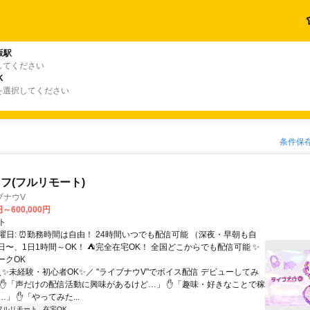
坂駅
してください
K
を選択してください
条件保
フ(フルリモート)
ブナウV
円～600,000円
ト
曜日: ⏰勤務時間は自由！ 24時間いつでも配信可能 （深夜・早朝も自
日〜、1日1時間～OK！ ⛺完全在宅OK！ 全国どこからでも配信可能 ✨
ークOK
＼✨未経験・初心者OK✨／ "ライブナウV"でボイス配信 デビューしてみ
 ✋「声だけの配信活動に興味があるけど…」 ✋「趣味・好きなことで稼
」 ✋「やってみた...
フルリモート
在宅OK