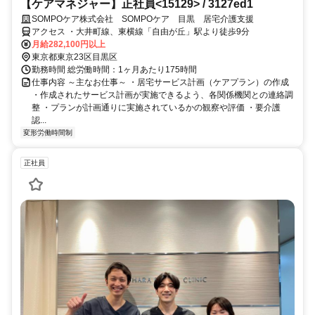
【ケアマネジャー】正社員<15129> / 3127ed1
SOMPOケア株式会社 SOMPOケア 目黒 居宅介護支援
アクセス ・大井町線、東横線「自由が丘」駅より徒歩9分
月給282,100円以上
東京都東京23区目黒区
勤務時間 総労働時間：1ヶ月あたり175時間
仕事内容 ～主なお仕事～ ・居宅サービス計画（ケアプラン）の作成
・作成されたサービス計画が実施できるよう、各関係機関との連絡調
整 ・プランが計画通りに実施されているかの観察や評価 ・要介護
認...
変形労働時間制
正社員