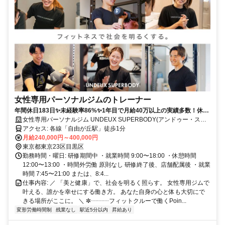
女性専用パーソナルジムのトレーナー
年間休日183日✨未経験率86%✨1年目で月給40万以上の実績多数！休み
も、あなたの成長も、全力サポート！
女性専用パーソナルジム UNDEUX SUPERBODY(アンドゥー・スー
パーボディ)
アクセス: 各線「自由が丘駅」徒歩1分
月給240,000円～400,000円
東京都東京23区目黒区
勤務時間・曜日: 研修期間中 ・就業時間 9:00〜18:00 ・休憩時間
12:00〜13:00 ・時間外労働 原則なし 研修終了後、店舗配属後 ・就業
時間 7:45〜21:00 または、8:4...
仕事内容: ／ 「美と健康」で、社会を明るく照らす。 女性専用ジムで
叶える、誰かを幸せにする働き方。 あなた自身の心と体も大切にで
きる場所がここに。 ＼ ✼┈┈┈フィットクルーで働くPoin...
変形労働時間制
残業なし
駅近5分以内
昇給あり