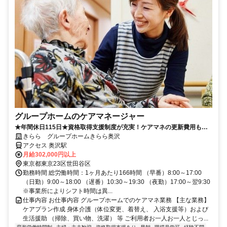
グループホームのケアマネージャー
★年間休日115日★資格取得支援制度が充実！ケアマネの更新費用も会
社負担！！
きらら グループホームきらら奥沢
アクセス 奥沢駅
月給302,000円以上
東京都東京23区世田谷区
勤務時間 総労働時間：1ヶ月あたり166時間 （早番）8:00～17:00
（日勤）9:00～18:00 （遅番）10:30～19:30 （夜勤）17:00～翌9:30
※事業所によりシフト時間は異...
仕事内容 お仕事内容 グループホームでのケアマネ業務 【主な業務】
ケアプラン作成 身体介護（体位変更、着替え、 入浴支援等）および
生活援助 （掃除、買い物、洗濯） 等 ご利用者お一人お一人とじっ...