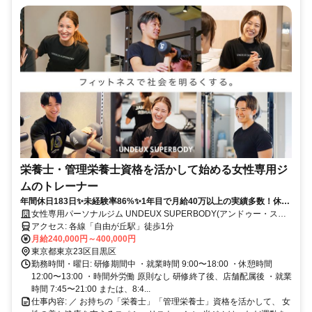
栄養士・管理栄養士資格を活かして始める女性専用ジ
ムのトレーナー
年間休日183日✨未経験率86%✨1年目で月給40万以上の実績多数！休み
も、あなたの成長も、全力サポート！
女性専用パーソナルジム UNDEUX SUPERBODY(アンドゥー・スー
パーボディ)
アクセス: 各線「自由が丘駅」徒歩1分
月給240,000円～400,000円
東京都東京23区目黒区
勤務時間・曜日: 研修期間中 ・就業時間 9:00〜18:00 ・休憩時間
12:00〜13:00 ・時間外労働 原則なし 研修終了後、店舗配属後 ・就業
時間 7:45〜21:00 または、8:4...
仕事内容: ／ お持ちの「栄養士」「管理栄養士」資格を活かして、 女