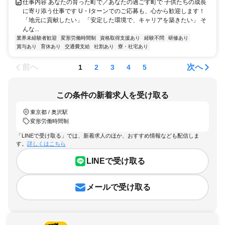
仕事内容 あなたの育った町で／あなたの過ごす町で 子供たちの成長
に寄り添う仕事です U・Iターンでのご応募も、心から歓迎します！
「地元に貢献したい」 「安定した環境で、キャリアを築きたい」 そ
んな...
業界未経験者歓迎
変形労働時間制
資格取得支援あり
経験不問
研修あり
賞与あり
育休あり
交通費支給
社割あり
寮・社宅あり
前へ
次へ
1
2
3
4
5
この条件の新着求人を受け取る
東京都 / 奥沢駅
変形労働時間制
「LINEで受け取る」では、新着求人のほか、おすすめ情報なども配信しま
す。
詳しくはこちら
LINEで受け取る
メールで受け取る