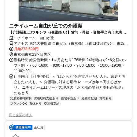
ニチイホーム自由が丘での介護職
【介護福祉士/フルシフト(夜勤あり)】賞与・昇給・資格手当有！充実の
福利厚生◎資格取得支援でキャリアアップも目指せる！
ニチイホーム 自由が丘
アクセス 東急大井町線 自由が丘（東京都）正面口徒歩約8分、東急東
横線 自由が丘（東京都）正面口徒歩約8分、東急東横線 都立大学北口
月給278,500円
徒歩約13分
東京都東京23区目黒区
勤務時間 総労働時間：1ヶ月あたり176時間 24時間内で2~6交替のシ
フト制 ・7:00~16:00 ・8:00~17:00 ・9:00~18:00 ・10:00~19:00 ・
11:00~20:...
仕事内容 【仕事内容】 ＜ ”はたらく”を充実させたい人も。家庭と両
立したい人も。＞ 介護職に対する期待やニーズは年々高まるばか
り。 ニチイホームはサービス理念の「お客様の笑顔と幸せの実現」
のもと 5...
変形労働時間制
資格取得支援あり
住宅手当あり
経験者歓迎
賞与あり
ブランクOK
育休あり
交通費支給
同じ企業の求人
正社員