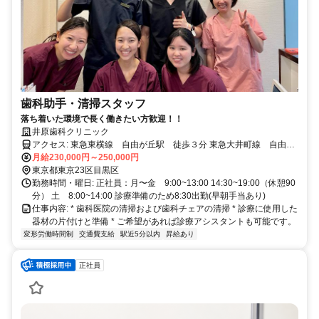
歯科助手・清掃スタッフ
落ち着いた環境で長く働きたい方歓迎！！
井原歯科クリニック
アクセス: 東急東横線 自由が丘駅 徒歩３分 東急大井町線 自由が
丘駅 徒歩3分
月給230,000円～250,000円
東京都東京23区目黒区
勤務時間・曜日: 正社員：月〜金 9:00~13:00 14:30~19:00（休憩90
分） 土 8:00~14:00 診療準備のため8:30出勤(早朝手当あり)
仕事内容: * 歯科医院の清掃および歯科チェアの清掃 * 診療に使用した
器材の片付けと準備 * ご希望があれば診療アシスタントも可能です。
変形労働時間制
交通費支給
駅近5分以内
昇給あり
正社員