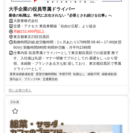
大手企業の役員専属ドライバー
最後の転職は、時代に左右されない『必要とされ続ける仕事』へ
大新東株式会社
交通・アクセス 東急東横線「自由が丘駅」より徒歩
月給232,400円以上
東京都東京23区目黒区
勤務時間詳細 総労働時間：1ヶ月あたり170時間 08:40～17:40(休憩
60分) 実働時間8時間 時間外労働：月平均15時間
仕事内容 役員専属ドライバーとして東京都目黒区での送迎業 務で
す。入社後は礼節・マナー研修でプロとしての 基礎をしっかり習
得。未経験・ブランクある方も歓 迎しており、東京都目黒区で専属
ドライバーとして...
業界未経験者歓迎
変形労働時間制
学歴不問
転勤なし
経験不問
経験者歓迎
賞与あり
ブランクOK
交通費支給
同じ企業の求人
正社員