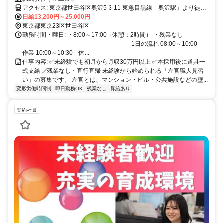
アクセス: 東京都世田谷区奥沢5-3-11 東急目黒線「奥沢駅」より徒歩
日給13,200円～25,000円
2分 ※勤務地は現場によって異なります。
東京都東京23区世田谷区
勤務時間・曜日: ・8:00～17:00（休憩：2時間） ・残業なし
──────────────────────── 1日の流れ 08:00～10:00
作業 10:00～10:30 休...
仕事内容: ✅未経験でも初月から月収30万円以上 ✅本採用後に道具一
式支給 ✅残業なし・直行直帰 未経験から始められる「左官職人見習
い」の募集です。 左官とは、マンション・ビル・公共施設などの壁...
変形労働時間制
即日勤務OK
残業なし
昇給あり
契約社員