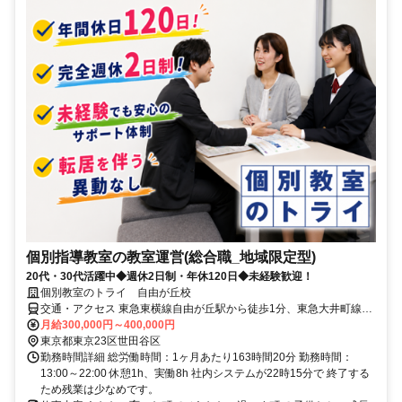
個別指導教室の教室運営(総合職_地域限定型)
20代・30代活躍中◆週休2日制・年休120日◆未経験歓迎！
個別教室のトライ 自由が丘校
交通・アクセス 東急東横線自由が丘駅から徒歩1分、東急大井町線自
由が丘駅から徒歩1分
月給300,000円～400,000円
東京都東京23区世田谷区
勤務時間詳細 総労働時間：1ヶ月あたり163時間20分 勤務時間：
13:00～22:00 休憩1h、実働8h 社内システムが22時15分で 終了する
ため残業は少なめです。