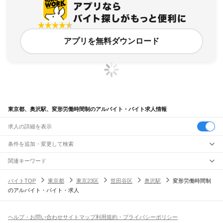
アプリを無料ダウンロード
東京都、奥沢駅、変形労働時間制のアルバイト・バイト求人情報
求人の詳細を表示
条件を追加・変更して検索
市区町村を追加・変更
関連キーワード
完全在宅ワーク 全国
シール貼り 在宅
現在地周辺
ガチャガチャ
犬カフェ
東京都
駅を追加・変更
バイトTOP
東京都
東京23区
世田谷区
奥沢駅
変形労働時間制
東京都
すべて
のアルバイト・バイト・求人
東京23区
すべて
職種を追加・変更
JR東海道本線(東京～熱海)
千代田区
中央区
港区
新宿区
文京区
台東区
墨田区
江東区
品川区
目黒区
大田区
東京駅
新橋駅
品川駅
飲食・フードサービス
世田谷区
渋谷区
中野区
杉並区
豊島区
北区
荒川区
板橋区
練馬区
足立区
葛飾区
特徴を追加・変更
飲食・フードサービス
江戸川区
すべて
ヘルプ・お問い合わせ
サイトマップ
利用規約・プライバシーポリシー
JR山手線