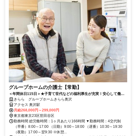
グループホームの介護士【常勤】
＜年間休日115日＞★子育て世代などの福利厚生が充実！安心して働け
る環境と、資格取得などのサポート制度が充実しています！★スキルア
きらら グループホームきらら奥沢
ップも応援中！
アクセス 奥沢駅
月給268,000円～299,000円
東京都東京23区世田谷区
勤務時間 総労働時間：1ヶ月あたり166時間 ▼勤務時間：4交代制
（早番）8:00～17:00 （日勤）9:00～18:00 （遅番）10:30～19:30
（夜勤）17:00～翌9:30 ※休憩...