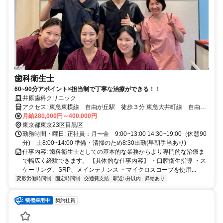
歯科衛生士
60~90分アポイント×担当制で丁寧な治療ができる！！
井原歯科クリニック
アクセス: 東急東横線 自由が丘駅 徒歩３分 東急大井町線 自由が
丘駅 徒歩3分
月給280,000円～400,000円
東京都東京23区目黒区
勤務時間・曜日: 正社員：月〜金 9:00~13:00 14:30~19:00（休憩90
分) 土8:00~14:00 準備・清掃のため8:30出勤(早朝手当あり)
仕事内容: 歯科衛生士としての基本的な業務からより専門的な治療ま
で幅広く経験できます。 【具体的な仕事内容】 ・口腔衛生指導 ・ス
ケーリング、SRP、メインテナンス ・マイクロスコープを使用...
変形労働時間制
固定時間制
交通費支給
駅近5分以内
昇給あり
契約社員