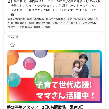
仕事内容 お仕事内容 グループホームにおける身体介護 及び生活支援
全般をおこなって いただきます。 ご利用者お一人お一人とじっくり
向き合える、個別ケアを大切に しているのでヤリガイあり！ また
福...
変形労働時間制
主婦・主夫歓迎
資格取得支援あり
早朝
職場見学可
経験不問
午前
経験者歓迎
夜間
有資格者歓迎
研修あり
夕方
賞与あり
ブランクOK
育休あり
交通費支給
社割あり
深夜
契約社員
時短事務スタッフ 1日6時間勤務 週休3日