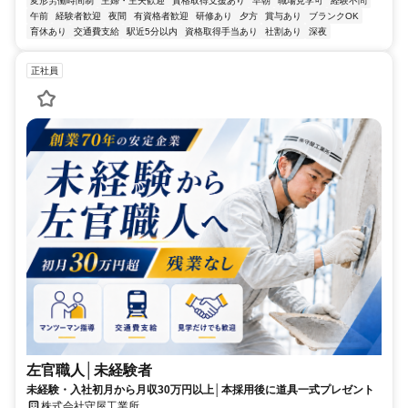
変形労働時間制
主婦・主夫歓迎
資格取得支援あり
早朝
職場見学可
経験不問
午前
経験者歓迎
夜間
有資格者歓迎
研修あり
夕方
賞与あり
ブランクOK
育休あり
交通費支給
駅近5分以内
資格取得手当あり
社割あり
深夜
正社員
左官職人│未経験者
未経験・入社初月から月収30万円以上│本採用後に道具一式プレゼント
株式会社守屋工業所