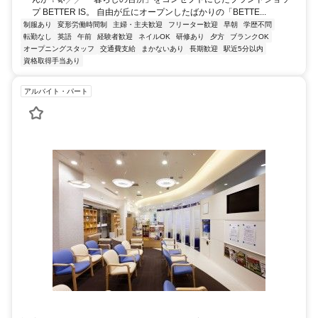
プ BETTER IS。 自由が丘にオープンしたばかりの「BETTE...
制服あり
変形労働時間制
主婦・主夫歓迎
フリーター歓迎
早朝
学歴不問
転勤なし
英語
午前
経験者歓迎
ネイルOK
研修あり
夕方
ブランクOK
オープニングスタッフ
交通費支給
まかないあり
長期歓迎
駅近5分以内
資格取得手当あり
アルバイト・パート