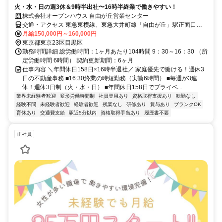
火・水・日の週3休＆9時半出社〜16時半終業で働きやすい！
株式会社オープンハウス 自由が丘営業センター
交通・アクセス 東急東横線、東急大井町線「自由が丘」駅正面口よ
り徒歩2分
月給150,000円～160,000円
東京都東京23区目黒区
勤務時間詳細 総労働時間：1ヶ月あたり104時間 9：30～16：30 （所
定労働時間 6時間） 契約更新期間：6ヶ月
仕事内容 ＼年間休日158日×16時半退社／ 家庭優先で働ける！週休3
日の不動産事務 ■16:30終業の時短勤務（実働6時間） ■毎週が3連
休！週休3日制（火・水・日） ■年間休日158日でプライベ...
業界未経験者歓迎
変形労働時間制
社員登用あり
資格取得支援あり
転勤なし
経験不問
未経験者歓迎
経験者歓迎
残業なし
研修あり
賞与あり
ブランクOK
育休あり
交通費支給
駅近5分以内
資格取得手当あり
履歴書不要
正社員