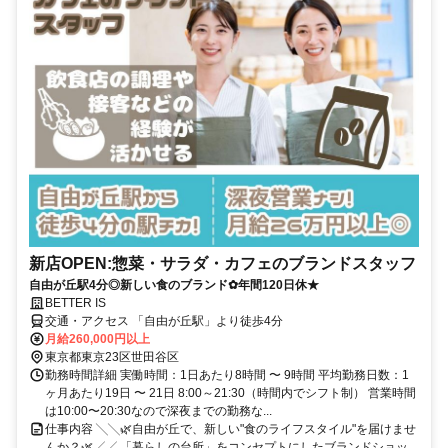
新店OPEN:惣菜・サラダ・カフェのブランドスタッフ
自由が丘駅4分◎新しい食のブランド✿年間120日休★
BETTER IS
交通・アクセス 「自由が丘駅」より徒歩4分
月給260,000円以上
東京都東京23区世田谷区
勤務時間詳細 実働時間：1日あたり8時間 〜 9時間 平均勤務日数：1
ヶ月あたり19日 〜 21日 8:00～21:30（時間内でシフト制） 営業時間
は10:00〜20:30なので深夜までの勤務な...
仕事内容 ╲╲🌿自由が丘で、新しい"食のライフスタイル"を届けませ
んか？🌿╱╱ 「暮らしの台所」をコンセプトにしたブランドショッ