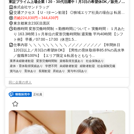
東証プライム上場企業！20・30代活躍中！月3日の希望休OK／販売ノル
マなし／年収例32歳SV816万円／販促企画～商品管理など店舗運営がメ
株式会社サンドラッグ
インの仕事
交通アクセス 【 U・Iターン歓迎】 ◎狭域エリア社員の場合は 転居を
伴う転勤はありません。 ◎マイカー通勤OK
月給224,030円～344,430円
東京都東京23区目黒区
勤務時間 変形労働時間制 ＜勤務時間について＞ 実働時間： １月あた
り 163.3時間 1ヶ月単位の変形労働時間制 週実働 平均40時間 【シフ
ト例】 早番／07:00～17:00（休憩1.5...
仕事内容 ＼ ＼ ＼ ＼＼ ＼ ＼ ＼ ＼ ／／／／ ／／／／／ 【年間休日
120日以上／月3日の希望休OK】 【男性の育休取得率85.6%の高水準
／復職率100%】 【エリア限定＆転居をともなう...
業界未経験者歓迎
変形労働時間制
資格取得支援あり
社会保険あり
産休・育休取得実績あり
学歴不問
未経験者歓迎
経験者歓迎
社会保険完備
賞与あり
育休あり
長期歓迎
昇給あり
賞与年2回あり
同じ企業の求人
正社員