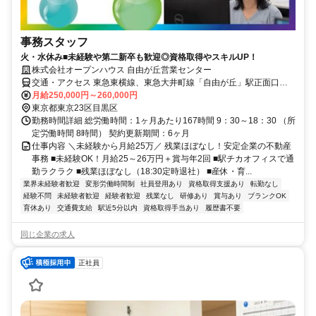
事務スタッフ
火・水休み■未経験や第二新卒も歓迎◎資格取得やスキルUP！
株式会社オープンハウス 自由が丘営業センター
交通・アクセス 東急東横線、東急大井町線「自由が丘」駅正面口よ
り徒歩2分
月給250,000円～260,000円
東京都東京23区目黒区
勤務時間詳細 総労働時間：1ヶ月あたり167時間 9：30～18：30 （所
定労働時間 8時間） 契約更新期間：6ヶ月
仕事内容 ＼未経験から月給25万／ 残業ほぼなし！安定企業の不動産
事務 ■未経験OK！月給25～26万円＋賞与年2回 ■駅チカオフィスで通
勤ラクラク ■残業ほぼなし（18:30定時退社） ■産休・育...
業界未経験者歓迎
変形労働時間制
社員登用あり
資格取得支援あり
転勤なし
経験不問
未経験者歓迎
経験者歓迎
残業なし
研修あり
賞与あり
ブランクOK
育休あり
交通費支給
駅近5分以内
資格取得手当あり
履歴書不要
同じ企業の求人
正社員