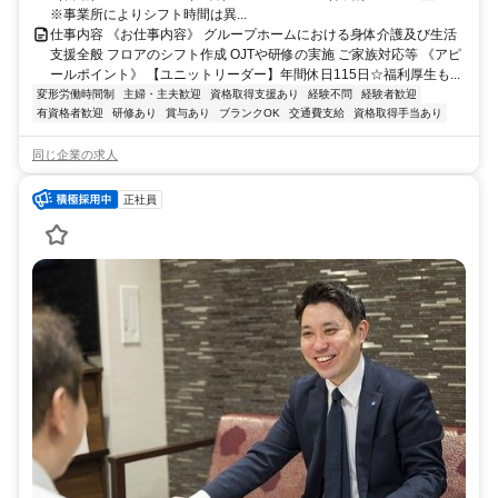
※事業所によりシフト時間は異...
仕事内容 《お仕事内容》 グループホームにおける身体介護及び生活
支援全般 フロアのシフト作成 OJTや研修の実施 ご家族対応等 《アピ
ールポイント》 【ユニットリーダー】年間休日115日☆福利厚生も...
変形労働時間制
主婦・主夫歓迎
資格取得支援あり
経験不問
経験者歓迎
有資格者歓迎
研修あり
賞与あり
ブランクOK
交通費支給
資格取得手当あり
同じ企業の求人
正社員