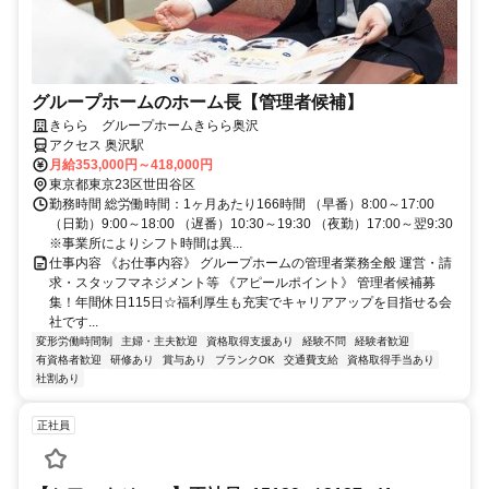
グループホームのホーム長【管理者候補】
きらら グループホームきらら奥沢
アクセス 奥沢駅
月給353,000円～418,000円
東京都東京23区世田谷区
勤務時間 総労働時間：1ヶ月あたり166時間 （早番）8:00～17:00
（日勤）9:00～18:00 （遅番）10:30～19:30 （夜勤）17:00～翌9:30
※事業所によりシフト時間は異...
仕事内容 《お仕事内容》 グループホームの管理者業務全般 運営・請
求・スタッフマネジメント等 《アピールポイント》 管理者候補募
集！年間休日115日☆福利厚生も充実でキャリアアップを目指せる会
社です...
変形労働時間制
主婦・主夫歓迎
資格取得支援あり
経験不問
経験者歓迎
有資格者歓迎
研修あり
賞与あり
ブランクOK
交通費支給
資格取得手当あり
社割あり
正社員