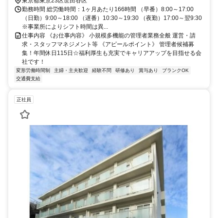
東京都東京23区世田谷区
勤務時間 総労働時間：1ヶ月あたり166時間 （早番）8:00～17:00
（日勤）9:00～18:00 （遅番）10:30～19:30 （夜勤）17:00～翌9:30
※事業所によりシフト時間は異...
仕事内容 《お仕事内容》 小規模多機能の管理者業務全般 運営・請
求・スタッフマネジメント等 《アピールポイント》 管理者候補募
集！年間休日115日☆福利厚生も充実でキャリアアップを目指せる会
社です！
変形労働時間制
主婦・主夫歓迎
経験不問
研修あり
賞与あり
ブランクOK
交通費支給
正社員