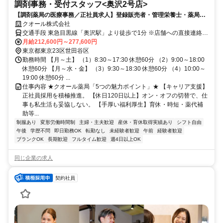
調剤事務・受付スタッフ<奥沢2号店>
【調剤薬局の医療事務／正社員求人】登録販売者・管理栄養士・薬局事
務などの資格を活かせる◎仕事とプライベートを両立できる職場◎長く
クオール株式会社
働ける環境を整備！
交通手段 東急目黒線「奥沢駅」より徒歩で1分 ※店舗への直接連絡は
ご遠慮ください
月給212,600円～277,600円
東京都東京23区世田谷区
勤務時間 【月～土】 （1）8:30～17:30 休憩60分 （2）9:00～18:00
休憩60分 【月～水・金】 （3）9:30～18:30 休憩60分 （4）10:00～
19:00 休憩60分 ...
仕事内容 ★クオール薬局「5つの魅力ポイント」★ 【キャリア支援】
正社員採用を積極推進。 【休日120日以上】オン・オフの切替で、仕
事も私生活も妥協しない。 【手厚い福利厚生】育休・時短・薬代補
助等...
制服あり
変形労働時間制
主婦・主夫歓迎
産休・育休取得実績あり
シフト自由
午後
学歴不問
即日勤務OK
転勤なし
未経験者歓迎
午前
経験者歓迎
ブランクOK
長期歓迎
フルタイム歓迎
週4日以上OK
同じ企業の求人
契約社員