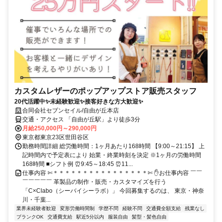
カスタムレザーのポップアップストア販売スタッフ
20代活躍中✨未経験歓迎✨接客好きな方大歓迎✨
合同会社セブンセイル/自由が丘本店
交通・アクセス 「自由が丘駅」より徒歩3分
月給250,000円～290,000円
東京都東京23区世田谷区
勤務時間詳細 総労働時間：1ヶ月あたり168時間 【9:00～21:15】 上
記時間内で予定表により 始業・終業時刻を決定 ※1ヶ月の労働時間
168時間 ■シフト例 ⏰9:45～18:45 ⏰11...
仕事内容 ✄＊＊＊＊＊＊＊＊＊＊＊＊＊＊＊＊✄ ✋お仕事内容 ￣￣
￣￣￣￣￣ 革製品の制作・販売・カスタマイズを行う
「C×Clabo（シーバイシーラボ）」 今回募集するのは、 東京・神奈
川・千葉...
業界未経験者歓迎
変形労働時間制
学歴不問
経験不問
交通費全額支給
残業なし
ブランクOK
交通費支給
駅近5分以内
服装自由
髪型・髪色自由