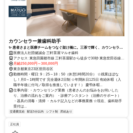
カウンセラー兼歯科助手
✨ 患者さまと医療チームをつなぐ架け橋に。三茶で輝く、カウンセラー
兼歯科助手募集！
医療法人社団健誠会 三軒茶屋マルオ歯科
アクセス: 東急田園都市線 三軒茶屋駅から徒歩で30秒 東急世田谷線
三軒茶屋駅から徒歩で1分 東急世田谷線 西太子堂駅から徒歩で6分
月給250,000円～300,000円
東京都東京23区世田谷区
勤務時間・曜日: 9：25～18：50（休憩1時間20分） ☆残業ほぼな
し！月0～1時間です 完全週休2日制 ☆年間休日125日 有給休暇（入
職半年後に付与／取得を推進しています！） 慶弔休暇...
仕事内容: ・カウンセリング業務（患者さんのお悩みをお伺いした
り、治療の流れをご案内） ・診療アシスタント（治療のサポート）
・器具の消毒・清掃 ・カルテ記入などの事務業務 ☆現在、歯科助手
受付は...
交通費支給
駅近5分以内
シフト制
昇給あり
正社員