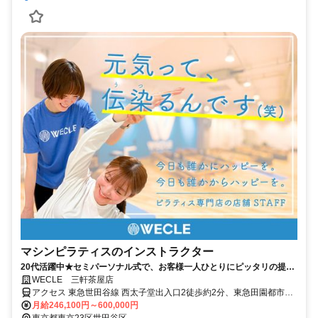
マシンピラティスのインストラクター
20代活躍中★セミパーソナル式で、お客様一人ひとりにピッタリの提案
が可能！残業ナシ＆連休取得もOK！
WECLE 三軒茶屋店
アクセス 東急世田谷線 西太子堂出入口2徒歩約2分、東急田園都市線
三軒茶屋三茶パティオ口徒歩約5分、東急世田谷線 三軒茶屋徒歩約5
月給246,100円～600,000円
分
東京都東京23区世田谷区