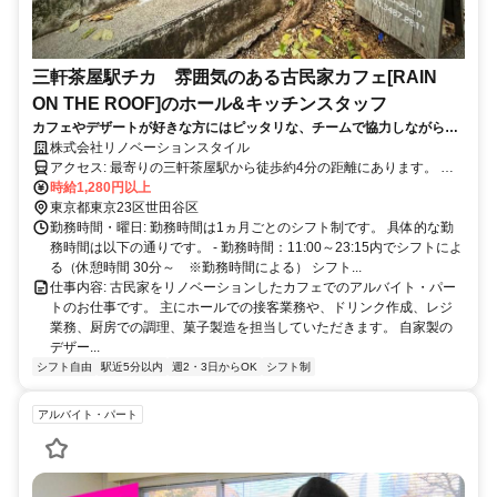
三軒茶屋駅チカ 雰囲気のある古民家カフェ[RAIN
ON THE ROOF]のホール&キッチンスタッフ
カフェやデザートが好きな方にはピッタリな、チームで協力しながら楽
しく働ける職場です！
株式会社リノベーションスタイル
アクセス: 最寄りの三軒茶屋駅から徒歩約4分の距離にあります。 公
共交通機関をご利用の場合は、東急田園都市線、または東急世田谷線
時給1,280円以上
をご利用いただくと便利です。
東京都東京23区世田谷区
勤務時間・曜日: 勤務時間は1ヵ月ごとのシフト制です。 具体的な勤
務時間は以下の通りです。 - 勤務時間：11:00～23:15内でシフトによ
る（休憩時間 30分～ ※勤務時間による） シフト...
仕事内容: 古民家をリノベーションしたカフェでのアルバイト・パー
トのお仕事です。 主にホールでの接客業務や、ドリンク作成、レジ
業務、厨房での調理、菓子製造を担当していただきます。 自家製の
デザー...
シフト自由
駅近5分以内
週2・3日からOK
シフト制
アルバイト・パート