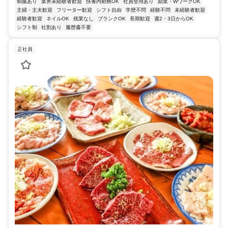
制服あり
業界未経験者歓迎
扶養内勤務OK
社員登用あり
副業・WワークOK
主婦・主夫歓迎
フリーター歓迎
シフト自由
学歴不問
経験不問
未経験者歓迎
経験者歓迎
ネイルOK
残業なし
ブランクOK
長期歓迎
週2・3日からOK
シフト制
社割あり
履歴書不要
正社員