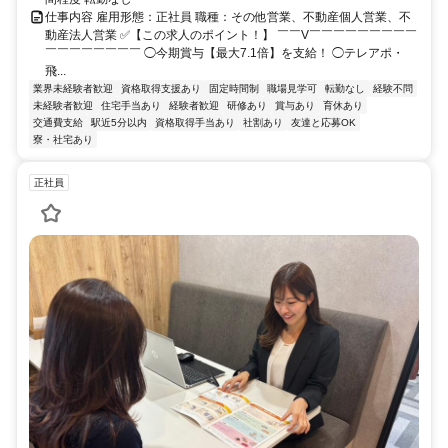
仕事内容 雇用形態：正社員 職種：その他営業、不動産個人営業、不
動産法人営業 ✅【この求人のポイント！】 ￣￣V￣￣￣￣￣￣￣￣￣
￣￣￣￣￣￣￣￣ ◯今期賞与【最大7.1倍】を支給！ ◯テレアポ・
飛...
業界未経験者歓迎
資格取得支援あり
固定時間制
職場見学可
転勤なし
経験不問
未経験者歓迎
住宅手当あり
経験者歓迎
研修あり
賞与あり
育休あり
交通費支給
駅近5分以内
資格取得手当あり
社割あり
友達と応募OK
寮・社宅あり
正社員