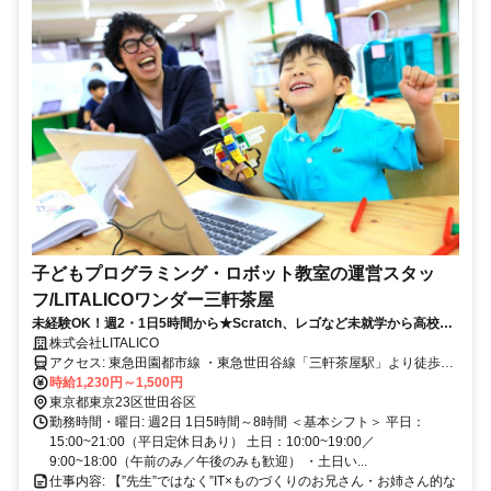
子どもプログラミング・ロボット教室の運営スタッ
フ/LITALICOワンダー三軒茶屋
未経験OK！週2・1日5時間から★Scratch、レゴなど未就学から高校生
まで通えるプログラミング教室♪
株式会社LITALICO
アクセス: 東急田園都市線 ・東急世田谷線「三軒茶屋駅」より徒歩4
分
時給1,230円～1,500円
東京都東京23区世田谷区
勤務時間・曜日: 週2日 1日5時間～8時間 ＜基本シフト＞ 平日：
15:00~21:00（平日定休日あり） 土日：10:00~19:00／
9:00~18:00（午前のみ／午後のみも歓迎） ・土日い...
仕事内容: 【”先生”ではなく”IT×ものづくりのお兄さん・お姉さん的な