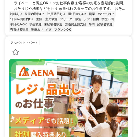
ライベートと両立OK！ ✅お仕事内容 お客様のお宅を定期的に訪問、
おそうじや洗濯などを行う 家事代行スタッフのお仕事です。 おそ...
制服あり
扶養内勤務OK
社員登用あり
週1日からOK
副業・WワークOK
1日4時間以内OK
主婦・主夫歓迎
フリーター歓迎
シフト自由
学歴不問
平日のみOK
学生歓迎
未経験者歓迎
交通費全額支給
午前
経験者歓迎
有資格者歓迎
研修あり
夕方
ブランクOK
アルバイト・パート