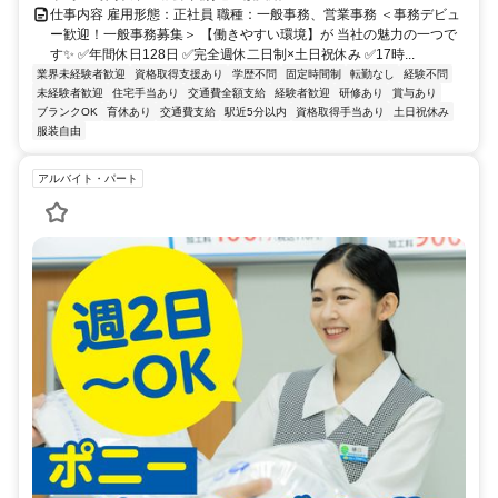
仕事内容 雇用形態：正社員 職種：一般事務、営業事務 ＜事務デビュ
ー歓迎！一般事務募集＞ 【働きやすい環境】が 当社の魅力の一つで
す✨ ✅年間休日128日 ✅完全週休二日制×土日祝休み ✅17時...
業界未経験者歓迎
資格取得支援あり
学歴不問
固定時間制
転勤なし
経験不問
未経験者歓迎
住宅手当あり
交通費全額支給
経験者歓迎
研修あり
賞与あり
ブランクOK
育休あり
交通費支給
駅近5分以内
資格取得手当あり
土日祝休み
服装自由
アルバイト・パート