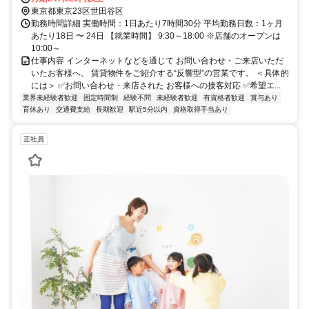
東京都東京23区世田谷区
勤務時間詳細 実働時間：1日あたり7時間30分 平均勤務日数：1ヶ月
あたり18日 〜 24日 【就業時間】 9:30～18:00 ※店舗のオープンは
10:00～
仕事内容 インターネットなどを通じて お問い合わせ・ご来店いただ
いたお客様へ、 賃貸物件をご紹介する“反響型”の営業です。 ＜具体的
には＞ ✅お問い合わせ・来店された お客様への接客対応 ✅希望エ...
業界未経験者歓迎
固定時間制
経験不問
未経験者歓迎
有資格者歓迎
賞与あり
育休あり
交通費支給
長期歓迎
駅近5分以内
資格取得手当あり
正社員