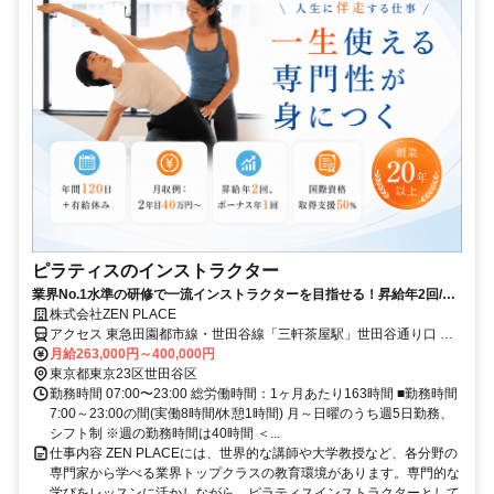
ピラティスのインストラクター
業界No.1水準の研修で一流インストラクターを目指せる！昇給年2回/賞
与年1回│年間休日120日＋有給｜住宅補助月2.5万円(条件あり)｜【資格
株式会社ZEN PLACE
不問/未経験8割】
アクセス 東急田園都市線・世田谷線「三軒茶屋駅」世田谷通り口 徒
歩3分
月給263,000円～400,000円
東京都東京23区世田谷区
勤務時間 07:00〜23:00 総労働時間：1ヶ月あたり163時間 ■勤務時間
7:00～23:00の間(実働8時間/休憩1時間) 月～日曜のうち週5日勤務、
シフト制 ※週の勤務時間は40時間 ＜...
仕事内容 ZEN PLACEには、世界的な講師や大学教授など、各分野の
専門家から学べる業界トップクラスの教育環境があります。専門的な
学びをレッスンに活かしながら、ピラティスインストラクターとして