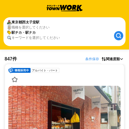
東京都
西太子堂駅
職種を選択してください
駅チカ・駅ナカ
キーワードを選択してください
847件
条件保存
関連度順
アルバイト・パート