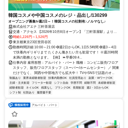
韓国コスメや中国コスメのレジ・品出し/130299
オープニング募集✨週2日～！韓国コスメの社割有♪ノルマなし♪
株式会社アエナ 三軒茶屋店
交通・アクセス 【2026年10月8日オープン】「三軒茶屋駅」より徒
歩2分
時給1,226円～1,526円
東京都東京23区世田谷区
勤務時間詳細 10:00～21:00 ✪週2日からOK､1日5.5時間 ✪週3～4日
で扶養内ギリギリまで たくさん働きたい方も歓迎です！ ※週20時間
未満の勤務となります。 【例】 ⏩早番09:4...
仕事内容 雇用形態：アルバイト・パート 職種：コンビニ販売/フロア
スタッフ、販売/フロアスタッフ（スーパー/ホームセンター） ／ 関東
だけでなく、 関西や中部地方でも拡大中！ TVやSNSで話題のオ...
制服あり
業界未経験者歓迎
扶養内勤務OK
社員登用あり
副業・WワークOK
主婦・主夫歓迎
フリーター歓迎
シフト自由
学歴不問
経験不問
未経験者歓迎
経験者歓迎
ネイルOK
残業なし
ブランクOK
長期歓迎
週2・3日からOK
シフト制
社割あり
履歴書不要
アルバイト・パート