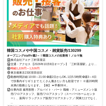
韓国コスメや中国コスメ・雑貨販売/130299
オープニングstaff✨週2～！韓国コスメの社割有！ノルマ無
株式会社アエナ 三軒茶屋店
交通・アクセス 【2026年10月8日オープン】「三軒茶屋駅」より徒
歩2分
時給1,226円～1,526円
東京都東京23区世田谷区
勤務時間詳細 10:00～21:00 ✪週2日からOK､1日5.5時間 ✪週3～4日
で扶養内ギリギリまで たくさん働きたい方も歓迎です！ ※週20時間
未満の勤務となります。 【例】 ⏩早番09:4...
仕事内容 雇用形態：アルバイト・パート 職種：アミューズメント販
売/フロアスタッフ、販売/フロアスタッフ（スーパー/ホームセンタ
ー）、薬局/ドラッグストア販売/フロアスタッフ ／ 関東だけでなく、
...