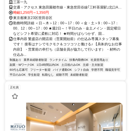
三茶一九
交通・アクセス 東急田園都市線・東急世田谷線｢三軒茶屋駅｣北口A出
口から徒歩10秒
時給1,250円～1,350円
東京都東京23区世田谷区
勤務時間詳細 ＜日～木＞12：00～17：00 ＜金・土＞9：00～17：
00、12：00～17：00 ★週2日～！平日のみ・金土メイン・固定曜日
などシフト希望に柔軟に対応！ ★時間がばらつかず、固...
仕事内容 繁盛店の開店前（営業開始前）の仕込み専属スタッフ募集
です！ 接客はナシでモクモク＆コツコツと働ける♪ 【具体的なお仕事
内容】 ・営業前の串打ち（店舗全員が協力して行います） ・材料の
仕込み...
制服あり
業界未経験者歓迎
ランチタイム
扶養内勤務OK
社員登用あり
副業・WワークOK
1日4時間以内OK
土日祝のみOK
主婦・主夫歓迎
60代も応募可
フリーター歓迎
バイク通勤OK
シフト自由
学歴不問
職場見学可
平日のみOK
学生歓迎
転勤なし
経験不問
未経験者歓迎
正社員