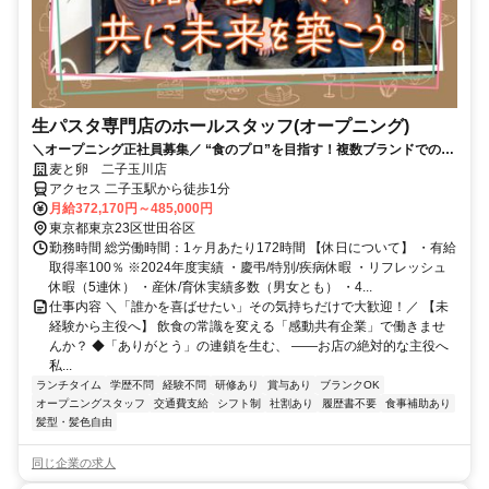
生パスタ専門店のホールスタッフ(オープニング)
＼オープニング正社員募集／ “食のプロ”を目指す！複数ブランドでの経
験も可能！早期昇格可｜未経験歓迎！
麦と卵 二子玉川店
アクセス 二子玉駅から徒歩1分
月給372,170円～485,000円
東京都東京23区世田谷区
勤務時間 総労働時間：1ヶ月あたり172時間 【休日について】 ・有給
取得率100％ ※2024年度実績 ・慶弔/特別/疾病休暇 ・リフレッシュ
休暇（5連休） ・産休/育休実績多数（男女とも） ・4...
仕事内容 ＼「誰かを喜ばせたい」その気持ちだけで大歓迎！／ 【未
経験から主役へ】 飲食の常識を変える「感動共有企業」で働きませ
んか？ ◆「ありがとう」の連鎖を生む、 ――お店の絶対的な主役へ
私...
ランチタイム
学歴不問
経験不問
研修あり
賞与あり
ブランクOK
オープニングスタッフ
交通費支給
シフト制
社割あり
履歴書不要
食事補助あり
髪型・髪色自由
同じ企業の求人