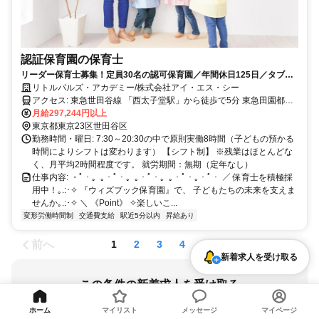
認証保育園の保育士
リーダー保育士募集！定員30名の認可保育園／年間休日125日／タブレ
ット導入／残業月2h程と少なめ
リトルパルズ・アカデミー/株式会社アイ・エス・シー
アクセス: 東急世田谷線 「西太子堂駅」から徒歩で5分 東急田園都市
線 「三軒茶屋駅」から徒歩で8分 東急世田谷線 「三軒茶屋駅」から
月給297,244円以上
徒歩で8分
東京都東京23区世田谷区
勤務時間・曜日: 7:30～20:30の中で原則実働8時間（子どもの預かる
時間によりシフトは変わります） 【シフト制】 ※残業はほとんどな
く、月平均2時間程度です。 就労期間：無期（定年なし）
仕事内容: ・ﾟ・。｡・ﾟ・。｡・ﾟ・。｡・ﾟ・｡・ﾟ・ ／ 保育士を積極採
用中！｡.:･✧ 『ウィズブック保育園』で、 子どもたちの未来を支えま
せんか｡.:･✧ ＼ 《Point》 ✧楽しいこ...
変形労働時間制
交通費支給
駅近5分以内
昇給あり
前へ
次へ
1
2
3
4
5
新着求人を受け取る
この条件の新着求人を受け取る
東京都 / 西太子堂駅
ホーム
マイリスト
メッセージ
マイページ