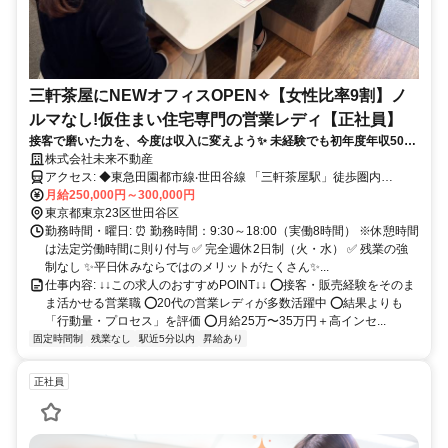
三軒茶屋にNEWオフィスOPEN✧【女性比率9割】ノ
ルマなし!仮住まい住宅専門の営業レディ【正社員】
接客で磨いた力を、今度は収入に変えよう✨ 未経験でも初年度年収500
万も可能⭐アパレル・美容・飲食・受付経験者が多く在籍｜月給25万〜
株式会社未来不動産
35万円＋高インセンティブ｜ノルマなし｜髪色・ネイル自由｜2026年9
アクセス: ◆東急田園都市線‧世田谷線 「三軒茶屋駅」徒歩圏内
月・三軒茶屋に新事業所オープン予定
（2026年9月オープン予定） ◆世田谷線「西太子堂駅」「若林駅」
月給250,000円～300,000円
からも徒歩すぐ ✅交通費支給（規定内） ✅車通勤可 ●渋谷駅 ●二子玉
東京都東京23区世田谷区
川駅 ●溝の口駅 ●下北沢駅などからもアクセス便利です⭐ ＝＝＝＝＝
勤務時間・曜日: ⏰ 勤務時間：9:30～18:00（実働8時間） ※休憩時間
＝＝＝＝＝＝＝＝＝＝＝＝＝＝＝＝
は法定労働時間に則り付与 ✅ 完全週休2日制（火・水） ✅ 残業の強
制なし ✨平日休みならではのメリットがたくさん✨...
仕事内容: ↓↓この求人のおすすめPOINT↓↓ ⭕接客・販売経験をそのま
ま活かせる営業職 ⭕20代の営業レディが多数活躍中 ⭕結果よりも
「行動量・プロセス」を評価 ⭕月給25万〜35万円＋高インセ...
固定時間制
残業なし
駅近5分以内
昇給あり
正社員