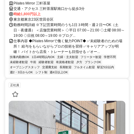
Pilates Mirror 三軒茶屋
交通・アクセス 三軒茶屋駅南口から徒歩3分
時給1,800円以上
東京都東京23区世田谷区
勤務時間詳細 ※下記営業時間のうち1日３時間・週２日〜OK（土
日・夜優遇） ＜店舗営業時間＞ ◇平日 07:00～21:00 ◇土曜 08:00～
19:00 ◇日祝 08:00～19:00 ※プログ...
仕事内容 ◆Pilates Mirrorで働く魅力POINT◆ ✅未経験者のための場
所！ 給与をもらいながらプロの技術を習得 ✅キャリアアップが明
確！ バイトから店長・トレーナーも目指せる ✅オー...
扶養内勤務OK
1日4時間以内OK
主婦・主夫歓迎
フリーター歓迎
学歴不問
未経験者歓迎
午前
経験者歓迎
有資格者歓迎
夕方
ブランクOK
オープニングスタッフ
交通費支給
長期歓迎
フルタイム歓迎
駅近5分以内
週2・3日からOK
シフト制
週4日以上OK
正社員