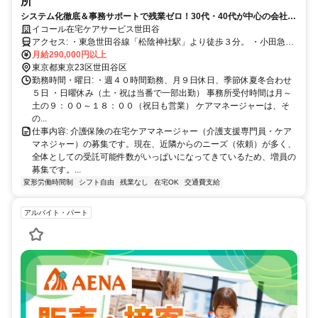
所
システム化徹底＆事務サポートで残業ゼロ！30代・40代が中心の会社で
す。
イコール在宅ケアサービス世田谷
アクセス: ・東急世田谷線「松陰神社駅」より徒歩３分。 ・小田急バ
ス、東急バス「松陰神社前バス停」より徒歩０分。
月給290,000円以上
東京都東京23区世田谷区
勤務時間・曜日: ・週４０時間勤務、月９日休日、季節休夏冬合わせ
５日 ・日曜休み（土・祝は当番で一部出勤） 事務所受付時間は月～
土の９：００～１８：００（祝日も営業） ケアマネージャーは、そ
の...
仕事内容: 介護保険の在宅ケアマネージャー（介護支援専門員・ケア
マネジャー）の募集です。現在、近隣からのニーズ（依頼）が多く、
全体としての受託可能件数がいっぱいになってきているため、増員の
募集です。...
変形労働時間制
シフト自由
残業なし
在宅OK
交通費支給
アルバイト・パート