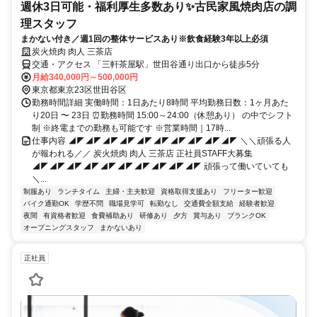
週休3日可能・福利厚生多数あり✨古民家風焼肉店の調
理スタッフ
まかない付き／週1回の整体サービスあり※飲食経験3年以上必須
炭火焼肉 肉人 三茶店
交通・アクセス 「三軒茶屋駅」世田谷通り出口から徒歩5分
月給340,000円～500,000円
東京都東京23区世田谷区
勤務時間詳細 実働時間：1日あたり8時間 平均勤務日数：1ヶ月あた
り20日 〜 23日 ⏰勤務時間 15:00～24:00（休憩あり） の中でシフト
制 ※終電までの勤務も可能です ※営業時間｜17時...
仕事内容 ◢◤◢◤◢◤◢◤◢◤◢◤◢◤◢◤◢◤◢◤ ＼＼頑張る人
が報われる／／ 炭火焼肉 肉人 三茶店 正社員STAFF大募集
◢◤◢◤◢◤◢◤◢◤◢◤◢◤◢◤◢◤◢◤ 頑張って働いていても
＼...
制服あり
ランチタイム
主婦・主夫歓迎
資格取得支援あり
フリーター歓迎
バイク通勤OK
学歴不問
職場見学可
転勤なし
交通費全額支給
経験者歓迎
夜間
有資格者歓迎
食費補助あり
研修あり
夕方
賞与あり
ブランクOK
オープニングスタッフ
まかないあり
正社員