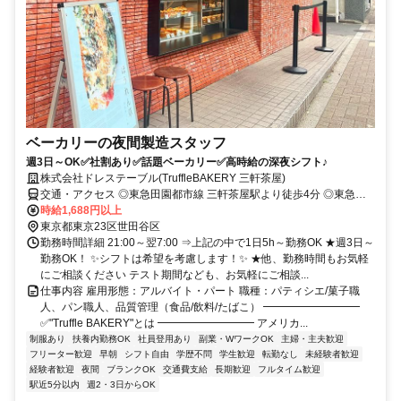
ベーカリーの夜間製造スタッフ
週3日～OK✅社割あり✅話題ベーカリー✅高時給の深夜シフト♪
株式会社ドレステーブル(TruffleBAKERY 三軒茶屋)
交通・アクセス ◎東急田園都市線 三軒茶屋駅より徒歩4分 ◎東急世
田谷線 三軒茶屋駅より徒歩4分
時給1,688円以上
東京都東京23区世田谷区
勤務時間詳細 21:00～翌7:00 ⇒上記の中で1日5h～勤務OK ★週3日～
勤務OK！ ✨シフトは希望を考慮します！✨ ★他、勤務時間もお気軽
にご相談ください テスト期間なども、お気軽にご相談...
仕事内容 雇用形態：アルバイト・パート 職種：パティシエ/菓子職
人、パン職人、品質管理（食品/飲料/たばこ） ━━━━━━━━━
✅"Truffle BAKERY"とは ━━━━━━━━━ アメリカ...
制服あり
扶養内勤務OK
社員登用あり
副業・WワークOK
主婦・主夫歓迎
フリーター歓迎
早朝
シフト自由
学歴不問
学生歓迎
転勤なし
未経験者歓迎
経験者歓迎
夜間
ブランクOK
交通費支給
長期歓迎
フルタイム歓迎
駅近5分以内
週2・3日からOK