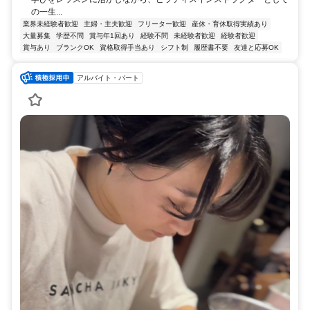
の一生...
業界未経験者歓迎
主婦・主夫歓迎
フリーター歓迎
産休・育休取得実績あり
大量募集
学歴不問
賞与年1回あり
経験不問
未経験者歓迎
経験者歓迎
賞与あり
ブランクOK
資格取得手当あり
シフト制
履歴書不要
友達と応募OK
アルバイト・パート