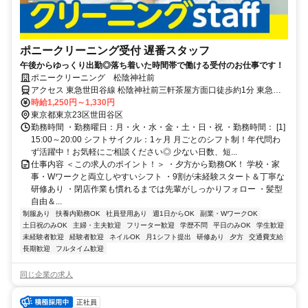
ポニークリーニング受付 遅番スタッフ
午後からゆっくり出勤◎落ち着いた時間帯で働ける受付のお仕事です！
ポニークリーニング 松陰神社前
アクセス 東急世田谷線 松陰神社前三軒茶屋方面口徒歩約1分 東急世
田谷線 松陰神社前駅より徒歩1分
時給1,250円～1,330円
東京都東京23区世田谷区
勤務時間 ・勤務曜日：月・火・水・金・土・日・祝 ・勤務時間： [1]
15:00～20:00 シフトサイクル：1ヶ月 月ごとのシフト制！年代問わ
ず活躍中！お気軽にご相談ください◎ 少ない日数、短...
仕事内容 ＜この求人のポイント！＞ ・夕方から勤務OK！ 学校・家
事・Wワークと両立しやすいシフト ・9割が未経験スタート＆丁寧な
研修あり ・閉店作業も慣れるまでは先輩がしっかりフォロー ・髪型
自由＆...
制服あり
扶養内勤務OK
社員登用あり
週1日からOK
副業・WワークOK
土日祝のみOK
主婦・主夫歓迎
フリーター歓迎
学歴不問
平日のみOK
学生歓迎
未経験者歓迎
経験者歓迎
ネイルOK
月1シフト提出
研修あり
夕方
交通費支給
長期歓迎
フルタイム歓迎
同じ企業の求人
正社員