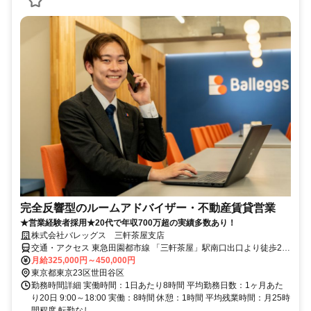
完全反響型のルームアドバイザー・不動産賃貸営業
★営業経験者採用★20代で年収700万超の実績多数あり！
株式会社バレッグス 三軒茶屋支店
交通・アクセス 東急田園都市線 「三軒茶屋」駅南口出口より徒歩2分
※城南エリアの店舗での勤務となります。
月給325,000円～450,000円
東京都東京23区世田谷区
勤務時間詳細 実働時間：1日あたり8時間 平均勤務日数：1ヶ月あた
り20日 9:00～18:00 実働：8時間 休憩：1時間 平均残業時間：月25時
間程度 転勤なし