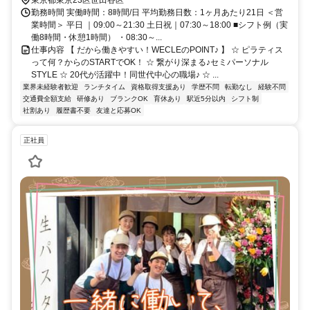
勤務時間 実働時間：8時間/日 平均勤務日数：1ヶ月あたり21日 ＜営
業時間＞ 平日 ｜09:00～21:30 土日祝｜07:30～18:00 ■シフト例（実
働8時間・休憩1時間） ・08:30～...
仕事内容 【 だから働きやすい！WECLEのPOINT♪ 】 ☆ ピラティス
って何？からのSTARTでOK！ ☆ 繋がり深まる♪セミパーソナル
STYLE ☆ 20代が活躍中！同世代中心の職場♪ ☆ ...
業界未経験者歓迎
ランチタイム
資格取得支援あり
学歴不問
転勤なし
経験不問
交通費全額支給
研修あり
ブランクOK
育休あり
駅近5分以内
シフト制
社割あり
履歴書不要
友達と応募OK
正社員