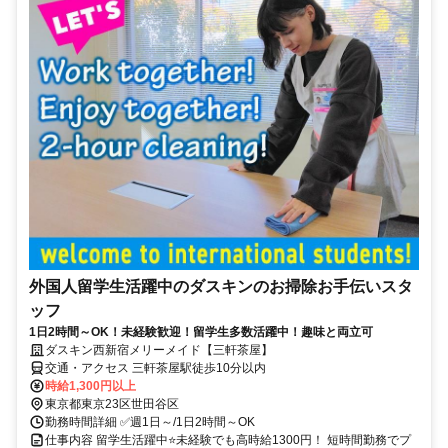
外国人留学生活躍中のダスキンのお掃除お手伝いスタ
ッフ
1日2時間～OK！未経験歓迎！留学生多数活躍中！趣味と両立可
ダスキン西新宿メリーメイド【三軒茶屋】
交通・アクセス 三軒茶屋駅徒歩10分以内
時給1,300円以上
東京都東京23区世田谷区
勤務時間詳細 ✅週1日～/1日2時間～OK
仕事内容 留学生活躍中⭐未経験でも高時給1300円！ 短時間勤務でプ