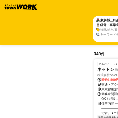
東京都
三軒
経営・事業
特徴/給与/
キーワード
349件
アルバイト・パ
ネットショ
株式会社ASAGI
時給1,50
交通・アク
東京都東京
勤務時間詳細
OK！相談
仕事内容 
―――――
です。 ●土
業界未経験者歓