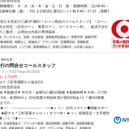
23区世田谷区
勤務曜日：月・火・水・木・金・土・日・祝 ・勤務時間： [1] 08:40～
・最低勤務日数（週）：5日 土日祝含む週5日シフト制 8:40～17:10 （実働7
【安心＆安定の三菱UFJ銀行＊ローン商品のコールスタッフ】 ・ローン
合せ対応 （住宅ローン、教育ローン、カードローン等） ・返済方法や
のご案内 ・お問合せ内容の専用端末...
迎
ランチタイム
主婦・主夫歓迎
資格取得支援あり
学歴不問
経験不問
経験者歓迎
残業なし
研修あり
ブランクOK
交通費支給
長期歓迎
駅近5分以内
シフト制
昼食補助あり
友達と応募OK
入社祝い金あり
契約社員
銀行の問合せコールスタッフ
シア/0279sgc2610052
円～1,743円
セス 三軒茶屋駅から徒歩2分
23区世田谷区
 ▼勤務日▼ 平日月～金曜日の週5日勤務 ▼勤務時間▼ 8:45～17:00
15分、休憩60分と 10分程度の有給休憩が原則2回あり) ＊週4日勤務、
での ...
★━‥‥──────────‥‥━★┓ ☆／ 10月スタート◆研修サポー
☆ ★駅チカ＊三軒茶屋キャロットタワー内！★ ☆＼ 長期安定！大手都市
 ／☆ ┗★━‥‥───...
迎
社員登用あり
フリーター歓迎
固定時間制
経験不問
未経験者歓迎
午前
経験者歓迎
研修あり
夕方
ブランクOK
育休あり
長期歓迎