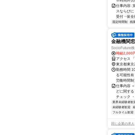
※時間外労働
仕事内容:
スならびに
受付・保全処
固定時間制
残
金融機関
SocioFuture
時給2,000
アクセス 
東京都東京
勤務時間 1
る可能性有 
労働時間制
仕事内容 
どに関する
チェック ・
業界未経験者歓
未経験者歓迎
フルタイム歓迎
同じ企業の求人