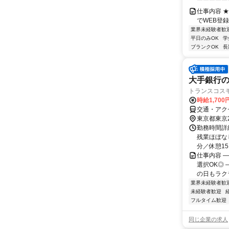
￣￣￣￣￣￣.
仕事内容 ★*
でWEB登録＆
業界未経験者歓
平日のみOK
学
ブランクOK
長
大手銀行
トランスコス
時給1,700
交通・アク
東京都東京
勤務時間詳細
残業ほぼなし
分／休憩15.
仕事内容 
選択OK◎
の日もラクラ
業界未経験者歓
未経験者歓迎
フルタイム歓迎
同じ企業の求人