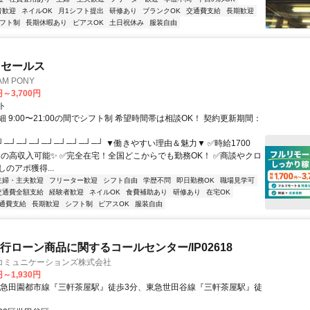
者歓迎
ネイルOK
月1シフト提出
研修あり
ブランクOK
交通費支給
長期歓迎
フト制
長期休暇あり
ピアスOK
土日祝休み
服装自由
ドセールス
M PONY
円～3,700円
ト
 9:00〜21:00の間でシフト制 希望時間帯は相談OK！ 契約更新期間：
┘─┘─┘─┘─┘─┘─┘─┘─┘ ▼働きやすい理由＆魅力▼ ✅時給1700
0円の高収入可能✨ ✅完全在宅！全国どこからでも勤務OK！ ✅商談やクロ
のアポ獲得...
主婦・主夫歓迎
フリーター歓迎
シフト自由
学歴不問
即日勤務OK
職場見学可
交通費全額支給
経験者歓迎
ネイルOK
食費補助あり
研修あり
在宅OK
通費支給
長期歓迎
シフト制
ピアスOK
服装自由
銀行ローン商品に関するコールセンター/IP02618
コミュニケーションズ株式会社
円～1,930円
東急田園都市線『三軒茶屋駅』徒歩3分、東急世田谷線『三軒茶屋駅』徒