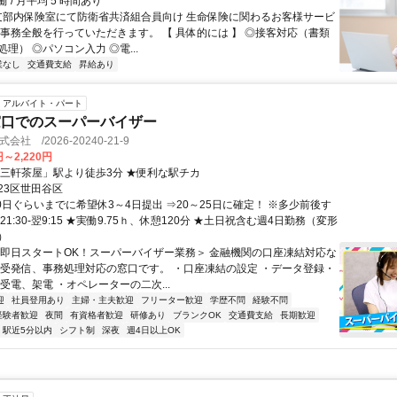
 / ⽉平均 5 時間あり
 支部内保険室にて防衛省共済組合員向け 生命保険に関わるお客様サービ
 事務全般を行っていただきます。 【 具体的には 】 ◎接客対応（書類
理） ◎パソコン入力 ◎電...
業なし
交通費支給
昇給あり
アルバイト・パート
窓口でのスーパーバイザー
株式会社 /2026-20240-21-9
円～2,220円
「三軒茶屋」駅より徒歩3分 ★便利な駅チカ
23区世田谷区
0日ぐらいまでに希望休3～4日提出 ⇒20～25日に確定！ ※多少前後す
21:30-翌9:15 ★実働9.75ｈ、休憩120分 ★土日祝含む週4日勤務（変形
）
＜即日スタートOK！スーパーバイザー業務＞ 金融機関の口座凍結対応な
 受発信、事務処理対応の窓口です。 ・口座凍結の設定 ・データ登録・
受電、架電 ・オペレーターの二次...
迎
社員登用あり
主婦・主夫歓迎
フリーター歓迎
学歴不問
経験不問
経験者歓迎
夜間
有資格者歓迎
研修あり
ブランクOK
交通費支給
長期歓迎
駅近5分以内
シフト制
深夜
週4日以上OK