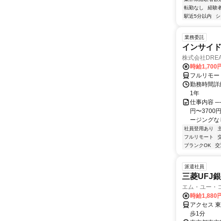
転勤なし
経験
駅近5分以内
シ
業務委託
インサイ
株式会社DREA
時給1,700
フルリモー
勤務時間詳細
1年
仕事内容 ─
円〜370
ージングなし
社員登用あり
フルリモート
ブランクOK
交
派遣社員
三菱UFJ
エム・ユー・
時給1,880
アクセス 
歩1分