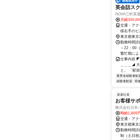
英会話ス
NOVA三軒茶
月給300,0
交通・アク
様右手のビ
東京都東京
勤務時間詳細
～22：00
繁忙期によっ
仕事内容 
＿＿＿◢ 
と。 「駅前
業界未経験者歓
経験者歓迎
研
派遣社員
お客様サ
株式会社日本
時給1,800
交通・アク
東京都東京
勤務時間詳細 
制（土日祝