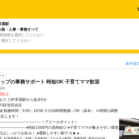
茶屋駅
企画・人事・事務すべて
雇用形態を選択してください
を選択してください
条件保
ート
ップの事務サポート 時短OK 子育てママ歓迎
RI
0円以上
セス 三軒茶屋駅から徒歩5分
23区世田谷区
 勤務時間：9:00～18:00 ※1日6時間勤務～OK（基本） ※時間の調整
に応じます！
―――――――――――― ✨アピールポイント✨
――――――― ●時給1500円の高時給◎ ●子育てママが働きやすい環境
日はしっかりお休み！ ●通勤しやすい駅チカ★ ●...
迎
社員登用あり
主婦・主夫歓迎
フリーター歓迎
学歴不問
平日のみOK