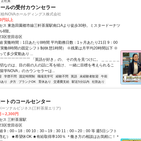
正社員
クールの受付カウンセラー
屋校/NOVAホールディングス株式会社
00円以上
セス 東急田園都市線三軒茶屋駅南口Aより徒歩30秒。ミスタードーナツ
ル8階。
23区世田谷区
 実働時間：1日あたり8時間 平均勤務日数：1ヶ月あたり21日 9：00
（実働8時間の固定シフト制/休憩1時間） ※残業は月平均20時間以下 ※
て多少変動あり ...
◤￣￣￣￣￣￣￣￣ 「英語が好き」の、 その先を見つけに。 ＿＿＿＿＿
大切なのは、目の前の人の話に耳を傾け、 一緒に目標を考えられるこ
留学NOVA」のカウンセラーは...
迎
学歴不問
固定時間制
職場見学可
経験不問
英語
未経験者歓迎
午前
修あり
夕方
ブランクOK
育休あり
交通費支給
駅近5分以内
社割あり
ポートのコールセンター
パーソナルビジネス(三軒茶屋エリア)
円～2,300円
セス 三軒茶屋駅
23区世田谷区
9：00～18：00 10：30～19：30 11：00～20：00 等 週5日シフト
含む） ★希望休OK ★有給取得率100％ ＊働き方の相談はお気軽に！＊