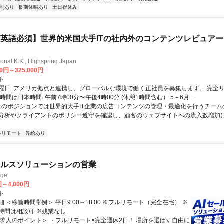
割あり
長期休暇あり
土日祝休み
英語必須】世界的米国大手ITの社内外のコンテンツレビュア
ional K.K., Highspring Japan
00円～325,000円
ト
曜日: アメリカ拠点と連携し、グローバルな環境で働く正社員を募集します。 完全
時間は日本時間: 午前7時00分〜午後4時00分 (休憩1時間含む） 5－6月...
 このポジションでは世界的大手IT企業の広告コンテンツの管理・最適化を行うチー
分析やクライアントのポリシー遵守を確認し、顧客のウェブサイトへの流入数増加
ルリモート
昇給あり
ールスソリューションの営業
ge
円～4,000円
ト
 ＜稼働時間帯例＞ 平日9:00～18:00 ※フルリモート（完全在宅） ※
時間は相談可 ※残業なし
＜求人のポイント＞ ・フルリモート×完全週休2日！ 場所を選ばず自由に