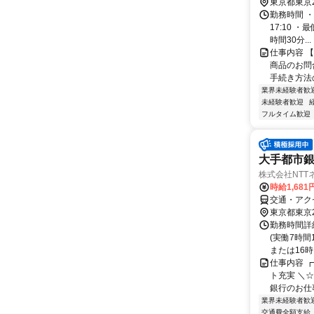
東京都東京
勤務時間 ・
17:10 
時間30分...
仕事内容 
商品のお問
手続き方法
業界未経験者歓
未経験者歓迎
フルタイム歓迎
大手都市
株式会社NTTネク
時給1,681
交通・アク
東京都東京
勤務時間詳細
(実働7時間
または16時ま
仕事内容 ┏
ト充実 ＼
銀行のお仕事
業界未経験者歓
交通費全額支給