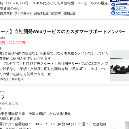
給3,000～4,000円！ スキルに応じた高単価報酬 ・AI×セールスの最先
場価値の高い...
固定時間制
フルリモート
経験者歓迎
在宅OK
長期歓迎
ート】自社開発Webサービスのカスタマーサポートメンバー
ain
00円～320,000円
ト
曜日: 業務時間の指定なし ※兼業ではなく本業務をメインで行っていた
優先的に採用させていただきます
 ＼ 【完全在宅】月額27万円スタート！自社開発サービスのCS業務／ フ
で残業なし！業績・貢献度に応じた随時昇給で収入UP！ これまでのご
たの魅力を詳しく記載のうえ、ぜ...
残業なし
昇給あり
ート
ッフ
保険相互会社
円
アクセス: ◎東急田園都市線「池尻大橋駅」から徒歩15分
23区世田谷区
日: ⽉〜⾦曜勤務 9：00 ～17：15（休憩 60 分） ※週 5 ⽇程度勤務