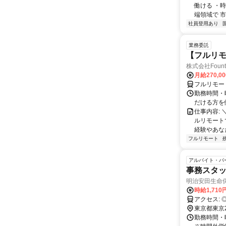
働ける ・時
端領域で 市
社員登用あり
業務委託
【フルリモ
株式会社Fount
月給270,0
フルリモー
勤務時間・
だける方を
仕事内容:
ルリモート
経験やあな
フルリモート
アルバイト・パ
事務スタ
明治安田生命
時給1,710
東京都東京
勤務時間・曜