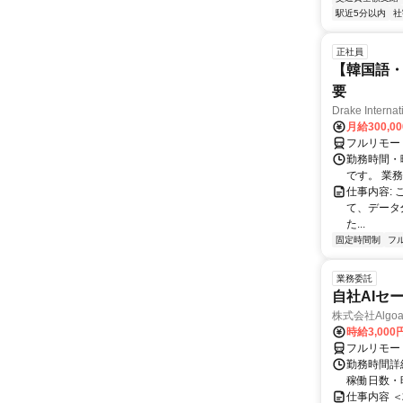
駅近5分以内
社
正社員
【韓国語・
要
Drake Internat
月給300,0
フルリモー
勤務時間・
です。 業務
仕事内容:
て、データ
た...
固定時間制
フ
業務委託
自社AIセ
株式会社Algoa
時給3,000
フルリモー
勤務時間詳細
稼働日数・
仕事内容 