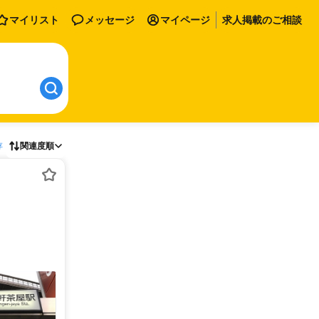
マイリスト
メッセージ
マイページ
求人掲載のご相談
存
関連度順