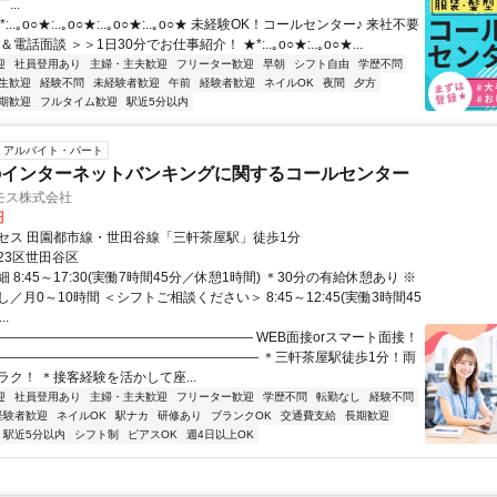
..
:..｡o○★:..｡o○★:..｡o○★:..｡o○★ 未経験OK！コールセンター♪ 来社不要
電話面談 ＞＞1日30分でお仕事紹介！ ★*:..｡o○★:..｡o○★...
迎
社員登用あり
主婦・主夫歓迎
フリーター歓迎
早朝
シフト自由
学歴不問
生歓迎
経験不問
未経験者歓迎
午前
経験者歓迎
ネイルOK
夜間
夕方
期歓迎
フルタイム歓迎
駅近5分以内
アルバイト・パート
のインターネットバンキングに関するコールセンター
モス株式会社
円
セス 田園都市線・世田谷線「三軒茶屋駅」徒歩1分
23区世田谷区
 8:45～17:30(実働7時間45分／休憩1時間) ＊30分の有給休憩あり ※
／月0～10時間 ＜シフトご相談ください＞ 8:45～12:45(実働3時間45
..
―――――――――――――――――――― WEB面接orスマート面接！
 ―――――――――――――――――――― ＊三軒茶屋駅徒歩1分！雨
ク！ ＊接客経験を活かして座...
迎
社員登用あり
主婦・主夫歓迎
フリーター歓迎
学歴不問
転勤なし
経験不問
経験者歓迎
ネイルOK
駅ナカ
研修あり
ブランクOK
交通費支給
長期歓迎
駅近5分以内
シフト制
ピアスOK
週4日以上OK