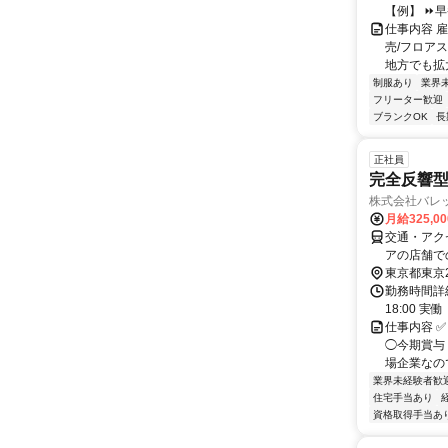
【例】 ⏩早番0
仕事内容 
売/フロア
地方でも拡大
制服あり
業界
フリーター歓迎
ブランクOK
長
正社員
完全反響
株式会社バレ
月給325,0
交通・アク
アの店舗で
東京都東京
勤務時間詳細
18:00 
仕事内容 
◯今期賞与
場企業なので
業界未経験者歓
住宅手当あり
資格取得手当あ