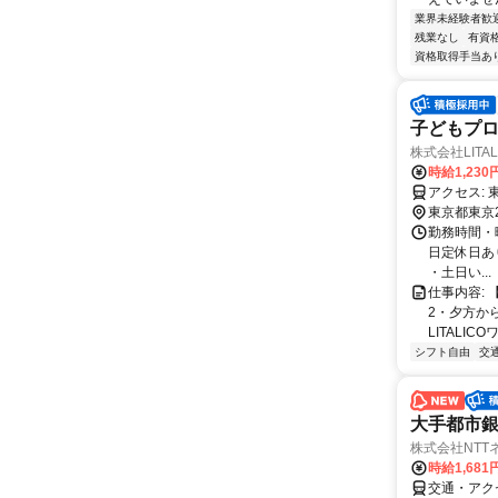
業界未経験者歓
残業なし
有資
資格取得手当あ
子どもプロ
株式会社LITAL
時給1,230
東京都東京
勤務時間・曜
日定休日あり
・土日い...
仕事内容: 
2・夕方か
LITALICO
シフト自由
交
大手都市
株式会社NTTネク
時給1,681
交通・アク