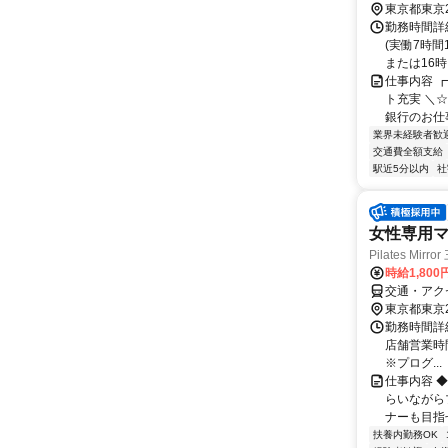
東京都東京
勤務時間詳細
(実働7時間
または16時ま
仕事内容 ┏
ト充実 ＼
銀行のお仕事
業界未経験者歓
交通費全額支給
駅近5分以内
社
女性専用
Pilates Mirr
時給1,80
交通・アク
東京都東京
勤務時間詳
店舗営業時間＞ 
※プログ...
仕事内容 ◆P
らいながら
ナーも目指せ
扶養内勤務OK