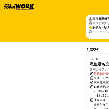
東京都
三軒
職種を選択
駅チカ・駅
キーワード
1,323件
正社員
私生活も充
株式会社ファ
月給280,0
交通・アク
東京都東京
勤務時間詳細
9：30～1
（18：35に
仕事内容 
経験からス
えていません