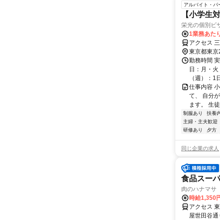
アルバイト・パ
【小学生対
栄光の個別ビ
1業務あたり
アクセス 三
東京都東京
勤務時間 実
日：月・火・
（週）：1日 
仕事内容 
て、 自分
ます。 生
制服あり
扶養
主婦・主夫歓迎
研修あり
夕方
同じ企業の求人
食品スー
肉のハナマサ
時給1,350
アクセス 
屋世田谷通