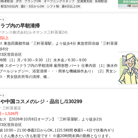
資格者歓迎
夕方
ブランクOK
オープニングスタッフ
交通費支給
長期歓迎
駅近5分以内
週2・3日からOK
シフト制
週4日以上OK
ート
クラブ内の早朝清掃
ナンス株式会社(ルネサンス三軒茶屋24)
0円以上
ス 東急田園都市線「三軒茶屋駅」より徒歩4分 東急世田谷線「三軒茶屋
歩6分
23区世田谷区
 ［1］月／6:30～9:30 ［2］水木金／6:30～9:00
職種 スポーツクラブ内の早朝清掃 雇用形態 パート 仕事内容 ［1］換水作
プールジャグジー、浴室清掃・・・簡単な機械操作あり） ［2］男女シ
ス・男女脱衣所等の清掃、備...
ート
や中国コスメのレジ・品出し/130299
ナ 三軒茶屋店
円～1,526円
セス 【2026年10月8日オープン】「三軒茶屋駅」より徒歩2分
23区世田谷区
 10:00～21:00 ✪週2日からOK､1日5.5時間 ✪週3～4日で扶養内ギリ
たくさん働きたい方も歓迎です！ ※週20時間未満の勤務となります。