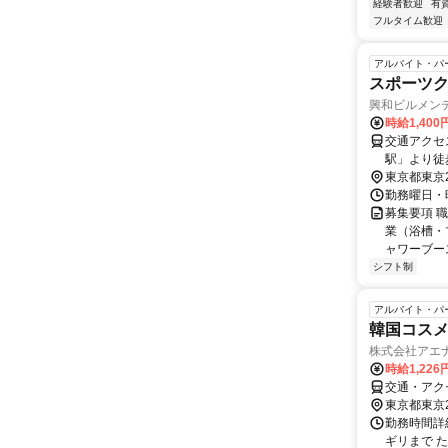
経験者歓迎
有
フルタイム歓迎
アルバイト・パ
スポーツ
興和ビルメンテ
時給1,40
交通アクセ
駅」より徒
東京都東京
勤務曜日・時間
募集要項 
業（浴槽・
ャワーブー
シフト制
アルバイト・パ
韓国コスメ
株式会社アエ
時給1,226
交通・アク
東京都東京
勤務時間詳細
ギリまで 