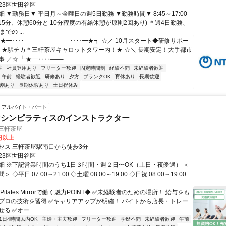
23区世田谷区
 ▼勤務日▼ 平日月～金曜日の週5日勤務 ▼勤務時間▼ 8:45～17:00
15分、休憩60分と 10分程度の有給休憩が原則2回あり) ＊週4日勤務、
での ...
★━‥‥──────────‥‥━★┓ ☆／ 10月スタート◆研修サポー
☆ ★駅チカ＊三軒茶屋キャロットタワー内！★ ☆＼ 長期安定！大手都市
 ／☆ ┗★━‥‥───...
迎
社員登用あり
フリーター歓迎
固定時間制
経験不問
未経験者歓迎
午前
経験者歓迎
研修あり
夕方
ブランクOK
育休あり
長期歓迎
割あり
長期休暇あり
土日祝休み
アルバイト・パート
マシンピラティスのインストラクター
or 三軒茶屋
0円以上
セス 三軒茶屋駅南口から徒歩3分
23区世田谷区
細 ※下記営業時間のうち1日３時間・週２日〜OK（土日・夜優遇） ＜
◇平日 07:00～21:00 ◇土曜 08:00～19:00 ◇日祝 08:00～19:00
ilates Mirrorで働く魅力POINT◆ ✅未経験者のための場所！ 給与をも
プロの技術を習得 ✅キャリアアップが明確！ バイトから店長・トレー
る ✅オー...
1日4時間以内OK
主婦・主夫歓迎
フリーター歓迎
学歴不問
未経験者歓迎
午前