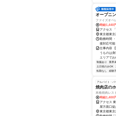
オープニン
ファイズオペ
時給1,440
アクセス 
東京都東京
勤務時間 ・勤務
接対応可能
仕事内容 
うものは身
エリアでお仕
制服あり
業界
土日祝のみOK
転勤なし
経験
アルバイト・パ
焼肉店の
本格焼肉レス
時給1,40
アクセス 
屋方面口徒
急田園都市
東京都東京