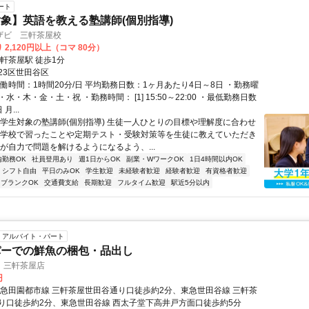
ート
象】英語を教える塾講師(個別指導)
ザビ 三軒茶屋校
 2,120円以上（コマ 80分）
軒茶屋駅 徒歩1分
23区世田谷区
働時間：1時間20分/日 平均勤務日数：1ヶ月あたり4日～8日 ・勤務曜
水・木・金・土・祝 ・勤務時間： [1] 15:50～22:00 ・最低勤務日数
月...
小学生対象の塾講師(個別指導) 生徒一人ひとりの目標や理解度に合わせ
が学校で習ったことや定期テスト・受験対策等を生徒に教えていただき
徒が自力で問題を解けるようになるよう、...
内勤務OK
社員登用あり
週1日からOK
副業・WワークOK
1日4時間以内OK
シフト自由
平日のみOK
学生歓迎
未経験者歓迎
経験者歓迎
有資格者歓迎
ブランクOK
交通費支給
長期歓迎
フルタイム歓迎
駅近5分以内
アルバイト・パート
パーでの鮮魚の梱包・品出し
 三軒茶屋店
円
東急田園都市線 三軒茶屋世田谷通り口徒歩約2分、東急世田谷線 三軒茶
り口徒歩約2分、東急世田谷線 西太子堂下高井戸方面口徒歩約5分