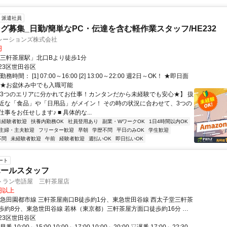
派遣社員
グ募集_日勤/簡単なPC・伝達を含む軽作業スタッフ/HE232
レーションズ株式会社
円
「三軒茶屋駅」北口Bより徒歩1分
23区世田谷区
時間： [1] 07:00～16:00 [2] 13:00～22:00 週2日～OK！ ★即日面
 ★お盆休み中でも入職可能
【3つのエリアに分かれてお仕事！カンタンだから未経験でも安心★】 扱
近な「食品」や「日用品」がメイン！ その時の状況に合わせて、3つの
事をお任せします♪ ■ 具体的な...
未経験者歓迎
扶養内勤務OK
社員登用あり
副業・WワークOK
1日4時間以内OK
主婦・主夫歓迎
フリーター歓迎
早朝
学歴不問
平日のみOK
学生歓迎
不問
未経験者歓迎
午前
経験者歓迎
週払いOK
即日払いOK
ート
ホールスタッフ
トラン壱語屋 三軒茶屋店
0円以上
東急田園都市線 三軒茶屋南口B徒歩約1分、東急世田谷線 西太子堂三軒茶
歩約8分、東急世田谷線 若林（東京都）三軒茶屋方面口徒歩約16分 東
線「三軒茶屋駅」スグ
23区世田谷区