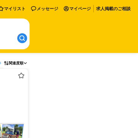
マイリスト
メッセージ
マイページ
求人掲載のご相談
存
関連度順