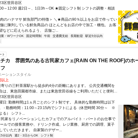
23区世田谷区
:00～12:00 週2日～、1日3h～OK ★固定シフト制 シフトの調整・相談
＜肉のハナマサ 鮮魚部門の特徴＞ ＼★商品の90％以上をお店で作ってい
店舗に陳列している鮮魚商品の ほとんどをお店の中で加工・梱包。 お客
などに応えられるよう、 店舗ご...
副業・WワークOK
固定時間制
午前
交通費支給
長期歓迎
駅近5分以内
K
ート
チカ 雰囲気のある古民家カフェ[RAIN ON THE ROOF]の
ッフ
ベーションスタイル
0円以上
合は、東急田園都市線、または東急世田谷線をご利用いただくと便利で
23区世田谷区
曜日: 勤務時間は1ヵ月ごとのシフト制です。 具体的な勤務時間は以下
 - 勤務時間：11:00～23:15内でシフトによる（休憩時間 30分～ ※
る） シフト...
 古民家をリノベーションしたカフェでのアルバイト・パートのお仕事で
ホールでの接客業務や、ドリンク作成、レジ業務、厨房での調理、菓子
していただきます。 自家製のデザー...
近5分以内
週2・3日からOK
シフト制