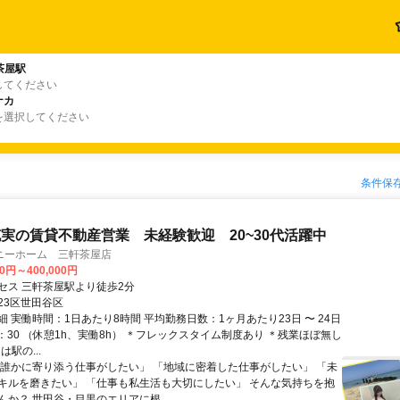
茶屋駅
してください
ナカ
を選択してください
条件保
実の賃貸不動産営業 未経験歓迎 20~30代活躍中
ニーホーム 三軒茶屋店
00円～400,000円
セス 三軒茶屋駅より徒歩2分
23区世田谷区
 実働時間：1日あたり8時間 平均勤務日数：1ヶ月あたり23日 〜 24日
8：30 （休憩1h、実働8h） ＊フレックスタイム制度あり ＊残業ほぼ無し
は駅の...
「誰かに寄り添う仕事がしたい」 「地域に密着した仕事がしたい」 「未
キルを磨きたい」 「仕事も私生活も大切にしたい」 そんな気持ちを抱
か？ 世田谷・目黒のエリアに根...