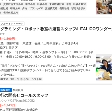
迎
資格取得支援あり
学歴不問
経験不問
未経験者歓迎
午前
経験者歓迎
格者歓迎
研修あり
夕方
ブランクOK
交通費支給
長期歓迎
駅近5分以内
り
長期休暇あり
アルバイト・パート
グラミング・ロボット教室の運営スタッフ/LITALICOワンダ
ICO
円～1,500円
アクセス: 東急田園都市線 ・東急世田谷線「三軒茶屋駅」より徒歩4分
23区世田谷区
日: 週2日 1日5時間～8時間 ＜基本シフト＞ 平日：15:00~21:00（平
） 土日：10:00~19:00／9:00~18:00（午前のみ／午後のみも歓迎）
【”先生”ではなく”IT×ものづくりのお兄さん・お姉さん的な存在♪”】 <<週
らの勤務でOK！授業やプライベートに合わせて予定が組みやすい!>>
ワンダーは...
通費支給
週2・3日からOK
シフト制
契約社員
銀行の問合せコールスタッフ
シア/0279sgc2610052
円～1,743円
セス 三軒茶屋駅から徒歩2分