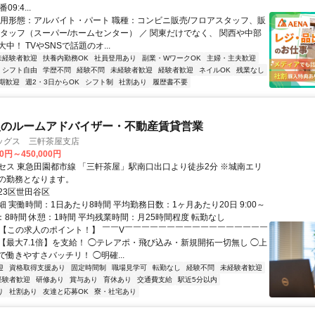
9:4...
雇用形態：アルバイト・パート 職種：コンビニ販売/フロアスタッフ、販
スタッフ（スーパー/ホームセンター） ／ 関東だけでなく、 関西や中部
中！ TVやSNSで話題のオ...
未経験者歓迎
扶養内勤務OK
社員登用あり
副業・WワークOK
主婦・主夫歓迎
シフト自由
学歴不問
経験不問
未経験者歓迎
経験者歓迎
ネイルOK
残業なし
期歓迎
週2・3日からOK
シフト制
社割あり
履歴書不要
型のルームアドバイザー・不動産賃貸営業
ッグス 三軒茶屋支店
00円～450,000円
セス 東急田園都市線 「三軒茶屋」駅南口出口より徒歩2分 ※城南エリ
の勤務となります。
23区世田谷区
 実働時間：1日あたり8時間 平均勤務日数：1ヶ月あたり20日 9:00～
実働：8時間 休憩：1時間 平均残業時間：月25時間程度 転勤なし
✅【この求人のポイント！】 ￣￣V￣￣￣￣￣￣￣￣￣￣￣￣￣￣￣￣￣
【最大7.1倍】を支給！ ◯テレアポ・飛び込み・新規開拓一切無し ◯上
働きやすさバッチリ！ ◯明確...
迎
資格取得支援あり
固定時間制
職場見学可
転勤なし
経験不問
未経験者歓迎
経験者歓迎
研修あり
賞与あり
育休あり
交通費支給
駅近5分以内
り
社割あり
友達と応募OK
寮・社宅あり