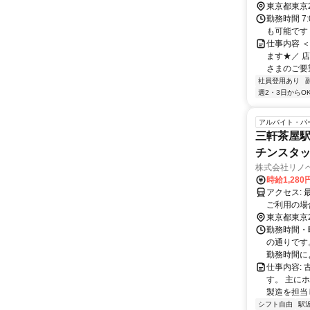
東京都東京
勤務時間 7
も可能です
仕事内容 
ます★／ 
さまのご要望
社員登用あり
週2・3日からO
アルバイト・パ
三軒茶屋駅
チンスタ
株式会社リノ
時給1,28
アクセス: 最寄りの三軒茶屋駅から徒歩約4分の距離にあります。 公共交通機関を
ご利用の場
す。
東京都東京
勤務時間・
の通りです。
勤務時間によ
仕事内容:
す。 主に
製造を担当
シフト自由
駅