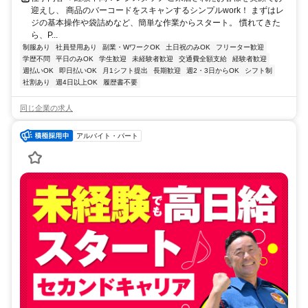
迎えし、 商品のバーコードをスキャンするシンプルwork！ まずはレ
ジの基本操作や袋詰めなど、簡単な作業からスタート。 慣れてきた
ら、P...
制服あり
社員登用あり
副業・WワークOK
土日祝のみOK
フリーター歓迎
学歴不問
平日のみOK
学生歓迎
未経験者歓迎
交通費全額支給
経験者歓迎
週払いOK
即日払いOK
月1シフト提出
長期歓迎
週2・3日からOK
シフト制
社割あり
週4日以上OK
履歴書不要
同じ企業の求人
アルバイト・パート