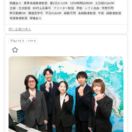
制服あり
業界未経験者歓迎
週1日からOK
1日4時間以内OK
土日祝のみOK
主婦・主夫歓迎
60代も応募可
フリーター歓迎
早朝
シフト自由
学歴不問
即日勤務OK
職場見学可
平日のみOK
経験不問
未経験者歓迎
午前
経験者歓迎
有資格者歓迎
研修あり
同じ企業の求人
アルバイト・パート