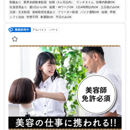
制服あり
業界未経験者歓迎
短期（3ヵ月以内）
ランチタイム
扶養内勤務OK
社員登用あり
週1日からOK
副業・WワークOK
1日4時間以内OK
土日祝のみOK
主婦・主夫歓迎
資格取得支援あり
フリーター歓迎
バイク通勤OK
短期
早朝
シフト自由
学歴不問
車通勤OK
平日のみOK
アルバイト・パート