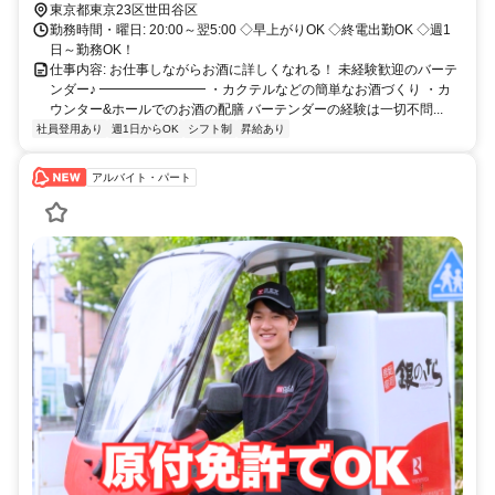
東京都東京23区世田谷区
勤務時間・曜日: 20:00～翌5:00 ◇早上がりOK ◇終電出勤OK ◇週1
日～勤務OK！
仕事内容: お仕事しながらお酒に詳しくなれる！ 未経験歓迎のバーテ
ンダー♪ ━━━━━━━━ ・カクテルなどの簡単なお酒づくり ・カ
ウンター&ホールでのお酒の配膳 バーテンダーの経験は一切不問...
社員登用あり
週1日からOK
シフト制
昇給あり
アルバイト・パート