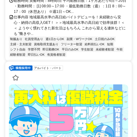
勤務時間 実働時間：8時間/日 平均勤務日数：1ヶ月あたり4日～20日
・勤務時間： [1] 08:00～17:00 ・最低勤務日数（週）：1日 8：00～
17：00（休憩あり） ※週1日～OK...
仕事内容 地域最高水準の高日給バイトデビューを！未経験から安
心・納得の高収入GET！ ＞＞地域最高水準の高日給で効率抜群！＜
＜ ようやく慣れてきた新生活はもちろん これから迎える連休などに
も ”働きや...
制服あり
社員登用あり
週1日からOK
副業・WワークOK
土日祝のみOK
主婦・主夫歓迎
資格取得支援あり
フリーター歓迎
給料前払いOK
短期
シフト自由
学歴不問
即日勤務OK
平日のみOK
学生歓迎
未経験者歓迎
午前
経験者歓迎
即日払いOK
有資格者歓迎
アルバイト・パート