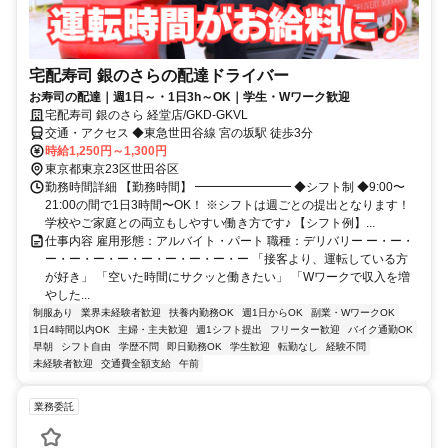
宅配寿司 銀のさらの配達ドライバー
お寿司の配達｜週1日～・1日3h～OK｜学生・Wワーク歓迎
宅配寿司 銀のさら 経堂店/GKD-GKVL
交通・アクセス ◆東急世田谷線 宮の坂駅 徒歩3分
時給1,250円～1,300円
東京都東京23区世田谷区
勤務時間詳細 【勤務時間】 ━━━━━━━━ ◆シフト制 ◆9:00〜
21:00の間で1日3時間〜OK！ ※シフトは週ごとの提出となります！
学校やご家庭との両立もしやすい働き方です♪ 【シフト例】...
仕事内容 雇用形態：アルバイト・パート 職種：デリバリー ー・ー・
ー・ー・ー・ー・ー・ー・ー・ー・ー 「接客より、運転している方
が好き」 「空いた時間にサクッと働きたい」 「Wワークで収入を増
やした...
制服あり
業界未経験者歓迎
扶養内勤務OK
週1日からOK
副業・WワークOK
1日4時間以内OK
主婦・主夫歓迎
週1シフト提出
フリーター歓迎
バイク通勤OK
早朝
シフト自由
学歴不問
即日勤務OK
学生歓迎
転勤なし
経験不問
未経験者歓迎
交通費全額支給
午前
業務委託