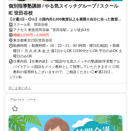
個別指導塾講師 / やる気スイッチグループ / スクール
IE 世田谷校
【☆週1日～◎☆】☆国内外2,000教室以上を展開☆自分に合った教室が
見つかる！！
スクールIE 世田谷校
アクセス 東急世田谷線『世田谷駅』より徒歩3分
時給1,230円～2,000円
東京都東京23区世田谷区
勤務時間 ＜勤務時間＞ 16：20～21：00 (時間・曜日応相談) ＜勤務
曜日＞ 月,火,水,木,金,土 週1日からOK 1日90分からOK 平日のみOK 土
曜日のみOK
仕事内容 【仕事内容】 ☆*国語/やる気スイッチの塾講師(学習塾アル
バイト)*☆ ☆国語をメイン教科として指導していただきます☆ ◎別
教科の採用枠もございますので、ご相談ください◎ ■*週1日(1...
シフト制
同じ企業の求人
アルバイト・パート