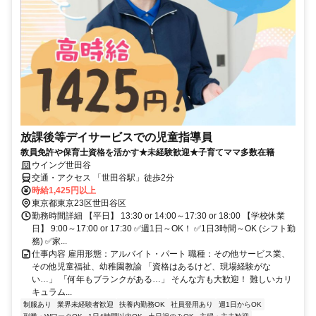
放課後等デイサービスでの児童指導員
教員免許や保育士資格を活かす★未経験歓迎★子育てママ多数在籍
ウイング世田谷
交通・アクセス 「世田谷駅」徒歩2分
時給1,425円以上
東京都東京23区世田谷区
勤務時間詳細 【平日】 13:30 or 14:00～17:30 or 18:00 【学校休業
日】 9:00～17:00 or 17:30 ✅週1日～OK！ ✅1日3時間～OK (シフト勤
務) ✅家...
仕事内容 雇用形態：アルバイト・パート 職種：その他サービス業、
その他児童福祉、幼稚園教諭 「資格はあるけど、現場経験がな
い…」 「何年もブランクがある…」 そんな方も大歓迎！ 難しいカリ
キュラム...
制服あり
業界未経験者歓迎
扶養内勤務OK
社員登用あり
週1日からOK