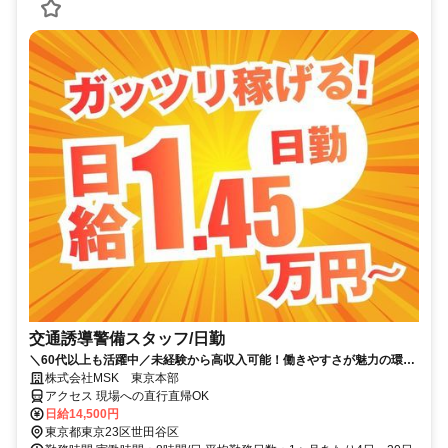
交通誘導警備スタッフ/日勤
＼60代以上も活躍中／未経験から高収入可能！働きやすさが魅力の環境
で警備員デビューをしませんか！【月収29万円可能！日払いもOK！】
株式会社MSK 東京本部
勤務3日前迄シフト申請が可能です！週1日～・短期もOK！あなたのラ
アクセス 現場への直行直帰OK
イフスタイルに合わせてお仕事しませんか！未経験者大歓迎！年代幅広
日給14,500円
く活躍しています。
東京都東京23区世田谷区