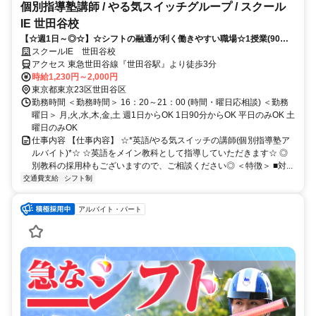
個別指導塾講師 / やる気スイッチグループ / スクール
IE 世田谷校
【☆週1日～◎☆】☆シフトの融通が利く働きやすい職場☆1授業(90分)
からOK！！
スクールIE 世田谷校
アクセス 東急世田谷線『世田谷駅』より徒歩3分
時給1,230円～2,000円
東京都東京23区世田谷区
勤務時間 ＜勤務時間＞ 16：20～21：00 (時間・曜日応相談) ＜勤務
曜日＞ 月,火,水,木,金,土 週1日からOK 1日90分からOK 平日のみOK 土
曜日のみOK
仕事内容 【仕事内容】 ☆*英語/やる気スイッチの講師(個別指導塾ア
ルバイト)*☆ ☆英語をメイン教科として指導していただきます☆ ◎
別教科の採用枠もございますので、ご相談ください◎ ＜特徴＞ ■対...
交通費支給
シフト制
アルバイト・パート