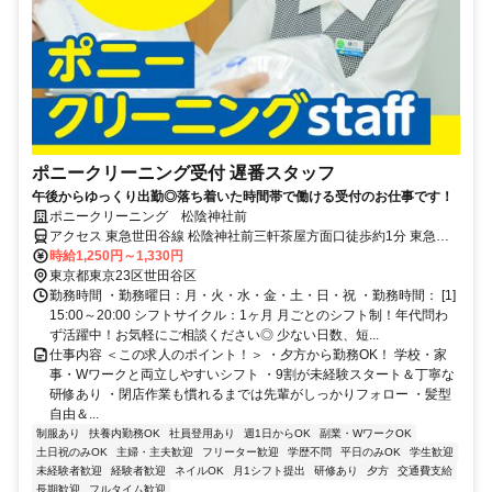
ポニークリーニング受付 遅番スタッフ
午後からゆっくり出勤◎落ち着いた時間帯で働ける受付のお仕事です！
ポニークリーニング 松陰神社前
アクセス 東急世田谷線 松陰神社前三軒茶屋方面口徒歩約1分 東急世
田谷線 松陰神社前駅より徒歩1分
時給1,250円～1,330円
東京都東京23区世田谷区
勤務時間 ・勤務曜日：月・火・水・金・土・日・祝 ・勤務時間： [1]
15:00～20:00 シフトサイクル：1ヶ月 月ごとのシフト制！年代問わ
ず活躍中！お気軽にご相談ください◎ 少ない日数、短...
仕事内容 ＜この求人のポイント！＞ ・夕方から勤務OK！ 学校・家
事・Wワークと両立しやすいシフト ・9割が未経験スタート＆丁寧な
研修あり ・閉店作業も慣れるまでは先輩がしっかりフォロー ・髪型
自由＆...
制服あり
扶養内勤務OK
社員登用あり
週1日からOK
副業・WワークOK
土日祝のみOK
主婦・主夫歓迎
フリーター歓迎
学歴不問
平日のみOK
学生歓迎
未経験者歓迎
経験者歓迎
ネイルOK
月1シフト提出
研修あり
夕方
交通費支給
長期歓迎
フルタイム歓迎