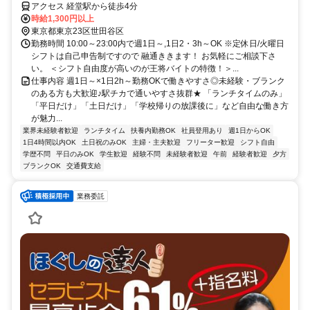
アクセス 経堂駅から徒歩4分
時給1,300円以上
東京都東京23区世田谷区
勤務時間 10:00～23:00内で週1日～,1日2・3h～OK ※定休日/火曜日
シフトは自己申告制ですので 融通ききます！ お気軽にご相談下さ
い。 ＜シフト自由度が高いのが王将バイトの特徴！＞...
仕事内容 週1日～×1日2h～勤務OKで働きやすさ◎未経験・ブランク
のある方も大歓迎♪駅チカで通いやすさ抜群★ 「ランチタイムのみ」
「平日だけ」「土日だけ」「学校帰りの放課後に」など自由な働き方
が魅力...
業界未経験者歓迎
ランチタイム
扶養内勤務OK
社員登用あり
週1日からOK
1日4時間以内OK
土日祝のみOK
主婦・主夫歓迎
フリーター歓迎
シフト自由
学歴不問
平日のみOK
学生歓迎
経験不問
未経験者歓迎
午前
経験者歓迎
夕方
ブランクOK
交通費支給
業務委託