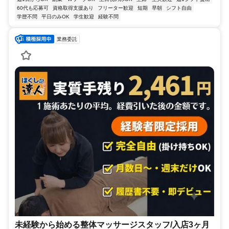
60代も応募可
資格取得支援あり
フリーター歓迎
短期
早朝
シフト自由
学歴不問
平日のみOK
学生歓迎
経験不問
業務委託
未経験から始める整体マッサージスタッフ/入店3ヶ月