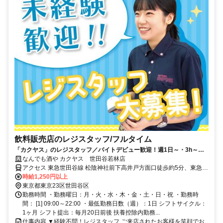
飲料販売店のレジスタッフ/フルタイム
「カクヤス」のレジスタッフ／バイトデビュー歓迎！週1日～・3h～、
スキマ時間を有効活用◎日払いOK
なんでも酒や カクヤス 世田谷若林店
アクセス 東急世田谷線 松陰神社前下高井戸方面口徒歩約5分、東急世
田谷線 若林（東京都）下高井戸方面口徒歩約8分、東急世田谷線 世田
時給1,250円以上
谷下高井戸方面口徒歩約9分 ※マイカー（車・バイク）通勤不可
東京都東京23区世田谷区
勤務時間 ・勤務曜日：月・火・水・木・金・土・日・祝 ・勤務時
間： [1] 09:00～22:00 ・最低勤務日数（週）：1日 シフトサイクル：
1ヶ月 シフト提出：毎月20日前後 扶養控除内勤務...
仕事内容 ▼経験不問！レジスタッフ ご来店されたお客様を笑顔でお