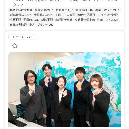
タッフ...
業界未経験者歓迎
扶養内勤務OK
社員登用あり
週1日からOK
副業・WワークOK
1日4時間以内OK
土日祝のみOK
主婦・主夫歓迎
60代も応募可
フリーター歓迎
学歴不問
平日のみOK
経験不問
未経験者歓迎
交通費全額支給
午前
ネイルOK
有資格者歓迎
夕方
ブランクOK
アルバイト・パート