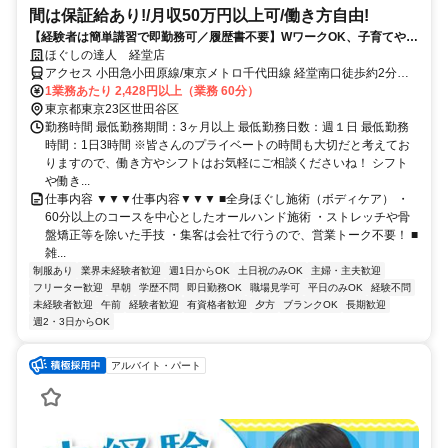
間は保証給あり!/月収50万円以上可/働き方自由!
【経験者は簡単講習で即勤務可／履歴書不要】WワークOK、子育てや介
護、他の仕事をしながら自分に合った働き方をしている方が活躍中
ほぐしの達人 経堂店
アクセス 小田急小田原線/東京メトロ千代田線 経堂南口徒歩約2分、
東急世田谷線 宮の坂出入口2(下高井戸方面)徒歩約11分、東急世田谷
1業務あたり 2,428円以上（業務 60分）
線 山下（東京都）出入口1徒歩約13分 経堂駅徒歩2分
東京都東京23区世田谷区
勤務時間 最低勤務期間：3ヶ月以上 最低勤務日数：週１日 最低勤務
時間：1日3時間 ※皆さんのプライベートの時間も大切だと考えてお
りますので、働き方やシフトはお気軽にご相談くださいね！ シフト
や働き...
仕事内容 ▼▼▼仕事内容▼▼▼ ■全身ほぐし施術（ボディケア） ・
60分以上のコースを中心としたオールハンド施術 ・ストレッチや骨
盤矯正等を除いた手技 ・集客は会社で行うので、営業トーク不要！ ■
雑...
制服あり
業界未経験者歓迎
週1日からOK
土日祝のみOK
主婦・主夫歓迎
フリーター歓迎
早朝
学歴不問
即日勤務OK
職場見学可
平日のみOK
経験不問
未経験者歓迎
午前
経験者歓迎
有資格者歓迎
夕方
ブランクOK
長期歓迎
週2・3日からOK
アルバイト・パート