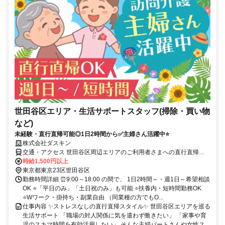
世田谷区エリア・生活サポートスタッフ(掃除・買い物
など)
未経験・直行直帰可能◎1日2時間から✅主婦さん活躍中⭐
株式会社ダスキン
交通・アクセス 世田谷区周辺エリアのご利用者さまへの直行直帰で
す
時給1,500円以上
東京都東京23区世田谷区
勤務時間詳細 ⏰9:00～18:00 の間で、 1日2時間～・週1日～希望相談
OK ⭐「平日のみ」「土日祝のみ」も可能 ⭐扶養内・短時間勤務OK
⭐Wワーク・掛持ち・副業自由 （同業種の方でもO...
仕事内容 ✨ストレスなしの直行直帰スタイル✨ 世田谷区エリアを巡る
生活サポート 「職場の対人関係に気を遣わず働きたい」 「家事や育
児のスキマ時間を有効活用したい」 そんな主婦パートさんや女性ス