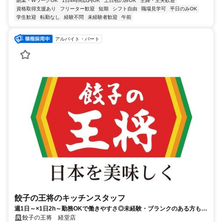
副業・WワークOK
1日4時間以内OK
土日祝のみOK
主婦・主夫歓迎
資格取得支援あり
フリーター歓迎
短期
シフト自由
職場見学可
平日のみOK
学生歓迎
転勤なし
経験不問
未経験者歓迎
午前
アルバイト・パート
餃子の王将のキッチンスタッフ
週1日～×1日2h～勤務OKで働きやすさ◎未経験・ブランクのある方も大
歓迎♪駅チカで通いやすさ抜群★
餃子の王将 経堂店