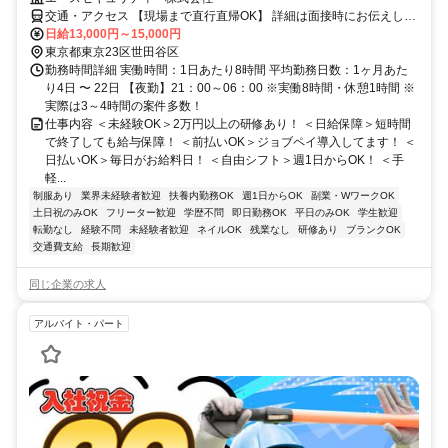
交通・アクセス 【現場まで直行直帰OK】 詳細は面接時にお伝えしま
す
日給13,000円～15,000円
東京都東京23区世田谷区
勤務時間詳細 実働時間：1日あたり8時間 平均勤務日数：1ヶ月あた
り4日 〜 22日 【夜勤】21：00～06：00 ※実働8時間・休憩1時間 ※
実際は3～4時間の案件多数！
仕事内容 ＜未経験OK＞2万円以上の研修あり！ ＜日給保障＞短時間
で終了しても給与保障！ ＜前払いOK＞ジョブペイ導入してます！ ＜
日払いOK＞毎日がお給料日！ ＜自由シフト＞週1日からOK！ ＜手
軽...
制服あり
業界未経験者歓迎
扶養内勤務OK
週1日からOK
副業・WワークOK
土日祝のみOK
フリーター歓迎
学歴不問
即日勤務OK
平日のみOK
学生歓迎
転勤なし
経験不問
未経験者歓迎
ネイルOK
残業なし
研修あり
ブランクOK
交通費支給
長期歓迎
同じ企業の求人
アルバイト・パート