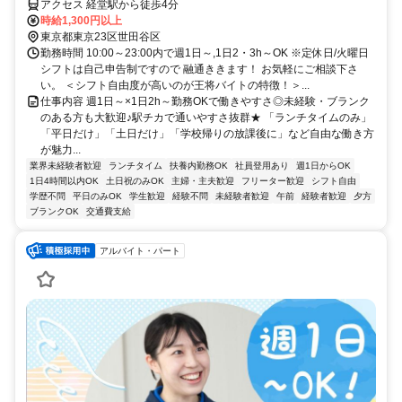
アクセス 経堂駅から徒歩4分
時給1,300円以上
東京都東京23区世田谷区
勤務時間 10:00～23:00内で週1日～,1日2・3h～OK ※定休日/火曜日
シフトは自己申告制ですので 融通ききます！ お気軽にご相談下さ
い。 ＜シフト自由度が高いのが王将バイトの特徴！＞...
仕事内容 週1日～×1日2h～勤務OKで働きやすさ◎未経験・ブランク
のある方も大歓迎♪駅チカで通いやすさ抜群★ 「ランチタイムのみ」
「平日だけ」「土日だけ」「学校帰りの放課後に」など自由な働き方
が魅力...
業界未経験者歓迎
ランチタイム
扶養内勤務OK
社員登用あり
週1日からOK
1日4時間以内OK
土日祝のみOK
主婦・主夫歓迎
フリーター歓迎
シフト自由
学歴不問
平日のみOK
学生歓迎
経験不問
未経験者歓迎
午前
経験者歓迎
夕方
ブランクOK
交通費支給
アルバイト・パート