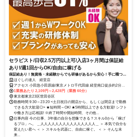
セラピスト/日収2.5万円以上可/入店3ヶ月間は保証給
あり!/週1回からOK/自由に稼げる
保証給あり！無資格・未経験からでも研修があるから安心！手に職つけ
て高収入！
ほぐしの達人 経堂店
アクセス 小田急小田原線/東京メトロ千代田線 経堂南口徒歩約2分、
東急世田谷線 宮の坂出入口2(下高井戸方面)徒歩約11分、東急世田谷
1業務あたり 2,109円～2,428円（業務 60分）
線 山下（東京都）出入口1徒歩約13分 経堂駅徒歩2分
東京都東京23区世田谷区
勤務時間 9:30～23:20 <土日祝日の開店から、もしくは閉店まで勤務
できる方大歓迎◎> ★短時間～OK! ★5時間以上できる方歓迎! シフト
や働き方は応相談! ※終了時間や開始時間、その他...
仕事内容 今の仕事、3年後の自分を想像できる？スキル0から「稼げ
るプロ」へ。 ＿人人人人人人人人人人人人人人人＿ ＞ 本気で自分を
変えたい君へ ＜ ＞ スキルを武器に、自由に稼ぐ。 ＜ ＞ そんな未
来...