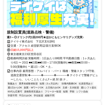
規制設置員(道路点検・警備)
週3～◎ドリンク代1回200円★ほかにもヒンヤリグッズ充実♪
テイケイ株式会社 下北沢支社[86]
交通・アクセス 経堂駅周辺/直行直帰OK
日給15,000円以上
東京都東京23区世田谷区
勤務時間詳細 実働時間：1日あたり8時間 平均勤務日数：1ヶ月あた
り4日 〜 20日 ■■日勤■■8:00～17:00(実働8h) ■■夜勤■■20:00～
5:00(実働8h) ＊週1日～OK ＊土...
仕事内容 雇用形態：アルバイト・パート 職種：警備スタッフ/守衛、
道路交通管制 ✤─────✤─────✤─────✤ テイケイで警備デビュ
ーしたら、 いいことたくさん!! ⭐ 絶 対 損 ナ...
制服あり
業界未経験者歓迎
短期（3ヵ月以内）
扶養内勤務OK
社員登用あり
週1日からOK
副業・WワークOK
土日祝のみOK
主婦・主夫歓迎
週1シフト提出
60代も応募可
資格取得支援あり
フリーター歓迎
短期
早朝
シフト自由
学歴不問
平日のみOK
学生歓迎
経験不問