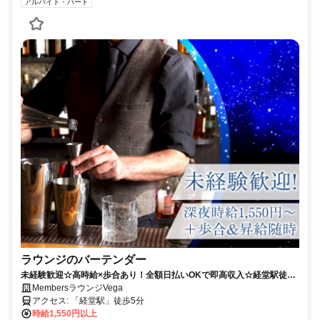
アルバイト・パート
ラウンジのバーテンダー
未経験歓迎☆高時給×歩合あり！全額日払いOKで即高収入☆経堂駅徒歩
3分☆体験入店も受付中！
MembersラウンジVega
アクセス: 「経堂駅」徒歩5分
時給1,550円以上