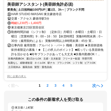
美容師アシスタント(美容師免許必須)
要美免│土日祝時給100円UP│週1日、3h～│ブランク不問
HAIR STUDIO IWASAKI 東京豪徳寺店
交通・アクセス 豪徳寺駅3分
時給1,230円～1,400円
東京都東京23区世田谷区
勤務時間詳細 《シフト制》 ［定休日］月曜日・水曜日・土曜日・日
曜日 ［営業時間］9：00～16：50 【休憩時間】 実働6時間未満：0～
30分（雇用契約による） 実働6時間以上8時間未満：45分 実...
仕事内容 雇用形態：アルバイト・パート 職種：美容師 ★美容師資格
保持者限定の募集！★ 【この求人のポイント】 ■眠っている美容師免
許を活かせる ■何年ブランクがあっても大丈夫 ■扶養内勤務OK！...
扶養内勤務OK
週1日からOK
主婦・主夫歓迎
フリーター歓迎
学歴不問
転勤なし
経験者歓迎
ネイルOK
駅ナカ
ブランクOK
シフト制
ピアスOK
土日祝休み
服装自由
髪型・髪色自由
同じ企業の求人
前へ
次へ
1
2
3
4
5
この条件の新着求人を受け取る
東京都 / 上町駅