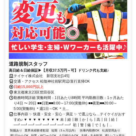
道路規制スタッフ
高日給＆日給保証▶【月収37.5万円～可】ドリンク代も支給♪
テイケイ株式会社 新宿支社[145]
交通・アクセス 松陰神社前駅周辺/直行直帰OK
日給15,000円以上
東京都東京23区世田谷区
勤務時間詳細 実働時間：1日あたり8時間 平均勤務日数：1ヶ月あた
り4日 〜 20日 ■■日勤■■8:00～17:00(実働8h) ■■夜勤■■20:00～
5:00(実働8h) ＊週1日～OK ＊土...
仕事内容 ✨ 快適・安全・安心・満足 ✨ で選ぶなら…テイケイがおす
すめ♪ ▼ ▼ ▼ ▼ ▼ ▼ ▼ ▼ 未┃経┃験┃か┃ら┃高┃日┃給┃
━┛━┛━┛━┛━┛━┛━┛━┛ 初┃警┃備┃で┃も┃...
制服あり
業界未経験者歓迎
短期（3ヵ月以内）
扶養内勤務OK
社員登用あり
週1日からOK
副業・WワークOK
土日祝のみOK
主婦・主夫歓迎
週1シフト提出