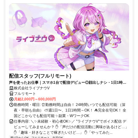
配信スタッフ(フルリモート)
声を使ったお仕事｜スマホ1台で配信デビュー◎顔出しナシ・1日1時間
～OK♪
株式会社ライブナウV
フルリモート
月給2,000円～600,000円
勤務時間・曜日: ⏰勤務時間は自由！ 24時間いつでも配信可能 （深
夜・早朝も自由） ⛅週1日〜、1日1時間～OK！ ⛺完全在宅OK！ 全
国どこからでも配信可能 ✨副業・WワークOK
仕事内容: ＼✨未経験・初心者OK✨／ "ライブナウV"でボイス配信 デ
ビューしてみませんか？ ✋「声だけの配信活動に興味があるけど…」
✋「趣味・好きなことで稼ぎたいけど…」 ✋「やってみた...
週1日からOK
フルリモート
在宅OK