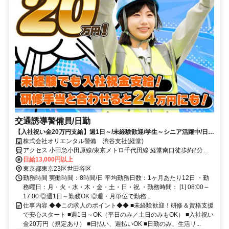
交通誘導警備員/日勤
【入社祝い金20万円支給】週1日～/未経験歓迎/学生～シニア活躍中/日払
い・週払いOK/履歴書不要！
株式会社オリエンタル警備 渋谷支社(経堂)
アクセス 小田急小田原線/東京メトロ千代田線 経堂南口徒歩約2分、
東急世田谷線 宮の坂下高井戸方面口徒歩約11分、小田急小田原線/東
日給13,000円以上
京メトロ千代田線 千歳船橋北口徒歩約16分 (面接地/渋谷支社)東京都
東京都東京23区世田谷区
渋谷区渋谷3-13-11 TKビル3F
勤務時間 実働時間：8時間/日 平均勤務日数：1ヶ月あたり12日 ・勤
務曜日：月・火・水・木・金・土・日・祝 ・勤務時間： [1] 08:00～
17:00 ◎週1日～勤務OK ◎週・月単位で勤務...
仕事内容 ◆◆この求人のポイント◆◆ ■未経験歓迎！研修＆資格支援
で安心スタート ■週1日～OK（平日のみ／土日のみもOK） ■入社祝い
金20万円（規定あり） ■日払い、週払いOK ■日勤のみ、生活リ...