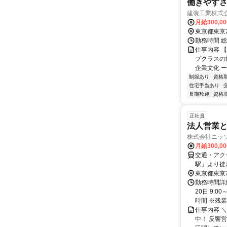
働きやすさ
建装工業株式
月給300,0
東京都東京
勤務時間 総
仕事内容 
プクラスの
企業文化 ー
制服あり
資格
住宅手当あり
長期歓迎
資格
正社員
法人営業と
株式会社ニッ
月給300,0
交通・アク
駅」より徒
東京都東京
勤務時間詳
20日 9:
時間 ※残業は
仕事内容 
中！ 反響