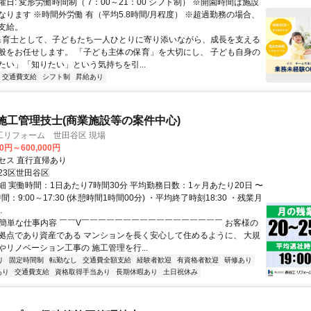
日: 変形労働時間制（ 7：00～21：00 シフト制） ※開園時間は施設
なります ※時間外労働 有（平均5.8時間/月程度） ※超過勤務の場合、
支給。
 保育士として、子どもたち一人ひとりに寄り添いながら、成長を支える
般をお任せします。 「子ども主体の保育」を大切にし、 子ども自身の
たい」「知りたい」という気持ちを引...
交通費支給
シフト制
昇給あり
施工管理技士(商業施設等の案件中心)
工リフォーム 世田谷区 現場
00円～600,000円
セス 直行直帰あり
23区世田谷区
細 実働時間：1日あたり7時間30分 平均勤務日数：1ヶ月あたり20日 〜
間：9:00～17:30 (休憩時間1時間00分) ・平均終了時刻18:30 ・残業月
.
✅簡単な仕事内容 ￣￣V￣￣￣￣￣￣￣￣￣￣￣￣￣￣￣￣￣ お客様の
拠点であり資産である マンションを長く安心して住めるように、 大規
やリノベーション工事の 施工管理を行...
り
固定時間制
転勤なし
交通費全額支給
経験者歓迎
有資格者歓迎
研修あり
あり
交通費支給
資格取得手当あり
長期休暇あり
土日祝休み