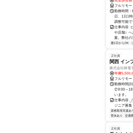
完全歩合制
フルリモー
勤務時間・曜
日、1日1
調整可能です
仕事内容:
や店舗）へ
案。弊社の
週1日からOK
正社員
関西 イン
株式会社林電
年俸5,500,
フルリモー
勤務時間詳細
⏰9:00～
います。
仕事内容 _/_
ジニア募集
資格取得支援あ
育休あり
交通
正社員