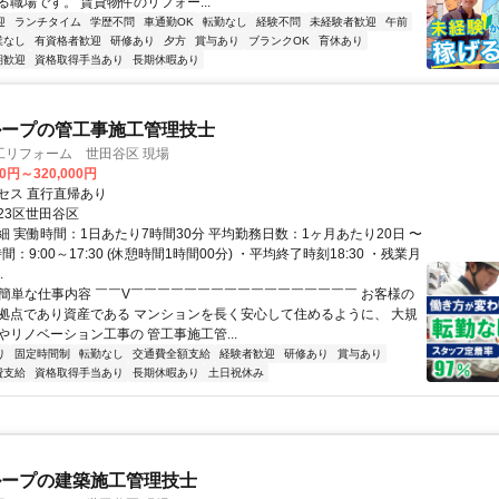
職場です。 賃貸物件のリフォー...
迎
ランチタイム
学歴不問
車通勤OK
転勤なし
経験不問
未経験者歓迎
午前
業なし
有資格者歓迎
研修あり
夕方
賞与あり
ブランクOK
育休あり
期歓迎
資格取得手当あり
長期休暇あり
ループの管工事施工管理技士
工リフォーム 世田谷区 現場
00円～320,000円
セス 直行直帰あり
23区世田谷区
細 実働時間：1日あたり7時間30分 平均勤務日数：1ヶ月あたり20日 〜
間：9:00～17:30 (休憩時間1時間00分) ・平均終了時刻18:30 ・残業月
.
✅簡単な仕事内容 ￣￣V￣￣￣￣￣￣￣￣￣￣￣￣￣￣￣￣￣ お客様の
拠点であり資産である マンションを長く安心して住めるように、 大規
やリノベーション工事の 管工事施工管...
り
固定時間制
転勤なし
交通費全額支給
経験者歓迎
研修あり
賞与あり
費支給
資格取得手当あり
長期休暇あり
土日祝休み
ループの建築施工管理技士