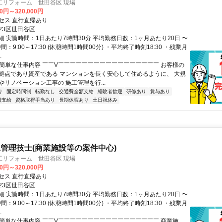
工リフォーム 世田谷区 現場
00円～320,000円
セス 直行直帰あり
23区世田谷区
細 実働時間：1日あたり7時間30分 平均勤務日数：1ヶ月あたり20日 〜
間：9:00～17:30 (休憩時間1時間00分) ・平均終了時刻18:30 ・残業月
.
✅簡単な仕事内容 ￣￣V￣￣￣￣￣￣￣￣￣￣￣￣￣￣￣￣￣ お客様の
拠点であり資産である マンションを長く安心して住めるように、 大規
やリノベーション工事の 施工管理を行...
り
固定時間制
転勤なし
交通費全額支給
経験者歓迎
研修あり
賞与あり
費支給
資格取得手当あり
長期休暇あり
土日祝休み
管理技士(商業施設等の案件中心)
工リフォーム 世田谷区 現場
00円～320,000円
セス 直行直帰あり
23区世田谷区
細 実働時間：1日あたり7時間30分 平均勤務日数：1ヶ月あたり20日 〜
間：9:00～17:30 (休憩時間1時間00分) ・平均終了時刻18:30 ・残業月
.
✅簡単な仕事内容 ￣￣V￣￣￣￣￣￣￣￣￣￣￣￣￣￣￣￣￣ 商業施