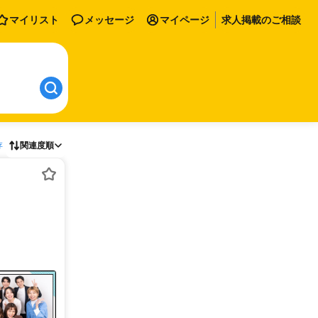
マイリスト
メッセージ
マイページ
求人掲載のご相談
存
関連度順