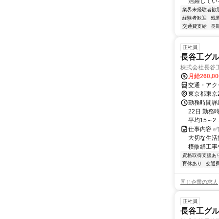
活躍している
業界未経験者歓
経験者歓迎
残
交通費支給
長
正社員
長谷工グ
株式会社長谷
月給260,0
交通・アク
東京都東京
勤務時間詳
22日 勤務時
平均15～2..
仕事内容 
大切な生活
模修繕工事
資格取得支援あ
育休あり
交通
同じ企業の求人
正社員
長谷工グ