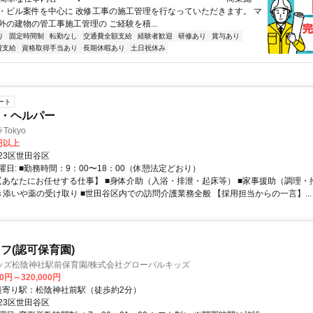
・ビル案件を中心に 改修工事の施工管理を行なっていただきます。 マ
外の建物の管工事施工管理の ご経験を積...
り
固定時間制
転勤なし
交通費全額支給
経験者歓迎
研修あり
賞与あり
費支給
資格取得手当あり
長期休暇あり
土日祝休み
ート
員・ヘルパー
okyo
0円以上
23区世田谷区
日: ■勤務時間：9：00〜18：00（休憩法定どおり）
 【あなたにお任せする仕事】 ■身体介助（入浴・排泄・起床等） ■家事援助（調理
き添いや薬の受け取り ■世田谷区内での訪問介護業務全般 【採用担当からの一言】...
フ(認可保育園)
ッズ松陰神社駅前保育園/株式会社グローバルキッズ
00円～320,000円
クセス: 最寄り駅：松陰神社前駅（徒歩約2分）
23区世田谷区