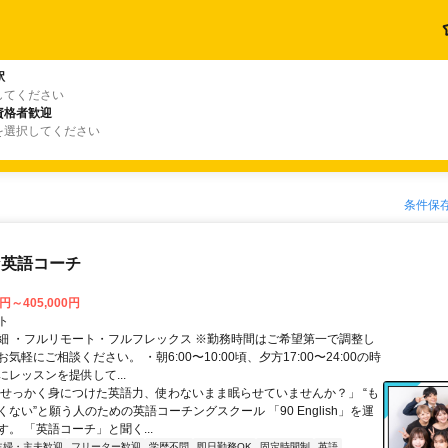
駅
してください
資格者歓迎
を選択してください
条件保
な英語コーチ
0円～405,000円
ト
細 ・フルリモート・フルフレックス ※勤務時間はご希望第一で調整し
気軽にご相談ください。 ・朝6:00〜10:00頃、夕方17:00〜24:00の時
レッスンを提供して...
「せっかく身につけた英語力、使わないまま眠らせていませんか？」 “も
ない”と願う人のための英語コーチングスクール 「90 English」を運
。 「英語コーチ」と聞く...
主婦・主夫歓迎
フリーター歓迎
学歴不問
即日勤務OK
固定時間制
英語