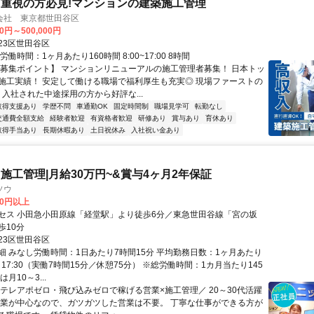
重視の方必見!マンションの建築施工管理
会社 東京都世田谷区
00円～500,000円
23区世田谷区
労働時間：1ヶ月あたり160時間 8:00~17:00 8時間
【募集ポイント】 マンションリニューアルの施工管理者募集！ 日本トッ
施工実績！ 安定して働ける職場で福利厚生も充実◎ 現場ファーストの
 入社された中途採用の方から好評な...
取得支援あり
学歴不問
車通勤OK
固定時間制
職場見学可
転勤なし
交通費全額支給
経験者歓迎
有資格者歓迎
研修あり
賞与あり
育休あり
取得手当あり
長期休暇あり
土日祝休み
入社祝い金あり
施工管理|月給30万円~&賞与4ヶ⽉2年保証
ソウ
00円以上
セス 小田急小田原線「経堂駅」より徒歩6分／東急世田谷線「宮の坂
歩10分
23区世田谷区
細 みなし労働時間：1日あたり7時間15分 平均勤務日数：1ヶ月あたり
00～17:30（実働7時間15分／休憩75分） ※総労働時間：1カ月当たり145
月10～3...
＼テレアポゼロ・飛び込みゼロで稼げる営業×施工管理／ 20～30代活躍
営業が中心なので、ガツガツした営業は不要。 丁寧な仕事ができる方が