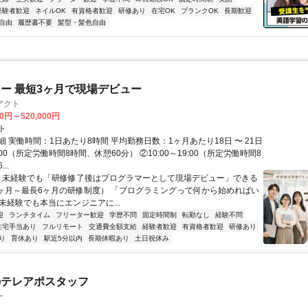
経験者歓迎
ネイルOK
有資格者歓迎
研修あり
在宅OK
ブランクOK
長期歓迎
自由
履歴書不要
髪型・髪色自由
ー 最短3ヶ月で現場デビュー
アクト
00円～520,000円
ト
 実働時間：1日あたり8時間 平均勤務日数：1ヶ月あたり18日 〜 21日
18:00（所定労働時間8時間、休憩60分） ②10:00～19:00（所定労働時間8
..
＼ 未経験でも「研修修了後はプログラマーとして現場デビュー」できる
1ヶ月～最長6ヶ月の研修制度） 「プログラミングって何から始めればい
T未経験でも本当にエンジニアに...
迎
ランチタイム
フリーター歓迎
学歴不問
固定時間制
転勤なし
経験不問
住宅手当あり
フルリモート
交通費全額支給
経験者歓迎
有資格者歓迎
研修あり
り
育休あり
駅近5分以内
長期休暇あり
土日祝休み
のテレアポスタッフ
ー