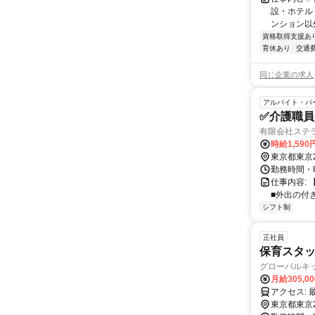
設・ホテル
ンション以
資格取得支援あ
育休あり
交通
同じ企業の求人
アルバイト・パ
✅️介護職
有限会社ステラT
時給1,59
東京都東京
勤務時間・曜
仕事内容:
■外出の付
シフト制
正社員
保育スタッ
グローバルキ
月給305,0
ア
東京都東京