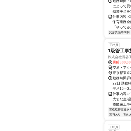
勤務時間・曜
によって異
残業手当を
仕事内容:
保育業務全
「やってみ
変形労働時間制
正社員
1級管工事
株式会社長谷
月給300,0
交通・アク
東京都東京
勤務時間詳
22日 勤務時
平均15～2..
仕事内容 
大切な生活
模修繕工事
資格取得支援あ
賞与あり
育休
正社員