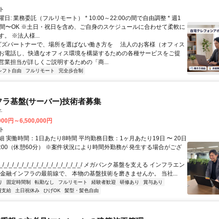
ト
日: 業務委託（フルリモート） * 10:00～22:00の間で自由調整 * 週1
時間〜OK ※土日・祝日を含め、ご自身のスケジュールに合わせて柔軟に
。 ※法人様...
 ビズパートナーで、場所を選ばない働き方を 法人のお客様（オフィス
お電話し、快適なオフィス環境を構築するための各種サービスをご提
営業担当が詳しくご説明するための「商...
シフト自由
フルリモート
完全歩合制
フラ基盤(サーバー)技術者募集
子
000円～6,500,000円
ト
 実働時間：1日あたり8時間 平均勤務日数：1ヶ月あたり19日 〜 20日
18:00（休憩60分） ※案件状況により時間外勤務が 発生する場合がござ
/_/_/_/_/_/_/_/_/_/_/_/_/_/_/_/_/ メガバンク基盤を支える インフラエン
 金融インフラの最前線で、 本物の基盤技術を磨きませんか。 当社...
り
固定時間制
転勤なし
フルリモート
経験者歓迎
研修あり
賞与あり
費支給
土日祝休み
ひげOK
髪型・髪色自由