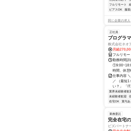
フルリモート
ピアスOK
服装
同じ企業の求人
正社員
プログラマ
株式会社ネオ
月給270,0
フルリモー
勤務時間詳細
①9:00~
時間、休憩6.
仕事内容 
／ （最短
い？」 「I
業界未経験者歓
未経験者歓迎
在宅OK
賞与あ
業務委託
完全在宅
ビズパートナ