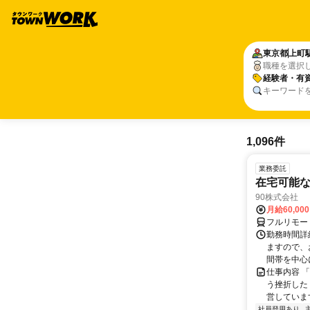
東京都
上町
職種を選択
経験者・有
キーワード
1,096件
業務委託
在宅可能
90株式会社
月給60,00
フルリモー
勤務時間詳
ますので、お
間帯を中心に
仕事内容 
う挫折したく
営しています
社員登用あり