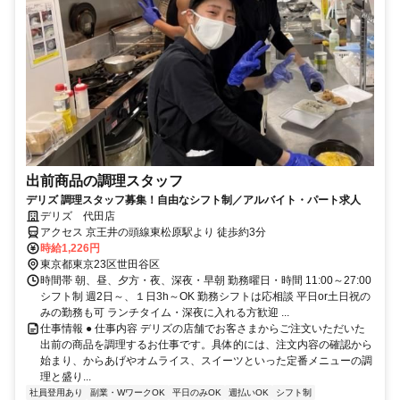
出前商品の調理スタッフ
デリズ 調理スタッフ募集！自由なシフト制／アルバイト・パート求人
デリズ 代田店
アクセス 京王井の頭線東松原駅より 徒歩約3分
時給1,226円
東京都東京23区世田谷区
時間帯 朝、昼、夕方・夜、深夜・早朝 勤務曜日・時間 11:00～27:00
シフト制 週2日～、１日3h～OK 勤務シフトは応相談 平日or土日祝の
みの勤務も可 ランチタイム・深夜に入れる方歓迎 ...
仕事情報 ● 仕事内容 デリズの店舗でお客さまからご注文いただいた
出前の商品を調理するお仕事です。具体的には、注文内容の確認から
始まり、からあげやオムライス、スイーツといった定番メニューの調
理と盛り...
社員登用あり
副業・WワークOK
平日のみOK
週払いOK
シフト制