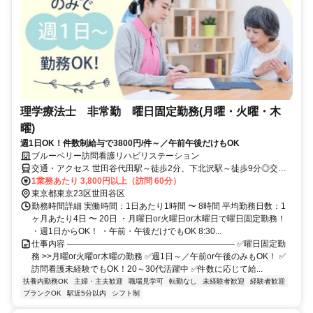
理学療法士 非常勤 曜日固定勤務(月曜・火曜・木
曜)
週1日OK！件数制給与で3800円/件～／午前午後だけもOK
ブルーベリー訪問看護リハビリステーション
交通・アクセス 世田谷代田駅～徒歩2分、下北沢駅～徒歩9分◎交通
費支給（全額）
1業務あたり 3,800円以上（訪問 60分）
東京都東京23区世田谷区
勤務時間詳細 実働時間：1日あたり1時間 〜 8時間 平均勤務日数：1
ヶ月あたり4日 〜 20日 ・月曜日or火曜日or木曜日で曜日固定勤務！
・週1日からOK！ ・午前・午後だけでもOK 8:30...
仕事内容 ―――――――――――――――――――― ✅曜日固定勤
務 >>月曜or火曜or木曜の勤務 ✅週1日～／午前or午後のみもOK！ ✅
訪問看護未経験でもOK！20～30代活躍中 ✅件数に応じて給...
扶養内勤務OK
主婦・主夫歓迎
職場見学可
転勤なし
未経験者歓迎
経験者歓迎
ブランクOK
駅近5分以内
シフト制