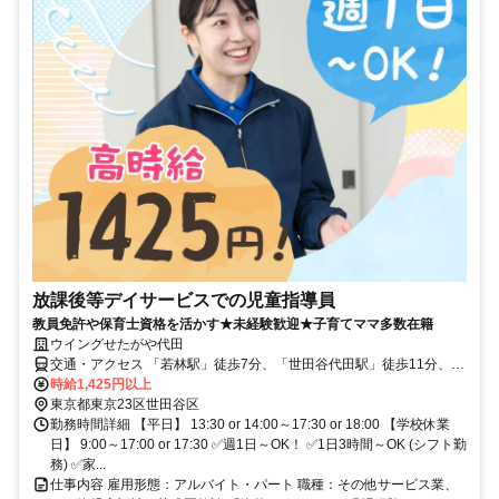
放課後等デイサービスでの児童指導員
教員免許や保育士資格を活かす★未経験歓迎★子育てママ多数在籍
ウイングせたがや代田
交通・アクセス 「若林駅」徒歩7分、「世田谷代田駅」徒歩11分、
「梅が丘駅」徒歩13分
時給1,425円以上
東京都東京23区世田谷区
勤務時間詳細 【平日】 13:30 or 14:00～17:30 or 18:00 【学校休業
日】 9:00～17:00 or 17:30 ✅週1日～OK！ ✅1日3時間～OK (シフト勤
務) ✅家...
仕事内容 雇用形態：アルバイト・パート 職種：その他サービス業、