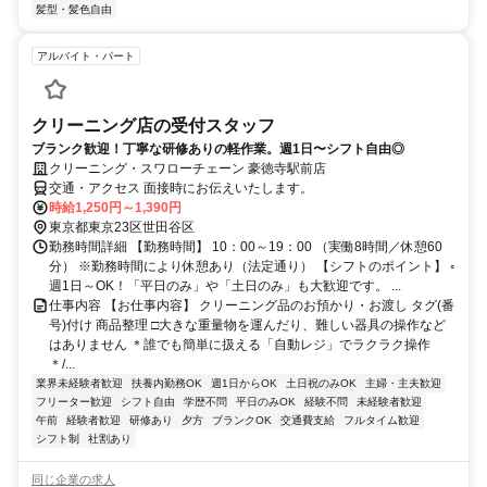
髪型・髪色自由
アルバイト・パート
クリーニング店の受付スタッフ
ブランク歓迎！丁寧な研修ありの軽作業。週1日〜シフト自由◎
クリーニング・スワローチェーン 豪徳寺駅前店
交通・アクセス 面接時にお伝えいたします。
時給1,250円～1,390円
東京都東京23区世田谷区
勤務時間詳細 【勤務時間】 10：00～19：00 （実働8時間／休憩60
分） ※勤務時間により休憩あり（法定通り） 【シフトのポイント】 ◦
週1日～OK！「平日のみ」や「土日のみ」も大歓迎です。 ...
仕事内容 【お仕事内容】 クリーニング品のお預かり・お渡し タグ(番
号)付け 商品整理 □大きな重量物を運んだり、難しい器具の操作など
はありません ＊誰でも簡単に扱える「自動レジ」でラクラク操作
＊/...
業界未経験者歓迎
扶養内勤務OK
週1日からOK
土日祝のみOK
主婦・主夫歓迎
フリーター歓迎
シフト自由
学歴不問
平日のみOK
経験不問
未経験者歓迎
午前
経験者歓迎
研修あり
夕方
ブランクOK
交通費支給
フルタイム歓迎
シフト制
社割あり
同じ企業の求人