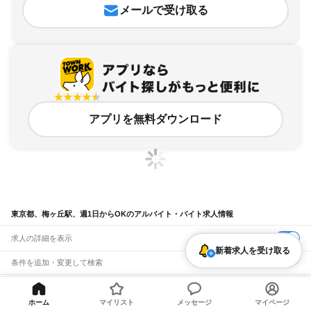
メールで受け取る
アプリを無料ダウンロード
東京都、梅ヶ丘駅、週1日からOKのアルバイト・バイト求人情報
求人の詳細を表示
新着求人を受け取る
条件を追加・変更して検索
市区町村を追加・変更
関連キーワード
ホーム
マイリスト
メッセージ
マイページ
完全在宅ワーク 全国
シール貼り 在宅
現在地周辺
ガチャガチャ
犬カフェ
東京都
駅を追加・変更