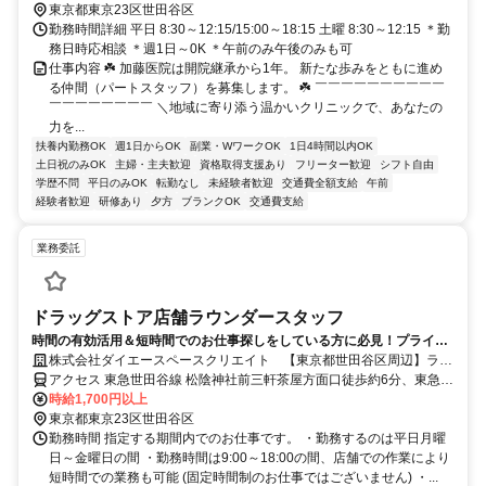
東京都東京23区世田谷区
勤務時間詳細 平日 8:30～12:15/15:00～18:15 土曜 8:30～12:15 ＊勤
務日時応相談 ＊週1日～0K ＊午前のみ午後のみも可
仕事内容 ☘️ 加藤医院は開院継承から1年。 新たな歩みをともに進め
る仲間（パートスタッフ）を募集します。 ☘️ ￣￣￣￣￣￣￣￣￣￣
￣￣￣￣￣￣￣￣ ＼地域に寄り添う温かいクリニックで、あなたの
力を...
扶養内勤務OK
週1日からOK
副業・WワークOK
1日4時間以内OK
土日祝のみOK
主婦・主夫歓迎
資格取得支援あり
フリーター歓迎
シフト自由
学歴不問
平日のみOK
転勤なし
未経験者歓迎
交通費全額支給
午前
経験者歓迎
研修あり
夕方
ブランクOK
交通費支給
業務委託
ドラッグストア店舗ラウンダースタッフ
時間の有効活用＆短時間でのお仕事探しをしている方に必見！プライベ
ート重視のお仕事！
株式会社ダイエースペースクリエイト 【東京都世田谷区周辺】ラウ
ンダー業務
アクセス 東急世田谷線 松陰神社前三軒茶屋方面口徒歩約6分、東急世
田谷線 世田谷下高井戸方面口徒歩約6分、東急世田谷線 若林（東京
時給1,700円以上
都）三軒茶屋方面口徒歩約8分 別途勤務店舗ごとにご案内
東京都東京23区世田谷区
勤務時間 指定する期間内でのお仕事です。 ・勤務するのは平日月曜
日～金曜日の間 ・勤務時間は9:00～18:00の間、店舗での作業により
短時間での業務も可能 (固定時間制のお仕事ではございません) ・...