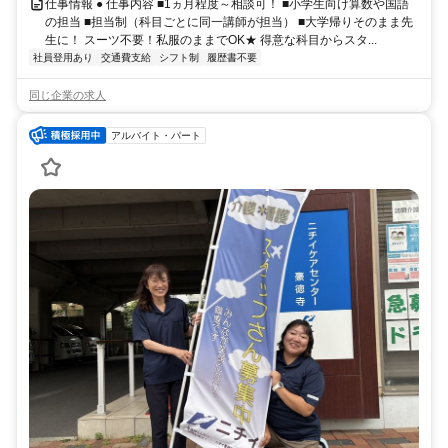
仕事情報 ● 仕事内容 ■1ヵ月程度～相談可！ ■小学生向け算数や国語
の担当 ■担当制（科目ごとに同一講師が担当） ■大学帰りそのまま先
生に！ スーツ不要！私服のままでOK★ 得意な科目からスタ...
社員登用あり
交通費支給
シフト制
履歴書不要
同じ企業の求人
アルバイト・パート