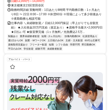
谷線「若林駅」より徒歩約10分
日給12,000円～14,000円
東京都東京23区世田谷区
勤務時間詳細 実働時間：1日あたり8時間 平均勤務日数：1ヶ月あた
り8日 〜 22日 8:00～17:00 ※休憩60分 ※現場によって多少前後あり
※夜勤勤務も相談可能
仕事内容 ＼未経験歓迎／ 日給12,000円保証（早上がりでも全額支
給） ★入社祝金20万円支給（規定あり） ★資格手当最大+2,000円/日
★日払い可 ★個室寮完備（1ヶ月無料／光熱費込2.5万...
制服あり
業界未経験者歓迎
短期（3ヵ月以内）
扶養内勤務OK
社員登用あり
週1日からOK
副業・WワークOK
土日祝のみOK
主婦・主夫歓迎
60代も応募可
資格取得支援あり
フリーター歓迎
短期
シフト自由
学歴不問
即日勤務OK
平日のみOK
学生歓迎
経験不問
未経験者歓迎
アルバイト・パート