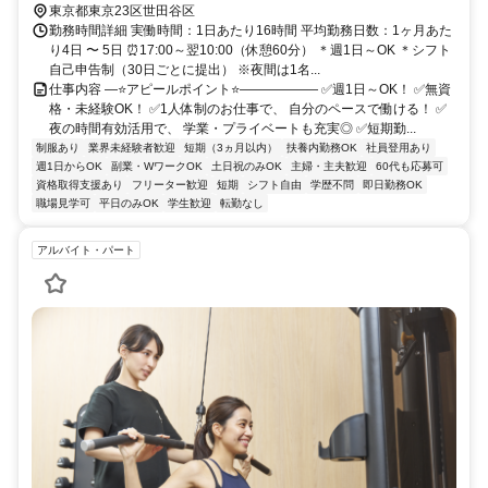
東京都東京23区世田谷区
勤務時間詳細 実働時間：1日あたり16時間 平均勤務日数：1ヶ月あた
り4日 〜 5日 ⏰17:00～翌10:00（休憩60分） ＊週1日～OK ＊シフト
自己申告制（30日ごとに提出） ※夜間は1名...
仕事内容 ―⭐アピールポイント⭐―――――― ✅週1日～OK！ ✅無資
格・未経験OK！ ✅1人体制のお仕事で、 自分のペースで働ける！ ✅
夜の時間有効活用で、 学業・プライベートも充実◎ ✅短期勤...
制服あり
業界未経験者歓迎
短期（3ヵ月以内）
扶養内勤務OK
社員登用あり
週1日からOK
副業・WワークOK
土日祝のみOK
主婦・主夫歓迎
60代も応募可
資格取得支援あり
フリーター歓迎
短期
シフト自由
学歴不問
即日勤務OK
職場見学可
平日のみOK
学生歓迎
転勤なし
アルバイト・パート