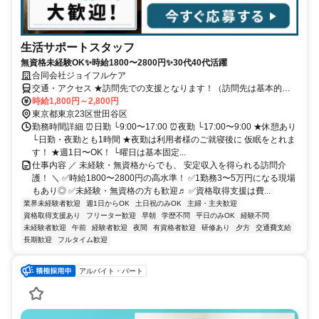
生活サポートスタッフ
無資格未経験OK✨時給1800〜2800円✨30代40代活躍
合同会社ジョイフルケア
交通・アクセス ★訪問先での支援となります！（訪問先は基本的に
固定）
時給1,800円～2,800円
東京都東京23区世田谷区
勤務時間詳細 ⏰日勤 └9:00〜17:00 ⏰夜勤 └17:00〜9:00 ★休憩あり
└日勤・夜勤とも1時間 ★夜勤は利用者様のご就寝後に 仮眠をとれま
す！ ★週1日〜OK！ └曜日は基本固定...
仕事内容 ／ 未経験・無資格からでも、 安定収入を得られる訪問介
護！ ＼ ✅時給1800〜2800円の高水準！ ✅1勤務3〜5万円になる現場
もあり◎ ✅未経験・無資格の方も歓迎♬ ✅資格取得支援は費...
業界未経験者歓迎
週1日からOK
土日祝のみOK
主婦・主夫歓迎
資格取得支援あり
フリーター歓迎
早朝
学歴不問
平日のみOK
経験不問
未経験者歓迎
午前
経験者歓迎
夜間
有資格者歓迎
研修あり
夕方
交通費支給
長期歓迎
フルタイム歓迎
アルバイト・パート