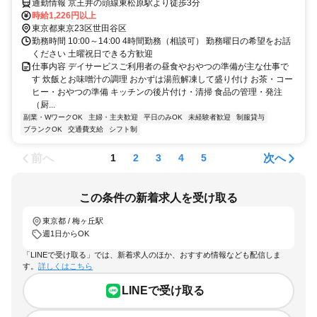
通勤情報 京王井の頭線東松原駅より徒歩3分
時給1,226円以上
東京都東京23区世田谷区
勤務時間 10:00～14:00 4時間勤務（相談可） 勤務曜日の希望をお話
ください 土曜祝日できる方歓迎
仕事内容 デイサービスご利用者の昼食やおやつの準備が主な仕事で
す 炊飯とお味噌汁の調理 おかずは湯煎解凍して盛り付け お茶・コー
ヒー・おやつの準備 キッチンの後片付け・清掃 食品の管理・発注
（厨...
副業・WワークOK
主婦・主夫歓迎
平日のみOK
未経験者歓迎
制服貸与
ブランクOK
交通費支給
シフト制
前へ
次へ
1
2
3
4
5
この条件の新着求人を受け取る
東京都 / 梅ヶ丘駅
週1日からOK
「LINEで受け取る」では、新着求人のほか、おすすめ情報なども配信しま
す。
詳しくはこちら
LINEで受け取る