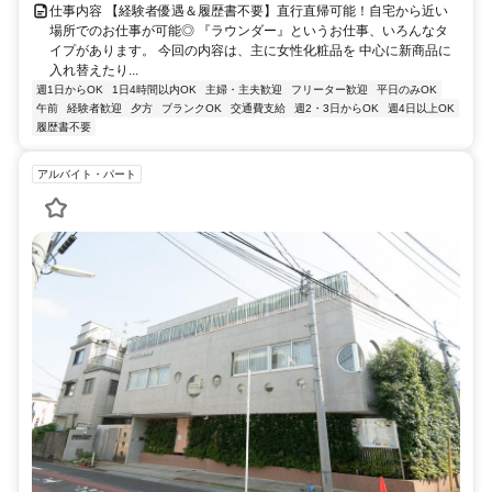
仕事内容 【経験者優遇＆履歴書不要】直行直帰可能！自宅から近い
場所でのお仕事が可能◎ 『ラウンダー』というお仕事、いろんなタ
イプがあります。 今回の内容は、主に女性化粧品を 中心に新商品に
入れ替えたり...
週1日からOK
1日4時間以内OK
主婦・主夫歓迎
フリーター歓迎
平日のみOK
午前
経験者歓迎
夕方
ブランクOK
交通費支給
週2・3日からOK
週4日以上OK
履歴書不要
アルバイト・パート