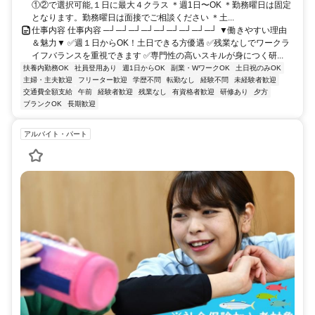
①②で選択可能,１日に最大４クラス ＊週1日〜OK ＊勤務曜日は固定
となります。勤務曜日は面接でご相談ください ＊土...
仕事内容 仕事内容 ─┘─┘─┘─┘─┘─┘─┘─┘─┘ ▼働きやすい理由
＆魅力▼ ✅週１日からOK！土日できる方優遇 ✅残業なしでワークラ
イフバランスを重視できます ✅専門性の高いスキルが身につく研...
扶養内勤務OK
社員登用あり
週1日からOK
副業・WワークOK
土日祝のみOK
主婦・主夫歓迎
フリーター歓迎
学歴不問
転勤なし
経験不問
未経験者歓迎
交通費全額支給
午前
経験者歓迎
残業なし
有資格者歓迎
研修あり
夕方
ブランクOK
長期歓迎
アルバイト・パート