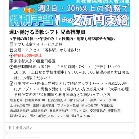
週1~働ける柔軟シフト 児童指導員
＜平日の週1日～×午後のみ！＞扶養内・副業も可◎駅チカ施設♪
アプリ児童デイサービス若林
交通・アクセス 「若林駅」から徒歩1分
時給1,500円以上
東京都東京23区世田谷区
勤務時間詳細 ＜週1日～、1日短時間～OK！＞ （平日）13：00～
18：30 （土日祝＆学校休暇中）9：00～18：00 希望の働き方はお気
軽にご相談ください！
仕事内容 -+-+物価上昇対策として時給アップ！+-+- ＞＞時給1500円
にアップ！＜＜ 資格を活かして稼ぎたい方は必見です！ ”大学で心理
学科卒業の方” ”保育関連や教育関連などに関わっていた方...
制服あり
扶養内勤務OK
社員登用あり
週1日からOK
副業・WワークOK
土日祝のみOK
主婦・主夫歓迎
フリーター歓迎
平日のみOK
学生歓迎
未経験者歓迎
経験者歓迎
有資格者歓迎
ブランクOK
交通費支給
長期歓迎
駅近5分以内
週2・3日からOK
シフト制
週4日以上OK
同じ企業の求人