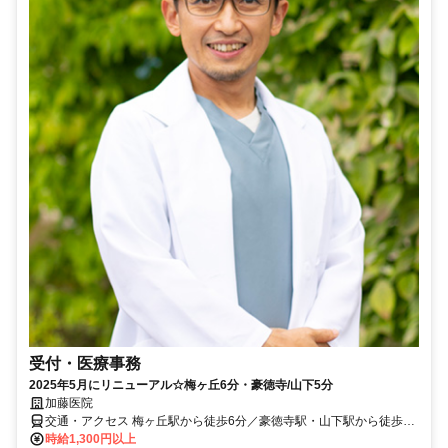
受付・医療事務
2025年5月にリニューアル☆梅ヶ丘6分・豪徳寺/山下5分
加藤医院
交通・アクセス 梅ヶ丘駅から徒歩6分／豪徳寺駅・山下駅から徒歩5
分
時給1,300円以上