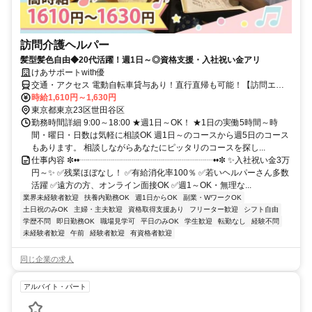
訪問介護ヘルパー
髪型髪色自由◆20代活躍！週1日～◎資格支援・入社祝い金アリ
けあサポートwith優
交通・アクセス 電動自転車貸与あり！直行直帰も可能！【訪問エリ
ア】世田谷区、杉並区、調布市、 狛江市、川崎市登戸周辺地域にな
時給1,610円～1,630円
ります。【本社（株式会社Ｗｉｔｈｙｏｕ）】豪徳寺駅、梅ヶ丘駅か
東京都東京23区世田谷区
ら徒歩5分
勤務時間詳細 9:00～18:00 ★週1日～OK！ ★1日の実働5時間～時
間・曜日・日数は気軽に相談OK 週1日～のコースから週5日のコース
もあります。 相談しながらあなたにピッタリのコースを探し...
仕事内容 ✼••┈┈┈┈┈┈┈┈┈┈┈┈┈┈┈┈••✼ ✨入社祝い金3万
円～✨ ✅残業ほぼなし！ ✅有給消化率100％ ✅若いヘルパーさん多数
活躍 ✅遠方の方、オンライン面接OK ✅週1～OK・無理な...
業界未経験者歓迎
扶養内勤務OK
週1日からOK
副業・WワークOK
土日祝のみOK
主婦・主夫歓迎
資格取得支援あり
フリーター歓迎
シフト自由
学歴不問
即日勤務OK
職場見学可
平日のみOK
学生歓迎
転勤なし
経験不問
未経験者歓迎
午前
経験者歓迎
有資格者歓迎
同じ企業の求人
アルバイト・パート