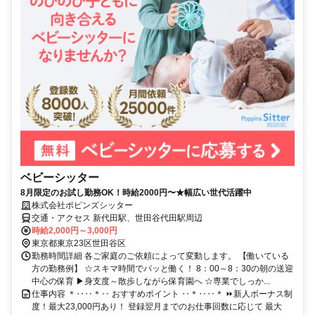
ベビーシッター
8月限定のお試し勤務OK！時給2000円〜★幅広い世代活躍中
株式会社ポピンズシッター
交通・アクセス 新代田駅、世田谷代田駅周辺
時給2,000円～3,000円
東京都東京23区世田谷区
勤務時間詳細 各ご家庭のご依頼によって変動します。 【働いている
方の勤務例】 ☆スキマ時間でパッと働く！ 8：00～8：30の朝の送迎
中心の保育 ▶身支度～散歩しながら保育園へ ☆専業でしっか...
仕事内容 ＊‥‥＊‥ おすすめポイント ‥＊‥‥＊ ⏩新人ボーナス制
度！最大23,000円あり！ 登録翌月までのお仕事回数に応じて 最大