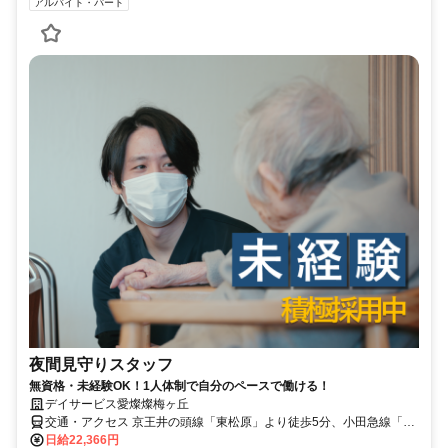
アルバイト・パート
夜間見守りスタッフ
無資格・未経験OK！1人体制で自分のペースで働ける！
デイサービス愛燦燦梅ヶ丘
交通・アクセス 京王井の頭線「東松原」より徒歩5分、小田急線「梅
ヶ丘」北口より徒歩6分
日給22,366円