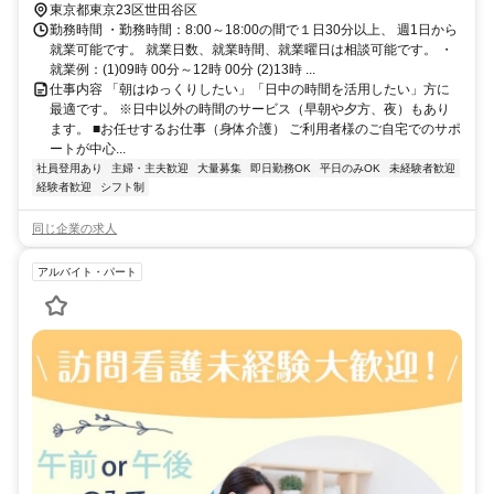
東京都東京23区世田谷区
勤務時間 ・勤務時間：8:00～18:00の間で１日30分以上、 週1日から
就業可能です。 就業日数、就業時間、就業曜日は相談可能です。 ・
就業例：(1)09時 00分～12時 00分 (2)13時 ...
仕事内容 「朝はゆっくりしたい」「日中の時間を活用したい」方に
最適です。 ※日中以外の時間のサービス（早朝や夕方、夜）もあり
ます。 ■お任せするお仕事（身体介護） ご利用者様のご自宅でのサポ
ートが中心...
社員登用あり
主婦・主夫歓迎
大量募集
即日勤務OK
平日のみOK
未経験者歓迎
経験者歓迎
シフト制
同じ企業の求人
アルバイト・パート