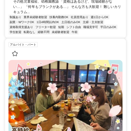
その他児童福祉、幼稚園教諭 「資格はあるけど、現場経験がな
い…」 「何年もブランクがある…」 そんな方も大歓迎！ 難しいカリ
キュラム...
制服あり
業界未経験者歓迎
扶養内勤務OK
社員登用あり
週1日からOK
副業・WワークOK
1日4時間以内OK
土日祝のみOK
主婦・主夫歓迎
資格取得支援あり
フリーター歓迎
短期
シフト自由
職場見学可
平日のみOK
学生歓迎
転勤なし
経験不問
未経験者歓迎
午前
アルバイト・パート