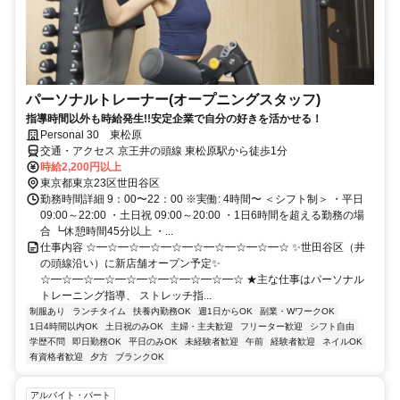
パーソナルトレーナー(オープニングスタッフ)
指導時間以外も時給発生!!安定企業で自分の好きを活かせる！
Personal 30 東松原
交通・アクセス 京王井の頭線 東松原駅から徒歩1分
時給2,200円以上
東京都東京23区世田谷区
勤務時間詳細 9：00〜22：00 ※実働: 4時間〜 ＜シフト制＞ ・平日
09:00～22:00 ・土日祝 09:00～20:00 ・1日6時間を超える勤務の場
合 ┗休憩時間45分以上 ・...
仕事内容 ☆━☆━☆━☆━☆━☆━☆━☆━☆━☆ ✨世田谷区（井
の頭線沿い）に新店舗オープン予定✨
☆━☆━☆━☆━☆━☆━☆━☆━☆━☆ ★主な仕事はパーソナル
トレーニング指導、 ストレッチ指...
制服あり
ランチタイム
扶養内勤務OK
週1日からOK
副業・WワークOK
1日4時間以内OK
土日祝のみOK
主婦・主夫歓迎
フリーター歓迎
シフト自由
学歴不問
即日勤務OK
平日のみOK
未経験者歓迎
午前
経験者歓迎
ネイルOK
有資格者歓迎
夕方
ブランクOK
アルバイト・パート