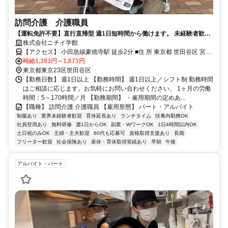
訪問介護 介護職員
【運転免許不要】直行直帰型 週1日短時間から働けます。 未経験者歓
迎 東京都居住支援特別手当対象
株式会社ニチイ学館
【アクセス】 小田急線豪徳寺駅 徒歩2分 ■住 所 東京都 世田谷区 宮坂
時給1,393円～1,673円
2-27-26 ■アクセス 小田急線豪徳寺駅 徒歩2分
東京都東京23区世田谷区
【勤務日数】 週1日以上 【勤務時間】 週1日以上／シフト制 勤務時間
はご相談に応じます。お気軽にお問い合わせください。 1ヶ月の労働
時間：5～170時間／月 【勤務期間】 ・雇用期間の定めあ...
【職種】 訪問介護 介護職員 【雇用形態】 パート・アルバイト
制服あり
業界未経験者歓迎
育休延長あり
ランチタイム
扶養内勤務OK
社員登用あり
無料研修
週1日からOK
副業・WワークOK
1日4時間以内OK
土日祝のみOK
主婦・主夫歓迎
60代も応募可
資格取得支援あり
長期
フリーター歓迎
社会保険あり
産休・育休取得実績あり
早朝
午後
アルバイト・パート