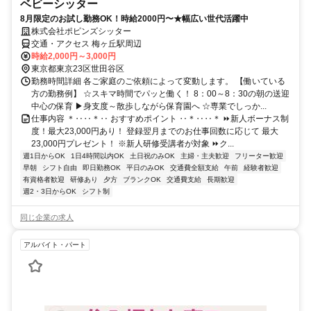
ベビーシッター
8月限定のお試し勤務OK！時給2000円〜★幅広い世代活躍中
株式会社ポピンズシッター
交通・アクセス 梅ヶ丘駅周辺
時給2,000円～3,000円
東京都東京23区世田谷区
勤務時間詳細 各ご家庭のご依頼によって変動します。 【働いている
方の勤務例】 ☆スキマ時間でパッと働く！ 8：00～8：30の朝の送迎
中心の保育 ▶身支度～散歩しながら保育園へ ☆専業でしっか...
仕事内容 ＊‥‥＊‥ おすすめポイント ‥＊‥‥＊ ⏩新人ボーナス制
度！最大23,000円あり！ 登録翌月までのお仕事回数に応じて 最大
23,000円プレゼント！ ※新人研修受講者が対象 ⏩ク...
週1日からOK
1日4時間以内OK
土日祝のみOK
主婦・主夫歓迎
フリーター歓迎
早朝
シフト自由
即日勤務OK
平日のみOK
交通費全額支給
午前
経験者歓迎
有資格者歓迎
研修あり
夕方
ブランクOK
交通費支給
長期歓迎
週2・3日からOK
シフト制
同じ企業の求人
アルバイト・パート