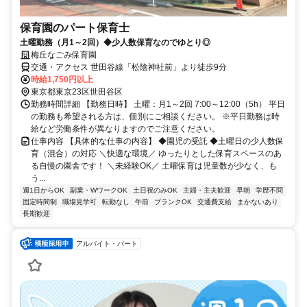
保育園のパート保育士
土曜勤務（月1～2回）◆少人数保育なのでゆとり◎
梅丘なごみ保育園
交通・アクセス 世田谷線「松陰神社前」より徒歩9分
時給1,750円以上
東京都東京23区世田谷区
勤務時間詳細 【勤務日時】 土曜：月1～2回 7:00～12:00（5h） 平日
の勤務も希望される方は、個別にご相談ください。 ※平日勤務は時
給など労働条件が異なりますのでご注意ください。
仕事内容 【具体的な仕事の内容】 ◆園児の受託 ◆土曜日の少人数保
育（混合）の対応 ＼快適な環境／ ゆったりとした保育スペースのあ
る自慢の園舎です！ ＼未経験OK／ 土曜保育は児童数が少なく、も
う...
週1日からOK
副業・WワークOK
土日祝のみOK
主婦・主夫歓迎
早朝
学歴不問
固定時間制
職場見学可
転勤なし
午前
ブランクOK
交通費支給
まかないあり
長期歓迎
アルバイト・パート