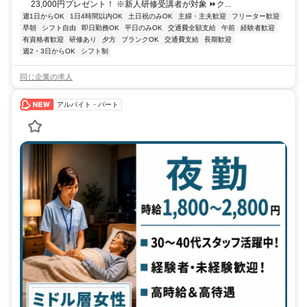
23,000円プレゼント！ ※新人研修受講者が対象 ⏩ク...
週1日からOK
1日4時間以内OK
土日祝のみOK
主婦・主夫歓迎
フリーター歓迎
早朝
シフト自由
即日勤務OK
平日のみOK
交通費全額支給
午前
経験者歓迎
有資格者歓迎
研修あり
夕方
ブランクOK
交通費支給
長期歓迎
週2・3日からOK
シフト制
同じ企業の求人
アルバイト・パート