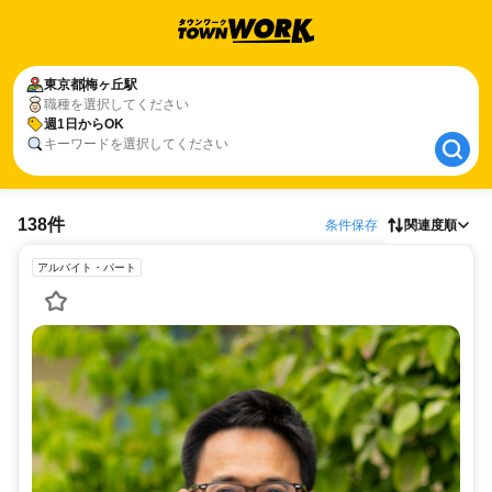
東京都
東京都
梅ヶ丘駅
梅ヶ丘駅
職種を選択してください
週1日からOK
週1日からOK
キーワードを選択してください
138件
条件保存
関連度順
アルバイト・パート