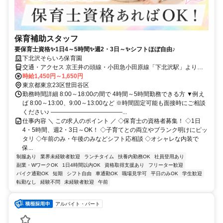
保育補助スタッフ
要保育士資格✨1日4～5時間✨週2・3日～✨シフトほぼ自由♪
下北沢そらいろ保育園
交通・アクセス 京王井の頭線・小田急小田原線「下北沢駅」より徒
歩5分
時給1,450円～1,650円
東京都東京23区世田谷区
勤務時間詳細 8:00～18:00の間で 4時間～5時間勤務できる方 ▼例え
ば 8:00～13:00、9:00～13:00など ※時間固定可能も面接時にご相談
ください♪ ――――――――――――...
仕事内容 ＼ この求人のポイント ／ ◇保育士の資格者募集！ ◇1日
4・5時間、週2・3日～OK！ ◇子育てとの両立やブランク明けにピッ
タリ ◇午前のみ・午後のみなどシフト応相談 ◇オシャレな内装で
保...
制服あり
業界未経験者歓迎
ランチタイム
扶養内勤務OK
社員登用あり
副業・WワークOK
1日4時間以内OK
資格取得支援あり
フリーター歓迎
バイク通勤OK
短期
シフト自由
車通勤OK
職場見学可
平日のみOK
学生歓迎
転勤なし
経験不問
未経験者歓迎
午前
アルバイト・パート