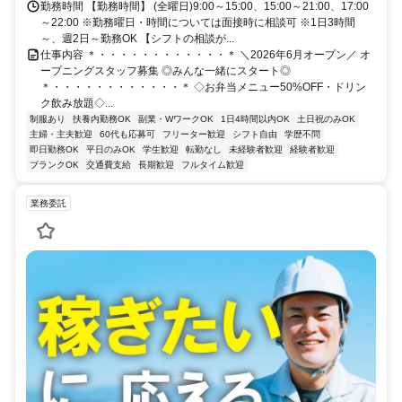
勤務時間 【勤務時間】 (全曜日)9:00～15:00、15:00～21:00、17:00
～22:00 ※勤務曜日・時間については面接時に相談可 ※1日3時間
～、週2日～勤務OK 【シフトの相談が...
仕事内容 ＊・・・・・・・・・・・・＊ ＼2026年6月オープン／ オ
ープニングスタッフ募集 ◎みんな一緒にスタート◎
＊・・・・・・・・・・・・＊ ◇お弁当メニュー50%OFF・ドリン
ク飲み放題◇...
制服あり
扶養内勤務OK
副業・WワークOK
1日4時間以内OK
土日祝のみOK
主婦・主夫歓迎
60代も応募可
フリーター歓迎
シフト自由
学歴不問
即日勤務OK
平日のみOK
学生歓迎
転勤なし
未経験者歓迎
経験者歓迎
ブランクOK
交通費支給
長期歓迎
フルタイム歓迎
業務委託