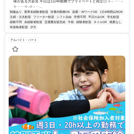
味がある方必見 平日は1日4h勤務でプライベートと両立◎ ⊹ ࣪˖ ┈┈ ˖
࣪⊹ ┈┈⊹ ࣪˖⊹ ࣪˖ ┈...
制服あり
業界未経験者歓迎
扶養内勤務OK
副業・WワークOK
1日4時間以内OK
主婦・主夫歓迎
フリーター歓迎
シフト自由
学歴不問
平日のみOK
学生歓迎
経験不問
未経験者歓迎
交通費全額支給
午前
経験者歓迎
ネイルOK
残業なし
有資格者歓迎
夕方
アルバイト・パート