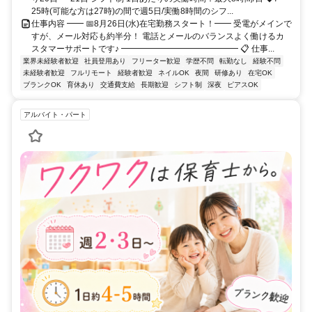
25時(可能な方は27時)の間で週5日/実働8時間のシフ...
仕事内容 ━━ 📅8月26日(水)在宅勤務スタート！━━ 受電がメインで
すが、メール対応も約半分！ 電話とメールのバランスよく働けるカ
スタマーサポートです♪ ━━━━━━━━━━━━━━ 📋 仕事...
業界未経験者歓迎
社員登用あり
フリーター歓迎
学歴不問
転勤なし
経験不問
未経験者歓迎
フルリモート
経験者歓迎
ネイルOK
夜間
研修あり
在宅OK
ブランクOK
育休あり
交通費支給
長期歓迎
シフト制
深夜
ピアスOK
アルバイト・パート