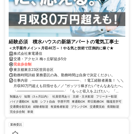
経験必須 積⽔ハウスの新築アパートの電気工事士
＜大手案件メイン＞月収40万～！やる気と技術で圧倒的に稼ぐ★
株式会社東電通信
交通・アクセス 梅ヶ丘駅徒歩5分
完全歩合制
東京都東京23区世田谷区
勤務時間詳細 業務委託の為、勤務時間は自身で決定ください。
仕事内容 ╭━━━━━━━━━━━━━╮ ！電工経験者募集！ ＼＼
月収80万円超えも目指せる／／ "ガッツリ稼ぎたい"そんなあなたへ。
╰━━━━━━━━━━━━━╯ 「もっと収入を上げたい」 「...
制服あり
短期（3ヵ月以内）
社員登用あり
主婦・主夫歓迎
フリーター歓迎
バイク通勤OK
短期
シフト自由
学歴不問
車通勤OK
即日勤務OK
職場見学可
交通費全額支給
経験者歓迎
有資格者歓迎
ブランクOK
交通費支給
長期歓迎
完全歩合制
単発
業務委託