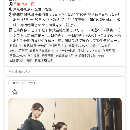
日給15,471円
東京都東京23区世田谷区
勤務時間詳細 実働時間：1日あたり11時間30分 平均勤務日数：1ヶ月
あたり8日 〜 20日 シフト制 8:45～21:15(実働11.5h) 休憩の他に、仮
眠・待機時間と 休める時間を多く設けて...
仕事内容 ～ヒトトヒト株式会社で働くメリット～ ■週2日～勤務OK◎
シフトは自由自在 ■「土日のみ」「平日のみ」もOK！ ■こまめな休憩
あり◎身体的負担少なめ ■手厚い研修制度で安心して警備デビュー ...
制服あり
業界未経験者歓迎
社員登用あり
土日祝のみOK
主婦・主夫歓迎
60代も応募可
資格取得支援あり
フリーター歓迎
早朝
シフト自由
学歴不問
平日のみOK
学生歓迎
経験不問
未経験者歓迎
交通費全額支給
午前
経験者歓迎
夜間
有資格者歓迎
同じ企業の求人
アルバイト・パート