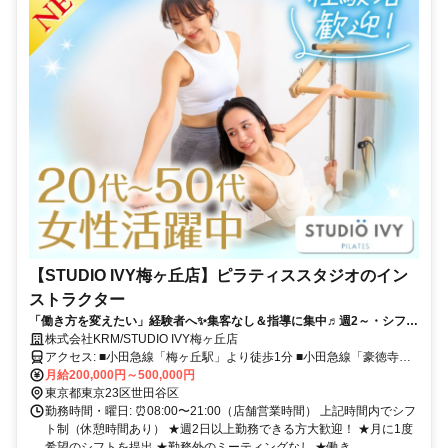
【STUDIO IVY梅ヶ丘店】ピラティススタジオのイン
ストラクター
「働き方を変えたい」経験者へ✨集客なし＆指導に集中♬週2～・シフト
自由！月50万円以上も可能◎
株式会社KRM/STUDIO IVY梅ヶ丘店
アクセス: ■小田急線「梅ヶ丘駅」より徒歩1分 ■小田急線「豪徳寺
駅」より徒歩9分 ■京王井の頭線「東松原駅」より徒歩12分
月給200,000円～500,000円
୨୧･･･････････････････････････････････୨୧ 小田急線沿線で通いやす
東京都東京23区世田谷区
い♪ 豪徳寺・経堂・下北沢・成城学園前・新宿 から通勤可能！
勤務時間・曜日: ⏰08:00〜21:00（店舗営業時間） 上記時間内でシフ
ト制（休憩時間あり） ★週2日以上勤務できる方大歓迎！ ★月に1度
希望のシフトを提出 ★勤務外のミーティングなし ★働き...