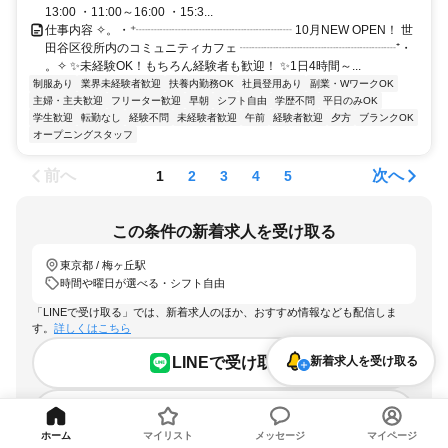
13:00 ・11:00～16:00 ・15:3...
仕事内容 ✧。・⁺┈┈┈┈┈┈┈┈┈┈┈┈┈ 10月NEW OPEN！ 世
田谷区役所内のコミュニティカフェ ┈┈┈┈┈┈┈┈┈┈┈┈┈⁺・
。✧ ✨未経験OK！もちろん経験者も歓迎！ ✨1日4時間～...
制服あり
業界未経験者歓迎
扶養内勤務OK
社員登用あり
副業・WワークOK
主婦・主夫歓迎
フリーター歓迎
早朝
シフト自由
学歴不問
平日のみOK
学生歓迎
転勤なし
経験不問
未経験者歓迎
午前
経験者歓迎
夕方
ブランクOK
オープニングスタッフ
前へ
次へ
1
2
3
4
5
この条件の新着求人を受け取る
東京都 / 梅ヶ丘駅
時間や曜日が選べる・シフト自由
「LINEで受け取る」では、新着求人のほか、おすすめ情報なども配信しま
す。
詳しくはこちら
新着求人を受け取る
LINEで受け取る
メールで受け取る
ホーム
マイリスト
メッセージ
マイページ