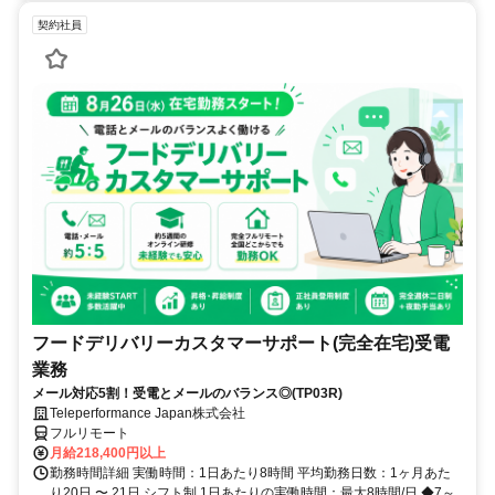
契約社員
フードデリバリーカスタマーサポート(完全在宅)受電
業務
メール対応5割！受電とメールのバランス◎(TP03R)
Teleperformance Japan株式会社
フルリモート
月給218,400円以上
勤務時間詳細 実働時間：1日あたり8時間 平均勤務日数：1ヶ月あた
り20日 〜 21日 シフト制 1日あたりの実働時間：最大8時間/日 ◆7～