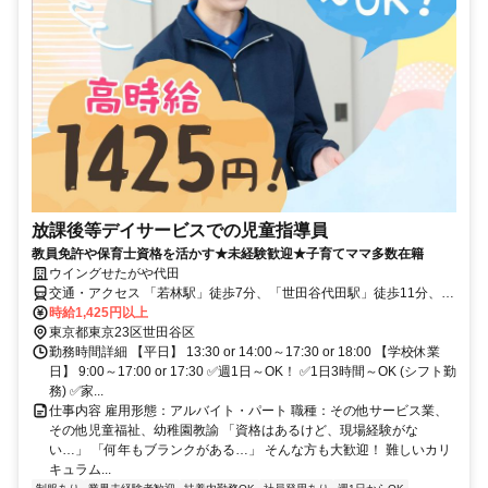
放課後等デイサービスでの児童指導員
教員免許や保育士資格を活かす★未経験歓迎★子育てママ多数在籍
ウイングせたがや代田
交通・アクセス 「若林駅」徒歩7分、「世田谷代田駅」徒歩11分、
「梅が丘駅」徒歩13分
時給1,425円以上
東京都東京23区世田谷区
勤務時間詳細 【平日】 13:30 or 14:00～17:30 or 18:00 【学校休業
日】 9:00～17:00 or 17:30 ✅週1日～OK！ ✅1日3時間～OK (シフト勤
務) ✅家...
仕事内容 雇用形態：アルバイト・パート 職種：その他サービス業、
その他児童福祉、幼稚園教諭 「資格はあるけど、現場経験がな
い…」 「何年もブランクがある…」 そんな方も大歓迎！ 難しいカリ
キュラム...