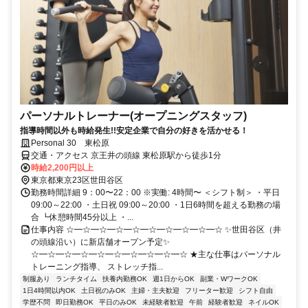
パーソナルトレーナー(オープニングスタッフ)
指導時間以外も時給発生!!安定企業で自分の好きを活かせる！
Personal 30 東松原
交通・アクセス 京王井の頭線 東松原駅から徒歩1分
時給2,200円以上
東京都東京23区世田谷区
勤務時間詳細 9：00〜22：00 ※実働: 4時間〜 ＜シフト制＞ ・平日
09:00～22:00 ・土日祝 09:00～20:00 ・1日6時間を超える勤務の場
合 ┗休憩時間45分以上 ・...
仕事内容 ☆━☆━☆━☆━☆━☆━☆━☆━☆━☆ ✨世田谷区（井
の頭線沿い）に新店舗オープン予定✨
☆━☆━☆━☆━☆━☆━☆━☆━☆━☆ ★主な仕事はパーソナル
トレーニング指導、 ストレッチ指...
制服あり
ランチタイム
扶養内勤務OK
週1日からOK
副業・WワークOK
1日4時間以内OK
土日祝のみOK
主婦・主夫歓迎
フリーター歓迎
シフト自由
学歴不問
即日勤務OK
平日のみOK
未経験者歓迎
午前
経験者歓迎
ネイルOK