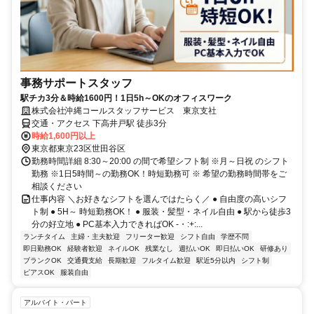
事務サポートスタッフ
駅チカ3分＆時給1600円！1日5h～OKのオフィスワーク
株式会社沖縄コールスタッフサービス 東京支社
交通・アクセス 下高井戸駅 徒歩3分
時給1,600円以上
東京都東京23区世田谷区
勤務時間詳細 8:30～20:00 の間で希望シフト制 ※月～日祝 のシフト
勤務 ※1日5時間～の勤務OK！時短勤務可 ※ 希望の勤務時間帯をご
相談ください
仕事内容 ＼お好きなシフトを選んではたらく／ ● 自由度の高いシフ
ト制 ● 5H～ 時短勤務OK！ ● 服装・髪型・ネイル自由 ● 駅から徒歩3
分の好立地 ● PC基本入力できればOK -・:+:...
ランチタイム
主婦・主夫歓迎
フリーター歓迎
シフト自由
学歴不問
即日勤務OK
経験者歓迎
ネイルOK
残業なし
週払いOK
即日払いOK
研修あり
ブランクOK
交通費支給
長期歓迎
フルタイム歓迎
駅近5分以内
シフト制
ピアスOK
服装自由
アルバイト・パート