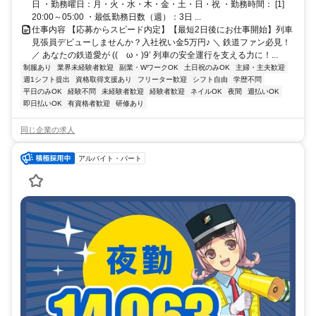
日 ・勤務曜日：月・火・水・木・金・土・日・祝 ・勤務時間： [1]
20:00～05:00 ・最低勤務日数（週）：3日 ...
仕事内容 【応募からスピード内定】【最短2日後にお仕事開始】列車
見張員デビューしませんか？入社祝い金5万円♪ ＼ 鉄道ファン必見！
／ あなたの鉄道愛が ((ゝω・)9’ 列車の安全運行を支える力に！...
制服あり
業界未経験者歓迎
副業・WワークOK
土日祝のみOK
主婦・主夫歓迎
週1シフト提出
資格取得支援あり
フリーター歓迎
シフト自由
学歴不問
平日のみOK
経験不問
未経験者歓迎
経験者歓迎
ネイルOK
夜間
週払いOK
即日払いOK
有資格者歓迎
研修あり
同じ企業の求人
アルバイト・パート