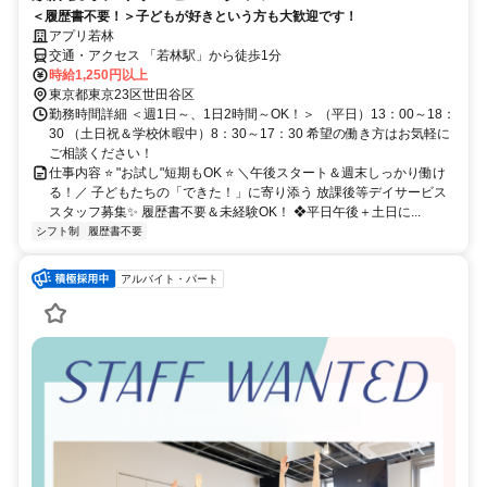
＜履歴書不要！＞子どもが好きという方も大歓迎です！
アプリ若林
交通・アクセス 「若林駅」から徒歩1分
時給1,250円以上
東京都東京23区世田谷区
勤務時間詳細 ＜週1日～、1日2時間～OK！＞ （平日）13：00～18：
30 （土日祝＆学校休暇中）8：30～17：30 希望の働き方はお気軽に
ご相談ください！
仕事内容 ⭐ "お試し"短期もOK ⭐ ＼午後スタート＆週末しっかり働け
る！／ 子どもたちの「できた！」に寄り添う 放課後等デイサービス
スタッフ募集✨ 履歴書不要＆未経験OK！ ❖平日午後＋土日に...
シフト制
履歴書不要
アルバイト・パート