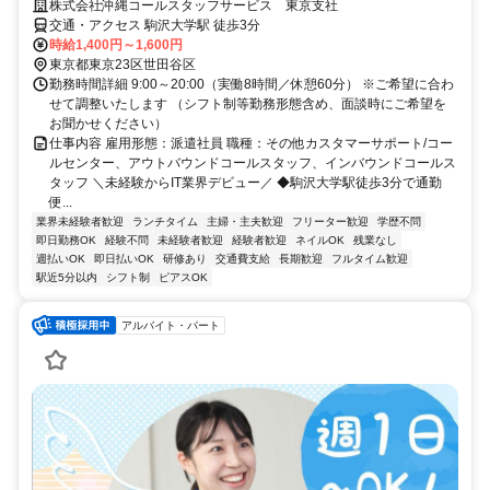
株式会社沖縄コールスタッフサービス 東京支社
交通・アクセス 駒沢大学駅 徒歩3分
時給1,400円～1,600円
東京都東京23区世田谷区
勤務時間詳細 9:00～20:00（実働8時間／休憩60分） ※ご希望に合わ
せて調整いたします （シフト制等勤務形態含め、面談時にご希望を
お聞かせください）
仕事内容 雇用形態：派遣社員 職種：その他カスタマーサポート/コー
ルセンター、アウトバウンドコールスタッフ、インバウンドコールス
タッフ ＼未経験からIT業界デビュー／ ◆駒沢大学駅徒歩3分で通勤
便...
業界未経験者歓迎
ランチタイム
主婦・主夫歓迎
フリーター歓迎
学歴不問
即日勤務OK
経験不問
未経験者歓迎
経験者歓迎
ネイルOK
残業なし
週払いOK
即日払いOK
研修あり
交通費支給
長期歓迎
フルタイム歓迎
駅近5分以内
シフト制
ピアスOK
アルバイト・パート