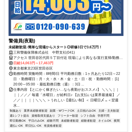
警備員(夜勤)
未経験歓迎♪簡単な現場からスタート◎研修3日で3.6万円！
三和警備保障株式会社 中野支社(041)
アクセス 世田谷区代田５丁目付近 現場により異なる/直行直帰/勤務地
相談可 ■電話面接■来社不要■即日勤務
日給14,063円～17,463円
東京都東京23区世田谷区
勤務時間 実働時間：8時間/日 平均勤務日数：1ヶ月あたり12日～22
日 ・勤務曜日：月・火・水・木・金・土・日・祝 ・勤務時間： [1]
20:00～05:00 ・最低勤務日数（週）：3日 ...
仕事内容 【とにかく稼ぎたい…なら夜勤がおススメ♪】 ＼＼＼｜｜
｜｜／／／ 毎週「水曜日」が給料日♪ 【お支払いは業界最速級】 ／
／／｜｜ ｜｜＼＼＼ ＞うれしい【週払い制】＜ 日曜日〆→＜翌週
水...
制服あり
業界未経験者歓迎
副業・WワークOK
土日祝のみOK
主婦・主夫歓迎
週1シフト提出
資格取得支援あり
フリーター歓迎
シフト自由
学歴不問
即日勤務OK
平日のみOK
経験不問
未経験者歓迎
経験者歓迎
ネイルOK
夜間
週払いOK
即日払いOK
有資格者歓迎