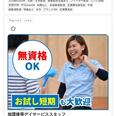
土日祝のみOK
主婦・主夫歓迎
資格取得支援あり
フリーター歓迎
シフト自由
学歴不問
平日のみOK
転勤なし
未経験者歓迎
交通費全額支給
午前
経験者歓迎
研修あり
夕方
ブランクOK
交通費支給
アルバイト・パート
放課後等デイサービススタッフ