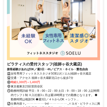
ピラティスの受付スタッフ(祖師ヶ谷大蔵店)
接客経験があればOK／週3日・4h／ビアス・ネイル・髪色自由
女性専用フィットネススタジオSOELU(ソエル)祖師ヶ谷大蔵店
交通・アクセス 祖師ヶ谷大蔵駅北口から徒歩7分
時給1,300円～1,400円
東京都東京23区世田谷区
勤務時間詳細 平日：9：00～22：00 土日：9：00～18：00 上記時間
内でシフト制 ※入社後3ヶ月は週18時間までの勤務となります。 ◆
勤務時間は相談OK ◆週3日／４ｈからOK ＜シフト...
仕事内容 ୨ ₊ ┈ ┈ ┈ ┈ ┈ ⪩⪨ ┈ ┈ ┈ ┈ ┈ ₊ ୧ ヨガ・ピラティスに興