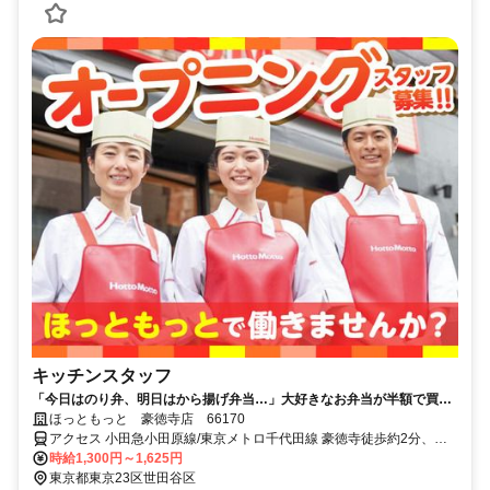
キッチンスタッフ
「今日はのり弁、明日はから揚げ弁当…」大好きなお弁当が半額で買え
るから、今日も働くのが楽しみだ。
ほっともっと 豪徳寺店 66170
アクセス 小田急小田原線/東京メトロ千代田線 豪徳寺徒歩約2分、東
急世田谷線 宮の坂三軒茶屋方面口徒歩約7分、小田急小田原線/東京メ
時給1,300円～1,625円
トロ千代田線 梅ヶ丘北口徒歩約9分
東京都東京23区世田谷区