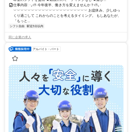
仕事内容: ･｡⛅ 今年後半、働き方を変えませんか？⛅｡･
︶︶︶︶︶︶︶︶︶︶︶︶︶︶︶︶︶︶︶︶︶ お盆休み、少しゆっ
くり過ごして これからのことを考えるタイミング。 もしあなたが、
「もっと...
シフト自由
駅近5分以内
同じ企業の求人
アルバイト・パート