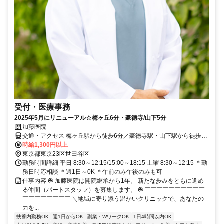
受付・医療事務
2025年5月にリニューアル☆梅ヶ丘6分・豪徳寺/山下5分
加藤医院
交通・アクセス 梅ヶ丘駅から徒歩6分／豪徳寺駅・山下駅から徒歩5
分
時給1,300円以上
東京都東京23区世田谷区
勤務時間詳細 平日 8:30～12:15/15:00～18:15 土曜 8:30～12:15 ＊勤
務日時応相談 ＊週1日～0K ＊午前のみ午後のみも可
仕事内容 ☘️ 加藤医院は開院継承から1年。 新たな歩みをともに進め
る仲間（パートスタッフ）を募集します。 ☘️ ￣￣￣￣￣￣￣￣￣￣
￣￣￣￣￣￣￣￣ ＼地域に寄り添う温かいクリニックで、あなたの
力を...
扶養内勤務OK
週1日からOK
副業・WワークOK
1日4時間以内OK