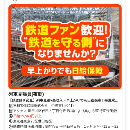
列車見張員(夜勤)
【鉄道好き必見】列車見張×高収入＞早上がりでも日給保障！毎週水曜
が給料日！日払いもOK！
三和警備保障株式会社 中野支社(041)
アクセス 世田谷区代田５丁目付近 現場により異なる/直行直帰/勤務地
相談可 ■電話面接■来社不要■即日勤務
日給15,563円以上
東京都東京23区世田谷区
勤務時間 実働時間：8時間/日 平均勤務日数：1ヶ月あたり12日～22