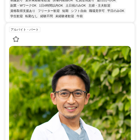
制服あり
業界未経験者歓迎
扶養内勤務OK
社員登用あり
週1日からOK
副業・WワークOK
1日4時間以内OK
土日祝のみOK
主婦・主夫歓迎
資格取得支援あり
フリーター歓迎
短期
シフト自由
職場見学可
平日のみOK
学生歓迎
転勤なし
経験不問
未経験者歓迎
午前
アルバイト・パート