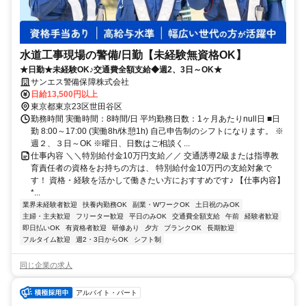
水道工事現場の警備/日勤【未経験無資格OK】
★日勤★未経験OK♪交通費全額支給◆週2、3日～OK★
サンエス警備保障株式会社
日給13,500円以上
東京都東京23区世田谷区
勤務時間 実働時間：8時間/日 平均勤務日数：1ヶ月あたりnull日 ■日
勤 8:00～17:00 (実働8h/休憩1h) 自己申告制のシフトになります。 ※
週２、３日～OK ※曜日、日数はご相談く...
仕事内容 ＼＼特別給付金10万円支給／／ 交通誘導2級または指導教
育責任者の資格をお持ちの方は、 特別給付金10万円の支給対象で
す！ 資格・経験を活かして働きたい方におすすめです♪ 【仕事内容】
*...
業界未経験者歓迎
扶養内勤務OK
副業・WワークOK
土日祝のみOK
主婦・主夫歓迎
フリーター歓迎
平日のみOK
交通費全額支給
午前
経験者歓迎
即日払いOK
有資格者歓迎
研修あり
夕方
ブランクOK
長期歓迎
フルタイム歓迎
週2・3日からOK
シフト制
同じ企業の求人
アルバイト・パート