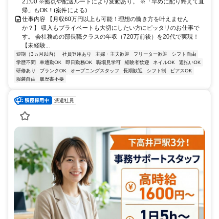
21:00 ※拠点や配送ルートにより変動あり。 ※「早めに配り終えて直
帰」もOK！(案件による)
仕事内容 【月収60万円以上も可能！理想の働き方を叶えません
か？】 収入もプライベートも大切にしたい方にピッタリのお仕事で
す。 会社務めの部長職クラスの年収（720万前後）を20代で実現！
【未経験...
短期（3ヵ月以内）
社員登用あり
主婦・主夫歓迎
フリーター歓迎
シフト自由
学歴不問
車通勤OK
即日勤務OK
職場見学可
経験者歓迎
ネイルOK
週払いOK
研修あり
ブランクOK
オープニングスタッフ
長期歓迎
シフト制
ピアスOK
服装自由
履歴書不要
派遣社員