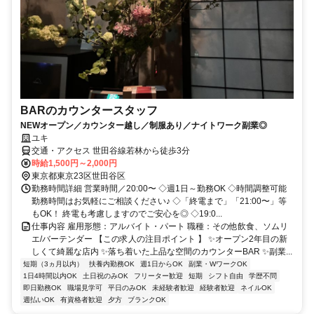
BARのカウンタースタッフ
NEWオープン／カウンター越し／制服あり／ナイトワーク副業◎
ユキ
交通・アクセス 世田谷線若林から徒歩3分
時給1,500円～2,000円
東京都東京23区世田谷区
勤務時間詳細 営業時間／20:00〜 ◇週1日～勤務OK ◇時間調整可能
勤務時間はお気軽にご相談ください♪ ◇「終電まで」「21:00〜」等
もOK！ 終電も考慮しますのでご安心を◎ ◇19:0...
仕事内容 雇用形態：アルバイト・パート 職種：その他飲食、ソムリ
エ/バーテンダー 【この求人の注目ポイント 】 ✨オープン2年目の新
しくて綺麗な店内 ✨落ち着いた上品な空間のカウンターBAR ✨副業...
短期（3ヵ月以内）
扶養内勤務OK
週1日からOK
副業・WワークOK
1日4時間以内OK
土日祝のみOK
フリーター歓迎
短期
シフト自由
学歴不問
即日勤務OK
職場見学可
平日のみOK
未経験者歓迎
経験者歓迎
ネイルOK
週払いOK
有資格者歓迎
夕方
ブランクOK