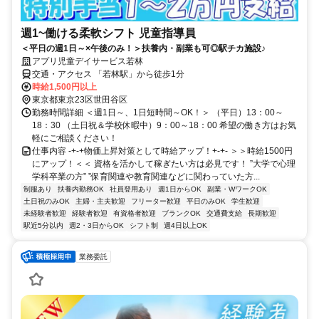
週1~働ける柔軟シフト 児童指導員
＜平日の週1日～×午後のみ！＞扶養内・副業も可◎駅チカ施設♪
アプリ児童デイサービス若林
交通・アクセス 「若林駅」から徒歩1分
時給1,500円以上
東京都東京23区世田谷区
勤務時間詳細 ＜週1日～、1日短時間～OK！＞ （平日）13：00～
18：30 （土日祝＆学校休暇中）9：00～18：00 希望の働き方はお気
軽にご相談ください！
仕事内容 -+-+物価上昇対策として時給アップ！+-+- ＞＞時給1500円
にアップ！＜＜ 資格を活かして稼ぎたい方は必見です！ ”大学で心理
学科卒業の方” ”保育関連や教育関連などに関わっていた方...
制服あり
扶養内勤務OK
社員登用あり
週1日からOK
副業・WワークOK
土日祝のみOK
主婦・主夫歓迎
フリーター歓迎
平日のみOK
学生歓迎
未経験者歓迎
経験者歓迎
有資格者歓迎
ブランクOK
交通費支給
長期歓迎
駅近5分以内
週2・3日からOK
シフト制
週4日以上OK
業務委託