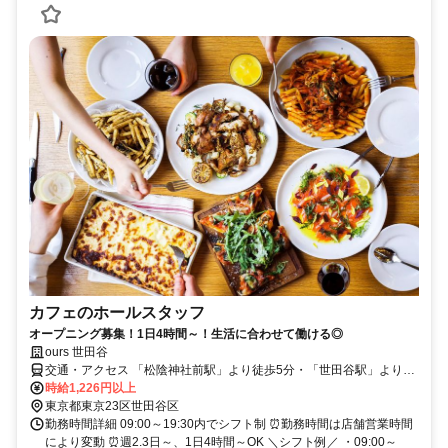
カフェのホールスタッフ
オープニング募集！1日4時間～！生活に合わせて働ける◎
ours 世田谷
交通・アクセス 「松陰神社前駅」より徒歩5分・「世田谷駅」より徒
歩5分
時給1,226円以上
東京都東京23区世田谷区
勤務時間詳細 09:00～19:30内でシフト制 ⏰勤務時間は店舗営業時間
により変動 ⏰週2.3日～、1日4時間～OK ＼シフト例／ ・09:00～