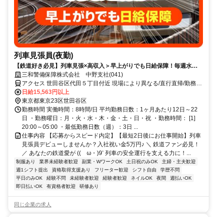
列車見張員(夜勤)
【鉄道好き必見】列車見張×高収入＞早上がりでも日給保障！毎週水曜
が給料日！日払いもOK！
三和警備保障株式会社 中野支社(041)
アクセス 世田谷区代田５丁目付近 現場により異なる/直行直帰/勤務地
相談可 ■電話面接■来社不要■即日勤務
日給15,563円以上
東京都東京23区世田谷区
勤務時間 実働時間：8時間/日 平均勤務日数：1ヶ月あたり12日～22
日 ・勤務曜日：月・火・水・木・金・土・日・祝 ・勤務時間： [1]
20:00～05:00 ・最低勤務日数（週）：3日 ...
仕事内容 【応募からスピード内定】【最短2日後にお仕事開始】列車
見張員デビューしませんか？入社祝い金5万円♪ ＼ 鉄道ファン必見！
／ あなたの鉄道愛が ((ゝω・)9’ 列車の安全運行を支える力に！...
制服あり
業界未経験者歓迎
副業・WワークOK
土日祝のみOK
主婦・主夫歓迎
週1シフト提出
資格取得支援あり
フリーター歓迎
シフト自由
学歴不問
平日のみOK
経験不問
未経験者歓迎
経験者歓迎
ネイルOK
夜間
週払いOK
即日払いOK
有資格者歓迎
研修あり
同じ企業の求人