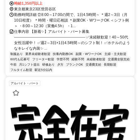
「新代田駅」から徒歩7分
時給1,350円以上
東京都東京23区世田谷区
勤務時間詳細 ⏰8:00～17:00の間で、1日4.5時間～ ＊週2～3日（月
10日程度） ＊時間・曜日応相談 ＊副業OK・WワークOK ＜シフト例
＞ ・8:00～12:30（実働4.5h） ・1...
仕事内容 【新着✨】アルバイト・パート募集
――――――――――――――――――― ✅未経験歓迎！40～50代
女性活躍中！ ✅週2～3日×1日4.5時間～のシフト制！ ✅ホテルのよう
なキレイな内装✨ ...
制服あり
業界未経験者歓迎
扶養内勤務OK
副業・WワークOK
主婦・主夫歓迎
60代も応募可
フリーター歓迎
学歴不問
経験不問
未経験者歓迎
交通費全額支給
午前
月1シフト提出
研修あり
夕方
ブランクOK
交通費支給
長期歓迎
フルタイム歓迎
駅近5分以内
アルバイト・パート