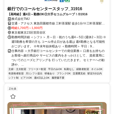
銀行でのコールセンタースタッフ_31916
【高時給】週4日～勤務OK◎大手セコムグループ！/31916
株式会社TMJ
交通・アクセス 東急田園都市線 三軒茶屋駅 徒歩1分/※三軒茶屋駅よ
り地下通路にて直結
時給1,700円～1,900円
東京都東京23区世田谷区
勤務時間詳細 ＜シフト＞ 月～日・祝のうち週4～5日 (週休2～3日) ※
週5勤務を希望の方も コール停止日がある週は 週4勤務となる可能性
がございます。 ※年末年始休暇あり ＜勤務時間＞ 平日：9...
仕事内容 ＜大手銀行コールセンターでの発信業務＞ 口座をお持ちの
お客様へ銀行商品や サービスの案内をきっかけとして、 資産運用に
ついてのニーズヒアリングを 行っていただきます。 セミナーへの勧
誘や、 ...
主婦・主夫歓迎
フリーター歓迎
平日のみOK
転勤なし
経験者歓迎
ネイルOK
有資格者歓迎
月1シフト提出
研修あり
ブランクOK
交通費支給
駅近5分以内
シフト制
ピアスOK
週4日以上OK
履歴書不要
正社員