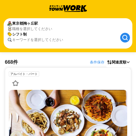
東京都
梅ヶ丘駅
職種を選択してください
シフト制
キーワードを選択してください
668件
条件保存
関連度順
アルバイト・パート