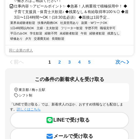
✨働き方はご相談ください！
仕事内容 ✨アピールポイント✨ ◆急募！人柄重視で積極採用中！ ◆
子育て支援員・保育士大歓迎♪ ◆残業なし＆有給取得率100％◎ ◆週
3日〜1日4時間〜OK！(18:30迄必須） ◆面接は1回予定...
業界未経験者歓迎
扶養内勤務OK
社員登用あり
副業・WワークOK
1日4時間以内OK
主婦・主夫歓迎
フリーター歓迎
学歴不問
職場見学可
平日のみOK
学生歓迎
経験不問
未経験者歓迎
午前
経験者歓迎
残業なし
研修あり
夕方
交通費支給
長期歓迎
同じ企業の求人
前へ
次へ
1
2
3
4
5
この条件の新着求人を受け取る
東京都 / 梅ヶ丘駅
シフト制
「LINEで受け取る」では、新着求人のほか、おすすめ情報なども配信しま
す。
詳しくはこちら
LINEで受け取る
メールで受け取る