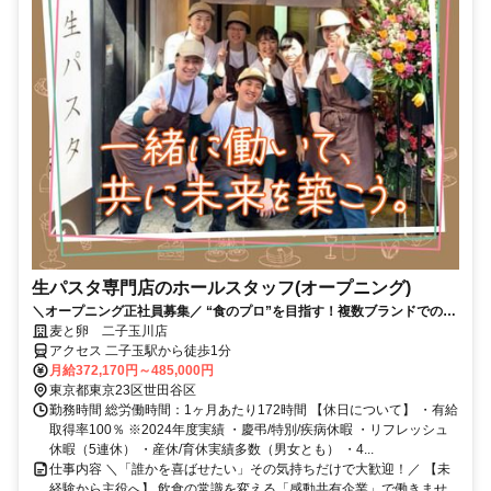
生パスタ専門店のホールスタッフ(オープニング)
＼オープニング正社員募集／ “食のプロ”を目指す！複数ブランドでの経
験も可能！早期昇格可｜未経験歓迎！
麦と卵 二子玉川店
アクセス 二子玉駅から徒歩1分
月給372,170円～485,000円
東京都東京23区世田谷区
勤務時間 総労働時間：1ヶ月あたり172時間 【休日について】 ・有給
取得率100％ ※2024年度実績 ・慶弔/特別/疾病休暇 ・リフレッシュ
休暇（5連休） ・産休/育休実績多数（男女とも） ・4...
仕事内容 ＼「誰かを喜ばせたい」その気持ちだけで大歓迎！／ 【未
経験から主役へ】 飲食の常識を変える「感動共有企業」で働きませ