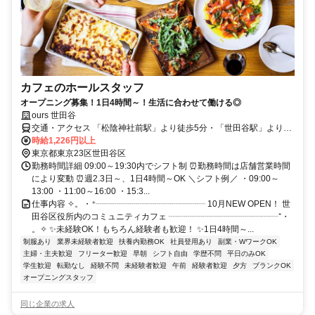
カフェのホールスタッフ
オープニング募集！1日4時間～！生活に合わせて働ける◎
ours 世田谷
交通・アクセス 「松陰神社前駅」より徒歩5分・「世田谷駅」より徒
歩5分
時給1,226円以上
東京都東京23区世田谷区
勤務時間詳細 09:00～19:30内でシフト制 ⏰勤務時間は店舗営業時間
により変動 ⏰週2.3日～、1日4時間～OK ＼シフト例／ ・09:00～
13:00 ・11:00～16:00 ・15:3...
仕事内容 ✧。・⁺┈┈┈┈┈┈┈┈┈┈┈┈┈ 10月NEW OPEN！ 世
田谷区役所内のコミュニティカフェ ┈┈┈┈┈┈┈┈┈┈┈┈┈⁺・
。✧ ✨未経験OK！もちろん経験者も歓迎！ ✨1日4時間～...
制服あり
業界未経験者歓迎
扶養内勤務OK
社員登用あり
副業・WワークOK
主婦・主夫歓迎
フリーター歓迎
早朝
シフト自由
学歴不問
平日のみOK
学生歓迎
転勤なし
経験不問
未経験者歓迎
午前
経験者歓迎
夕方
ブランクOK
オープニングスタッフ
同じ企業の求人