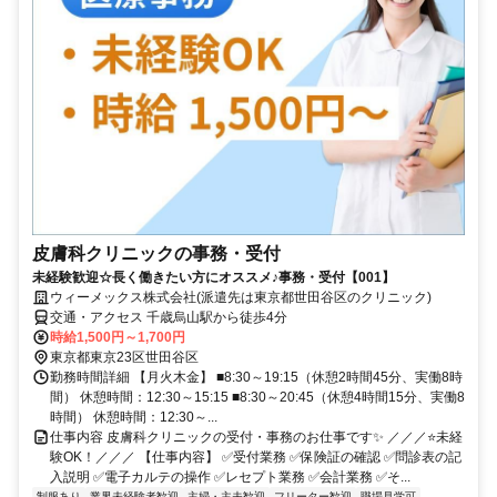
皮膚科クリニックの事務・受付
未経験歓迎☆長く働きたい方にオススメ♪事務・受付【001】
ウィーメックス株式会社(派遣先は東京都世田谷区のクリニック)
交通・アクセス 千歳烏山駅から徒歩4分
時給1,500円～1,700円
東京都東京23区世田谷区
勤務時間詳細 【月火木金】 ■8:30～19:15（休憩2時間45分、実働8時
間） 休憩時間：12:30～15:15 ■8:30～20:45（休憩4時間15分、実働8
時間） 休憩時間：12:30～...
仕事内容 皮膚科クリニックの受付・事務のお仕事です✨ ／／／⭐未経
験OK！／／／ 【仕事内容】 ✅受付業務 ✅保険証の確認 ✅問診表の記
入説明 ✅電子カルテの操作 ✅レセプト業務 ✅会計業務 ✅そ...
制服あり
業界未経験者歓迎
主婦・主夫歓迎
フリーター歓迎
職場見学可