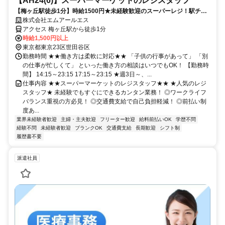
【AH24(6)】スーパーマーケットのレジスタッフ
【梅ヶ丘駅徒歩1分】時給1500円★未経験歓迎のスーパーレジ！駅チカ
通勤ラクラク＆高収入♪
株式会社エムアールエス
アクセス 梅ヶ丘駅から徒歩1分
時給1,500円以上
東京都東京23区世田谷区
勤務時間 ★★働き方は柔軟に対応★★ 「子供の行事があって」 「別
の仕事が忙しくて」 といった働き方の相談はいつでもOK！ 【勤務時
間】 14:15～23:15 17:15～23:15 ★週3日～、...
仕事内容 ★★スーパーマーケットのレジスタッフ★★ ★人気のレジ
スタッフ★ 未経験でもすぐにできるカンタン業務！ ◎ワークライフ
バランス重視の方必見！ ◎交通費支給で自己負担軽減！ ◎前払い制
度あ...
業界未経験者歓迎
主婦・主夫歓迎
フリーター歓迎
給料前払いOK
学歴不問
経験不問
未経験者歓迎
ブランクOK
交通費支給
長期歓迎
シフト制
履歴書不要
派遣社員