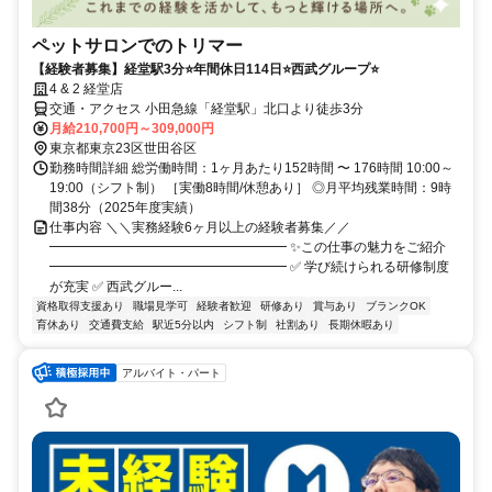
ペットサロンでのトリマー
【経験者募集】経堂駅3分⭐年間休日114日⭐西武グループ⭐
4 & 2 経堂店
交通・アクセス 小田急線「経堂駅」北口より徒歩3分
月給210,700円～309,000円
東京都東京23区世田谷区
勤務時間詳細 総労働時間：1ヶ月あたり152時間 〜 176時間 10:00～
19:00（シフト制） ［実働8時間/休憩あり］ ◎月平均残業時間：9時
間38分（2025年度実績）
仕事内容 ＼＼実務経験6ヶ月以上の経験者募集／／
━━━━━━━━━━━━━━━━━━ ✨この仕事の魅力をご紹介
━━━━━━━━━━━━━━━━━━ ✅ 学び続けられる研修制度
が充実 ✅ 西武グルー...
資格取得支援あり
職場見学可
経験者歓迎
研修あり
賞与あり
ブランクOK
育休あり
交通費支給
駅近5分以内
シフト制
社割あり
長期休暇あり
アルバイト・パート