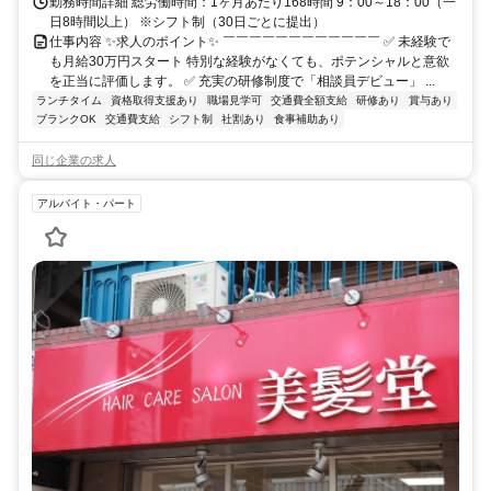
勤務時間詳細 総労働時間：1ヶ月あたり168時間 9：00～18：00（一
日8時間以上） ※シフト制（30日ごとに提出）
仕事内容 ✨求人のポイント✨ ￣￣￣￣￣￣￣￣￣￣￣￣ ✅ 未経験で
も月給30万円スタート 特別な経験がなくても、ポテンシャルと意欲
を正当に評価します。 ✅ 充実の研修制度で「相談員デビュー」 ...
ランチタイム
資格取得支援あり
職場見学可
交通費全額支給
研修あり
賞与あり
ブランクOK
交通費支給
シフト制
社割あり
食事補助あり
同じ企業の求人
アルバイト・パート