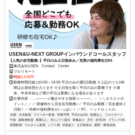
USEN&U-NEXT GROUPインバウンドコールスタッフ
【人気の在宅勤務♪】平日のみ土日祝休み／充実の福利厚生◎05
株式会社USEN Contact Center
フルリモート
時給1,230円
勤務時間詳細 □10:00～18:00 平日のみの週5日勤務 ※上記のうち1時
間はお昼休憩が入ります ※土日祝を除く平日のみの業務です ※連
休、年末年始など暦の平日は業務になる場合があります
仕事内容 ・…―――☆働きやすさ抜群☆―――…・ ＼＼オススメポ
イント／／ ✅ 研修時から完全在宅勤務♪ ✅ 平日のみ勤務！完全週休２
日制！ ✅ 特典や福利厚生がいっぱい！ ✅ PC、ヘッドセットの...
主婦・主夫歓迎
フリーター歓迎
学歴不問
平日のみOK
転勤なし
フルリモート
午前
経験者歓迎
残業なし
月1シフト提出
研修あり
夕方
在宅OK
ブランクOK
長期歓迎
フルタイム歓迎
シフト制
社割あり
土日祝休み
髪型・髪色自由