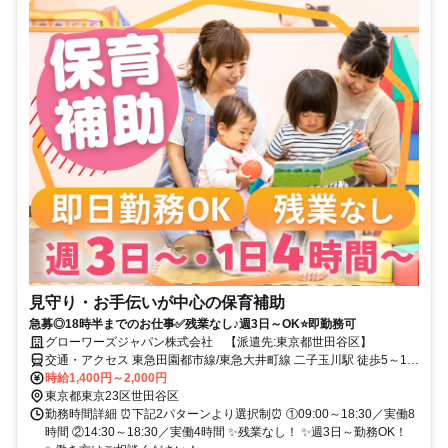
見守り・お手伝いが中心の保育補助
急募◎18時半までのお仕事✅残業なし♪週3日～OK⭐即勤務可
グローワーズジャパン株式会社 【派遣先:東京都世田谷区】
交通・アクセス 東急田園都市線/東急大井町線 二子玉川駅 徒歩5～10
分 【交通費：規定支給】
時給1,400円～2,000円
東京都東京23区世田谷区
勤務時間詳細 ⏰下記2パターンより選択制⏰ ①09:00～18:30／実働8
時間 ②14:30～18:30／実働4時間 ✨残業なし！ ✨週3日～勤務OK！