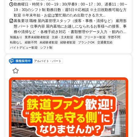
勤務曜日・時間 9：00～19：30(早番9：00～17：30、遅番11：00～
19：30)のシフト制 勤務日数：週5日※応相談 ※土日祝勤務可能な方
歓迎 ※年末年始・お盆は繁忙期のため出勤できる方大...
募集要項 職種 屋内墓管理スタッフ（接客・事務・清掃など） 雇用形
態 パート 仕事内容 屋内墓地にお越しになられるお客様への接客、事
務や清掃など ・各種手続き対応 ・書類整理やデータ入力 ・館内の...
制服あり
業界未経験者歓迎
主婦・主夫歓迎
長期
フリーター歓迎
学歴不問
転勤なし
経験不問
未経験者歓迎
経験者歓迎
ブランクOK
交通費支給
バイトデビュー歓迎
シフト制
アルバイト・パート