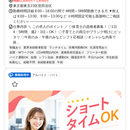
歩5分
時給1,450円～1,650円
東京都東京23区世田谷区
勤務時間詳細 8:00～18:00の間で 4時間～5時間勤務できる方 ▼例え
ば 8:00～13:00、9:00～13:00など ※時間固定可能も面接時にご相談
ください♪ ――――――――――――...
仕事内容 ＼ この求人のポイント ／ ◇保育士の資格者募集！ ◇1日
4・5時間、週2・3日～OK！ ◇子育てとの両立やブランク明けにピッ
タリ ◇午前のみ・午後のみなどシフト応相談 ◇オシャレな内装で
保...
制服あり
業界未経験者歓迎
ランチタイム
扶養内勤務OK
社員登用あり
副業・WワークOK
1日4時間以内OK
資格取得支援あり
フリーター歓迎
バイク通勤OK
短期
シフト自由
車通勤OK
職場見学可
平日のみOK
学生歓迎
転勤なし
経験不問
未経験者歓迎
午前
アルバイト・パート