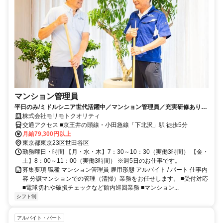
マンション管理員
平日のみ/ミドルシニア世代活躍中／マンション管理員／充実研修あり／
スキマ時間を有効活用／WワークOK
株式会社モリモトクオリティ
交通アクセス ■京王井の頭線・小田急線「下北沢」駅 徒歩5分
月給79,300円以上
東京都東京23区世田谷区
勤務曜日・時間 【月・水・木】7：30～10：30（実働3時間） 【金・
土】8：00～11：00（実働3時間） ※週5日のお仕事です。
募集要項 職種 マンション管理員 雇用形態 アルバイト / パート 仕事内
容 分譲マンションでの管理（清掃）業務をお任せします。 ■受付対応
■電球切れや破損チェックなど館内巡回業務 ■マンション...
シフト制
アルバイト・パート