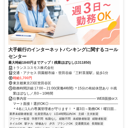
大手銀行のインターネットバンキングに関するコール
センター
最大時給1840円までアップ！残業ほぼなし(1311850)
トランスコスモス株式会社
交通・アクセス 田園都市線・世田谷線「三軒茶屋駅」徒歩1分
時給1,700円
東京都東京23区世田谷区
勤務時間詳細 17:00～21:00(実働4時間) ＊15分の有給休憩あり ※残
業ほぼなし／月0～10時間
仕事内容 ―――――――――――――――――――― WEB面接orス
マート面接！選択OK◎ ――――――――――――――――――――
＊4名に1人の専属管理者が守ります！ ＊週3日～勤務OK！曜日固...
業界未経験者歓迎
社員登用あり
1日4時間以内OK
主婦・主夫歓迎
フリーター歓迎
学歴不問
転勤なし
経験不問
未経験者歓迎
経験者歓迎
ネイルOK
駅ナカ
研修あり
夕方
ブランクOK
交通費支給
長期歓迎