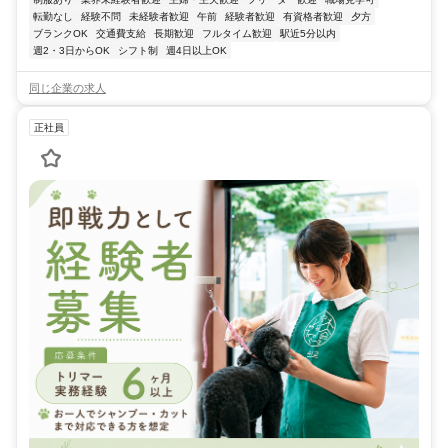
転勤なし
経験不問
未経験者歓迎
午前
経験者歓迎
有資格者歓迎
夕方
ブランクOK
交通費支給
長期歓迎
フルタイム歓迎
駅近5分以内
週2・3日からOK
シフト制
週4日以上OK
同じ企業の求人
正社員