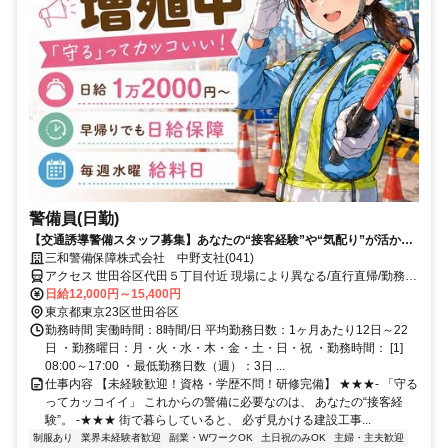
警備員(日勤)
【交通誘導警備スタッフ募集】あなたの“接客経験”や“気配り”が活かせ
ます！
三和警備保障株式会社 中野支社(041)
アクセス 世田谷区代田５丁目付近 現場により異なる/直行直帰/勤務地
相談可 ■電話面接■来社不要■即日勤務
日給12,000円～15,400円
東京都東京23区世田谷区
勤務時間 実働時間：8時間/日 平均勤務日数：1ヶ月あたり12日～22
日 ・勤務曜日：月・火・水・木・金・土・日・祝 ・勤務時間： [1]
08:00～17:00 ・最低勤務日数（週）：3日 ...
仕事内容 【未経験歓迎！資格・学歴不問！研修完備】 ★★★- 「守る
ってカッコイイ」 これからの警備に必要なのは、 あなたの“接客経
験”。 -★★★ 街で暮らしていると、 必ず見かける建設工事...
制服あり
業界未経験者歓迎
副業・WワークOK
土日祝のみOK
主婦・主夫歓迎