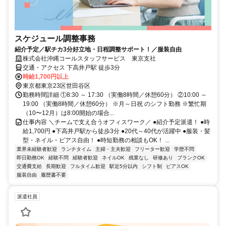
スケジュール調整事務
紹介予定／駅チカ3分好立地・日程調整サポート！／服装自由
株式会社沖縄コールスタッフサービス 東京支社
交通・アクセス 下高井戸駅 徒歩3分
時給1,700円以上
東京都東京23区世田谷区
勤務時間詳細 ①8:30 ～ 17:30 （実働8時間／休憩60分） ②10:00 ～
19:00 （実働8時間／休憩60分） ※月～日祝 のシフト勤務 ※繁忙期
（10〜12月）は8:00開始の場合...
仕事内容 ＼チームで支え合うオフィスワーク／ ●紹介予定派遣！ ●時
給1,700円 ●下高井戸駅から徒歩3分 ●20代～40代が活躍中 ●服装・髪
型・ネイル・ピアス自由！ ●時短勤務の相談もOK！ ...
業界未経験者歓迎
ランチタイム
主婦・主夫歓迎
フリーター歓迎
学歴不問
即日勤務OK
経験不問
経験者歓迎
ネイルOK
残業なし
研修あり
ブランクOK
交通費支給
長期歓迎
フルタイム歓迎
駅近5分以内
シフト制
ピアスOK
服装自由
履歴書不要
派遣社員