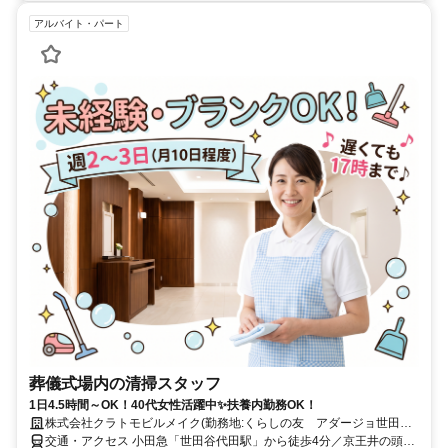
アルバイト・パート
葬儀式場内の清掃スタッフ
1日4.5時間～OK！40代女性活躍中✨扶養内勤務OK！
株式会社クラトモビルメイク(勤務地:くらしの友 アダージョ世田谷
代田)
交通・アクセス 小田急「世田谷代田駅」から徒歩4分／京王井の頭線