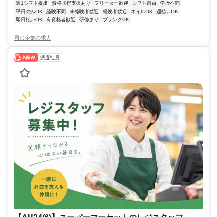
週1シフト提出
資格取得支援あり
フリーター歓迎
シフト自由
学歴不問
平日のみOK
経験不問
未経験者歓迎
経験者歓迎
ネイルOK
週払いOK
即日払いOK
有資格者歓迎
研修あり
ブランクOK
同じ企業の求人
派遣社員