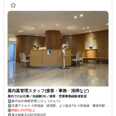
屋内墓管理スタッフ(接客・事務・清掃など)
屋内でのお仕事／未経験OK／接客・営業事務経験者歓迎
株式会社御廟管理(ごびょうかんり)
交通アクセス 小田急線「経堂駅」より徒歩7分 小田急線「豪徳寺駅」
より徒歩7分 世田谷線「山下駅」より徒歩7分
時給1,450円以上
東京都東京23区世田谷区