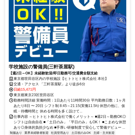
学校施設の警備員(三軒茶屋駅)
【週2日～OK】未経験歓迎/即日勤務可/交通費全額支給
東京都世田谷区内の学校施設【ヒトトヒト株式会社 本社】
交通・アクセス 「三軒茶屋駅」より徒歩6分
日給15,471円
東京都東京23区世田谷区
勤務時間詳細 実働時間：1日あたり11時間30分 平均勤務日数：1ヶ月
あたり8日 〜 20日 シフト制 8:45～21:15(実働11.5h) 休憩の他に、仮
眠・待機時間と 休める時間を多く設けて...
仕事内容 ～ヒトトヒト株式会社で働くメリット～ ■週2日～勤務OK◎
シフトは自由自在 ■「土日のみ」「平日のみ」もOK！ ■こまめな休憩
あり◎身体的負担少なめ ■手厚い研修制度で安心して警備デビュー ...
制服あり
業界未経験者歓迎
社員登用あり
土日祝のみOK
主婦・主夫歓迎