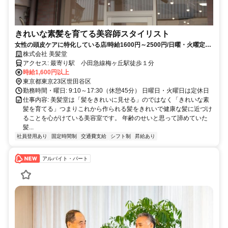
きれいな素髪を育てる美容師スタイリスト
女性の頭皮ケアに特化している店/時給1600円～2500円/日曜・火曜定
休/17:30閉店
株式会社 美髪堂
アクセス: 最寄り駅 小田急線梅ヶ丘駅徒歩１分
時給1,600円以上
東京都東京23区世田谷区
勤務時間・曜日: 9:10～17:30（休憩45分） 日曜日・火曜日は定休日
仕事内容: 美髪堂は「髪をきれいに見せる」のではなく「きれいな素
髪を育てる」​ つまりこれから作られる髪をきれいで健康な髪に近づけ
ることを心がけている美容室です。 年齢のせいと思って諦めていた
髪...
社員登用あり
固定時間制
交通費支給
シフト制
昇給あり
アルバイト・パート