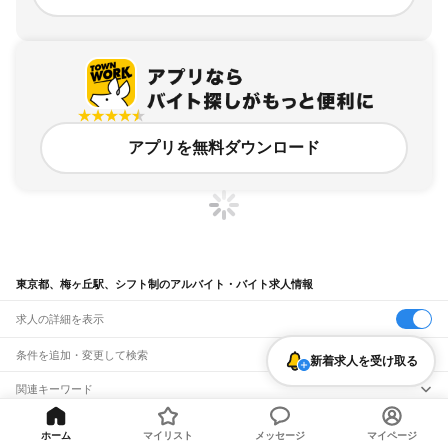
アプリを無料ダウンロード
東京都、梅ヶ丘駅、シフト制のアルバイト・バイト求人情報
求人の詳細を表示
条件を追加・変更して検索
新着求人を受け取る
市区町村を追加・変更
関連キーワード
完全在宅ワーク 全国
シール貼り 在宅
現在地周辺
ガチャガチャ
犬カフェ
東京都
駅を追加・変更
バイトTOP
東京都
東京23区
世田谷区
梅ヶ丘駅
シフト制のア
東京都
すべて
ホーム
マイリスト
メッセージ
マイページ
ルバイト・バイト・求人
東京23区
すべて