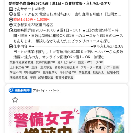
髪型髪色自由◆20代活躍！週1日～◎資格支援・入社祝い金アリ
けあサポートwith優
交通・アクセス 電動自転車貸与あり！直行直帰も可能！【訪問エリ
ア】世田谷区、杉並区、調布市、 狛江市、川崎市登戸周辺地域にな
時給1,610円～1,630円
ります。【本社（株式会社Ｗｉｔｈｙｏｕ）】豪徳寺駅、梅ヶ丘駅か
東京都東京23区世田谷区
ら徒歩5分
勤務時間詳細 9:00～18:00 ★週1日～OK！ ★1日の実働5時間～時
間・曜日・日数は気軽に相談OK 週1日～のコースから週5日のコース
もあります。 相談しながらあなたにピッタリのコースを探し...
仕事内容 ✼••┈┈┈┈┈┈┈┈┈┈┈┈┈┈┈┈••✼ ✨入社祝い金3万
円～✨ ✅残業ほぼなし！ ✅有給消化率100％ ✅若いヘルパーさん多数
活躍 ✅遠方の方、オンライン面接OK ✅週1～OK・無理な...
業界未経験者歓迎
扶養内勤務OK
週1日からOK
副業・WワークOK
土日祝のみOK
主婦・主夫歓迎
資格取得支援あり
フリーター歓迎
シフト自由
学歴不問
即日勤務OK
職場見学可
平日のみOK
学生歓迎
転勤なし
経験不問
未経験者歓迎
午前
経験者歓迎
有資格者歓迎
アルバイト・パート