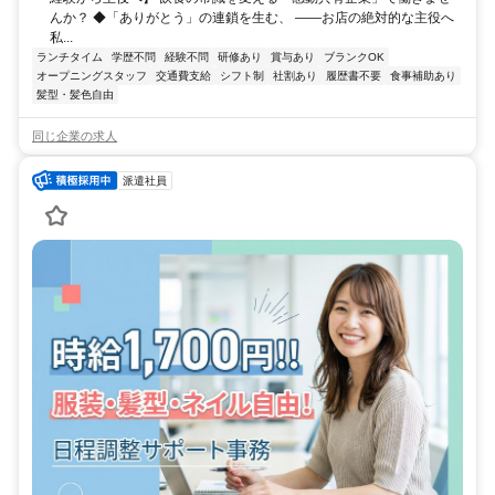
んか？ ◆「ありがとう」の連鎖を生む、 ――お店の絶対的な主役へ
私...
ランチタイム
学歴不問
経験不問
研修あり
賞与あり
ブランクOK
オープニングスタッフ
交通費支給
シフト制
社割あり
履歴書不要
食事補助あり
髪型・髪色自由
同じ企業の求人
派遣社員