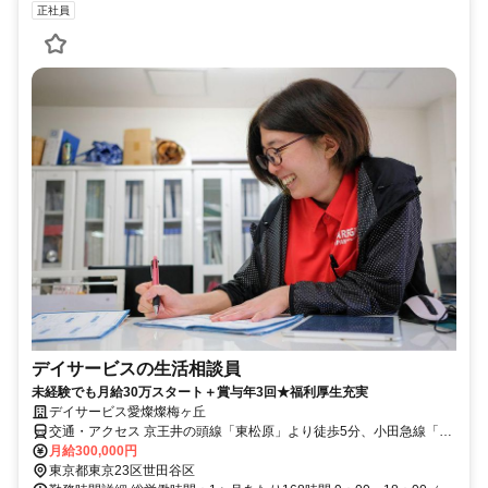
正社員
デイサービスの生活相談員
未経験でも月給30万スタート＋賞与年3回★福利厚生充実
デイサービス愛燦燦梅ヶ丘
交通・アクセス 京王井の頭線「東松原」より徒歩5分、小田急線「梅
ヶ丘」北口より徒歩6分
月給300,000円
東京都東京23区世田谷区