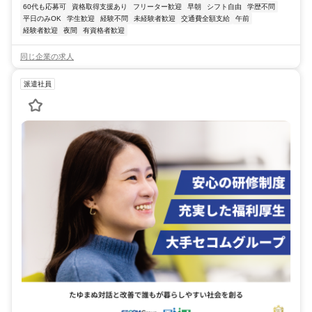
60代も応募可
資格取得支援あり
フリーター歓迎
早朝
シフト自由
学歴不問
平日のみOK
学生歓迎
経験不問
未経験者歓迎
交通費全額支給
午前
経験者歓迎
夜間
有資格者歓迎
同じ企業の求人
派遣社員