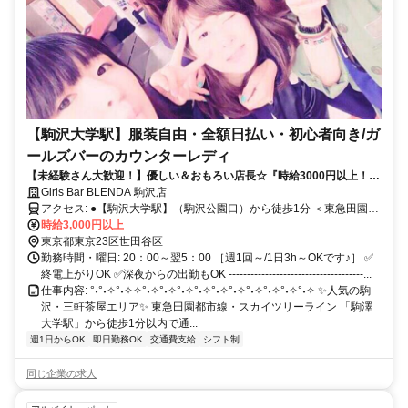
【駒沢大学駅】服装自由・全額日払い・初心者向き/ガ
ールズバーのカウンターレディ
【未経験さん大歓迎！】優しい＆おもろい店長☆『時給3000円以上！』
『未経験大歓迎！』『ノルマとかお酒＆シフトの強制とか一切なし！』
Girls Bar BLENDA 駒沢店
【送りあり！】【待遇＆給料を両方Getなガールズバー】
アクセス: ●【駒沢大学駅】（駒沢公園口）から徒歩1分 ＜東急田園都
時給3,000円以上
市線＞ ●【三軒茶屋駅】から徒歩15分 ＜東急田園線/東急世田谷線＞
東京都東京23区世田谷区
勤務時間・曜日: 20：00～翌5：00 ［週1回～/1日3h～OKです♪］ ✅
終電上がりOK ✅深夜からの出勤もOK -------------------------------------...
仕事内容: °˖°˖✧°˖✧✧°˖✧°˖✧°˖✧°˖✧°˖✧°˖✧°˖✧°˖✧°˖✧°˖✧ ✨人気の駒
沢・三軒茶屋エリア✨ 東急田園都市線・スカイツリーライン 「駒澤
大学駅」から徒歩1分以内で通...
週1日からOK
即日勤務OK
交通費支給
シフト制
同じ企業の求人