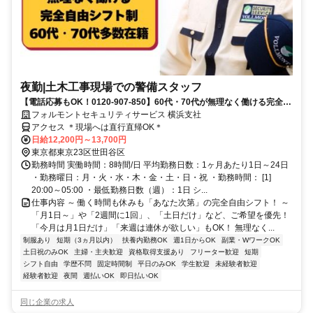
夜勤|土木工事現場での警備スタッフ
【電話応募もOK！0120-907-850】60代・70代が無理なく働ける完全自
由シフト♪日払いOK♪
フォルモントセキュリティサービス 横浜支社
アクセス ＊現場へは直行直帰OK＊
日給12,200円～13,700円
東京都東京23区世田谷区
勤務時間 実働時間：8時間/日 平均勤務日数：1ヶ月あたり1日～24日
・勤務曜日：月・火・水・木・金・土・日・祝 ・勤務時間： [1]
20:00～05:00 ・最低勤務日数（週）：1日 シ...
仕事内容 ～ 働く時間も休みも「あなた次第」の完全自由シフト！ ～
「月1日～」や「2週間に1回」、「土日だけ」など、ご希望を優先！
「今月は月1日だけ」「来週は連休が欲しい」もOK！ 無理なく...
制服あり
短期（3ヵ月以内）
扶養内勤務OK
週1日からOK
副業・WワークOK
土日祝のみOK
主婦・主夫歓迎
資格取得支援あり
フリーター歓迎
短期
シフト自由
学歴不問
固定時間制
平日のみOK
学生歓迎
未経験者歓迎
経験者歓迎
夜間
週払いOK
即日払いOK
同じ企業の求人