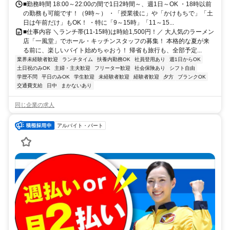
■勤務時間 18:00～22:00の間で1日2時間～、週1日～OK ・18時以前
の勤務も可能です！（9時～） ・「授業後に」や「かけもちで」「土
日は午前だけ」もOK！ ・特に「9～15時」「11～15...
■仕事内容 ＼ランチ帯(11-15時)は時給1,500円！／ 大人気のラーメン
店「一風堂」でホール・キッチンスタッフの募集！ 本格的な夏が来
る前に、楽しいバイト始めちゃおう！ 帰省も旅行も、全部予定...
業界未経験者歓迎
ランチタイム
扶養内勤務OK
社員登用あり
週1日からOK
土日祝のみOK
主婦・主夫歓迎
フリーター歓迎
社会保険あり
シフト自由
学歴不問
平日のみOK
学生歓迎
未経験者歓迎
経験者歓迎
夕方
ブランクOK
交通費支給
日中
まかないあり
同じ企業の求人
アルバイト・パート