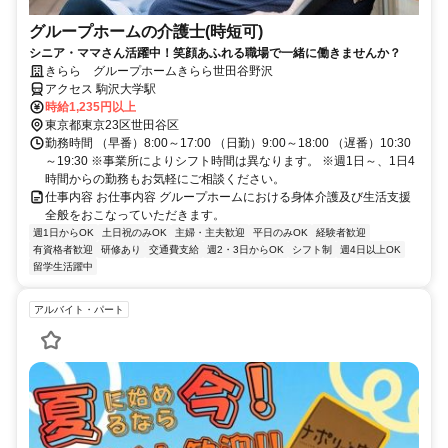
グループホームの介護士(時短可)
シニア・ママさん活躍中！笑顔あふれる職場で一緒に働きませんか？
きらら グループホームきらら世田谷野沢
アクセス 駒沢大学駅
時給1,235円以上
東京都東京23区世田谷区
勤務時間 （早番）8:00～17:00 （日勤）9:00～18:00 （遅番）10:30
～19:30 ※事業所によりシフト時間は異なります。 ※週1日～、1日4
時間からの勤務もお気軽にご相談ください。
仕事内容 お仕事内容 グループホームにおける身体介護及び生活支援
全般をおこなっていただきます。
週1日からOK
土日祝のみOK
主婦・主夫歓迎
平日のみOK
経験者歓迎
有資格者歓迎
研修あり
交通費支給
週2・3日からOK
シフト制
週4日以上OK
留学生活躍中
アルバイト・パート