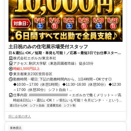
土日祝のみの住宅展示場受付スタッフ
日＆週払いOK／短期・単発も可能！／応募～最短3日でお仕事スタート
♪／履歴書不要＆WEB面接のみ！
株式会社エボルカ/東京本社
アクセス: 駒沢大学駅（東急田園都市線） 徒歩10分
時給1,500円以上
東京都東京23区世田谷区
勤務時間・曜日: 下記の勤務時間内から、1日4時間～OKです◎
◆10:00～17:00（休憩1時間） ◆11:30~16:00（休憩30分） ◆12:30
～17:00（休憩30分） シフト自由！...
仕事内容: //////////////////////////////////////////// ＜エボルカで働くメリット＞ ✅高
時給&日払い・週払いOK！ ✅前払いも可能！今月ピンチ・・という...
週1日からOK
シフト自由
交通費支給
シフト制
同じ企業の求人
業務委託