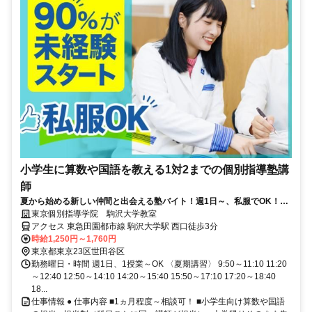
小学生に算数や国語を教える1対2までの個別指導塾講
師
夏から始める新しい仲間と出会える塾バイト！週1日～、私服でOK！テ
ストや帰省なども調整可能！
東京個別指導学院 駒沢大学教室
アクセス 東急田園都市線 駒沢大学駅 西口徒歩3分
時給1,250円～1,760円
東京都東京23区世田谷区
勤務曜日・時間 週1日、1授業～OK 〈夏期講習〉 9:50～11:10 11:20
～12:40 12:50～14:10 14:20～15:40 15:50～17:10 17:20～18:40
18...
仕事情報 ● 仕事内容 ■1ヵ月程度～相談可！ ■小学生向け算数や国語