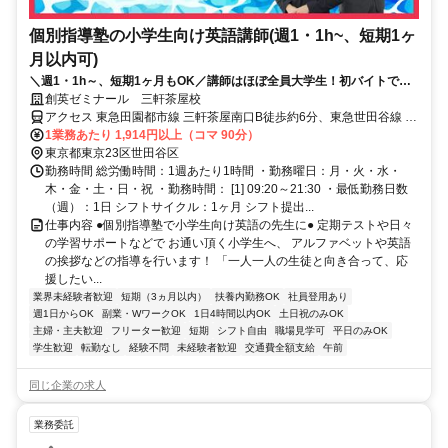
個別指導塾の小学生向け英語講師(週1・1h~、短期1ヶ
月以内可)
＼週1・1h～、短期1ヶ月もOK／講師はほぼ全員大学生！初バイトでも
安心！※Native level Japanese required
創英ゼミナール 三軒茶屋校
アクセス 東急田園都市線 三軒茶屋南口B徒歩約6分、東急世田谷線 三
軒茶屋南口B徒歩約6分、東急世田谷線 西太子堂下高井戸方面口徒歩
1業務あたり 1,914円以上（コマ 90分）
約9分
東京都東京23区世田谷区
勤務時間 総労働時間：1週あたり1時間 ・勤務曜日：月・火・水・
木・金・土・日・祝 ・勤務時間： [1] 09:20～21:30 ・最低勤務日数
（週）：1日 シフトサイクル：1ヶ月 シフト提出...
仕事内容 ●個別指導塾で小学生向け英語の先生に● 定期テストや日々
の学習サポートなどで お通い頂く小学生へ、 アルファベットや英語
の挨拶などの指導を行います！ 「一人一人の生徒と向き合って、応
援したい...
業界未経験者歓迎
短期（3ヵ月以内）
扶養内勤務OK
社員登用あり
週1日からOK
副業・WワークOK
1日4時間以内OK
土日祝のみOK
主婦・主夫歓迎
フリーター歓迎
短期
シフト自由
職場見学可
平日のみOK
学生歓迎
転勤なし
経験不問
未経験者歓迎
交通費全額支給
午前
同じ企業の求人
業務委託