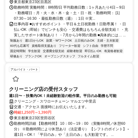
バス・「駒沢公園東口」下車 ■直行直帰も可 ＊新宿支社（「高田馬場
東京都東京23区目黒区
駅」7番出口より徒歩1分）
勤務時間 実働時間：8時間/日 平均勤務日数：1ヶ月あたり4日～9日
・勤務曜日：月・火・水・木・金・土・日・祝 ・勤務時間： [1]
07:30～16:30 ・最低勤務日数（週）：1日 ※実...
仕事内容 ■おすすめポイント ・平日＆土日祝勤務！日勤専属！ ・日
払いOK（即給）でピンチも安心 ・交通費はもちろん全額支給！ ・充
実したサポート体制あり！ ・7月から1年間の勤務 ■具体的には… ...
制服あり
週1日からOK
副業・WワークOK
土日祝のみOK
主婦・主夫歓迎
60代も応募可
資格取得支援あり
フリーター歓迎
シフト自由
学歴不問
固定時間制
学生歓迎
交通費全額支給
経験者歓迎
即日払いOK
有資格者歓迎
研修あり
ブランクOK
オープニングスタッフ
フルタイム歓迎
アルバイト・パート
クリーニング店の受付スタッフ
週1日〜・扶養内OK！未経験歓迎の軽作業。平日のみ勤務も可能
クリーニング・スワローチェーン マルエツ中里店
交通・アクセス 面接時にお伝えいたします。
時給1,250円～1,390円
東京都東京23区世田谷区
勤務時間詳細 【勤務時間】 10：00～19：00 （実働8時間／休憩60
分） ※勤務時間により休憩あり（法定通り） 【シフトのポイント】 ◦
週1日～OK！「平日のみ」や「土日のみ」も大歓迎です。 ...