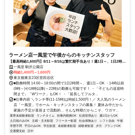
ラーメン店一風堂で午後からのキッチンスタッフ
【最高時給1,600円】8/11～8/16は繁忙期手当あり！週1日～、1日2時間
～短時間で家計プラス
一風堂 駒沢公園店
時給1,400円～1,600円
東京都東京23区世田谷区
■勤務時間 14:00～18:00の間で1日2時間～、週1日～OK ・14時以前
(9時～)や18時以降(～22時)の勤務も可能です！ ・「子どもの送迎時
間まで」「Wワーク」もOK！ ・「延長してフルタ...
■仕事内容 ＼ランチ帯(11-15時)は時給1,500円！／ 大人気のラーメン
店「一風堂」でホール・キッチンスタッフの募集！ 夏休み中だから
家族の予定が直前まで流動的… そんな時期だからこそ、ワガマ...
業界未経験者歓迎
ランチタイム
扶養内勤務OK
社員登用あり
週1日からOK
土日祝のみOK
主婦・主夫歓迎
フリーター歓迎
社会保険あり
シフト自由
午後
学歴不問
平日のみOK
学生歓迎
未経験者歓迎
経験者歓迎
夕方
ブランクOK
交通費支給
日中