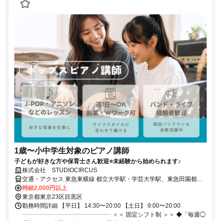
1歳〜小中学生対象のピアノ講師
子どもが好きな方や保育士さん歓迎⭐未経験から始められます♪
株式会社 STUDIOCIRCUS
交通・アクセス 東急東横線 都立大学駅・学芸大学駅、東急田園都市
線 駒沢大学駅より徒歩20分
時給2,000円以上
東京都東京23区目黒区
勤務時間詳細 【平日】 14:30〜20:00 【土日】 9:00〜20:00
┈┈┈┈┈┈┈┈┈┈┈┈┈┈┈ ＜＜ 固定シフト制 ＞＞ ◆「毎週◯