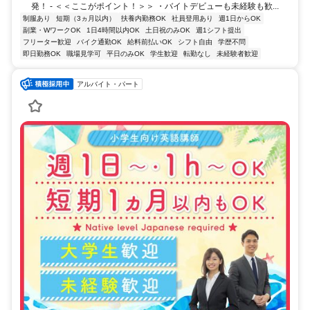
発！ - ＜＜ここがポイント！＞＞ ・バイトデビューも未経験も歓...
制服あり
短期（3ヵ月以内）
扶養内勤務OK
社員登用あり
週1日からOK
副業・WワークOK
1日4時間以内OK
土日祝のみOK
週1シフト提出
フリーター歓迎
バイク通勤OK
給料前払いOK
シフト自由
学歴不問
即日勤務OK
職場見学可
平日のみOK
学生歓迎
転勤なし
未経験者歓迎
アルバイト・パート