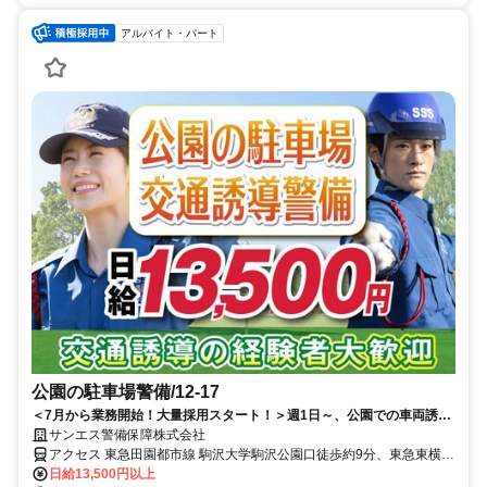
アルバイト・パート
公園の駐車場警備/12-17
＜7月から業務開始！大量採用スタート！＞週1日～、公園での車両誘導
警備です(1年間の期間限定)★経験者募集！あなたの交通誘導経験を活か
サンエス警備保障株式会社
しませんか★日給1万3500円！日払いも可能♪◎土日祝メインで働ける
アクセス 東急田園都市線 駒沢大学駒沢公園口徒歩約9分、東急東横線
方、大歓迎！安心して勤務を始められます。
都立大学北口徒歩約22分 「駒沢大学駅」徒歩15分、「渋谷駅」から
日給13,500円以上