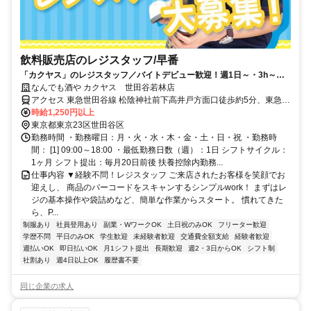
飲料販売店のレジスタッフ/早番
「カクヤス」のレジスタッフ／バイトデビュー歓迎！週1日～・3h～、
スキマ時間を有効活用◎日払いOK
なんでも酒や カクヤス 世田谷若林店
アクセス 東急世田谷線 松陰神社前下高井戸方面口徒歩約5分、東急世
田谷線 若林（東京都）下高井戸方面口徒歩約8分、東急世田谷線 世田
時給1,250円以上
谷下高井戸方面口徒歩約9分 ※マイカー（車・バイク）通勤不可
東京都東京23区世田谷区
勤務時間 ・勤務曜日：月・火・水・木・金・土・日・祝 ・勤務時
間： [1] 09:00～18:00 ・最低勤務日数（週）：1日 シフトサイクル：
1ヶ月 シフト提出：毎月20日前後 扶養控除内勤務...
仕事内容 ▼経験不問！レジスタッフ ご来店されたお客様を笑顔でお
迎えし、 商品のバーコードをスキャンするシンプルwork！ まずはレ
ジの基本操作や袋詰めなど、簡単な作業からスタート。 慣れてきた
ら、P...
制服あり
社員登用あり
副業・WワークOK
土日祝のみOK
フリーター歓迎
学歴不問
平日のみOK
学生歓迎
未経験者歓迎
交通費全額支給
経験者歓迎
週払いOK
即日払いOK
月1シフト提出
長期歓迎
週2・3日からOK
シフト制
社割あり
週4日以上OK
履歴書不要
同じ企業の求人