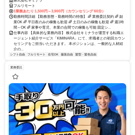
株式会社キミナラ
フルリモート
1業務あたり 1,500円～3,900円（カウンセリング 60分）
勤務時間詳細 【勤務形態・勤務時間の特徴】 🌈 業務委託契約 🌈 副
業OK 🌈 平日夜のみの稼働も歓迎 🌈 土日のみの稼働も歓迎 🌈 週1時
間～OK 🌈 家事や育児、本業の合間での稼働も可能 固定シ...
仕事内容 【具体的な業務内容】 株式会社キミナラが運営する転職エ
ージェント紹介サービス「KIMINARA」にて、求職者との初回カウン
セリングをご担当いただきます。 本ポジションは、一般的な人材紹
介の...
シフト自由
フルリモート
在宅OK
服装自由
髪型・髪色自由
業務委託