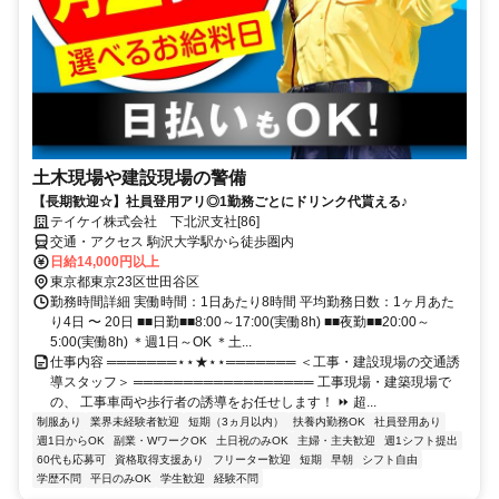
土木現場や建設現場の警備
【長期歓迎☆】社員登用アリ◎1勤務ごとにドリンク代貰える♪
テイケイ株式会社 下北沢支社[86]
交通・アクセス 駒沢大学駅から徒歩圏内
日給14,000円以上
東京都東京23区世田谷区
勤務時間詳細 実働時間：1日あたり8時間 平均勤務日数：1ヶ月あた
り4日 〜 20日 ■■日勤■■8:00～17:00(実働8h) ■■夜勤■■20:00～
5:00(実働8h) ＊週1日～OK ＊土...
仕事内容 ═══════⋆⋆★⋆⋆═══════ ＜工事・建設現場の交通誘
導スタッフ＞ ══════════════════ 工事現場・建築現場で
の、 工事車両や歩行者の誘導をお任せします！ ⏩ 超...
制服あり
業界未経験者歓迎
短期（3ヵ月以内）
扶養内勤務OK
社員登用あり
週1日からOK
副業・WワークOK
土日祝のみOK
主婦・主夫歓迎
週1シフト提出
60代も応募可
資格取得支援あり
フリーター歓迎
短期
早朝
シフト自由
学歴不問
平日のみOK
学生歓迎
経験不問