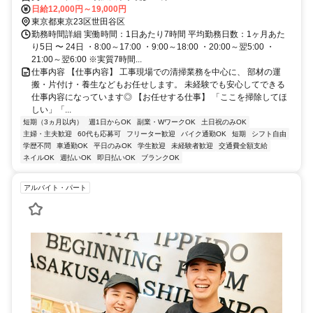
日給12,000円～19,000円
東京都東京23区世田谷区
勤務時間詳細 実働時間：1日あたり7時間 平均勤務日数：1ヶ月あた
り5日 〜 24日 ・8:00～17:00 ・9:00～18:00 ・20:00～翌5:00 ・
21:00～翌6:00 ※実質7時間...
仕事内容 【仕事内容】 工事現場での清掃業務を中心に、 部材の運
搬・片付け・養生などもお任せします。 未経験でも安心してできる
仕事内容になっています◎ 【お任せする仕事】 「ここを掃除してほ
しい」「...
短期（3ヵ月以内）
週1日からOK
副業・WワークOK
土日祝のみOK
主婦・主夫歓迎
60代も応募可
フリーター歓迎
バイク通勤OK
短期
シフト自由
学歴不問
車通勤OK
平日のみOK
学生歓迎
未経験者歓迎
交通費全額支給
ネイルOK
週払いOK
即日払いOK
ブランクOK
アルバイト・パート