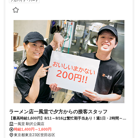
アルバイト・パート
ラーメン店一風堂で夕方からの接客スタッフ
【最高時給1,600円】8/11～8/16は繁忙期手当あり！週1日・2時間～◎
髪色自由な夏バイト★
一風堂 駒沢公園店
時給1,400円～1,600円
東京都東京23区世田谷区