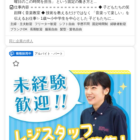
曜日のこの時間を担当」 という固定の働き方と...
仕事内容 ＝＝＝＝＝＝＝＝＝＝＝＝＝＝＝＝＝＝ ◆ 子どもたちの笑
顔輝く音楽教室 ◆ 技術を教えるだけではなく 「音楽って楽しい」を
伝えるお仕事✨ 1歳〜小中学生を中心とした 子どもたちに...
主婦・主夫歓迎
フリーター歓迎
シフト自由
学歴不問
固定時間制
経験者歓迎
ブランクOK
長期歓迎
服装自由
髪型・髪色自由
同じ企業の求人
アルバイト・パート