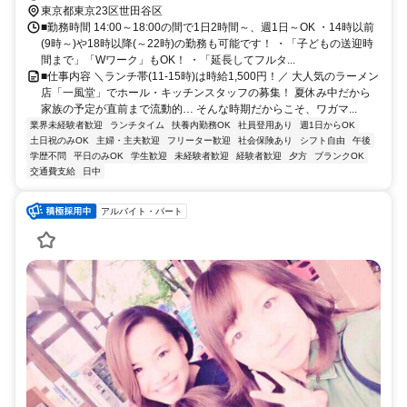
東京都東京23区世田谷区
■勤務時間 14:00～18:00の間で1日2時間～、週1日～OK ・14時以前
(9時～)や18時以降(～22時)の勤務も可能です！ ・「子どもの送迎時
間まで」「Wワーク」もOK！ ・「延長してフルタ...
■仕事内容 ＼ランチ帯(11-15時)は時給1,500円！／ 大人気のラーメン
店「一風堂」でホール・キッチンスタッフの募集！ 夏休み中だから
家族の予定が直前まで流動的… そんな時期だからこそ、ワガマ...
業界未経験者歓迎
ランチタイム
扶養内勤務OK
社員登用あり
週1日からOK
土日祝のみOK
主婦・主夫歓迎
フリーター歓迎
社会保険あり
シフト自由
午後
学歴不問
平日のみOK
学生歓迎
未経験者歓迎
経験者歓迎
夕方
ブランクOK
交通費支給
日中
アルバイト・パート