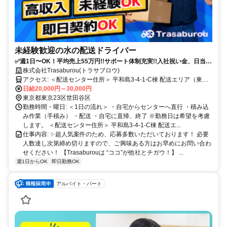
未経験歓迎の水の配送ドライバー
✅週1日〜OK！平均売上55万円!!サポート体制充実!!入社祝い金、日当保
証あり！
株式会社Trasaburou(トラサブロウ)
アクセス: ＜配送センター住所＞ 平和島3-4-1-C棟 配送エリア（東京
都大田区、品川区、港区、目黒区）
日給20,000円～30,000円
東京都東京23区世田谷区
勤務時間・曜日: ＜1日の流れ＞ ・自宅からセンターへ直行 ・積み込
み作業（手積み） ・配送 ・自宅に直帰、終了 ※勤務日は希望を考慮
します。 ＜配送センター住所＞ 平和島3-4-1-C棟 配送エ...
仕事内容: ✨超人気案件のため、応募多数いただいております！ 必要
人数達し次第締め切りますので、ご興味ある方はお早めにお問い合わ
せください！ 【Trasaburouは “ココ”が他社とチガウ！】 ...
週1日からOK
即日勤務OK
アルバイト・パート