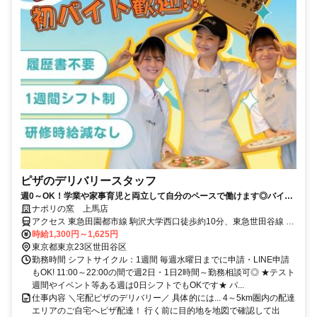
ピザのデリバリースタッフ
週0～OK！学業や家事育児と両立して自分のペースで働けます◎バイト
デビューも大歓迎
ナポリの窯 上馬店
アクセス 東急田園都市線 駒沢大学西口徒歩約10分、東急世田谷線 若
林（東京都）下高井戸方面口徒歩約10分、東急世田谷線 西太子堂下
時給1,300円～1,625円
高井戸方面口徒歩約12分
東京都東京23区世田谷区
勤務時間 シフトサイクル：1週間 毎週水曜日までに申請・LINE申請
もOK! 11:00～22:00の間で週2日・1日2時間～勤務相談可◎ ★テスト
週間やイベント等ある週は0日シフトでもOKです★ パ...
仕事内容 ＼宅配ピザのデリバリー／ 具体的には... 4～5km圏内の配達
エリアのご自宅へピザ配達！ 行く前に目的地を地図で確認して出