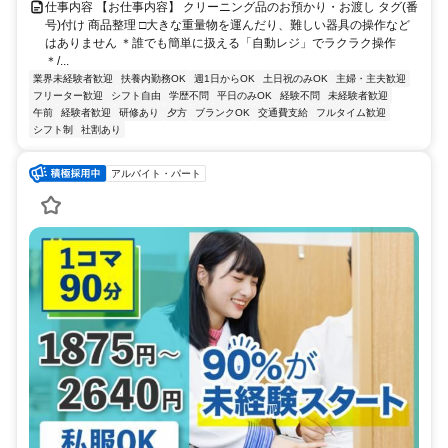
仕事内容 【お仕事内容】 クリーニング品のお預かり・お渡し タグ(番
号)付け 商品整理 □大きな重量物を運んだり、難しい器具の操作など
はありません ＊誰でも簡単に扱える「自動レジ」でラクラク操作
＊/...
業界未経験者歓迎
扶養内勤務OK
週1日からOK
土日祝のみOK
主婦・主夫歓迎
フリーター歓迎
シフト自由
学歴不問
平日のみOK
経験不問
未経験者歓迎
午前
経験者歓迎
研修あり
夕方
ブランクOK
交通費支給
フルタイム歓迎
シフト制
社割あり
アルバイト・パート