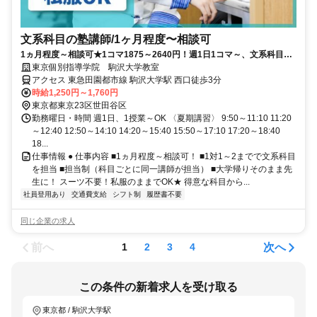
文系科目の塾講師/1ヶ月程度〜相談可
1ヵ月程度～相談可★1コマ1875～2640円！週1日1コマ～、文系科目を
担当！
東京個別指導学院 駒沢大学教室
アクセス 東急田園都市線 駒沢大学駅 西口徒歩3分
時給1,250円～1,760円
東京都東京23区世田谷区
勤務曜日・時間 週1日、1授業～OK 〈夏期講習〉 9:50～11:10 11:20
～12:40 12:50～14:10 14:20～15:40 15:50～17:10 17:20～18:40
18...
仕事情報 ● 仕事内容 ■1ヵ月程度～相談可！ ■1対1～2までで文系科目
を担当 ■担当制（科目ごとに同一講師が担当） ■大学帰りそのまま先
生に！ スーツ不要！私服のままでOK★ 得意な科目から...
社員登用あり
交通費支給
シフト制
履歴書不要
同じ企業の求人
前へ
次へ
1
2
3
4
この条件の新着求人を受け取る
東京都 / 駒沢大学駅