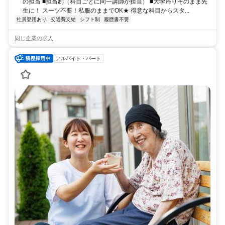
の担当 ■担当制（科目ごとに同一講師が担当） ■大学帰りそのまま先
生に！ スーツ不要！私服のままでOK★ 得意な科目からスタ...
社員登用あり
交通費支給
シフト制
履歴書不要
同じ企業の求人
アルバイト・パート