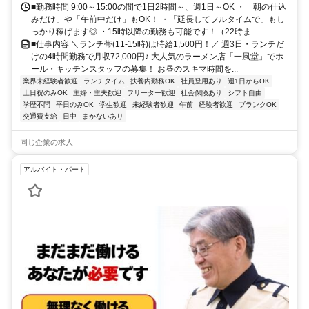
■勤務時間 9:00～15:00の間で1日2時間～、週1日～OK ・「朝の仕込
みだけ」や「午前中だけ」もOK！ ・「延長してフルタイムで」もし
っかり稼げます◎ ・15時以降の勤務も可能です！（22時ま...
■仕事内容 ＼ランチ帯(11-15時)は時給1,500円！／ 週3日・ランチだ
けの4時間勤務で月収72,000円♪ 大人気のラーメン店「一風堂」でホ
ール・キッチンスタッフの募集！ お昼のスキマ時間を...
業界未経験者歓迎
ランチタイム
扶養内勤務OK
社員登用あり
週1日からOK
土日祝のみOK
主婦・主夫歓迎
フリーター歓迎
社会保険あり
シフト自由
学歴不問
平日のみOK
学生歓迎
未経験者歓迎
午前
経験者歓迎
ブランクOK
交通費支給
日中
まかないあり
同じ企業の求人
アルバイト・パート