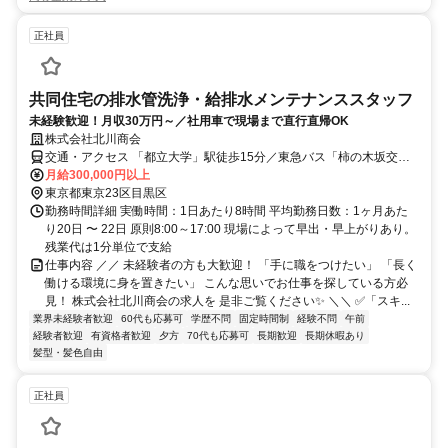
正社員
共同住宅の排水管洗浄・給排水メンテナンススタッフ
未経験歓迎！月収30万円～／社用車で現場まで直行直帰OK
株式会社北川商会
交通・アクセス 「都立大学」駅徒歩15分／東急バス「柿の木坂交
番」徒歩2分
月給300,000円以上
東京都東京23区目黒区
勤務時間詳細 実働時間：1日あたり8時間 平均勤務日数：1ヶ月あた
り20日 〜 22日 原則8:00～17:00 現場によって早出・早上がりあり。
残業代は1分単位で支給
仕事内容 ／／ 未経験者の方も大歓迎！ 「手に職をつけたい」 「長く
働ける環境に身を置きたい」 こんな思いでお仕事を探している方必
見！ 株式会社北川商会の求人を 是非ご覧ください✨ ＼＼ ✅「スキ...
業界未経験者歓迎
60代も応募可
学歴不問
固定時間制
経験不問
午前
経験者歓迎
有資格者歓迎
夕方
70代も応募可
長期歓迎
長期休暇あり
髪型・髪色自由
正社員