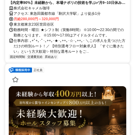
【内定率90%】未経験から、本場ナポリの技術を学ぶ✅️月9~10日休み✨️
転勤なし✨️ピッツァづくりを1から学べる⭐️歴史ある名店で食について一
株式会社キャメル珈琲
流の技術を学べる⭐️
アクセス: 東急⽥園都市線「駒沢⼤学駅」より徒歩1分
月給280,000円～320,000円
東京都東京23区世田谷区
勤務時間・曜日: ★シフト制（実働8時間） ※10:00〜22:30の間での
勤務となります。 ※15:00〜17:00はアイドルタイムです。
仕事内容: ｡+ﾟ+｡･ﾟ･｡++｡･★･｡++｡･☆･｡++｡･ ＼この求人を見つけた方
だけの特別ルート！／ 【特別選考フロー対象求人】 「すぐに働きた
い」という方大歓迎✨️ 特別な選考ルートをご...
固定時間制
交通費支給
昇給あり
正社員