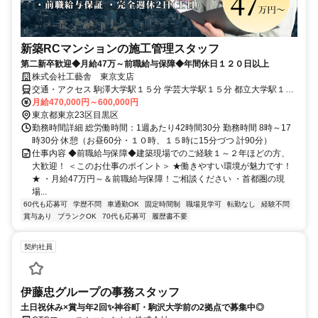
新築RCマンションの施工管理スタッフ
第二新卒歓迎◆月給47万～前職給与保障◆年間休日１２０日以上
株式会社工藝舎 東京支店
交通・アクセス 駒澤大学駅１５分 学芸大学駅１５分 都立大学駅１５
分
月給470,000円～600,000円
東京都東京23区目黒区
勤務時間詳細 総労働時間：1週あたり42時間30分 勤務時間 8時～17
時30分 休憩（お昼60分・１０時、１５時に15分づつ 計90分）
仕事内容 ◆前職給与保障◆建築現場でのご経験１～２年ほどの方、
大歓迎！ ＜このお仕事のポイント＞ ★働きやすい環境が魅力です！
★ ・月給47万円～＆前職給与保障！ご相談ください ・首都圏の現
場...
60代も応募可
学歴不問
車通勤OK
固定時間制
職場見学可
転勤なし
経験不問
賞与あり
ブランクOK
70代も応募可
履歴書不要
契約社員
伊藤忠グループの事務スタッフ
土日祝休み×賞与年2回✨神谷町・駒沢大学前の2拠点で募集中◎