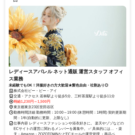
レディースアパレル ネット通販 運営スタッフ オフィ
ス業務
未経験でもOK！洋服好きの方大歓迎★髪色自由・社割あり◎
株式会社ピー・ビー・アイ
交通・アクセス 若林駅より徒歩5分、三軒茶屋駅より徒歩11分
時給1,230円～1,500円
東京都東京23区世田谷区
勤務時間詳細 勤務時間：10:00～19:00 (休憩時間：1時間) 契約更新期
間：1年(自動的に更新、上限なし)
仕事内容 レディースファッションや浴衣好きに。 楽天やゾゾなどの
ECサイトの運営に関わるメンバーを募集中。 ✅ 具体的には… ・楽
天・Amazon・ZOZOTOWNなどECモールの運営管理 ・商品ペ...