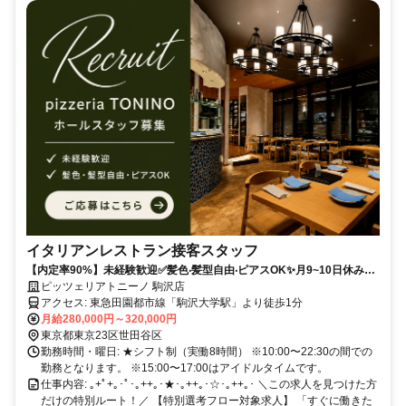
イタリアンレストラン接客スタッフ
【内定率90%】未経験歓迎✅️髪⾊‧髪型⾃由‧ピアスOK✨️月9~10日休み⭐️5
日以上の連休もOK⭐️自由度高く働ける♪
ピッツェリアトニーノ 駒沢店
アクセス: 東急⽥園都市線「駒沢⼤学駅」より徒歩1分
月給280,000円～320,000円
東京都東京23区世田谷区
勤務時間・曜日: ★シフト制（実働8時間） ※10:00〜22:30の間での
勤務となります。 ※15:00〜17:00はアイドルタイムです。
仕事内容: ｡+ﾟ+｡･ﾟ･｡++｡･★･｡++｡･☆･｡++｡･ ＼この求人を見つけた方
だけの特別ルート！／ 【特別選考フロー対象求人】 「すぐに働きた