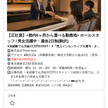
【正社員】<都内6ヶ所から選べる勤務地> ホールスタ
ッフ / 男女活躍中・週休2日制(駒沢)
✦未経験でも月給33万円START！✦『売上インセンティブ＆賞与・さら
に給与Up！』異業種からの転職者多数の大手ガールズバーグループで
株式会社Three nine
す！【週休2日】
アクセス: ●駒沢店● ［田園都市線］ 駒沢大学駅から徒歩2分 ［世田谷
線］ 三軒茶屋駅から徒歩15分 -------------------------------------- ●代々木店
月給330,000円以上
● ［山手線］ 代々木駅から徒歩1分 ［山手線］ 新宿駅から徒歩10分 -
東京都東京23区世田谷区
------------------------------------- ●明大前店● ［京王線］ 明大前駅から徒
勤務時間・曜日: 19：00～翌4：00 ✅実働8時間 ✅休憩あり
歩2分 ［井の頭線］ 下北沢駅から徒歩15分 -----------------------------------
仕事内容: ✨未経験でも月給33万円スタート✨ ◎頑張り次第では、入
--- ●経堂店● ［小田急線］ 経堂駅から徒歩2分 ［世田谷線］ 千歳船橋
社1年未満での昇給も可能です
駅から徒歩15分 -------------------------------------- ●用賀店● ［田園都市
°˖°˖✧°˖✧✧°˖✧°˖✧°˖✧°˖✧°˖✧°˖✧°˖✧°˖✧°˖✧°˖✧ ■■ 給与 月...
線］ 用賀駅から徒歩2分 ［大井町線］ 二子玉川駅から徒歩15分 -------
固定時間制
交通費支給
駅近5分以内
シフト制
昇給あり
------------------------------- ●祖師ヶ谷大蔵店● ［小田急小田原線］ 祖師
ヶ谷大蔵駅から徒歩2分 ［小田急小田原線］ 成城学園前駅から徒歩
正社員
12分