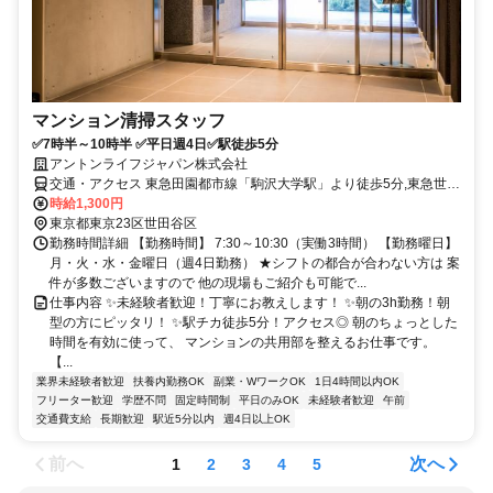
マンション清掃スタッフ
✅7時半～10時半 ✅平日週4日✅駅徒歩5分
アントンライフジャパン株式会社
交通・アクセス 東急田園都市線「駒沢大学駅」より徒歩5分,東急世田
谷線「西太子堂駅」より徒歩14分,東急田園都市線「三軒茶屋駅」よ
時給1,300円
り徒歩14分
東京都東京23区世田谷区
勤務時間詳細 【勤務時間】 7:30～10:30（実働3時間） 【勤務曜日】
月・火・水・金曜日（週4日勤務） ★シフトの都合が合わない方は 案
件が多数ございますので 他の現場もご紹介も可能で...
仕事内容 ✨未経験者歓迎！丁寧にお教えします！ ✨朝の3h勤務！朝
型の方にピッタリ！ ✨駅チカ徒歩5分！アクセス◎ 朝のちょっとした
時間を有効に使って、 マンションの共用部を整えるお仕事です。
【...
業界未経験者歓迎
扶養内勤務OK
副業・WワークOK
1日4時間以内OK
フリーター歓迎
学歴不問
固定時間制
平日のみOK
未経験者歓迎
午前
交通費支給
長期歓迎
駅近5分以内
週4日以上OK
前へ
次へ
1
2
3
4
5