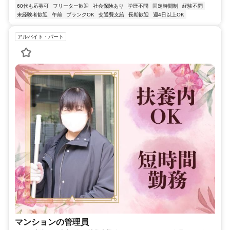
60代も応募可
フリーター歓迎
社会保険あり
学歴不問
固定時間制
経験不問
未経験者歓迎
午前
ブランクOK
交通費支給
長期歓迎
週4日以上OK
アルバイト・パート
マンションの管理員