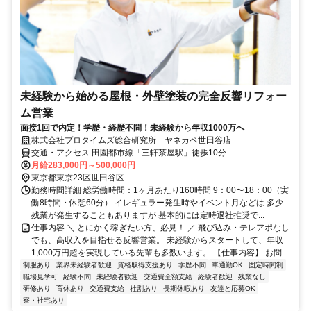
未経験から始める屋根・外壁塗装の完全反響リフォー
ム営業
面接1回で内定！学歴・経歴不問！未経験から年収1000万へ
株式会社プロタイムズ総合研究所 ヤネカベ世田谷店
交通・アクセス 田園都市線「三軒茶屋駅」徒歩10分
月給283,000円～500,000円
東京都東京23区世田谷区
勤務時間詳細 総労働時間：1ヶ月あたり160時間 9：00〜18：00（実
働8時間・休憩60分） イレギュラー発生時やイベント月などは 多少
残業が発生することもありますが 基本的には定時退社推奨で...
仕事内容 ＼ とにかく稼ぎたい方、必見！ ／ 飛び込み・テレアポなし
でも、高収入を目指せる反響営業。 未経験からスタートして、年収
1,000万円超を実現している先輩も多数います。 【仕事内容】 お問...
制服あり
業界未経験者歓迎
資格取得支援あり
学歴不問
車通勤OK
固定時間制
職場見学可
経験不問
未経験者歓迎
交通費全額支給
経験者歓迎
残業なし
研修あり
育休あり
交通費支給
社割あり
長期休暇あり
友達と応募OK
寮・社宅あり