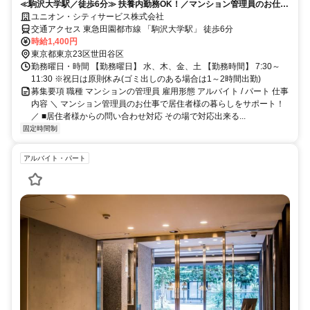
≪駒沢大学駅／徒歩6分≫ 扶養内勤務OK！／マンション管理員のお仕事
／未経験歓迎でも安心スタート◎
ユニオン・シティサービス株式会社
交通アクセス 東急田園都市線 「駒沢大学駅」 徒歩6分
時給1,400円
東京都東京23区世田谷区
勤務曜日・時間 【勤務曜日】 水、木、金、土 【勤務時間】 7:30～
11:30 ※祝日は原則休み(ゴミ出しのある場合は1～2時間出勤)
募集要項 職種 マンションの管理員 雇用形態 アルバイト / パート 仕事
内容 ＼ マンション管理員のお仕事で居住者様の暮らしをサポート！
／ ■居住者様からの問い合わせ対応 その場で対応出来る...
固定時間制
アルバイト・パート