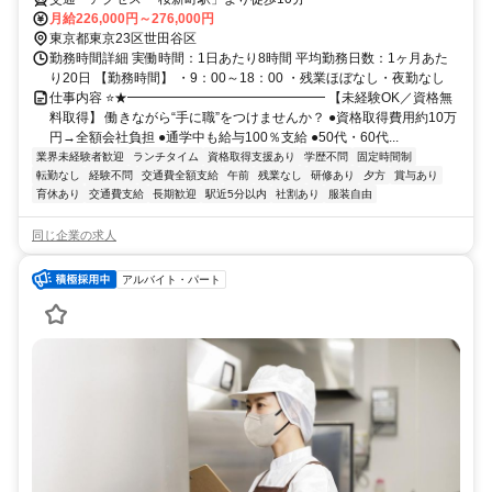
月給226,000円～276,000円
東京都東京23区世田谷区
勤務時間詳細 実働時間：1日あたり8時間 平均勤務日数：1ヶ月あた
り20日 【勤務時間】 ・9：00～18：00 ・残業ほぼなし・夜勤なし
仕事内容 ⭐★━━━━━━━━━━━━━━━ 【未経験OK／資格無
料取得】 働きながら“手に職”をつけませんか？ ●資格取得費用約10万
円→全額会社負担 ●通学中も給与100％支給 ●50代・60代...
業界未経験者歓迎
ランチタイム
資格取得支援あり
学歴不問
固定時間制
転勤なし
経験不問
交通費全額支給
午前
残業なし
研修あり
夕方
賞与あり
育休あり
交通費支給
長期歓迎
駅近5分以内
社割あり
服装自由
同じ企業の求人
アルバイト・パート