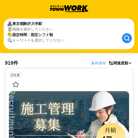
東京都
駒沢大学駅
職種を選択してください
固定時間・固定シフト制
キーワードを選択してください
919件
条件保存
関連度順
正社員