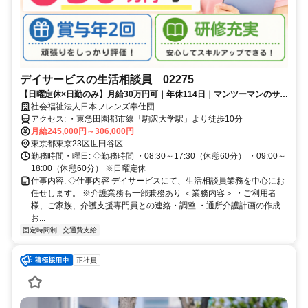
デイサービスの生活相談員 02275
【日曜定休×日勤のみ】月給30万円可｜年休114日｜マンツーマンのサポ
ートで相談しやすい環境♪
社会福祉法人日本フレンズ奉仕団
アクセス: ・東急田園都市線「駒沢大学駅」より徒歩10分
月給245,000円～306,000円
東京都東京23区世田谷区
勤務時間・曜日: ◇勤務時間 ・08:30～17:30（休憩60分） ・09:00～
18:00（休憩60分） ※日曜定休
仕事内容: ◇仕事内容 デイサービスにて、生活相談員業務を中心にお
任せします。 ※介護業務も一部兼務あり ＜業務内容＞ ・ご利用者
様、ご家族、介護支援専門員との連絡・調整 ・通所介護計画の作成
お...
固定時間制
交通費支給
正社員