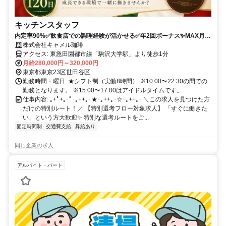
キッチンスタッフ
内定率90%✅️飲食店での調理経験が活かせる✅️年2回ボーナス✨️MAX月
10日休み✨️で本物のスキル獲得！髪型/髪⾊⾃由‧ピアスOK⭐️
株式会社キャメル珈琲
アクセス: 東急⽥園都市線「駒沢⼤学駅」より徒歩1分
月給280,000円～320,000円
東京都東京23区世田谷区
勤務時間・曜日: ★シフト制（実働8時間） ※10:00〜22:30の間での
勤務となります。 ※15:00〜17:00はアイドルタイムです。
仕事内容: ｡+ﾟ+｡･ﾟ･｡++｡･★･｡++｡･☆･｡++｡･ ＼この求人を見つけた方
だけの特別ルート！／ 【特別選考フロー対象求人】 「すぐに働きた
い」という方大歓迎✨️ 特別な選考ルートをご...
固定時間制
交通費支給
昇給あり
同じ企業の求人
アルバイト・パート