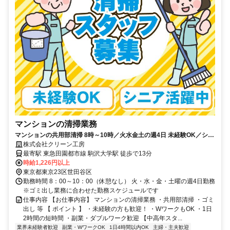
マンションの清掃業務
マンションの共用部清掃 8時～10時／火水金土の週4日 未経験OK／シニ
ア世代の男女多数活躍中！
株式会社クリーン工房
最寄駅 東急田園都市線 駒沢大学駅 徒歩で13分
時給1,226円以上
東京都東京23区世田谷区
勤務時間 8：00～10：00（休憩なし） 火・水・金・土曜の週4日勤務
※ゴミ出し業務に合わせた勤務スケジュールです
仕事内容 【お仕事内容】 マンションの清掃業務 ・共用部清掃 ・ゴミ
出し 等 【 ポイント 】 ・未経験の方も歓迎！ ・WワークもOK ・1日
2時間の短時間 ・副業・ダブルワーク歓迎 【中高年スタ...
業界未経験者歓迎
副業・WワークOK
1日4時間以内OK
主婦・主夫歓迎