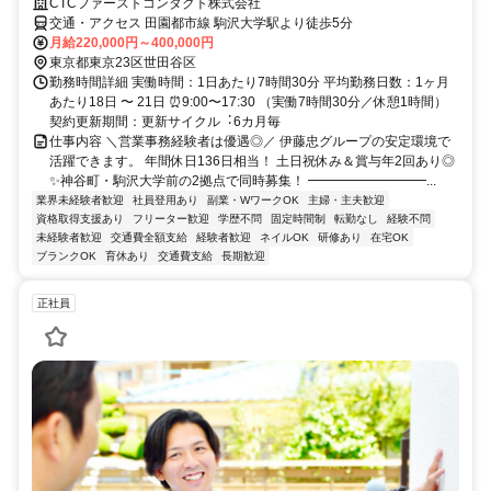
CTCファーストコンタクト株式会社
交通・アクセス 田園都市線 駒沢大学駅より徒歩5分
月給220,000円～400,000円
東京都東京23区世田谷区
勤務時間詳細 実働時間：1日あたり7時間30分 平均勤務日数：1ヶ月
あたり18日 〜 21日 ⏰9:00〜17:30 （実働7時間30分／休憩1時間）
契約更新期間：更新サイクル︓6カ⽉毎
仕事内容 ＼営業事務経験者は優遇◎／ 伊藤忠グループの安定環境で
活躍できます。 年間休日136日相当！ 土日祝休み＆賞与年2回あり◎
✨神谷町・駒沢大学前の2拠点で同時募集！ ━━━━━━━━━...
業界未経験者歓迎
社員登用あり
副業・WワークOK
主婦・主夫歓迎
資格取得支援あり
フリーター歓迎
学歴不問
固定時間制
転勤なし
経験不問
未経験者歓迎
交通費全額支給
経験者歓迎
ネイルOK
研修あり
在宅OK
ブランクOK
育休あり
交通費支給
長期歓迎
正社員