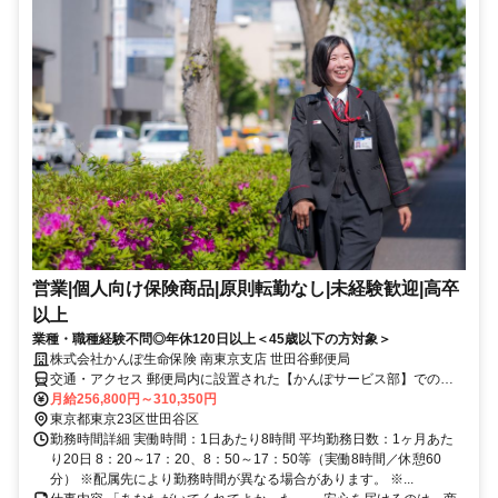
営業|個人向け保険商品|原則転勤なし|未経験歓迎|高卒
以上
業種・職種経験不問◎年休120日以上＜45歳以下の方対象＞
株式会社かんぽ生命保険 南東京支店 世田谷郵便局
交通・アクセス 郵便局内に設置された【かんぽサービス部】での勤
務となります
月給256,800円～310,350円
東京都東京23区世田谷区
勤務時間詳細 実働時間：1日あたり8時間 平均勤務日数：1ヶ月あた
り20日 8：20～17：20、8：50～17：50等（実働8時間／休憩60
分） ※配属先により勤務時間が異なる場合があります。 ※...