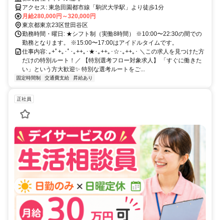
の技術を学べる⭐️
アクセス: 東急⽥園都市線「駒沢⼤学駅」より徒歩1分
月給280,000円～320,000円
東京都東京23区世田谷区
勤務時間・曜日: ★シフト制（実働8時間） ※10:00〜22:30の間での
勤務となります。 ※15:00〜17:00はアイドルタイムです。
仕事内容: ｡+ﾟ+｡･ﾟ･｡++｡･★･｡++｡･☆･｡++｡･ ＼この求人を見つけた方
だけの特別ルート！／ 【特別選考フロー対象求人】 「すぐに働きた
い」という方大歓迎✨️ 特別な選考ルートをご...
固定時間制
交通費支給
昇給あり
正社員