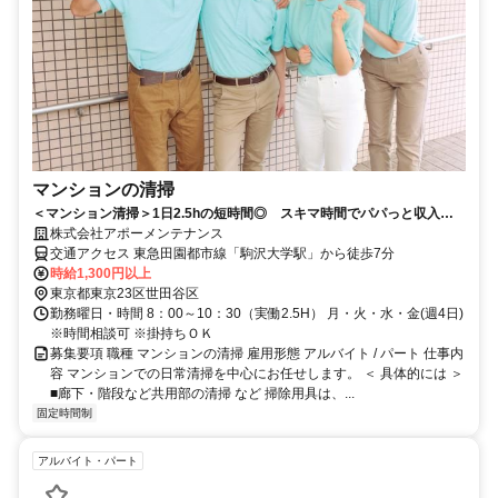
マンションの清掃
＜マンション清掃＞1日2.5hの短時間◎ スキマ時間でパパっと収入確
保が可能です♪
株式会社アポーメンテナンス
交通アクセス 東急田園都市線「駒沢大学駅」から徒歩7分
時給1,300円以上
東京都東京23区世田谷区
勤務曜日・時間 8：00～10：30（実働2.5H） 月・火・水・金(週4日)
※時間相談可 ※掛持ちＯＫ
募集要項 職種 マンションの清掃 雇用形態 アルバイト / パート 仕事内
容 マンションでの日常清掃を中心にお任せします。 ＜ 具体的には ＞
■廊下・階段など共用部の清掃 など 掃除用具は、...
固定時間制
アルバイト・パート