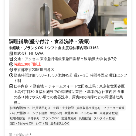
調理補助(盛り付け・食器洗浄・清掃)
未経験・ブランクOK！シフト自由度◎扶養内可/13163
株式会社 HITOWA
交通・アクセス 東京急行電鉄東急田園都市線 駒沢大学 徒歩7分
時給1,300円以上
東京都東京23区世田谷区
勤務時間詳細 5:30～13:30 休憩45分 週2～3日 時間帯固定 曜日はシフ
ト制
仕事内容 ＜勤務地＞ チャームスイート世田谷上馬：東京都世田谷区
上馬4丁目30-6 福祉施設での調理補助業務 ・基本的な仕事内容 食事
の盛り付けや洗い場での食器洗浄、厨房内の清掃などの調理補助業
務...
扶養内勤務OK
社員登用あり
主婦・主夫歓迎
資格取得支援あり
フリーター歓迎
バイク通勤OK
シフト自由
学歴不問
車通勤OK
平日のみOK
未経験者歓迎
経験者歓迎
研修あり
ブランクOK
交通費支給
長期歓迎
フルタイム歓迎
週2・3日からOK
シフト制
週4日以上OK
同じ企業の求人