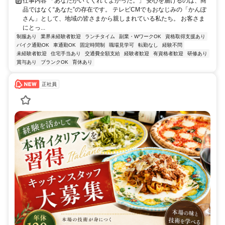
仕事内容 「あなたがいてくれてよかった。」 安心を届けるのは、商
品ではなく“あなた”の存在です。 テレビCMでもおなじみの「かんぽ
さん」として、地域の皆さまから親しまれている私たち。 お客さま
にとっ...
制服あり
業界未経験者歓迎
ランチタイム
副業・WワークOK
資格取得支援あり
バイク通勤OK
車通勤OK
固定時間制
職場見学可
転勤なし
経験不問
未経験者歓迎
住宅手当あり
交通費全額支給
経験者歓迎
有資格者歓迎
研修あり
賞与あり
ブランクOK
育休あり
正社員