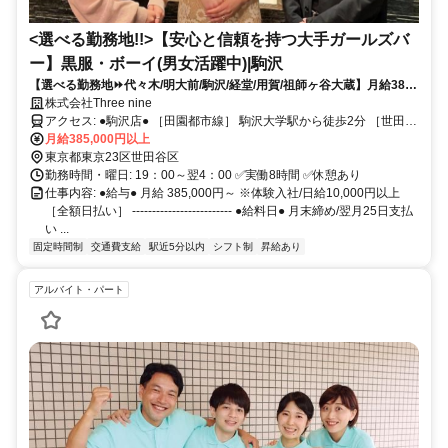
<選べる勤務地!!>【安心と信頼を持つ大手ガールズバ
ー】黒服・ボーイ(男女活躍中)|駒沢
【選べる勤務地⏩代々木/明大前/駒沢/経堂/用賀/祖師ヶ谷大蔵】月給38万
5000円スタート！月給100円以上も可能！高額歩合あり！賞与あり（年
株式会社Three nine
２回）！週休2日制！【経験不問・未経験大歓迎】
アクセス: ●駒沢店● ［田園都市線］ 駒沢大学駅から徒歩2分 ［世田谷
線］ 三軒茶屋駅から徒歩15分 -------------------------------------- ●代々木店
月給385,000円以上
● ［山手線］ 代々木駅から徒歩1分 ［山手線］ 新宿駅から徒歩10分 -
東京都東京23区世田谷区
------------------------------------- ●明大前店● ［京王線］ 明大前駅から徒
勤務時間・曜日: 19：00～翌4：00 ✅実働8時間 ✅休憩あり
歩2分 ［井の頭線］ 下北沢駅から徒歩15分 -----------------------------------
仕事内容: ●給与● 月給 385,000円～ ※体験入社/日給10,000円以上
--- ●経堂店● ［小田急線］ 経堂駅から徒歩2分 ［世田谷線］ 千歳船橋
［全額日払い］ ------------------------- ●給料日● 月末締め/翌月25日支払
駅から徒歩15分 -------------------------------------- ●用賀店● ［田園都市
い ...
線］ 用賀駅から徒歩2分 ［大井町線］ 二子玉川駅から徒歩15分 -------
固定時間制
交通費支給
駅近5分以内
シフト制
昇給あり
------------------------------- ●祖師ヶ谷大蔵店● ［小田急小田原線］ 祖師
ヶ谷大蔵駅から徒歩2分 ［小田急小田原線］ 成城学園前駅から徒歩
アルバイト・パート
12分