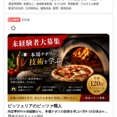
固定時間制
転勤なし
未経験者歓迎
ネイルOK
長期歓迎
フルタイム歓迎
駅近5分以内
土日祝休み
服装自由
髪型・髪色自由
正社員
ピッツェリアのピッツァ職人
内定率90%✨️未経験から、本場ナポリの技術を学ぶ✅️月9~10日休み✨️転
勤なし✨️ピッツァづくりを1から学べる⭐️歴史ある名店で食について一流
株式会社キャメル珈琲