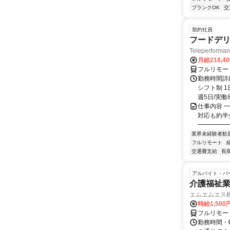
ブランクOK
交
契約社員
フードデリ
Teleperform
月給218,4
フルリモー
勤務時間詳細
シフト制 1
週5日/実働8
仕事内容 ━
対応も約半
━━━━━━
業界未経験者歓
フルリモート
交通費支給
長
アルバイト・パ
介護福祉
エムエムエス
時給1,500
フルリモー
勤務時間・曜