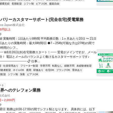
通費支給
長期歓迎
シフト制
ピアスOK
服装自由
バリーカスタマーサポート(完全在宅)受電業務
ance Japan株式会社
00円以上
ト
 実働時間：1日あたり8時間 平均勤務日数：1ヶ月あたり20日 〜 21日
日あたりの実働時間：最大8時間/日 ◆7～25時(可能な方は27時)の間で
時間のシフ...
━ 📅8月26日(水)在宅勤務スタート！━━ 受電がメインですが、メール
分！ 電話とメールのバランスよく働けるカスタマーサポートです♪
━━━━━━━━ 📋 仕事...
迎
社員登用あり
フリーター歓迎
学歴不問
転勤なし
経験不問
未経験者歓迎
経験者歓迎
ネイルOK
夜間
研修あり
在宅OK
ブランクOK
育休あり
期歓迎
シフト制
深夜
ピアスOK
ート
業界へのテレフォン業務
株式会社
円～2,000円
ト
日: 勤務は9:00-17:00の間でシフト制となります。 具体的には、以下