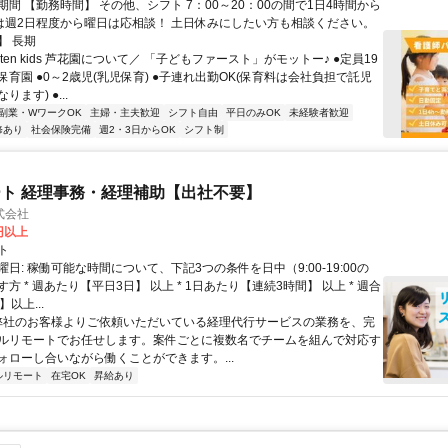
間 【勤務時間】 その他、シフト 7：00～20：00の間で1日4時間から
務は週2日程度から曜日は応相談！ 土日休みにしたい方も相談ください。
】 長期
ten kids 芦花園について／ 「子どもファースト」がモットー♪ ●定員19
育園 ●0～2歳児(乳児保育) ●子連れ出勤OK(保育料は会社負担で託児
ます) ●...
副業・WワークOK
主婦・主夫歓迎
シフト自由
平日のみOK
未経験者歓迎
修あり
社会保険完備
週2・3日からOK
シフト制
ト 経理事務・経理補助【出社不要】
式会社
2円以上
ト
日: 稼働可能な時間について、下記3つの条件を日中（9:00-19:00の
方 * 週あたり【平日3日】 以上 * 1日あたり【連続3時間】 以上 * 週合
以上...
 弊社のお客様よりご依頼いただいている経理代行サービスの業務を、完
ルリモートでお任せします。案件ごとに複数名でチームを組んで対応す
ォローし合いながら働くことができます。...
ルリモート
在宅OK
昇給あり