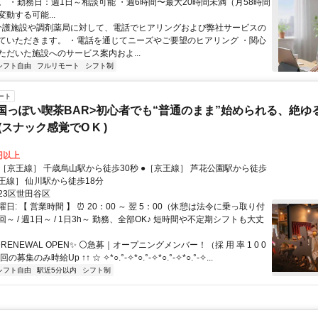
。 ・勤務日：週1日～相談可能 ・週6時間〜最大20時間未満（月58時間
動する可能...
 介護施設や調剤薬局に対して、電話でヒアリングおよび弊社サービスの
ていただきます。 ・電話を通じてニーズやご要望のヒアリング ・関心
ただいた施設へのサービス案内およ...
シフト自由
フルリモート
シフト制
ート
国っぽい喫茶BAR>初心者でも“普通のまま”始められる、絶ゆ
子(スナック感覚でO K )
0円以上
京王線］ 仙川駅から徒歩18分
23区世田谷区
日: 【 営業時間 】 ⏰ 20：00 ～ 翌 5：00（休憩は法令に乗っ取り付
1回～ / 週1日～ / 1日3h～ 勤務、全部OK♪ 短時間や不定期シフトも大丈
✨RENEWAL OPEN✨ ⚪急募｜オープニングメンバー！（採 用 率 1 0 0
の募集のみ時給Up ↑↑ ☆ ✧*○.°-✧*○.°-✧*○.°-✧*○.°-✧...
シフト自由
駅近5分以内
シフト制