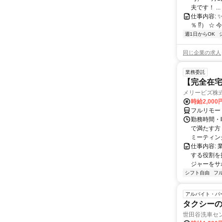
夫です！ ...
仕事内容: 
％ ⁉） ☆ 今回
週1日からOK
同じ企業の求人
業務委託
【完全在宅
メリービズ株
時給2,00
フルリモー
勤務時間・曜
で満たす方
ミーティングや
仕事内容:
する役割を
ジャーをサポ
シフト自由
フ
アルバイト・パ
タクシー
世田谷洗車セ