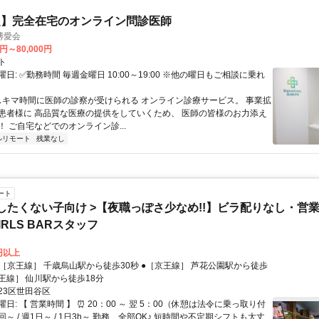
定】完全在宅のオンライン問診医師
博愛会
0円～80,000円
ト
日: ✅勤務時間 毎週金曜日 10:00～19:00 ※他の曜日もご相談に乗れ
 スキマ時間に医師の診察が受けられる オンライン診療サービス。 事業拡
患者様に 高品質な医療の提供をしていくため、 医師の皆様のお力添え
 ご自宅などでのオンライン診...
ルリモート
残業なし
ート
したくない子向け >【夜職っぽさ少なめ!!】ビラ配りなし・営
RLS BARスタッフ
0円以上
京王線］ 仙川駅から徒歩18分
23区世田谷区
日: 【 営業時間 】 ⏰ 20：00 ～ 翌 5：00（休憩は法令に乗っ取り付
1回～ / 週1日～ / 1日3h～ 勤務、全部OK♪ 短時間や不定期シフトも大丈