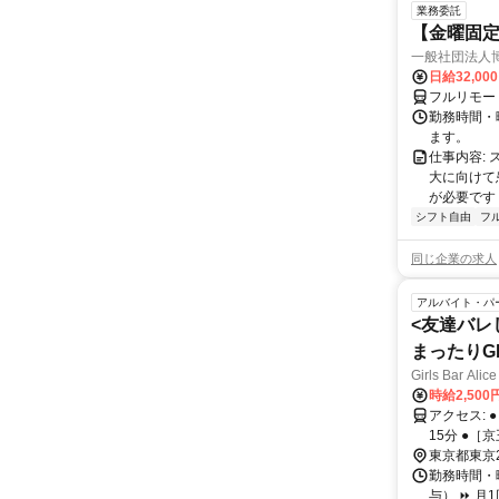
業務委託
【金曜固
一般社団法人
日給32,00
フルリモー
勤務時間・曜
ます。
仕事内容:
大に向けて
が必要です！
シフト自由
フ
同じ企業の求人
アルバイト・パ
<友達バレ
まったりGI
Girls Bar Alice
時給2,50
アクセス: ●［京王線］ 千歳烏山駅から徒歩30秒 ●［京王線］ 芦花公園駅から徒歩
15分 ●［
東京都東京
勤務時間・曜
与） ⏩ 月