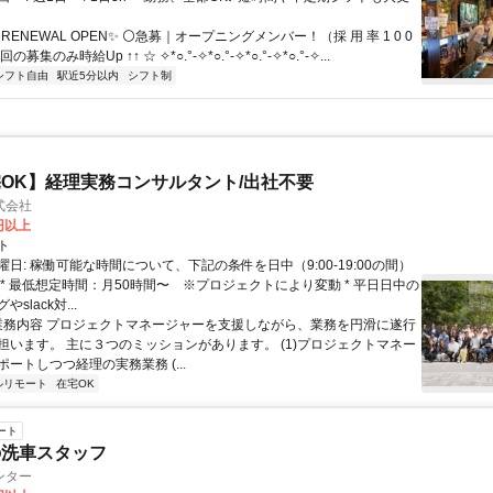
✨RENEWAL OPEN✨ ⚪急募｜オープニングメンバー！（採 用 率 1 0 0
の募集のみ時給Up ↑↑ ☆ ✧*○.°-✧*○.°-✧*○.°-✧*○.°-✧...
シフト自由
駅近5分以内
シフト制
OK】経理実務コンサルタント/出社不要
式会社
0円以上
ト
日: 稼働可能な時間について、下記の条件を日中（9:00-19:00の間）
 * 最低想定時間：月50時間〜 ※プロジェクトにより変動 * 平日日中の
slack対...
 業務内容 プロジェクトマネージャーを支援しながら、業務を円滑に遂行
担います。 主に３つのミッションがあります。 (1)プロジェクトマネー
ートしつつ経理の実務業務 (...
ルリモート
在宅OK
ート
の洗車スタッフ
ンター