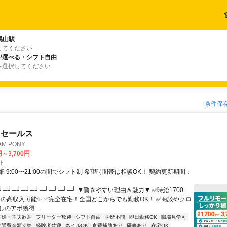
烏山駅
してください
が選べる・シフト自由
を選択してください
条件保
ドセールス
M PONY
円～3,700円
ト
 9:00〜21:00の間でシフト制 希望時間帯は相談OK！ 契約更新期間：
┘─┘─┘─┘─┘─┘─┘─┘─┘ ▼働きやすい理由＆魅力▼ ✅時給1700
0円の高収入可能✨ ✅完全在宅！全国どこからでも勤務OK！ ✅商談やクロ
のアポ獲得...
主婦・主夫歓迎
フリーター歓迎
シフト自由
学歴不問
即日勤務OK
職場見学可
交通費全額支給
経験者歓迎
ネイルOK
食費補助あり
研修あり
在宅OK