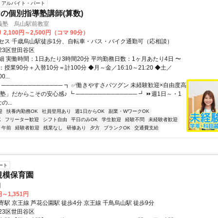
アルバイト・パート
の個別指導塾講師(算数)
義塾 烏山駅前教室
2,100円～2,500円（コマ 90分）
セス 千歳烏山駅徒歩1分、自転車・バス・バイク通勤可（応相談）
23区世田谷区
細 実働時間：1日あたり3時間20分 平均勤務日数：1ヶ月あたり4日 〜
マ：授業90分＋入替10分＝計100分 ◆月～金／16:10～21:20 ◆土／
0...
 ────────────── ┓ ✅働きやすさバツグン 未経験歓迎×自由度高
塾」だからこその安心感♪ ┗ ────────────── ┛ ⏩週1日～・1
...
迎
扶養内勤務OK
社員登用あり
週1日からOK
副業・WワークOK
K
フリーター歓迎
シフト自由
平日のみOK
学生歓迎
経験不問
未経験者歓迎
午前
経験者歓迎
残業なし
研修あり
夕方
ブランクOK
交通費支給
ート
規模保育園
園
円～1,351円
駅 京王線 芦花公園駅 徒歩4分 京王線 千鳥烏山駅 徒歩9分
23区世田谷区