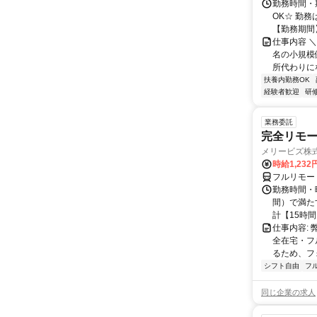
勤務時間・期
OK☆ 勤
【勤務期間
仕事内容 ＼
名の小規模保
所代わりになり
扶養内勤務OK
経験者歓迎
研
業務委託
完全リモー
メリービズ株
時給1,23
フルリモー
勤務時間・曜
間）で満たす
計【15時間】
仕事内容:
全在宅・フ
るため、フ
シフト自由
フ
同じ企業の求人