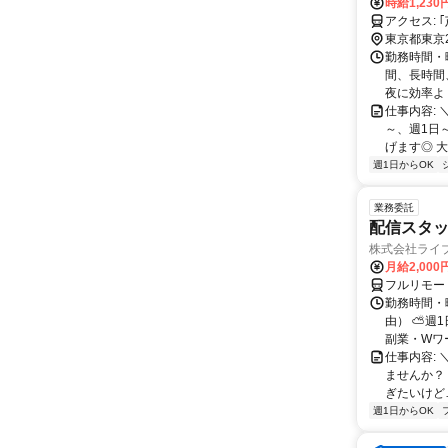
時給1,23
ア
東京都東京
勤務時間・曜
間、長時間
夜に効率よく
仕事内容:
～、週1日
げます◎ 大
週1日からOK
業務委託
配信スタッ
株式会社ライ
月給2,000
フルリモー
勤務時間・
由） ⛅週1
副業・Wワ
仕事内容: 
ませんか？
ぎたいけど…
週1日からOK