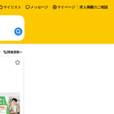
マイリスト
メッセージ
マイページ
求人掲載のご相談
存
関連度順