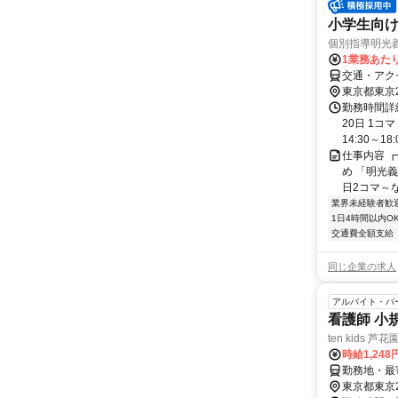
小学生向け
個別指導明光
1業務あたり 
交通・アク
東京都東京
勤務時間詳
20日 1コ
14:30～18:0
仕事内容 ┏
め 「明光義
日2コマ～なの
業界未経験者歓
1日4時間以内O
交通費全額支給
同じ企業の求人
アルバイト・パ
看護師 小
ten kids 芦花
時給1,248
勤務地・最寄
東京都東京