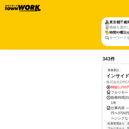
東京都
千歳
職種を選択
時間や曜日
キーワード
343件
業務委託
インサイ
株式会社DREA
時給1,700
フルリモー
勤務時間詳細
1年
仕事内容 ─
円〜370
ージングなし
社員登用あり
フルリモート