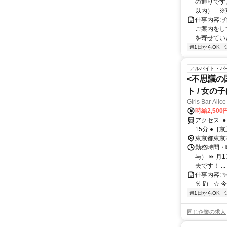
の通りです
以内） ※変
仕事内容:
ご案内をし
を寄せてい
週1日からOK
アルバイト・パ
<不思議の
ト / 女の
Girls Bar Alice
時給2,50
アクセス: ●［京王線］ 千歳烏山駅から徒歩30秒 ●［京王線］ 芦花公園駅から徒歩
15分 ●［
東京都東京
勤務時間・曜
与） ⏩ 月
夫です！ ...
仕事内容: 
％ ⁉） ☆ 今回
週1日からOK
同じ企業の求人