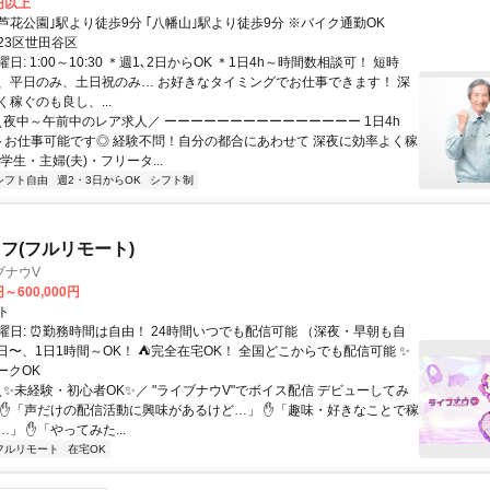
0円以上
クセス: ｢芦花公園｣駅より徒歩9分 ｢八幡山｣駅より徒歩9分 ※バイク通勤OK
23区世田谷区
日: 1:00～10:30 ＊週1､2日からOK ＊1日4h～時間数相談可！ 短時
、平日のみ、土日祝のみ… お好きなタイミングでお仕事できます！ 深
稼ぐのも良し、...
 ＼夜中～午前中のレア求人／ ーーーーーーーーーーーーーーー 1日4h
～お仕事可能です◎ 経験不問！自分の都合にあわせて 深夜に効率よく稼
学生・主婦(夫)・フリータ...
シフト自由
週2・3日からOK
シフト制
フ(フルリモート)
ブナウV
円～600,000円
ト
曜日: ⏰勤務時間は自由！ 24時間いつでも配信可能 （深夜・早朝も自
日〜、1日1時間～OK！ ⛺完全在宅OK！ 全国どこからでも配信可能 ✨
ークOK
＼✨未経験・初心者OK✨／ "ライブナウV"でボイス配信 デビューしてみ
 ✋「声だけの配信活動に興味があるけど…」 ✋「趣味・好きなことで稼
」 ✋「やってみた...
フルリモート
在宅OK