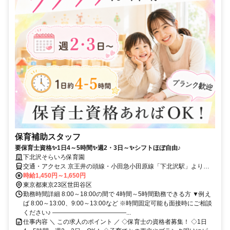
保育補助スタッフ
要保育士資格✨1日4～5時間✨週2・3日～✨シフトほぼ自由♪
下北沢そらいろ保育園
交通・アクセス 京王井の頭線・小田急小田原線「下北沢駅」より徒
歩5分
時給1,450円～1,650円
東京都東京23区世田谷区
勤務時間詳細 8:00～18:00の間で 4時間～5時間勤務できる方 ▼例え
ば 8:00～13:00、9:00～13:00など ※時間固定可能も面接時にご相談
ください♪ ――――――――――――...
仕事内容 ＼ この求人のポイント ／ ◇保育士の資格者募集！ ◇1日