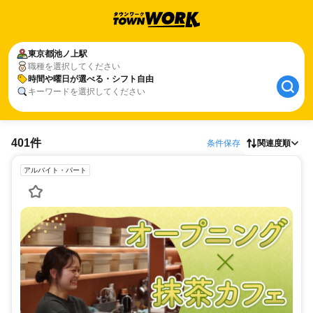
東京都
池ノ上駅
職種を選択してください
時間や曜日が選べる・シフト自由
キーワードを選択してください
401件
条件保存
関連度順
アルバイト・パート