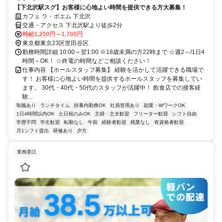
【下北沢駅スグ】お客様に心地よい時間を提供できる方大募集！
カフェ ラ・ボエム 下北沢
交通・アクセス 下北沢駅より徒歩2分
時給1,250円～1,700円
東京都東京23区世田谷区
勤務時間詳細 10:00～翌1:00 ※18歳未満の方22時まで ☆週2～/1日4
時間～OK！ ☆終電の時間などご相談ください！
仕事内容 【ホールスタッフ募集】 経験を活かして活躍できる職場で
す！ お客様に心地よい時間を提供するホールスタッフを募集してい
ます。 30代・40代・50代のスタッフが活躍中！ 飲食店での接客経
験...
制服あり
ランチタイム
扶養内勤務OK
社員登用あり
副業・WワークOK
1日4時間以内OK
土日祝のみOK
主婦・主夫歓迎
フリーター歓迎
シフト自由
学歴不問
学生歓迎
転勤なし
午前
経験者歓迎
残業なし
有資格者歓迎
月1シフト提出
研修あり
夕方
業務委託