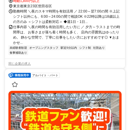
代田 / 東松原 / 東北沢 ] からも徒歩で7～10分程度!!
時給1,800円以上
東京都東京23区世田谷区
勤務時間 ＼夜のスキマ時間を有効活用 ／ 22:00～翌7:00の間 ※上記
シフト以外にも、6:00～24:00の間で相談OK ※22時以降は18歳以上
の方のみ ＜シフトは柔軟対応＞ ◆週1日・1日...
仕事内容 ＼夜の時間を有効活用したい方に ／ 夕方～ラストまでの時
間帯は、 お客さまが落ち着く時間も多く、 店内の雰囲気はゆったり
め。 静かな空間で、丁寧に仕事をしたい方におすすめです◎ ▼おま
かせ...
未経験者歓迎
オープニングスタッフ
駅近5分以内
シフト制
社割あり
食事補助あり
同じ企業の求人
アルバイト・パート