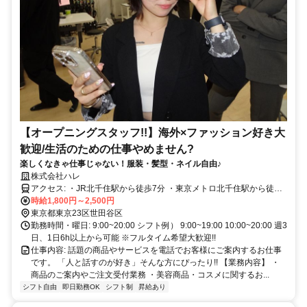
【オープニングスタッフ!!】海外×ファッション好き大
歓迎/生活のための仕事やめません?
楽しくなきゃ仕事じゃない！服装・髪型・ネイル自由♪
株式会社ハレ
アクセス: ・JR北千住駅から徒歩7分 ・東京メトロ北千住駅から徒歩7
分 ・東武スカイツリーライン北千住駅徒歩7分 ・つくばエクスプレス
時給1,800円～2,500円
北千住駅徒歩7分
東京都東京23区世田谷区
勤務時間・曜日: 9:00~20:00 シフト例） 9:00~19:00 10:00~20:00 週3
日、1日6h以上から可能 ※フルタイム希望大歓迎!!
仕事内容: 話題の商品やサービスを電話でお客様にご案内するお仕事
です。 「人と話すのが好き」そんな方にぴったり!! 【業務内容】 ・
商品のご案内やご注文受付業務 ・美容商品・コスメに関するお...
シフト自由
即日勤務OK
シフト制
昇給あり