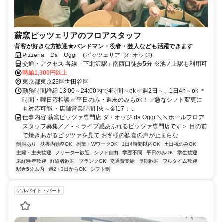
薪窯ピッツェリアのフロアスタッフ
背客が好きな方歓迎★バンドマン・役者・芸人なども活躍できます
Pizzeria Da Oggi (ピッツェリア･ダ･オッジ)
交通・アクセス 各線「下北沢駅」南西口徒歩5分 ※池ノ上駅も利用可
時給1,300円以上
東京都東京23区世田谷区
勤務時間詳細 13:00～24:00内で4時間～ok ✅週2日～、1日4h～ok ＊
時間・曜日応相談 ✅平日のみ・週末のみもok！ ✅急なシフト変更に
も対応可能 ・店舗営業時間 [火～金]17：...
仕事内容 薪窯ピッツァ専門店 ダ・オッジ da Oggi ＼＼ホールフロア
スタッフ募集／／ - ＜ライブ感あふれるピッツァ専門店です＞ 目の前
で焼きあがるピッツァを見て お客様の歓喜の声が止まらな...
制服あり
扶養内勤務OK
副業・WワークOK
1日4時間以内OK
土日祝のみOK
主婦・主夫歓迎
フリーター歓迎
シフト自由
学歴不問
平日のみOK
学生歓迎
未経験者歓迎
経験者歓迎
ブランクOK
交通費支給
長期歓迎
フルタイム歓迎
駅近5分以内
週2・3日からOK
シフト制
アルバイト・パート