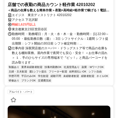
店舗での夜勤の商品カウント軽作業 42010202
＜商品の在庫を数える簡単作業＞夜勤×高時給×軽作業で稼げる！電話面
接で来社＆履歴書不要！
エイジス 東京ディストリクト 42010202
アクセス 下北沢駅
時給1,625円以上
東京都東京23区世田谷区
勤務時間 ・勤務曜日：月・火・水・木・金 ・勤務時間： [1] 22:00～
05:00 ・最低勤務日数（週）：3日 シフトサイクル：1週間 シフト提
出期限：シフト開始の30日前 シフト確定時期：...
仕事内容 深夜閉店後のスーパー・ドラッグストア等で商品の在庫を
数える棚卸業務。屋内作業で夜間でも安心・安全！ ＜お仕事の流れ
＞ １．手のひらサイズの専用端末で『ピッ！』と商品バーコードを
読み取ります ...
制服あり
業界未経験者歓迎
扶養内勤務OK
社員登用あり
副業・WワークOK
主婦・主夫歓迎
週1シフト提出
フリーター歓迎
給料前払いOK
シフト自由
学歴不問
平日のみOK
学生歓迎
経験不問
未経験者歓迎
経験者歓迎
ネイルOK
研修あり
ブランクOK
交通費支給
アルバイト・パート