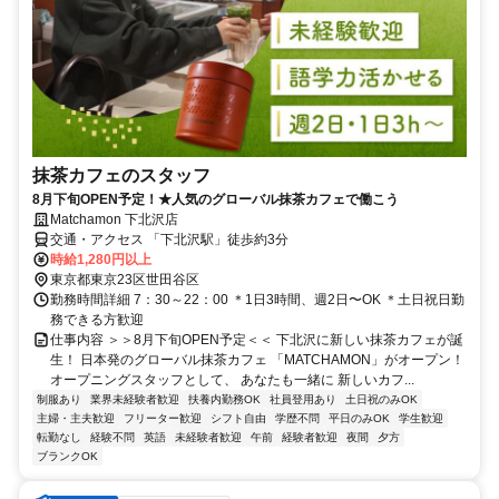
抹茶カフェのスタッフ
8月下旬OPEN予定！★人気のグローバル抹茶カフェで働こう
Matchamon 下北沢店
交通・アクセス 「下北沢駅」徒歩約3分
時給1,280円以上
東京都東京23区世田谷区
勤務時間詳細 7：30～22：00 ＊1日3時間、週2日〜OK ＊土日祝日勤
務できる方歓迎
仕事内容 ＞＞8月下旬OPEN予定＜＜ 下北沢に新しい抹茶カフェが誕
生！ 日本発のグローバル抹茶カフェ 「MATCHAMON」がオープン！
オープニングスタッフとして、 あなたも一緒に 新しいカフ...
制服あり
業界未経験者歓迎
扶養内勤務OK
社員登用あり
土日祝のみOK
主婦・主夫歓迎
フリーター歓迎
シフト自由
学歴不問
平日のみOK
学生歓迎
転勤なし
経験不問
英語
未経験者歓迎
午前
経験者歓迎
夜間
夕方
ブランクOK