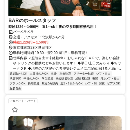
BARのホールスタッフ
時給1226～1400円 週1～ok！夜の空き時間有効活用！
バーペラペラ
交通・アクセス 下北沢駅から5分
時給1,226円～1,500円
東京都東京23区世田谷区
勤務時間詳細 19:30～翌2:00 週1日～勤務可能！
仕事内容 ＜服装自由☆未経験ok＞ おしゃれなＢＡＲで、楽しい会話
や ドリンクの提供などをお願いします！ ◆平日/土日のみＯＫ ◆Ｗワ
ークＯＫ ◆現在のご状況やご希望等レジュメにご記載頂けると助か...
週1日からOK
土日祝のみOK
主婦・主夫歓迎
フリーター歓迎
シフト自由
学歴不問
平日のみOK
学生歓迎
未経験者歓迎
経験者歓迎
夜間
月1シフト提出
ブランクOK
長期歓迎
駅近5分以内
週2・3日からOK
シフト制
深夜
ピアスOK
服装自由
アルバイト・パート