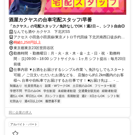
酒屋カクヤスの台車宅配スタッフ/早番
「カクヤス」の宅配スタッフ／免許なしでOK！週2日～、シフト自由◎
なんでも酒や カクヤス 下北沢SS
アクセス 小田急小田原線/東京メトロ千代田線 下北沢南西口徒歩約2
分、小田急小田原線/東京メトロ千代田線 世田谷代田東口徒歩約8分、
時給1,250円以上
京王井の頭線 池ノ上南口徒歩約9分 ※マイカー（車・バイク）通勤不
東京都東京23区世田谷区
可
勤務時間 ・勤務曜日：月・火・水・木・金・土・日・祝 ・勤務時
間： [1] 09:00～18:00 シフトサイクル：1ヶ月 シフト提出：毎月20日
前後
仕事内容 ▼お酒をお届けするシンプル作業 ＼ 免許なしでもスタート
可能 ／ ご注文いただいたお酒などを、 店舗から約1.2km圏内のお客
様へ 台車や自転車でお届けするお仕事です！ ■お届け先は… ・...
制服あり
社員登用あり
副業・WワークOK
土日祝のみOK
フリーター歓迎
学歴不問
平日のみOK
学生歓迎
未経験者歓迎
交通費全額支給
経験者歓迎
週払いOK
即日払いOK
月1シフト提出
長期歓迎
週2・3日からOK
シフト制
社割あり
週4日以上OK
履歴書不要
同じ企業の求人
アルバイト・パート