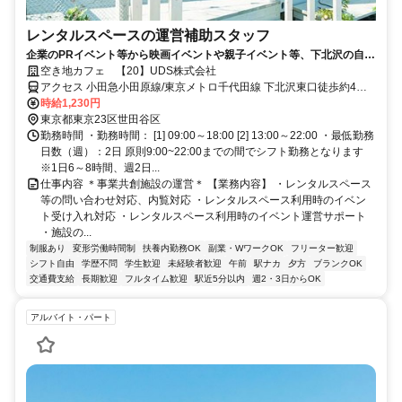
レンタルスペースの運営補助スタッフ
企業のPRイベント等から映画イベントや親子イベント等、下北沢の自由
な「たくらみ」を支援する場＜1日6時間～、週2日～OK＞
空き地カフェ 【20】UDS株式会社
アクセス 小田急小田原線/東京メトロ千代田線 下北沢東口徒歩約4
分、京王井の頭線 下北沢東口徒歩約4分、小田急小田原線/小田急江ノ
時給1,230円
島線 東北沢西口徒歩約5分 小田急線｢下北沢駅｣より徒歩1分
東京都東京23区世田谷区
勤務時間 ・勤務時間： [1] 09:00～18:00 [2] 13:00～22:00 ・最低勤務
日数（週）：2日 原則9:00~22:00までの間でシフト勤務となります
※1日6～8時間、週2日...
仕事内容 ＊事業共創施設の運営＊ 【業務内容】 ・レンタルスペース
等の問い合わせ対応、内覧対応 ・レンタルスペース利用時のイベン
ト受け入れ対応 ・レンタルスペース利用時のイベント運営サポート
・施設の...
制服あり
変形労働時間制
扶養内勤務OK
副業・WワークOK
フリーター歓迎
シフト自由
学歴不問
学生歓迎
未経験者歓迎
午前
駅ナカ
夕方
ブランクOK
交通費支給
長期歓迎
フルタイム歓迎
駅近5分以内
週2・3日からOK
アルバイト・パート