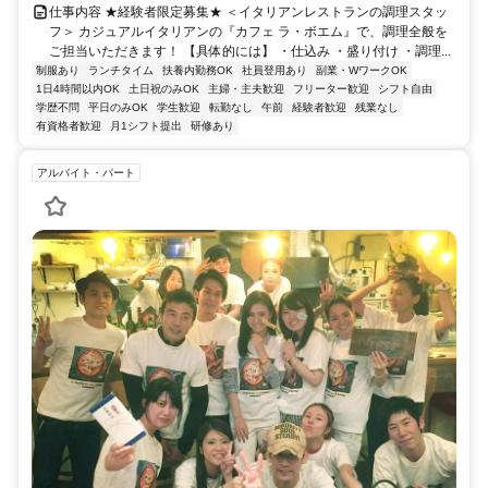
仕事内容 ★経験者限定募集★ ＜イタリアンレストランの調理スタッ
フ＞ カジュアルイタリアンの『カフェ ラ・ボエム』で、調理全般を
ご担当いただきます！ 【具体的には】 ・仕込み ・盛り付け ・調理...
制服あり
ランチタイム
扶養内勤務OK
社員登用あり
副業・WワークOK
1日4時間以内OK
土日祝のみOK
主婦・主夫歓迎
フリーター歓迎
シフト自由
学歴不問
平日のみOK
学生歓迎
転勤なし
午前
経験者歓迎
残業なし
有資格者歓迎
月1シフト提出
研修あり
アルバイト・パート