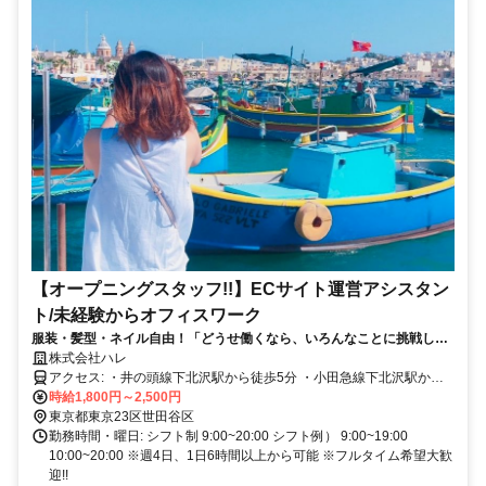
【オープニングスタッフ!!】ECサイト運営アシスタン
ト/未経験からオフィスワーク
服装・髪型・ネイル自由！「どうせ働くなら、いろんなことに挑戦して
みたい！」って人募集！
株式会社ハレ
アクセス: ・井の頭線下北沢駅から徒歩5分 ・小田急線下北沢駅から
徒歩5分
時給1,800円～2,500円
東京都東京23区世田谷区
勤務時間・曜日: シフト制 9:00~20:00 シフト例） 9:00~19:00
10:00~20:00 ※週4日、1日6時間以上から可能 ※フルタイム希望大歓
迎!!