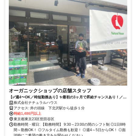
オーガニックショップの店舗スタッフ
【✅週4〜OK／時短勤務あり】✨最初の3ヶ月で昇給チャンスあり！／幅
広い世代が活躍中です！
株式会社ナチュラルハウス
アクセス: 井の頭線 下北沢駅から徒歩１分
時給1,486円以上
東京都東京23区世田谷区
勤務時間・曜日: 【勤務時間】 9:30～23:00の間のシフト制 ◎1日8時
間～勤務OK！ ◎フルタイム勤務も歓迎！ ◎週4～5日からOK！ ◎面
談時にご希望の働き方をお聞かせください