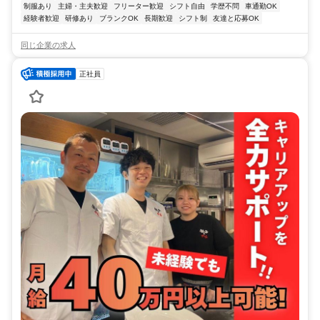
制服あり
主婦・主夫歓迎
フリーター歓迎
シフト自由
学歴不問
車通勤OK
経験者歓迎
研修あり
ブランクOK
長期歓迎
シフト制
友達と応募OK
同じ企業の求人
正社員