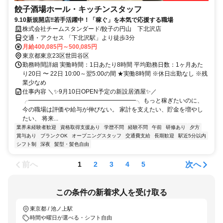
餃子酒場ホール・キッチンスタッフ
9.10新規開店‼若手活躍中！「稼ぐ」を本気で応援する職場
株式会社チームスタンダード/餃子の円山 下北沢店
交通・アクセス 「下北沢駅」より徒歩3分
月給400,085円～500,085円
東京都東京23区世田谷区
勤務時間詳細 実働時間：1日あたり8時間 平均勤務日数：1ヶ月あた
り20日 〜 22日 10:00～翌5:00の間 ★実働8時間 ※休日出勤なし ※残
業少なめ
仕事内容 ＼✨9月10日OPEN予定の新設居酒屋✨／
╭━━━━━━━━━━━━━━━━━━╮ もっと稼ぎたいのに、
今の職場は評価や給与が伸びない。 家計を支えたい、貯金を増やし
たい、 将来...
業界未経験者歓迎
資格取得支援あり
学歴不問
経験不問
午前
研修あり
夕方
賞与あり
ブランクOK
オープニングスタッフ
交通費支給
長期歓迎
駅近5分以内
シフト制
深夜
髪型・髪色自由
前へ
次へ
1
2
3
4
5
この条件の新着求人を受け取る
東京都 / 池ノ上駅
時間や曜日が選べる・シフト自由