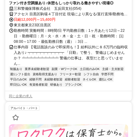
ファン付き空調服あり♪休憩もしっかり取れる働きやすい現場◎
三和警備保障株式会社 五反田支社(054)
アクセス 目黒区駒場４丁目付近 現場により異なる/直行直帰/勤務地相
談可 ■電話面接■来社不要■即日勤務
日給12,000円～15,400円
東京都東京23区目黒区
勤務時間 実働時間：8時間/日 平均勤務日数：1ヶ月あたり12日～22
日 ・勤務曜日：月・火・水・木・金・土・日・祝 ・勤務時間： [1]
08:00～17:00 ・最低勤務日数（週）：3日 ...
仕事内容 【電話面談のみで即採用も！】給料以外に８.6万円の臨時収
入あり♪ ┯┯┯┯┯┯┯┯┯┯ 「日勤」で整う、 警備はじめません
か？ ┷┷┷┷┷┷┷┷┷┷ 警備の仕事は、 夜型だと思っていませ
ん...
制服あり
業界未経験者歓迎
副業・WワークOK
土日祝のみOK
主婦・主夫歓迎
週1シフト提出
資格取得支援あり
フリーター歓迎
シフト自由
学歴不問
平日のみOK
経験不問
未経験者歓迎
経験者歓迎
ネイルOK
週払いOK
即日払いOK
有資格者歓迎
研修あり
ブランクOK
同じ企業の求人
アルバイト・パート