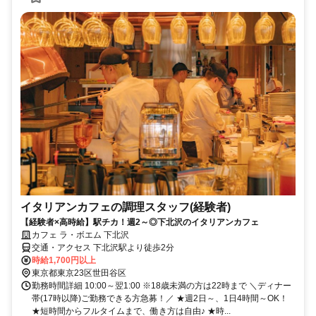
イタリアンカフェの調理スタッフ(経験者)
【経験者×高時給】駅チカ！週2～◎下北沢のイタリアンカフェ
カフェ ラ・ボエム 下北沢
交通・アクセス 下北沢駅より徒歩2分
時給1,700円以上
東京都東京23区世田谷区
勤務時間詳細 10:00～翌1:00 ※18歳未満の方は22時まで ＼ディナー
帯(17時以降)ご勤務できる方急募！／ ★週2日～、1日4時間～OK！
★短時間からフルタイムまで、働き方は自由♪ ★時...