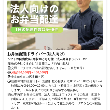
お弁当配達ドライバー(法人向け)
シフトの自由度高×月収38万も可能！法人弁当ドライバー/dr
株式会社くるめし(世田谷区エリア向け求人)
交通・アクセス 出社の必要はありません。（直行直帰）
月給330,000円～400,000円
東京都東京23区世田谷区
勤務時間詳細 週5日～（勤務日数応相談） ①8:00～13:00のうち3～4
時間以内 ②14:00〜19:00 のうち3～4時間以内 上記①＋②の稼働とな
ります。（事前相談にて時間帯が前後する場合あり...
仕事内容 お弁当の集荷、法人（主にオフィス）向けの配達・配送を
お願いいたします。 1日あたりの配達件数は5～8件程です。 ※配送
エリア：東京都23区(ルートによって左記以外のエリアを含む可能性
あり)...