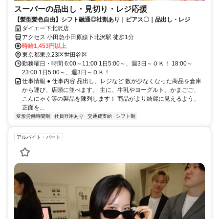
スーパーの品出し・見切り・レジ応援
【髪型髪色自由】シフト融通◎社割あり｜ピアス〇｜品出し・レジ
ダイエー下北沢店
アクセス 小田急小田原線下北沢駅 徒歩1分
時給1,453円以上
東京都東京23区世田谷区
勤務曜日・時間 6:00～11:00 1日5:00～、週3日～ＯＫ！ 18:00～
23:00 1日5:00～、週3日～ＯＫ！
仕事情報 ● 仕事内容 品出し、レジなど 数が少なくなった商品を倉庫
から運び、店頭に並べます。 主に、牛乳やヨーグルト、かまごご、
こんにゃく等の製品を陳列します！ 商品がより綺麗に見えるよう、
正面を...
変形労働時間制
社員登用あり
交通費支給
シフト制
アルバイト・パート