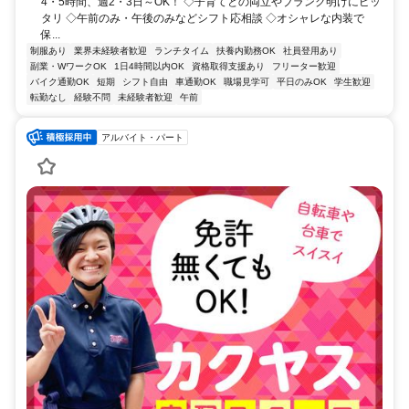
4・5時間、週2・3日～OK！ ◇子育てとの両立やブランク明けにピッ
タリ ◇午前のみ・午後のみなどシフト応相談 ◇オシャレな内装で
保...
制服あり
業界未経験者歓迎
ランチタイム
扶養内勤務OK
社員登用あり
副業・WワークOK
1日4時間以内OK
資格取得支援あり
フリーター歓迎
バイク通勤OK
短期
シフト自由
車通勤OK
職場見学可
平日のみOK
学生歓迎
転勤なし
経験不問
未経験者歓迎
午前
アルバイト・パート