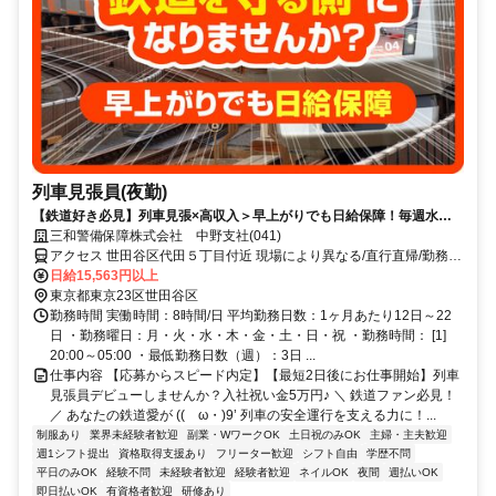
列車見張員(夜勤)
【鉄道好き必見】列車見張×高収入＞早上がりでも日給保障！毎週水曜
が給料日！日払いもOK！
三和警備保障株式会社 中野支社(041)
アクセス 世田谷区代田５丁目付近 現場により異なる/直行直帰/勤務地
相談可 ■電話面接■来社不要■即日勤務
日給15,563円以上
東京都東京23区世田谷区
勤務時間 実働時間：8時間/日 平均勤務日数：1ヶ月あたり12日～22
日 ・勤務曜日：月・火・水・木・金・土・日・祝 ・勤務時間： [1]
20:00～05:00 ・最低勤務日数（週）：3日 ...
仕事内容 【応募からスピード内定】【最短2日後にお仕事開始】列車
見張員デビューしませんか？入社祝い金5万円♪ ＼ 鉄道ファン必見！
／ あなたの鉄道愛が ((ゝω・)9’ 列車の安全運行を支える力に！...
制服あり
業界未経験者歓迎
副業・WワークOK
土日祝のみOK
主婦・主夫歓迎
週1シフト提出
資格取得支援あり
フリーター歓迎
シフト自由
学歴不問
平日のみOK
経験不問
未経験者歓迎
経験者歓迎
ネイルOK
夜間
週払いOK
即日払いOK
有資格者歓迎
研修あり