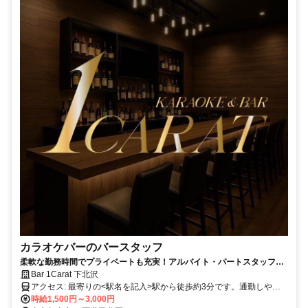
カラオケバーのバースタッフ
柔軟な勤務時間でプライベートも充実！アルバイト・パートスタッフ大
募集
Bar 1Carat 下北沢
アクセス: 最寄りの<駅名を記入>駅から徒歩約3分です。通勤しやす
い環境です。
時給1,500円～3,000円