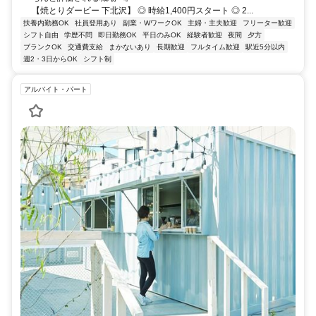
【焼とりダービー 下北沢】 ◎ 時給1,400円スタート ◎ 2...
扶養内勤務OK
社員登用あり
副業・WワークOK
主婦・主夫歓迎
フリーター歓迎
シフト自由
学歴不問
即日勤務OK
平日のみOK
経験者歓迎
夜間
夕方
ブランクOK
交通費支給
まかないあり
長期歓迎
フルタイム歓迎
駅近5分以内
週2・3日からOK
シフト制
アルバイト・パート