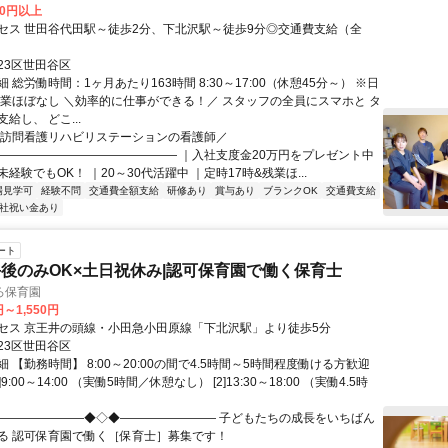
00円以上
セス 世田谷代田駅～徒歩2分、下北沢駅～徒歩9分◎交通費支給（全
23区世田谷区
 総労働時間：1ヶ月あたり163時間 8:30～17:00（休憩45分～） ※日
残業ほぼなし ＼効率的に仕事ができる！／ スタッフの全員にスマホと タ
給し、 どこ...
＼訪問看護リハビリステーションの看護師／
――――――――――――――― ｜入社支度金20万円をプレゼント中
経験でもOK！ ｜20～30代活躍中 ｜定時17時&残業ほ...
場見学可
経験不問
交通費全額支給
研修あり
賞与あり
ブランクOK
交通費支給
社祝い金あり
ート
午後のみOK×土日祝休み|認可保育園で働く保育士
ろ保育園
円～1,550円
セス 京王井の頭線・小田急小田原線「下北沢駅」より徒歩5分
23区世田谷区
 【勤務時間】 8:00～20:00の間で4.5時間～5時間程度働ける方歓迎
]9:00～14:00 （実働5時間／休憩なし） [2]13:30～18:00 （実働4.5時
――――――――◆◇◆―――――――― 子どもたちの成長をいちばん
る 認可保育園で働く［保育士］募集です！