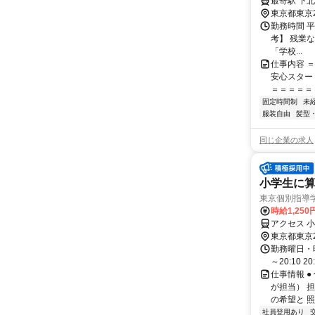
東京都東京
勤務時間 平日
考】 残業
「学校...
仕事内容 
安心スター
＝＝＝＝＝＝
固定時間制
未
服装自由
髪型
同じ企業の求人
小学生に算
東京個別指導
時給1,250
アクセス 
東京都東京
勤務曜日・時間
～20:10 2
仕事情報 
が担当） 
の希望と 照
社員登用あり