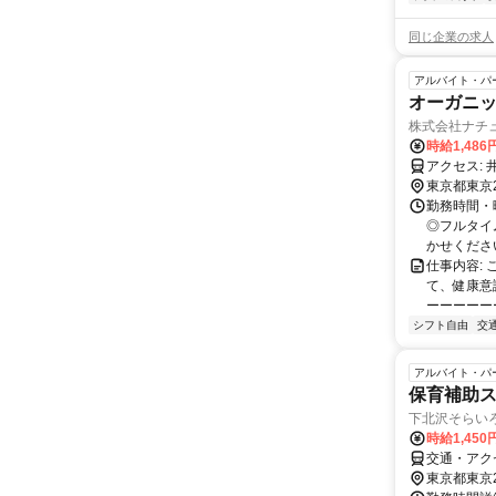
同じ企業の求人
アルバイト・パ
オーガニ
株式会社ナチ
時給1,48
ア
東京都東京
勤務時間・曜
◎フルタイ
かせくださ
仕事内容:
て、健康意
ーーーーーー
シフト自由
交
アルバイト・パ
保育補助
下北沢そらい
時給1,450
交通・アク
東京都東京