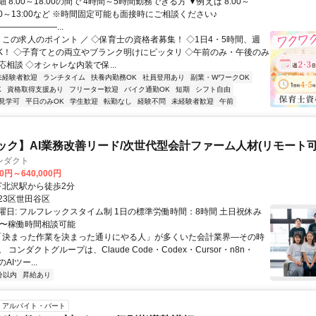
 8:00～18:00の間で 4時間～5時間勤務できる方 ▼例えば 8:00～
9:00～13:00など ※時間固定可能も面接時にご相談ください♪
――――――...
＼ この求人のポイント ／ ◇保育士の資格者募集！ ◇1日4・5時間、週
OK！ ◇子育てとの両立やブランク明けにピッタリ ◇午前のみ・午後のみ
相談 ◇オシャレな内装で保...
未経験者歓迎
ランチタイム
扶養内勤務OK
社員登用あり
副業・WワークOK
K
資格取得支援あり
フリーター歓迎
バイク通勤OK
短期
シフト自由
見学可
平日のみOK
学生歓迎
転勤なし
経験不問
未経験者歓迎
午前
ック】AI業務改善リード/次世代型会計ファーム人材(リモート可
ンダクト
00円～640,000円
クセス: 下北沢駅から徒歩2分
23区世田谷区
曜日: フルフレックスタイム制 1日の標準労働時間：8時間 土日祝休み
間〜稼働時間相談可能
 「決まった作業を決まった通りにやる人」が多くいた会計業界—その時
コンダクトグループは、Claude Code・Codex・Cursor・n8n・
のAIツー...
分以内
昇給あり
アルバイト・パート