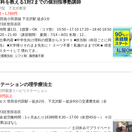
科を教える1対2までの個別指導塾講師
学院 下北沢教室
円～1,760円
小田急小田原線 下北沢駅 徒歩1分
23区世田谷区
 週1日、1授業～OK 〈コマ割〉 15:50～17:10 17:20～18:40 18:50
0:20～21:40 〈講習期間〉 夏期：7/14～8/31 冬期：12...
● 仕事内容 ■中学生向け理科の授業からスタート ■担当制（科目ごとに同
当） ■大学帰りそのまま先生に！ スーツ不要！私服のままでOK★ 得意
タートして 慣れてき...
交通費支給
シフト制
履歴書不要
ステーションの理学療法士
訪問看護リハビリステーション
00円以上
セス 世田谷代田駅～徒歩2分、下北沢駅～徒歩9分◎交通費支給（全
23区世田谷区
 総労働時間：1ヶ月あたり163時間 8:30～17:00（休憩45分～） ※日
残業ほぼなし
―――――――――――――――――――― ✅ 土日休みでプライベート