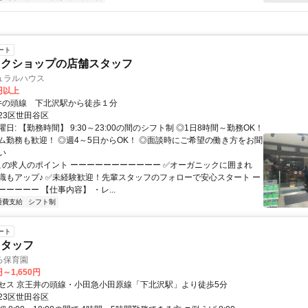
ート
ックショップの店舗スタッフ
ュラルハウス
6円以上
クセス: 井の頭線 下北沢駅から徒歩１分
23区世田谷区
日: 【勤務時間】 9:30～23:00の間のシフト制 ◎1日8時間～勤務OK！
ム勤務も歓迎！ ◎週4～5日からOK！ ◎面談時にご希望の働き方をお聞
い
 この求人のポイント ーーーーーーーーーーー ✅オーガニックに囲まれ
識もアップ♪ ✅未経験歓迎！先輩スタッフのフォローで安心スタート ー
ーーーー 【仕事内容】 ・レ...
通費支給
シフト制
ート
スタッフ
ろ保育園
円～1,650円
セス 京王井の頭線・小田急小田原線「下北沢駅」より徒歩5分
23区世田谷区