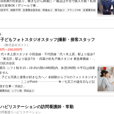
 美容医療の社割あり。働きながら綺麗に ✅ 備品は手当で購入可能！私用
直行直帰OK！ITツールで事...
場見学可
経験不問
交通費全額支給
研修あり
賞与あり
ブランクOK
交通費支給
員
子どもフォトスタジオスタッフ|撮影・接客スタッフ
 (株式会社ポスト)
00円～268,000円
徒歩8分 ・横浜青葉台スタジオ 東急田園都市線「青葉台
23区渋谷区
歩15分
日: シフト制 8:15～18:45の間の9時間(内、休憩1時間) ※平日は残業
ません
 ＼ 子ども写真と接客が好きな方へ／ 未経験からプロのフォトスタジオス
✼┈┈┈┈┈┈┈ここがPoint┈┈┈┈┈┈┈✼ ✅七五三や誕生日など記
す仕事 ✅月給2...
通費支給
シフト制
昇給あり
リハビリステーションの訪問看護師・常勤
訪問看護リハビリステーション