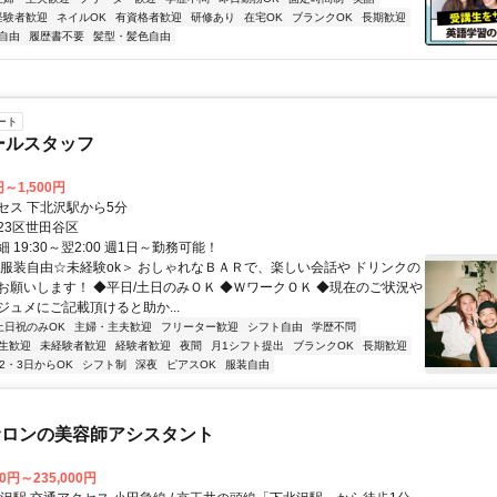
経験者歓迎
ネイルOK
有資格者歓迎
研修あり
在宅OK
ブランクOK
長期歓迎
自由
履歴書不要
髪型・髪色自由
ート
ールスタッフ
円～1,500円
セス 下北沢駅から5分
23区世田谷区
 19:30～翌2:00 週1日～勤務可能！
＜服装自由☆未経験ok＞ おしゃれなＢＡＲで、楽しい会話や ドリンクの
お願いします！ ◆平日/土日のみＯＫ ◆ＷワークＯＫ ◆現在のご状況や
ジュメにご記載頂けると助か...
土日祝のみOK
主婦・主夫歓迎
フリーター歓迎
シフト自由
学歴不問
生歓迎
未経験者歓迎
経験者歓迎
夜間
月1シフト提出
ブランクOK
長期歓迎
2・3日からOK
シフト制
深夜
ピアスOK
服装自由
サロンの美容師アシスタント
00円～235,000円