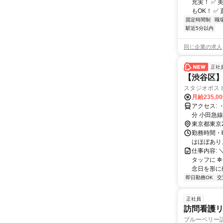
充実！ ✅
もOK！ ✅ 
固定時間制
職
駅近5分以内
同じ企業の求人
正社
【渋谷区】
スタジオポスト
月給235,0
アクセス: ・代々木上原スタジオ 小田急線・千代田線「代々木上原」駅より徒歩7
分 小田急線「東北沢」駅より徒歩7分 ・武蔵小杉丸子橋スタジオ 東急東横線・東
急目黒線「新丸子」駅より
東京都東京
駅」より徒
勤務時間・曜
はほぼあり
仕事内容:
タッフに 
念日を形に残
即日勤務OK
交
正社員
訪問看護
ブルーベリー