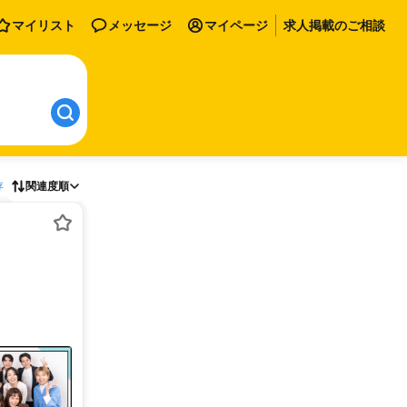
マイリスト
メッセージ
マイページ
求人掲載のご相談
存
関連度順