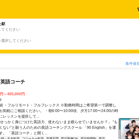
上駅
してください
を選択してください
条件保
な英語コーチ
0円～405,000円
ト
細 ・フルリモート・フルフレックス ※勤務時間はご希望第一で調整し
気軽にご相談ください。 ・朝6:00〜10:00頃、夕方17:00〜24:00の時
レッスンを提供して...
「せっかく身につけた英語力、使わないまま眠らせていませんか？」 “も
ない”と願う人のための英語コーチングスクール 「90 English」を運
。 「英語コーチ」と聞く...
主婦・主夫歓迎
フリーター歓迎
学歴不問
即日勤務OK
固定時間制
英語