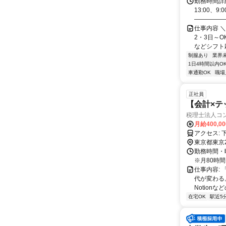
勤務時間詳細
13:00、
――――――
仕事内容 
2・3日～
などシフト応
制服あり
業界
1日4時間以内O
車通勤OK
職場
正社員
【会計×テ
税理士法人コ
月給400,0
ア
東京都東京
勤務時間・
※月80時
仕事内容:
代が変わる。 
Notionなど
在宅OK
駅近5