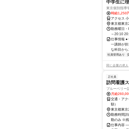
中学生に理
東京個別指導
時給1,250
アクセス 
東京都東京
勤務曜日・時間
～20:10 2
仕事情報 
一講師が担
な科目からス
社員登用あり
同じ企業の求人
正社員
訪問看護
ブルーベリー
月給260,0
交通・アク
額）
東京都東京
勤務時間詳細
勤のみ ※
仕事内容 