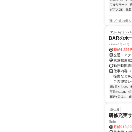
フルリモート
ピアスOK
服装
同じ企業の求人
アルバイト・パ
BARのホ
バーペラペラ
時給1,226
交通・アク
東京都東京
勤務時間詳細
仕事内容 
提供などを
ご希望等レ
週1日からOK
平日のみOK
学
駅近5分以内
週
正社員
研修充実
Sete
月給213,0