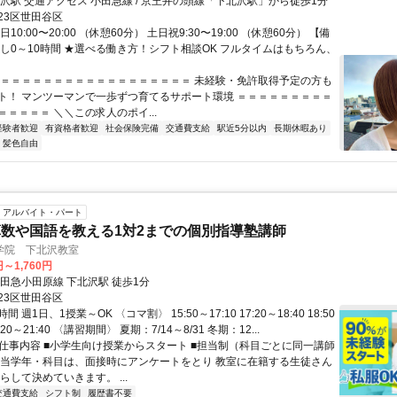
最寄駅 下北沢駅 交通アクセス 小田急線 / 京王井の頭線「下北沢駅」から徒歩1分
23区世田谷区
10:00〜20:00 （休憩60分） 土日祝9:30〜19:00 （休憩60分） 【備
なし0～10時間 ★選べる働き方！シフト相談OK フルタイムはもちろん、
＝＝＝＝＝＝＝＝＝＝＝＝＝＝＝＝＝＝＝ 未経験・免許取得予定の方も
ト！ マンツーマンで一歩ずつ育てるサポート環境 ＝＝＝＝＝＝＝＝＝
＝＝＝＝ ＼＼この求人のポイ...
経験者歓迎
有資格者歓迎
社会保険完備
交通費支給
駅近5分以内
長期休暇あり
・髪色自由
アルバイト・パート
数や国語を教える1対2までの個別指導塾講師
学院 下北沢教室
円～1,760円
小田急小田原線 下北沢駅 徒歩1分
23区世田谷区
 週1日、1授業～OK 〈コマ割〉 15:50～17:10 17:20～18:40 18:50
0:20～21:40 〈講習期間〉 夏期：7/14～8/31 冬期：12...
● 仕事内容 ■小学生向け授業からスタート ■担当制（科目ごとに同一講師
担当学年・科目は、面接時にアンケートをとり 教室に在籍する生徒さん
らして決めていきます。 ...
交通費支給
シフト制
履歴書不要