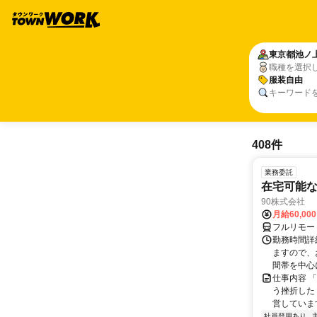
東京都
池ノ
職種を選択
服装自由
キーワード
408件
業務委託
在宅可能
90株式会社
月給60,00
フルリモー
勤務時間詳
ますので、お
間帯を中心に
仕事内容 
う挫折したく
営しています
社員登用あり