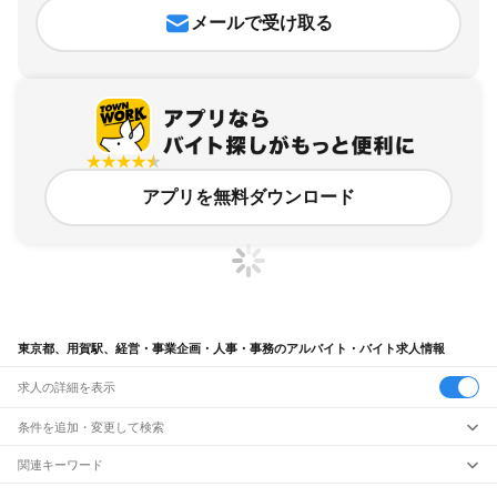
メールで受け取る
アプリを無料ダウンロード
東京都、用賀駅、経営・事業企画・人事・事務のアルバイト・バイト求人情報
求人の詳細を表示
条件を追加・変更して検索
市区町村を追加・変更
関連キーワード
完全在宅ワーク 全国
シール貼り 在宅
現在地周辺
ガチャガチャ
犬カフェ
東京都