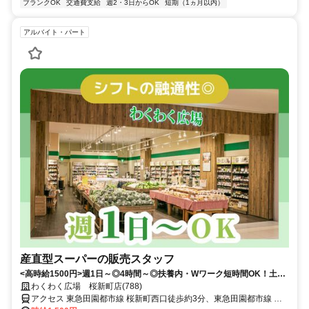
ブランクOK
交通費支給
週2・3日からOK
短期（1ヵ月以内）
アルバイト・パート
産直型スーパーの販売スタッフ
<高時給1500円>週1日～◎4時間～◎扶養内・Wワーク短時間OK！土日
のみ可/未経験OK
わくわく広場 桜新町店(788)
アクセス 東急田園都市線 桜新町西口徒歩約3分、東急田園都市線 用