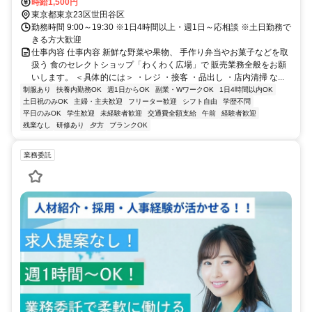
賀東口徒歩約14分、東急田園都市線 駒沢大学駒沢公園口徒歩約23分
時給1,500円
東京都東京23区世田谷区
勤務時間 9:00～19:30 ※1日4時間以上・週1日～応相談 ※土日勤務で
きる方大歓迎
仕事内容 仕事内容 新鮮な野菜や果物、 手作り弁当やお菓子などを取
扱う 食のセレクトショップ「わくわく広場」で 販売業務全般をお願
いします。 ＜具体的には＞ ・レジ ・接客 ・品出し ・店内清掃 な...
制服あり
扶養内勤務OK
週1日からOK
副業・WワークOK
1日4時間以内OK
土日祝のみOK
主婦・主夫歓迎
フリーター歓迎
シフト自由
学歴不問
平日のみOK
学生歓迎
未経験者歓迎
交通費全額支給
午前
経験者歓迎
残業なし
研修あり
夕方
ブランクOK
業務委託