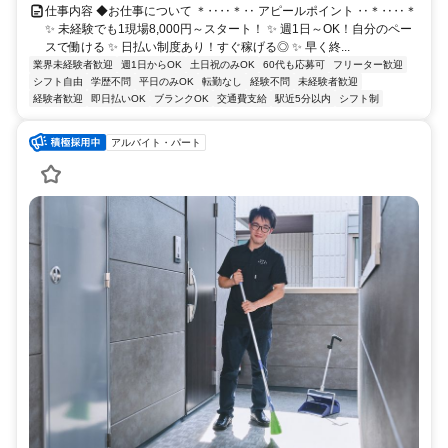
仕事内容 ◆お仕事について ＊‥‥＊‥ アピールポイント ‥＊‥‥＊
✨ 未経験でも1現場8,000円～スタート！ ✨ 週1日～OK！自分のペー
スで働ける ✨ 日払い制度あり！すぐ稼げる◎ ✨ 早く終...
業界未経験者歓迎
週1日からOK
土日祝のみOK
60代も応募可
フリーター歓迎
シフト自由
学歴不問
平日のみOK
転勤なし
経験不問
未経験者歓迎
経験者歓迎
即日払いOK
ブランクOK
交通費支給
駅近5分以内
シフト制
アルバイト・パート