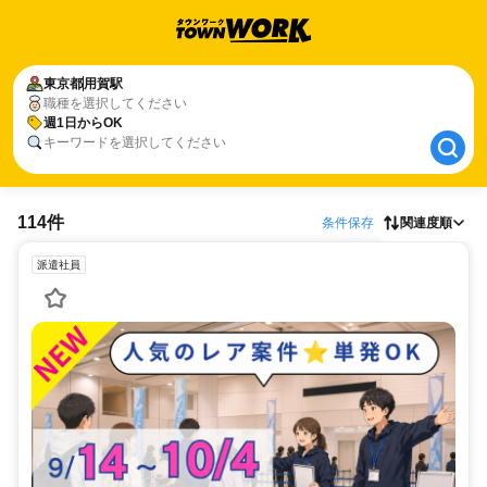
東京都
東京都
用賀駅
用賀駅
職種を選択してください
週1日からOK
週1日からOK
キーワードを選択してください
114件
条件保存
関連度順
派遣社員