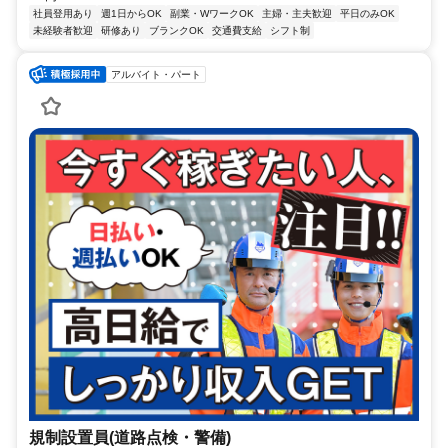
社員登用あり
週1日からOK
副業・WワークOK
主婦・主夫歓迎
平日のみOK
未経験者歓迎
研修あり
ブランクOK
交通費支給
シフト制
アルバイト・パート
規制設置員(道路点検・警備)