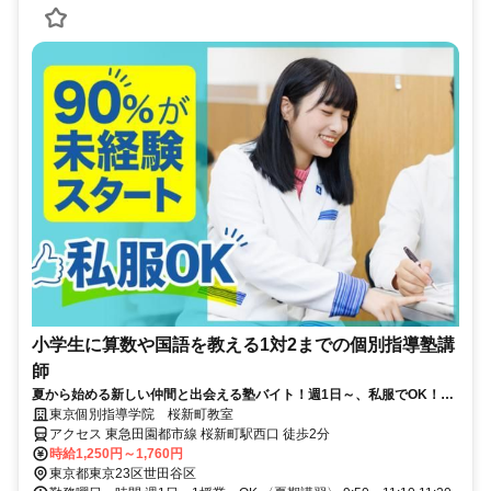
小学生に算数や国語を教える1対2までの個別指導塾講
師
夏から始める新しい仲間と出会える塾バイト！週1日～、私服でOK！テ
ストや帰省なども調整可能！
東京個別指導学院 桜新町教室
アクセス 東急田園都市線 桜新町駅西口 徒歩2分
時給1,250円～1,760円
東京都東京23区世田谷区