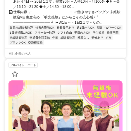
あたり4日 〜 20日 1コマ：授業90分＋入替10分＝計100分 ◆月～金
／16:10～21:20 ◆土／14:30～18:00...
仕事内容 ┏ ────────────── ┓ ✅働きやすさバツグン 未経験
歓迎×自由度高め 「明光義塾」だからこその安心感♪ ┗
────────────── ┛ ⏩週1日～・1日2コマ～なの...
業界未経験者歓迎
扶養内勤務OK
社員登用あり
週1日からOK
副業・WワークOK
1日4時間以内OK
フリーター歓迎
シフト自由
平日のみOK
学生歓迎
経験不問
未経験者歓迎
交通費全額支給
午前
経験者歓迎
残業なし
研修あり
夕方
ブランクOK
交通費支給
同じ企業の求人
アルバイト・パート