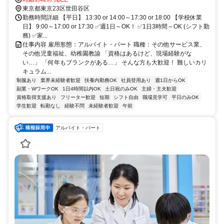
東京都東京23区世田谷区
勤務時間詳細 【平日】 13:30 or 14:00～17:30 or 18:00 【学校休業
日】 9:00～17:00 or 17:30 ✅週1日～OK！ ✅1日3時間～OK (シフト勤
務) ✅家...
仕事内容 雇用形態：アルバイト・パート 職種：その他サービス業、
その他児童福祉、幼稚園教諭 「資格はあるけど、現場経験がな
い…」 「何年もブランクがある…」 そんな方も大歓迎！ 難しいカリ
キュラム...
制服あり
業界未経験者歓迎
扶養内勤務OK
社員登用あり
週1日からOK
副業・WワークOK
1日4時間以内OK
土日祝のみOK
主婦・主夫歓迎
資格取得支援あり
フリーター歓迎
短期
シフト自由
職場見学可
平日のみOK
学生歓迎
転勤なし
経験不問
未経験者歓迎
午前
アルバイト・パート