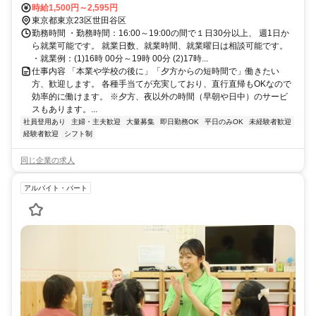
時給1,500円～2,595円
東京都東京23区世田谷区
勤務時間 ・勤務時間：16:00～19:00の間で１日30分以上、 週1日か
ら就業可能です。 就業日数、就業時間、就業曜日は相談可能です。
・就業例：(1)16時 00分～19時 00分 (2)17時...
仕事内容 「本業や学校の後に」「夕方からの短時間で」働きたい
方、歓迎します。 各種手当てが充実しており、直行直帰もOKなので
効率的に働けます。 ※夕方、夜以外の時間（早朝や日中）のサービ
スもあります。...
社員登用あり
主婦・主夫歓迎
大量募集
即日勤務OK
平日のみOK
未経験者歓迎
経験者歓迎
シフト制
同じ企業の求人
アルバイト・パート