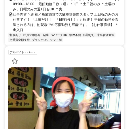
09:00～18:00 ・最低勤務日数（週）：1日 ＊土日祝のみ ＊土曜の
み、日曜のみの週1日もOK ＊実...
仕事内容 ＼新着／商業施設での駐車場警備スタッフ 土日祝のみのお
仕事です！ 「土曜だけ！」「日曜だけ！」も歓迎！ 平日の勤務を希
望される方は、他現場での応援勤務も可能です。 【お仕事詳細】 ＊
出入口...
制服あり
社員登用あり
副業・WワークOK
学歴不問
転勤なし
未経験者歓迎
交通費全額支給
ブランクOK
シフト制
アルバイト・パート