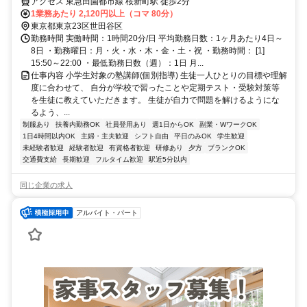
アクセス 東急田園都市線 桜新町駅 徒歩2分
1業務あたり 2,120円以上（コマ 80分）
東京都東京23区世田谷区
勤務時間 実働時間：1時間20分/日 平均勤務日数：1ヶ月あたり4日～
8日 ・勤務曜日：月・火・水・木・金・土・祝 ・勤務時間： [1]
15:50～22:00 ・最低勤務日数（週）：1日 月...
仕事内容 小学生対象の塾講師(個別指導) 生徒一人ひとりの目標や理解
度に合わせて、 自分が学校で習ったことや定期テスト・受験対策等
を生徒に教えていただきます。 生徒が自力で問題を解けるようにな
るよう、...
制服あり
扶養内勤務OK
社員登用あり
週1日からOK
副業・WワークOK
1日4時間以内OK
主婦・主夫歓迎
シフト自由
平日のみOK
学生歓迎
未経験者歓迎
経験者歓迎
有資格者歓迎
研修あり
夕方
ブランクOK
交通費支給
長期歓迎
フルタイム歓迎
駅近5分以内
同じ企業の求人
アルバイト・パート