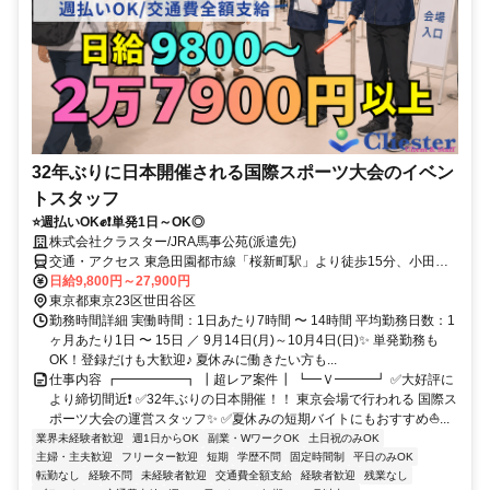
32年ぶりに日本開催される国際スポーツ大会のイベン
トスタッフ
⭐週払いOK✊❗単発1日～OK◎
株式会社クラスター/JRA馬事公苑(派遣先)
交通・アクセス 東急田園都市線「桜新町駅」より徒歩15分、小田急
線「経堂駅」より徒歩20分
日給9,800円～27,900円
東京都東京23区世田谷区
勤務時間詳細 実働時間：1日あたり7時間 〜 14時間 平均勤務日数：1
ヶ月あたり1日 〜 15日 ／ 9月14日(月)～10月4日(日)✨ 単発勤務も
OK！登録だけも大歓迎♪ 夏休みに働きたい方も...
仕事内容 ┏━━━━━┓ ┃超レア案件┃ ┗━Ｖ━━━┛ ✅大好評に
より締切間近❗ ✅32年ぶりの日本開催！！ 東京会場で行われる 国際ス
ポーツ大会の運営スタッフ✨ ✅夏休みの短期バイトにもおすすめ⛵...
業界未経験者歓迎
週1日からOK
副業・WワークOK
土日祝のみOK
主婦・主夫歓迎
フリーター歓迎
短期
学歴不問
固定時間制
平日のみOK
転勤なし
経験不問
未経験者歓迎
交通費全額支給
経験者歓迎
残業なし