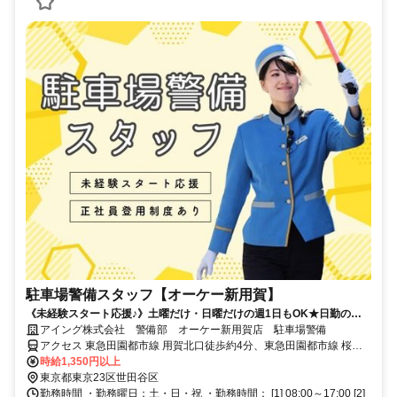
駐車場警備スタッフ【オーケー新用賀】
《未経験スタート応援♪》土曜だけ・日曜だけの週1日もOK★日勤のみ
★WワークOK★30～50代活躍中
アイング株式会社 警備部 オーケー新用賀店 駐車場警備
アクセス 東急田園都市線 用賀北口徒歩約4分、東急田園都市線 桜新
町西口徒歩約17分
時給1,350円以上
東京都東京23区世田谷区
勤務時間 ・勤務曜日：土・日・祝 ・勤務時間： [1] 08:00～17:00 [2]