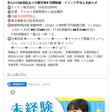
安心の日給保証あり◎夏対策▶空調制服・ドリンク手当も支給☆彡
テイケイ株式会社 渋谷支社[006]
交通・アクセス 桜新町駅から徒歩圏内
日給15,000円以上
東京都東京23区世田谷区
勤務時間詳細 実働時間：1日あたり8時間 平均勤務日数：1ヶ月あた
り4日 〜 20日 ■■日勤■■8:00～17:00(実働8h) ■■夜勤■■20:00～
5:00(実働8h) ＊週1日～OK ＊土...
仕事内容 ✤─────✤─────✤─────✤ テイケイで警備デビューし
たら、 いいことたくさん!! ⭐ 絶 対 損 ナ シ !! ⭐
✤─────✤─────✤─────✤ (*･ω･*)...
制服あり
業界未経験者歓迎
短期（3ヵ月以内）
扶養内勤務OK
社員登用あり
週1日からOK
副業・WワークOK
土日祝のみOK
主婦・主夫歓迎
週1シフト提出
60代も応募可
資格取得支援あり
フリーター歓迎
短期
早朝
シフト自由
学歴不問
平日のみOK
学生歓迎
経験不問
同じ企業の求人
アルバイト・パート