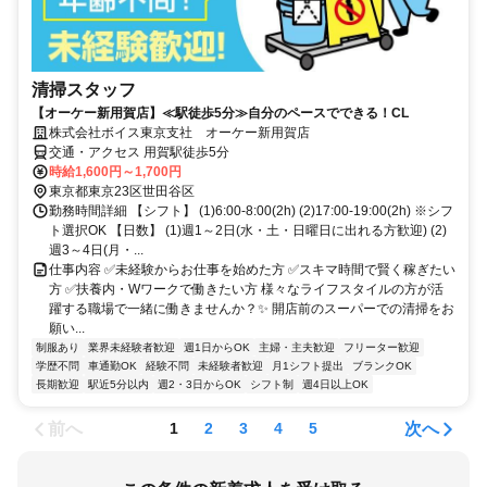
清掃スタッフ
【オーケー新用賀店】≪駅徒歩5分≫自分のペースでできる！CL
株式会社ボイス東京支社 オーケー新用賀店
交通・アクセス 用賀駅徒歩5分
時給1,600円～1,700円
東京都東京23区世田谷区
勤務時間詳細 【シフト】 (1)6:00-8:00(2h) (2)17:00-19:00(2h) ※シフ
ト選択OK 【日数】 (1)週1～2日(水・土・日曜日に出れる方歓迎) (2)
週3～4日(月・...
仕事内容 ✅未経験からお仕事を始めた方 ✅スキマ時間で賢く稼ぎたい
方 ✅扶養内・Wワークで働きたい方 様々なライフスタイルの方が活
躍する職場で一緒に働きませんか？✨ 開店前のスーパーでの清掃をお
願い...
制服あり
業界未経験者歓迎
週1日からOK
主婦・主夫歓迎
フリーター歓迎
学歴不問
車通勤OK
経験不問
未経験者歓迎
月1シフト提出
ブランクOK
長期歓迎
駅近5分以内
週2・3日からOK
シフト制
週4日以上OK
前へ
次へ
1
2
3
4
5