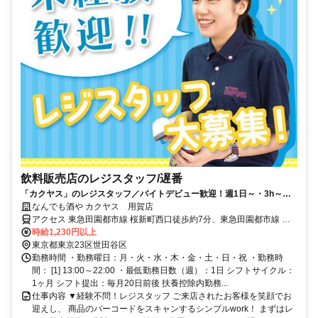
飲料販売店のレジスタッフ/遅番
「カクヤス」のレジスタッフ／バイトデビュー歓迎！週1日～・3h～、
スキマ時間を有効活用◎日払いOK
なんでも酒や カクヤス 用賀店
アクセス 東急田園都市線 桜新町西口徒歩約7分、東急田園都市線 用
賀東口徒歩約8分、東急世田谷線 上町下高井戸方面口徒歩約23分 ※
時給1,230円以上
マイカー（車・バイク）通勤不可
東京都東京23区世田谷区
勤務時間 ・勤務曜日：月・火・水・木・金・土・日・祝 ・勤務時
間： [1] 13:00～22:00 ・最低勤務日数（週）：1日 シフトサイクル：
1ヶ月 シフト提出：毎月20日前後 扶養控除内勤務...
仕事内容 ▼経験不問！レジスタッフ ご来店されたお客様を笑顔でお
迎えし、 商品のバーコードをスキャンするシンプルwork！ まずはレ