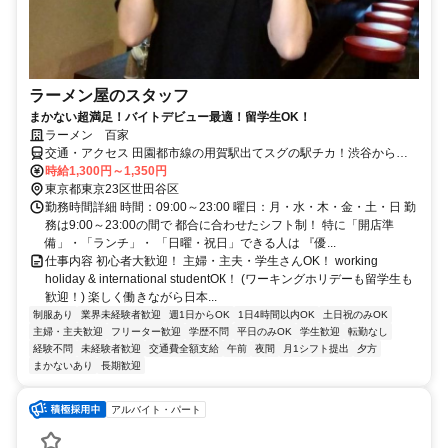
ラーメン屋のスタッフ
まかない超満足！バイトデビュー最適！留学生OK！
ラーメン 百家
交通・アクセス 田園都市線の用賀駅出てスグの駅チカ！渋谷から最
短11分、二子玉川から2分。東京エリアはもちろん、神奈川エリアか
時給1,300円～1,350円
らも通勤ラクラク！！
東京都東京23区世田谷区
勤務時間詳細 時間：09:00～23:00 曜日：月・水・木・金・土・日 勤
務は9:00～23:00の間で 都合に合わせたシフト制！ 特に「開店準
備」・「ランチ」・ 「日曜・祝日」できる人は 『優...
仕事内容 初心者大歓迎！ 主婦・主夫・学生さんOK！ working
holiday & international studentOК！ (ワーキングホリデーも留学生も
歓迎！) 楽しく働きながら日本...
制服あり
業界未経験者歓迎
週1日からOK
1日4時間以内OK
土日祝のみOK
主婦・主夫歓迎
フリーター歓迎
学歴不問
平日のみOK
学生歓迎
転勤なし
経験不問
未経験者歓迎
交通費全額支給
午前
夜間
月1シフト提出
夕方
まかないあり
長期歓迎
アルバイト・パート