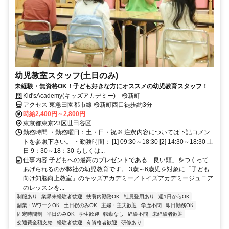
幼児教室スタッフ(土日のみ)
未経験・無資格OK！子ども好きな方にオススメの幼児教育スタッフ！
Kid'sAcademy(キッズアカデミー) 桜新町
アクセス 東急田園都市線 桜新町西口徒歩約3分
時給2,400円～2,800円
東京都東京23区世田谷区
勤務時間 ・勤務曜日：土・日・祝※ 注釈内容については下記コメン
トを参照下さい。 ・勤務時間： [1] 09:30～18:30 [2] 14:30～18:30 土
日 9：30～18：30 もしくは...
仕事内容 子どもへの最高のプレゼントである「良い頭」をつくって
あげられるのが弊社の幼児教育です。 3歳～6歳児を対象に「子ども
向け知脳向上教室」のキッズアカデミー／トイズアカデミージュニア
のレッスンを...
制服あり
業界未経験者歓迎
扶養内勤務OK
社員登用あり
週1日からOK
副業・WワークOK
土日祝のみOK
主婦・主夫歓迎
学歴不問
即日勤務OK
固定時間制
平日のみOK
学生歓迎
転勤なし
経験不問
未経験者歓迎
交通費全額支給
経験者歓迎
有資格者歓迎
研修あり