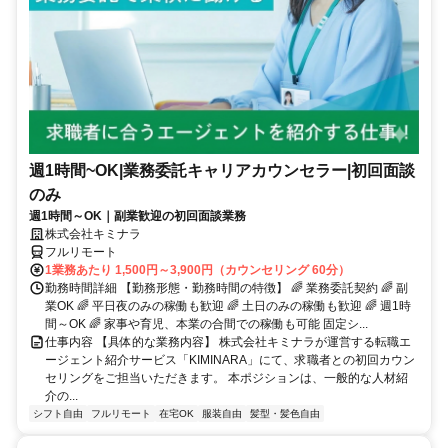
週1時間~OK|業務委託キャリアカウンセラー|初回面談
のみ
週1時間～OK｜副業歓迎の初回面談業務
株式会社キミナラ
フルリモート
1業務あたり 1,500円～3,900円（カウンセリング 60分）
勤務時間詳細 【勤務形態・勤務時間の特徴】 🌈 業務委託契約 🌈 副
業OK 🌈 平日夜のみの稼働も歓迎 🌈 土日のみの稼働も歓迎 🌈 週1時
間～OK 🌈 家事や育児、本業の合間での稼働も可能 固定シ...
仕事内容 【具体的な業務内容】 株式会社キミナラが運営する転職エ
ージェント紹介サービス「KIMINARA」にて、求職者との初回カウン
セリングをご担当いただきます。 本ポジションは、一般的な人材紹
介の...
シフト自由
フルリモート
在宅OK
服装自由
髪型・髪色自由