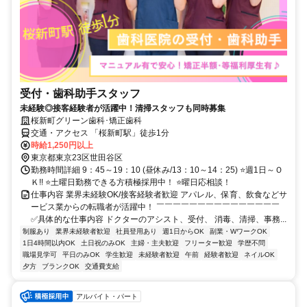
受付・歯科助手スタッフ
未経験◎接客経験者が活躍中！清掃スタッフも同時募集
桜新町グリーン歯科･矯正歯科
交通・アクセス 「桜新町駅」徒歩1分
時給1,250円以上
東京都東京23区世田谷区
勤務時間詳細 9：45～19：10 (昼休み/13：10～14：25) ⭐週1日～Ｏ
Ｋ!! ⭐土曜日勤務できる方積極採用中！ ⭐曜日応相談！
仕事内容 業界未経験OK/接客経験者歓迎 アパレル、保育、飲食などサ
ービス業からの転職者が活躍中！ ￣￣￣￣￣￣￣￣￣￣￣￣￣￣￣
✅具体的な仕事内容 ドクターのアシスト、受付、 消毒、清掃、事務...
制服あり
業界未経験者歓迎
社員登用あり
週1日からOK
副業・WワークOK
1日4時間以内OK
土日祝のみOK
主婦・主夫歓迎
フリーター歓迎
学歴不問
職場見学可
平日のみOK
学生歓迎
未経験者歓迎
午前
経験者歓迎
ネイルOK
夕方
ブランクOK
交通費支給
アルバイト・パート