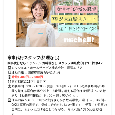
家事代行スタッフ(料理なし)
家事代行ならミッシェル お料理なし スタッフ満足度◎口コミ評価4.7以
上 担当制で無理なく働ける◎週１～OK 最寄り駅で面接可能 勤務開始時
ミッシェル・ホームサービス株式会社 用賀エリア
期相談可
通勤情報 田園都市線用賀駅徒歩5分
時給1,400円～2,000円
東京都東京23区世田谷区
勤務時間 09:00〜18:00（実働：3.0時間〜） ※1日の勤務時間が6時
間を超える場合は45分以上、 8時間を超える場合は1時間以上の休憩
あり 【勤務時間補足】 9：00～18：00のうち ...
仕事内容 ＼40代・50代の主婦さんが多数活躍中／ 週1日～、3時間～
OK◎ 家事の延長で、気軽に始められるお仕事です。 子育てや家事の
合間に、ちょっとだけ社会とつながる。 そんな働き方を応援 扶養
内...