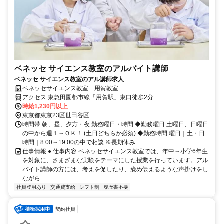
ベネッセ サイエンス教室のアルバイト講師
ベネッセ サイエンス教室のアル講師求人
ベネッセサイエンス教室 用賀教室
アクセス 東急田園都市線「用賀駅」東口徒歩2分
時給1,230円以上
東京都東京23区世田谷区
時間帯 朝、昼、夕方・夜 勤務曜日・時間 ◆勤務曜日 土曜日、日曜日
の中から週１～ＯＫ！ (土日どちらか必須) ◆勤務時間 曜日｜土・日
時間｜8:00～19:00の中で相談 ※長期休み...
仕事情報 ● 仕事内容 ベネッセサイエンス教室では、年中～小学6年生
を対象に、さまざまな実験をテーマにした授業を行っています。アル
バイト講師の方には、考えを促したり、褒め伝えるような声掛けをし
ながら...
社員登用あり
交通費支給
シフト制
履歴書不要
契約社員