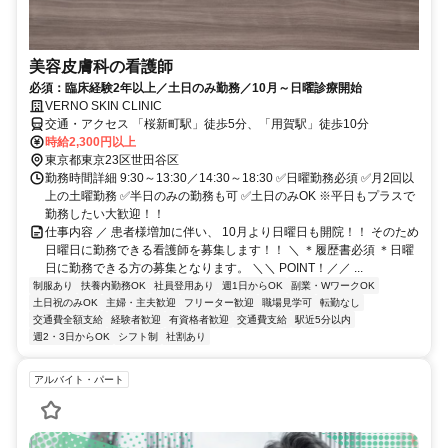
美容皮膚科の看護師
必須：臨床経験2年以上／土日のみ勤務／10月～日曜診療開始
VERNO SKIN CLINIC
交通・アクセス 「桜新町駅」徒歩5分、「用賀駅」徒歩10分
時給2,300円以上
東京都東京23区世田谷区
勤務時間詳細 9:30～13:30／14:30～18:30 ✅日曜勤務必須 ✅月2回以
上の土曜勤務 ✅半日のみの勤務も可 ✅土日のみOK ※平日もプラスで
勤務したい大歓迎！！
仕事内容 ／ 患者様増加に伴い、 10月より日曜日も開院！！ そのため
日曜日に勤務できる看護師を募集します！！ ＼ ＊履歴書必須 ＊日曜
日に勤務できる方の募集となります。 ＼＼ POINT！／／ ...
制服あり
扶養内勤務OK
社員登用あり
週1日からOK
副業・WワークOK
土日祝のみOK
主婦・主夫歓迎
フリーター歓迎
職場見学可
転勤なし
交通費全額支給
経験者歓迎
有資格者歓迎
交通費支給
駅近5分以内
週2・3日からOK
シフト制
社割あり
アルバイト・パート