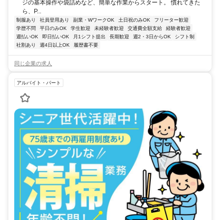
ジの基本操作や袋詰めなど、簡単な作業からスタート。 慣れてきた
ら、P...
制服あり
社員登用あり
副業・WワークOK
土日祝のみOK
フリーター歓迎
学歴不問
平日のみOK
学生歓迎
未経験者歓迎
交通費全額支給
経験者歓迎
週払いOK
即日払いOK
月1シフト提出
長期歓迎
週2・3日からOK
シフト制
社割あり
週4日以上OK
履歴書不要
同じ企業の求人
アルバイト・パート