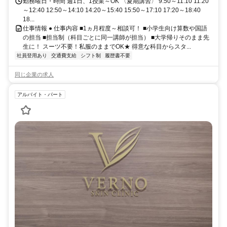
勤務曜日・時間 週1日、1授業～OK 〈夏期講習〉 9:50～11:10 11:20
～12:40 12:50～14:10 14:20～15:40 15:50～17:10 17:20～18:40
18...
仕事情報 ● 仕事内容 ■1ヵ月程度～相談可！ ■小学生向け算数や国語
の担当 ■担当制（科目ごとに同一講師が担当） ■大学帰りそのまま先
生に！ スーツ不要！私服のままでOK★ 得意な科目からスタ...
社員登用あり
交通費支給
シフト制
履歴書不要
同じ企業の求人
アルバイト・パート