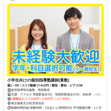
小学生向けの個別指導塾講師(算数)
週1～OK！2コマ勤務で+410円！髪型・髪色・ピアスOK
個別指導明光義塾 用賀教室
交通・アクセス 用賀駅徒歩3分、桜新町駅徒歩13分、自転車・バス・
バイク通勤可（応相談）
1業務あたり 2,100円～2,500円（コマ 90分）
東京都東京23区世田谷区
勤務時間詳細 実働時間：1日あたり3時間20分 平均勤務日数：1ヶ月