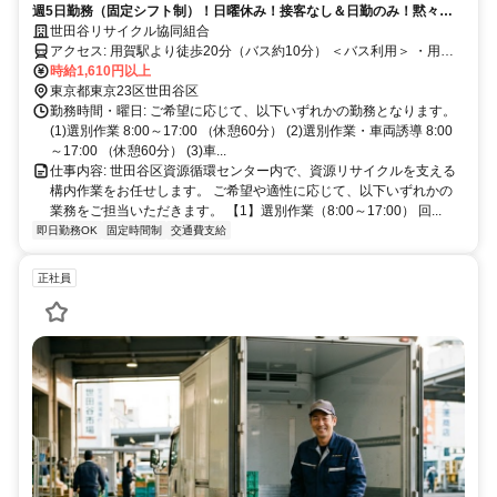
週5日勤務（固定シフト制）！日曜休み！接客なし＆日勤のみ！黙々作
業！世田谷区からの公共事業のため安定＋安心！
世田谷リサイクル協同組合
アクセス: 用賀駅より徒歩20分（バス約10分） ＜バス利用＞ ・用賀
駅より「ひまわり荘」下車 徒歩4分 ・上野毛駅より「美術館入口」下
時給1,610円以上
車 徒歩3分 ＜主要駅からのアクセス例＞ ・二子玉川駅→用賀駅（約2
東京都東京23区世田谷区
分） ・渋谷駅→用賀駅（約12分） ・自由が丘駅→用賀駅（約16分）
勤務時間・曜日: ご希望に応じて、以下いずれかの勤務となります。
・溝の口駅→用賀駅（約10分）
(1)選別作業 8:00～17:00 （休憩60分） (2)選別作業・車両誘導 8:00
～17:00 （休憩60分） (3)車...
仕事内容: 世田谷区資源循環センター内で、資源リサイクルを支える
構内作業をお任せします。 ご希望や適性に応じて、以下いずれかの
業務をご担当いただきます。 【1】選別作業（8:00～17:00） 回...
即日勤務OK
固定時間制
交通費支給
正社員