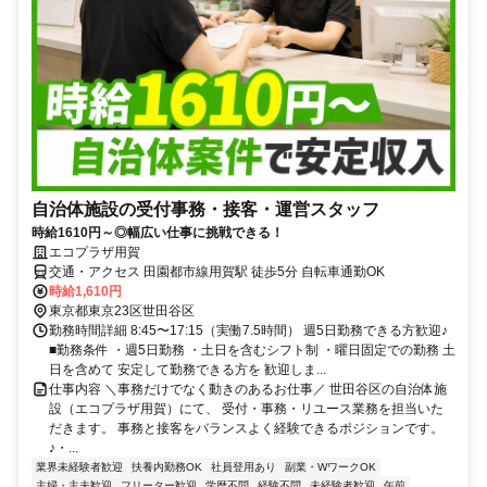
自治体施設の受付事務・接客・運営スタッフ
時給1610円～◎幅広い仕事に挑戦できる！
エコプラザ用賀
交通・アクセス 田園都市線用賀駅 徒歩5分 自転車通勤OK
時給1,610円
東京都東京23区世田谷区
勤務時間詳細 8:45〜17:15（実働7.5時間） 週5日勤務できる方歓迎♪
■勤務条件 ・週5日勤務 ・土日を含むシフト制 ・曜日固定での勤務 土
日を含めて 安定して勤務できる方を 歓迎しま...
仕事内容 ＼事務だけでなく動きのあるお仕事／ 世⽥⾕区の⾃治体施
設（エコプラザ⽤賀）にて、 受付・事務・リユース業務を担当いた
だきます。 事務と接客をバランスよく経験できるポジションです。
♪・...
業界未経験者歓迎
扶養内勤務OK
社員登用あり
副業・WワークOK
主婦・主夫歓迎
フリーター歓迎
学歴不問
経験不問
未経験者歓迎
午前