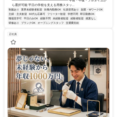
━━━━━━━━━━━━━━━━━━ 午前・午後・フルタイムか
ら選択可能 平日の学校を支える用務スタッ...
制服あり
業界未経験者歓迎
扶養内勤務OK
社員登用あり
副業・WワークOK
主婦・主夫歓迎
60代も応募可
フリーター歓迎
学歴不問
即日勤務OK
職場見学可
平日のみOK
経験不問
未経験者歓迎
経験者歓迎
残業なし
研修あり
ブランクOK
オープニングスタッフ
交通費支給
正社員