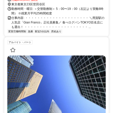
福利厚生: 【待遇・福利厚生】 ● 昇給あり ● 賞与あり（前年度実績2
東京都東京23区世田谷区
回） ● 各種社会保険完備 ● 試用期間3ヶ月（同待遇）
勤務時間・曜日: ＜交替勤務制＞ 5：00〜19：00（左記より実働8時
間） ※残業月平均25時間程度
仕事内容: ・・・・・・・・・・・・・・・・・・・・・ ＼用賀駅の
人気店「Gian Franco」正社員募集／ 食べログパンTOKYO百名店に
も選出！ ・・・・・・・・・・・・・・・・・・・・・ ...
変形労働時間制
急募
駅近5分以内
昇給あり
アルバイト・パート