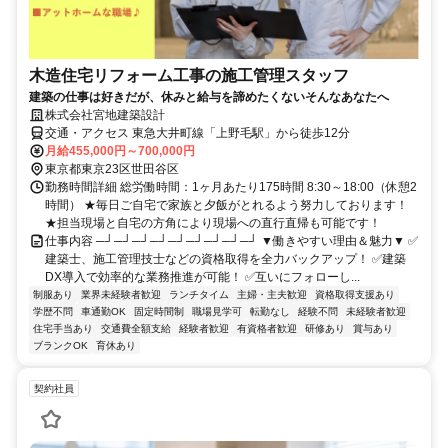
木造住宅リフォーム工事の施工管理スタッフ
建築の仕事は好きだが、休みと給与を諦めたくないそんなあなたへ
株式会社宮地建築設計
交通・アクセス 東急大井町線「上野毛駅」から徒歩12分
月給455,000円～700,000円
東京都東京23区世田谷区
勤務時間詳細 総労働時間：1ヶ月あたり175時間 8:30～18:00（休憩2
時間） ★毎日ご自宅で家族と夕飯がとれるよう努力しております！
★担当現場と自宅の方角により現場への直行直帰も可能です！
仕事内容 ─┘─┘─┘─┘─┘─┘─┘─┘─┘ ▼働きやすい理由＆魅力▼ ✅
建築士、施工管理技士などの資格取得を全力バックアップ！ ✅建築
DX導入で効率的な業務推進が可能！ ✅互いにフォローし...
制服あり
業界未経験者歓迎
ランチタイム
主婦・主夫歓迎
資格取得支援あり
学歴不問
車通勤OK
固定時間制
職場見学可
転勤なし
経験不問
未経験者歓迎
住宅手当あり
交通費全額支給
経験者歓迎
有資格者歓迎
研修あり
賞与あり
ブランクOK
育休あり
契約社員