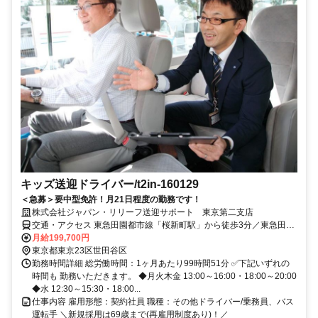
キッズ送迎ドライバー/t2in-160129
＜急募＞要中型免許！月21日程度の勤務です！
株式会社ジャパン・リリーフ送迎サポート 東京第二支店
交通・アクセス 東急田園都市線「桜新町駅」から徒歩3分／東急田園
都市線「用賀駅」から徒歩15分／東急世田谷線「上町駅」から車で8
月給199,700円
分
東京都東京23区世田谷区
勤務時間詳細 総労働時間：1ヶ月あたり99時間51分 ✅下記いずれの
時間も 勤務いただきます。 ◆月火木金 13:00～16:00・18:00～20:00
◆水 12:30～15:30・18:00...
仕事内容 雇用形態：契約社員 職種：その他ドライバー/乗務員、バス
運転手 ＼新規採用は69歳まで(再雇用制度あり)！／