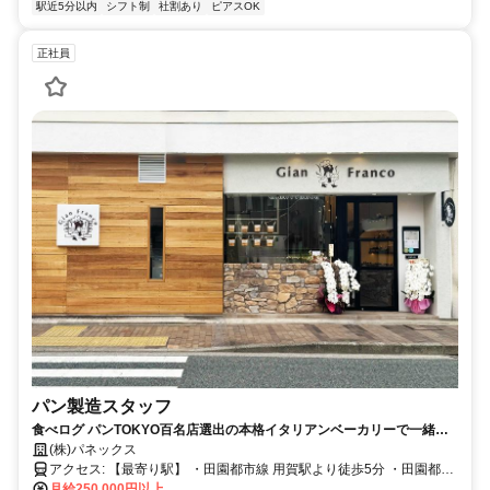
駅近5分以内
シフト制
社割あり
ピアスOK
正社員
パン製造スタッフ
食べログ パンTOKYO百名店選出の本格イタリアンベーカリーで一緒に
働きませんか？
(株)パネックス
アクセス: 【最寄り駅】 ・田園都市線 用賀駅より徒歩5分 ・田園都市
線 桜新町駅より徒歩13分 ・大井町線 上野毛駅より徒歩28分 待遇・
月給250,000円以上