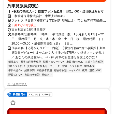
列車見張員(夜勤)
【＞夜勤で高収入＜】鉄道ファンも必見！日払いOK・当日振込みも可能
♪
三和警備保障株式会社 中野支社(036)
アクセス 世田谷区桜新町１丁目付近 現場により異なる/直行直帰/勤務
地相談可 ■電話面接■来社不要
日給15,563円以上
東京都東京23区世田谷区
勤務時間 実働時間：8時間/日 平均勤務日数：1ヶ月あたり12日～22
日 ・勤務曜日：月・火・水・木・金・土・日・祝 ・勤務時間： [1]
20:00～05:00 ・最低勤務日数（週）：3日 ...
仕事内容 【応募からスピード内定】【最短2日後にお仕事開始】列車
見張員デビューしませんか？入社祝い金5万円♪ ＼ 鉄道ファン必見！
／ あなたの鉄道愛が ((ゝω・)9’ 列車の安全運行を支える力に！...
制服あり
業界未経験者歓迎
副業・WワークOK
土日祝のみOK
主婦・主夫歓迎
週1シフト提出
資格取得支援あり
フリーター歓迎
シフト自由
学歴不問
平日のみOK
経験不問
未経験者歓迎
経験者歓迎
ネイルOK
夜間
週払いOK
即日払いOK
有資格者歓迎
研修あり
同じ企業の求人
アルバイト・パート