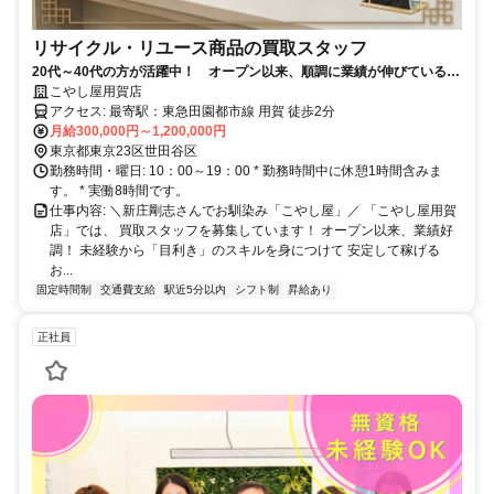
リサイクル・リユース商品の買取スタッフ
20代～40代の方が活躍中！ オープン以来、順調に業績が伸びている店
舗での安定したお仕事です♪
こやし屋用賀店
アクセス: 最寄駅：東急田園都市線 用賀 徒歩2分
月給300,000円～1,200,000円
東京都東京23区世田谷区
勤務時間・曜日: 10：00～19：00 * 勤務時間中に休憩1時間含みま
す。 * 実働8時間です。
仕事内容: ＼新庄剛志さんでお馴染み「こやし屋」／ 「こやし屋用賀
店」では、 買取スタッフを募集しています！ オープン以来、業績好
調！ 未経験から「目利き」のスキルを身につけて 安定して稼げる
お...
固定時間制
交通費支給
駅近5分以内
シフト制
昇給あり
正社員