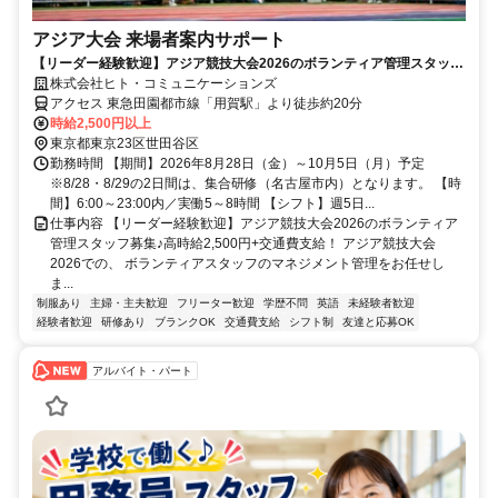
アジア大会 来場者案内サポート
【リーダー経験歓迎】アジア競技大会2026のボランティア管理スタッフ
募集♪高時給2,500円+交通費支給！
株式会社ヒト・コミュニケーションズ
アクセス 東急田園都市線「用賀駅」より徒歩約20分
時給2,500円以上
東京都東京23区世田谷区
勤務時間 【期間】2026年8月28日（金）～10月5日（月）予定
※8/28・8/29の2日間は、集合研修（名古屋市内）となります。 【時
間】6:00～23:00内／実働5～8時間 【シフト】週5日...
仕事内容 【リーダー経験歓迎】アジア競技大会2026のボランティア
管理スタッフ募集♪高時給2,500円+交通費支給！ アジア競技大会
2026での、 ボランティアスタッフのマネジメント管理をお任せし
ま...
制服あり
主婦・主夫歓迎
フリーター歓迎
学歴不問
英語
未経験者歓迎
経験者歓迎
研修あり
ブランクOK
交通費支給
シフト制
友達と応募OK
アルバイト・パート