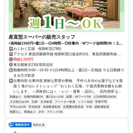
産直型スーパーの販売スタッフ
<高時給1500円>週1日～◎4時間～◎扶養内・Wワーク短時間OK！土日
のみ可/未経験OK
わくわく広場 桜新町店(788)
アクセス 東急田園都市線 桜新町西口徒歩約3分、東急田園都市線 用
賀東口徒歩約14分、東急田園都市線 駒沢大学駒沢公園口徒歩約23分
時給1,500円
東京都東京23区世田谷区
勤務時間 9:00～19:30 ※1日4時間以上・週1日～応相談 ※土日勤務で
きる方大歓迎
仕事内容 仕事内容 新鮮な野菜や果物、 手作り弁当やお菓子などを取
扱う 食のセレクトショップ「わくわく広場」で 販売業務全般をお願
いします。 ＜具体的には＞ ・レジ ・接客 ・品出し ・店内清掃 な...
制服あり
扶養内勤務OK
週1日からOK
副業・WワークOK
1日4時間以内OK
土日祝のみOK
主婦・主夫歓迎
フリーター歓迎
シフト自由
学歴不問
平日のみOK
学生歓迎
未経験者歓迎
交通費全額支給
午前
経験者歓迎
残業なし
研修あり
夕方
ブランクOK
契約社員