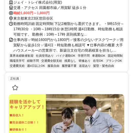
ジェイ・トレイ株式会社(用賀)
交通・アクセス 田園都市線／用賀駅 徒歩１分
時給1,600円～1,800円
東京都東京23区世田谷区
勤務時間詳細 固定時間制 下記2種類から選択できます。 ・9時15分～
17時30分 ・10時～18時15分 休憩1時間 週4日勤務、時短勤務も相談
可能です。 勤務例：10時～17時 原則残業な...
仕事内容 ✅時給1600円から1800円 ✅接客の少ないデスクワーク ✅用
賀駅から徒歩1分 ✅週4日・時短勤務も相談可 ▼仕事内容の概要 大手
ハウスメーカーの営業所で、新築注文住宅の簡易積算を担当し...
業界未経験者歓迎
社員登用あり
バイク通勤OK
学歴不問
車通勤OK
固定時間制
職場見学可
経験不問
交通費全額支給
残業なし
研修あり
在宅OK
ブランクOK
交通費支給
週4日以上OK
服装自由
履歴書不要
送迎あり
髪型・髪色自由
正社員