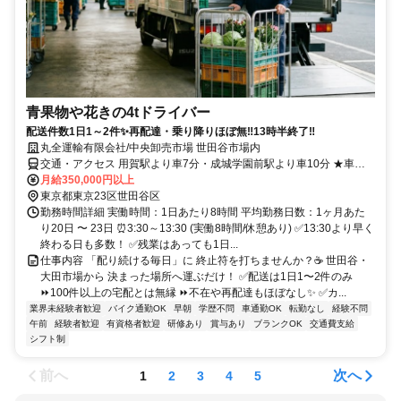
青果物や花きの4tドライバー
配送件数1日1～2件✨再配達・乗り降りほぼ無‼13時半終了‼
丸全運輸有限会社/中央卸売市場 世田谷市場内
交通・アクセス 用賀駅より車7分・成城学園前駅より車10分 ★車・
バイク通勤ＯＫ！
月給350,000円以上
東京都東京23区世田谷区
勤務時間詳細 実働時間：1日あたり8時間 平均勤務日数：1ヶ月あた
り20日 〜 23日 ⏰3:30～13:30 (実働8時間/休憩あり) ✅13:30より早く
終わる日も多数！ ✅残業はあっても1日...
仕事内容 「配り続ける毎日」に 終止符を打ちませんか？☕ 世田谷・
大田市場から 決まった場所へ運ぶだけ！ ✅配送は1日1〜2件のみ
⏩100件以上の宅配とは無縁 ⏩不在や再配達もほぼなし✨ ✅カ...
業界未経験者歓迎
バイク通勤OK
早朝
学歴不問
車通勤OK
転勤なし
経験不問
午前
経験者歓迎
有資格者歓迎
研修あり
賞与あり
ブランクOK
交通費支給
シフト制
前へ
次へ
1
2
3
4
5