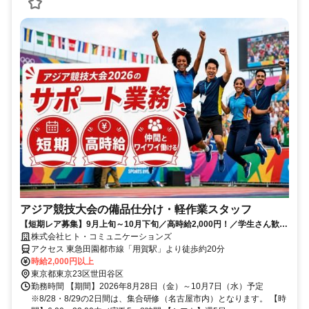
アジア競技大会の備品仕分け・軽作業スタッフ
【短期レア募集】9月上旬～10月下旬／高時給2,000円！／学生さん歓迎
／友達との応募OK
株式会社ヒト・コミュニケーションズ
アクセス 東急田園都市線「用賀駅」より徒歩約20分
時給2,000円以上
東京都東京23区世田谷区
勤務時間 【期間】2026年8月28日（金）～10月7日（水）予定
※8/28・8/29の2日間は、集合研修（名古屋市内）となります。 【時