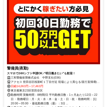
警備員(夜勤)
スマホで24Hシフト申請OK♪“明日働きたい”も歓迎！
三和警備保障株式会社 中野支社(036)
アクセス 世田谷区桜新町１丁目付近 現場により異なる/直行直帰/勤務
地相談可 ■電話面接■来社不要
日給14,063円～17,463円
東京都東京23区世田谷区
勤務時間 実働時間：8時間/日 平均勤務日数：1ヶ月あたり12日～22
日 ・勤務曜日：月・火・水・木・金・土・日・祝 ・勤務時間： [1]
20:00～05:00 ・最低勤務日数（週）：3日 ...