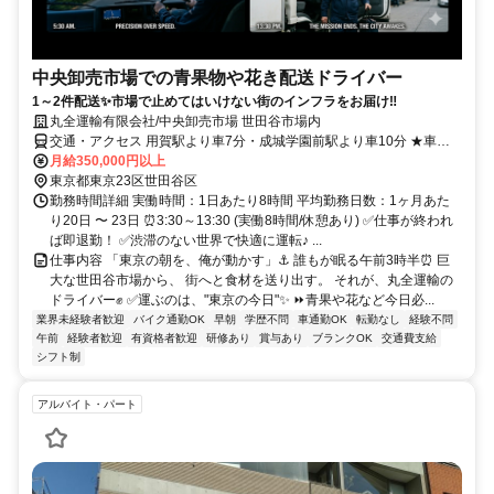
中央卸売市場での青果物や花き配送ドライバー
1～2件配送✨市場で止めてはいけない街のインフラをお届け‼
丸全運輸有限会社/中央卸売市場 世田谷市場内
交通・アクセス 用賀駅より車7分・成城学園前駅より車10分 ★車・
バイク通勤ＯＫ！
月給350,000円以上
東京都東京23区世田谷区
勤務時間詳細 実働時間：1日あたり8時間 平均勤務日数：1ヶ月あた
り20日 〜 23日 ⏰3:30～13:30 (実働8時間/休憩あり) ✅仕事が終われ
ば即退勤！ ✅渋滞のない世界で快適に運転♪ ...
仕事内容 「東京の朝を、俺が動かす」⚓ 誰もが眠る午前3時半⏰ 巨
大な世田谷市場から、 街へと食材を送り出す。 それが、丸全運輸の
ドライバー✊ ✅運ぶのは、"東京の今日"✨ ⏩青果や花など今日必...
業界未経験者歓迎
バイク通勤OK
早朝
学歴不問
車通勤OK
転勤なし
経験不問
午前
経験者歓迎
有資格者歓迎
研修あり
賞与あり
ブランクOK
交通費支給
シフト制
アルバイト・パート