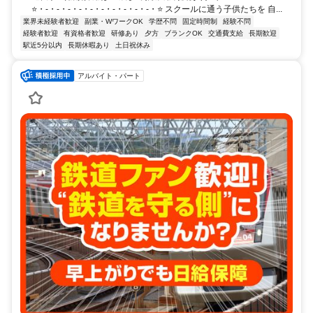
⭐・-・-・-・-・-・-・-・-・-・-・⭐ スクールに通う子供たちを 自...
業界未経験者歓迎
副業・WワークOK
学歴不問
固定時間制
経験不問
経験者歓迎
有資格者歓迎
研修あり
夕方
ブランクOK
交通費支給
長期歓迎
駅近5分以内
長期休暇あり
土日祝休み
アルバイト・パート