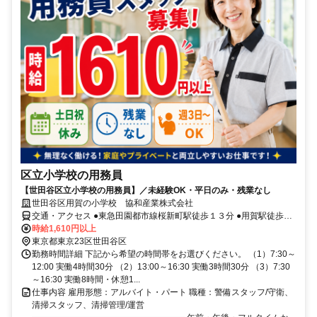
区立小学校の用務員
【世田谷区立小学校の用務員】／未経験OK・平日のみ・残業なし
世田谷区用賀の小学校 協和産業株式会社
交通・アクセス ●東急田園都市線桜新町駅徒歩１３分 ●用賀駅徒歩１
３分 ●「神学院前」バス停より徒歩５分 ●「深沢中学入口」バス停よ
時給1,610円以上
り徒歩８分
東京都東京23区世田谷区
勤務時間詳細 下記から希望の時間帯をお選びください。 （1）7:30～
12:00 実働4時間30分 （2）13:00～16:30 実働3時間30分 （3）7:30
～16:30 実働8時間・休憩1...
仕事内容 雇用形態：アルバイト・パート 職種：警備スタッフ/守衛、
清掃スタッフ、清掃管理/運営