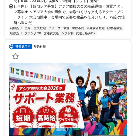
間】6:00～23:00内／実働5～8時間 【シフト】週5日...
仕事内容 【短期レア募集】アジア競技大会の備品運搬・設置スタッ
フ募集★ ＼アジア大会の裏側で、会場づくりを支えるアクティブワ
ーク！／ 大会期間中、会場内で必要な物品を仕分けたり、 指定の場
所へ運んだ...
制服あり
主婦・主夫歓迎
フリーター歓迎
学歴不問
未経験者歓迎
経験者歓迎
研修あり
ブランクOK
交通費支給
シフト制
友達と応募OK
契約社員