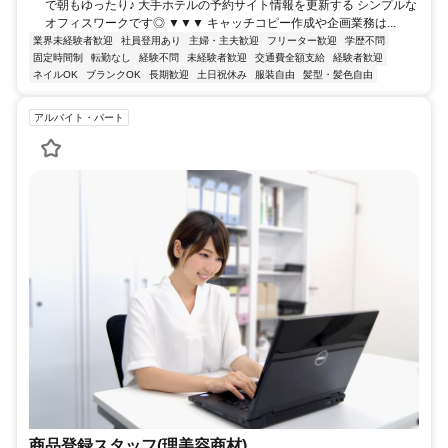
で朝もゆったり♪ 大手ホテルの予約サイト情報を更新する シンプルな
オフィスワークです◎ ▼▼▼ キャッチコピー作成や企画業務は...
業界未経験者歓迎
社員登用あり
主婦・主夫歓迎
フリーター歓迎
学歴不問
固定時間制
転勤なし
経験不問
未経験者歓迎
交通費全額支給
経験者歓迎
ネイルOK
ブランクOK
長期歓迎
土日祝休み
服装自由
髪型・髪色自由
アルバイト・パート
商品登録スタッフ(理美容商材)