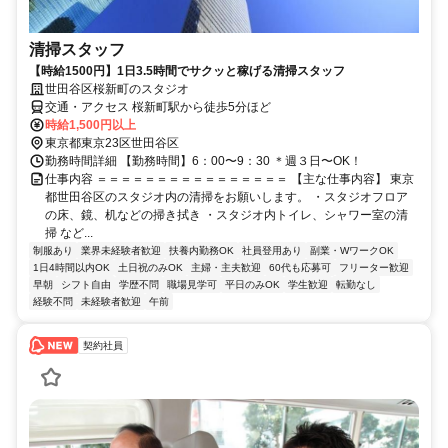
清掃スタッフ
【時給1500円】1日3.5時間でサクッと稼げる清掃スタッフ
世田谷区桜新町のスタジオ
交通・アクセス 桜新町駅から徒歩5分ほど
時給1,500円以上
東京都東京23区世田谷区
勤務時間詳細 【勤務時間】6：00〜9：30 ＊週３日〜OK！
仕事内容 ＝＝＝＝＝＝＝＝＝＝＝＝＝＝＝＝ 【主な仕事内容】 東京
都世田谷区のスタジオ内の清掃をお願いします。 ・スタジオフロア
の床、鏡、机などの掃き拭き ・スタジオ内トイレ、シャワー室の清
掃 など...
制服あり
業界未経験者歓迎
扶養内勤務OK
社員登用あり
副業・WワークOK
1日4時間以内OK
土日祝のみOK
主婦・主夫歓迎
60代も応募可
フリーター歓迎
早朝
シフト自由
学歴不問
職場見学可
平日のみOK
学生歓迎
転勤なし
経験不問
未経験者歓迎
午前
契約社員