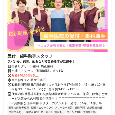
受付・歯科助手スタッフ
アパレル、保育、飲食など接客経験者が活躍中！
桜新町グリーン歯科･矯正歯科
交通・アクセス 「桜新町駅」徒歩1分
月給240,000円以上
東京都東京23区世田谷区
勤務時間詳細 総労働時間：1ヶ月あたり174時間 9：45～19：10 (昼
休み/13：10～14：25) (10分休憩/14:25〜19:10)
仕事内容 業界未経験OK/接客経験者歓迎 アパレル、保育、飲食などサ
ービス業からの転職者が活躍中！ ￣￣￣￣￣￣￣￣￣￣￣￣￣￣￣
✅具体的な仕事内容 ドクターのアシスト、受付、 消毒、清掃、事...
業界未経験者歓迎
副業・WワークOK
フリーター歓迎
経験不問
未経験者歓迎
住宅手当あり
経験者歓迎
ネイルOK
賞与あり
ブランクOK
交通費支給