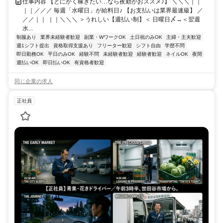
仕事内容 【とにかく稼ぎたい…なら夜勤がおススメ♪】 ＼＼＼｜｜
｜｜／／／ 毎週「水曜日」が給料日♪ 【お支払いは業界最速級】 ／
／／｜｜ ｜｜＼＼＼ ＞うれしい【週払い制】＜ 日曜日〆→＜翌週
水...
制服あり
業界未経験者歓迎
副業・WワークOK
土日祝のみOK
主婦・主夫歓迎
週1シフト提出
資格取得支援あり
フリーター歓迎
シフト自由
学歴不問
即日勤務OK
平日のみOK
経験不問
未経験者歓迎
経験者歓迎
ネイルOK
夜間
週払いOK
即日払いOK
有資格者歓迎
同じ企業の求人
正社員