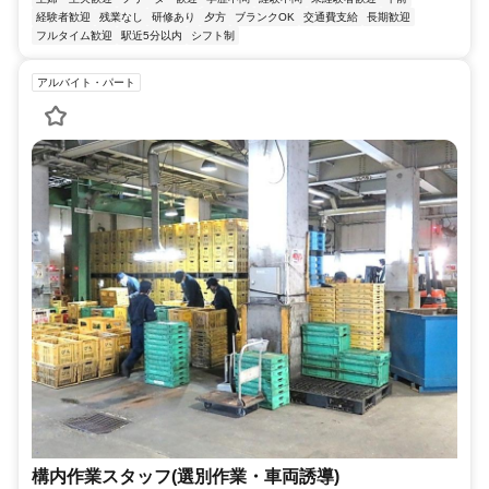
経験者歓迎
残業なし
研修あり
夕方
ブランクOK
交通費支給
長期歓迎
フルタイム歓迎
駅近5分以内
シフト制
アルバイト・パート
構内作業スタッフ(選別作業・車両誘導)