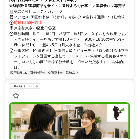
未経験歓迎/美容商品をサイトに登録するお仕事！／美容サロン専売品社
割あり／服装・髪色・ネイル自由♪
株式会社ビューティガレージ
アクセス: 田園都市線「桜新町」徒歩8分 ★自転車通勤OK（駐輪場あ
り）
時給1,250円以上
東京都東京23区世田谷区
勤務時間・曜日: ＼週4日～相談可！週5日フルタイムも大歓迎です／
＜固定時間制：平均所定労働160時間＞ ・9:30～18:30の中で5h～
8h（休憩1h） ・週4～5日（月火水木金）※出社スタ...
仕事内容: 【仕事内容】 日本最大級のビューティサロン向け流通プラ
ットフォームを運営する当社で、ECサイトへ掲載する理美容やエス
テサロン向けの商品登録業務全般をご担当いただきます。 具体的に
は、...
即日勤務OK
固定時間制
交通費支給
昇給あり
アルバイト・パート