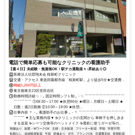
電話で簡単応募も可能なクリニックの看護助手
【週４日】未経験・無資格OK！駅チカ通勤楽々♪昇給あり◎
医療法人社団翔未会 桜新町クリニック
交通・アクセス 東急田園都市線「桜新町駅」より徒歩5分★交通費規
定支給
時給1,260円以上
東京都東京23区世田谷区
勤務時間詳細 ✨・｡ 固定時間シフト制 ｡・✨ ￣￣￣￣￣￣￣￣￣￣￣
￣￣￣￣￣ ①08:30～17:00 ★休憩60分 ★曜日：月曜日～土曜日 ★
日数：週2日勤務 ②10:00～19:00 ★休憩...
仕事内容 ＊・｡ 看護助手のお仕事 ｡・＊ ￣￣￣￣￣￣￣￣￣￣￣￣￣
￣￣￣ ▼主な業務内容▼ ☕クリニックの玄関から 車椅子を押し歩き
する送迎 ☕シーツ交換等のベットメイク ☕透析に使うガーゼ等の...
制服あり
副業・WワークOK
主婦・主夫歓迎
フリーター歓迎
早朝
学歴不問
転勤なし
未経験者歓迎
午前
研修あり
夕方
ブランクOK
交通費支給
長期歓迎