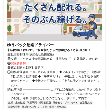
ゆうパック配送ドライバー
未経験OK！狭いエリア担当制だから件数稼げる！月収50万可！
世田谷郵便局(株式会社島田運送)
交通・アクセス 東急田園都市線・世田谷線 「三軒茶屋駅」 から徒歩
約5分
完全歩合制
東京都東京23区世田谷区
勤務時間詳細 7:00～終わり次第終了 ◆フルタイム/時短など、勤務時
間は柔軟に相談可能 ◆「午前中だけ」「午後だけ」など都合をお聞
かせください！ ◆中抜けも可能なので「夕方に子どものお迎えがし
たい」...
仕事内容 ──────────── エリアは10分圏内。だから ラクに数を
こなせます。 ──────────── オートマ軽ワゴン車でゆうパック
の配送。移動に時間をかけるのではなく、狭いエリア内で「...
主婦・主夫歓迎
学歴不問
経験者歓迎
研修あり
ブランクOK
交通費支給
完全歩合制
駅近5分以内
シフト制
髪型・髪色自由