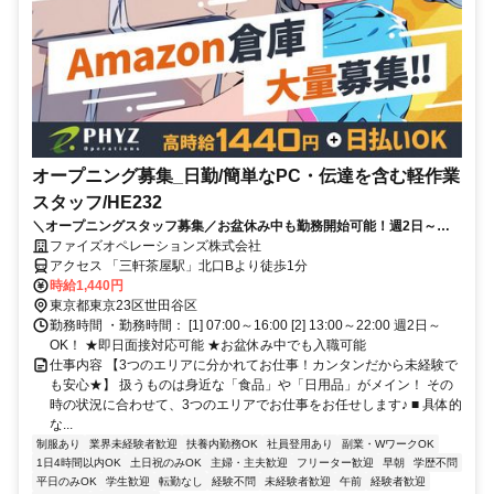
オープニング募集_日勤/簡単なPC・伝達を含む軽作業
スタッフ/HE232
＼オープニングスタッフ募集／お盆休み中も勤務開始可能！週2日～
◎！未経験OK！”早く働きたい！”方大歓迎★
ファイズオペレーションズ株式会社
アクセス 「三軒茶屋駅」北口Bより徒歩1分
時給1,440円
東京都東京23区世田谷区
勤務時間 ・勤務時間： [1] 07:00～16:00 [2] 13:00～22:00 週2日～
OK！ ★即日面接対応可能 ★お盆休み中でも入職可能
仕事内容 【3つのエリアに分かれてお仕事！カンタンだから未経験で
も安心★】 扱うものは身近な「食品」や「日用品」がメイン！ その
時の状況に合わせて、3つのエリアでお仕事をお任せします♪ ■ 具体的
な...
制服あり
業界未経験者歓迎
扶養内勤務OK
社員登用あり
副業・WワークOK
1日4時間以内OK
土日祝のみOK
主婦・主夫歓迎
フリーター歓迎
早朝
学歴不問
平日のみOK
学生歓迎
転勤なし
経験不問
未経験者歓迎
午前
経験者歓迎