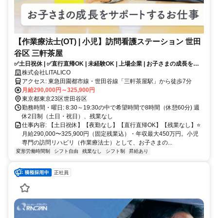
【作業療法士(OT) | 小児】訪問看護ステーション 世田
谷区 三軒茶屋
✅土日祝休 | ✅直行直帰OK | 未経験OK | 上場企業 | お子さまの成長をサ
ポートするお仕事✨
株式会社LITALICO
アクセス: 東急田園都市線・世田谷線「三軒茶屋駅」から徒歩7分
月給290,000円～325,900円
東京都東京23区世田谷区
勤務時間・曜日: 8:30～19:30の中で希望時間で8時間（休憩60分) 週
休2日制（土日・祝日）、残業なし
仕事内容: 【土日祝休】【夜勤なし】【直行直帰OK】【残業なし】⭐️
月給290,000〜325,900円（固定残業込）・年収最大450万円。小児
専門の訪問リハビリ（作業療法士）として、お子さまの...
変形労働時間制
シフト自由
残業なし
シフト制
昇給あり
正社員