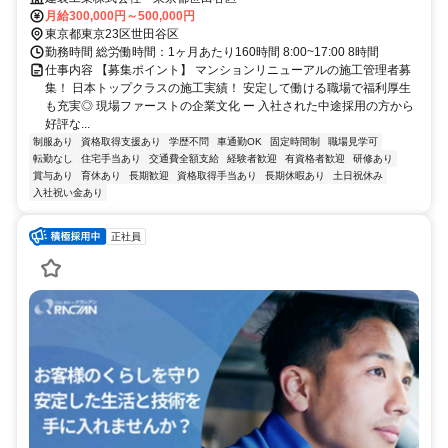
月給300,000円～500,000円
東京都東京23区世田谷区
勤務時間 総労働時間：1ヶ月あたり160時間 8:00~17:00 8時間
仕事内容 【募集ポイント】 マンションリニューアルの施工管理者募
集！ 日本トップクラスの施工実績！ 安定して働ける職場で福利厚生
も充実◎ 現場ファーストの企業文化 ー 入社された中途採用の方から
好評な...
制服あり
資格取得支援あり
学歴不問
車通勤OK
固定時間制
職場見学可
転勤なし
住宅手当あり
交通費全額支給
経験者歓迎
有資格者歓迎
研修あり
賞与あり
育休あり
長期歓迎
資格取得手当あり
長期休暇あり
土日祝休み
入社祝い金あり
正社員