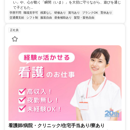
い」や、心が動く「瞬間（いま）」を大切に守りながら、遊びを通じ
て子どもた...
学歴不問
職場見学可
残業なし
研修あり
賞与あり
ブランクOK
育休あり
交通費支給
シフト制
服装自由
昼食補助あり
髪型・髪色自由
正社員
看護師/病院・クリニック/住宅手当あり/寮あり