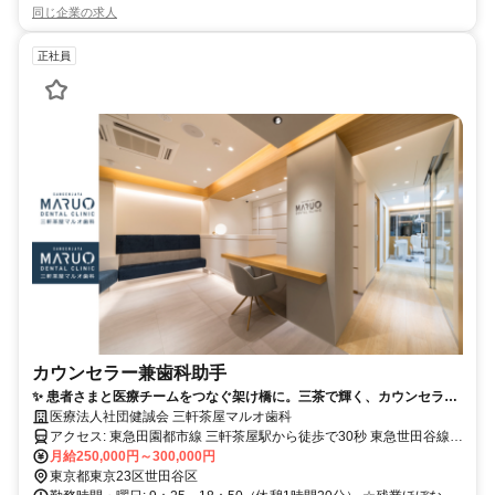
同じ企業の求人
正社員
カウンセラー兼歯科助手
✨ 患者さまと医療チームをつなぐ架け橋に。三茶で輝く、カウンセラー
兼歯科助手募集！
医療法人社団健誠会 三軒茶屋マルオ歯科
アクセス: 東急田園都市線 三軒茶屋駅から徒歩で30秒 東急世田谷線
三軒茶屋駅から徒歩で1分 東急世田谷線 西太子堂駅から徒歩で6分
月給250,000円～300,000円
東京都東京23区世田谷区