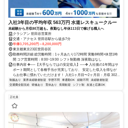
入社3年目の平均年収 563万円 水道レスキュークルー
未経験から月収80万超も。夜勤なし年休113日で稼げる職人へ
クラシアン 世田谷営業所
交通・アクセス 世田谷駅から徒歩7分
年俸3,705,200円～8,200,000円
東京都東京23区世田谷区
勤務時間詳細 総労働時間：1ヶ月あたり172時間 実働8時間+休憩1時
間 コア営業時間：8:00~19:00 シフト制勤務 深夜勤はなし
仕事内容 ✥──【大手ならではの安定収入】──✥ 入社後の1年間はサ
ポート期間として各種手当が充実しており、 安定した収入を得なが
らお仕事に慣れていただけます！ 入社1ヶ月目〜2ヶ月目：月収 302...
制服あり
業界未経験者歓迎
学歴不問
車通勤OK
経験不問
未経験者歓迎
交通費全額支給
研修あり
育休あり
長期歓迎
シフト制
友達と応募OK
正社員