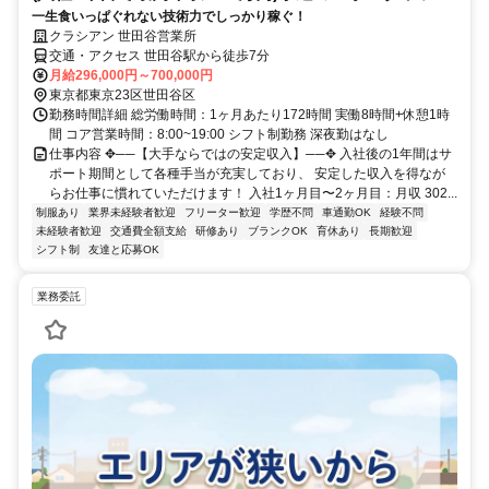
一生食いっぱぐれない技術力でしっかり稼ぐ！
クラシアン 世田谷営業所
交通・アクセス 世田谷駅から徒歩7分
月給296,000円～700,000円
東京都東京23区世田谷区
勤務時間詳細 総労働時間：1ヶ月あたり172時間 実働8時間+休憩1時
間 コア営業時間：8:00~19:00 シフト制勤務 深夜勤はなし
仕事内容 ✥──【大手ならではの安定収入】──✥ 入社後の1年間はサ
ポート期間として各種手当が充実しており、 安定した収入を得なが
らお仕事に慣れていただけます！ 入社1ヶ月目〜2ヶ月目：月収 302...
制服あり
業界未経験者歓迎
フリーター歓迎
学歴不問
車通勤OK
経験不問
未経験者歓迎
交通費全額支給
研修あり
ブランクOK
育休あり
長期歓迎
シフト制
友達と応募OK
業務委託