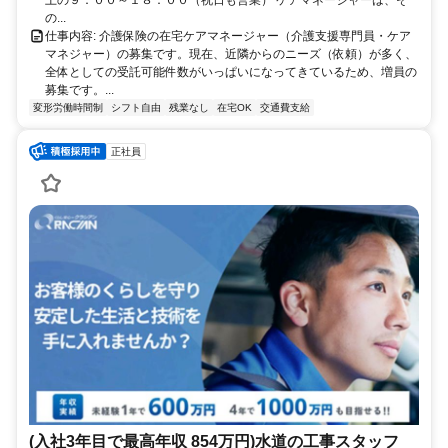
の...
仕事内容: 介護保険の在宅ケアマネージャー（介護支援専門員・ケア
マネジャー）の募集です。現在、近隣からのニーズ（依頼）が多く、
全体としての受託可能件数がいっぱいになってきているため、増員の
募集です。...
変形労働時間制
シフト自由
残業なし
在宅OK
交通費支給
正社員
(入社3年目で最高年収 854万円)水道の工事スタッフ