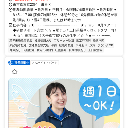
東京都東京23区世田谷区
勤務時間詳細 ▼勤務日▼ 平日月～金曜日の週5日勤務 ▼勤務時間▼
8:45～17:00 (実働7時間15分、休憩60分と 10分程度の有給休憩が原
則2回あり) ＊週4日勤務、または16時までの ...
仕事内容 ┏★━‥‥──────────‥‥━★┓ ☆／ 10月スタート
◆研修サポート充実 ＼☆ ★駅チカ＊三軒茶屋キャロットタワー内！
★ ☆＼ 長期安定！大手都市銀行のお仕事 ／☆ ┗★━‥‥───...
業界未経験者歓迎
社員登用あり
フリーター歓迎
固定時間制
経験不問
未経験者歓迎
交通費全額支給
午前
経験者歓迎
研修あり
夕方
ブランクOK
育休あり
長期歓迎
駅近5分以内
社割あり
長期休暇あり
土日祝休み
アルバイト・パート