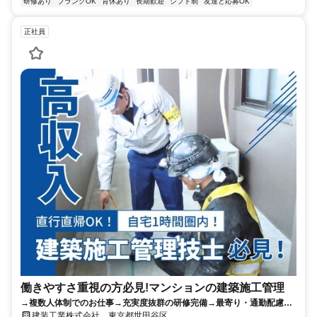
研修あり
ブランクOK
育休あり
長期歓迎
シフト制
友達と応募OK
正社員
働きやすさ重視の方必見!マンションの建築施工管理
→複数人体制でのお仕事→充実度抜群の研修完備→最寄り・通勤配慮の
現場配置→多彩な経験を積める職場！
建装工業株式会社 東京都世田谷区