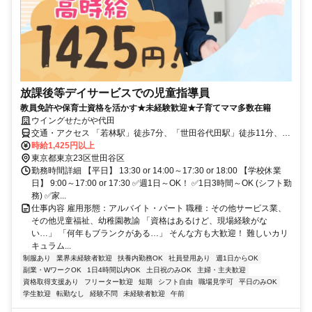
放課後等デイサービスでの児童指導員
教員免許や保育士資格を活かす★未経験歓迎★子育てママ多数在籍
ウイングせたがや代田
交通・アクセス 「若林駅」徒歩7分、「世田谷代田駅」徒歩11分、
「梅が丘駅」徒歩13分
時給1,425円以上
東京都東京23区世田谷区
勤務時間詳細 【平日】 13:30 or 14:00～17:30 or 18:00 【学校休業
日】 9:00～17:00 or 17:30 ✅週1日～OK！ ✅1日3時間～OK (シフト勤
務) ✅家...
仕事内容 雇用形態：アルバイト・パート 職種：その他サービス業、
その他児童福祉、幼稚園教諭 「資格はあるけど、現場経験がな
い…」 「何年もブランクがある…」 そんな方も大歓迎！ 難しいカリ
キュラム...
制服あり
業界未経験者歓迎
扶養内勤務OK
社員登用あり
週1日からOK
副業・WワークOK
1日4時間以内OK
土日祝のみOK
主婦・主夫歓迎
資格取得支援あり
フリーター歓迎
短期
シフト自由
職場見学可
平日のみOK
学生歓迎
転勤なし
経験不問
未経験者歓迎
午前