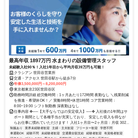
最高年収 1897万円 水まわりの設備管理スタッフ
未経験入社90％！入社1年目から平均月収39万円も可能！
クラシアン 世田谷営業所
交通・アクセス 世田谷駅から徒歩7分
年俸3,500,000円～8,200,000円
東京都東京23区世田谷区
勤務時間詳細 総労働時間：1ヶ月あたり172時間 夜勤なし ＼残業削減
を推進・希望休OK！／ 実働8時間+休憩1時間 コア営業時間：
8:00~19:00 シフト制勤務 深夜勤はなし
仕事内容 ✥──【大手ならではの安定収入】──✥ 入社後の1年間はサ
ポート期間として各種手当が充実しており、 安定した収入を得なが
らお仕事に慣れていただけます！ 入社1ヶ月目〜2ヶ月目：月収 302...
制服あり
業界未経験者歓迎
主婦・主夫歓迎
フリーター歓迎
学歴不問
車通勤OK
経験不問
未経験者歓迎
交通費全額支給
経験者歓迎
有資格者歓迎