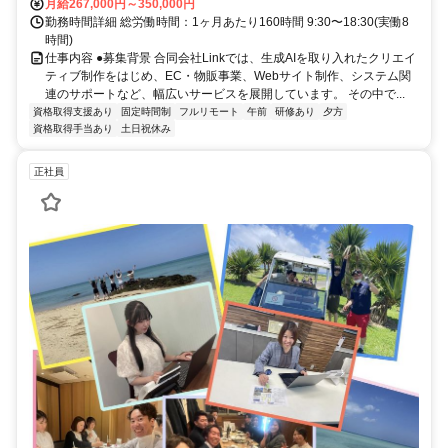
月給267,000円～350,000円
勤務時間詳細 総労働時間：1ヶ月あたり160時間 9:30〜18:30(実働8
時間)
仕事内容 ●募集背景 合同会社Linkでは、生成AIを取り入れたクリエイ
ティブ制作をはじめ、EC・物販事業、Webサイト制作、システム関
連のサポートなど、幅広いサービスを展開しています。 その中で...
資格取得支援あり
固定時間制
フルリモート
午前
研修あり
夕方
資格取得手当あり
土日祝休み
正社員