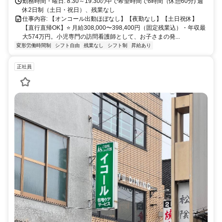
勤務時間・曜日: 8:30～19:30の中で希望時間で8時間（休憩60分) 週
休2日制（土日・祝日）、残業なし
仕事内容: 【オンコール出動ほぼなし】【夜勤なし】【土日祝休】
【直行直帰OK】⭐️ 月給308,000〜398,400円（固定残業込）・年収最
大574万円。小児専門の訪問看護師として、お子さまの発...
変形労働時間制
シフト自由
残業なし
シフト制
昇給あり
正社員