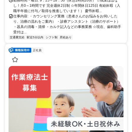
勤務時間・曜日: 9：25～18：50（休憩1時間20分） ☆残業ほぼな
し！月0～1時間です 完全週休2日制 ☆年間休日125日 有給休暇（入
職半年後に付与／取得を推進しています！） 慶弔休暇...
仕事内容: ・カウンセリング業務（患者さんのお悩みをお伺いした
り、治療の流れをご案内） ・診療アシスタント（治療のサポート）
・器具の消毒・清掃 ・カルテ記入などの事務業務 ☆現在、歯科助手
受付は...
交通費支給
駅近5分以内
シフト制
昇給あり
正社員