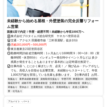
未経験から始める屋根・外壁塗装の完全反響リフォー
ム営業
面接1回で内定！学歴・経歴不問！未経験から年収1000万へ
株式会社プロタイムズ総合研究所 ヤネカベ世田谷店
交通・アクセス 田園都市線「三軒茶屋駅」徒歩10分
月給283,000円～500,000円
東京都東京23区世田谷区
勤務時間詳細 総労働時間：1ヶ月あたり160時間 9：00〜18：00（実
働8時間・休憩60分） イレギュラー発生時やイベント月などは 多少
残業が発生することもありますが 基本的には定時退社推奨で...
仕事内容 ＼ とにかく稼ぎたい方、必見！ ／ 飛び込み・テレアポなし
でも、高収入を目指せる反響営業。 未経験からスタートして、年収
1,000万円超を実現している先輩も多数います。 【仕事内容】 お問...
制服あり
業界未経験者歓迎
資格取得支援あり
学歴不問
車通勤OK
固定時間制
職場見学可
経験不問
未経験者歓迎
交通費全額支給
経験者歓迎
残業なし
研修あり
育休あり
交通費支給
社割あり
長期休暇あり
友達と応募OK
寮・社宅あり
アルバイト・パート