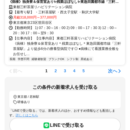
《病棟》独身寮＆保育室あり✨残業ほぼなし✨東急田園都市線「三軒茶
屋駅」より徒歩6分の療養型病院です⭕
東都三軒茶屋リハビリテーション病院
【最寄り駅】 ・三軒茶屋駅 ・西太子堂駅 ・駒沢大学駅
月給318,000円～377,000円
東京都東京23区世田谷区
【勤務時間】 1) 07：30～16：00 2) 09：00～17：30 3) 12：00～
20：30 17：00～翌9：30
【仕事内容】 【仕事内容】 東都三軒茶屋リハビリテーション病院
《病棟》独身寮＆保育室あり＊残業ほぼなし＊東急田園都市線「三軒
茶屋駅」より徒歩6分の療養型病院です◎ ●病棟にて看護業務全般を
お任せし...
長期
学歴不問
経験者歓迎
ブランクOK
シフト制
昇給あり
前へ
次へ
1
2
3
4
5
この条件の新着求人を受け取る
東京都 / 若林駅
研修あり
「LINEで受け取る」では、新着求人のほか、おすすめ情報なども配信しま
す。
詳しくはこちら
LINEで受け取る