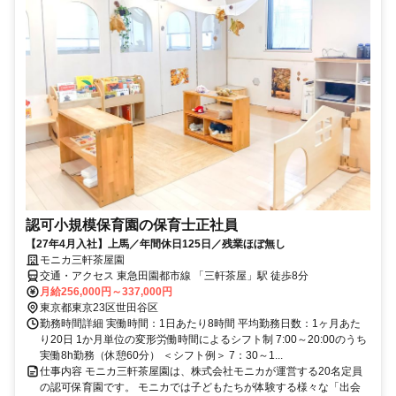
認可小規模保育園の保育士正社員
【27年4月入社】上馬／年間休日125日／残業ほぼ無し
モニカ三軒茶屋園
交通・アクセス 東急田園都市線 「三軒茶屋」駅 徒歩8分
月給256,000円～337,000円
東京都東京23区世田谷区
勤務時間詳細 実働時間：1日あたり8時間 平均勤務日数：1ヶ月あた
り20日 1か月単位の変形労働時間によるシフト制 7:00～20:00のうち
実働8h勤務（休憩60分） ＜シフト例＞ 7：30～1...
仕事内容 モニカ三軒茶屋園は、株式会社モニカが運営する20名定員
の認可保育園です。 モニカでは子どもたちが体験する様々な「出会