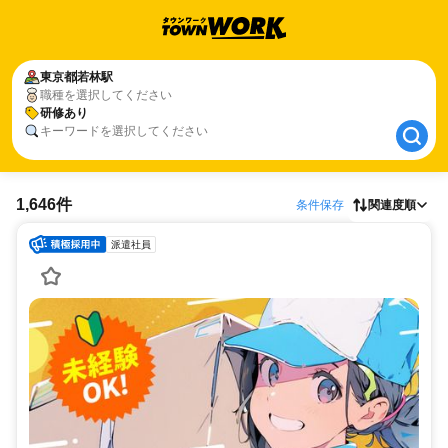
東京都
東京都
若林駅
若林駅
職種を選択してください
研修あり
研修あり
キーワードを選択してください
1,646件
条件保存
関連度順
派遣社員