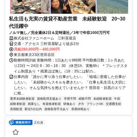
私生活も充実の賃貸不動産営業 未経験歓迎 20~30
代活躍中
ノルマ無し／完全週休2日＆定時退社／3年で年収1000万円可
株式会社ファニーホーム 三軒茶屋店
交通・アクセス 三軒茶屋駅より徒歩2分
月給280,000円～400,000円
東京都東京23区世田谷区
勤務時間詳細 実働時間：1日あたり8時間 平均勤務日数：1ヶ月あた
り23日 〜 24日 9：30～18：30 （休憩1h、実働8h） ＊フレックスタ
イム制度あり ＊残業ほぼ無し（18：35には駅の...
仕事内容 「誰かに寄り添う仕事がしたい」 「地域に密着した仕事が
したい」 「未経験からスキルを磨きたい」 「仕事も私生活も大切に
したい」 そんな気持ちを抱えていませんか？ 世田谷・目黒のエリア
に根...
業界未経験者歓迎
資格取得支援あり
学歴不問
経験不問
未経験者歓迎
午前
経験者歓迎
残業なし
有資格者歓迎
研修あり
夕方
ブランクOK
交通費支給
長期歓迎
駅近5分以内
資格取得手当あり
長期休暇あり
正社員