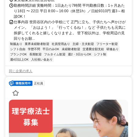
勤務時間詳細 実働時間：1日あたり7時間 平均勤務日数：1ヶ月あた
り18日 〜 22日 平日 8:00～16:00（休憩1h）／日給9310円 週3～相
談OK！
仕事内容 世田谷区内の小学校にて 正門に立ち、子供たちへ声かけが
メイン。 「おはよう！」「行ってくるね！」など 子供たちも元気に
挨拶してくれると嬉しくなりますよ。 登下校以外は、学校周辺の見
回りをお願...
制服あり
業界未経験者歓迎
社員登用あり
主婦・主夫歓迎
フリーター歓迎
シフト自由
学歴不問
平日のみOK
未経験者歓迎
交通費全額支給
研修あり
ブランクOK
長期歓迎
フルタイム歓迎
週2・3日からOK
シフト制
週4日以上OK
入社祝い金あり
同じ企業の求人
正社員