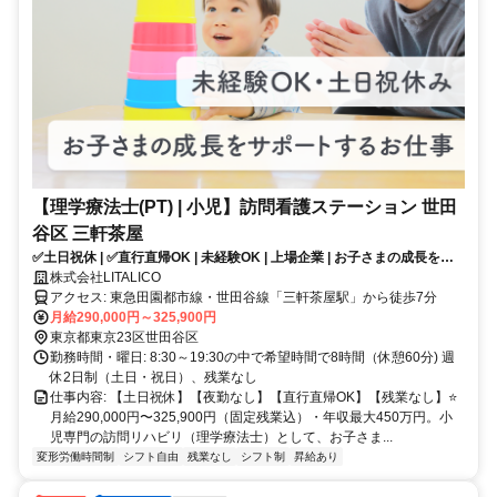
【理学療法士(PT) | 小児】訪問看護ステーション 世田
谷区 三軒茶屋
✅土日祝休 | ✅直行直帰OK | 未経験OK | 上場企業 | お子さまの成長をサ
ポートするお仕事✨
株式会社LITALICO
アクセス: 東急田園都市線・世田谷線「三軒茶屋駅」から徒歩7分
月給290,000円～325,900円
東京都東京23区世田谷区
勤務時間・曜日: 8:30～19:30の中で希望時間で8時間（休憩60分) 週
休2日制（土日・祝日）、残業なし
仕事内容: 【土日祝休】【夜勤なし】【直行直帰OK】【残業なし】⭐️
月給290,000円〜325,900円（固定残業込）・年収最大450万円。小
児専門の訪問リハビリ（理学療法士）として、お子さま...
変形労働時間制
シフト自由
残業なし
シフト制
昇給あり