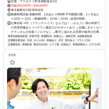
交通・アクセス 三軒茶屋駅徒歩1分
月給300,000円～500,000円
東京都東京23区世田谷区
勤務時間詳細 実働時間：1日あたり8時間 平均勤務日数：1ヶ月あた
り20日 〜 22日 ＜勤務時間＞ 10:00～19:00（休憩1時間）
仕事内容 ⭐FC（フランチャイズ）ならでは！ →かんてい局の本部で
の充実研修あり ⭐ベテラン鑑定士のサポートあり →店舗にきさくなベ
テランさんが在籍 ⭐ノルマなし →数字に追われる営業や販売の仕事...
業界未経験者歓迎
学歴不問
車通勤OK
転勤なし
経験不問
未経験者歓迎
交通費全額支給
午前
ネイルOK
研修あり
夕方
賞与あり
ブランクOK
交通費支給
長期歓迎
駅近5分以内
シフト制
社割あり
長期休暇あり
ピアスOK
正社員