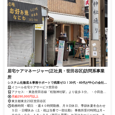
居宅ケアマネージャー(正社員・世田谷区)訪問系事業
所
システム化徹底＆事務サポートで残業ゼロ！30代・40代が中心の会社で
す。
イコール在宅ケアサービス世田谷
アクセス: ・東急世田谷線「松陰神社駅」より徒歩３分。 ・小田急バ
ス、東急バス「松陰神社前バス停」より徒歩０分。
月給290,000円以上
東京都東京23区世田谷区
勤務時間・曜日: ・週４０時間勤務、月９日休日、季節休夏冬合わせ
５日 ・日曜休み（土・祝は当番で一部出勤） 事務所受付時間は月～
土の９：００～１８：００（祝日も営業） ケアマネージャーは、そ