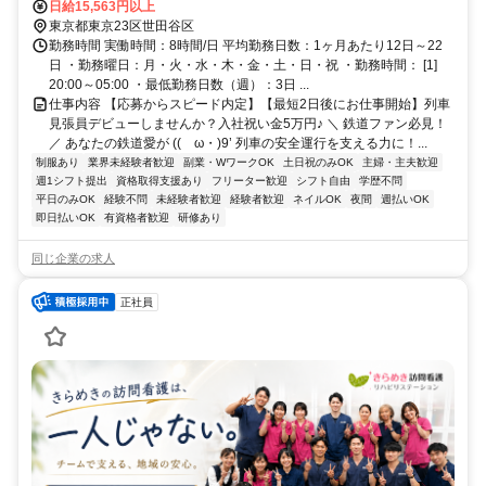
相談可 ■電話面接■来社不要■即日勤務
日給15,563円以上
東京都東京23区世田谷区
勤務時間 実働時間：8時間/日 平均勤務日数：1ヶ月あたり12日～22
日 ・勤務曜日：月・火・水・木・金・土・日・祝 ・勤務時間： [1]
20:00～05:00 ・最低勤務日数（週）：3日 ...
仕事内容 【応募からスピード内定】【最短2日後にお仕事開始】列車
見張員デビューしませんか？入社祝い金5万円♪ ＼ 鉄道ファン必見！
／ あなたの鉄道愛が ((ゝω・)9’ 列車の安全運行を支える力に！...
制服あり
業界未経験者歓迎
副業・WワークOK
土日祝のみOK
主婦・主夫歓迎
週1シフト提出
資格取得支援あり
フリーター歓迎
シフト自由
学歴不問
平日のみOK
経験不問
未経験者歓迎
経験者歓迎
ネイルOK
夜間
週払いOK
即日払いOK
有資格者歓迎
研修あり
同じ企業の求人
正社員