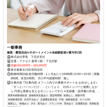
一般事務
服装・髪型自由✨サポートメイン✨未経験歓迎✨賞与年2回
株式会社寧兎 下北沢支社
交通・アクセス 最寄り駅：下北沢駅
月給300,000円～360,000円
東京都東京23区世田谷区
勤務時間詳細 総労働時間：1ヶ月あたり160時間 10:00〜19:00（実働
8時間、休憩1時間） 月の平均残業時間：無し
仕事内容 ❐仕事内容 オフィス内での事務サポートを お任せします♪
「ずっとパソコンだけ…」というより、 社内メンバーと連携しなが
ら 円滑な業務を支えるポジションです◎ ✦見積書・請求書の作成、...
業界未経験者歓迎
資格取得支援あり
固定時間制
転勤なし
経験不問
未経験者歓迎
住宅手当あり
交通費全額支給
午前
経験者歓迎
ネイルOK
残業なし
研修あり
夕方
賞与あり
ブランクOK
育休あり
交通費支給
長期歓迎