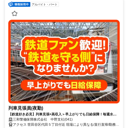
アルバイト・パート
列車見張員(夜勤)
【鉄道好き必見】列車見張×高収入＞早上がりでも日給保障！毎週水曜
が給料日！日払いもOK！
三和警備保障株式会社 中野支社(041)
アクセス 世田谷区代田５丁目付近 現場により異なる/直行直帰/勤務地