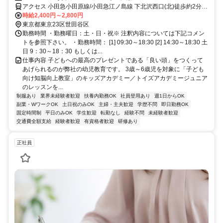
アクセス 小田急小田原線/小田急江ノ島線 下北沢西口(北)徒歩約2分、
京王井の頭線 下北沢西口(北)徒歩約2分
時給2,400円～2,800円
東京都東京23区世田谷区
勤務時間 ・勤務曜日：土・日・祝※ 注釈内容については下記コメン
トを参照下さい。 ・勤務時間： [1] 09:30～18:30 [2] 14:30～18:30 土
日 9：30～18：30 もしくは...
仕事内容 子どもへの最高のプレゼントである「良い頭」をつくって
あげられるのが弊社の幼児教育です。 3歳～6歳児を対象に「子ども
向け知脳向上教室」のキッズアカデミー／トイズアカデミージュニア
のレッスンを...
制服あり
業界未経験者歓迎
扶養内勤務OK
社員登用あり
週1日からOK
副業・WワークOK
土日祝のみOK
主婦・主夫歓迎
学歴不問
即日勤務OK
固定時間制
平日のみOK
学生歓迎
転勤なし
経験不問
未経験者歓迎
交通費全額支給
経験者歓迎
有資格者歓迎
研修あり
正社員