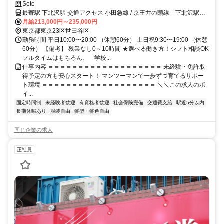
週休2日制×残業ほぼなし
Sete
最寄駅 下北沢駅 交通アクセス 小田急線 / 京王井の頭線「下北沢駅」
から徒歩1分
月給213,000円～235,000円
東京都東京23区世田谷区
勤務時間 平日10:00〜20:00 （休憩60分） 土日祝9:30〜19:00 （休憩
60分） 【備考】 残業なし0～10時間 ★選べる働き方！シフト相談OK
フルタイムはもちろん、「学校...
仕事内容 ＝＝＝＝＝＝＝＝＝＝＝＝＝＝＝＝＝＝＝ 未経験・免許取
得予定の方も安心スタート！ マンツーマンで一歩ずつ育てるサポー
ト環境 ＝＝＝＝＝＝＝＝＝＝＝＝＝＝＝＝＝＝＝ ＼＼この求人のポ
イ...
固定時間制
未経験者歓迎
有資格者歓迎
社会保険完備
交通費支給
駅近5分以内
長期休暇あり
服装自由
髪型・髪色自由
同じ企業の求人
正社員