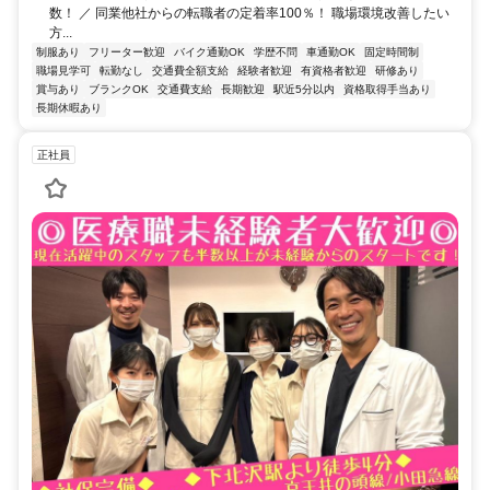
数！ ／ 同業他社からの転職者の定着率100％！ 職場環境改善したい
方...
制服あり
フリーター歓迎
バイク通勤OK
学歴不問
車通勤OK
固定時間制
職場見学可
転勤なし
交通費全額支給
経験者歓迎
有資格者歓迎
研修あり
賞与あり
ブランクOK
交通費支給
長期歓迎
駅近5分以内
資格取得手当あり
長期休暇あり
正社員