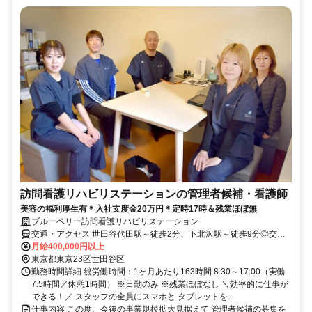
訪問看護リハビリステーションの管理者候補・看護師
美容の福利厚生有＊入社支度金20万円＊定時17時＆残業ほぼ無
ブルーベリー訪問看護リハビリステーション
交通・アクセス 世田谷代田駅～徒歩2分、下北沢駅～徒歩9分◎交通
費支給（全額）
月給400,000円以上
東京都東京23区世田谷区
勤務時間詳細 総労働時間：1ヶ月あたり163時間 8:30～17:00（実働
7.5時間／休憩1時間） ※日勤のみ ※残業ほぼなし ＼効率的に仕事が
できる！／ スタッフの全員にスマホと タブレットを...
仕事内容 この度、今後の事業規模拡大見据えて 管理者候補の募集を