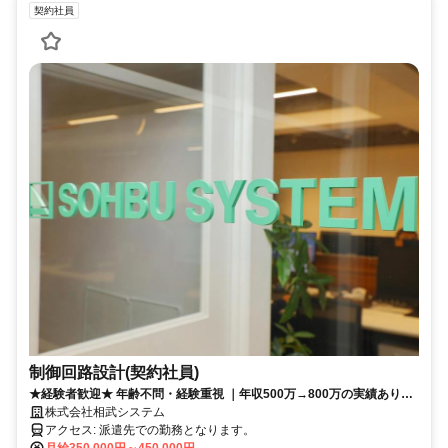
契約社員
制御回路設計(契約社員)
★経験者歓迎★ 年齢不問・経験重視 ｜年収500万→800万の実績あり｜
創業45年以上・大手プラント企業と継続取引｜40代～60代のベテランエ
株式会社相武システム
ンジニア活躍中！｜
アクセス: 派遣先での勤務となります。
月給350,000円～450,000円