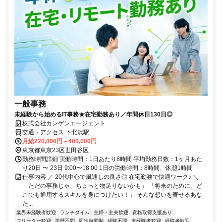
一般事務
未経験から始めるIT事務★在宅勤務あり／年間休日130日◎
株式会社カンゲンエージェント
交通・アクセス 下北沢駅
月給220,000円～400,000円
東京都東京23区世田谷区
勤務時間詳細 実働時間：1日あたり8時間 平均勤務日数：1ヶ月あた
り20日 〜 23日 9:00〜18:00 1日の労働時間：8時間、休憩1時間
仕事内容 ／ 20代中心で風通しの良さ◎ 在宅勤務で快適ワーク♪ ＼
「ただの事務じゃ、ちょっと物足りないかも」 「将来のために、ど
こでも通用するスキルを身につけたい！」 そんな想いを寄せるあな
た...
業界未経験者歓迎
ランチタイム
主婦・主夫歓迎
資格取得支援あり
フリーター歓迎
学歴不問
固定時間制
経験不問
未経験者歓迎
経験者歓迎