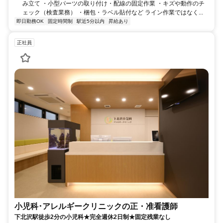
み立て ・小型パーツの取り付け・配線の固定作業 ・キズや動作のチ
ェック（検査業務） ・梱包・ラベル貼付など ライン作業ではなく...
即日勤務OK
固定時間制
駅近5分以内
昇給あり
正社員
小児科･アレルギークリニックの正・准看護師
下北沢駅徒歩2分の小児科★完全週休2日制★固定残業なし