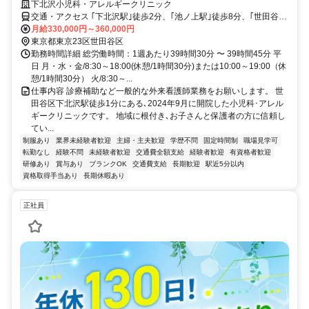
下北沢小児科・アレルギークリニック
交通・アクセス ｢下北沢駅｣徒歩2分、｢池ノ上駅｣徒歩8分、｢世田谷代
田駅｣徒歩9分、｢東北沢駅｣徒歩10分
月給330,000円～360,000円
東京都東京23区世田谷区
勤務時間詳細 総労働時間：1週あたり39時間30分 〜 39時間45分 平
日 月・水・金/8:30～18:00(休憩/1時間30分)または10:00～19:00（休
憩/1時間30分） 火/8:30～...
仕事内容 診療補助など一般的な外来看護師業務をお願いします。 世
田谷区下北沢駅徒歩1分にある､2024年9月に開院した小児科･アレル
ギークリニックです。 地域に根付き､お子さんと保護者の方に信頼し
てい...
制服あり
業界未経験者歓迎
主婦・主夫歓迎
学歴不問
固定時間制
職場見学可
転勤なし
経験不問
未経験者歓迎
交通費全額支給
経験者歓迎
有資格者歓迎
研修あり
賞与あり
ブランクOK
交通費支給
長期歓迎
駅近5分以内
資格取得手当あり
長期休暇あり
正社員