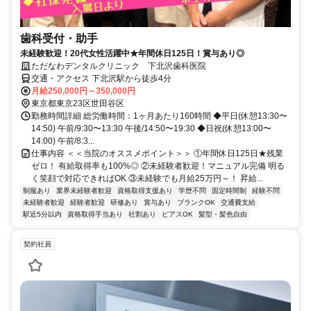
歯科受付・助手
未経験歓迎！20代女性活躍中★年間休日125⽇！賞与あり◎
ただなわデンタルクリニック 下北沢歯科医院
交通・アクセス 下北沢駅から徒歩4分
月給250,000円～350,000円
東京都東京23区世田谷区
勤務時間詳細 総労働時間：1ヶ月あたり160時間 ◆平⽇(休憩13:30〜
14:50) 午前/9:30〜13:30 午後/14:50〜19:30 ◆⽇祝(休憩13:00〜
14:00) 午前/8:3...
仕事内容 ＜＜当院のオススメポイント＞＞ ①年間休日125日★残業
ゼロ！ 有給取得率も100%◎ ②未経験者歓迎！マニュアル完備 明る
く笑顔で対応できればOK ③未経験でも月給25万円～！ 昇給...
制服あり
業界未経験者歓迎
資格取得支援あり
学歴不問
固定時間制
経験不問
未経験者歓迎
経験者歓迎
研修あり
賞与あり
ブランクOK
交通費支給
駅近5分以内
資格取得手当あり
社割あり
ピアスOK
髪型・髪色自由
契約社員