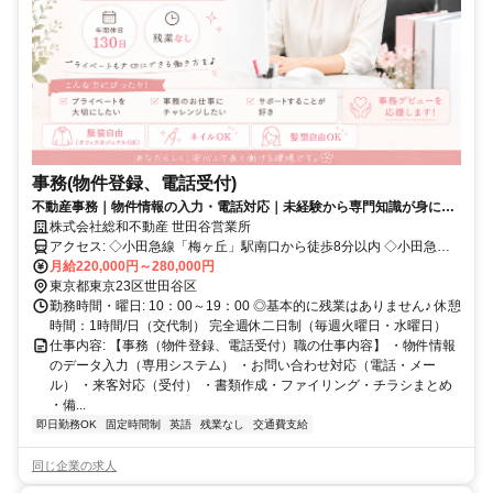
事務(物件登録、電話受付)
不動産事務｜物件情報の入力・電話対応｜未経験から専門知識が身につ
く
株式会社総和不動産 世田谷営業所
アクセス: ◇小田急線「梅ヶ丘」駅南口から徒歩8分以内 ◇小田急線
「世田谷代田」駅西口から徒歩5分以内
月給220,000円～280,000円
東京都東京23区世田谷区
勤務時間・曜日: 10：00～19：00 ◎基本的に残業はありません♪ 休憩
時間：1時間/日（交代制） 完全週休二日制（毎週火曜日・水曜日）
仕事内容: 【事務（物件登録、電話受付）職の仕事内容】 ・物件情報
のデータ入力（専用システム） ・お問い合わせ対応（電話・メー
ル） ・来客対応（受付） ・書類作成・ファイリング・チラシまとめ
・備...
即日勤務OK
固定時間制
英語
残業なし
交通費支給
同じ企業の求人