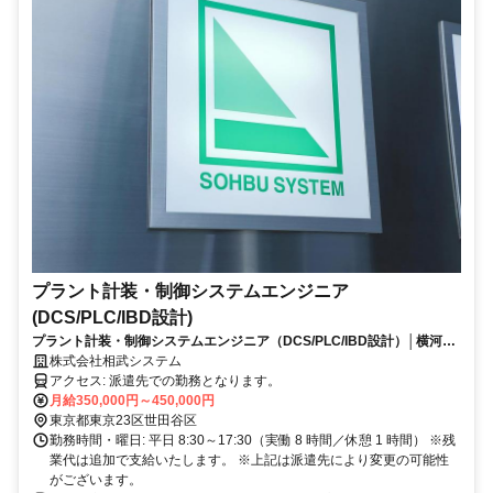
プラント計装・制御システムエンジニア
(DCS/PLC/IBD設計)
プラント計装・制御システムエンジニア（DCS/PLC/IBD設計）│横河
CENTUMなど案件多数│創業45年の安定基盤│40〜60代活躍中│世田谷
株式会社相武システム
区（下北沢）
アクセス: 派遣先での勤務となります。
月給350,000円～450,000円
東京都東京23区世田谷区
勤務時間・曜日: 平日 8:30～17:30（実働 8 時間／休憩 1 時間） ※残
業代は追加で支給いたします。 ※上記は派遣先により変更の可能性
がございます。