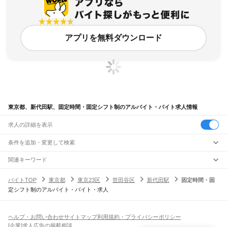
アプリを無料ダウンロード
東京都、新代田駅、固定時間・固定シフト制のアルバイト・バイト求人情報
求人の詳細を表示
条件を追加・変更して検索
市区町村を追加・変更
関連キーワード
完全在宅ワーク 全国
シール貼り 在宅
現在地周辺
ガチャガチャ
犬カフェ
東京都
駅を追加・変更
バイトTOP
東京都
東京23区
世田谷区
新代田駅
固定時間・固
東京都
すべて
定シフト制のアルバイト・バイト・求人
東京23区
すべて
職種を追加・変更
JR東海道本線(東京～熱海)
千代田区
中央区
港区
新宿区
文京区
台東区
墨田区
江東区
品川区
目黒区
大田区
東京駅
新橋駅
品川駅
飲食・フードサービス
世田谷区
渋谷区
中野区
杉並区
豊島区
北区
荒川区
板橋区
練馬区
足立区
葛飾区
特徴を追加・変更
飲食・フードサービス
江戸川区
すべて
ヘルプ・お問い合わせ
サイトマップ
利用規約・プライバシーポリシー
JR山手線
ホールスタッフ
キッチンスタッフ
皿洗い・洗い場
精肉・鮮魚加工
給食調理
人気
[企業]求人広告の掲載相談
大崎駅
五反田駅
目黒駅
恵比寿駅
渋谷駅
原宿駅
代々木駅
新宿駅
新大久保駅