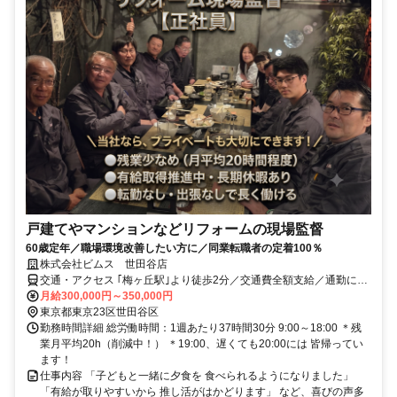
戸建てやマンションなどリフォームの現場監督
60歳定年／職場環境改善したい方に／同業転職者の定着100％
株式会社ビムス 世田谷店
交通・アクセス ｢梅ヶ丘駅｣より徒歩2分／交通費全額支給／通勤に使
える社用車を1人1台貸与／直行直帰OK
月給300,000円～350,000円
東京都東京23区世田谷区
勤務時間詳細 総労働時間：1週あたり37時間30分 9:00～18:00 ＊残
業月平均20h（削減中！） ＊19:00、遅くても20:00には 皆帰ってい
ます！
仕事内容 「子どもと一緒に夕食を 食べられるようになりました」
「有給が取りやすいから 推し活がはかどります」 など、喜びの声多