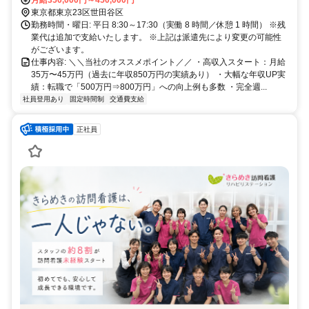
東京都東京23区世田谷区
勤務時間・曜日: 平日 8:30～17:30（実働 8 時間／休憩 1 時間） ※残
業代は追加で支給いたします。 ※上記は派遣先により変更の可能性
がございます。
仕事内容: ＼＼当社のオススメポイント／／ ・高収入スタート：月給
35万〜45万円（過去に年収850万円の実績あり） ・大幅な年収UP実
績：転職で「500万円⇒800万円」への向上例も多数 ・完全週...
社員登用あり
固定時間制
交通費支給
正社員