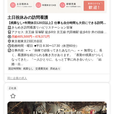
土日祝休みの訪問看護
【残業なし×年間休日120日以上】仕事も自分時間も大切にできる訪問看
護
きらめき訪問看護リハビリステーション笹塚
アクセス: 京王線 笹塚駅 徒歩8分 京王線 代田橋駅 徒歩6分 井の頭線
新代田駅 徒歩15分
月給405,500円～478,571円
東京都東京23区渋谷区
勤務時間・曜日: ■平日 8:30〜17:30（休憩60分）
仕事内容: ＝＝「病棟で頑張ってきたあなたへ」＝＝ 無理なく、長
く、看護師を続けられる働き方があります。 「夜勤や残業がつらく
なってきた」 「一人ひとりに、もっと丁寧に向き合いたい」 「結
婚・出...
固定時間制
残業なし
交通費支給
昇給あり
同じ企業の求人
正社員