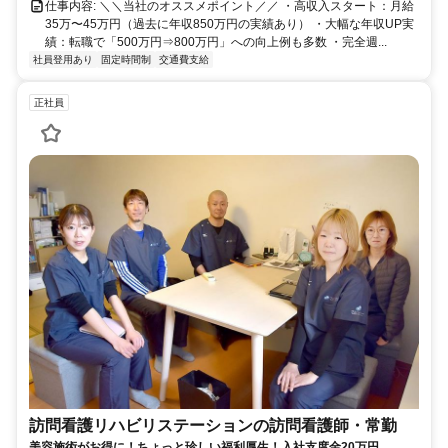
仕事内容: ＼＼当社のオススメポイント／／ ・高収入スタート：月給
35万〜45万円（過去に年収850万円の実績あり） ・大幅な年収UP実
績：転職で「500万円⇒800万円」への向上例も多数 ・完全週...
社員登用あり
固定時間制
交通費支給
正社員
訪問看護リハビリステーションの訪問看護師・常勤
美容施術がお得に！ちょっと珍しい福利厚生！入社支度金20万円