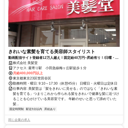
きれいな素髪を育てる美容師スタイリスト
動画配信サイト登録者12万人越え！固定給40万円~昇給有り！/日曜・火
曜定休/17:30閉店
株式会社 美髪堂
アクセス: 最寄り駅 小田急線梅ヶ丘駅徒歩１分
月給400,000円以上
東京都東京23区世田谷区
勤務時間・曜日: 9:10～17:30（休憩45分） 日曜日・火曜日は定休日
仕事内容: 美髪堂は「髪をきれいに見せる」のではなく「きれいな素
髪を育てる」​ つまりこれから作られる髪をきれいで健康な髪に近づけ
ることを心がけている美容室です。 年齢のせいと思って諦めていた
髪...
固定時間制
駅近5分以内
昇給あり
同じ企業の求人