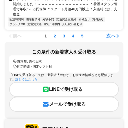
開始しました！ ＝＝＝＝＝＝＝＝＝＝＝＝＝＝＝ ＊看護スタッフ管
理で年収520万円保障 ＊スタート月給40万円以上 ＊入職時には、支
度金...
固定時間制
職場見学可
経験不問
交通費全額支給
研修あり
賞与あり
ブランクOK
交通費支給
駅近5分以内
入社祝い金あり
前へ
次へ
1
2
3
4
5
この条件の新着求人を受け取る
東京都 / 新代田駅
固定時間・固定シフト制
「LINEで受け取る」では、新着求人のほか、おすすめ情報なども配信しま
す。
詳しくはこちら
LINEで受け取る
メールで受け取る