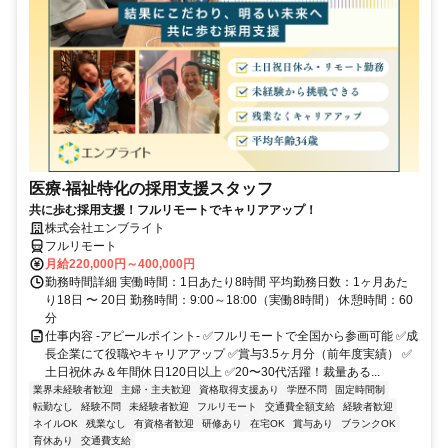
医療‧福祉特化の採用支援スタッフ
共に歩む採用支援！フルリモートでキャリアアップ！
株式会社エンブライト
フルリモート
月給220,000円～400,000円
勤務時間詳細 実働時間：1日あたり8時間 平均勤務日数：1ヶ月あた
り18日 〜 20日 勤務時間：9:00～18:00（実働8時間） 休憩時間：60
分
仕事内容 -アピールポイント- ✅フルリモートで全国から参画可能 ✅成
長企業にて役職やキャリアアップ ✅賞与3.5ヶ月分（前年度実績） ✅
土日祝休み＆年間休日120日以上 ✅20〜30代活躍！裁量ある...
業界未経験者歓迎
主婦・主夫歓迎
資格取得支援あり
学歴不問
固定時間制
転勤なし
経験不問
未経験者歓迎
フルリモート
交通費全額支給
経験者歓迎
ネイルOK
残業なし
有資格者歓迎
研修あり
在宅OK
賞与あり
ブランクOK
育休あり
交通費支給