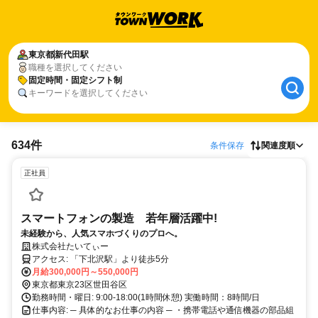
東京都
新代田駅
職種を選択してください
固定時間・固定シフト制
キーワードを選択してください
634件
条件保存
関連度順
正社員
スマートフォンの製造 若年層活躍中!
未経験から、人気スマホづくりのプロへ。
株式会社たいてぃー
アクセス: 「下北沢駅」より徒歩5分
月給300,000円～550,000円
東京都東京23区世田谷区
勤務時間・曜日: 9:00-18:00(1時間休憩) 実働時間：8時間/日
仕事内容: ─ 具体的なお仕事の内容 ─ ・携帯電話や通信機器の部品組