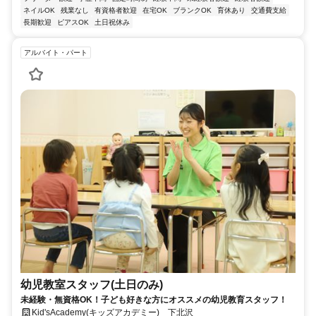
ネイルOK
残業なし
有資格者歓迎
在宅OK
ブランクOK
育休あり
交通費支給
長期歓迎
ピアスOK
土日祝休み
アルバイト・パート
幼児教室スタッフ(土日のみ)
未経験・無資格OK！子ども好きな方にオススメの幼児教育スタッフ！
Kid'sAcademy(キッズアカデミー) 下北沢