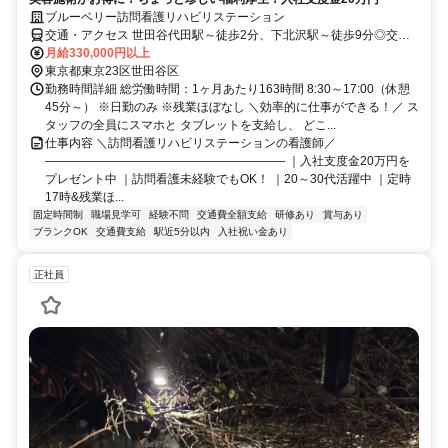
ブルーベリー訪問看護リハビリステーション
交通・アクセス 世田谷代田駅～徒歩2分、下北沢駅～徒歩9分◎交通
費支給（全額）
月給330,000円以上
東京都東京23区世田谷区
勤務時間詳細 総労働時間：1ヶ月あたり163時間 8:30～17:00（休憩
45分～） ※日勤のみ ※残業ほぼなし ＼効率的に仕事ができる！／ ス
タッフの全員にスマホと タブレットを支給し、 どこ...
仕事内容 ＼訪問看護リハビリステーションの看護師／
―――――――――――――――――――― ｜入社支度金20万円を
プレゼント中 ｜訪問看護未経験でもOK！ ｜20～30代活躍中 ｜定時
17時&残業ほ...
固定時間制
職場見学可
経験不問
交通費全額支給
研修あり
賞与あり
ブランクOK
交通費支給
駅近5分以内
入社祝い金あり
正社員