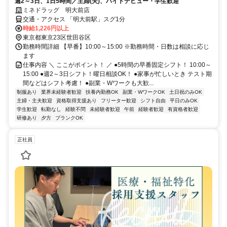
週2～3日、1日5時間／主婦(夫)、バイトデビュー・学生歓迎
ミネドラッグ 明大前店
交通・アクセス 「明大前駅」スグ1分
時給1,226円以上
東京都東京23区世田谷区
勤務時間詳細 【早番】10:00～15:00 ※勤務時間・日数は相談に応じ
ます
仕事内容 ＼ ここがポイント！ ／ ●5時間の早番固定シフト！ 10:00～
15:00 ●週2～3日シフト！曜日相談OK！ ●家事が忙しいとき テスト期
間などはシフト考慮！ ●副業・Wワークも大歓...
制服あり
業界未経験者歓迎
扶養内勤務OK
副業・WワークOK
土日祝のみOK
主婦・主夫歓迎
資格取得支援あり
フリーター歓迎
シフト自由
平日のみOK
学生歓迎
転勤なし
経験不問
未経験者歓迎
午前
経験者歓迎
有資格者歓迎
研修あり
夕方
ブランクOK
正社員