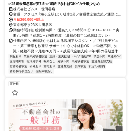
✅45歳未満急募✅実7.5h✅運転できればOK✅力仕事少なめ
株式会社ビムス 世田谷店
交通・アクセス ｢梅ヶ丘駅｣より徒歩2分／交通費全額支給／通勤に使
える社用車を1人1台貸与／直行直帰OK
月給260,000円以上
東京都東京23区世田谷区
勤務時間詳細 総労働時間：1週あたり37時間30分 9:00～18:00 ＊実
働7.5時間 ＊残業1～2時間程度 （最初の数年は残業ほぼナシ）
仕事内容 ＼ 未経験からはじめる現場アシスタント ／ 正社員デビュ
ー・第二新卒も歓迎◎ サポート中心で未経験OK！ ✅学歴不問、知
識・経験不要 ✅月給26万円～＋残業代全額支給 ✅年3回の長期連休...
制服あり
業界未経験者歓迎
主婦・主夫歓迎
バイク通勤OK
学歴不問
車通勤OK
固定時間制
職場見学可
転勤なし
経験不問
未経験者歓迎
交通費全額支給
有資格者歓迎
研修あり
賞与あり
交通費支給
長期歓迎
駅近5分以内
資格取得手当あり
長期休暇あり
正社員