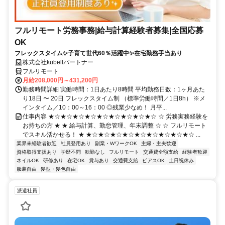
フルリモート労務事務|給与計算経験者募集|全国応募
OK
フレックスタイム✨子育て世代60％活躍中✨在宅勤務手当あり
株式会社kubellパートナー
フルリモート
月給208,000円～431,200円
勤務時間詳細 実働時間：1日あたり8時間 平均勤務日数：1ヶ月あた
り18日 〜 20日 フレックスタイム制 （標準労働時間／1日8h） ※メ
インタイム／10：00～16：00 ◎残業少なめ！ 月平...
仕事内容 ★☆★☆★☆★☆★☆★☆★☆★☆★☆ ☆ 労務実務経験を
お持ちの方 ★ ★ 給与計算、勤怠管理、年末調整 ☆ ☆ フルリモート
でスキル活かせる！ ★ ★☆★☆★☆★☆★☆★☆★☆★☆★☆ ...
業界未経験者歓迎
社員登用あり
副業・WワークOK
主婦・主夫歓迎
資格取得支援あり
学歴不問
転勤なし
フルリモート
交通費全額支給
経験者歓迎
ネイルOK
研修あり
在宅OK
賞与あり
交通費支給
ピアスOK
土日祝休み
服装自由
髪型・髪色自由
派遣社員