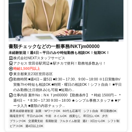
書類チェックなどの一般事務/NKTjm00000
未経験歓迎！週4日～平日のみや時短勤務も相談OK！短期OK！
株式会社NEXTスタッフサービス
アクセス 世田谷駅周辺★駅チカで便利！勤務地多数あり！
時給1,500円以上
東京都東京23区世田谷区
勤務時間 ■週4日～週5日 ■8:30～17:30、9:00～18:00 ※1日実働8h/
実働7hや時短も相談OK ■時間・曜日の相談OK！シフト自由！ ■平日
のみ勤務(土日祝休み)も可能 ■短期の...
仕事内容 案件No：NＫＴjm00000 【勤務条件】 ＊時給 1500円～ ＊
週4日～ ＊8:30～17:30 9:00～18:00 ★シンプル事務スタッフ★ ■デ
ータ入力 ■書類の内容チェック...
業界未経験者歓迎
副業・WワークOK
60代も応募可
シフト自由
即日勤務OK
職場見学可
平日のみOK
午前
ネイルOK
残業なし
即日払いOK
夕方
ブランクOK
交通費支給
長期歓迎
フルタイム歓迎
週2・3日からOK
シフト制
ピアスOK
週4日以上OK