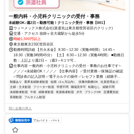
一般内科・小児科クリニックの受付・事務
未経験OK♪週2日～勤務可能！クリニック受付・事務【001】
ウィーメックス株式会社(派遣先は東京都世田谷区のクリック)
交通・アクセス 祖師ヶ谷大蔵駅から徒歩5分
時給1,500円以上
東京都東京23区世田谷区
勤務時間詳細 【月火水金】 8:30～12:30（実働4時間） 14:45～
18:30（実働3時間45分） 【土】 8:30～12:30（実働4時間） ■勤務日
数：上記より週2日～（週3～4コマ可...
仕事内容 一般内科・小児科クリニックの受付・事務のお仕事です✨
／／／⭐未経験OK！／／／ 【仕事内容】 ✅受付業務 ✅保険証の確認
✅問診表の記入説明 ✅電子カルテの操作 ✅レセプト業務（経験不...
制服あり
業界未経験者歓迎
短期（3ヵ月以内）
扶養内勤務OK
社員登用あり
主婦・主夫歓迎
フリーター歓迎
学歴不問
職場見学可
転勤なし
経験不問
未経験者歓迎
午前
経験者歓迎
有資格者歓迎
夕方
ブランクOK
交通費支給
長期歓迎
フルタイム歓迎
同じ企業の求人
アルバイト・パート