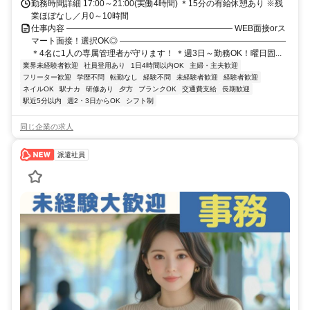
勤務時間詳細 17:00～21:00(実働4時間) ＊15分の有給休憩あり ※残
業ほぼなし／月0～10時間
仕事内容 ―――――――――――――――――――― WEB面接orス
マート面接！選択OK◎ ――――――――――――――――――――
＊4名に1人の専属管理者が守ります！ ＊週3日～勤務OK！曜日固...
業界未経験者歓迎
社員登用あり
1日4時間以内OK
主婦・主夫歓迎
フリーター歓迎
学歴不問
転勤なし
経験不問
未経験者歓迎
経験者歓迎
ネイルOK
駅ナカ
研修あり
夕方
ブランクOK
交通費支給
長期歓迎
駅近5分以内
週2・3日からOK
シフト制
同じ企業の求人
派遣社員