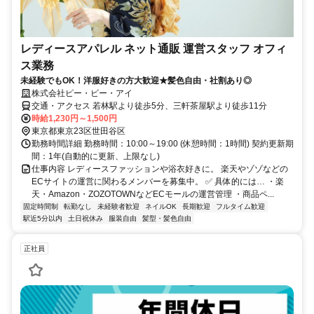
レディースアパレル ネット通販 運営スタッフ オフィ
ス業務
未経験でもOK！洋服好きの方大歓迎★髪色自由・社割あり◎
株式会社ピー・ビー・アイ
交通・アクセス 若林駅より徒歩5分、三軒茶屋駅より徒歩11分
時給1,230円～1,500円
東京都東京23区世田谷区
勤務時間詳細 勤務時間：10:00～19:00 (休憩時間：1時間) 契約更新期
間：1年(自動的に更新、上限なし)
仕事内容 レディースファッションや浴衣好きに。 楽天やゾゾなどの
ECサイトの運営に関わるメンバーを募集中。 ✅ 具体的には… ・楽
天・Amazon・ZOZOTOWNなどECモールの運営管理 ・商品ペ...
固定時間制
転勤なし
未経験者歓迎
ネイルOK
長期歓迎
フルタイム歓迎
駅近5分以内
土日祝休み
服装自由
髪型・髪色自由
正社員