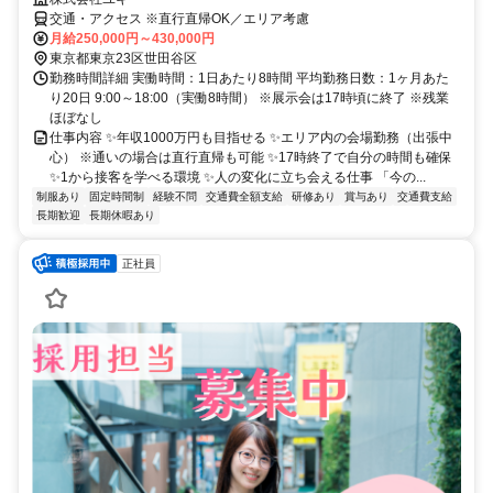
交通・アクセス ※直行直帰OK／エリア考慮
月給250,000円～430,000円
東京都東京23区世田谷区
勤務時間詳細 実働時間：1日あたり8時間 平均勤務日数：1ヶ月あた
り20日 9:00～18:00（実働8時間） ※展示会は17時頃に終了 ※残業
ほぼなし
仕事内容 ✨年収1000万円も目指せる ✨エリア内の会場勤務（出張中
心） ※通いの場合は直行直帰も可能 ✨17時終了で自分の時間も確保
✨1から接客を学べる環境 ✨人の変化に立ち会える仕事 「今の...
制服あり
固定時間制
経験不問
交通費全額支給
研修あり
賞与あり
交通費支給
長期歓迎
長期休暇あり
正社員