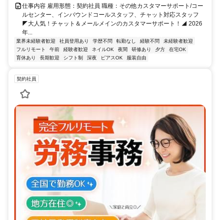
仕事内容 雇用形態：契約社員 職種：その他カスタマーサポート/コー
ルセンター、インバウンドコールスタッフ、チャット対応スタッフ
◤大人気！チャット＆メールメインのカスタマーサポート！◢ 2026
年...
業界未経験者歓迎
社員登用あり
学歴不問
転勤なし
経験不問
未経験者歓迎
フルリモート
午前
経験者歓迎
ネイルOK
夜間
研修あり
夕方
在宅OK
育休あり
長期歓迎
シフト制
深夜
ピアスOK
服装自由
契約社員