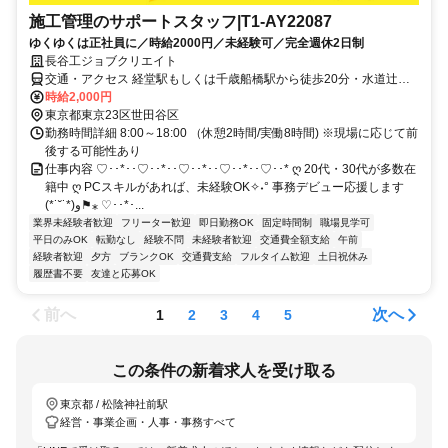
施工管理のサポートスタッフ|T1-AY22087
ゆくゆくは正社員に／時給2000円／未経験可／完全週休2日制
長谷工ジョブクリエイト
交通・アクセス 経堂駅もしくは千歳船橋駅から徒歩20分・水道辻バ
ス停から徒歩4分
時給2,000円
東京都東京23区世田谷区
勤務時間詳細 8:00～18:00 （休憩2時間/実働8時間) ※現場に応じて前
後する可能性あり
仕事内容 ♡･･*･･♡･･*･･♡･･*･･♡･･*･･♡･･* ღ 20代・30代が多数在
籍中 ღ PCスキルがあれば、未経験OK✧˖° 事務デビュー応援します
(*˙˘˙*)و⚑⁎ ♡･･*･...
業界未経験者歓迎
フリーター歓迎
即日勤務OK
固定時間制
職場見学可
平日のみOK
転勤なし
経験不問
未経験者歓迎
交通費全額支給
午前
経験者歓迎
夕方
ブランクOK
交通費支給
フルタイム歓迎
土日祝休み
履歴書不要
友達と応募OK
前へ
次へ
1
2
3
4
5
この条件の新着求人を受け取る
東京都 / 松陰神社前駅
経営・事業企画・人事・事務すべて