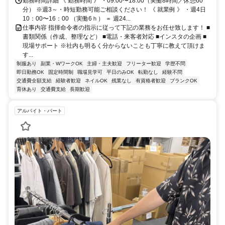
勤務時間詳細 《 勤務時間 》 ・09:00〜18:00（実働8時間／休憩60
分） ※週3～・時短勤務可能ご相談ください！ 《 就業例 》 ・週4日
10：00〜16：00 （実働6ｈ） ＝ 週24...
仕事内容 指揮命令者の指示に従って下記の業務をお任せ致します！ ■
書類関係（作成、整理など） ■電話・来客者対応 ■インスタの企画 ■
現場サポート ※社内も明るく分からないことも丁寧に教えて頂けま
す...
制服あり
副業・WワークOK
主婦・主夫歓迎
フリーター歓迎
学歴不問
即日勤務OK
固定時間制
職場見学可
平日のみOK
転勤なし
経験不問
交通費全額支給
経験者歓迎
ネイルOK
残業なし
有資格者歓迎
ブランクOK
育休あり
交通費支給
長期歓迎
アルバイト・パート