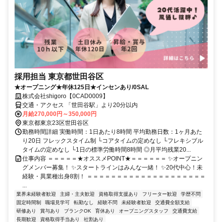
採用担当 東京都世田谷区
★オープニング★年休125日★インセンあり/0SAL
株式会社shigoro【0CAD0009】
交通・アクセス 「世田谷駅」より20分以内
月給270,000円～350,000円
東京都東京23区世田谷区
勤務時間詳細 実働時間：1日あたり8時間 平均勤務日数：1ヶ月あた
り20日 フレックスタイム制 └コアタイムの定めなし └フレキシブル
タイムの定めなし └1日の標準労働時間8時間 ◎月平均残業20...
仕事内容 ＝＝＝＝＝★オススメPOINT★＝＝＝＝＝＝ ✨オープニン
グメンバー募集！ ✨スタートラインはみんな一緒！ ✨20代中心！未
経験・異業種出身8割！ ＝＝＝＝＝＝＝＝＝＝＝＝＝＝＝＝＝＝＝＝
...
業界未経験者歓迎
主婦・主夫歓迎
資格取得支援あり
フリーター歓迎
学歴不問
固定時間制
職場見学可
転勤なし
経験不問
未経験者歓迎
交通費全額支給
研修あり
賞与あり
ブランクOK
育休あり
オープニングスタッフ
交通費支給
長期歓迎
資格取得手当あり
社割あり