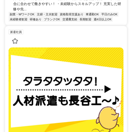
合に合わせて働きやすい！ ・未経験からスキルアップ！ 充実した研
修や先...
副業・WワークOK
主婦・主夫歓迎
資格取得支援あり
車通勤OK
平日のみOK
未経験者歓迎
研修あり
ブランクOK
交通費支給
長期歓迎
週4日以上OK
派遣社員