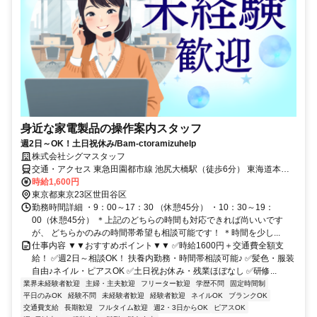
身近な家電製品の操作案内スタッフ
週2日～OK！土日祝休み/Bam-ctoramizuhelp
株式会社シグマスタッフ
交通・アクセス 東急田園都市線 池尻大橋駅（徒歩6分） 東海道本線
川崎駅（徒歩8分） 京急本線 京急川崎駅（徒歩5分）
時給1,600円
東京都東京23区世田谷区
勤務時間詳細 ・9：00～17：30 （休憩45分） ・10：30～19：
00（休憩45分） ＊上記のどちらの時間も対応できれば尚いいです
が、 どちらかのみの時間帯希望も相談可能です！ ＊時間を少し...
仕事内容 ▼▼おすすめポイント▼▼ ✅時給1600円＋交通費全額支
給！ ✅週2日～相談OK！ 扶養内勤務・時間帯相談可能♪ ✅髪色・服装
自由♪ネイル・ピアスOK ✅土日祝お休み・残業ほぼなし ✅研修...
業界未経験者歓迎
主婦・主夫歓迎
フリーター歓迎
学歴不問
固定時間制
平日のみOK
経験不問
未経験者歓迎
経験者歓迎
ネイルOK
ブランクOK
交通費支給
長期歓迎
フルタイム歓迎
週2・3日からOK
ピアスOK