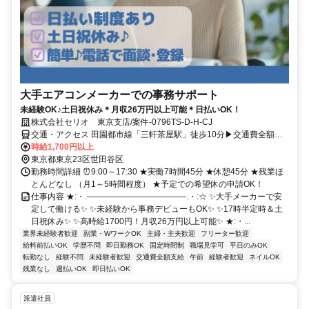
大手エアコンメーカーでの事務サポート
未経験OK♪土日祝休み＊月収26万円以上可能＊日払いOK！
株式会社セリオ 東京支店/案件-0796TS-D-H-CJ
交通・アクセス 田園都市線「三軒茶屋駅」徒歩10分▶交通費全額支
給
時給1,700円以上
東京都東京23区世田谷区
勤務時間詳細 ⏰9:00～17:30 ★実働7時間45分 ★休憩45分 ★残業ほ
とんどなし （月1～5時間程度） ★予定での希望休の申請OK！
仕事内容 ★:・.――――――――――――.・:☆ ✨大手メーカーで安
定して働ける✨ ✨未経験から事務デビューもOK✨ ✨17時半定時＆土
日祝休み✨ ✨高時給1700円！月収26万円以上可能✨ ★:・...
業界未経験者歓迎
副業・WワークOK
主婦・主夫歓迎
フリーター歓迎
給料前払いOK
学歴不問
即日勤務OK
固定時間制
職場見学可
平日のみOK
転勤なし
経験不問
未経験者歓迎
交通費全額支給
午前
経験者歓迎
ネイルOK
残業なし
週払いOK
即日払いOK
派遣社員