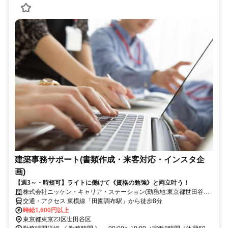
建築事務サポート(書類作成・来客対応・インスタ企
画)
【週3～・時短可】ライトに働けて《資格の勉強》と両立叶う！
株式会社ニッケン・キャリア・ステーション(勤務地:東京都世田谷区)
(お仕事No.42026)
交通・アクセス 東横線「田園調布駅」から徒歩8分
時給1,600円以上
東京都東京23区世田谷区