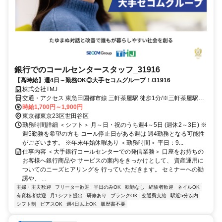
銀行でのコールセンタースタッフ_31916
【高時給】週4日～勤務OK◎大手セコムグループ！/31916
株式会社TMJ
交通・アクセス 東急田園都市線 三軒茶屋駅 徒歩1分/※三軒茶屋駅よ
り地下通路にて直結
時給1,700円～1,900円
東京都東京23区世田谷区
勤務時間詳細 ＜シフト＞ 月～日・祝のうち週4～5日 (週休2～3日) ※
週5勤務を希望の方も コール停止日がある週は 週4勤務となる可能性
がございます。 ※年末年始休暇あり ＜勤務時間＞ 平日：9...
仕事内容 ＜大手銀行コールセンターでの発信業務＞ 口座をお持ちの
お客様へ銀行商品や サービスの案内をきっかけとして、 資産運用に
ついてのニーズヒアリングを 行っていただきます。 セミナーへの勧
誘や、 ...
主婦・主夫歓迎
フリーター歓迎
平日のみOK
転勤なし
経験者歓迎
ネイルOK
有資格者歓迎
月1シフト提出
研修あり
ブランクOK
交通費支給
駅近5分以内
シフト制
ピアスOK
週4日以上OK
履歴書不要