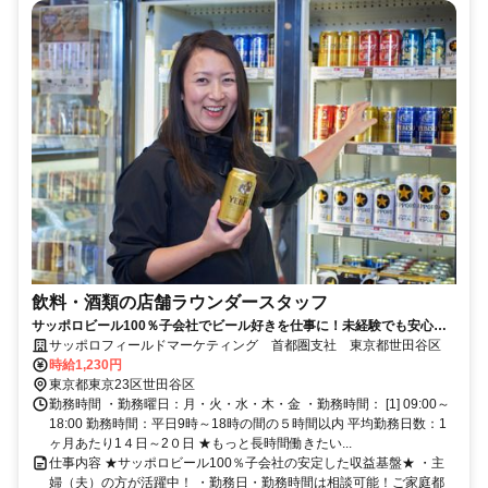
飲料・酒類の店舗ラウンダースタッフ
サッポロビール100％子会社でビール好きを仕事に！未経験でも安心し
て始められる土日休みの店舗営業職！
サッポロフィールドマーケティング 首都圏支社 東京都世田谷区
時給1,230円
東京都東京23区世田谷区
勤務時間 ・勤務曜日：月・火・水・木・金 ・勤務時間： [1] 09:00～
18:00 勤務時間：平日9時～18時の間の５時間以内 平均勤務日数：1
ヶ月あたり1４日～2０日 ★もっと長時間働きたい...
仕事内容 ★サッポロビール100％子会社の安定した収益基盤★ ・主
婦（夫）の方が活躍中！ ・勤務日・勤務時間は相談可能！ご家庭都