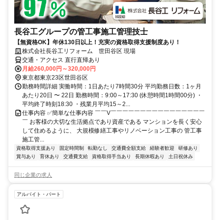
長谷工グループの管工事施工管理技士
【無資格OK】年休130日以上！充実の資格取得支援制度あり！
株式会社長谷工リフォーム 世田谷区 現場
交通・アクセス 直行直帰あり
月給260,000円～320,000円
東京都東京23区世田谷区
勤務時間詳細 実働時間：1日あたり7時間30分 平均勤務日数：1ヶ月
あたり20日 〜 22日 勤務時間：9:00～17:30 (休憩時間1時間00分) ・
平均終了時刻18:30 ・残業月平均15～2...
仕事内容 ✅簡単な仕事内容 ￣￣V￣￣￣￣￣￣￣￣￣￣￣￣￣￣￣￣
￣ お客様の大切な生活拠点であり資産である マンションを長く安心
して住めるように、 大規模修繕工事やリノベーション工事の 管工事
施工管...
資格取得支援あり
固定時間制
転勤なし
交通費全額支給
経験者歓迎
研修あり
賞与あり
育休あり
交通費支給
資格取得手当あり
長期休暇あり
土日祝休み
同じ企業の求人
アルバイト・パート