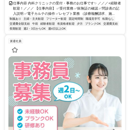
仕事内容 内科クリニックの受付・事務のお仕事です✨ ／／／⭐経験者
歓迎！／／／ 【仕事内容】 ✅受付業務 ✅保険証の確認 ✅問診表の記
入説明 ✅電子カルテの操作 ✅レセプト業務 （診療報酬請求、施...
制服あり
主婦・主夫歓迎
フリーター歓迎
固定時間制
職場見学可
転勤なし
交通費全額支給
午前
経験者歓迎
有資格者歓迎
夕方
ブランクOK
交通費支給
長期歓迎
週2・3日からOK
週4日以上OK
派遣社員