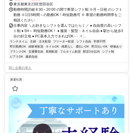
東京都東京23区世田谷区
勤務時間詳細 8:30～20:00 の間で希望シフト制 ※月～日祝 のシフト
勤務 ※1日5時間～の勤務OK！時短勤務可 ※ 希望の勤務時間帯をご
相談ください
仕事内容 ＼お好きなシフトを選んではたらく／ ● 自由度の高いシフ
ト制 ● 5H～ 時短勤務OK！ ● 服装・髪型・ネイル自由 ● 駅から徒歩3
分の好立地 ● PC基本入力できればOK -・:+:...
ランチタイム
主婦・主夫歓迎
フリーター歓迎
シフト自由
学歴不問
即日勤務OK
経験者歓迎
ネイルOK
残業なし
週払いOK
即日払いOK
研修あり
ブランクOK
交通費支給
長期歓迎
フルタイム歓迎
駅近5分以内
シフト制
ピアスOK
服装自由
同じ企業の求人
派遣社員