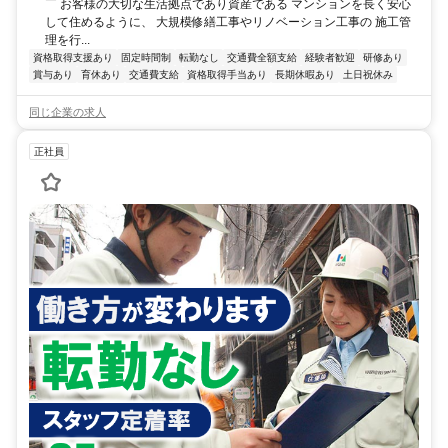
￣ お客様の大切な生活拠点であり資産である マンションを長く安心
して住めるように、 大規模修繕工事やリノベーション工事の 施工管
理を行...
資格取得支援あり
固定時間制
転勤なし
交通費全額支給
経験者歓迎
研修あり
賞与あり
育休あり
交通費支給
資格取得手当あり
長期休暇あり
土日祝休み
同じ企業の求人
正社員