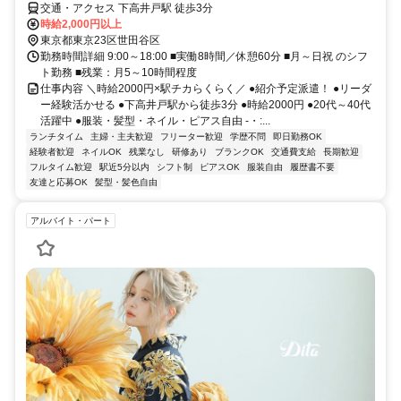
交通・アクセス 下高井戸駅 徒歩3分
時給2,000円以上
東京都東京23区世田谷区
勤務時間詳細 9:00～18:00 ■実働8時間／休憩60分 ■月～日祝 のシフ
ト勤務 ■残業：月5～10時間程度
仕事内容 ＼時給2000円×駅チカらくらく／ ●紹介予定派遣！ ●リーダ
ー経験活かせる ●下高井戸駅から徒歩3分 ●時給2000円 ●20代～40代
活躍中 ●服装・髪型・ネイル・ピアス自由 -・:...
ランチタイム
主婦・主夫歓迎
フリーター歓迎
学歴不問
即日勤務OK
経験者歓迎
ネイルOK
残業なし
研修あり
ブランクOK
交通費支給
長期歓迎
フルタイム歓迎
駅近5分以内
シフト制
ピアスOK
服装自由
履歴書不要
友達と応募OK
髪型・髪色自由
アルバイト・パート