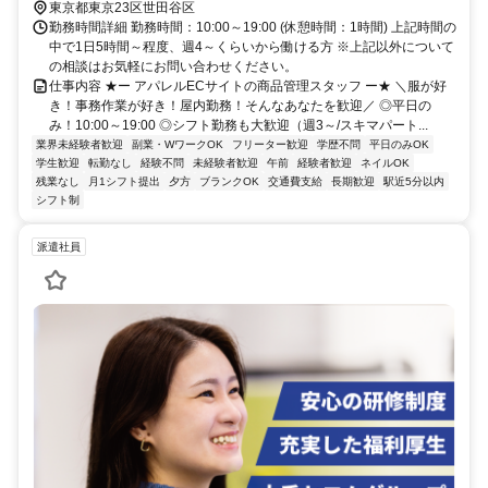
東京都東京23区世田谷区
勤務時間詳細 勤務時間：10:00～19:00 (休憩時間：1時間) 上記時間の
中で1日5時間～程度、週4～くらいから働ける方 ※上記以外について
の相談はお気軽にお問い合わせください。
仕事内容 ★ー アパレルECサイトの商品管理スタッフ ー★ ＼服が好
き！事務作業が好き！屋内勤務！そんなあなたを歓迎／ ◎平日の
み！10:00～19:00 ◎シフト勤務も大歓迎（週3～/スキマパート...
業界未経験者歓迎
副業・WワークOK
フリーター歓迎
学歴不問
平日のみOK
学生歓迎
転勤なし
経験不問
未経験者歓迎
午前
経験者歓迎
ネイルOK
残業なし
月1シフト提出
夕方
ブランクOK
交通費支給
長期歓迎
駅近5分以内
シフト制
派遣社員