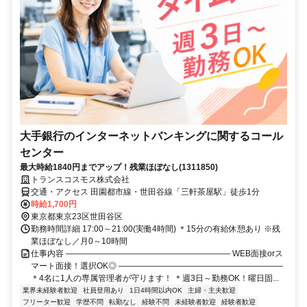
大手銀行のインターネットバンキングに関するコール
センター
最大時給1840円までアップ！残業ほぼなし(1311850)
トランスコスモス株式会社
交通・アクセス 田園都市線・世田谷線「三軒茶屋駅」徒歩1分
時給1,700円
東京都東京23区世田谷区
勤務時間詳細 17:00～21:00(実働4時間) ＊15分の有給休憩あり ※残
業ほぼなし／月0～10時間
仕事内容 ―――――――――――――――――――― WEB面接orス
マート面接！選択OK◎ ――――――――――――――――――――
＊4名に1人の専属管理者が守ります！ ＊週3日～勤務OK！曜日固...
業界未経験者歓迎
社員登用あり
1日4時間以内OK
主婦・主夫歓迎
フリーター歓迎
学歴不問
転勤なし
経験不問
未経験者歓迎
経験者歓迎