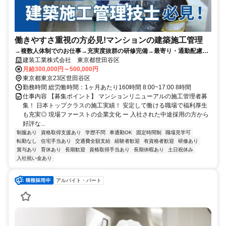
働きやすさ重視の方必見!マンションの建築施工管理
→複数人体制でのお仕事→充実度抜群の研修完備→最寄り・通勤配慮の
現場配置→多彩な経験を積める職場！
建装工業株式会社 東京都世田谷区
月給300,000円～500,000円
東京都東京23区世田谷区
勤務時間 総労働時間：1ヶ月あたり160時間 8:00~17:00 8時間
仕事内容 【募集ポイント】 マンションリニューアルの施工管理者募
集！ 日本トップクラスの施工実績！ 安定して働ける職場で福利厚生
も充実◎ 現場ファーストの企業文化 ー 入社された中途採用の方から
好評な...
制服あり
資格取得支援あり
学歴不問
車通勤OK
固定時間制
職場見学可
転勤なし
住宅手当あり
交通費全額支給
経験者歓迎
有資格者歓迎
研修あり
賞与あり
育休あり
長期歓迎
資格取得手当あり
長期休暇あり
土日祝休み
入社祝い金あり
アルバイト・パート