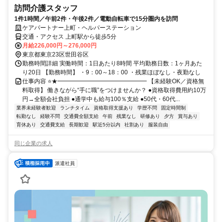
訪問介護スタッフ
1件1時間／午前2件・午後2件／電動自転車で15分圏内を訪問
ケアパートナー上町・ヘルパーステーション
交通・アクセス 上町駅から徒歩5分
月給226,000円～276,000円
東京都東京23区世田谷区
勤務時間詳細 実働時間：1日あたり8時間 平均勤務日数：1ヶ月あた
り20日 【勤務時間】 ・9：00～18：00 ・残業ほぼなし・夜勤なし
仕事内容 ⭐★━━━━━━━━━━━━━━━ 【未経験OK／資格無
料取得】 働きながら“手に職”をつけませんか？ ●資格取得費用約10万
円→全額会社負担 ●通学中も給与100％支給 ●50代・60代...
業界未経験者歓迎
ランチタイム
資格取得支援あり
学歴不問
固定時間制
転勤なし
経験不問
交通費全額支給
午前
残業なし
研修あり
夕方
賞与あり
育休あり
交通費支給
長期歓迎
駅近5分以内
社割あり
服装自由
同じ企業の求人
派遣社員