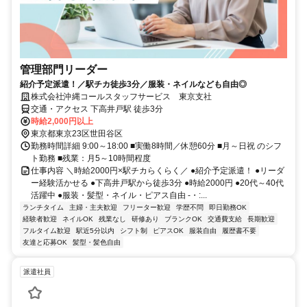
管理部門リーダー
紹介予定派遣！／駅チカ徒歩3分／服装・ネイルなども自由◎
株式会社沖縄コールスタッフサービス 東京支社
交通・アクセス 下高井戸駅 徒歩3分
時給2,000円以上
東京都東京23区世田谷区
勤務時間詳細 9:00～18:00 ■実働8時間／休憩60分 ■月～日祝 のシフ
ト勤務 ■残業：月5～10時間程度
仕事内容 ＼時給2000円×駅チカらくらく／ ●紹介予定派遣！ ●リーダ
ー経験活かせる ●下高井戸駅から徒歩3分 ●時給2000円 ●20代～40代
活躍中 ●服装・髪型・ネイル・ピアス自由 -・:...
ランチタイム
主婦・主夫歓迎
フリーター歓迎
学歴不問
即日勤務OK
経験者歓迎
ネイルOK
残業なし
研修あり
ブランクOK
交通費支給
長期歓迎
フルタイム歓迎
駅近5分以内
シフト制
ピアスOK
服装自由
履歴書不要
友達と応募OK
髪型・髪色自由
派遣社員