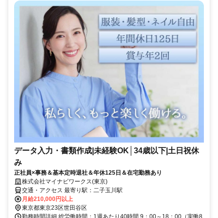
データ入力・書類作成|未経験OK│34歳以下|土日祝休
み
正社員×事務＆基本定時退社＆年休125日＆在宅勤務あり
株式会社マイナビワークス(東京)
交通・アクセス 最寄り駅：二子玉川駅
月給210,000円以上
東京都東京23区世田谷区
勤務時間詳細 総労働時間：1週あたり40時間 9：00～18：00（実働8