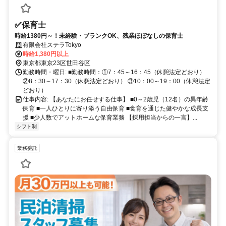
✅️保育士
時給1380円～！未経験・ブランクOK、残業ほぼなしの保育士
有限会社ステラTokyo
時給1,380円以上
東京都東京23区世田谷区
勤務時間・曜日: ■勤務時間：①7：45～16：45（休憩法定どおり）
②8：30～17：30（休憩法定どおり） ③10：00～19：00（休憩法定
どおり）
仕事内容: 【あなたにお任せする仕事】 ■0～2歳児（12名）の異年齢
保育 ■一人ひとりに寄り添う自由保育 ■食育を通じた健やかな成長支
援 ■少人数でアットホームな保育業務 【採用担当からの一言】...
シフト制
業務委託