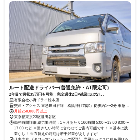
ルート配送ドライバー(普通免許・AT限定可)
2年目で月収35万円も可能！完全週休2日×残業ほぼなし。
有限会社小野ドライ総本店
交通・アクセス 東急世田谷線「松陰神社前駅」徒歩約1〜2分 東急世
田谷線「世田谷駅」徒歩約8分
月給250,000円以上
東京都東京23区世田谷区
勤務時間詳細 総労働時間：1ヶ月あたり160時間 5:00〜13:00 8:00〜
17:00 など ※働きたい時間に合わせてご案内可能です！ ※基本は残
業なし！ ※衣替えの時期は若干残業がありますが...
仕事内容 《タワーマンションへの配送》 専用ボックスに服を届ける