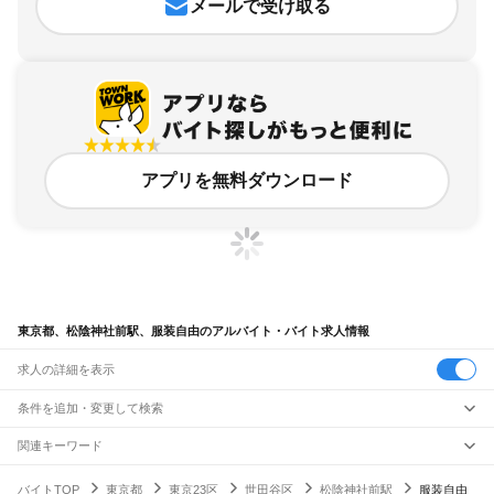
メールで受け取る
アプリを無料ダウンロード
東京都、松陰神社前駅、服装自由のアルバイト・バイト求人情報
求人の詳細を表示
条件を追加・変更して検索
市区町村を追加・変更
関連キーワード
完全在宅ワーク 全国
シール貼り 在宅
現在地周辺
ガチャガチャ
犬カフェ
東京都
駅を追加・変更
バイトTOP
東京都
東京23区
世田谷区
松陰神社前駅
服装自由
東京都
すべて