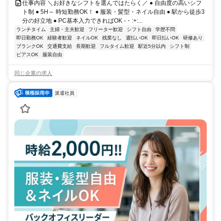
仕事内容 ＼お好きなシフトを選んではたらく／ ● 自由度の高いシフ
ト制 ● 5H～ 時短勤務OK！ ● 服装・髪型・ネイル自由 ● 駅から徒歩3
分の好立地 ● PC基本入力できればOK -・:+:...
ランチタイム
主婦・主夫歓迎
フリーター歓迎
シフト自由
学歴不問
即日勤務OK
経験者歓迎
ネイルOK
残業なし
週払いOK
即日払いOK
研修あり
ブランクOK
交通費支給
長期歓迎
フルタイム歓迎
駅近5分以内
シフト制
ピアスOK
服装自由
同じ企業の求人
派遣社員