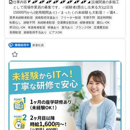
仕事内容 ◤◢◤◢◤◢◤◢◤◢◤◢◤◢◤◢◤◢ 設備関連の多能工
として現場作業員の募集です。 ✅経験者(墨出し出来る方)は日当
15000円から(使用期間あり) ✅まったくの未経験も大歓迎！ ✅週4...
業界未経験者歓迎
資格取得支援あり
フリーター歓迎
学歴不問
固定時間制
転勤なし
経験不問
未経験者歓迎
交通費全額支給
経験者歓迎
週払いOK
即日払いOK
有資格者歓迎
研修あり
賞与あり
ブランクOK
交通費支給
長期歓迎
資格取得手当あり
ピアスOK
派遣社員