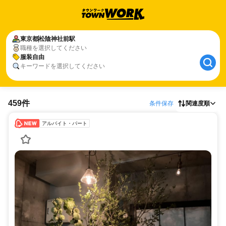
東京都
松陰神社前駅
職種を選択してください
服装自由
キーワードを選択してください
459件
条件保存
関連度順
アルバイト・パート