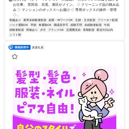
お仕事。 世田谷、目黒、港区がメイン。 ◇ クリーニング品の積み込
み ◇ マンションのボックスへお届け ◇ 専用ボックスの操作・管理
◇...
制服あり
業界未経験者歓迎
副業・WワークOK
主婦・主夫歓迎
フリーター歓迎
バイク通勤OK
早朝
車通勤OK
職場見学可
経験不問
未経験者歓迎
午前
経験者歓迎
研修あり
夕方
ブランクOK
交通費支給
長期歓迎
駅近5分以内
シフト制
派遣社員