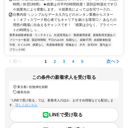
時間／休憩1時間） ★残業は月平均5時間程度！原則定時退社です◎
※就業先により変動します。 ※就業先によっては在宅ワークの...
仕事内容 ＼シンプルなデータ入力などのカンタン業務からスター
ト！オフィスワーク初心者でもキャリアを築ける環境◎／ あなたの
理想の職場に出会えるチャンスです！ 「残業は少なく、プライベー
トの時間をしっ...
業界未経験者歓迎
ランチタイム
社員登用あり
無期雇用派遣
資格取得支援あり
フリーター歓迎
固定時間制
平日のみOK
転勤なし
経験不問
未経験者歓迎
午前
ネイルOK
残業なし
有資格者歓迎
研修あり
夕方
在宅OK
賞与あり
ブランクOK
前へ
次へ
1
2
3
4
5
この条件の新着求人を受け取る
東京都 / 松陰神社前駅
服装自由
「LINEで受け取る」では、新着求人のほか、おすすめ情報なども配信しま
す。
詳しくはこちら
LINEで受け取る