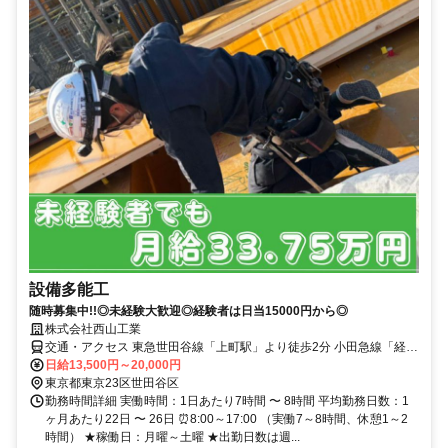
設備多能工
随時募集中!!◎未経験大歓迎◎経験者は日当15000円から◎
株式会社西山工業
交通・アクセス 東急世田谷線「上町駅」より徒歩2分 小田急線「経堂
駅」より徒歩18分
日給13,500円～20,000円
東京都東京23区世田谷区
勤務時間詳細 実働時間：1日あたり7時間 〜 8時間 平均勤務日数：1
ヶ月あたり22日 〜 26日 ⏰8:00～17:00 （実働7～8時間、休憩1～2
時間） ★稼働日：月曜～土曜 ★出勤日数は週...