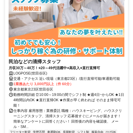
民泊などの清掃スタッフ
月収30万～40万！⭐20～49代活躍中⭐高収入⭐直行直帰可
LOGPOSE(世田谷区)
交通・アクセス 近い現場（東京都23区）/直行直帰可能/車通勤可能
1業務あたり 3,000円以上（件 60分）
東京都東京23区世田谷区
勤務時間詳細 ⏰10:00～19:00の間でシフト制 ★週4日~からOK ★1日
4時間以内OK ★直行直帰OK ★作業が早く終われば そのまま帰宅可
能！
仕事内容 雇用形態：業務委託 職種：ハウスキーピング、ハウスクリ
ーニングスタッフ、清掃スタッフ 応募後すぐにメールが届きます！
簡単なアンケートに回答ください！ 回答後の内容を確認後、 メー
ル・SM...
フリーター歓迎
学歴不問
車通勤OK
長期歓迎
シフト制
服装自由
ひげOK