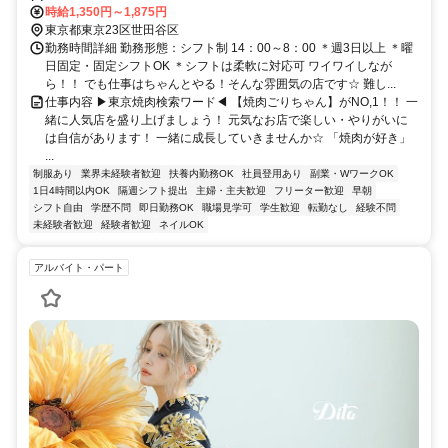
■SNSでも大人気で今話題の黒毛和牛とタンとハラミが絶品の焼肉
時給1,350円～1,875円
店！口コミ評価も高くて安心して働きやすい職場環境です！
東京都東京23区世田谷区
勤務時間詳細 勤務形態：シフト制 14：00～8：00 ＊週3日以上 ＊曜
日固定・固定シフトOK ＊シフトは柔軟に対応可 ワイワイしなが
ら！！ でも仕事はちゃんとやる！そんな雰囲気の店です☆ 難し...
仕事内容 ▶東京焼肉検索ワード◀ 【焼肉ごりちゃん】がNO,1！！ 一
緒に人気店を盛り上げましょう！ 元気なお店で楽しい・やりがいに
は自信があります！ 一緒に成長していきませんか☆ 「焼肉が好き」
...
制服あり
業界未経験者歓迎
扶養内勤務OK
社員登用あり
副業・WワークOK
1日4時間以内OK
隔週シフト提出
主婦・主夫歓迎
フリーター歓迎
早朝
シフト自由
学歴不問
即日勤務OK
職場見学可
学生歓迎
転勤なし
経験不問
未経験者歓迎
経験者歓迎
ネイルOK
アルバイト・パート