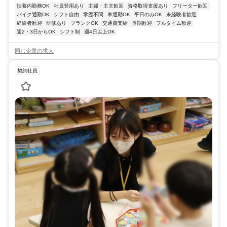
扶養内勤務OK
社員登用あり
主婦・主夫歓迎
資格取得支援あり
フリーター歓迎
バイク通勤OK
シフト自由
学歴不問
車通勤OK
平日のみOK
未経験者歓迎
経験者歓迎
研修あり
ブランクOK
交通費支給
長期歓迎
フルタイム歓迎
週2・3日からOK
シフト制
週4日以上OK
同じ企業の求人
契約社員