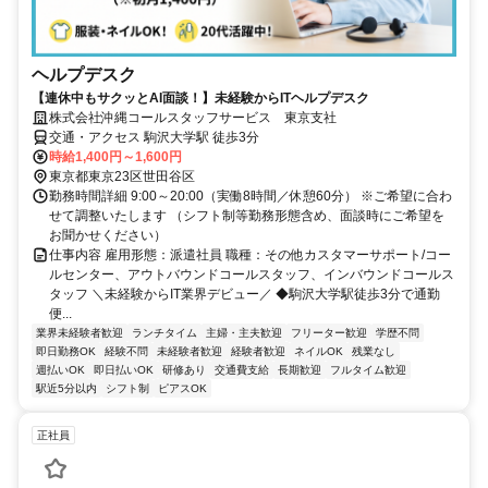
ヘルプデスク
【連休中もサクッとAI面談！】未経験からITヘルプデスク
株式会社沖縄コールスタッフサービス 東京支社
交通・アクセス 駒沢大学駅 徒歩3分
時給1,400円～1,600円
東京都東京23区世田谷区
勤務時間詳細 9:00～20:00（実働8時間／休憩60分） ※ご希望に合わ
せて調整いたします （シフト制等勤務形態含め、面談時にご希望を
お聞かせください）
仕事内容 雇用形態：派遣社員 職種：その他カスタマーサポート/コー
ルセンター、アウトバウンドコールスタッフ、インバウンドコールス
タッフ ＼未経験からIT業界デビュー／ ◆駒沢大学駅徒歩3分で通勤
便...
業界未経験者歓迎
ランチタイム
主婦・主夫歓迎
フリーター歓迎
学歴不問
即日勤務OK
経験不問
未経験者歓迎
経験者歓迎
ネイルOK
残業なし
週払いOK
即日払いOK
研修あり
交通費支給
長期歓迎
フルタイム歓迎
駅近5分以内
シフト制
ピアスOK
正社員