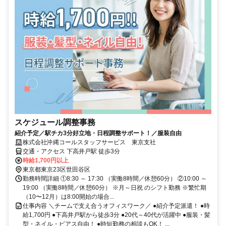
スケジュール調整事務
紹介予定／駅チカ3分好立地・日程調整サポート！／服装自由
株式会社沖縄コールスタッフサービス 東京支社
交通・アクセス 下高井戸駅 徒歩3分
時給1,700円以上
東京都東京23区世田谷区
勤務時間詳細 ①8:30 ～ 17:30 （実働8時間／休憩60分） ②10:00 ～
19:00 （実働8時間／休憩60分） ※月～日祝 のシフト勤務 ※繁忙期
（10〜12月）は8:00開始の場合...
仕事内容 ＼チームで支え合うオフィスワーク／ ●紹介予定派遣！ ●時
給1,700円 ●下高井戸駅から徒歩3分 ●20代～40代が活躍中 ●服装・髪
型・ネイル・ピアス自由！ ●時短勤務の相談もOK！ ...