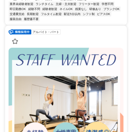
業界未経験者歓迎
ランチタイム
主婦・主夫歓迎
フリーター歓迎
学歴不問
即日勤務OK
経験不問
経験者歓迎
ネイルOK
残業なし
研修あり
ブランクOK
交通費支給
長期歓迎
フルタイム歓迎
駅近5分以内
シフト制
ピアスOK
服装自由
履歴書不要
アルバイト・パート