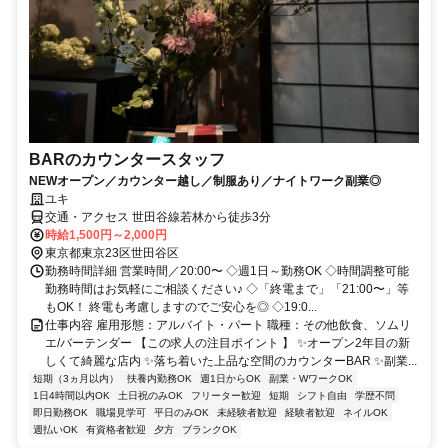
BARのカウンタースタッフ
NEWオープン／カウンター越し／制服あり／ナイトワーク副業◎
ユキ
交通・アクセス 世田谷線若林から徒歩3分
時給1,500円～2,000円
東京都東京23区世田谷区
勤務時間詳細 営業時間／20:00〜 ◇週1日～勤務OK ◇時間調整可能
勤務時間はお気軽にご相談ください♪ ◇「終電まで」「21:00〜」等
もOK！ 終電も考慮しますのでご安心を◎ ◇19:0...
仕事内容 雇用形態：アルバイト・パート 職種：その他飲食、ソムリ
エ/バーテンダー 【この求人の注目ポイント 】 ✨オープン2年目の新
しくて綺麗な店内 ✨落ち着いた上品な空間のカウンターBAR ✨副業...
短期（3ヵ月以内）
扶養内勤務OK
週1日からOK
副業・WワークOK
1日4時間以内OK
土日祝のみOK
フリーター歓迎
短期
シフト自由
学歴不問
即日勤務OK
職場見学可
平日のみOK
未経験者歓迎
経験者歓迎
ネイルOK
週払いOK
有資格者歓迎
夕方
ブランクOK