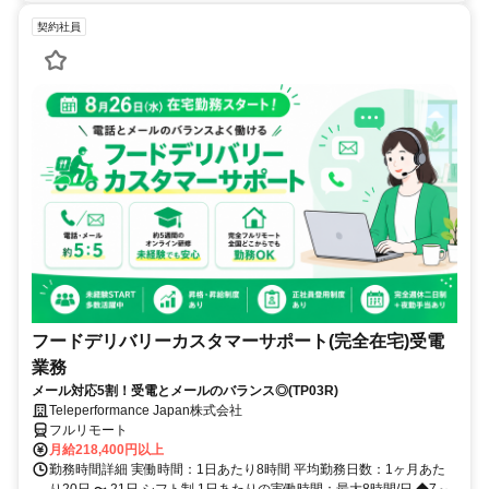
契約社員
フードデリバリーカスタマーサポート(完全在宅)受電
業務
メール対応5割！受電とメールのバランス◎(TP03R)
Teleperformance Japan株式会社
フルリモート
月給218,400円以上
勤務時間詳細 実働時間：1日あたり8時間 平均勤務日数：1ヶ月あた
り20日 〜 21日 シフト制 1日あたりの実働時間：最大8時間/日 ◆7～