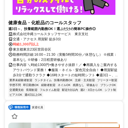
健康食品・化粧品のコールスタッフ
週3日～、扶養範囲内勤務OK！選ぶだけの簡単PC操作◎
株式会社沖縄コールスタッフサービス 東京支社
交通・アクセス 用賀駅 徒歩3分
時給1,300円以上
東京都東京23区世田谷区
勤務時間詳細 16:00～21:30（実働5時間30分／休憩なし） ※残業：
基本なし ※研修：2日程度研修あり
仕事内容 ＼時給1300円×働きやすさ抜群！／ ◆再購入をご案内する
アウトバウンド業務！ ◆服装・ネイル・髪色完全自由！ ◆用賀駅徒
歩3分で通勤ラクラク ◆16時スタートの短時間シフト ◆週3日～、...
業界未経験者歓迎
ランチタイム
扶養内勤務OK
主婦・主夫歓迎
フリーター歓迎
学歴不問
即日勤務OK
経験者歓迎
ネイルOK
残業なし
研修あり
ブランクOK
交通費支給
長期歓迎
フルタイム歓迎
駅近5分以内
週2・3日からOK
シフト制
ピアスOK
週4日以上OK
派遣社員