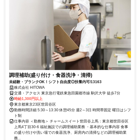
調理補助(盛り付け・食器洗浄・清掃)
未経験・ブランクOK！シフト自由度◎扶養内可/13163
株式会社 HITOWA
交通・アクセス 東京急行電鉄東急田園都市線 駒沢大学 徒歩7分
時給1,300円以上
東京都東京23区世田谷区
勤務時間詳細 5:30～13:30 休憩45分 週2～3日 時間帯固定 曜日はシフ
ト制
仕事内容 ＜勤務地＞ チャームスイート世田谷上馬：東京都世田谷区
上馬4丁目30-6 福祉施設での調理補助業務 ・基本的な仕事内容 食事
の盛り付けや洗い場での食器洗浄、厨房内の清掃などの調理補助業
務...