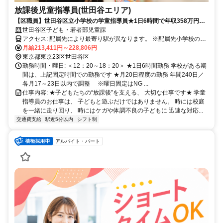
放課後児童指導員(世田谷エリア)
【区職員】世田谷区立小学校の学童指導員★1日6時間で年収358万円～
★若い世代のスタッフ多数★資格なしOK！子どもたちの成長をサポート
世田谷区子ども・若者部児童課
する学童でのお仕事！
アクセス: 配属先により最寄り駅が異なります。 ※配属先小学校の最
寄り駅の一例 上町駅／三軒茶屋駅／池尻大橋駅／駒澤大学駅 学芸大
月給213,411円～228,806円
学駅／西太子堂駅／池ノ上駅／下北沢駅 世田谷駅／桜新町駅／豪徳
東京都東京23区世田谷区
寺駅／梅が丘駅 宮の坂駅／経堂駅／千歳船橋駅 ●小田急線、田園都市
勤務時間・曜日: ＜12：20～18：20＞ ★1日6時間勤務 学校がある期
線、東横線、大井町線、 世田谷線、井の頭線など 色んな沿線に学校
間は、上記固定時間での勤務です ★月20日程度の勤務 年間240日／
があるので、 渋谷区や品川区の23区内をはじめ、 横浜市や川崎市な
各月17～23日以内で調整 ※曜日固定はNG ...
ど神奈川県方面、 また府中市や調布市など 西東京方面から通うスタ
仕事内容: ★子どもたちの“放課後”を支える、 大切な仕事です★ 学童
ッフもいます◎
指導員のお仕事は、 子どもと遊ぶだけではありません。 時には校庭
を一緒に走り回り、 時にはケガや体調不良の子どもに 迅速な対応...
交通費支給
駅近5分以内
シフト制
アルバイト・パート