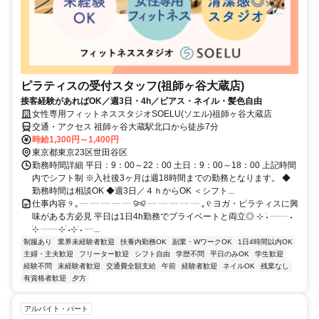
ピラティスの受付スタッフ(祖師ヶ谷大蔵店)
接客経験があればOK／週3日・4h／ビアス・ネイル・髪色自由
女性専用フィットネススタジオSOELU(ソエル)祖師ヶ谷大蔵店
交通・アクセス 祖師ヶ谷大蔵駅北口から徒歩7分
時給1,300円～1,400円
東京都東京23区世田谷区
勤務時間詳細 平日：9：00～22：00 土日：9：00～18：00 上記時間
内でシフト制 ※入社後3ヶ月は週18時間までの勤務となります。 ◆
勤務時間は相談OK ◆週3日／４ｈからOK ＜シフト...
仕事内容 ୨ ₊ ┈ ┈ ┈ ┈ ┈ ⪩⪨ ┈ ┈ ┈ ┈ ┈ ₊ ୧ ヨガ・ピラティスに興
味がある方必見 平日は1日4h勤務でプライベートと両立◎ ⊹ ࣪˖ ┈┈ ˖
࣪⊹ ┈┈⊹ ࣪˖⊹ ࣪˖ ┈...
制服あり
業界未経験者歓迎
扶養内勤務OK
副業・WワークOK
1日4時間以内OK
主婦・主夫歓迎
フリーター歓迎
シフト自由
学歴不問
平日のみOK
学生歓迎
経験不問
未経験者歓迎
交通費全額支給
午前
経験者歓迎
ネイルOK
残業なし
有資格者歓迎
夕方
アルバイト・パート