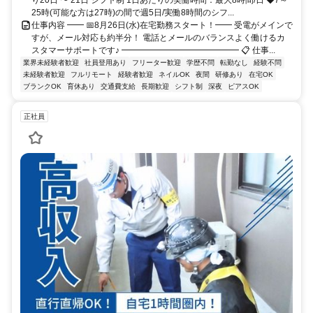
25時(可能な方は27時)の間で週5日/実働8時間のシフ...
仕事内容 ━━ 📅8月26日(水)在宅勤務スタート！━━ 受電がメインで
すが、メール対応も約半分！ 電話とメールのバランスよく働けるカ
スタマーサポートです♪ ━━━━━━━━━━━━━━ 📋 仕事...
業界未経験者歓迎
社員登用あり
フリーター歓迎
学歴不問
転勤なし
経験不問
未経験者歓迎
フルリモート
経験者歓迎
ネイルOK
夜間
研修あり
在宅OK
ブランクOK
育休あり
交通費支給
長期歓迎
シフト制
深夜
ピアスOK
正社員