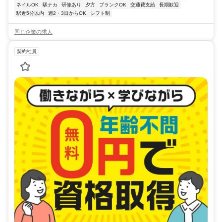
ネイルOK
駅ナカ
研修あり
夕方
ブランクOK
交通費支給
長期歓迎
駅近5分以内
週2・3日からOK
シフト制
同じ企業の求人
契約社員