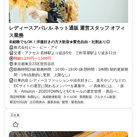
レディースアパレル ネット通販 運営スタッフ オフィ
ス業務
未経験でもOK！洋服好きの方大歓迎★髪色自由・社割あり◎
株式会社ピー・ビー・アイ
交通・アクセス 若林駅より徒歩5分、三軒茶屋駅より徒歩11分
時給1,230円～1,500円
東京都東京23区世田谷区
勤務時間詳細 勤務時間：10:00～19:00 (休憩時間：1時間) 契約更新期
間：1年(自動的に更新、上限なし)
仕事内容 レディースファッションや浴衣好きに。 楽天やゾゾなどの
ECサイトの運営に関わるメンバーを募集中。 ✅ 具体的には… ・楽
天・Amazon・ZOZOTOWNなどECモールの運営管理 ・商品ペ...
固定時間制
転勤なし
未経験者歓迎
ネイルOK
長期歓迎
フルタイム歓迎
駅近5分以内
土日祝休み
服装自由
髪型・髪色自由
正社員