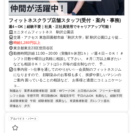
フィットネスクラブ店舗スタッフ(受付・案内・事務)
週4～OK｜経験不要｜社員・正社員登用でキャリアアップ可能！
エニタイムフィットネス 駒沢公園店
交通・アクセス 東急田園都市線「駒沢大学」駅 駒沢公園口より徒歩
11分
時給1,280円以上
東京都東京23区世田谷区
勤務時間詳細 11:00～20:00（実働8ｈ休憩1ｈ） ✅週４日～ＯＫ！ ＃
シフト日数や曜日は気軽に相談して下さい。 ＃月〇万以上稼ぎたい
なども相談ＯＫ！ シフトは1ヶ月毎の提出制なので、 予...
仕事内容 - ✨仕事を通してのやりがい✨ - 会員制のフィットネスジム
になりますので、 顔馴染みのお客様も多く、挨拶や新しいマシンの
ご案内 困っていることの相談など、 お客様と適度にコミュニケーシ
ョ...
制服あり
業界未経験者歓迎
副業・WワークOK
土日祝のみOK
フリーター歓迎
シフト自由
学歴不問
即日勤務OK
職場見学可
平日のみOK
転勤なし
経験不問
未経験者歓迎
午前
経験者歓迎
残業なし
有資格者歓迎
月1シフト提出
研修あり
夕方
アルバイト・パート