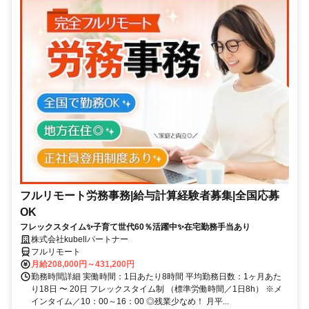
フルリモート労務事務|給与計算経験者募集|全国応募
OK
フレックスタイム✨子育て世代60％活躍中✨在宅勤務手当あり
株式会社kubellパートナー
フルリモート
月給208,000円～431,200円
勤務時間詳細 実働時間：1日あたり8時間 平均勤務日数：1ヶ月あた
り18日 〜 20日 フレックスタイム制 （標準労働時間／1日8h） ※メ
インタイム／10：00～16：00 ◎残業少なめ！ 月平...