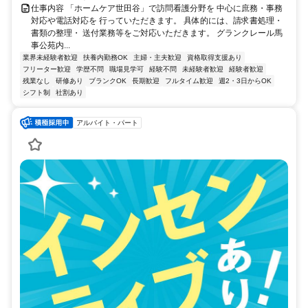
仕事内容 「ホームケア世田谷」で訪問看護分野を 中心に庶務・事務
対応や電話対応を 行っていただきます。 具体的には、請求書処理・
書類の整理・ 送付業務等をご対応いただきます。 グランクレール馬
事公苑内...
業界未経験者歓迎
扶養内勤務OK
主婦・主夫歓迎
資格取得支援あり
フリーター歓迎
学歴不問
職場見学可
経験不問
未経験者歓迎
経験者歓迎
残業なし
研修あり
ブランクOK
長期歓迎
フルタイム歓迎
週2・3日からOK
シフト制
社割あり
アルバイト・パート