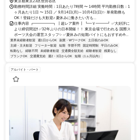
東京都東京23区世田谷区
勤務時間詳細 実働時間：1日あたり7時間 〜 14時間 平均勤務日数：1
ヶ月あたり1日 〜 15日 ／ 9月14日(月)～10月4日(日)✨ 単発勤務も
OK！登録だけも大歓迎♪ 夏休みに働きたい方も...
仕事内容 ┏━━━━━┓ ┃超レア案件┃ ┗━Ｖ━━━┛ ✅大好評に
より締切間近❗ ✅32年ぶりの日本開催！！ 東京会場で行われる 国際ス
ポーツ大会の運営スタッフ✨ ✅夏休みの短期バイトにもおすすめ⛵...
業界未経験者歓迎
週1日からOK
副業・WワークOK
土日祝のみOK
主婦・主夫歓迎
フリーター歓迎
短期
学歴不問
固定時間制
平日のみOK
転勤なし
経験不問
未経験者歓迎
交通費全額支給
経験者歓迎
残業なし
ブランクOK
交通費支給
週2・3日からOK
短期（1ヵ月以内）
アルバイト・パート