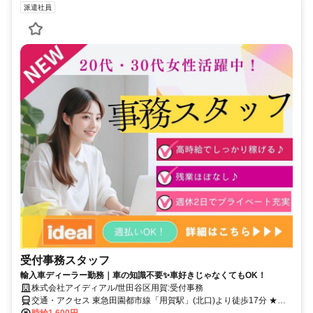
派遣社員
受付事務スタッフ
輸入車ディーラー勤務｜車の知識不要✨車好きじゃなくてもOK！
株式会社アイディアル/世田谷区用賀:受付事務
交通・アクセス 東急田園都市線「用賀駅」(北口)より徒歩17分 ★交
通費支給 「千歳船橋駅」よりバス、バス停下車２分 ★「田園調布
時給1,600円