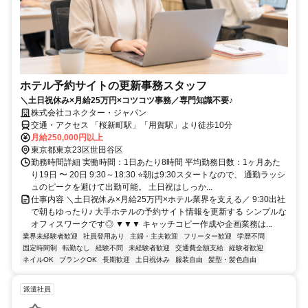
ホテル予約サイトの更新事務スタッフ
＼土日祝休み×月給25万円×コツコツ事務／専門知識不要♪
株式会社コネクター・ジャパン
交通・アクセス 「桜新町駅」「用賀駅」より徒歩10分
月給250,000円以上
東京都東京23区世田谷区
勤務時間詳細 実働時間：1日あたり8時間 平均勤務日数：1ヶ月あた
り19日 〜 20日 9:30～18:30 ⭐朝は9:30スタートなので、 通勤ラッシ
ュのピークを避けて出勤可能。 土日祝はしっか...
仕事内容 ＼土日祝休み×月給25万円×ホテル業界を支える／ 9:30出社
で朝もゆったり♪ 大手ホテルの予約サイト情報を更新する シンプルな
オフィスワークです◎ ▼▼▼ キャッチコピー作成や企画業務は...
業界未経験者歓迎
社員登用あり
主婦・主夫歓迎
フリーター歓迎
学歴不問
固定時間制
転勤なし
経験不問
未経験者歓迎
交通費全額支給
経験者歓迎
ネイルOK
ブランクOK
長期歓迎
土日祝休み
服装自由
髪型・髪色自由
派遣社員