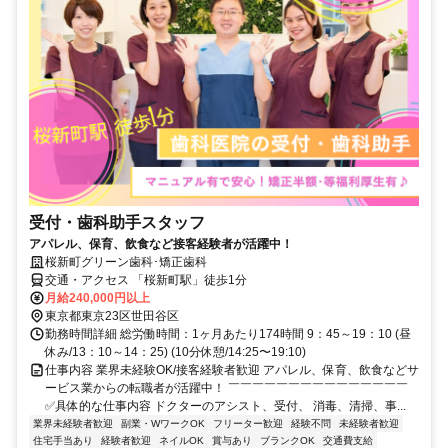
受付・歯科助手スタッフ
アパレル、保育、飲食など接客経験者が活躍中！
桜新町グリーン歯科･矯正歯科
交通・アクセス 「桜新町駅」徒歩1分
月給240,000円以上
東京都東京23区世田谷区
勤務時間詳細 総労働時間：1ヶ月あたり174時間 9：45～19：10 (昼
休み/13：10～14：25) (10分休憩/14:25〜19:10)
仕事内容 業界未経験OK/接客経験者歓迎 アパレル、保育、飲食などサ
ービス業からの転職者が活躍中！ ￣￣￣￣￣￣￣￣￣￣￣￣￣￣￣
✅具体的な仕事内容 ドクターのアシスト、受付、 消毒、清掃、事...
業界未経験者歓迎
副業・WワークOK
フリーター歓迎
経験不問
未経験者歓迎
住宅手当あり
経験者歓迎
ネイルOK
賞与あり
ブランクOK
交通費支給