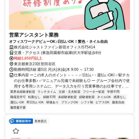
営業アシスタント業務
オフィスワークデビューOK♪日払いOK！髪色・ネイル自由
株式会社ジャストファイン新宿オフィス/ST5414
交通・アクセス (東急田園都市線)駒沢大学駅徒歩8分
時給1,650円以上
東京都東京23区世田谷区
勤務時間詳細 週5日 月|火|水|金|木 9:00 ～ 17:30
仕事内容 ーこの求人のポイント－－－ ✅日払い・週払いOK! ✅駅チカ
のお仕事多数♪ ✅マニュアル完備で未経験も◎ ー グループ会社内で使
用する専用システムに、データ入力を行う営業事務のお仕事です。...
業界未経験者歓迎
ランチタイム
主婦・主夫歓迎
フリーター歓迎
学歴不問
職場見学可
転勤なし
経験不問
未経験者歓迎
経験者歓迎
ネイルOK
残業なし
週払いOK
即日払いOK
研修あり
ブランクOK
シフト制
ピアスOK
服装自由
履歴書不要
業務委託