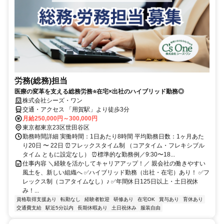
労務(総務)担当
医療の変革を支える総務労務⭐在宅×出社のハイブリッド勤務◎
株式会社シーズ・ワン
交通・アクセス 「⽤賀駅」より徒歩3分
月給250,000円～300,000円
東京都東京23区世田谷区
勤務時間詳細 実働時間：1日あたり8時間 平均勤務日数：1ヶ月あた
り20日 〜 22日 ⏰フレックスタイム制 （コアタイム・フレキシブル
タイム ともに設定なし） ⏰標準的な勤務例／9:30〜18...
仕事内容 ＼経験を活かしてキャリアアップ！／ 親会社の働きやすい
風土を、新しい組織へ ✅ハイブリッド勤務（出社・在宅）あり！ ✅フ
レックス制（コアタイムなし）♪ ✅年間休日125日以上・土日祝休
み！...
資格取得支援あり
転勤なし
経験者歓迎
研修あり
在宅OK
賞与あり
育休あり
交通費支給
駅近5分以内
長期休暇あり
土日祝休み
服装自由