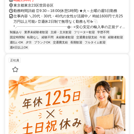
駅」よりバス、バス停下車３分
東京都東京23区世田谷区
勤務時間詳細 ⏰9:30～18:00(休憩1時間) ★火～土曜の週5日勤務
仕事内容 ＼20代・30代・40代の女性が活躍中／ 時給1600円で月25
万円以上可能♪ ⏰週休2日制で無理なく勤務も可☕ ⿻
*.·┈┈┈┈┈┈┈┈┈┈┈┈┈┈◍◌ ⭐安心安定の輸入車の正規ディ...
制服あり
業界未経験者歓迎
主婦・主夫歓迎
フリーター歓迎
学歴不問
固定時間制
転勤なし
経験不問
未経験者歓迎
交通費全額支給
午前
経験者歓迎
週払いOK
夕方
ブランクOK
交通費支給
長期歓迎
フルタイム歓迎
週4日以上OK
正社員