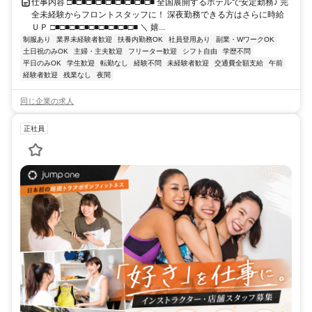
仕事内容 □■□■□■□■□■□■□■□■□■ 全国展開するホテルで安定勤務♪ 完
全未経験からフロントスタッフに！ 深夜勤務できる方はさらに時給
ＵＰ □■□■□■□■□■□■□■□■□■ ＼ 嬉...
制服あり
業界未経験者歓迎
扶養内勤務OK
社員登用あり
副業・WワークOK
土日祝のみOK
主婦・主夫歓迎
フリーター歓迎
シフト自由
学歴不問
平日のみOK
学生歓迎
転勤なし
経験不問
未経験者歓迎
交通費全額支給
午前
経験者歓迎
残業なし
夜間
同じ企業の求人
正社員