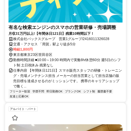
有名な検索エンジンのスマホの営業研修・売場調整
月収31万円以上!【年間休日121日】残業10時間以下！
株式会社バックスグループ 営業1グループ/2416011326028
交通・アクセス 「用賀」駅より徒歩5分
時給1,800円
東京都東京23区世田谷区
勤務時間詳細 ■10:00～19:00 時間内で実働8h/休憩60分 週5日のシフ
ト制 土日祝休み 残業なし
仕事内容 【年間休日121日】スマホ販売スタッフの研修・トレーニン
グ・売場メンテナンス担当 メーカーの担当営業として担当店舗の販
売目標を達成させるのがミッションです。 携帯のキャリアショップ
で働く...
フリーター歓迎
学歴不問
即日勤務OK
ブランクOK
シフト制
履歴書不要
友達と応募OK
アルバイト・パート