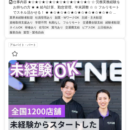
仕事内容 ★☆★☆★☆★☆★☆★☆★☆★☆★☆ ☆ 労務実務経験を
お持ちの方 ★ ★ 給与計算、勤怠管理、年末調整 ☆ ☆ フルリモート
でスキル活かせる！ ★ ★☆★☆★☆★☆★☆★☆★☆★☆★☆ ...
業界未経験者歓迎
社員登用あり
副業・WワークOK
主婦・主夫歓迎
資格取得支援あり
学歴不問
転勤なし
フルリモート
交通費全額支給
経験者歓迎
ネイルOK
研修あり
在宅OK
賞与あり
交通費支給
ピアスOK
土日祝休み
服装自由
髪型・髪色自由
アルバイト・パート