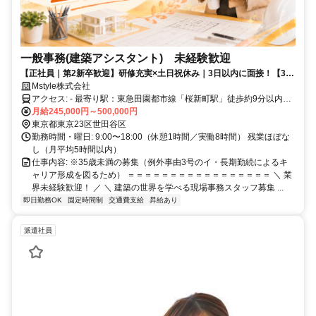
一般事務(建築アシスタント) 未経験歓迎
【正社員｜第2新卒歓迎】研修充実×土日祝休み｜3日以内に面接！【35
歳未満の募集（例外事由3号のイ）】
Mstyle株式会社
アクセス: - 最寄り駅：東急田園都市線「桜新町駅」徒歩約9分以内
（渋谷駅まで直通、通勤・通学に便利） - 利用可能駅：東急世田谷線
月給245,000円～500,000円
「上町駅」徒歩約14分以内 （三軒茶屋・下高井戸方面へのアクセス
東京都東京23区世田谷区
可能） - その他利用可能駅：東急田園都市線「用賀駅」自転車 約5分
勤務時間・曜日: 9:00〜18:00（休憩1時間／実働8時間） 残業ほぼな
以内
し（月平均5時間以内）
仕事内容: ※35歳未満の募集（例外事由3号のイ・長期勤続によるキ
ャリア形成を図るため） ＝＝＝＝＝＝＝＝＝＝＝＝＝＝＝＝＝ ＼ 業
界未経験歓迎！ ／ ＼ 建築の世界を学べる現場事務スタッフ募集 ...
即日勤務OK
固定時間制
交通費支給
昇給あり
派遣社員