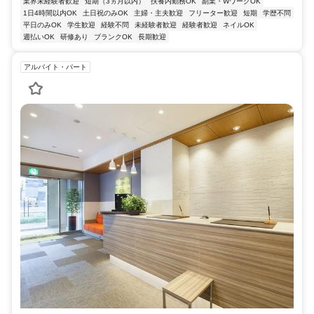
業界未経験者歓迎
短期（3ヵ月以内）
扶養内勤務OK
副業・WワークOK
1日4時間以内OK
土日祝のみOK
主婦・主夫歓迎
フリーター歓迎
短期
学歴不問
平日のみOK
学生歓迎
経験不問
未経験者歓迎
経験者歓迎
ネイルOK
週払いOK
研修あり
ブランクOK
長期歓迎
アルバイト・パート