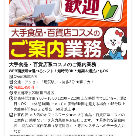
大手食品・百貨店系コスメのご案内業務
WEB面接可★選べるシフト！短時間OK＊短期＆週払いもOK
Owen株式会社
交通・アクセス 「用賀駅」～徒歩3分 ★駅チカ！
時給1,450円
東京都東京23区世田谷区
勤務時間詳細 9:00～18:00 12:00～21:00 上記時間内で1日4h～、週2
日～OK！ ＜休憩時間について＞ 実働6時間を超える場合：45分以上
実働8時間を超える場合：60分以上 ◆...
仕事内容 ≪人気のオフィスワーク★≫ 大手食品・百貨店系コスメの
ご案内と 簡単なデータ入力業務をお任せします。 ▼具体的な業務内
容 ・商品のご案内業務（架電対応） ・専用システムへのデータ入力
など...