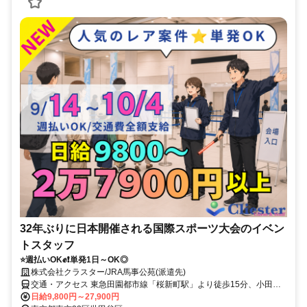
32年ぶりに日本開催される国際スポーツ大会のイベン
トスタッフ
⭐週払いOK✊❗単発1日～OK◎
株式会社クラスター/JRA馬事公苑(派遣先)
交通・アクセス 東急田園都市線「桜新町駅」より徒歩15分、小田急
線「経堂駅」より徒歩20分
日給9,800円～27,900円