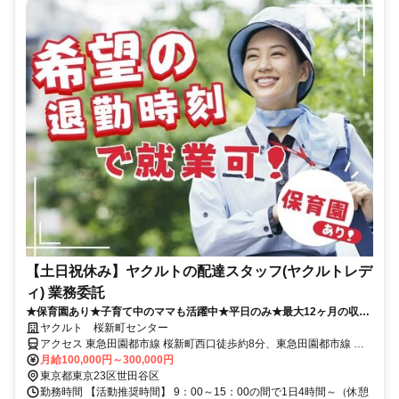
【土日祝休み】ヤクルトの配達スタッフ(ヤクルトレデ
ィ) 業務委託
★保育園あり★子育て中のママも活躍中★平日のみ★最大12ヶ月の収入
補償あり
ヤクルト 桜新町センター
アクセス 東急田園都市線 桜新町西口徒歩約8分、東急田園都市線 用
賀東口徒歩約10分、東急世田谷線 上町下高井戸方面口徒歩約20分
月給100,000円～300,000円
東京都東京23区世田谷区
勤務時間 【活動推奨時間】 9：00～15：00の間で1日4時間～（休憩