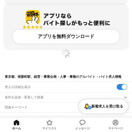
アプリを無料ダウンロード
東京都、桜新町駅、経営・事業企画・人事・事務のアルバイト・バイト求人情報
求人の詳細を表示
条件を追加・変更して検索
新着求人を受け取る
市区町村を追加・変更
関連キーワード
完全在宅ワーク 全国
シール貼り 在宅
現在地周辺
ガチャガチャ
犬カフェ
東京都
駅を追加・変更
バイトTOP
東京都
東京23区
世田谷区
桜新町駅
経営・事業企
東京都
すべて
画・人事・事務のアルバイト・バイト・求人
東京23区
すべて
職種を追加・変更
JR東海道本線(東京～熱海)
ホーム
マイリスト
メッセージ
マイページ
千代田区
中央区
港区
新宿区
文京区
台東区
墨田区
江東区
品川区
目黒区
大田区