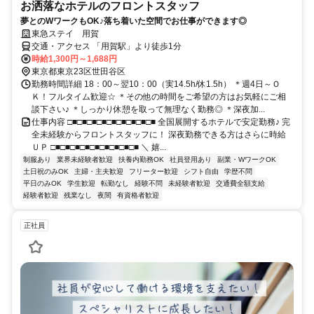
お洒落なホテルのフロントスタッフ
夢とのWワークもOK♪落ち着いた空間でお仕事ができます◎
東急ステイ 用賀
交通・アクセス 「用賀駅」より徒歩1分
時給1,300円～1,688円
東京都東京23区世田谷区
勤務時間詳細 18：00～翌10：00（実14.5h/休1.5h） ＊週4日～Ｏ
Ｋ！フルタイム歓迎☆ ＊その他の時間をご希望の方はお気軽にご相
談下さい♪ ＊しっかり休憩を取って無理なく勤務◎ ＊深夜加...
仕事内容 □■□■□■□■□■□■□■□■□■ 全国展開するホテルで安定勤務♪ 完
全未経験からフロントスタッフに！ 深夜勤務できる方はさらに時給
ＵＰ □■□■□■□■□■□■□■□■□■ ＼ 嬉...
制服あり
業界未経験者歓迎
扶養内勤務OK
社員登用あり
副業・WワークOK
土日祝のみOK
主婦・主夫歓迎
フリーター歓迎
シフト自由
学歴不問
平日のみOK
学生歓迎
転勤なし
経験不問
未経験者歓迎
交通費全額支給
経験者歓迎
残業なし
夜間
有資格者歓迎
正社員