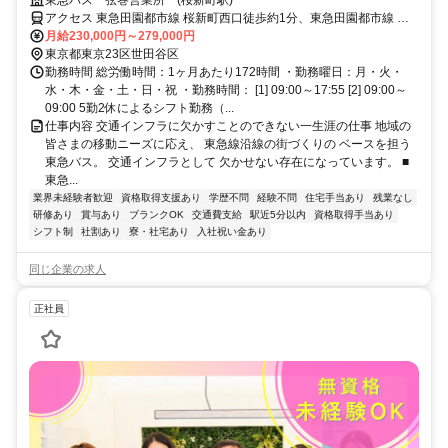
活躍中！完全週休2日！男性の育休取得率66%！
東急バス 弦巻営業所 (桜新町駅)
アクセス 東急田園都市線 桜新町西口徒歩約1分、東急田園都市線 用
賀東口徒歩約15分、東急世田谷線 上町下高井戸方面口徒歩約18分
月給230,000円～279,000円
東京都東京23区世田谷区
勤務時間 総労働時間：1ヶ月あたり172時間 ・勤務曜日：月・火・
水・木・金・土・日・祝 ・勤務時間： [1] 09:00～17:55 [2] 09:00～
09:00 5勤2休によるシフト勤務（...
仕事内容 交通インフラに欠かすことのできない一生涯の仕事 地域の
皆さまの移動ニーズに応え、 東急線沿線の街づくりの ベースを担う
東急バス。 交通インフラとして 欠かせない存在になっています。 ■
東急...
業界未経験者歓迎
資格取得支援あり
学歴不問
経験不問
住宅手当あり
残業なし
研修あり
賞与あり
ブランクOK
交通費支給
駅近5分以内
資格取得手当あり
シフト制
社割あり
寮・社宅あり
入社祝い金あり
同じ企業の求人
正社員