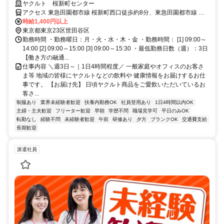
と両立できます◎
ヤクルト 桜新町センター
アクセス 東急田園都市線 桜新町西口徒歩約8分、東急田園都市線 用
賀東口徒歩約10分、東急世田谷線 上町下高井戸方面口徒歩約20分
時給1,400円以上
東京都東京23区世田谷区
勤務時間 ・勤務曜日：月・火・水・木・金 ・勤務時間： [1] 09:00～
14:00 [2] 09:00～15:00 [3] 09:00～15:30 ・最低勤務日数（週）：3日
【働き方の融通...
仕事内容 ＼週3日～｜1日4時間程度／ 一般家庭やオフィスのお客さ
ま等 地域の皆様にヤクルトなどの飲料や 健康情報をお届けするお仕
事です。 【お届け先】 日頃ヤクルト商品をご愛飲いただいているお
客さ...
制服あり
業界未経験者歓迎
扶養内勤務OK
社員登用あり
1日4時間以内OK
主婦・主夫歓迎
フリーター歓迎
早朝
学歴不問
職場見学可
平日のみOK
転勤なし
経験不問
未経験者歓迎
午前
研修あり
夕方
ブランクOK
交通費支給
長期歓迎
派遣社員