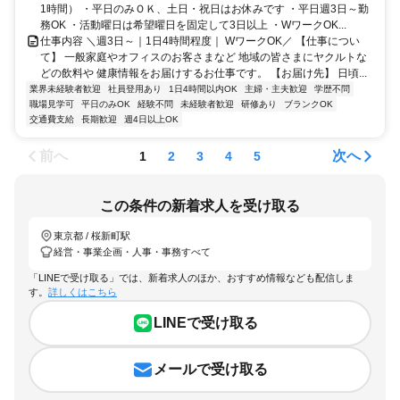
1時間） ・平日のみＯＫ、土日・祝日はお休みです ・平日週3日～勤
務OK ・活動曜日は希望曜日を固定して3日以上 ・WワークOK...
仕事内容 ＼週3日～｜1日4時間程度｜ WワークOK／ 【仕事につい
て】 一般家庭やオフィスのお客さまなど 地域の皆さまにヤクルトな
どの飲料や 健康情報をお届けするお仕事です。 【お届け先】 日頃...
業界未経験者歓迎
社員登用あり
1日4時間以内OK
主婦・主夫歓迎
学歴不問
職場見学可
平日のみOK
経験不問
未経験者歓迎
研修あり
ブランクOK
交通費支給
長期歓迎
週4日以上OK
前へ
次へ
1
2
3
4
5
この条件の新着求人を受け取る
東京都 / 桜新町駅
経営・事業企画・人事・事務すべて
「LINEで受け取る」では、新着求人のほか、おすすめ情報なども配信しま
す。
詳しくはこちら
LINEで受け取る
メールで受け取る