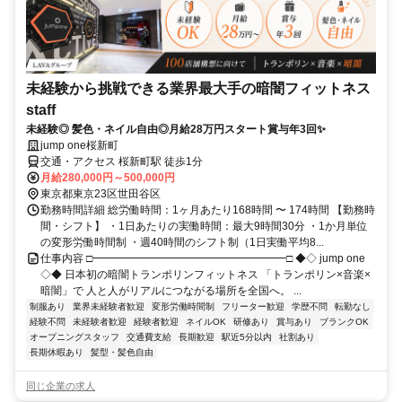
未経験から挑戦できる業界最大手の暗闇フィットネス
staff
未経験◎ 髪色・ネイル自由◎月給28万円スタート賞与年3回✨
jump one桜新町
交通・アクセス 桜新町駅 徒歩1分
月給280,000円～500,000円
東京都東京23区世田谷区
勤務時間詳細 総労働時間：1ヶ月あたり168時間 〜 174時間 【勤務時
間・シフト】 ・1日あたりの実働時間：最大9時間30分 ・1か月単位
の変形労働時間制 ・週40時間のシフト制（1日実働平均8...
仕事内容 □━━━━━━━━━━━━━━━━━━□ ◆◇ jump one
◇◆ 日本初の暗闇トランポリンフィットネス 「トランポリン×音楽×
暗闇」で 人と人がリアルにつながる場所を全国へ。 ...
制服あり
業界未経験者歓迎
変形労働時間制
フリーター歓迎
学歴不問
転勤なし
経験不問
未経験者歓迎
経験者歓迎
ネイルOK
研修あり
賞与あり
ブランクOK
オープニングスタッフ
交通費支給
長期歓迎
駅近5分以内
社割あり
長期休暇あり
髪型・髪色自由
同じ企業の求人