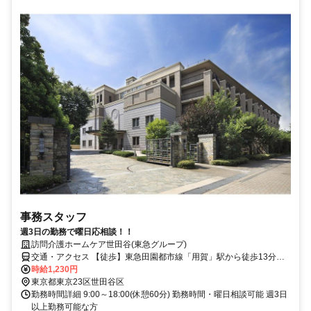
事務スタッフ
週3日の勤務で曜日応相談！！
訪問介護ホームケア世田谷(東急グループ)
交通・アクセス 【徒歩】東急田園都市線「用賀」駅から徒歩13分、
「桜新町」駅から徒歩14分 【バス】用賀駅より東急バス（用01）
時給1,230円
「祖師ヶ谷大蔵駅」行きで五つ目のバス停「覆馬場」から徒歩1分
東京都東京23区世田谷区
（80m)
勤務時間詳細 9:00～18:00(休憩60分) 勤務時間・曜日相談可能 週3日
以上勤務可能な方