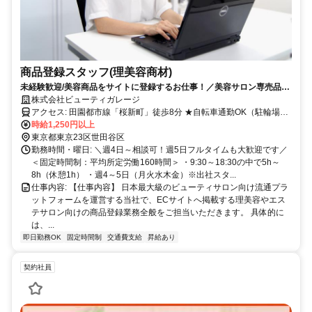
商品登録スタッフ(理美容商材)
未経験歓迎/美容商品をサイトに登録するお仕事！／美容サロン専売品社
割あり／服装・髪色・ネイル自由♪
株式会社ビューティガレージ
アクセス: 田園都市線「桜新町」徒歩8分 ★自転車通勤OK（駐輪場あ
り）
時給1,250円以上
東京都東京23区世田谷区
勤務時間・曜日: ＼週4日～相談可！週5日フルタイムも大歓迎です／
＜固定時間制：平均所定労働160時間＞ ・9:30～18:30の中で5h～
8h（休憩1h） ・週4～5日（月火水木金）※出社スタ...
仕事内容: 【仕事内容】 日本最大級のビューティサロン向け流通プラ
ットフォームを運営する当社で、ECサイトへ掲載する理美容やエス
テサロン向けの商品登録業務全般をご担当いただきます。 具体的に
は、...
即日勤務OK
固定時間制
交通費支給
昇給あり
契約社員