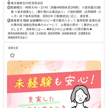
東京都東京23区世田谷区
勤務曜日・時間 8:45～15:45（実働6時間/休憩1時間） ※原則週3日勤
務 ※基本残業なし（繁忙期のみ要請あり） ※契約期間：試用期間（3
ヶ月）終了後本採用後、原則1年 ◎勤務状況に応じ、適宜更...
募集要項 職種 金融機関のロビー受付案内スタッフ 雇用形態 派遣社員
仕事内容 城南信用金庫のロビーにて、お客様の受付・ご案内をお任
せします。 具体的には―― ■来店されたお客様への受付案内 ■...
業界未経験者歓迎
主婦・主夫歓迎
固定時間制
未経験者歓迎
交通費支給
資格取得手当あり
派遣社員