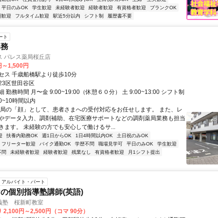
平日のみOK
学生歓迎
未経験者歓迎
経験者歓迎
有資格者歓迎
ブランクOK
期歓迎
フルタイム歓迎
駅近5分以内
シフト制
履歴書不要
ート
事務
ス パレス薬局桜丘店
円～1,500円
セス 千歳船橋駅より徒歩10分
23区世田谷区
勤務時間 月〜金 9:00~19:00（休憩６０分） 土 9:00~13:00 シフト制
~10時間以内
薬局の「顔」として、患者さまへの受付対応をお任せします。 また、レ
やデータ入力、調剤補助、在宅医療サポートなどの調剤薬局業務も担当
きます。 未経験の方でも安心して働けるサ...
迎
扶養内勤務OK
週1日からOK
1日4時間以内OK
土日祝のみOK
フリーター歓迎
バイク通勤OK
学歴不問
職場見学可
平日のみOK
学生歓迎
不問
未経験者歓迎
経験者歓迎
残業なし
有資格者歓迎
月1シフト提出
アルバイト・パート
の個別指導塾講師(英語)
義塾 桜新町教室
2,100円～2,500円（コマ 90分）