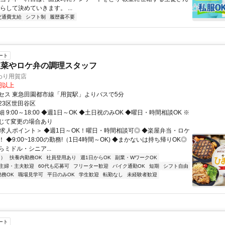
らして決めていきます。 ...
交通費支給
シフト制
履歴書不要
ート
惣菜やロケ弁の調理スタッフ
わり用賀店
0円以上
セス 東急田園都市線「用賀駅」よりバスで5分
23区世田谷区
 9:00～18:00 ◆週1日～OK ◆土日祝のみOK ◆曜日・時間相談OK ※
じて変更の場合あり
＜求人ポイント＞ ◆週1日～OK！曜日・時間相談可◎ ◆楽屋弁当・ロケ
 ◆9:00~18:00の勤務!（1日4時間～OK) ◆まかないは持ち帰りOK◎
ミドル・シニア...
内）
扶養内勤務OK
社員登用あり
週1日からOK
副業・WワークOK
主婦・主夫歓迎
60代も応募可
フリーター歓迎
バイク通勤OK
短期
シフト自由
勤務OK
職場見学可
平日のみOK
学生歓迎
転勤なし
未経験者歓迎
ート