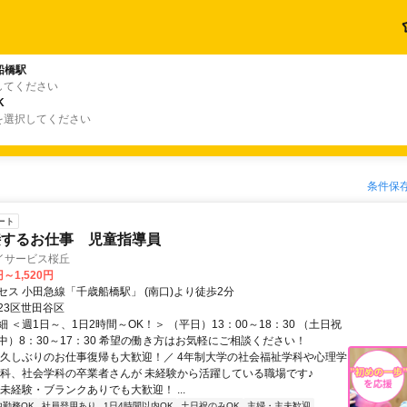
船橋駅
してください
K
を選択してください
条件保
ート
接するお仕事 児童指導員
イサービス桜丘
円～1,520円
セス 小田急線「千歳船橋駅」 (南口)より徒歩2分
23区世田谷区
 ＜週1日～、1日2時間～OK！＞ （平日）13：00～18：30 （土日祝
中）8：30～17：30 希望の働き方はお気軽にご相談ください！
＼久しぶりのお仕事復帰も大歓迎！／ 4年制大学の社会福祉学科や心理学
学科、社会学科の卒業者さんが 未経験から活躍している職場です♪
未経験・ブランクありでも大歓迎！ ...
内勤務OK
社員登用あり
1日4時間以内OK
土日祝のみOK
主婦・主夫歓迎