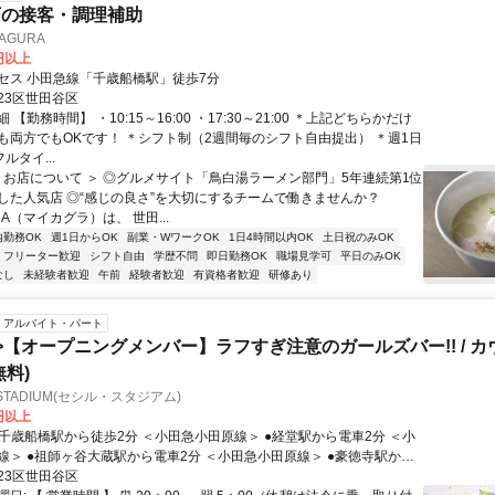
店の接客・調理補助
AGURA
0円以上
セス 小田急線「千歳船橋駅」徒歩7分
23区世田谷区
【勤務時間】 ・10:15～16:00 ・17:30～21:00 ＊上記どちらかだけ
も両方でもOKです！ ＊シフト制（2週間毎のシフト自由提出） ＊週1日
ルタイ...
＜ お店について ＞ ◎グルメサイト「鳥白湯ラーメン部門」5年連続第1位
した人気店 ◎“感じの良さ”を大切にするチームで働きませんか？
RA（マイカグラ）は、 世田...
内勤務OK
週1日からOK
副業・WワークOK
1日4時間以内OK
土日祝のみOK
フリーター歓迎
シフト自由
学歴不問
即日勤務OK
職場見学可
平日のみOK
なし
未経験者歓迎
午前
経験者歓迎
有資格者歓迎
研修あり
アルバイト・パート
>【オープニングメンバー】ラフすぎ注意のガールズバー!! / 
無料)
 - STADIUM(セシル・スタジアム)
0円以上
田原線＞ ●豪徳寺駅から
田原線＞ ＜東急世田谷線＞ ●下北沢駅から電車8分 ＜小田急小
23区世田谷区