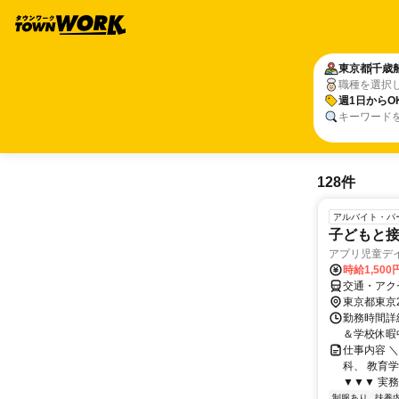
東京都
千歳
職種を選択
週1日からO
キーワード
128件
アルバイト・パ
子どもと
アプリ児童デ
時給1,500
交通・アク
東京都東京
勤務時間詳細
＆学校休暇
仕事内容 
科、 教育
▼▼▼ 実務
制服あり
扶養