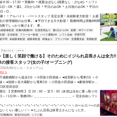
 8:30～17:30 ＊実働8h ＊残業ほぼなし(残業なし・少なめ) ＊シフト
1日～OK ＊週1、2日からOK ＊平日のみOK ＊土日祝のみOK ＊平日の
日～O...
急募！！アルバイト・パートスタッフ 安定企業！未経験者大歓迎！ お庭
生の管理補助のお仕事｡ - ★平日できる方大歓迎！ 勤務時間は実働8時間
勤務でしっかり稼げます。 希...
未経験者歓迎
扶養内勤務OK
社員登用あり
週1日からOK
副業・WワークOK
主婦・主夫歓迎
フリーター歓迎
バイク通勤OK
シフト自由
学歴不問
験不問
未経験者歓迎
経験者歓迎
研修あり
ブランクOK
交通費支給
長期歓迎
アルバイト・パート
>【楽しく笑顔で働ける】そのためにイジられ店長さんは全力!! 
ARの接客スタッフ(女の子/オープニング)
 - STADIUM(セシル・スタジアム)
0円以上
田原線＞ ●豪徳寺駅から
田原線＞ ＜東急世田谷線＞ ●下北沢駅から電車8分 ＜小田急小
23区世田谷区
日: 【 営業時間 】 ⏰ 20：00 ～ 翌 5：00（休憩は法令に乗っ取り付
田原線＞ ＜京王井の頭線＞ =================================
1日～ / 1日3h～ 勤務OK♪ ＿＿＿＿＿＿＿＿＿＿＿＿ ＜ 完全自由シフト
.°-✧*○.°-✧*○.°-✧*○.°-✧*○.°-✧*○.°-✧*○.°-✧*○.°-✧ ✨ガールズバーの店
ないくらい優しい！✨ ⏩たぶん店長は保育士さんになった方...
即日勤務OK
駅近5分以内
シフト制