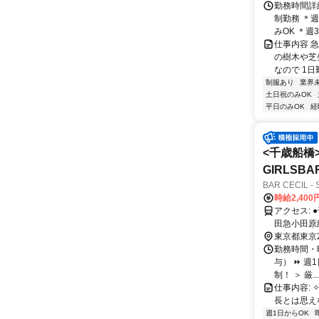
勤務時間詳細
制勤務 ＊週
みOK ＊週3
仕事内容 
の樹木や芝
なので 1日
制服あり
業界
土日祝のみOK
平日のみOK
経
<千歳船橋
GIRLSB
BAR CECIL
時給2,40
アクセス: ●千歳船橋駅から徒歩2分 ＜小田急小田原線＞ ●経堂駅から電車2分 ＜小
田急小田原線＞ ●祖師ヶ谷大蔵駅から電車2分 ＜小田急小
電車4分 ＜小田急小
東京都東京
勤務時間・曜
与） ⏩ 週
制！ ＞ 厳...
仕事内容: ✧*○
長とは思え
週1日からOK