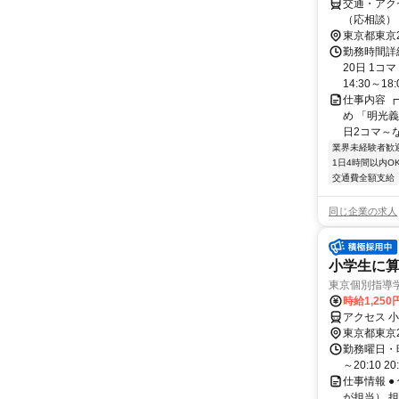
交通・アク
（応相談）
東京都東京
勤務時間詳
20日 1コ
14:30～18:0
仕事内容 ┏
め 「明光義
日2コマ～なの
業界未経験者歓
1日4時間以内O
交通費全額支給
同じ企業の求人
小学生に算
東京個別指導
時給1,250
アクセス 
東京都東京
勤務曜日・時間
～20:10 2
仕事情報 
が担当） 