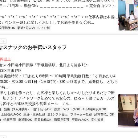
日: 【 営業時間 】 ⏰ 20：00 ～ 翌 5：00（休憩は法令に乗っ取り付
田原線＞ ＜京王井の頭線＞ =================================
1日～ / 1日3h～ 勤務OK♪ ＿＿＿＿＿＿＿＿＿＿＿＿ ＜ 完全自由シフト
.°-✧*○.°-✧*○.°-✧*○.°-✧*○.°-✧*○.°-✧*○.°-✧*○.°-✧ ⏩仕事内容は本当に
 ⭕カウンター越しに楽しくお話ししてお酒を作る☆ ⭕お...
即日勤務OK
駅近5分以内
シフト制
ート
なスナックのお手伝いスタッフ
0円以上
セス 小田急小田原線「千歳船橋駅」北口より徒歩1分
23区世田谷区
 実働時間：1日あたり8時間 〜 10時間 平均勤務日数：1ヶ月あたり4
日 20:30～翌5:00 ☆週1日・1日3時間～OK ☆終電まで、始発待ち、どちら
時...
簡単なお酒を作ったり、お客様と楽しくおしゃべりしたりするだけで難
一切ナシ！ ナイトワーク初めてでも安心の、ゆる～く働けるガールズ
 お客様との連絡先交換や営業メール、ノル...
迎
短期（3ヵ月以内）
週1日からOK
副業・WワークOK
1日4時間以内OK
土日祝のみOK
主婦・主夫歓迎
週1シフト提出
フリーター歓迎
給料前払いOK
由
学歴不問
車通勤OK
即日勤務OK
職場見学可
平日のみOK
学生歓迎