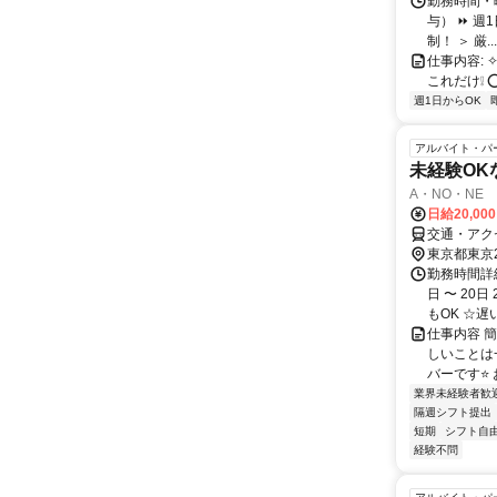
勤務時間・曜
与） ⏩ 週
制！ ＞ 厳...
仕事内容: ✧*○
これだけ❕
週1日からOK
アルバイト・パ
未経験OK
A・NO・NE
日給20,00
交通・アク
東京都東京
勤務時間詳細
日 〜 20
もOK ☆遅い
仕事内容 
しいことは
バーです⭐
業界未経験者歓
隔週シフト提出
短期
シフト自
経験不問