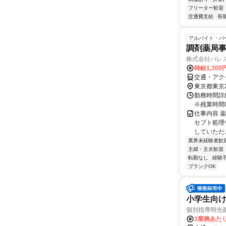
フリーター歓迎
交通費支給
長
アルバイト・パ
調剤薬局
株式会社パレ
時給1,300
交通・アク
東京都東京
勤務時間詳細 
※残業時間0
仕事内容 
セプト処理
していただ
業界未経験者歓
主婦・主夫歓迎
転勤なし
経験
ブランクOK
小学生向け
個別指導明光
1業務あたり 