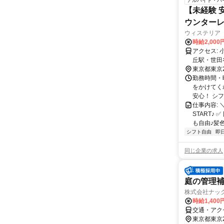
アルバイト・パ
【未経験 
ウンター
ウィステリア
時給2,00
アクセス: 小田急小田原線 『千歳船橋駅』から徒歩2分！ 経堂駅・豪徳寺駅・梅が
丘駅・世田
駅・和泉多
東京都東京
ヶ丘遊園駅
勤務時間・曜
丘駅 鶴川
をかけてく
安心！ シフ
仕事内容:
START♪
も自由♪髪色/
シフト自由
即
同じ企業の求人
庭の管理
株式会社ナック
時給1,40
交通・アク
東京都東京