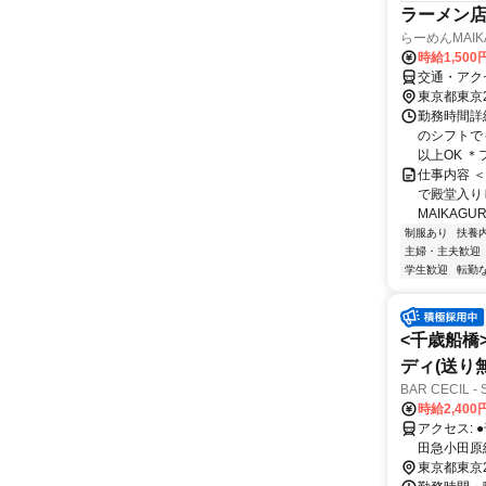
ラーメン
らーめんMAIK
時給1,50
交通・アク
東京都東京
勤務時間詳細 
のシフトで
以上OK ＊フ
仕事内容 
で殿堂入り
MAIKAGU
制服あり
扶養
主婦・主夫歓迎
学生歓迎
転勤
<千歳船橋
ディ(送り
BAR CECIL
時給2,40
アクセス: ●千歳船橋駅から徒歩2分 ＜小田急小田原線＞ ●経堂駅から電車2分 ＜小
田急小田原線＞ ●祖師ヶ谷大蔵駅から電車2分 ＜小田急小
電車4分 ＜小田急小
東京都東京