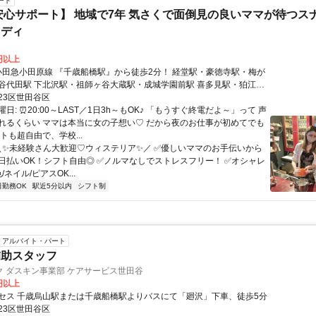
ート
安心サポート】 地域で7年 気さくで面倒見の良いママが待つス
レディ
0円以上
谷代田駅 下北沢駅・祖師ヶ谷大蔵駅・成城学園前駅 喜多見駅・狛江
摩川駅・東北沢駅 代々木上原駅・代々木八幡駅・参宮橋駅 登戸駅・向
23区世田谷区
・生田駅・読売ランド前駅 百合ヶ丘駅・南新宿駅・新宿駅・新百合ヶ
日: ⏰20:00～LAST／1日3h～もOK♪ 「もうすぐ終電だよ～」って 声
駅・町田駅 から乗り換えなし！
れるくらい ママは本当に女の子想い♡ だから夜のお仕事が初めてでも
トも超自由で、学校...
 ＼✨未経験さん大歓迎♡ウィステリア✨／ ✅優しいママのお手伝いから
 ✅ 日払いOK！シフト自由◎ ✅ノルマなしでストレスフリー！ ✅オシャレ
ネイル/ピアスOK...
日勤務OK
駅近5分以内
シフト制
アルバイト・パート
補助スタッフ
 ダスキン事業部 ケアサービス世田谷
0円以上
セス 千歳烏山駅または千歳船橋駅よりバスにて「廻沢」下車、徒歩5分
23区世田谷区