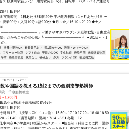
セス 桜新町駅徒歩2分、用賀駅徒歩16分、自転車・バス・バイク通勤可
23区世田谷区
細 実働時間：1日あたり3時間20分 平均勤務日数：1ヶ月あたり4日 〜
マ：授業90分＋入替10分＝計100分 ◆月～金／16:10～21:20 ◆土／
0...
 ────────────── ┓ ✅働きやすさバツグン 未経験歓迎×自由度高
塾」だからこその安心感♪ ┗ ────────────── ┛ ⏩週1日～・1
...
迎
扶養内勤務OK
社員登用あり
週1日からOK
副業・WワークOK
K
フリーター歓迎
シフト自由
平日のみOK
学生歓迎
経験不問
未経験者歓迎
午前
経験者歓迎
残業なし
研修あり
夕方
ブランクOK
交通費支給
アルバイト・パート
数や国語を教える1対2までの個別指導塾講師
学院 千歳船橋教室
円～1,760円
小田急小田原線 千歳船橋駅 徒歩3分
23区世田谷区
 週1日、1授業～OK 〈コマ割〉 15:50～17:10 17:20～18:40 18:50
0:20～21:40 〈講習期間〉 夏期：7/14～8/31 冬期：12...
● 仕事内容 ■小学生向け授業からスタート ■担当制（科目ごとに同一講師
担当学年・科目は、面接時にアンケートをとり 教室に在籍する生徒さん