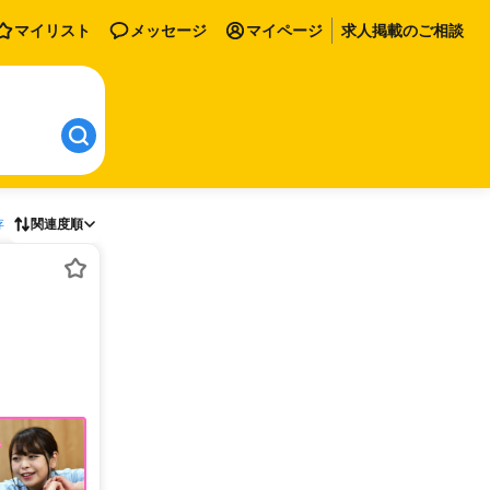
マイリスト
メッセージ
マイページ
求人掲載のご相談
存
関連度順