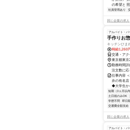
の希望と 照
社員登用あり
同じ企業の求人
アルバイト・パ
手作りお
キッチンひま
時給1,26
交通・アク
東京都東京
勤務時間詳細
注文数に応
仕事内容 
弁の有名店！
◆大学生から
短期（3ヵ月以
土日祝のみOK
学歴不問
即日
交通費全額支給
同じ企業の求人
アルバイト・パ