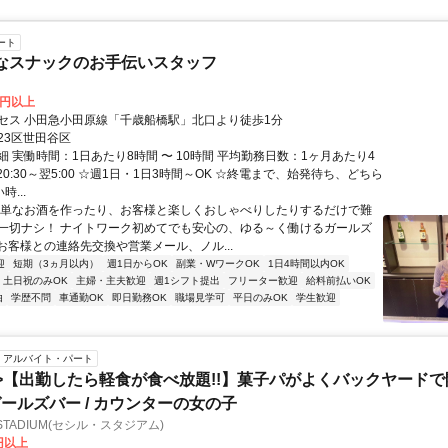
ート
なスナックのお手伝いスタッフ
0円以上
セス 小田急小田原線「千歳船橋駅」北口より徒歩1分
23区世田谷区
 実働時間：1日あたり8時間 〜 10時間 平均勤務日数：1ヶ月あたり4
日 20:30～翌5:00 ☆週1日・1日3時間～OK ☆終電まで、始発待ち、どちら
時...
簡単なお酒を作ったり、お客様と楽しくおしゃべりしたりするだけで難
一切ナシ！ ナイトワーク初めてでも安心の、ゆる～く働けるガールズ
 お客様との連絡先交換や営業メール、ノル...
迎
短期（3ヵ月以内）
週1日からOK
副業・WワークOK
1日4時間以内OK
土日祝のみOK
主婦・主夫歓迎
週1シフト提出
フリーター歓迎
給料前払いOK
由
学歴不問
車通勤OK
即日勤務OK
職場見学可
平日のみOK
学生歓迎
アルバイト・パート
>【出勤したら軽食が食べ放題!!】菓子パがよくバックヤード
ールズバー / カウンターの女の子
 - STADIUM(セシル・スタジアム)
0円以上