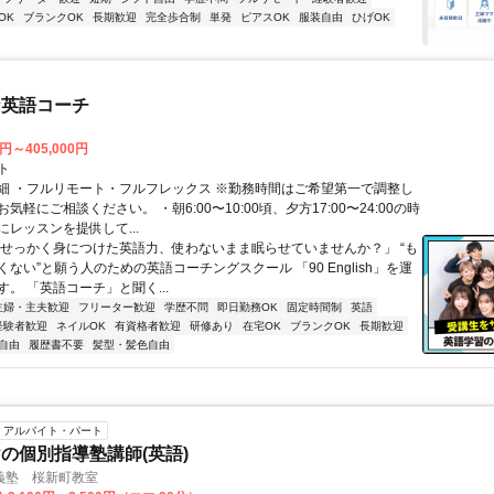
OK
ブランクOK
長期歓迎
完全歩合制
単発
ピアスOK
服装自由
ひげOK
な英語コーチ
0円～405,000円
ト
細 ・フルリモート・フルフレックス ※勤務時間はご希望第一で調整し
気軽にご相談ください。 ・朝6:00〜10:00頃、夕方17:00〜24:00の時
レッスンを提供して...
「せっかく身につけた英語力、使わないまま眠らせていませんか？」 “も
ない”と願う人のための英語コーチングスクール 「90 English」を運
。 「英語コーチ」と聞く...
主婦・主夫歓迎
フリーター歓迎
学歴不問
即日勤務OK
固定時間制
英語
経験者歓迎
ネイルOK
有資格者歓迎
研修あり
在宅OK
ブランクOK
長期歓迎
自由
履歴書不要
髪型・髪色自由
アルバイト・パート
の個別指導塾講師(英語)
義塾 桜新町教室