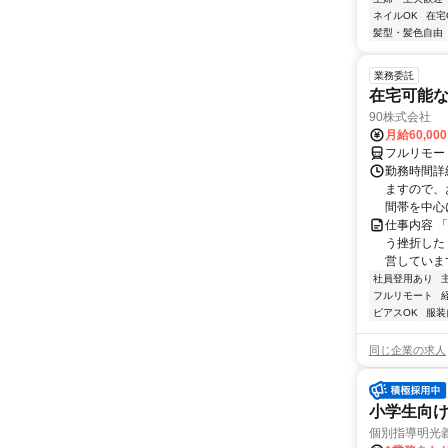
ネイルOK
在宅
髪型・髪色自由
業務委託
在宅可能
90株式会社
月給60,00
フルリモー
勤務時間詳
ますので、お
間帯を中心に
仕事内容 
う挫折したく
営しています
社員登用あり
フルリモート
ピアスOK
服装
同じ企業の求人
小学生向け
個別指導明光