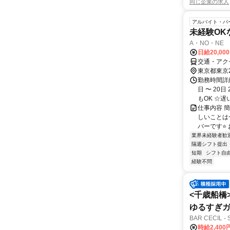
同じ企業の求人
アルバイト・パ
未経験OK
A・NO・NE
日給20,00
交通・アク
東京都東京
勤務時間詳細
日 〜 20
もOK ☆遅い
仕事内容 
しいことは
バーです⭐
業界未経験者歓
隔週シフト提出
短期
シフト自
経験不問
<千歳船橋
ゆるすぎガ
BAR CECIL
時給2,40