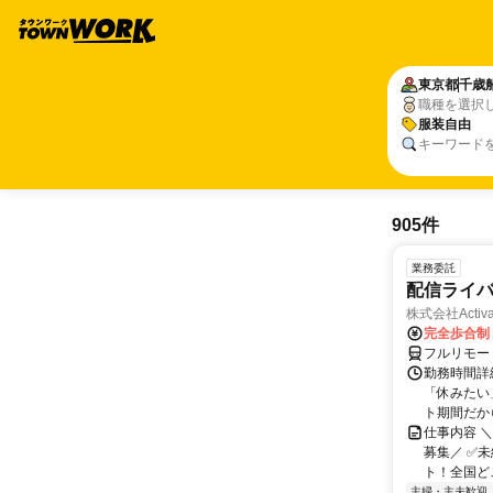
東京都
千歳
職種を選択
服装自由
キーワード
905件
業務委託
配信ライ
株式会社Activa
完全歩合制
フルリモー
勤務時間詳
「休みたい
ト期間だか
仕事内容 
募集／ ✅
ト！全国どこ
主婦・主夫歓迎