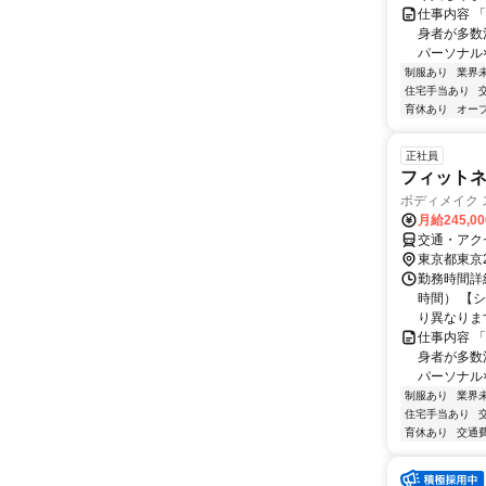
仕事内容 
身者が多数
パーソナル
制服あり
業界
住宅手当あり
育休あり
オー
正社員
フィットネ
ボディメイク ス
月給245,0
交通・アク
東京都東京
勤務時間詳細
時間） 【シフ
り異なります.
仕事内容 
身者が多数
パーソナル
制服あり
業界
住宅手当あり
育休あり
交通