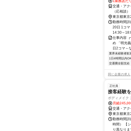
1業務あたり 
交通・アク
（応相談）
東京都東京
勤務時間詳
20日 1コ
14:30～18:0
仕事内容 ┏
め 「明光義
日2コマ～なの
業界未経験者歓
1日4時間以内O
交通費全額支給
同じ企業の求人
正社員
接客経験を
ボディメイク ス
月給245,0
交通・アク
東京都東京
勤務時間詳細
時間） 【シフ
り異なります.