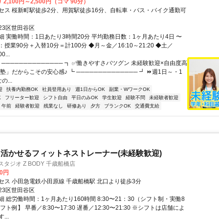
2,100円～2,500円（コマ 90分）
セス 桜新町駅徒歩2分、用賀駅徒歩16分、自転車・バス・バイク通勤可
23区世田谷区
細 実働時間：1日あたり3時間20分 平均勤務日数：1ヶ月あたり4日 〜
マ：授業90分＋入替10分＝計100分 ◆月～金／16:10～21:20 ◆土／
0...
 ────────────── ┓ ✅働きやすさバツグン 未経験歓迎×自由度高
塾」だからこその安心感♪ ┗ ────────────── ┛ ⏩週1日～・1
...
迎
扶養内勤務OK
社員登用あり
週1日からOK
副業・WワークOK
K
フリーター歓迎
シフト自由
平日のみOK
学生歓迎
経験不問
未経験者歓迎
午前
経験者歓迎
残業なし
研修あり
夕方
ブランクOK
交通費支給
活かせるフィットネストレーナー(未経験歓迎)
タジオ Z BODY 千歳船橋店
00円
セス 小田急電鉄小田原線 千歳船橋駅 北口より徒歩3分
23区世田谷区
 総労働時間：1ヶ月あたり160時間 8:30〜21：30（シフト制・実働8
ト例】 早番／8:30〜17:30 遅番／12:30〜21:30 ※シフトは店舗によ
..