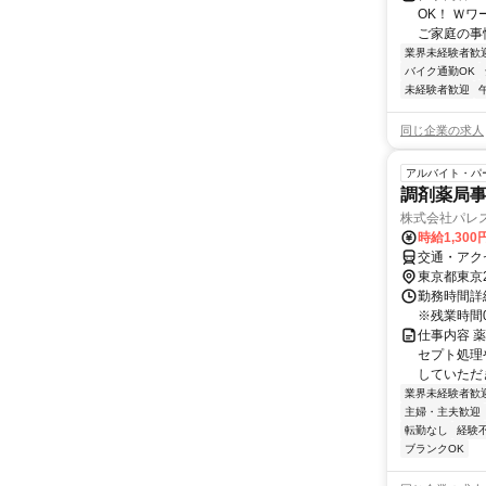
OK！ Ｗ
ご家庭の事情
業界未経験者歓
バイク通勤OK
未経験者歓迎
同じ企業の求人
アルバイト・パ
調剤薬局
株式会社パレ
時給1,300
交通・アク
東京都東京
勤務時間詳細 
※残業時間0
仕事内容 
セプト処理
していただ
業界未経験者歓
主婦・主夫歓迎
転勤なし
経験
ブランクOK