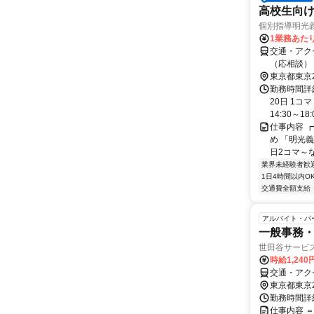
高校生向け
個別指導明光
1業務あたり 
交通・アク
（応相談）
東京都東京
勤務時間詳
20日 1コ
14:30～18:0
仕事内容 ┏
め 「明光義
日2コマ～なの
業界未経験者歓
1日4時間以内O
交通費全額支給
アルバイト・パ
一般事務
世田谷サービス
時給1,24
交通・アク
東京都東京
勤務時間詳細
仕事内容 