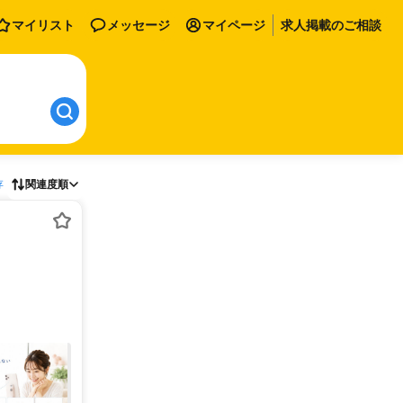
マイリスト
メッセージ
マイページ
求人掲載のご相談
存
関連度順