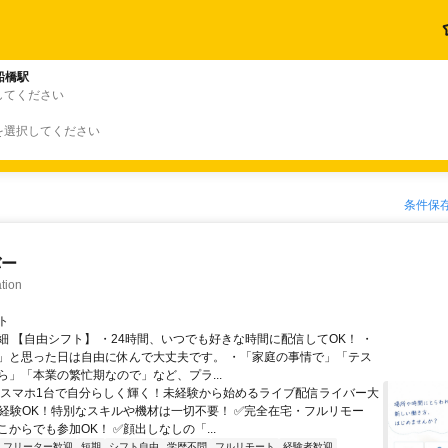
船橋駅
してください
を選択してください
条件保
バー
tion
ト
細 【自由シフト】 ・24時間、いつでも好きな時間に配信してOK！ ・
」と思った日は自由に休んで大丈夫です。 ・「家庭の事情で」「テス
ら」「本業の繁忙期なので」など、プラ...
＼スマホ1台で自分らしく輝く！未経験から始めるライブ配信ライバー大
未経験OK！特別なスキルや機材は一切不要！ ✅完全在宅・フルリモー
からでも参加OK！ ✅顔出しなしの「...
フリーター歓迎
短期
シフト自由
学歴不問
フルリモート
経験者歓迎