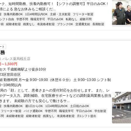
ワーク、短時間勤務、扶養内勤務可！ 【シフトの調整可】平日のみOK！
による 急なお休みもご相談くだ...
迎
扶養内勤務OK
1日4時間以内OK
主婦・主夫歓迎
フリーター歓迎
シフト自由
学歴不問
職場見学可
平日のみOK
転勤なし
経験不問
午前
経験者歓迎
残業なし
有資格者歓迎
ブランクOK
交通費支給
長期歓迎
ート
事務
ス パレス薬局桜丘店
円～1,500円
セス 千歳船橋駅より徒歩10分
23区世田谷区
勤務時間 月〜金 9:00~19:00（休憩６０分） 土 9:00~13:00 シフト制
~10時間以内
薬局の「顔」として、患者さまへの受付対応をお任せします。 また、レ
やデータ入力、調剤補助、在宅医療サポートなどの調剤薬局業務も担当
きます。 未経験の方でも安心して働けるサ...
迎
扶養内勤務OK
週1日からOK
1日4時間以内OK
土日祝のみOK
フリーター歓迎
バイク通勤OK
学歴不問
職場見学可
平日のみOK
学生歓迎
不問
未経験者歓迎
経験者歓迎
残業なし
有資格者歓迎
月1シフト提出