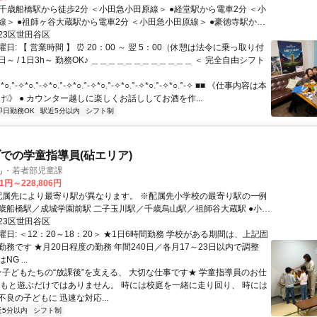
田原線＞ ●豪徳寺駅から
田原線＞ ＜東急世田谷線＞ ●下北沢駅から電車8分 ＜小田急小
23区世田谷区
日: 【 営業時間 】 ⏰ 20：00 ～ 翌 5：00（休憩は法令に乗っ取り付
田原線＞ ＜京王井の頭線＞ =================================
1日～ / 1日3h～ 勤務OK♪ ＿＿＿＿＿＿＿＿＿＿＿＿ ＜ 完全自由シフト
.°-✧*○.°-✧*○.°-✧*○.°-✧*○.°-✧*○.°-✧*○.°-✧*○.°-✧ ■■ 《仕事内容は本
❕》 ● カウンター越しに楽しくお話ししてお酒を作...
即日勤務OK
駅近5分以内
シフト制
での学童指導員(砧エリア)
も・若者部児童課
11円～228,806円
歳船橋駅／成城学園前駅 二子玉川駅／千歳烏山駅／祖師谷大蔵駅 ●小田
都市線、東横線、大井町線、 世田谷線、井の頭線など 色んな沿線に学
23区世田谷区
で、 渋谷区や品川区の23区内をはじめ、 横浜市や川崎市など神奈川県
日: ＜12：20～18：20＞ ★1日6時間勤務 学校がある期間は、上記固
た府中市や調布市など 西東京方面から通うスタッフもいます◎
勤務です ★月20日程度の勤務 年間240日／各月17～23日以内で調整
G ...
 ★子どもたちの“放課後”を支える、 大切な仕事です★ 学童指導員のお仕
どもと遊ぶだけではありません。 時には校庭を一緒に走り回り、 時には
良の子どもに 迅速な対応...
近5分以内
シフト制