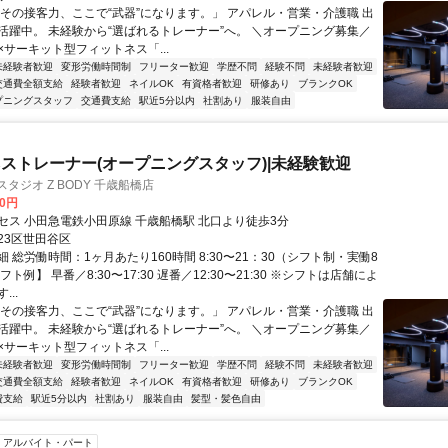
「その接客力、ここで“武器”になります。」 アパレル・営業・介護職 出
活躍中。 未経験から“選ばれるトレーナー”へ。 ＼オープニング募集／
×サーキット型フィットネス「...
未経験者歓迎
変形労働時間制
フリーター歓迎
学歴不問
経験不問
未経験者歓迎
交通費全額支給
経験者歓迎
ネイルOK
有資格者歓迎
研修あり
ブランクOK
プニングスタッフ
交通費支給
駅近5分以内
社割あり
服装自由
ストレーナー(オープニングスタッフ)|未経験歓迎
タジオ Z BODY 千歳船橋店
00円
セス 小田急電鉄小田原線 千歳船橋駅 北口より徒歩3分
23区世田谷区
 総労働時間：1ヶ月あたり160時間 8:30〜21：30（シフト制・実働8
ト例】 早番／8:30〜17:30 遅番／12:30〜21:30 ※シフトは店舗によ
..
「その接客力、ここで“武器”になります。」 アパレル・営業・介護職 出
活躍中。 未経験から“選ばれるトレーナー”へ。 ＼オープニング募集／
×サーキット型フィットネス「...
未経験者歓迎
変形労働時間制
フリーター歓迎
学歴不問
経験不問
未経験者歓迎
交通費全額支給
経験者歓迎
ネイルOK
有資格者歓迎
研修あり
ブランクOK
費支給
駅近5分以内
社割あり
服装自由
髪型・髪色自由
アルバイト・パート