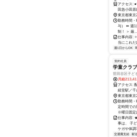
アクセス: ●千歳船橋駅から徒歩2分 ＜小田急小田原線＞ ●経堂駅から電車2分 ＜小
田急小田原線＞ ●祖師ヶ谷大蔵駅から電車2分 ＜小田急小
電車4分 ＜小田急小
東京都東京
勤務時間・曜
与） ⏩ 週
制！ ＞ 厳...
仕事内容: ✧*○
当にこれだけ
週1日からOK
契約社員
学童クラブ
世田谷区子ど
月給213,4
アクセス: 配属先により最寄り駅が異なります。 ※配属先小学校の最寄り駅の一例
経堂駅／千
急線、田園
東京都東京
校があるの
勤務時間・曜
方面、 ま
定時間での
※曜日固定はN
仕事内容:
事は、 子
ケガや体調不
交通費支給
駅