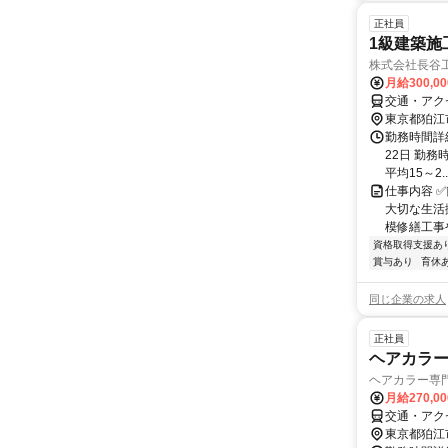
正社員
1級建築施
株式会社長谷
月給300,0
交通・アク
東京都狛江
勤務時間詳
22日 勤務時
平均15～2..
仕事内容 
大切な生活
模修繕工事
資格取得支援あ
賞与あり
育休
同じ企業の求人
正社員
ヘアカラ
ヘアカラー専門
月給270,0
交通・アク
東京都狛江