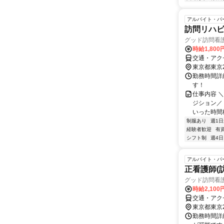
アルバイト・パ
訪問リハビ
グッド訪問看
時給1,800
交通・アク
東京都東京
勤務時間詳細
す！
仕事内容 
ジション／
いった時間
制服あり
週1日
経験者歓迎
有
シフト制
週4日
アルバイト・パ
正看護師(
グッド訪問看
時給2,100
交通・アク
東京都東京
勤務時間詳細