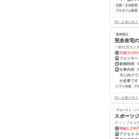
主婦・主夫歓迎
フルタイム歓迎
同じ企業の求人
業務委託
完全在宅
一般社団法人
日給32,00
フルリモー
勤務時間・曜
仕事内容:
大に向けて
が必要です！
シフト自由
フ
同じ企業の求人
アルバイト・パ
スポーツ
ティップネスFA
時給1,230
アクセス 