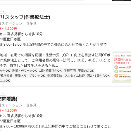
ート
リスタッフ(作業療法士)
護ステーション 喜多見
円～4,200円
セス 喜多見駅から徒歩10分
23区世田谷区
 9:00~18:00 ※上記時間の中でご都合に合わせて働くことが可能で
＼地域・在宅での活躍を応援！生活の質（QOL）向上を目指す訪問OTポ
 作業療法士として、ご利用者様の居宅へ訪問し、20分、40分、60分と
枠で、自立した日常生活を送るため...
からOK
副業・WワークOK
1日4時間以内OK
学歴不問
平日のみOK
資格者歓迎
研修あり
ブランクOK
交通費支給
フルタイム歓迎
週2・3日からOK
以上OK
ート
訪問看護)
護ステーション 喜多見
円～4,200円
セス 喜多見駅から徒歩10分
23区世田谷区
 9:00～18:00(休憩60分) ※上記時間の中でご都合に合わせて働くこと