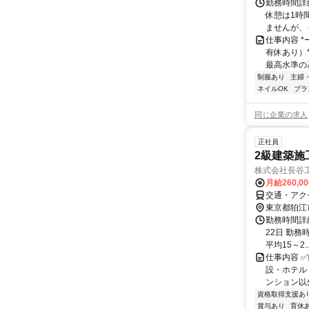
勤務時間詳細
休憩は1時間
ませんが、も
仕事内容 *
有休あり）*
最高水準の基
制服あり
主婦
ネイルOK
ブラ
同じ企業の求人
正社員
2級建築施
株式会社長谷
月給260,0
交通・アク
東京都狛江
勤務時間詳
22日 勤務時
平均15～2..
仕事内容 
設・ホテル
ンション以
資格取得支援あ
賞与あり
育休