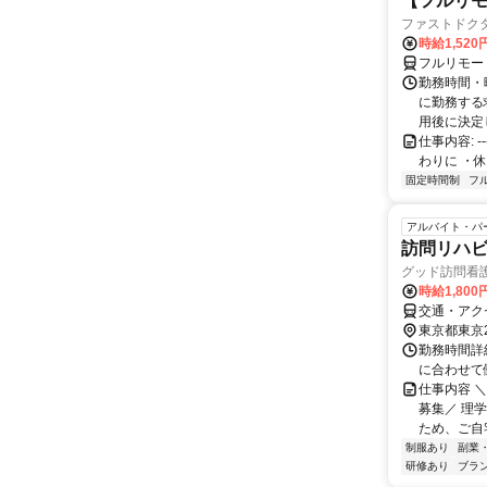
【フルリモ
ファストドク
時給1,52
フルリモー
勤務時間・
に勤務する
用後に決定し
仕事内容: --
わりに ・休
固定時間制
フ
アルバイト・パ
訪問リハビ
グッド訪問看
時給1,800
交通・アク
東京都東京
勤務時間詳細
に合わせて
仕事内容 
募集／ 理
ため、ご自宅
制服あり
副業
研修あり
ブラ