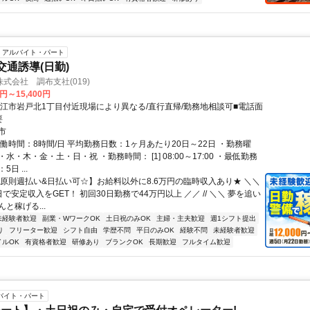
アルバイト・パート
交通誘導(日勤)
式会社 調布支社(019)
0円～15,400円
狛江市岩戸北1丁目付近現場により異なる/直行直帰/勤務地相談可■電話面
要
市
働時間：8時間/日 平均勤務日数：1ヶ月あたり20日～22日 ・勤務曜
水・木・金・土・日・祝 ・勤務時間： [1] 08:00～17:00 ・最低勤務
日 ...
【原則週払い&日払い可☆】お給料以外に8.6万円の臨時収入あり★ ＼＼
週5日で安定収入をGET！ 初回30日勤務で44万円以上 ／／ // ＼＼ 夢を追い
と稼げる...
未経験者歓迎
副業・WワークOK
土日祝のみOK
主婦・主夫歓迎
週1シフト提出
り
フリーター歓迎
シフト自由
学歴不問
平日のみOK
経験不問
未経験者歓迎
イルOK
有資格者歓迎
研修あり
ブランクOK
長期歓迎
フルタイム歓迎
バイト・パート