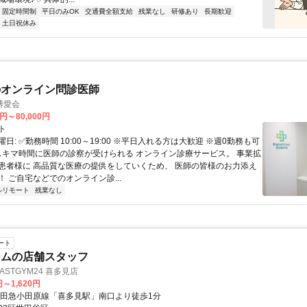
固定時間制
平日のみOK
交通費全額支給
残業なし
研修あり
長期歓迎
土日祝休み
のオンライン問診医師
博愛会
0円～80,000円
ト
日: ✅勤務時間 10:00～19:00 ※平日入れる方は大歓迎 ※週0勤務も可
 スキマ時間に医師の診察が受けられる オンライン診療サービス。 事業拡
患者様に 高品質な医療の提供をしていくため、 医師の皆様のお力添え
 ご自宅などでのオンライン診...
ルリモート
残業なし
ート
ジムの店舗スタッフ
STGYM24 喜多見店
円～1,620円
小田急小田原線「喜多見駅」南口より徒歩1分