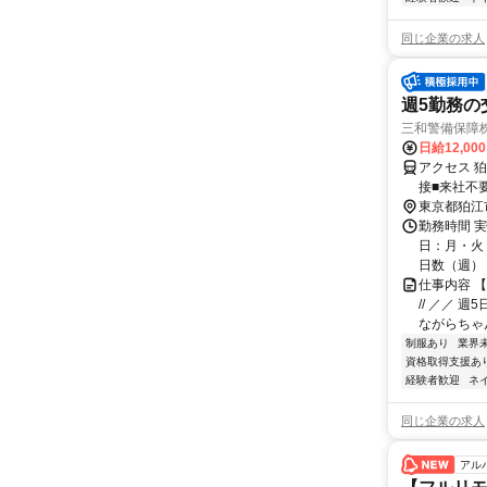
同じ企業の求人
週5勤務の
三和警備保障株
日給12,00
アクセス 
接■来社不
東京都狛江
勤務時間 実
日：月・火・
日数（週）：5
仕事内容 
// ／／ 
ながらちゃん
制服あり
業界
資格取得支援あ
経験者歓迎
ネ
同じ企業の求人
アル