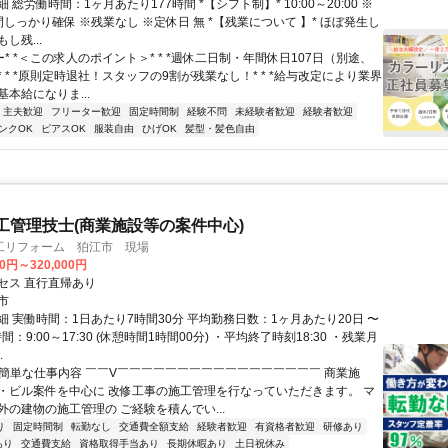
 総労働時間：1ヶ月あたり177時間 *【シフト制】* 10:00～20:00 ※
しっかり確保 ※残業なし ※定休日 無 *【残業について 】* ほぼ発生し
し残...
ー* *＜この求人のポイント＞* * *週休二日制・年間休日107日（別途、
 * *原則定時退社！スタッフの9割が残業なし！* * *給与改定により業界
本給になりま...
・主夫歓迎
フリーター歓迎
固定時間制
経験不問
未経験者歓迎
経験者歓迎
ンクOK
ピアスOK
服装自由
ひげOK
髪型・髪色自由
工管理技士(商業施設等の案件中心)
工リフォーム 狛江市 現場
00円～320,000円
セス 直行直帰あり
市
細 実働時間：1日あたり7時間30分 平均勤務日数：1ヶ月あたり20日 〜
間：9:00～17:30 (休憩時間1時間00分) ・平均終了時刻18:30 ・残業月
.
✅簡単な仕事内容 ￣￣V￣￣￣￣￣￣￣￣￣￣￣￣￣￣￣￣￣ 商業施
・ビル案件を中心に 改修工事の施工管理を行なっていただきます。 マ
外の建物の施工管理の ご経験を積んでい...
り
固定時間制
転勤なし
交通費全額支給
経験者歓迎
有資格者歓迎
研修あり
あり
交通費支給
資格取得手当あり
長期休暇あり
土日祝休み