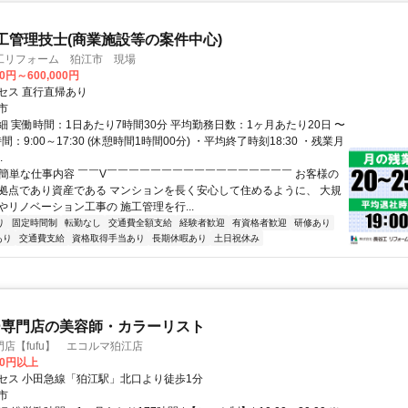
工管理技士(商業施設等の案件中心)
工リフォーム 狛江市 現場
00円～600,000円
セス 直行直帰あり
市
細 実働時間：1日あたり7時間30分 平均勤務日数：1ヶ月あたり20日 〜
間：9:00～17:30 (休憩時間1時間00分) ・平均終了時刻18:30 ・残業月
.
✅簡単な仕事内容 ￣￣V￣￣￣￣￣￣￣￣￣￣￣￣￣￣￣￣￣ お客様の
拠点であり資産である マンションを長く安心して住めるように、 大規
やリノベーション工事の 施工管理を行...
り
固定時間制
転勤なし
交通費全額支給
経験者歓迎
有資格者歓迎
研修あり
あり
交通費支給
資格取得手当あり
長期休暇あり
土日祝休み
ー専門店の美容師・カラーリスト
店【fufu】 エコルマ狛江店
00円以上
セス 小田急線「狛江駅」北口より徒歩1分
市