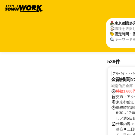
東京都
喜多
職種を選択
固定時間・
キーワード
539件
アルバイト・パ
金融機関
城南信用金庫
時給1,600
交通・アク
東京都狛江
勤務時間詳
8:30～1
し／週5日
仕事内容 ✨
務◎ ■ 土
く、温かい職