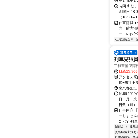
東京都東京
時間帯 朝
金曜日 18
（10:00～18:
仕事情報 
内、館内清
ートのお仕
社員登用あり
列車見張員
三和警備保障株
日給15,56
アクセス 
接■来社不
東京都狛江
勤務時間 実
日：月・火・
日数（週）：3
仕事内容 
ーしませんか
ω・)9’ 
制服あり
業界
資格取得支援あ
経験者歓迎
ネ