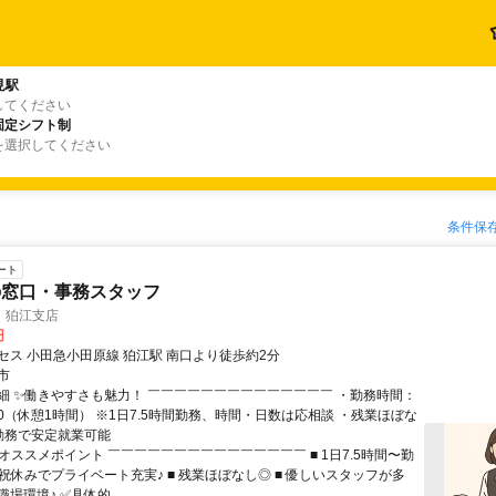
見駅
してください
固定シフト制
を選択してください
条件保
ート
の窓口・事務スタッフ
 狛江支店
円
セス 小田急小田原線 狛江駅 南口より徒歩約2分
市
細 ✨働きやすさも魅力！ ￣￣￣￣￣￣￣￣￣￣￣￣￣￣ ・勤務時間：
7:00（休憩1時間） ※1日7.5時間勤務、時間・日数は応相談 ・残業ほぼな
勤務で安定就業可能
オススメポイント ￣￣￣￣￣￣￣￣￣￣￣￣￣￣￣ ■ 1日7.5時間〜勤
日祝休みでプライベート充実♪ ■ 残業ほぼなし◎ ■ 優しいスタッフが多
場環境♪ ✅具体的...