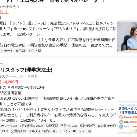
ート】・土日祝のみ・自宅で受付オペレーター!
ター株式会社
0円以上
ト
曜日: 【シフト】 週2日～5日：完全固定シフト制 <<※土日祝をメイン
求人です※>> ■シフトパターンは下記の通りです。詳細は面接時して採
ます。 （記載パターン...
------------------------------ 【主な仕事内容】 在宅医療を行う医療機関の代
診日の電話対応 ・問診聴取や往診の手配 ・医療相談 ・往診までの...
ルリモート
在宅OK
シフト制
ート
リスタッフ(理学療法士)
護ステーション 喜多見
円～4,200円
セス 喜多見駅から徒歩10分
23区世田谷区
 9:00~18:00 休憩時間： 実働8時間越(60分) ※上記時間の中でご都合
働くことが可能です！
＼地域のリハビリを担う！柔軟なシフトで活躍できる訪問PTパートナー
学療法士として、ご利用者様の**「在宅での活動的な暮らし」を支える**
へ訪問し、1回20分、40分、6...
・WワークOK
1日4時間以内OK
学歴不問
平日のみOK
経験者歓迎
有資格者歓迎
ンクOK
交通費支給
フルタイム歓迎
週2・3日からOK
シフト制