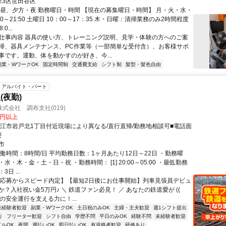
23区世田谷区
、昼、夕方・夜 勤務曜日・時間 【現在の募集曜日・時間】 月・火・水・
:00～21:50 土曜日 10：00～17：35 木・日曜：清掃業務のみ2時間程度
0...
● 仕事内容 器具の使い方、トレーニング説明、見学・体験の方へのご案
掃、器具メンテナンス、PC作業等（一部簡単な受付含）、お客様サポ
事です。運動、体を動かすのが好き、今...
副業・WワークOK
固定時間制
交通費支給
シフト制
髪型・髪色自由
アルバイト・パート
(夜勤)
式会社 調布支社(019)
3円以上
狛江市岩戸北1丁目付近現場により異なる/直行直帰/勤務地相談可■電話面
要
市
働時間：8時間/日 平均勤務日数：1ヶ月あたり12日～22日 ・勤務曜
水・木・金・土・日・祝 ・勤務時間： [1] 20:00～05:00 ・最低勤務
日 ...
【応募からスピード内定】【最短2日後にお仕事開始】列車見張員デビュ
？入社祝い金5万円♪ ＼ 鉄道ファン必見！ ／ あなたの鉄道愛が ((ゝ
列車の安全運行を支える力に！...
未経験者歓迎
副業・WワークOK
土日祝のみOK
主婦・主夫歓迎
週1シフト提出
り
フリーター歓迎
シフト自由
学歴不問
平日のみOK
経験不問
未経験者歓迎
イルOK
夜間
週払いOK
即日払いOK
有資格者歓迎
研修あり