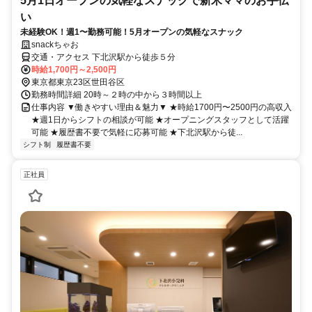
5月1日オープンの気軽なスナックで新米ママのお手伝
い
未経験OK！週1〜勤務可能！5月オープンの気軽なスナック
snackちゃお
交通・アクセス 下北沢駅から徒歩５分
時給1,700円～2,500円
東京都東京23区世田谷区
勤務時間詳細 20時～２時の中から３時間以上
仕事内容 ▼働きやすい理由＆魅力▼ ★時給1700円〜2500円の高収入
★週1日からシフトの相談が可能 ★オープニングスタッフとして活躍
可能 ★履歴書不要で気軽に応募可能 ★下北沢駅から徒...
シフト制
履歴書不要
正社員