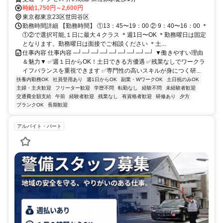
時給1,750円～2,600円
東京都東京23区世田谷区
勤務時間詳細 【勤務時間】 ①13：45〜19：00 ② 9：40〜16：00 ＊
①②で選択可能,１日に最大４クラス ＊週1日〜OK ＊勤務曜日は固定
となります。勤務曜日は面接でご相談ください ＊土...
仕事内容 仕事内容 ─┘─┘─┘─┘─┘─┘─┘─┘─┘ ▼働きやすい理由
＆魅力▼ ✅週１日からOK！土日できる方優遇 ✅残業なしでワークラ
イフバランスを重視できます ✅専門性の高いスキルが身につく研...
扶養内勤務OK
社員登用あり
週1日からOK
副業・WワークOK
土日祝のみOK
主婦・主夫歓迎
フリーター歓迎
学歴不問
転勤なし
経験不問
未経験者歓迎
交通費全額支給
午前
経験者歓迎
残業なし
有資格者歓迎
研修あり
夕方
ブランクOK
長期歓迎
アルバイト・パート