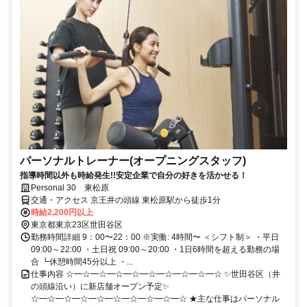
パーソナルトレーナー(オープニングスタッフ)
指導時間以外も時給発生!!安定企業で自分の好きを活かせる！
Personal 30 東松原
交通・アクセス 京王井の頭線 東松原駅から徒歩1分
時給2,200円以上
東京都東京23区世田谷区
勤務時間詳細 9：00〜22：00 ※実働: 4時間〜 ＜シフト制＞ ・平日
09:00～22:00 ・土日祝 09:00～20:00 ・1日6時間を超える勤務の場
合 ┗休憩時間45分以上 ・...
仕事内容 ☆━☆━☆━☆━☆━☆━☆━☆━☆━☆ ✨世田谷区（井
の頭線沿い）に新店舗オープン予定✨
☆━☆━☆━☆━☆━☆━☆━☆━☆━☆ ★主な仕事はパーソナル