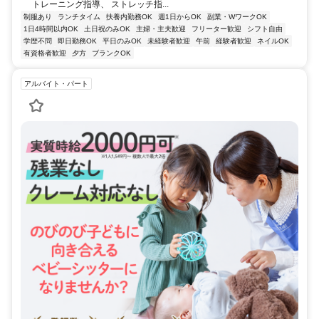
トレーニング指導、 ストレッチ指...
制服あり
ランチタイム
扶養内勤務OK
週1日からOK
副業・WワークOK
1日4時間以内OK
土日祝のみOK
主婦・主夫歓迎
フリーター歓迎
シフト自由
学歴不問
即日勤務OK
平日のみOK
未経験者歓迎
午前
経験者歓迎
ネイルOK
有資格者歓迎
夕方
ブランクOK
アルバイト・パート