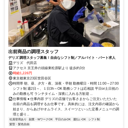
出前商品の調理スタッフ
デリズ 調理スタッフ募集！自由なシフト制／アルバイト・パート求人
デリズ 代田店
アクセス 京王井の頭線東松原駅より 徒歩約3分
時給1,226円
東京都東京23区世田谷区
時間帯 朝、昼、夕方・夜、深夜・早朝 勤務曜日・時間 11:00～27:00
シフト制 週2日～、１日3h～OK 勤務シフトは応相談 平日or土日祝の
みの勤務も可 ランチタイム・深夜に入れる方歓迎 ...
仕事情報 ● 仕事内容 デリズの店舗でお客さまからご注文いただいた
出前の商品を調理するお仕事です。具体的には、注文内容の確認から
始まり、からあげやオムライス、スイーツといった定番メニューの調
理と盛り...
社員登用あり
副業・WワークOK
平日のみOK
週払いOK
シフト制
髪型・髪色自由