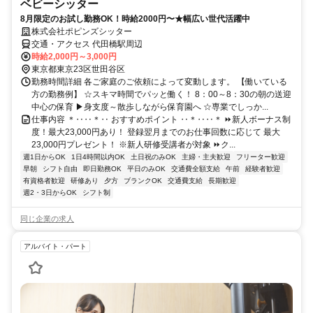
ベビーシッター
8月限定のお試し勤務OK！時給2000円〜★幅広い世代活躍中
株式会社ポピンズシッター
交通・アクセス 代田橋駅周辺
時給2,000円～3,000円
東京都東京23区世田谷区
勤務時間詳細 各ご家庭のご依頼によって変動します。 【働いている
方の勤務例】 ☆スキマ時間でパッと働く！ 8：00～8：30の朝の送迎
中心の保育 ▶身支度～散歩しながら保育園へ ☆専業でしっか...
仕事内容 ＊‥‥＊‥ おすすめポイント ‥＊‥‥＊ ⏩新人ボーナス制
度！最大23,000円あり！ 登録翌月までのお仕事回数に応じて 最大
23,000円プレゼント！ ※新人研修受講者が対象 ⏩ク...
週1日からOK
1日4時間以内OK
土日祝のみOK
主婦・主夫歓迎
フリーター歓迎
早朝
シフト自由
即日勤務OK
平日のみOK
交通費全額支給
午前
経験者歓迎
有資格者歓迎
研修あり
夕方
ブランクOK
交通費支給
長期歓迎
週2・3日からOK
シフト制
同じ企業の求人
アルバイト・パート