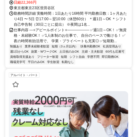
ヶ丘」北口より徒歩6分
日給22,366円
東京都東京23区世田谷区
勤務時間詳細 実働時間：1日あたり16時間 平均勤務日数：1ヶ月あた
り4日 〜 5日 ⏰17:00～翌10:00（休憩60分） ＊週1日～OK ＊シフト
自己申告制（30日ごとに提出） ※夜間は1名...
仕事内容 ―⭐アピールポイント⭐―――――― ✅週1日～OK！ ✅無資
格・未経験OK！ ✅1人体制のお仕事で、 自分のペースで働ける！ ✅
夜の時間有効活用で、 学業・プライベートも充実◎ ✅短期勤...
制服あり
業界未経験者歓迎
短期（3ヵ月以内）
扶養内勤務OK
社員登用あり
週1日からOK
副業・WワークOK
土日祝のみOK
主婦・主夫歓迎
60代も応募可
資格取得支援あり
フリーター歓迎
短期
シフト自由
学歴不問
即日勤務OK
職場見学可
平日のみOK
学生歓迎
転勤なし
アルバイト・パート