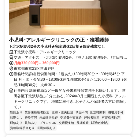
小児科･アレルギークリニックの正・准看護師
下北沢駅徒歩2分の小児科★完全週休2日制★固定残業なし
下北沢小児科・アレルギークリニック
交通・アクセス ｢下北沢駅｣徒歩2分、｢池ノ上駅｣徒歩8分、｢世田谷代
田駅｣徒歩9分、｢東北沢駅｣徒歩10分
月給330,000円～360,000円
東京都東京23区世田谷区
勤務時間詳細 総労働時間：1週あたり39時間30分 〜 39時間45分 平
日 月・水・金/8:30～18:00(休憩/1時間30分)または10:00～19:00（休
憩/1時間30分） 火/8:30～...
仕事内容 診療補助など一般的な外来看護師業務をお願いします。 世
田谷区下北沢駅徒歩1分にある､2024年9月に開院した小児科･アレル
ギークリニックです。 地域に根付き､お子さんと保護者の方に信頼し
てい...
制服あり
業界未経験者歓迎
主婦・主夫歓迎
学歴不問
固定時間制
職場見学可
転勤なし
経験不問
未経験者歓迎
交通費全額支給
経験者歓迎
有資格者歓迎
研修あり
賞与あり
ブランクOK
交通費支給
長期歓迎
駅近5分以内
資格取得手当あり
長期休暇あり