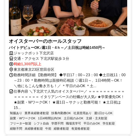
オイスターバーのホールスタッフ
バイトデビューOK♪週1日・4ｈ～／土日祝は時給1450円～
ジャックポット下北沢店
交通・アクセス 下北沢駅徒歩３分
時給1,300円以上
東京都東京23区世田谷区
勤務時間詳細 【勤務時間】 ◆平日17：00～23：00 ◆土日祝11：00
～23：00 ＊勤務時間は面接時応相談 ◇週1日～、1日4時間～OK！
＼他にもこんな働き方も！／ ＊平日のみOK ＊土...
仕事内容 ＼下北沢で人気のオイスターバー／ ＝＝＝＝＝＝＝＝＝＝
＝＝＝＝＝＝＝ イタリアンベースの牡蠣が大人気♪ ★学業優先OK！
★副業・WワークOK！ ★週1日～サクッと勤務可能！ ★土日祝は
15...
制服あり
業界未経験者歓迎
扶養内勤務OK
社員登用あり
週1日からOK
副業・WワークOK
1日4時間以内OK
土日祝のみOK
主婦・主夫歓迎
フリーター歓迎
シフト自由
学歴不問
職場見学可
平日のみOK
学生歓迎
経験不問
未経験者歓迎
午前
経験者歓迎
有資格者歓迎