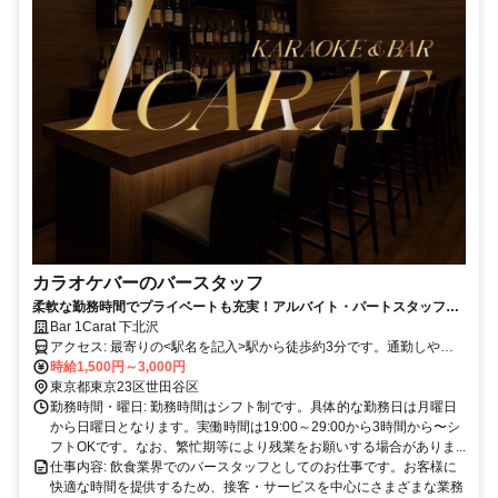
カラオケバーのバースタッフ
柔軟な勤務時間でプライベートも充実！アルバイト・パートスタッフ大
募集
Bar 1Carat 下北沢
アクセス: 最寄りの<駅名を記入>駅から徒歩約3分です。通勤しやす
い環境です。
時給1,500円～3,000円
東京都東京23区世田谷区
勤務時間・曜日: 勤務時間はシフト制です。具体的な勤務日は月曜日
から日曜日となります。実働時間は19:00～29:00から3時間から〜シ
フトOKです。なお、繁忙期等により残業をお願いする場合がありま...
仕事内容: 飲食業界でのバースタッフとしてのお仕事です。お客様に
快適な時間を提供するため、接客・サービスを中心にさまざまな業務