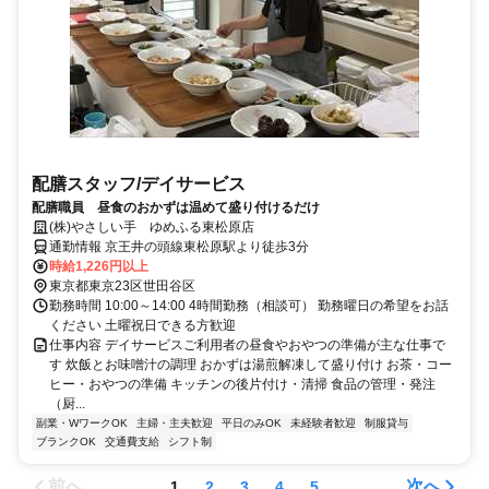
配膳スタッフ/デイサービス
配膳職員 昼食のおかずは温めて盛り付けるだけ
(株)やさしい手 ゆめふる東松原店
通勤情報 京王井の頭線東松原駅より徒歩3分
時給1,226円以上
東京都東京23区世田谷区
勤務時間 10:00～14:00 4時間勤務（相談可） 勤務曜日の希望をお話
ください 土曜祝日できる方歓迎
仕事内容 デイサービスご利用者の昼食やおやつの準備が主な仕事で
す 炊飯とお味噌汁の調理 おかずは湯煎解凍して盛り付け お茶・コー
ヒー・おやつの準備 キッチンの後片付け・清掃 食品の管理・発注
（厨...
副業・WワークOK
主婦・主夫歓迎
平日のみOK
未経験者歓迎
制服貸与
ブランクOK
交通費支給
シフト制
前へ
次へ
1
2
3
4
5