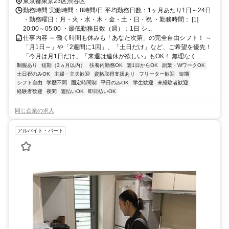
東京都東京23区渋谷区
勤務時間 実働時間：8時間/日 平均勤務日数：1ヶ月あたり1日～24日
・勤務曜日：月・火・水・木・金・土・日・祝 ・勤務時間： [1]
20:00～05:00 ・最低勤務日数（週）：1日 シ...
仕事内容 ～ 働く時間も休みも「あなた次第」の完全自由シフト！ ～
「月1日～」や「2週間に1回」、「土日だけ」など、ご希望を優先！
「今月は月1日だけ」「来週は連休が欲しい」もOK！ 無理なく...
制服あり
短期（3ヵ月以内）
扶養内勤務OK
週1日からOK
副業・WワークOK
土日祝のみOK
主婦・主夫歓迎
資格取得支援あり
フリーター歓迎
短期
シフト自由
学歴不問
固定時間制
平日のみOK
学生歓迎
未経験者歓迎
経験者歓迎
夜間
週払いOK
即日払いOK
同じ企業の求人
アルバイト・パート