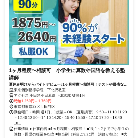
1ヶ月程度〜相談可 小学生に算数や国語を教える塾
講師
夏休み明けからバイトデビュー♪1ヶ月程度〜相談可！テストや帰省など
も調整可能！
東京個別指導学院 下北沢教室
アクセス 小田急小田原線 下北沢駅 徒歩1分
時給1,250円～1,760円
東京都東京23区世田谷区
勤務曜日・時間 週1日、1授業～OK 〈夏期講習〉 9:50～11:10 11:20
～12:40 12:50～14:10 14:20～15:40 15:50～17:10 17:20～18:40
18...
仕事情報 ● 仕事内容 ■1ヵ月程度～相談可！ ■1対1～2までで小学生の
算数・国語の授業を担当 ■担当制（科目ごとに同一講師が担当） ■大