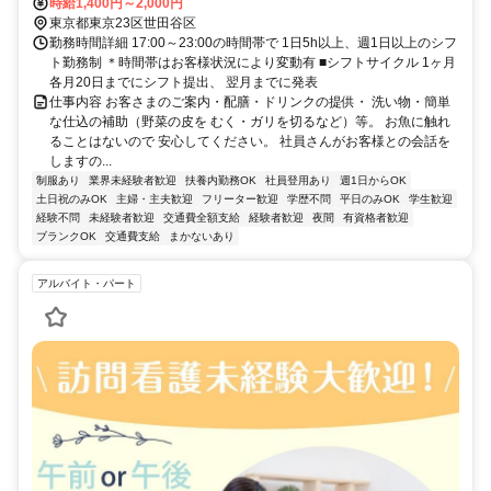
時給1,400円～2,000円
東京都東京23区世田谷区
勤務時間詳細 17:00～23:00の時間帯で 1日5h以上、週1日以上のシフ
ト勤務制 ＊時間帯はお客様状況により変動有 ■シフトサイクル 1ヶ月
各月20日までにシフト提出、 翌月までに発表
仕事内容 お客さまのご案内・配膳・ドリンクの提供・ 洗い物・簡単
な仕込の補助（野菜の皮を むく・ガリを切るなど）等。 お魚に触れ
ることはないので 安心してください。 社員さんがお客様との会話を
しますの...
制服あり
業界未経験者歓迎
扶養内勤務OK
社員登用あり
週1日からOK
土日祝のみOK
主婦・主夫歓迎
フリーター歓迎
学歴不問
平日のみOK
学生歓迎
経験不問
未経験者歓迎
交通費全額支給
経験者歓迎
夜間
有資格者歓迎
ブランクOK
交通費支給
まかないあり
アルバイト・パート