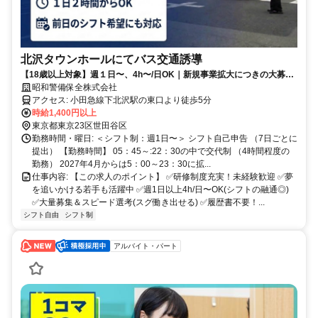
北沢タウンホールにてバス交通誘導
【18歳以上対象】週１日〜、4h〜/日OK｜新規事業拡大につきの大募集
｜昇給あり
昭和警備保全株式会社
アクセス: 小田急線下北沢駅の東口より徒歩5分
時給1,400円以上
東京都東京23区世田谷区
勤務時間・曜日: ＜シフト制：週1日〜＞ シフト自己申告 （7日ごとに
提出） 【勤務時間】 05：45～:22：30の中で交代制 （4時間程度の
勤務） 2027年4月からは5：00～23：30に拡...
仕事内容: 【この求人のポイント】 ✅研修制度充実！未経験歓迎 ✅夢
を追いかける若手も活躍中 ✅週1日以上4h/日〜OK(シフトの融通◎)
✅大量募集＆スピード選考(スグ働き出せる) ✅履歴書不要！...
シフト自由
シフト制
アルバイト・パート