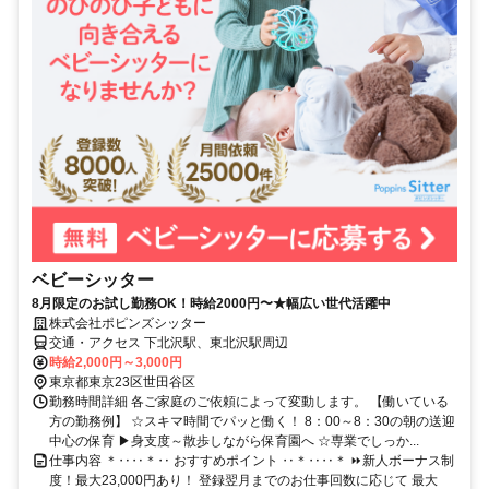
ベビーシッター
8月限定のお試し勤務OK！時給2000円〜★幅広い世代活躍中
株式会社ポピンズシッター
交通・アクセス 下北沢駅、東北沢駅周辺
時給2,000円～3,000円
東京都東京23区世田谷区
勤務時間詳細 各ご家庭のご依頼によって変動します。 【働いている
方の勤務例】 ☆スキマ時間でパッと働く！ 8：00～8：30の朝の送迎
中心の保育 ▶身支度～散歩しながら保育園へ ☆専業でしっか...
仕事内容 ＊‥‥＊‥ おすすめポイント ‥＊‥‥＊ ⏩新人ボーナス制
度！最大23,000円あり！ 登録翌月までのお仕事回数に応じて 最大