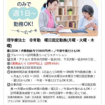
理学療法士 非常勤 曜日固定勤務(月曜・火曜・木
曜)
週1日OK！件数制給与で3800円/件～／午前午後だけもOK
ブルーベリー訪問看護リハビリステーション
交通・アクセス 世田谷代田駅～徒歩2分、下北沢駅～徒歩9分◎交通
費支給（全額）
1業務あたり 3,800円以上（訪問 60分）
東京都東京23区世田谷区
勤務時間詳細 実働時間：1日あたり1時間 〜 8時間 平均勤務日数：1
ヶ月あたり4日 〜 20日 ・月曜日or火曜日or木曜日で曜日固定勤務！
・週1日からOK！ ・午前・午後だけでもOK 8:30...
仕事内容 ―――――――――――――――――――― ✅曜日固定勤
務 >>月曜or火曜or木曜の勤務 ✅週1日～／午前or午後のみもOK！ ✅
訪問看護未経験でもOK！20～30代活躍中 ✅件数に応じて給...
扶養内勤務OK
主婦・主夫歓迎
職場見学可
転勤なし
未経験者歓迎
経験者歓迎
ブランクOK
駅近5分以内
シフト制