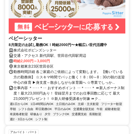
ベビーシッター
8月限定のお試し勤務OK！時給2000円〜★幅広い世代活躍中
株式会社ポピンズシッター
交通・アクセス 新代田駅、世田谷代田駅周辺
時給2,000円～3,000円
東京都東京23区世田谷区
勤務時間詳細 各ご家庭のご依頼によって変動します。 【働いている
方の勤務例】 ☆スキマ時間でパッと働く！ 8：00～8：30の朝の送迎
中心の保育 ▶身支度～散歩しながら保育園へ ☆専業でしっか...
仕事内容 ＊‥‥＊‥ おすすめポイント ‥＊‥‥＊ ⏩新人ボーナス制
度！最大23,000円あり！ 登録翌月までのお仕事回数に応じて 最大
23,000円プレゼント！ ※新人研修受講者が対象 ⏩ク...
週1日からOK
1日4時間以内OK
土日祝のみOK
主婦・主夫歓迎
フリーター歓迎
早朝
シフト自由
即日勤務OK
平日のみOK
交通費全額支給
午前
経験者歓迎
有資格者歓迎
研修あり
夕方
ブランクOK
交通費支給
長期歓迎
週2・3日からOK
シフト制
アルバイト・パート