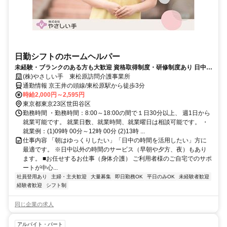
日勤シフトのホームヘルパー
未経験・ブランクのある方も大歓迎 資格取得制度・研修制度あり 日中の
時間を活用できます
(株)やさしい手 東松原訪問介護事業所
通勤情報 京王井の頭線/東松原駅から徒歩3分
時給2,000円～2,595円
東京都東京23区世田谷区
勤務時間 ・勤務時間：8:00～18:00の間で１日30分以上、 週1日から
就業可能です。 就業日数、就業時間、就業曜日は相談可能です。 ・
就業例：(1)09時 00分～12時 00分 (2)13時 ...
仕事内容 「朝はゆっくりしたい」「日中の時間を活用したい」方に
最適です。 ※日中以外の時間のサービス（早朝や夕方、夜）もあり
ます。 ■お任せするお仕事（身体介護） ご利用者様のご自宅でのサポ
ートが中心...
社員登用あり
主婦・主夫歓迎
大量募集
即日勤務OK
平日のみOK
未経験者歓迎
経験者歓迎
シフト制
同じ企業の求人
アルバイト・パート