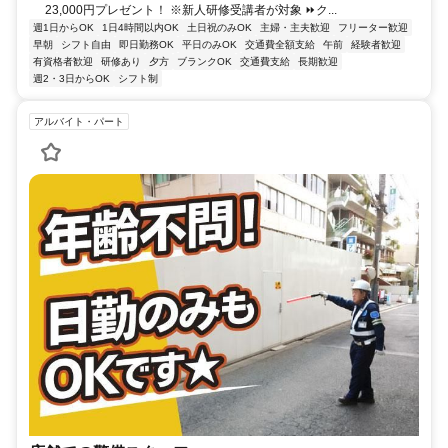
23,000円プレゼント！ ※新人研修受講者が対象 ⏩ク...
週1日からOK
1日4時間以内OK
土日祝のみOK
主婦・主夫歓迎
フリーター歓迎
早朝
シフト自由
即日勤務OK
平日のみOK
交通費全額支給
午前
経験者歓迎
有資格者歓迎
研修あり
夕方
ブランクOK
交通費支給
長期歓迎
週2・3日からOK
シフト制
アルバイト・パート