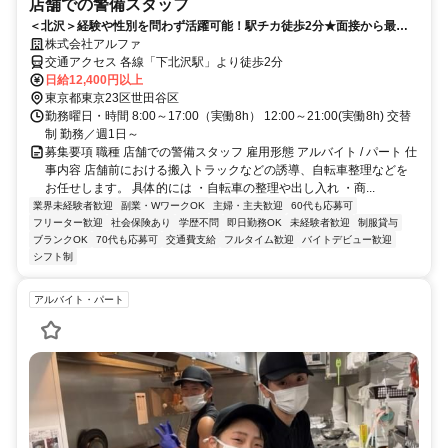
店舗での警備スタッフ
＜北沢＞経験や性別を問わず活躍可能！駅チカ徒歩2分★面接から最短1
週間程度で実働可能
株式会社アルファ
交通アクセス 各線「下北沢駅」より徒歩2分
日給12,400円以上
東京都東京23区世田谷区
勤務曜日・時間 8:00～17:00（実働8h） 12:00～21:00(実働8h) 交替
制 勤務／週1日～
募集要項 職種 店舗での警備スタッフ 雇用形態 アルバイト / パート 仕
事内容 店舗前における搬入トラックなどの誘導、自転車整理などを
お任せします。 具体的には ・自転車の整理や出し入れ ・商...
業界未経験者歓迎
副業・WワークOK
主婦・主夫歓迎
60代も応募可
フリーター歓迎
社会保険あり
学歴不問
即日勤務OK
未経験者歓迎
制服貸与
ブランクOK
70代も応募可
交通費支給
フルタイム歓迎
バイトデビュー歓迎
シフト制
アルバイト・パート