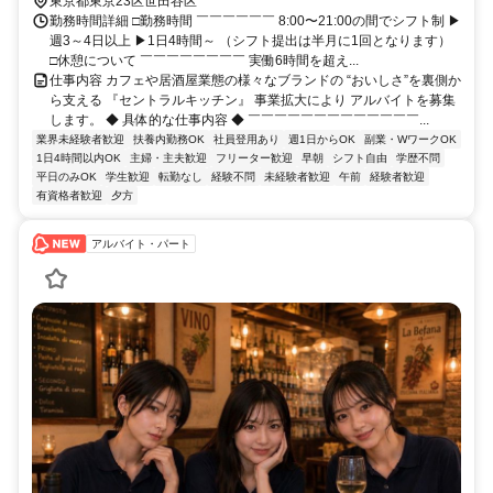
東京都東京23区世田谷区
勤務時間詳細 □勤務時間 ￣￣￣￣￣￣ 8:00〜21:00の間でシフト制 ▶
週3～4日以上 ▶1日4時間～ （シフト提出は半月に1回となります）
□休憩について ￣￣￣￣￣￣￣￣ 実働6時間を超え...
仕事内容 カフェや居酒屋業態の様々なブランドの “おいしさ”を裏側か
ら支える 『セントラルキッチン』 事業拡大により アルバイトを募集
します。 ◆ 具体的な仕事内容 ◆ ￣￣￣￣￣￣￣￣￣￣￣￣￣...
業界未経験者歓迎
扶養内勤務OK
社員登用あり
週1日からOK
副業・WワークOK
1日4時間以内OK
主婦・主夫歓迎
フリーター歓迎
早朝
シフト自由
学歴不問
平日のみOK
学生歓迎
転勤なし
経験不問
未経験者歓迎
午前
経験者歓迎
有資格者歓迎
夕方
アルバイト・パート