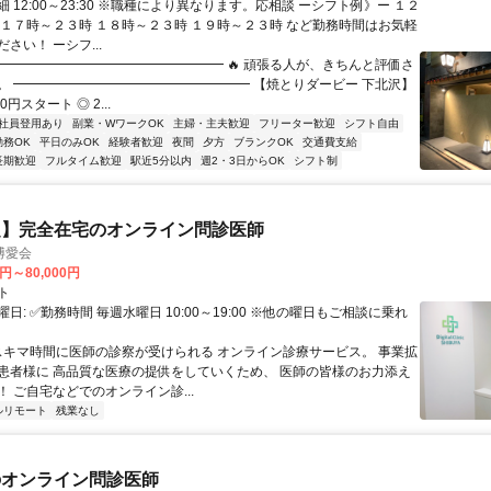
 12:00～23:30 ※職種により異なります。応相談 ーシフト例》ー １２
 １７時～２３時 １８時～２３時 １９時～２３時 など勤務時間はお気軽
さい！ ーシフ...
━━━━━━━━━━━━━━━━━━ 🔥 頑張る人が、きちんと評価さ
。 ━━━━━━━━━━━━━━━━━━ 【焼とりダービー 下北沢】
0円スタート ◎ 2...
社員登用あり
副業・WワークOK
主婦・主夫歓迎
フリーター歓迎
シフト自由
勤務OK
平日のみOK
経験者歓迎
夜間
夕方
ブランクOK
交通費支給
長期歓迎
フルタイム歓迎
駅近5分以内
週2・3日からOK
シフト制
定】完全在宅のオンライン問診医師
博愛会
0円～80,000円
ト
日: ✅勤務時間 毎週水曜日 10:00～19:00 ※他の曜日もご相談に乗れ
 スキマ時間に医師の診察が受けられる オンライン診療サービス。 事業拡
患者様に 高品質な医療の提供をしていくため、 医師の皆様のお力添え
 ご自宅などでのオンライン診...
ルリモート
残業なし
のオンライン問診医師