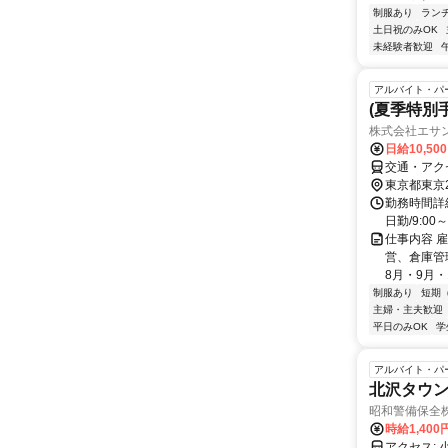
制服あり
ラン
土日祝のみOK
未経験者歓迎
アルバイト・パ
(夏季特別
株式会社エサ
日給10,50
交通・アク
東京都東京
勤務時間詳細
日勤/9:0
仕事内容 
営、倉庫管
8月・9月・1
制服あり
短期
主婦・主夫歓迎
平日のみOK
学
アルバイト・パ
北沢タウ
昭和警備保全
時給1,40
ア