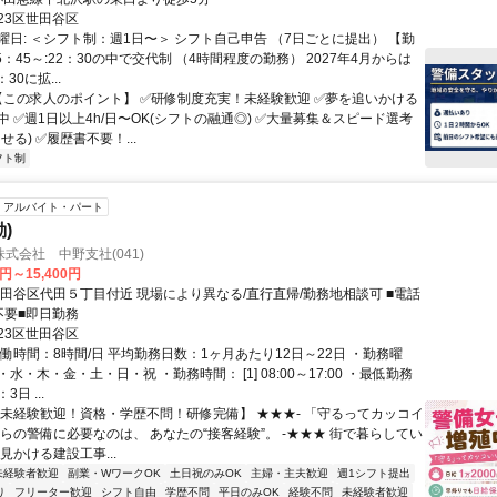
23区世田谷区
曜日: ＜シフト制：週1日〜＞ シフト自己申告 （7日ごとに提出） 【勤
5：45～:22：30の中で交代制 （4時間程度の勤務） 2027年4月からは
30に拡...
 【この求人のポイント】 ✅研修制度充実！未経験歓迎 ✅夢を追いかける
 ✅週1日以上4h/日〜OK(シフトの融通◎) ✅大量募集＆スピード選考
せる) ✅履歴書不要！...
フト制
アルバイト・パート
)
式会社 中野支社(041)
0円～15,400円
世田谷区代田５丁目付近 現場により異なる/直行直帰/勤務地相談可 ■電話
不要■即日勤務
23区世田谷区
働時間：8時間/日 平均勤務日数：1ヶ月あたり12日～22日 ・勤務曜
水・木・金・土・日・祝 ・勤務時間： [1] 08:00～17:00 ・最低勤務
日 ...
【未経験歓迎！資格・学歴不問！研修完備】 ★★★- 「守るってカッコイ
からの警備に必要なのは、 あなたの“接客経験”。 -★★★ 街で暮らしてい
見かける建設工事...
未経験者歓迎
副業・WワークOK
土日祝のみOK
主婦・主夫歓迎
週1シフト提出
り
フリーター歓迎
シフト自由
学歴不問
平日のみOK
経験不問
未経験者歓迎