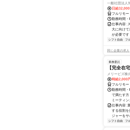
一般社団法人
日給32,00
フルリモー
勤務時間・曜
仕事内容:
大に向けて
が必要です！
シフト自由
フ
同じ企業の求人
業務委託
【完全在宅
メリービズ株
時給2,00
フルリモー
勤務時間・曜
で満たす方
ミーティングや
仕事内容:
する役割を
ジャーをサポ
シフト自由
フ