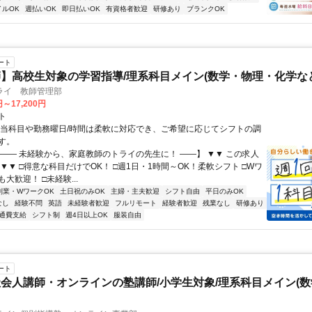
イルOK
週払いOK
即日払いOK
有資格者歓迎
研修あり
ブランクOK
ート
】高校生対象の学習指導/理系科目メイン(数学・物理・化学など
ライ 教師管理部
円～17,200円
ト
担当科目や勤務曜日/時間は柔軟に対応でき、ご希望に応じてシフトの調
す。
【―― 未経験から、家庭教師のトライの先生に！ ――】 ▼▼ この求人
！ ▼▼ □得意な科目だけでOK！ □週1日・1時間～OK！柔軟シフト □Wワ
大歓迎！ □未経験...
副業・WワークOK
土日祝のみOK
主婦・主夫歓迎
シフト自由
平日のみOK
なし
経験不問
英語
未経験者歓迎
フルリモート
経験者歓迎
残業なし
研修あり
通費支給
シフト制
週4日以上OK
服装自由
ート
会人講師・オンラインの塾講師/小学生対象/理系科目メイン(