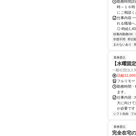
勤務時間詳細
時～１６時
にご相談くだ
仕事内容 
れる職場へ
◎ 時給1,40
扶養内勤務OK
学歴不問
即日
まかないあり
業務委託
【水曜固
一般社団法人
日給32,00
フルリモー
勤務時間・曜
ます。
仕事内容:
大に向けて
が必要です！
シフト自由
フ
業務委託
完全在宅