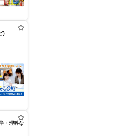
)
数学・理科な