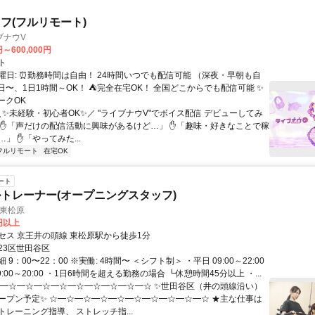
フ(フルリモート)
ブナウV
円～600,000円
ト
曜日: ⏰勤務時間は自由！ 24時間いつでも配信可能 （深夜・早朝も自
日〜、1日1時間～OK！ ⛺完全在宅OK！ 全国どこからでも配信可能 ✨
ークOK
＼✨未経験・初心者OK✨／ "ライブナウV"でボイス配信 デビューしてみ
 ✋「声だけの配信活動に興味があるけど…」 ✋「趣味・好きなことで稼
」 ✋「やってみた...
フルリモート
在宅OK
ート
トレーナー(オープニングスタッフ)
0 東松原
0円以上
セス 京王井の頭線 東松原駅から徒歩1分
23区世田谷区
9：00〜22：00 ※実働: 4時間〜 ＜シフト制＞ ・平日 09:00～22:00
9:00～20:00 ・1日6時間を超える勤務の場合 ┗休憩時間45分以上 ・...
☆━☆━☆━☆━☆━☆━☆━☆━☆━☆ ✨世田谷区（井の頭線沿い）
ープン予定✨ ☆━☆━☆━☆━☆━☆━☆━☆━☆━☆ ★主な仕事は
レーニング指導、 ストレッチ指...