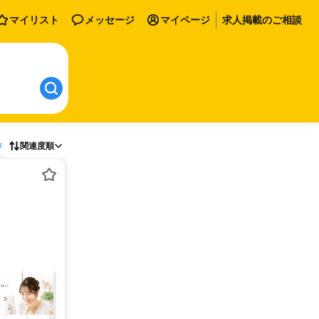
マイリスト
メッセージ
マイページ
求人掲載のご相談
存
関連度順