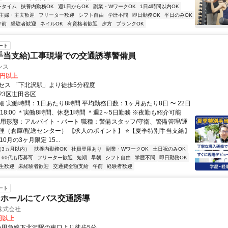
チタイム
扶養内勤務OK
週1日からOK
副業・WワークOK
1日4時間以内OK
主婦・主夫歓迎
フリーター歓迎
シフト自由
学歴不問
即日勤務OK
平日のみOK
午前
経験者歓迎
ネイルOK
有資格者歓迎
夕方
ブランクOK
ート
手当支給)工事現場での交通誘導警備員
ンス
0円以上
セス 「下北沢駅」より徒歩5分程度
23区世田谷区
 実働時間：1日あたり8時間 平均勤務日数：1ヶ月あたり8日 〜 22日
0～18:00 ＊実働8時間、休憩1時間 ＊週2～5日勤務 ※夜勤も紹介可能
雇用形態：アルバイト・パート 職種：警備スタッフ/守衛、警備管理/運
理（倉庫/配送センター） 【求人のポイント】 ⭐【夏季特別手当支給】
0月の3ヶ月限定 15...
（3ヵ月以内）
扶養内勤務OK
社員登用あり
副業・WワークOK
土日祝のみOK
60代も応募可
フリーター歓迎
短期
早朝
シフト自由
学歴不問
即日勤務OK
生歓迎
未経験者歓迎
交通費全額支給
午前
経験者歓迎
ート
ンホールにてバス交通誘導
株式会社
0円以上
クセス: 小田急線下北沢駅の東口より徒歩5分