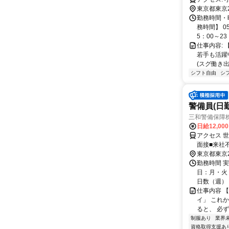
東京都東京
勤務時間・
務時間】 0
5：00～23：
仕事内容:
若手も活躍中
(スグ働き出
シフト自由
シ
警備員(日勤
三和警備保障株
日給12,00
アクセス 
面接■来社
東京都東京
勤務時間 実
日：月・火・
日数（週）：3
仕事内容 
イ」 これ
ると、 必ず
制服あり
業界
資格取得支援あ