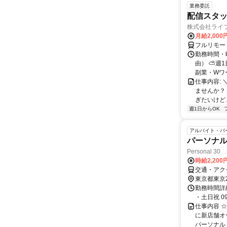
業務委託
配信スタッ
株式会社ライ
月給2,000
フルリモー
勤務時間・
由） ⛅週1
副業・Wワ
仕事内容: 
ませんか？
ぎたいけど…
週1日からOK
アルバイト・パ
パーソナル
Personal 3
時給2,20
交通・アク
東京都東京
勤務時間詳細 
・土日祝 0
仕事内容 
に新店舗オ
パーソナルト