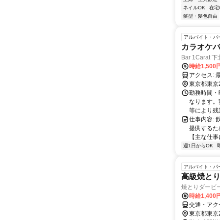
ネイルOK
在宅
髪型・髪色自由
アルバイト・パ
カラオケ
Bar 1Carat 
時給1,500
東京都東京
勤務時間・
なります。実
等により残
仕事内容:
提供するた
【主な仕事内
週1日からOK
アルバイト・パ
高級焼と
焼とりダービ
時給1,400
交通・アク
東京都東京