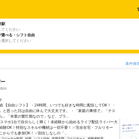
沢駅
してください
が選べる・シフト自由
を選択してください
条件保
バー
tion
ト
細 【自由シフト】 ・24時間、いつでも好きな時間に配信してOK！ ・
」と思った日は自由に休んで大丈夫です。 ・「家庭の事情で」「テス
ら」「本業の繁忙期なので」など、プラ...
＼スマホ1台で自分らしく輝く！未経験から始めるライブ配信ライバー大
未経験OK！特別なスキルや機材は一切不要！ ✅完全在宅・フルリモー
からでも参加OK！ ✅顔出しなしの「...
フリーター歓迎
短期
シフト自由
学歴不問
フルリモート
経験者歓迎