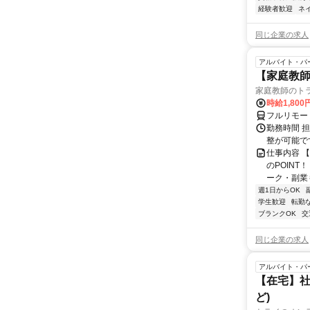
経験者歓迎
ネ
同じ企業の求人
アルバイト・パ
【家庭教師
家庭教師のト
時給1,800
フルリモー
勤務時間 
整が可能で
仕事内容 
のPOINT
ーク・副業も
週1日からOK
学生歓迎
転勤
ブランクOK
交
同じ企業の求人
アルバイト・パ
【在宅】社
ど)