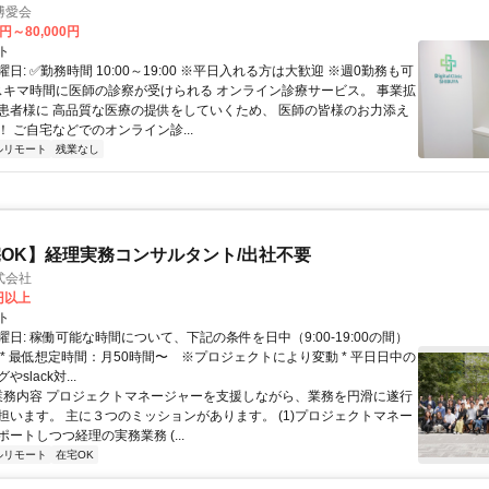
博愛会
0円～80,000円
ト
日: ✅勤務時間 10:00～19:00 ※平日入れる方は大歓迎 ※週0勤務も可
 スキマ時間に医師の診察が受けられる オンライン診療サービス。 事業拡
患者様に 高品質な医療の提供をしていくため、 医師の皆様のお力添え
 ご自宅などでのオンライン診...
ルリモート
残業なし
OK】経理実務コンサルタント/出社不要
式会社
0円以上
ト
日: 稼働可能な時間について、下記の条件を日中（9:00-19:00の間）
 * 最低想定時間：月50時間〜 ※プロジェクトにより変動 * 平日日中の
slack対...
 業務内容 プロジェクトマネージャーを支援しながら、業務を円滑に遂行
担います。 主に３つのミッションがあります。 (1)プロジェクトマネー
ートしつつ経理の実務業務 (...
ルリモート
在宅OK