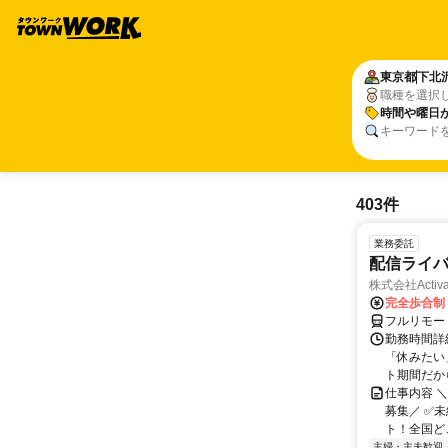
東京都
下北
職種を選択
時間や曜日
キーワード
403件
業務委託
配信ライ
株式会社Activa
完全歩合制
フルリモー
勤務時間詳
「休みたい
ト期間だか
仕事内容 
募集／ ✅
ト！全国どこ
主婦・主夫歓迎