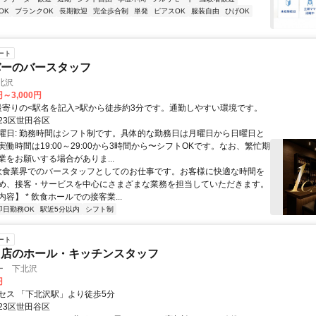
OK
ブランクOK
長期歓迎
完全歩合制
単発
ピアスOK
服装自由
ひげOK
ート
バーのバースタッフ
下北沢
円～3,000円
アクセス: 最寄りの<駅名を記入>駅から徒歩約3分です。通勤しやすい環境です。
23区世田谷区
曜日: 勤務時間はシフト制です。具体的な勤務日は月曜日から日曜日と
働時間は19:00～29:00から3時間から〜シフトOKです。なお、繁忙期
業をお願いする場合がありま...
 飲食業界でのバースタッフとしてのお仕事です。お客様に快適な時間を
め、接客・サービスを中心にさまざまな業務を担当していただきます。
容】 * 飲食ホールでの接客業...
即日勤務OK
駅近5分以内
シフト制
ート
り店のホール・キッチンスタッフ
ー 下北沢
円
セス 「下北沢駅」より徒歩5分
23区世田谷区