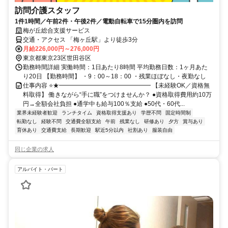
訪問介護スタッフ
1件1時間／午前2件・午後2件／電動自転車で15分圏内を訪問
梅が丘総合支援サービス
交通・アクセス 「梅ヶ丘駅」より徒歩3分
月給226,000円～276,000円
東京都東京23区世田谷区
勤務時間詳細 実働時間：1日あたり8時間 平均勤務日数：1ヶ月あた
り20日 【勤務時間】 ・9：00～18：00 ・残業ほぼなし・夜勤なし
仕事内容 ⭐★━━━━━━━━━━━━━━━ 【未経験OK／資格無
料取得】 働きながら“手に職”をつけませんか？ ●資格取得費用約10万
円→全額会社負担 ●通学中も給与100％支給 ●50代・60代...
業界未経験者歓迎
ランチタイム
資格取得支援あり
学歴不問
固定時間制
転勤なし
経験不問
交通費全額支給
午前
残業なし
研修あり
夕方
賞与あり
育休あり
交通費支給
長期歓迎
駅近5分以内
社割あり
服装自由
同じ企業の求人
アルバイト・パート