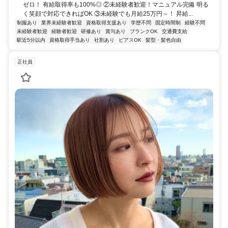
ゼロ！ 有給取得率も100%◎ ②未経験者歓迎！マニュアル完備 明る
く笑顔で対応できればOK ③未経験でも月給25万円～！ 昇給...
制服あり
業界未経験者歓迎
資格取得支援あり
学歴不問
固定時間制
経験不問
未経験者歓迎
経験者歓迎
研修あり
賞与あり
ブランクOK
交通費支給
駅近5分以内
資格取得手当あり
社割あり
ピアスOK
髪型・髪色自由
正社員