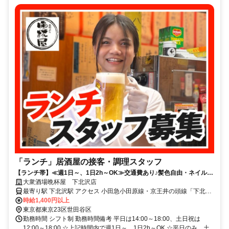
「ランチ」居酒屋の接客・調理スタッフ
【ランチ帯】≪週1日～、1日2h～OK≫交通費あり♪髪色自由・ネイル・
ピアスOK！面接時履歴書不要！
大衆酒場晩杯屋 下北沢店
最寄り駅 下北沢駅 アクセス 小田急小田原線・京王井の頭線「下北沢
駅」東口より徒歩1分 京王井の頭線「池ノ上駅」南口より徒歩7分 小
時給1,400円以上
田急小田原線「世田谷代田駅」東口より徒歩12分 ☆駅チカで通勤
東京都東京23区世田谷区
楽々！
勤務時間 シフト制 勤務時間備考 平日は14:00～18:00、土日祝は
12:00～18:00 ☆上記時間内で週1日～、1日2h～OK ☆平日のみ、土