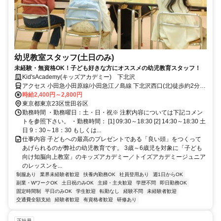
幼児教室スタッフ(土日のみ)
未経験・無資格OK！子ども好きな方にオススメの幼児教育スタッフ！
Kid'sAcademy(キッズアカデミー) 下北沢
アクセス 小田急小田原線/小田急江ノ島線 下北沢西口(北)徒歩約2分、
京王井の頭線 下北沢西口(北)徒歩約2分
時給2,400円～2,800円
東京都東京23区世田谷区
勤務時間 ・勤務曜日：土・日・祝※ 注釈内容については下記コメン
トを参照下さい。 ・勤務時間： [1] 09:30～18:30 [2] 14:30～18:30 土
日 9：30～18：30 もしくは...
仕事内容 子どもへの最高のプレゼントである「良い頭」をつくって
あげられるのが弊社の幼児教育です。 3歳～6歳児を対象に「子ども
向け知脳向上教室」のキッズアカデミー／トイズアカデミージュニア
のレッスンを...
制服あり
業界未経験者歓迎
扶養内勤務OK
社員登用あり
週1日からOK
副業・WワークOK
土日祝のみOK
主婦・主夫歓迎
学歴不問
即日勤務OK
固定時間制
平日のみOK
学生歓迎
転勤なし
経験不問
未経験者歓迎
交通費全額支給
経験者歓迎
有資格者歓迎
研修あり
正社員