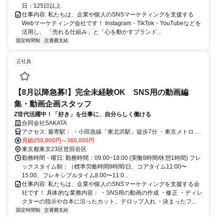
日：125日以上
仕事内容: 私たちは、企業や個人のSNSマーケティングを支援する
Webマーケティング会社です！ Instagram・TikTok・YouTubeなどを
活用し、 「売れる仕組み」と「心を動かすブランド...
固定時間制
交通費支給
正社員
【8月以降急募!】完全未経験OK SNS用の動画編
集・動画企画スタッフ
Z世代活躍中！「好き」を仕事に、自分らしく働ける
合同会社SAKATA
アクセス: 最寄駅： ・小田急線「東北沢駅」徒歩7分 ・東京メトロ千
代田線「代々木上原駅」徒歩12分 下北沢・代々木・渋谷エリアから
月給250,000円～360,000円
アクセス良好。 仕事帰りにカフェやショッピングも楽しめる人気エ
東京都東京23区世田谷区
リアです。 通勤ストレスが少なく、 「仕事もプライベートも充実さ
勤務時間・曜日: 勤務時間：09:00~18:00 (実働8時間/休憩1時間) フレ
せたい方」にぴったりの立地です。
ックスタイム制：（標準労働時間8時間/日、コアタイム11:00〜
15:00、フレキシブルタイム8:00〜11:0...
仕事内容: 私たちは、企業や個人のSNSマーケティングを支援する会
社です！ 具体的な業務内容： ・SNS用の動画の作成 ・修正 ・ディレ
クターの指示や台本に沿ったカット、テロップ入れ ・決まったフ...
固定時間制
交通費支給