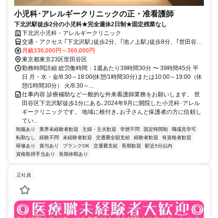
小児科･アレルギークリニックの正・准看護師
下北沢駅徒歩2分の小児科★完全週休2日制★固定残業なし
下北沢小児科・アレルギークリニック
交通・アクセス ｢下北沢駅｣徒歩2分、｢池ノ上駅｣徒歩8分、｢世田谷代
田駅｣徒歩9分、｢東北沢駅｣徒歩10分
月給330,000円～360,000円
東京都東京23区世田谷区
勤務時間詳細 総労働時間：1週あたり39時間30分 〜 39時間45分 平
日 月・水・金/8:30～18:00(休憩/1時間30分)または10:00～19:00（休
憩/1時間30分） 火/8:30～...
仕事内容 診療補助など一般的な外来看護師業務をお願いします。 世
田谷区下北沢駅徒歩1分にある､2024年9月に開院した小児科･アレル
ギークリニックです。 地域に根付き､お子さんと保護者の方に信頼し
てい...
制服あり
業界未経験者歓迎
主婦・主夫歓迎
学歴不問
固定時間制
職場見学可
転勤なし
経験不問
未経験者歓迎
交通費全額支給
経験者歓迎
有資格者歓迎
研修あり
賞与あり
ブランクOK
交通費支給
長期歓迎
駅近5分以内
資格取得手当あり
長期休暇あり
正社員