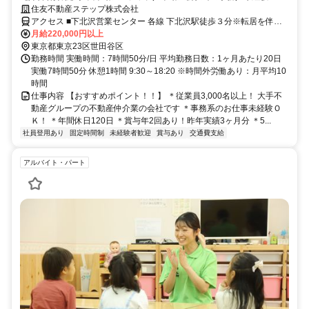
賞与2回／下北沢
住友不動産ステップ株式会社
アクセス ■下北沢営業センター 各線 下北沢駅徒歩３分※転居を伴う
転勤無し※通勤考慮いたします
月給220,000円以上
東京都東京23区世田谷区
勤務時間 実働時間：7時間50分/日 平均勤務日数：1ヶ月あたり20日
実働7時間50分 休憩1時間 9:30～18:20 ※時間外労働あり：月平均10
時間
仕事内容 【おすすめポイント！！】 ＊従業員3,000名以上！ 大手不
動産グループの不動産仲介業の会社です ＊事務系のお仕事未経験Ｏ
Ｋ！ ＊年間休日120日 ＊賞与年2回あり！昨年実績3ヶ月分 ＊5...
社員登用あり
固定時間制
未経験者歓迎
賞与あり
交通費支給
アルバイト・パート