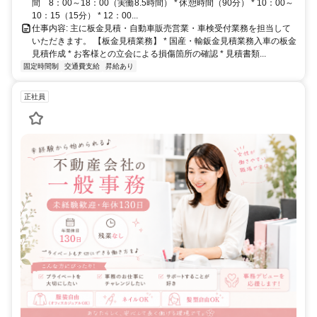
間 8：00～18：00（実働8.5時間） * 休憩時間（90分） * 10：00～
10：15（15分） * 12：00...
仕事内容: 主に板金見積・自動車販売営業・車検受付業務を担当して
いただきます。 【板金見積業務】 * 国産・輸鈑金見積業務入車の板金
見積作成 * お客様との立会による損傷箇所の確認 * 見積書類...
固定時間制
交通費支給
昇給あり
正社員