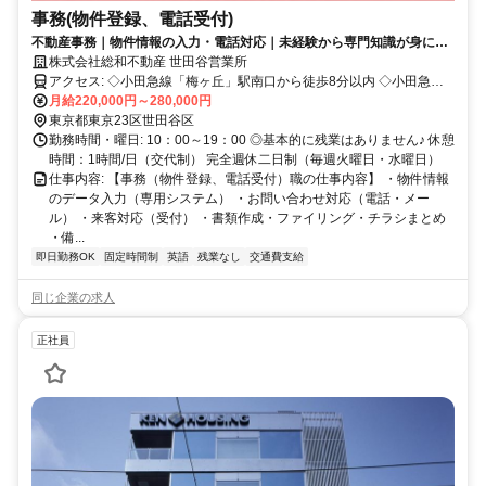
事務(物件登録、電話受付)
不動産事務｜物件情報の入力・電話対応｜未経験から専門知識が身につ
く
株式会社総和不動産 世田谷営業所
アクセス: ◇小田急線「梅ヶ丘」駅南口から徒歩8分以内 ◇小田急線
「世田谷代田」駅西口から徒歩5分以内
月給220,000円～280,000円
東京都東京23区世田谷区
勤務時間・曜日: 10：00～19：00 ◎基本的に残業はありません♪ 休憩
時間：1時間/日（交代制） 完全週休二日制（毎週火曜日・水曜日）
仕事内容: 【事務（物件登録、電話受付）職の仕事内容】 ・物件情報
のデータ入力（専用システム） ・お問い合わせ対応（電話・メー
ル） ・来客対応（受付） ・書類作成・ファイリング・チラシまとめ
・備...
即日勤務OK
固定時間制
英語
残業なし
交通費支給
同じ企業の求人
正社員