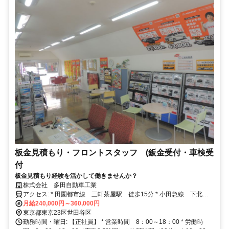
板金見積もり・フロントスタッフ (鈑金受付・車検受
付
板金見積もり経験を活かして働きませんか？
株式会社 多田自動車工業
アクセス: * 田園都市線 三軒茶屋駅 徒歩15分 * 小田急線 下北沢
駅 徒歩15分 * バイク・自転車通勤可能 * 車通勤不可
月給240,000円～360,000円
東京都東京23区世田谷区
勤務時間・曜日: 【正社員】 * 営業時間 8：00～18：00 * 労働時