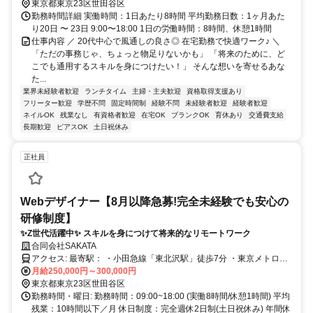
東京都東京23区世田谷区
勤務時間詳細 実働時間：1日あたり8時間 平均勤務日数：1ヶ月あた
り20日 〜 23日 9:00〜18:00 1日の労働時間：8時間、休憩1時間
仕事内容 ／ 20代中心で風通しの良さ◎ 在宅勤務で快適ワーク♪ ＼
「ただの事務じゃ、ちょっと物足りないかも」 「将来のために、ど
こでも通用するスキルを身につけたい！」 そんな想いを寄せるあな
た...
業界未経験者歓迎
ランチタイム
主婦・主夫歓迎
資格取得支援あり
フリーター歓迎
学歴不問
固定時間制
経験不問
未経験者歓迎
経験者歓迎
ネイルOK
残業なし
有資格者歓迎
在宅OK
ブランクOK
育休あり
交通費支給
長期歓迎
ピアスOK
土日祝休み
正社員
Webデザイナー【8月以降急募!完全未経験でも安心の
研修制度】
✨Z世代活躍中✨ スキルを身につけて将来的なリモートワーク
合同会社SAKATA
アクセス: 最寄駅： ・小田急線「東北沢駅」徒歩7分 ・東京メトロ千
代田線「代々木上原駅」徒歩12分 下北沢・代々木・渋谷エリアから
月給250,000円～300,000円
アクセス良好。 仕事帰りにカフェやショッピングも楽しめる人気エ
東京都東京23区世田谷区
リアです。 通勤ストレスが少なく、 「仕事もプライベートも充実さ
勤務時間・曜日: 勤務時間：09:00~18:00 (実働8時間/休憩1時間) 平均
せたい方」にぴったりの立地です。
残業：10時間以下／月 休日制度：完全週休2日制(土日祝休み) 年間休