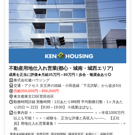
不動産用地仕入れ営業(都心・城南・城西エリア)
成果を正当に評価★月給35万円～80万円！歩合・報奨金あり◎
株式会社健ハウジング
交通・アクセス 京王井の頭線・小田急線「下北沢駅」から徒歩5分
月給350,000円～800,000円
東京都東京23区世田谷区
勤務時間詳細 実働時間：1日あたり8時間 平均勤務日数：1ヶ月あた
り20日 〜 22日 【9:00～19:00】 ※残業ほぼなし
仕事内容 ✧・━━━━━━━━━━━━━━━━ ＜＜年収1000万円
以上も可能！＞＞ ✨経験を、正当な評価と高収入へ――。 【正社
員】用地仕入れ営業募集！ ━━━━━━━━━━━━━━━━━・✧
用...
業界未経験者歓迎
学歴不問
固定時間制
職場見学可
転勤なし
経験不問