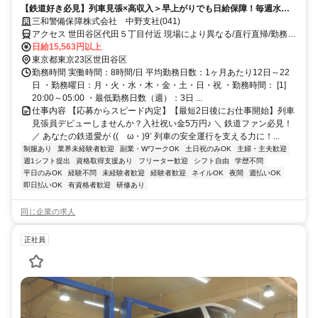
【鉄道好き必見】列車見張×高収入＞早上がりでも日給保障！毎週水曜
が給料日！日払いもOK！
三和警備保障株式会社 中野支社(041)
アクセス 世田谷区代田５丁目付近 現場により異なる/直行直帰/勤務地
相談可 ■電話面接■来社不要■即日勤務
日給15,563円以上
東京都東京23区世田谷区
勤務時間 実働時間：8時間/日 平均勤務日数：1ヶ月あたり12日～22
日 ・勤務曜日：月・火・水・木・金・土・日・祝 ・勤務時間： [1]
20:00～05:00 ・最低勤務日数（週）：3日 ...
仕事内容 【応募からスピード内定】【最短2日後にお仕事開始】列車
見張員デビューしませんか？入社祝い金5万円♪ ＼ 鉄道ファン必見！
／ あなたの鉄道愛が ((ゝω・)9’ 列車の安全運行を支える力に！...
制服あり
業界未経験者歓迎
副業・WワークOK
土日祝のみOK
主婦・主夫歓迎
週1シフト提出
資格取得支援あり
フリーター歓迎
シフト自由
学歴不問
平日のみOK
経験不問
未経験者歓迎
経験者歓迎
ネイルOK
夜間
週払いOK
即日払いOK
有資格者歓迎
研修あり
同じ企業の求人
正社員