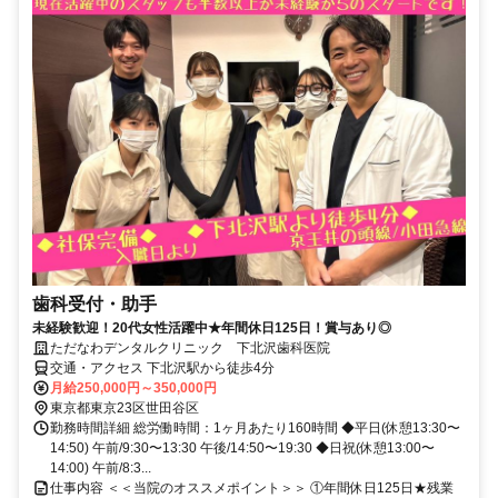
歯科受付・助手
未経験歓迎！20代女性活躍中★年間休日125⽇！賞与あり◎
ただなわデンタルクリニック 下北沢歯科医院
交通・アクセス 下北沢駅から徒歩4分
月給250,000円～350,000円
東京都東京23区世田谷区
勤務時間詳細 総労働時間：1ヶ月あたり160時間 ◆平⽇(休憩13:30〜
14:50) 午前/9:30〜13:30 午後/14:50〜19:30 ◆⽇祝(休憩13:00〜
14:00) 午前/8:3...
仕事内容 ＜＜当院のオススメポイント＞＞ ①年間休日125日★残業