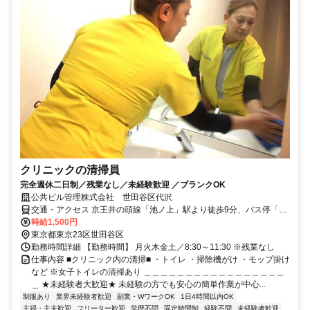
クリニックの清掃員
完全週休二日制／残業なし／未経験歓迎 ／ブランクOK
公共ビル管理株式会社 世田谷区代沢
交通・アクセス 京王井の頭線「池ノ上」駅より徒歩9分、バス停「代
沢1丁目」から徒歩1分 ※JR「渋谷駅」／小田急「梅が丘駅」「経堂
時給1,500円
駅」からバスが出ております
東京都東京23区世田谷区
勤務時間詳細 【勤務時間】 月火木金土／8:30～11:30 ※残業なし
仕事内容 ■クリニック内の清掃■ ・トイレ ・掃除機がけ ・モップ掛け
など ※女子トイレの清掃あり ＿＿＿＿＿＿＿＿＿＿＿＿＿＿＿＿＿
＿ ★未経験者大歓迎★ 未経験の方でも安心の簡単作業が中心...
制服あり
業界未経験者歓迎
副業・WワークOK
1日4時間以内OK
主婦・主夫歓迎
フリーター歓迎
学歴不問
固定時間制
経験不問
未経験者歓迎