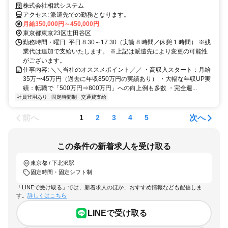
創業45年以上・大手プラント企業と継続取引｜40代～60代のベテランエ
株式会社相武システム
ンジニア活躍中！｜
アクセス: 派遣先での勤務となります。
月給350,000円～450,000円
東京都東京23区世田谷区
勤務時間・曜日: 平日 8:30～17:30（実働 8 時間／休憩 1 時間） ※残
業代は追加で支給いたします。 ※上記は派遣先により変更の可能性
がございます。
仕事内容: ＼＼当社のオススメポイント／／ ・高収入スタート：月給
35万〜45万円（過去に年収850万円の実績あり） ・大幅な年収UP実
績：転職で「500万円⇒800万円」への向上例も多数 ・完全週...
社員登用あり
固定時間制
交通費支給
前へ
次へ
1
2
3
4
5
この条件の新着求人を受け取る
東京都 / 下北沢駅
固定時間・固定シフト制
「LINEで受け取る」では、新着求人のほか、おすすめ情報なども配信しま
す。
詳しくはこちら
LINEで受け取る