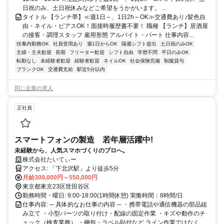
日祝のみ、土日祝休みなどご希望をうかがいます。 ...
タイトル 【ランチ帯】≪週1日～、1日2h～OK≫交通費あり♪髪色自
由・ネイル・ピアスOK！面接時履歴書不要！ 職種 【ランチ】居酒屋
の接客・調理スタッフ 雇用形態 アルバイト・パート 仕事内容...
扶養内勤務OK
社員登用あり
週1日からOK
隔週シフト提出
土日祝のみOK
主婦・主夫歓迎
長期
フリーター歓迎
シフト自由
学歴不問
平日のみOK
転勤なし
未経験者歓迎
経験者歓迎
ネイルOK
社会保険完備
制服貸与
ブランクOK
交通費支給
駅近5分以内
同じ企業の求人
正社員
スマートフォンの製造 若年層活躍中!
未経験から、人気スマホづくりのプロへ。
株式会社たいてぃー
アクセス: 「下北沢駅」より徒歩5分
月給300,000円～550,000円
東京都東京23区世田谷区
勤務時間・曜日: 9:00-18:00(1時間休憩) 実働時間：8時間/日
仕事内容: ─ 具体的なお仕事の内容 ─ ・携帯電話や通信機器の部品組
み立て ・小型パーツの取り付け・配線の固定作業 ・キズや動作のチ
ェック（検査業務） ・梱包・ラベル貼付など ライン作業ではなく...