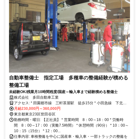
自動車整備士 指定工場 多種車の整備経験が積める
整備工場
未経験OK/残業月10時間程度/国産～輸入車まで経験積める整備士
株式会社 多田自動車工業
アクセス: * 田園都市線 三軒茶屋駅 徒歩15分 * 小田急線 下北沢
駅 徒歩15分 * バイク・自転車通勤可能 * 車通勤不可
月給230,000円～360,000円
東京都東京23区世田谷区
勤務時間・曜日: 【正社員】 * 営業時間 8：00～18：00 * 労働時
間 8：00～17：00（実働7.5時間） * 休憩時間（90分） * 10：00～
10：15（15分） * 12：00...
仕事内容: 車検整備を中心に国産車・輸入車・一部トラックの整備を