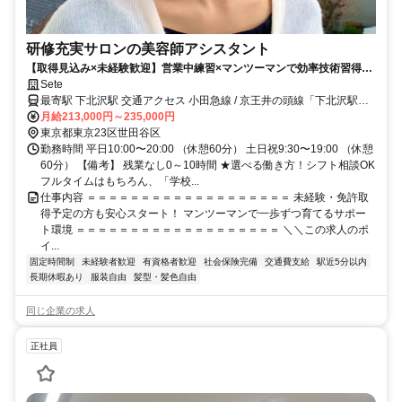
研修充実サロンの美容師アシスタント
【取得見込み×未経験歓迎】営業中練習×マンツーマンで効率技術習得／
週休2日制×残業ほぼなし
Sete
最寄駅 下北沢駅 交通アクセス 小田急線 / 京王井の頭線「下北沢駅」
から徒歩1分
月給213,000円～235,000円
東京都東京23区世田谷区
勤務時間 平日10:00〜20:00 （休憩60分） 土日祝9:30〜19:00 （休憩
60分） 【備考】 残業なし0～10時間 ★選べる働き方！シフト相談OK
フルタイムはもちろん、「学校...
仕事内容 ＝＝＝＝＝＝＝＝＝＝＝＝＝＝＝＝＝＝＝ 未経験・免許取
得予定の方も安心スタート！ マンツーマンで一歩ずつ育てるサポー
ト環境 ＝＝＝＝＝＝＝＝＝＝＝＝＝＝＝＝＝＝＝ ＼＼この求人のポ
イ...
固定時間制
未経験者歓迎
有資格者歓迎
社会保険完備
交通費支給
駅近5分以内
長期休暇あり
服装自由
髪型・髪色自由
同じ企業の求人
正社員