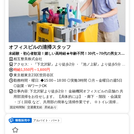
オフィスビルの清掃スタッフ
未経験・初心者歓迎！嬉しい高時給★年齢不問！30代～70代の男女スタ
ッフ活躍中◎嬉しい高時給×平日の短時間WORK！副業・Wワークに最
相互整美株式会社
適◎
アクセス: ・『下北沢駅』より徒歩2分 ・『池ノ上駅』より徒歩5分 ※
自転車通勤OK
時給1,550円～1,600円
東京都東京23区世田谷区
勤務時間・曜日: ◆15:00～18:00 ◎実働3時間 ◎月～金曜日の週5日
◎副業・WワークOK
仕事内容: 下北沢駅より徒歩2分！ 金融機関オフィスビルの店舗の 共
用部清掃をお任せします。 【具体的には】 ・廊下 ・階段 ・会議室
・ゴミ回収 など、共用部の簡単な清掃作業です。 ※トイレ清掃...
固定時間制
交通費支給
昇給あり
アルバイト・パート