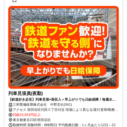
列車見張員(夜勤)
【鉄道好き必見】列車見張×高収入＞早上がりでも日給保障！毎週水曜
が給料日！日払いもOK！
三和警備保障株式会社 中野支社(041)
アクセス 世田谷区代田５丁目付近 現場により異なる/直行直帰/勤務地
相談可 ■電話面接■来社不要■即日勤務
日給15,563円以上
東京都東京23区世田谷区
勤務時間 実働時間：8時間/日 平均勤務日数：1ヶ月あたり12日～22