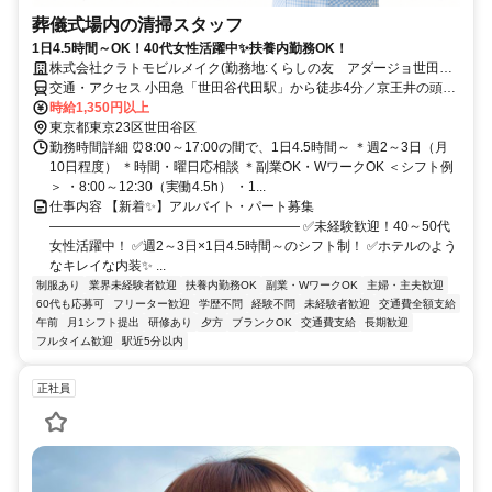
葬儀式場内の清掃スタッフ
1日4.5時間～OK！40代女性活躍中✨扶養内勤務OK！
株式会社クラトモビルメイク(勤務地:くらしの友 アダージョ世田谷
代田)
交通・アクセス 小田急「世田谷代田駅」から徒歩4分／京王井の頭線
「新代田駅」から徒歩7分
時給1,350円以上
東京都東京23区世田谷区
勤務時間詳細 ⏰8:00～17:00の間で、1日4.5時間～ ＊週2～3日（月
10日程度） ＊時間・曜日応相談 ＊副業OK・WワークOK ＜シフト例
＞ ・8:00～12:30（実働4.5h） ・1...
仕事内容 【新着✨】アルバイト・パート募集
――――――――――――――――――― ✅未経験歓迎！40～50代
女性活躍中！ ✅週2～3日×1日4.5時間～のシフト制！ ✅ホテルのよう
なキレイな内装✨ ...
制服あり
業界未経験者歓迎
扶養内勤務OK
副業・WワークOK
主婦・主夫歓迎
60代も応募可
フリーター歓迎
学歴不問
経験不問
未経験者歓迎
交通費全額支給
午前
月1シフト提出
研修あり
夕方
ブランクOK
交通費支給
長期歓迎
フルタイム歓迎
駅近5分以内
正社員