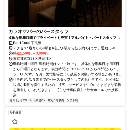
カラオケバーのバースタッフ
柔軟な勤務時間でプライベートも充実！アルバイト・パートスタッフ大
募集
Bar 1Carat 下北沢
アクセス: 最寄りの<駅名を記入>駅から徒歩約3分です。通勤しやす
い環境です。
時給1,500円～3,000円
東京都東京23区世田谷区
勤務時間・曜日: 勤務時間はシフト制です。具体的な勤務日は月曜日
から日曜日となります。実働時間は19:00～29:00から3時間から〜シ
フトOKです。なお、繁忙期等により残業をお願いする場合がありま...
仕事内容: 飲食業界でのバースタッフとしてのお仕事です。お客様に
快適な時間を提供するため、接客・サービスを中心にさまざまな業務
を担当していただきます。 【主な仕事内容】 * 飲食ホールでの接客
業...
週1日からOK
即日勤務OK
駅近5分以内
シフト制
契約社員