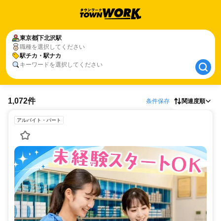
東京都
東京都
下北沢駅
下北沢駅
職種を選択してください
駅チカ・駅ナカ
駅チカ・駅ナカ
キーワードを選択してください
1,072件
条件保存
関連度順
アルバイト・パート