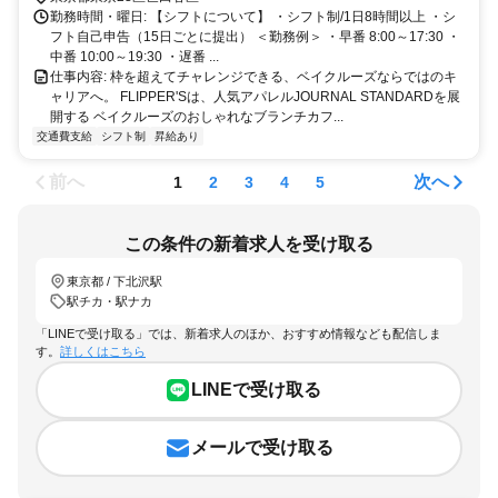
勤務時間・曜日: 【シフトについて】 ・シフト制/1日8時間以上 ・シ
フト自己申告（15日ごとに提出） ＜勤務例＞ ・早番 8:00～17:30 ・
中番 10:00～19:30 ・遅番 ...
仕事内容: 枠を超えてチャレンジできる、ベイクルーズならではのキ
ャリアへ。 FLIPPER'Sは、人気アパレルJOURNAL STANDARDを展
開する ベイクルーズのおしゃれなブランチカフ...
交通費支給
シフト制
昇給あり
前へ
次へ
1
2
3
4
5
この条件の新着求人を受け取る
東京都 / 下北沢駅
駅チカ・駅ナカ
「LINEで受け取る」では、新着求人のほか、おすすめ情報なども配信しま
す。
詳しくはこちら
LINEで受け取る
メールで受け取る