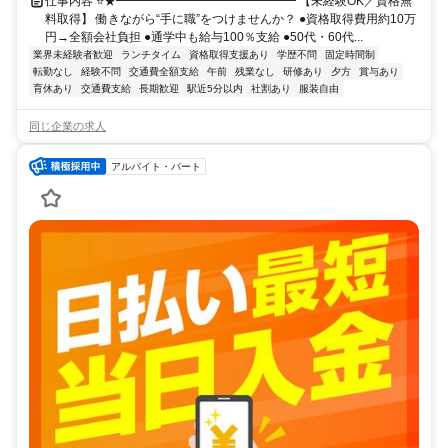
仕事内容 ⭐★━━━━━━━━━━━━━━━ 【未経験OK／資格無
料取得】 働きながら“手に職”をつけませんか？ ●資格取得費用約10万
円→全額会社負担 ●通学中も給与100％支給 ●50代・60代...
業界未経験者歓迎
ランチタイム
資格取得支援あり
学歴不問
固定時間制
転勤なし
経験不問
交通費全額支給
午前
残業なし
研修あり
夕方
賞与あり
育休あり
交通費支給
長期歓迎
駅近5分以内
社割あり
服装自由
同じ企業の求人
アルバイト・パート