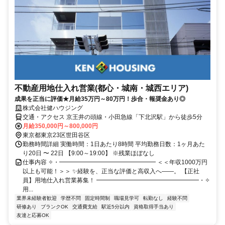
不動産用地仕入れ営業(都心・城南・城西エリア)
成果を正当に評価★月給35万円～80万円！歩合・報奨金あり◎
株式会社健ハウジング
交通・アクセス 京王井の頭線・小田急線「下北沢駅」から徒歩5分
月給350,000円～800,000円
東京都東京23区世田谷区
勤務時間詳細 実働時間：1日あたり8時間 平均勤務日数：1ヶ月あた
り20日 〜 22日 【9:00～19:00】 ※残業ほぼなし
仕事内容 ✧・━━━━━━━━━━━━━━━━ ＜＜年収1000万円
以上も可能！＞＞ ✨経験を、正当な評価と高収入へ――。 【正社
員】用地仕入れ営業募集！ ━━━━━━━━━━━━━━━━━・✧
用...
業界未経験者歓迎
学歴不問
固定時間制
職場見学可
転勤なし
経験不問
研修あり
ブランクOK
交通費支給
駅近5分以内
資格取得手当あり
友達と応募OK