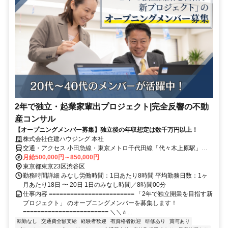
2年で独立・起業家輩出プロジェクト|完全反響の不動
産コンサル
【オープニングメンバー募集】独立後の年収想定は数千万円以上！
株式会社住建ハウジング 本社
交通・アクセス 小田急線・東京メトロ千代田線「代々木上原駅」徒
歩7分、小田急線「東北沢駅」徒歩5分
月給500,000円～850,000円
東京都東京23区渋谷区
勤務時間詳細 みなし労働時間：1日あたり8時間 平均勤務日数：1ヶ
月あたり18日 〜 20日 1日のみなし時間／8時間00分
仕事内容 ======================== 「2年で独立開業を目指す新
プロジェクト」 のオープニングメンバーを募集します！
======================== ＼＼⭐ ...
転勤なし
交通費全額支給
経験者歓迎
有資格者歓迎
研修あり
賞与あり