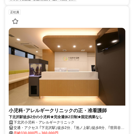
正社員
小児科･アレルギークリニックの正・准看護師
下北沢駅徒歩2分の小児科★完全週休2日制★固定残業なし
下北沢小児科・アレルギークリニック
交通・アクセス ｢下北沢駅｣徒歩2分、｢池ノ上駅｣徒歩8分、｢世田谷代
田駅｣徒歩9分、｢東北沢駅｣徒歩10分
月給330,000円～360,000円