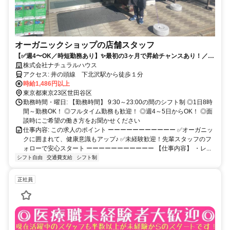
オーガニックショップの店舗スタッフ
【✅週4〜OK／時短勤務あり】✨最初の3ヶ月で昇給チャンスあり！／幅
広い世代が活躍中です！
株式会社ナチュラルハウス
アクセス: 井の頭線 下北沢駅から徒歩１分
時給1,486円以上
東京都東京23区世田谷区
勤務時間・曜日: 【勤務時間】 9:30～23:00の間のシフト制 ◎1日8時
間～勤務OK！ ◎フルタイム勤務も歓迎！ ◎週4～5日からOK！ ◎面
談時にご希望の働き方をお聞かせください
仕事内容: この求人のポイント ーーーーーーーーーーー ✅オーガニッ
クに囲まれて、健康意識もアップ♪ ✅未経験歓迎！先輩スタッフのフ
ォローで安心スタート ーーーーーーーーーーー 【仕事内容】 ・レ...
シフト自由
交通費支給
シフト制
正社員