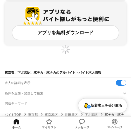
アプリを無料ダウンロード
東京都、下北沢駅、駅チカ・駅ナカのアルバイト・バイト求人情報
求人の詳細を表示
条件を追加・変更して検索
市区町村を追加・変更
関連キーワード
新着求人を受け取る
完全在宅ワーク 全国
シール貼り 在宅
現在地周辺
ガチャガチャ
犬カフェ
東京都
駅を追加・変更
バイトTOP
東京都
東京23区
世田谷区
下北沢駅
駅チカ・駅ナ
東京都
すべて
カのアルバイト・バイト・求人
東京23区
すべて
職種を追加・変更
JR東海道本線(東京～熱海)
千代田区
中央区
港区
新宿区
文京区
台東区
墨田区
江東区
品川区
目黒区
大田区
ホーム
マイリスト
メッセージ
マイページ
東京駅
新橋駅
品川駅
飲食・フードサービス
世田谷区
渋谷区
中野区
杉並区
豊島区
北区
荒川区
板橋区
練馬区
足立区
葛飾区