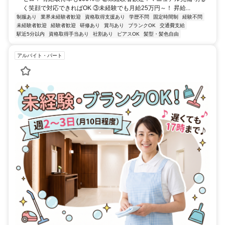
く笑顔で対応できればOK ③未経験でも月給25万円～！ 昇給...
制服あり
業界未経験者歓迎
資格取得支援あり
学歴不問
固定時間制
経験不問
未経験者歓迎
経験者歓迎
研修あり
賞与あり
ブランクOK
交通費支給
駅近5分以内
資格取得手当あり
社割あり
ピアスOK
髪型・髪色自由
アルバイト・パート