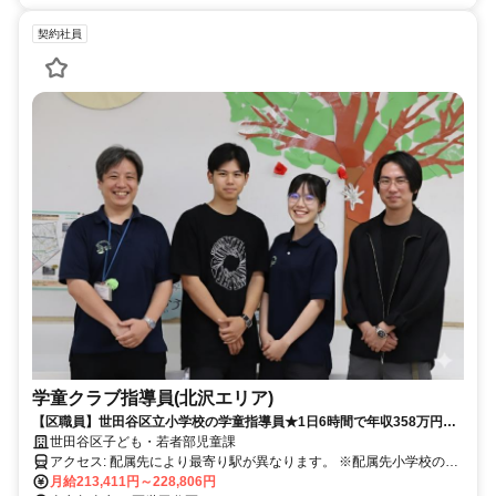
契約社員
学童クラブ指導員(北沢エリア)
【区職員】世田谷区立小学校の学童指導員★1日6時間で年収358万円～
★若い世代のスタッフ多数★資格なしOK！子どもたちの成長をサポート
世田谷区子ども・若者部児童課
する学童でのお仕事！
アクセス: 配属先により最寄り駅が異なります。 ※配属先小学校の最
寄り駅の一例 池ノ上駅／下北沢駅／世田谷代田駅／明大前駅 東松原
月給213,411円～228,806円