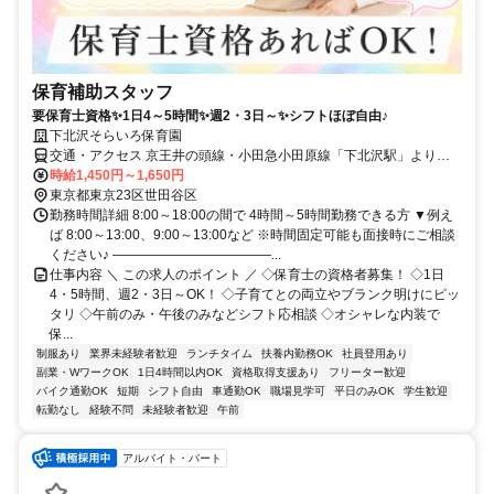
保育補助スタッフ
要保育士資格✨1日4～5時間✨週2・3日～✨シフトほぼ自由♪
下北沢そらいろ保育園
交通・アクセス 京王井の頭線・小田急小田原線「下北沢駅」より徒
歩5分
時給1,450円～1,650円
東京都東京23区世田谷区
勤務時間詳細 8:00～18:00の間で 4時間～5時間勤務できる方 ▼例え
ば 8:00～13:00、9:00～13:00など ※時間固定可能も面接時にご相談
ください♪ ――――――――――――...
仕事内容 ＼ この求人のポイント ／ ◇保育士の資格者募集！ ◇1日
4・5時間、週2・3日～OK！ ◇子育てとの両立やブランク明けにピッ
タリ ◇午前のみ・午後のみなどシフト応相談 ◇オシャレな内装で
保...
制服あり
業界未経験者歓迎
ランチタイム
扶養内勤務OK
社員登用あり
副業・WワークOK
1日4時間以内OK
資格取得支援あり
フリーター歓迎
バイク通勤OK
短期
シフト自由
車通勤OK
職場見学可
平日のみOK
学生歓迎
転勤なし
経験不問
未経験者歓迎
午前
アルバイト・パート