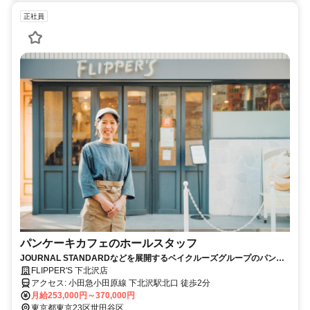
正社員
パンケーキカフェのホールスタッフ
JOURNAL STANDARDなどを展開するベイクルーズグループのパンケ
ーキカフェ/賞与年2回＋決算賞与/社割最大50%OFF/原則髪型自由
FLIPPER'S 下北沢店
アクセス: 小田急小田原線 下北沢駅北口 徒歩2分
月給253,000円～370,000円
東京都東京23区世田谷区