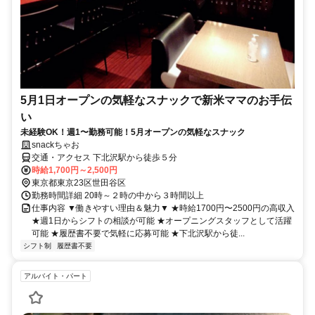
5月1日オープンの気軽なスナックで新米ママのお手伝
い
未経験OK！週1〜勤務可能！5月オープンの気軽なスナック
snackちゃお
交通・アクセス 下北沢駅から徒歩５分
時給1,700円～2,500円
東京都東京23区世田谷区
勤務時間詳細 20時～２時の中から３時間以上
仕事内容 ▼働きやすい理由＆魅力▼ ★時給1700円〜2500円の高収入
★週1日からシフトの相談が可能 ★オープニングスタッフとして活躍
可能 ★履歴書不要で気軽に応募可能 ★下北沢駅から徒...
シフト制
履歴書不要
アルバイト・パート