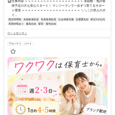
仕事内容 ＝＝＝＝＝＝＝＝＝＝＝＝＝＝＝＝＝＝＝ 未経験・免許取
得予定の方も安心スタート！ マンツーマンで一歩ずつ育てるサポー
ト環境 ＝＝＝＝＝＝＝＝＝＝＝＝＝＝＝＝＝＝＝ ＼＼この求人のポ
イ...
固定時間制
未経験者歓迎
有資格者歓迎
社会保険完備
交通費支給
駅近5分以内
長期休暇あり
服装自由
髪型・髪色自由
同じ企業の求人
アルバイト・パート