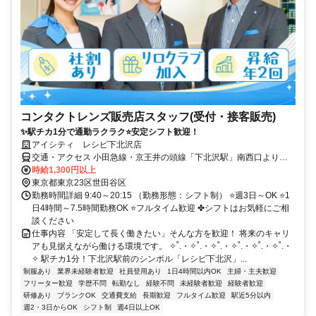
コンタクトレンズ販売店スタッフ(受付・接客販売)
✨駅チカ1分で通勤ラクラク⭐安定シフト歓迎！
アイシティ レシピ下北沢店
交通・アクセス 小田急線・京王井の頭線「下北沢駅」南西口より徒
歩1分
時給1,300円以上
東京都東京23区世田谷区
勤務時間詳細 9:40～20:15 （勤務形態：シフト制） ⭐週3日～OK ⭐1
日4時間～7.5時間勤務OK ⭐フルタイム歓迎 ✤シフトはお気軽にご相
談ください
仕事内容 「安定して長く働きたい」そんな方を歓迎！ 将来のキャリ
アも見据えながら働ける環境です。 ✧˚.・✧˚.・✧˚.・✧˚.・✧˚.・✧˚.・
✧ 駅チカ1分！下北沢駅前のシンボル「レシピ下北沢」...
制服あり
業界未経験者歓迎
社員登用あり
1日4時間以内OK
主婦・主夫歓迎
フリーター歓迎
学歴不問
転勤なし
経験不問
未経験者歓迎
経験者歓迎
研修あり
ブランクOK
交通費支給
長期歓迎
フルタイム歓迎
駅近5分以内
週2・3日からOK
シフト制
週4日以上OK