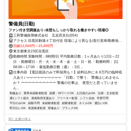
警備員(日勤)
ファン付き空調服あり♪休憩もしっかり取れる働きやすい現場◎
三和警備保障株式会社 五反田支社(054)
アクセス 目黒区駒場４丁目付近 現場により異なる/直行直帰/勤務地相
談可 ■電話面接■来社不要■即日勤務
日給12,000円～15,400円
東京都東京23区目黒区
勤務時間 実働時間：8時間/日 平均勤務日数：1ヶ月あたり12日～22
日 ・勤務曜日：月・火・水・木・金・土・日・祝 ・勤務時間： [1]
08:00～17:00 ・最低勤務日数（週）：3日 ...
仕事内容 【電話面談のみで即採用も！】給料以外に８.6万円の臨時収
入あり♪ ┯┯┯┯┯┯┯┯┯┯ 「日勤」で整う、 警備はじめません
か？ ┷┷┷┷┷┷┷┷┷┷ 警備の仕事は、 夜型だと思っていませ
ん...
制服あり
業界未経験者歓迎
副業・WワークOK
土日祝のみOK
主婦・主夫歓迎
週1シフト提出
資格取得支援あり
フリーター歓迎
シフト自由
学歴不問
平日のみOK
経験不問
未経験者歓迎
経験者歓迎
ネイルOK
週払いOK
即日払いOK
有資格者歓迎
研修あり
ブランクOK
同じ企業の求人
正社員