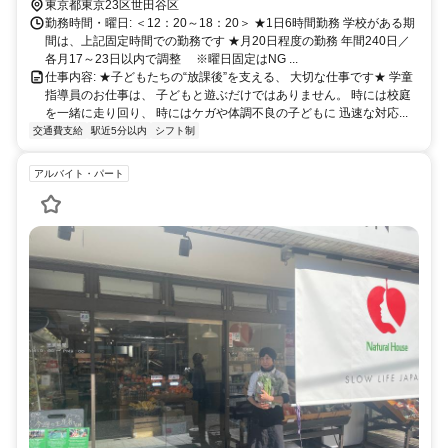
駅／経堂駅／松原駅／下高井戸駅 ●小田急線、田園都市線、東横線、
東京都東京23区世田谷区
大井町線、 世田谷線、井の頭線など 色んな沿線に学校があるので、
勤務時間・曜日: ＜12：20～18：20＞ ★1日6時間勤務 学校がある期
渋谷区や品川区の23区内をはじめ、 横浜市や川崎市など神奈川県方
間は、上記固定時間での勤務です ★月20日程度の勤務 年間240日／
面、 また府中市や調布市など 西東京方面から通うスタッフもいます
各月17～23日以内で調整 ※曜日固定はNG ...
◎
仕事内容: ★子どもたちの“放課後”を支える、 大切な仕事です★ 学童
指導員のお仕事は、 子どもと遊ぶだけではありません。 時には校庭
を一緒に走り回り、 時にはケガや体調不良の子どもに 迅速な対応...
交通費支給
駅近5分以内
シフト制
アルバイト・パート