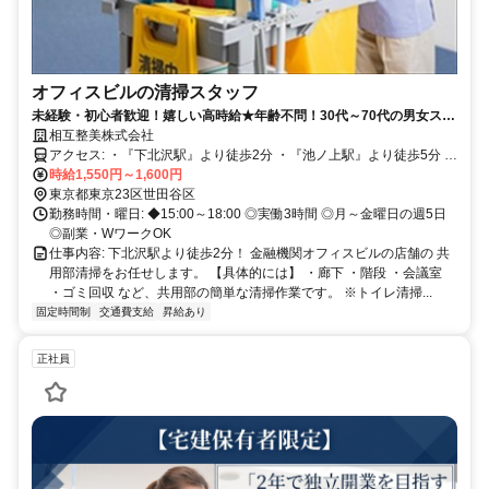
オフィスビルの清掃スタッフ
未経験・初心者歓迎！嬉しい高時給★年齢不問！30代～70代の男女スタ
ッフ活躍中◎嬉しい高時給×平日の短時間WORK！副業・Wワークに最
相互整美株式会社
適◎
アクセス: ・『下北沢駅』より徒歩2分 ・『池ノ上駅』より徒歩5分 ※
自転車通勤OK
時給1,550円～1,600円
東京都東京23区世田谷区
勤務時間・曜日: ◆15:00～18:00 ◎実働3時間 ◎月～金曜日の週5日
◎副業・WワークOK
仕事内容: 下北沢駅より徒歩2分！ 金融機関オフィスビルの店舗の 共
用部清掃をお任せします。 【具体的には】 ・廊下 ・階段 ・会議室
・ゴミ回収 など、共用部の簡単な清掃作業です。 ※トイレ清掃...
固定時間制
交通費支給
昇給あり
正社員