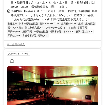
日 ・勤務曜日：月・火・水・木・金・土・日・祝 ・勤務時間： [1]
20:00～05:00 ・最低勤務日数（週）：3日 ...
仕事内容 【応募からスピード内定】【最短2日後にお仕事開始】列車
見張員デビューしませんか？入社祝い金5万円♪ ＼ 鉄道ファン必見！
／ あなたの鉄道愛が ((ゝω・)9’ 列車の安全運行を支える力に！...
制服あり
業界未経験者歓迎
副業・WワークOK
土日祝のみOK
主婦・主夫歓迎
週1シフト提出
資格取得支援あり
フリーター歓迎
シフト自由
学歴不問
平日のみOK
経験不問
未経験者歓迎
経験者歓迎
ネイルOK
夜間
週払いOK
即日払いOK
有資格者歓迎
研修あり
同じ企業の求人
アルバイト・パート