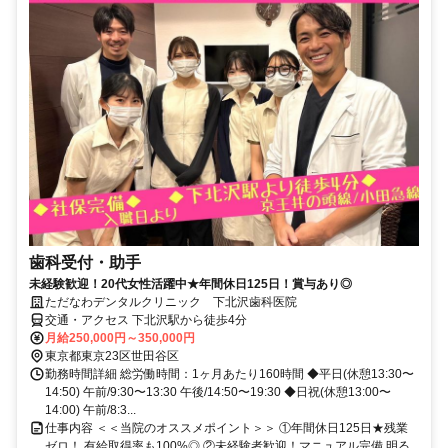
歯科受付・助手
未経験歓迎！20代女性活躍中★年間休日125⽇！賞与あり◎
ただなわデンタルクリニック 下北沢歯科医院
交通・アクセス 下北沢駅から徒歩4分
月給250,000円～350,000円
東京都東京23区世田谷区
勤務時間詳細 総労働時間：1ヶ月あたり160時間 ◆平⽇(休憩13:30〜
14:50) 午前/9:30〜13:30 午後/14:50〜19:30 ◆⽇祝(休憩13:00〜
14:00) 午前/8:3...
仕事内容 ＜＜当院のオススメポイント＞＞ ①年間休日125日★残業
ゼロ！ 有給取得率も100%◎ ②未経験者歓迎！マニュアル完備 明る