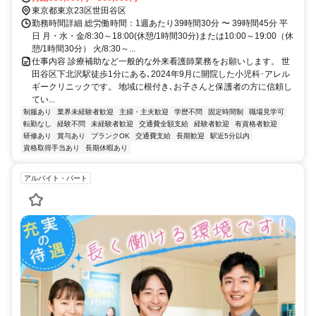
東京都東京23区世田谷区
勤務時間詳細 総労働時間：1週あたり39時間30分 〜 39時間45分 平
日 月・水・金/8:30～18:00(休憩/1時間30分)または10:00～19:00（休
憩/1時間30分） 火/8:30～...
仕事内容 診療補助など一般的な外来看護師業務をお願いします。 世
田谷区下北沢駅徒歩1分にある､2024年9月に開院した小児科･アレル
ギークリニックです。 地域に根付き､お子さんと保護者の方に信頼し
てい...
制服あり
業界未経験者歓迎
主婦・主夫歓迎
学歴不問
固定時間制
職場見学可
転勤なし
経験不問
未経験者歓迎
交通費全額支給
経験者歓迎
有資格者歓迎
研修あり
賞与あり
ブランクOK
交通費支給
長期歓迎
駅近5分以内
資格取得手当あり
長期休暇あり
アルバイト・パート