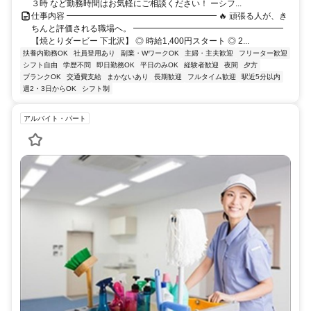
３時 など勤務時間はお気軽にご相談ください！ ーシフ...
仕事内容 ━━━━━━━━━━━━━━━━━━ 🔥 頑張る人が、き
ちんと評価される職場へ。 ━━━━━━━━━━━━━━━━━━
【焼とりダービー 下北沢】 ◎ 時給1,400円スタート ◎ 2...
扶養内勤務OK
社員登用あり
副業・WワークOK
主婦・主夫歓迎
フリーター歓迎
シフト自由
学歴不問
即日勤務OK
平日のみOK
経験者歓迎
夜間
夕方
ブランクOK
交通費支給
まかないあり
長期歓迎
フルタイム歓迎
駅近5分以内
週2・3日からOK
シフト制
アルバイト・パート