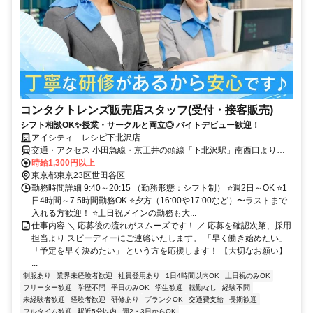
コンタクトレンズ販売店スタッフ(受付・接客販売)
シフト相談OK✨授業・サークルと両立◎ バイトデビュー歓迎！
アイシティ レシピ下北沢店
交通・アクセス 小田急線・京王井の頭線「下北沢駅」南西口より徒
歩1分
時給1,300円以上
東京都東京23区世田谷区
勤務時間詳細 9:40～20:15 （勤務形態：シフト制） ⭐週2日～OK ⭐1
日4時間～7.5時間勤務OK ⭐夕方（16:00や17:00など）〜ラストまで
入れる方歓迎！ ⭐土日祝メインの勤務も大...
仕事内容 ＼ 応募後の流れがスムーズです！ ／ 応募を確認次第、採用
担当より スピーディーにご連絡いたします。 「早く働き始めたい」
「予定を早く決めたい」 という方を応援します！ 【大切なお願い】
...
制服あり
業界未経験者歓迎
社員登用あり
1日4時間以内OK
土日祝のみOK
フリーター歓迎
学歴不問
平日のみOK
学生歓迎
転勤なし
経験不問
未経験者歓迎
経験者歓迎
研修あり
ブランクOK
交通費支給
長期歓迎
フルタイム歓迎
駅近5分以内
週2・3日からOK