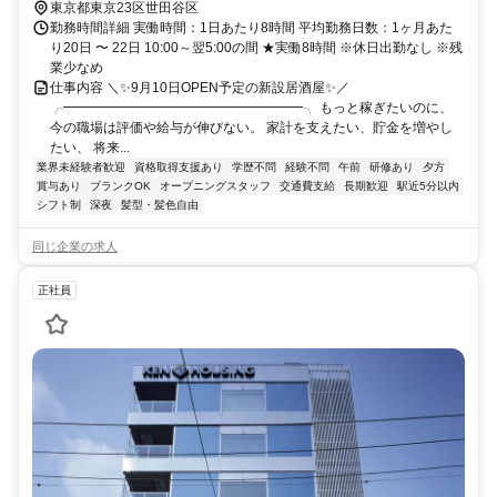
東京都東京23区世田谷区
勤務時間詳細 実働時間：1日あたり8時間 平均勤務日数：1ヶ月あた
り20日 〜 22日 10:00～翌5:00の間 ★実働8時間 ※休日出勤なし ※残
業少なめ
仕事内容 ＼✨9月10日OPEN予定の新設居酒屋✨／
╭━━━━━━━━━━━━━━━━━━╮ もっと稼ぎたいのに、
今の職場は評価や給与が伸びない。 家計を支えたい、貯金を増やし
たい、 将来...
業界未経験者歓迎
資格取得支援あり
学歴不問
経験不問
午前
研修あり
夕方
賞与あり
ブランクOK
オープニングスタッフ
交通費支給
長期歓迎
駅近5分以内
シフト制
深夜
髪型・髪色自由
同じ企業の求人
正社員