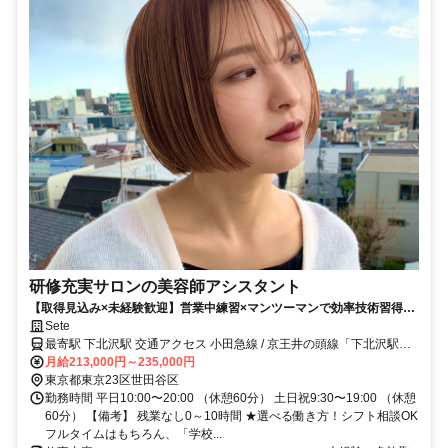
研修充実サロンの美容師アシスタント
【取得見込み×未経験歓迎】営業中練習×マンツーマンで効率技術習得／
週休2日制×残業ほぼなし
Sete
最寄駅 下北沢駅 交通アクセス 小田急線 / 京王井の頭線「下北沢駅」
から徒歩1分
月給213,000円～235,000円
東京都東京23区世田谷区
勤務時間 平日10:00〜20:00 （休憩60分） 土日祝9:30〜19:00 （休憩
60分） 【備考】 残業なし0～10時間 ★選べる働き方！シフト相談OK
フルタイムはもちろん、「学校...