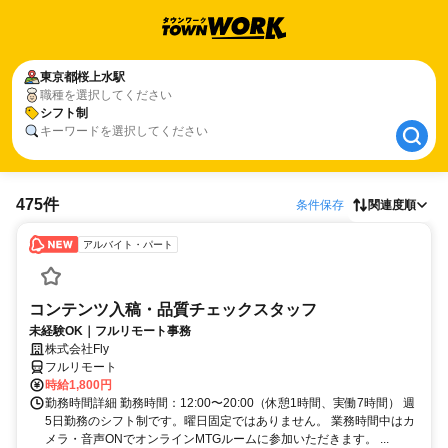
東京都
東京都
桜上水駅
桜上水駅
職種を選択してください
シフト制
シフト制
キーワードを選択してください
475件
条件保存
関連度順
アルバイト・パート
コンテンツ入稿・品質チェックスタッフ
未経験OK｜フルリモート事務
株式会社Fly
フルリモート
時給1,800円
勤務時間詳細 勤務時間：12:00〜20:00（休憩1時間、実働7時間） 週
5日勤務のシフト制です。曜日固定ではありません。 業務時間中はカ
メラ・音声ONでオンラインMTGルームに参加いただきます。 ...