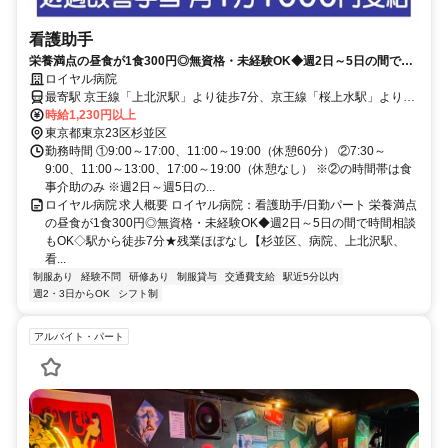
看護助手
栄養満点の昼食が1食300円◎無資格・未経験OK◆週2日～5日の間で時
間相談もOK◇駅から徒歩7分★残業ほぼなし【杉並区、病院、上北沢
ロイヤル病院
駅、看護助手、日勤パート】
最寄駅 京王線「上北沢駅」より徒歩7分、京王線「桜上水駅」より徒
歩8分
時給1,230円以上
東京都東京23区杉並区
勤務時間 ①9:00～17:00、11:00～19:00（休憩60分） ②7:30～
9:00、11:00～13:00、17:00～19:00（休憩なし） ※②の時間帯は食
事介助のみ ※週2日～週5日の...
ロイヤル病院 求人概要 ロイヤル病院：看護助手/日勤パート 栄養満点
の昼食が1食300円◎無資格・未経験OK◆週2日～5日の間で時間相談
もOK◇駅から徒歩7分★残業ほぼなし【杉並区、病院、上北沢駅、
看...
制服あり
経験不問
研修あり
制服貸与
交通費支給
駅近5分以内
週2・3日からOK
シフト制
アルバイト・パート