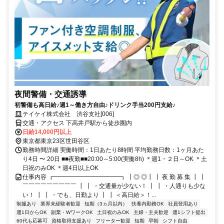
夜間警備・交通誘導
初警備も高日給♪週1～働き方自由♪ドリンク手当200円支給♪
テイケイ株式会社 渋谷支社[006]
交通・アクセス 下高井戸駅から徒歩圏内
日給14,000円以上
東京都東京23区世田谷区
勤務時間詳細 実働時間：1日あたり8時間 平均勤務日数：1ヶ月あた
り4日 〜 20日 ■■夜勤■■20:00～5:00(実働8h) ＊週1・２日～OK ＊土
日祝のみOK ＊週4日以上OK
仕事内容 ┏━━━━━━━━━━━┓ ┃◎ ◎┃ ┃ 夜 勤 募 集 ┃ ┃
￣￣￣￣￣￣￣￣￣ ┃ ┃ ・交通量が少ない！ ┃ ┃ ・人通りも少な
い！ ┃ ┃ ・でも、日勤より ┃ ┃ ＜高日給＞！...
制服あり
業界未経験者歓迎
短期（3ヵ月以内）
扶養内勤務OK
社員登用あり
週1日からOK
副業・WワークOK
土日祝のみOK
主婦・主夫歓迎
週1シフト提出
60代も応募可
資格取得支援あり
フリーター歓迎
短期
早朝
シフト自由