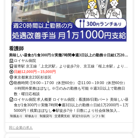
看護師
美味しい昼食が1食300円☆実働7時間◆週3日以上の勤務☆日給1万2000
円～1万5000円！残業ほぼなし◆駅徒歩7分！日数により社会保険加入可
ロイヤル病院
【杉並区、病院/病棟、上北沢駅、看護師、日勤パート】
最寄駅 京王線「上北沢駅」より徒歩7分、京王線「桜上水駅」より徒
歩8分
日給12,000円～15,000円
東京都東京23区杉並区
勤務時間 ①9:00～17:00（休憩60分） ②11:00～19:00（休憩60分）
※時間外業務ほぼなし ※①のみの勤務も可能 ※週3日以上で勤務日
数・曜日応相談
ロイヤル病院 求人概要 ロイヤル病院：看護師/日勤パート 美味しい昼
食が1食300円☆実働7時間◆週3日以上の勤務☆日給1万2000円～1万
5000円！残業ほぼなし◆駅徒歩7分！日数により社会保険加入...
制服あり
研修あり
制服貸与
交通費支給
駅近5分以内
シフト制
同じ企業の求人