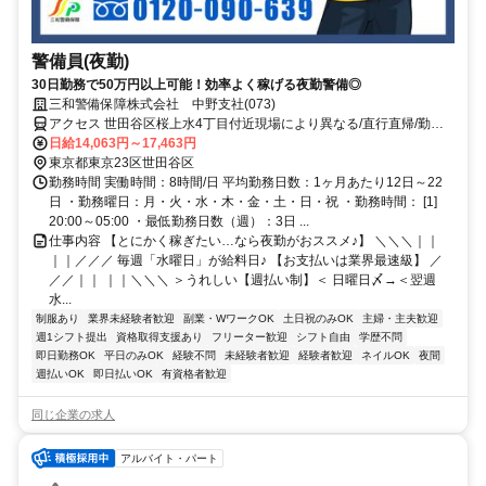
警備員(夜勤)
30日勤務で50万円以上可能！効率よく稼げる夜勤警備◎
三和警備保障株式会社 中野支社(073)
アクセス 世田谷区桜上水4丁目付近現場により異なる/直行直帰/勤務
地相談可■電話面接■来社不要
日給14,063円～17,463円
東京都東京23区世田谷区
勤務時間 実働時間：8時間/日 平均勤務日数：1ヶ月あたり12日～22
日 ・勤務曜日：月・火・水・木・金・土・日・祝 ・勤務時間： [1]
20:00～05:00 ・最低勤務日数（週）：3日 ...
仕事内容 【とにかく稼ぎたい…なら夜勤がおススメ♪】 ＼＼＼｜｜
｜｜／／／ 毎週「水曜日」が給料日♪ 【お支払いは業界最速級】 ／
／／｜｜ ｜｜＼＼＼ ＞うれしい【週払い制】＜ 日曜日〆→＜翌週
水...
制服あり
業界未経験者歓迎
副業・WワークOK
土日祝のみOK
主婦・主夫歓迎
週1シフト提出
資格取得支援あり
フリーター歓迎
シフト自由
学歴不問
即日勤務OK
平日のみOK
経験不問
未経験者歓迎
経験者歓迎
ネイルOK
夜間
週払いOK
即日払いOK
有資格者歓迎
同じ企業の求人
アルバイト・パート