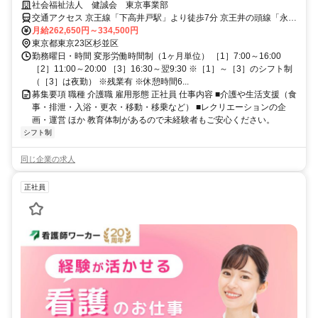
を！ 手厚い待遇・福利厚生あり
社会福祉法人 健誠会 東京事業部
交通アクセス 京王線「下高井戸駅」より徒歩7分 京王井の頭線「永福
町駅」より徒歩9分
月給262,650円～334,500円
東京都東京23区杉並区
勤務曜日・時間 変形労働時間制（1ヶ月単位） ［1］7:00～16:00
［2］11:00～20:00 ［3］16:30～翌9:30 ※［1］～［3］のシフト制
（［3］は夜勤） ※残業有 ※休憩時間6...
募集要項 職種 介護職 雇用形態 正社員 仕事内容 ■介護や生活支援（食
事・排泄・入浴・更衣・移動・移乗など） ■レクリエーションの企
画・運営 ほか 教育体制があるので未経験者もご安心ください。
シフト制
同じ企業の求人
正社員