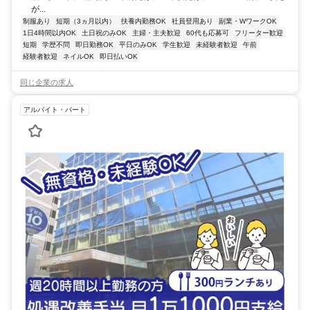
が...
制服あり
短期（3ヵ月以内）
扶養内勤務OK
社員登用あり
副業・WワークOK
1日4時間以内OK
土日祝のみOK
主婦・主夫歓迎
60代も応募可
フリーター歓迎
短期
学歴不問
即日勤務OK
平日のみOK
学生歓迎
未経験者歓迎
午前
経験者歓迎
ネイルOK
即日払いOK
同じ企業の求人
アルバイト・パート