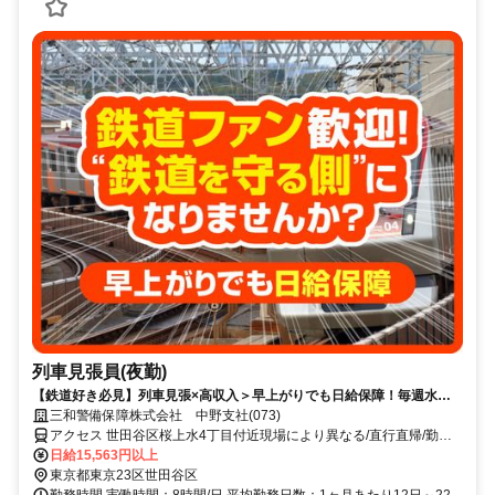
列車見張員(夜勤)
【鉄道好き必見】列車見張×高収入＞早上がりでも日給保障！毎週水曜
が給料日！日払いもOK！
三和警備保障株式会社 中野支社(073)
アクセス 世田谷区桜上水4丁目付近現場により異なる/直行直帰/勤務
地相談可■電話面接■来社不要
日給15,563円以上
東京都東京23区世田谷区