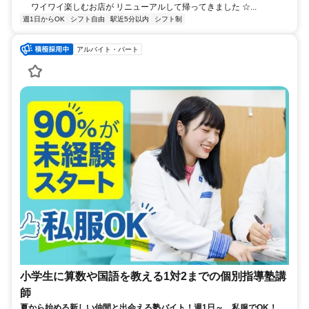
ワイワイ楽しむお店が リニューアルして帰ってきました ☆...
週1日からOK
シフト自由
駅近5分以内
シフト制
アルバイト・パート
小学生に算数や国語を教える1対2までの個別指導塾講
師
夏から始める新しい仲間と出会える塾バイト！週1日～、私服でOK！テ