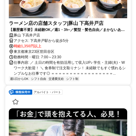
ラーメン店の店舗スタッフ|豚山 下高井戸店
【履歴書不要】未経験OK／週1・3h~／髪型・髪色自由／まかないあり
／WワークOK／学生・主婦(夫)活躍中／NO VISA SUPPORT
豚山 下高井戸店
アクセス: 下高井戸駅から徒歩5分
時給1,350円以上
東京都東京23区世田谷区
勤務時間・曜日: 7:00～23:30
仕事内容: ／ 土日の時間を有効活用して収入UP♪ 学生・主婦(夫)・W
ワーク大歓迎！ ＼ 食券制で注文取りナシ！ 未経験でもすぐ慣れるシ
ンプルなお仕事です◎ ＝＝＝＝＝＝＝＝＝＝＝＝＝＝＝＝＝...
週1日からOK
シフト自由
交通費支給
シフト制
アルバイト・パート