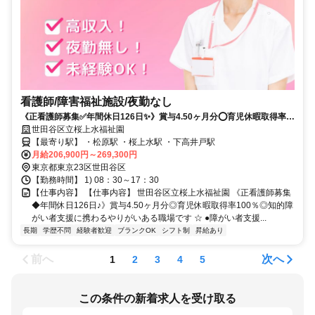
看護師/障害福祉施設/夜勤なし
《正看護師募集✅️年間休日126日✨》賞与4.50ヶ月分⭕育児休暇取得率
100％⭕知的障がい者支援に携わるやりがいある職場です⭐
世田谷区立桜上水福祉園
【最寄り駅】 ・松原駅 ・桜上水駅 ・下高井戸駅
月給206,900円～269,300円
東京都東京23区世田谷区
【勤務時間】 1) 08：30～17：30
【仕事内容】 【仕事内容】 世田谷区立桜上水福祉園 《正看護師募集
◆年間休日126日♪》賞与4.50ヶ月分◎育児休暇取得率100％◎知的障
がい者支援に携わるやりがいある職場です ☆ ●障がい者支援...
長期
学歴不問
経験者歓迎
ブランクOK
シフト制
昇給あり
前へ
次へ
1
2
3
4
5
この条件の新着求人を受け取る