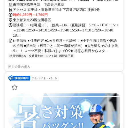
ストや帰省なども調整可能！
東京個別指導学院 下高井戸教室
アクセス 京王線・東急世田谷線 下高井戸駅西口 徒歩1分
時給1,250円～1,760円
東京都東京23区世田谷区
勤務曜日・時間 週1日、1授業～OK 〈夏期講習〉 9:50～11:10 11:20
～12:40 12:50～14:10 14:20～15:40 15:50～17:10 17:20～18:40
18...
仕事情報 ● 仕事内容 ■1ヵ月程度～相談可！ ■小学生向け算数や国語
の担当 ■担当制（科目ごとに同一講師が担当） ■大学帰りそのまま先
生に！ スーツ不要！私服のままでOK★ 得意な科目からスタ...
社員登用あり
交通費支給
シフト制
履歴書不要
同じ企業の求人
アルバイト・パート