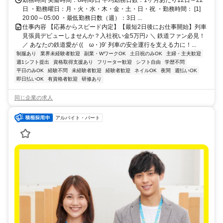
勤務時間 実働時間：8時間/日 平均勤務日数：1ヶ月あたり12日～22
日 ・勤務曜日：月・火・水・木・金・土・日・祝 ・勤務時間： [1]
20:00～05:00 ・最低勤務日数（週）：3日 ...
仕事内容 【応募からスピード内定】【最短2日後にお仕事開始】列車
見張員デビューしませんか？入社祝い金5万円♪ ＼ 鉄道ファン必見！
／ あなたの鉄道愛が ((ゝω・)9’ 列車の安全運行を支える力に！...
制服あり
業界未経験者歓迎
副業・WワークOK
土日祝のみOK
主婦・主夫歓迎
週1シフト提出
資格取得支援あり
フリーター歓迎
シフト自由
学歴不問
平日のみOK
経験不問
未経験者歓迎
経験者歓迎
ネイルOK
夜間
週払いOK
即日払いOK
有資格者歓迎
研修あり
同じ企業の求人
アルバイト・パート