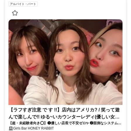
アルバイト・パート
【ラフすぎ注意 で す !!】店内はアメリカ? / 笑って遊
んで楽しんで!! ゆる~いカウンターレディ(優しい女性
【超・未経験者向き⭕】❶優しい店長で不安ゼロ✨ ❷面倒なシステム✖
店長のお手伝い!!)
で高時給✨ ❸手ぶら出勤でハードル低い✨ ❹1980'sアメリカBAR風の
Girls Bar HONEY RABBIT