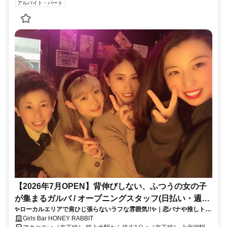
アルバイト・パート
【2026年7月OPEN】背伸びしない、ふつうの女の子
が集まるガルバ / オープニングスタッフ(日払い・週1
✨ローカルエリアで肩ひじ張らないラフな雰囲気!!✨｜恋バナや推しトー
日O K)
クで盛り上がる！サークルみたいなゆるく楽しい空気感のお店に✨
Girls Bar HONEY RABBIT