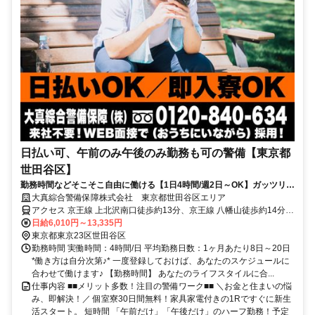
日払い可、午前のみ午後のみ勤務も可の警備【東京都
世田谷区】
勤務時間などそこそこ自由に働ける【1日4時間/週2日～OK】ガッツリ稼
ぎたい方は8時間勤務もOK★
大真綜合警備保障株式会社 東京都世田谷区エリア
アクセス 京王線 上北沢南口徒歩約13分、京王線 八幡山徒歩約14分、
小田急小田原線/東京メトロ千代田線 千歳船橋北口徒歩約23分 東京都
日給6,010円～13,335円
世田谷区エリア(上町駅、喜多見駅、経堂駅、九品仏駅、駒沢大学
東京都東京23区世田谷区
駅、豪徳寺駅、桜新町駅)
勤務時間 実働時間：4時間/日 平均勤務日数：1ヶ月あたり8日～20日
*働き方は自分次第♪* 一度登録しておけば、あなたのスケジュールに
合わせて働けます♪ 【勤務時間】 あなたのライフスタイルに合...
仕事内容 ■■メリット多数！注目の警備ワーク■■ ＼お金と住まいの悩
み、即解決！／ 個室寮30日間無料！家具家電付きの1Rですぐに新生
活スタート。 短時間 「午前だけ」「午後だけ」のハーフ勤務！予定