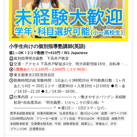
小学生向けの個別指導塾講師(英語)
週1～OK！2コマ勤務で+410円！/N1 Japanese
個別指導明光義塾 下高井戸教室
交通・アクセス 下高井戸駅徒歩1分、明大前駅預保16分、自転車・バ
ス・バイク通勤可（応相談）
1業務あたり 2,100円～2,500円（コマ 90分）
東京都東京23区世田谷区
勤務時間詳細 実働時間：1日あたり3時間20分 平均勤務日数：1ヶ月
あたり4日 〜 20日 1コマ：授業90分＋入替10分＝計100分 ◆月～金
／16:10～21:20 ◆土／14:30～18:00...
仕事内容 ┏ ────────────── ┓ ✅働きやすさバツグン 未経験
歓迎×自由度高め 「明光義塾」だからこその安心感♪ ┗
────────────── ┛ ⏩週1日～・1日2コマ～なの...
業界未経験者歓迎
扶養内勤務OK
社員登用あり
週1日からOK
副業・WワークOK
1日4時間以内OK
フリーター歓迎
シフト自由
平日のみOK
学生歓迎
経験不問
未経験者歓迎
交通費全額支給
午前
経験者歓迎
残業なし
研修あり
夕方
ブランクOK
交通費支給