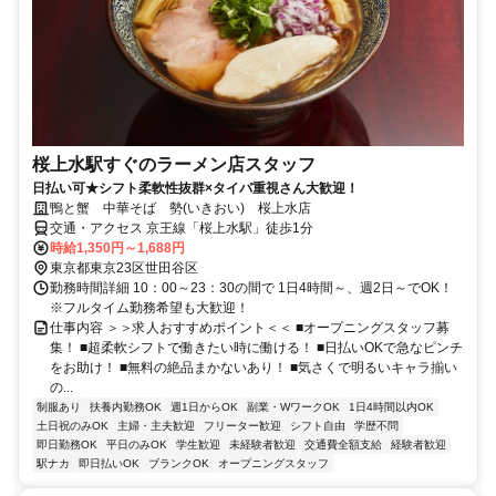
桜上水駅すぐのラーメン店スタッフ
日払い可★シフト柔軟性抜群×タイパ重視さん大歓迎！
鴨と蟹 中華そば 勢(いきおい) 桜上水店
交通・アクセス 京王線「桜上水駅」徒歩1分
時給1,350円～1,688円
東京都東京23区世田谷区
勤務時間詳細 10：00～23：30の間で 1日4時間～、週2日～でOK！
※フルタイム勤務希望も大歓迎！
仕事内容 ＞＞求人おすすめポイント＜＜ ■オープニングスタッフ募
集！ ■超柔軟シフトで働きたい時に働ける！ ■日払いOKで急なピンチ
をお助け！ ■無料の絶品まかないあり！ ■気さくで明るいキャラ揃い
の...
制服あり
扶養内勤務OK
週1日からOK
副業・WワークOK
1日4時間以内OK
土日祝のみOK
主婦・主夫歓迎
フリーター歓迎
シフト自由
学歴不問
即日勤務OK
平日のみOK
学生歓迎
未経験者歓迎
交通費全額支給
経験者歓迎
駅ナカ
即日払いOK
ブランクOK
オープニングスタッフ