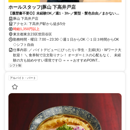
ホールスタッフ|豚山 下高井戸店
【履歴書不要◎】未経験OK／週1・3h~／髪型・髪色自由／まかないあ
り／WワークOK／学生・主婦(夫)活躍中／NO VISA SUPPORT
豚山 下高井戸店
アクセス: 下高井戸駅から徒歩5分
時給1,350円以上
東京都東京23区世田谷区
勤務時間・曜日: 7:00～23:30 ◇週１日からOK ◇１日３時間からOK
◇シフト自由
仕事内容: ／ バイトデビューにぴったり♪ 学生・主婦(夫)・Wワーク大
歓迎！ ＼ 食券制で注文取りナシ！ オーダーミスの心配もなく、 未経
験の方も始めやすい環境です◎ ＝＝＝おすすめPOINT...
シフト制
アルバイト・パート