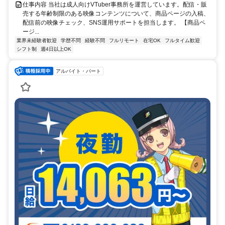
仕事内容 当社は成人向けVTuber事務所を運営しています。配信・販
売する年齢制限のある映像コンテンツについて、商品ページの入稿、
配信前の映像チェック、SNS運用サポートを担当します。 【商品ペ
ージ...
業界未経験者歓迎
学歴不問
経験不問
フルリモート
在宅OK
フルタイム歓迎
シフト制
週4日以上OK
アルバイト・パート