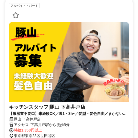
アルバイト・パート
キッチンスタッフ|豚山 下高井戸店
【履歴書不要◎】未経験OK／週1・3h~／髪型・髪色自由／まかないあ
り／WワークOK／学生・主婦(夫)活躍中／NO VISA SUPPORT
豚山 下高井戸店
アクセス: 下高井戸駅から徒歩5分
時給1,350円以上
東京都東京23区世田谷区