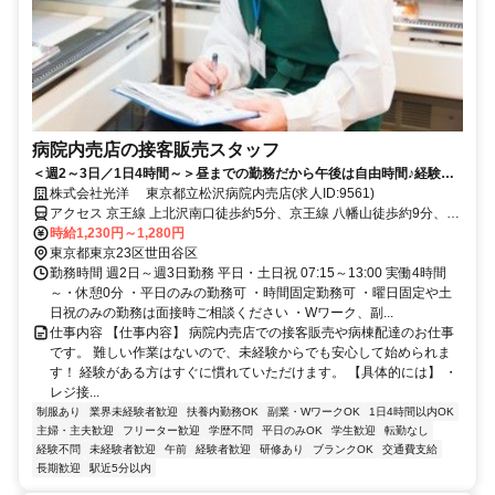
病院内売店の接客販売スタッフ
＜週2～3日／1日4時間～＞昼までの勤務だから午後は自由時間♪経験不
要◎駅チカ病院内売店スタッフ！
株式会社光洋 東京都立松沢病院内売店(求人ID:9561)
アクセス 京王線 上北沢南口徒歩約5分、京王線 八幡山徒歩約9分、京
王線 桜上水南口徒歩約13分
時給1,230円～1,280円
東京都東京23区世田谷区
勤務時間 週2日～週3日勤務 平日・土日祝 07:15～13:00 実働4時間
～・休憩0分 ・平日のみの勤務可 ・時間固定勤務可 ・曜日固定や土
日祝のみの勤務は面接時ご相談ください ・Wワーク、副...
仕事内容 【仕事内容】 病院内売店での接客販売や病棟配達のお仕事
です。 難しい作業はないので、未経験からでも安心して始められま
す！ 経験がある方はすぐに慣れていただけます。 【具体的には】 ・
レジ接...
制服あり
業界未経験者歓迎
扶養内勤務OK
副業・WワークOK
1日4時間以内OK
主婦・主夫歓迎
フリーター歓迎
学歴不問
平日のみOK
学生歓迎
転勤なし
経験不問
未経験者歓迎
午前
経験者歓迎
研修あり
ブランクOK
交通費支給
長期歓迎
駅近5分以内