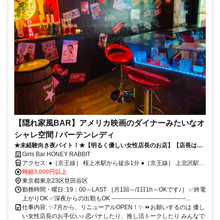
【隠れ家風BAR】アメリカ映画のダイナーみたいなオ
シャレ空間 / バーテンレディ
★未経験向き夜バイト！★【明るく優しい女性店長のお店】【店長は元
学校教師という面白すぎる経歴!!】【1980年代のアメリカ映画の世界に
Girls Bar HONEY RABBIT
来ませんか？】
アクセス: ●［京王線］ 桜上水駅から徒歩1分 ●［京王線］ 上北沢駅か
ら徒歩8分 ●［京王線/世田谷線］ 下高井戸から徒歩10分*
時給3,000円以上
東京都東京23区世田谷区
勤務時間・曜日: 19：00～LAST ［月1回～/1日1h～OKです♪］ ✅終電
上がりOK ✅深夜からの出勤もOK --------------------------------------...
仕事内容: ✨7月から、リニューアルOPEN！✨ ⏩お願いするのは 優し
い女性店長のお手伝い♪ 恋バナしたり、推し活トークしたり みんなで