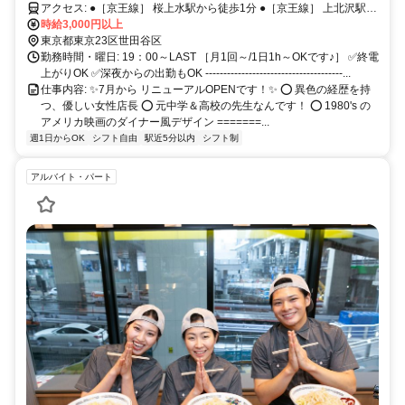
オシャレ空間✨ ❺楽しめればOKのゆる～い空気(笑)
アクセス: ●［京王線］ 桜上水駅から徒歩1分 ●［京王線］ 上北沢駅か
ら徒歩8分 ●［京王線/世田谷線］ 下高井戸から徒歩10分*
時給3,000円以上
東京都東京23区世田谷区
勤務時間・曜日: 19：00～LAST ［月1回～/1日1h～OKです♪］ ✅終電
上がりOK ✅深夜からの出勤もOK --------------------------------------...
仕事内容: ✨7月から リニューアルOPENです！✨ ⭕ 異色の経歴を持
つ、優しい女性店長 ⭕ 元中学＆高校の先生なんです！ ⭕ 1980's の
アメリカ映画のダイナー風デザイン =======...
週1日からOK
シフト自由
駅近5分以内
シフト制
アルバイト・パート