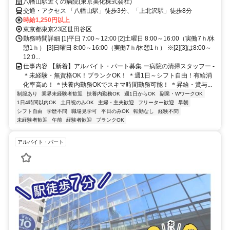
八幡山駅近くの病院(東京美化株式会社)
交通・アクセス 「八幡山駅」徒歩3分、「上北沢駅」徒歩8分
時給1,250円以上
東京都東京23区世田谷区
勤務時間詳細 [1]平日 7:00～12:00 [2]土曜日 8:00～16:00（実働7ｈ/休
憩1ｈ） [3]日曜日 8:00～16:00（実働7ｈ/休憩1ｈ） ※[2][3]は8:00～
12:0...
仕事内容 【新着】アルバイト・パート募集 ー病院の清掃スタッフー -
＊未経験・無資格OK！ブランクOK！ ＊週1日～シフト自由！有給消
化率高め！ ＊扶養内勤務OKでスキマ時間勤務可能！ ＊昇給・賞与...
制服あり
業界未経験者歓迎
扶養内勤務OK
週1日からOK
副業・WワークOK
1日4時間以内OK
土日祝のみOK
主婦・主夫歓迎
フリーター歓迎
早朝
シフト自由
学歴不問
職場見学可
平日のみOK
転勤なし
経験不問
未経験者歓迎
午前
経験者歓迎
ブランクOK
アルバイト・パート