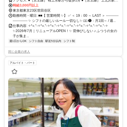
アクセス: ●［京王線］ 桜上水駅から徒歩1分 ●［京王線］ 上北沢駅か
ら徒歩8分 ●［京王線/世田谷線］ 下高井戸から徒歩10分*
時給3,000円以上
東京都東京23区世田谷区
勤務時間・曜日: ■■【 営業時間 ✨】 ✅ ＜ 19：00 ～ LAST ＞ -----------
------------- ✨ シフトの厳しいルール一切なし✨ □□ ❶：月1回～ / 週...
仕事内容: ✧*○.°-✧*○.°-✧*○.°-✧*○.°-✧*○.°-✧*○.°-✧*○.°-✧*○.°-✧
✨2026年7月｜リニューアルOPEN！✨ 背伸びしない ♪ ふつうの女の
子が集ま...
週1日からOK
シフト自由
駅近5分以内
シフト制
同じ企業の求人
アルバイト・パート