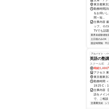
交通・アク
東京都東京
勤務時間詳細
をお伺いします
間～短...
仕事内容 
ッフ、その
TVでも話題
業界未経験者歓
土日祝のみOK
固定時間制
平
アルバイト・パ
英語の塾講師
スクールIE 
時給1,46
アクセス 東
東京都東京
勤務時間 ＜勤
19:25 C
仕事内容 【
語をメイン
で、ご相談く
交通費支給
シ