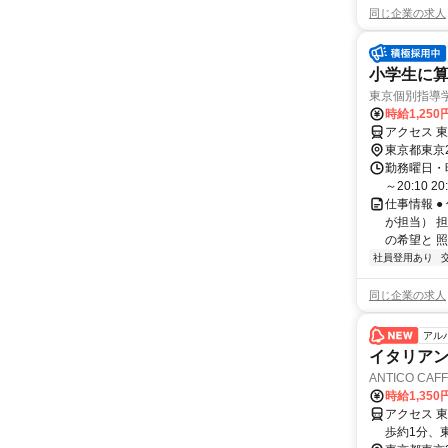
同じ企業の求人
小学生に算
東京個別指導
時給1,250
アクセス 
東京都東京
勤務曜日・時間
～20:10 2
仕事情報 
が担当） 
の希望と 照
社員登用あり
同じ企業の求人
アル
イタリアン
ANTICO C
時給1,350
アクセス 
歩約1分、