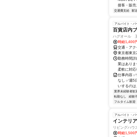
接客・販売ス.
交通費支給
駅
アルバイト・パ
百貨店内
ハグオール 玉
時給1,40
交通・アク
東京都東京
勤務時間詳細 
業はありま
柔軟に対応◎ 
仕事内容 
なし ✅週5
いするのは
業界未経験者歓
転勤なし
経験
フルタイム歓迎
アルバイト・パ
インテリ
リビングハウ
時給1,50