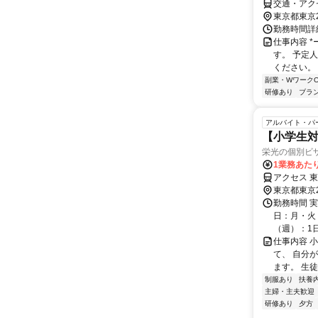
交通・アク
東京都東京
勤務時間詳
仕事内容 
す。 予定
ください。 
副業・WワークO
研修あり
ブラ
アルバイト・パ
【小学生対
栄光の個別ビ
1業務あたり
アクセス 
東京都東京
勤務時間 実
日：月・火・
（週）：1日 
仕事内容 
て、 自分
ます。 生
制服あり
扶養
主婦・主夫歓迎
研修あり
夕方