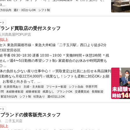
..
近5分以内
週2・3日からOK
シフト制
ート
ブランド買取店の受付スタッフ
川髙島屋POPUP店
0円以上
セス 東急田園都市線・東急大井町線「二子玉川駅」西口より徒歩2分
23区世田谷区
早番 09:30~18:30 遅番 10:00～19:00 ＊実働8時間＋休憩1時間 ＊残
せん ✅週4〜5日勤務の希望シフト制♪ 家庭都合のお休みや時間調整も
...
✅体の負担も少ない座り仕事中心！ ✅買取査定は社員にお任せ＆商品陳列
日勤務なら月収22万4,000円 ✅残業なし！シフトも柔軟に対応OK♪ お願
、お客様と向き合って、...
迎
社員登用あり
主婦・主夫歓迎
フリーター歓迎
シフト自由
学歴不問
不問
未経験者歓迎
経験者歓迎
残業なし
ブランクOK
交通費支給
長期歓迎
駅近5分以内
シフト制
社割あり
週4日以上OK
ート
アブランドの接客販売スタッフ
ス 二子玉川店
0円以上