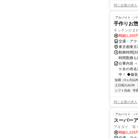
同じ企業の求人
アルバイト・パ
手作りお
キッチンひま
時給1,30
交通・アク
東京都東京
勤務時間詳細
時間勤務も
仕事内容 ＜
ケ弁の有名
中！ ◆服装
短期（3ヵ月以
土日祝のみOK
シフト自由
学
同じ企業の求人
アルバイト・パ
スーパー
アキダイ 等
時給1,22