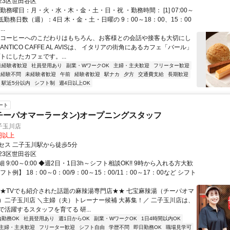
23区世田谷区
勤務曜日：月・火・水・木・金・土・日・祝 ・勤務時間： [1] 07:00～
・最低勤務日数（週）：4日 木・金・土・日曜の 9：00～18：00、15：00
..
【コーヒーへのこだわりはもちろん、お客様との会話や接客も大切にし
ANTICO CAFFE AL AVISは、 イタリアの街角にあるカフェ「バール」
トにしたカフェです。...
未経験者歓迎
社員登用あり
副業・WワークOK
主婦・主夫歓迎
フリーター歓迎
経験不問
未経験者歓迎
午前
経験者歓迎
駅ナカ
夕方
交通費支給
長期歓迎
駅近5分以内
シフト制
週4日以上OK
ート
チーパオマーラータン)オープニングスタッフ
子玉川店
0円以上
セス 二子玉川駅から徒歩5分
23区世田谷区
 9:00～0:00 ◆週2日・1日3h～シフト相談OK!! 9時から入れる方大歓
ト例】 18：00～0：00/9：00～15：00/11：00～17：00など シフト
★★TVでも紹介された話題の麻辣湯専門店★★ 七宝麻辣湯（チーパオマ
）二子玉川店 ＼主婦（夫）トレーナー候補 大募集！／ 二子玉川店は、
活躍するスタッフを育てる 研...
内勤務OK
社員登用あり
週1日からOK
副業・WワークOK
1日4時間以内OK
主婦・主夫歓迎
フリーター歓迎
シフト自由
学歴不問
即日勤務OK
職場見学可