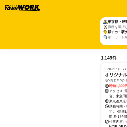
東京都
上野
職種を選択
駅チカ・駅
キーワード
1,149件
アルバイト・パ
オリジナ
NOIR DE PO
時給1,300
アクセス: 最寄りの二子玉川駅から徒歩約5分です。 公共交通機関をご利用の場
合、東急田
東京都東京
勤務時間・
す。 -勤務日
間:昼１時間 
仕事内容: 
NOIR D