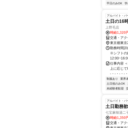
平日のみOK
学
アルバイト・パ
土日の16
上野毛店
時給1,320
交通・アク
東京都東京
勤務時間詳
※シフトの組
12:00~16:0
仕事内容 
上に応じて時
-・-・-・-・
制服あり
業界
土日祝のみOK
未経験者歓迎
アルバイト・パ
土日勤務歓
七宝麻辣湯二
時給1,35
交通・アク