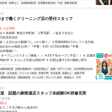
生歓迎
転勤なし
未経験者歓迎
交通費全額支給
午前
経験者歓迎
ート
時まで働くクリーニング店の受付スタッフ
円～1,370円
セス 私鉄駅. 東急大井町線「上野毛駅」～徒歩３分ほど
23区世田谷区
細 ＼土日のみの勤務でしっかり稼ぐ／ ※営業時間内でのシフト交代制
み合わせ相談もOK！ └早番：9:00~12:00(3h勤務) └中番：
0(4h勤務) └...
＜ オープニングスタッフ募集！ ＞ ＃3月下旬オープン予定！！ ＃ 店舗売
給UP ＃ さらに土日祝も時給UP ＃ 社割は最大1/3の価格に割引
-・-・-・-・-...
未経験者歓迎
扶養内勤務OK
社員登用あり
副業・WワークOK
1日4時間以内OK
主婦・主夫歓迎
フリーター歓迎
学歴不問
学生歓迎
転勤なし
経験不問
交通費全額支給
経験者歓迎
ネイルOK
月1シフト提出
研修あり
夕方
ート
迎 話題の麻辣湯店スタッフ未経験OK研修充実
子玉川店
0円以上
セス 二子玉川駅から徒歩5分