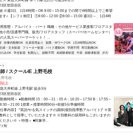
セス 東急大井町線 等々力駅北口から徒歩約2分
23区世田谷区
 ※週3日、1日4時間～OK 8:00～15:00までの間で4時間以上でご希望
♪ 【シフト例⏰】 ①8:00～12:00 ②8:00～15:00 週3日～、1日4時
雇用形態：アルバイト・パート 職種：その他サービス業接客/フロアスタ
他小売/流通専門職、販売/フロアスタッフ（スーパー/ホームセンター）
の人気スーパーマーケット！ ...
迎
扶養内勤務OK
社員登用あり
副業・WワークOK
1日4時間以内OK
主婦・主夫歓迎
フリーター歓迎
バイク通勤OK
学歴不問
即日勤務OK
日のみOK
学生歓迎
転勤なし
経験不問
未経験者歓迎
午前
経験者歓迎
夕方
ート
 / スクールIE 上野毛校
上野毛校
6円以上
急大井町線 上野毛駅 徒歩3分
23区世田谷区
務時間＞ ●勤務時間 15：00～21：05 A：16:20～17:50 B：17:55～
：19:30～21:00 1授業＝授業時間90分+前後5分準備時間
仕事内容】 *英語/やる気スイッチの講師(個別指導塾アルバイト)* ※英
教科として指導していただきます※ ※別教科の採用枠もございますの
ださい※ ＜特徴＞ ■対象学...
フト制