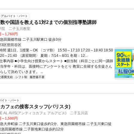
アルバイト・パート
数や国語を教える1対2までの個別指導塾講師
学院 二子玉川教室
円～1,760円
東急田園都市線 二子玉川駅東口 徒歩3分
23区世田谷区
 週1日、1授業～OK 〈コマ割〉 15:50～17:10 17:20～18:40 18:50
0:20～21:40 〈講習期間〉 夏期：7/14～8/31 冬期：12...
● 仕事内容 ■小学生向け授業からスタート ■担当制（科目ごとに同一講師
担当学年・科目は、面接時にアンケートをとり 教室に在籍する生徒さん
らして決めていきます。 ...
交通費支給
シフト制
履歴書不要
バイト・パート
カフェの接客スタッフ(バリスタ)
AFFE AL AVIS(アンティコカフェ アルアビス) 二子玉川店
円～1,500円
東急大井町線 二子玉川東口徒歩約1分、東急田園都市線 二子玉川東口徒
東急田園都市線 二子新地東口徒歩約12分