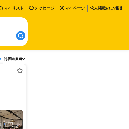
マイリスト
メッセージ
マイページ
求人掲載のご相談
存
関連度順