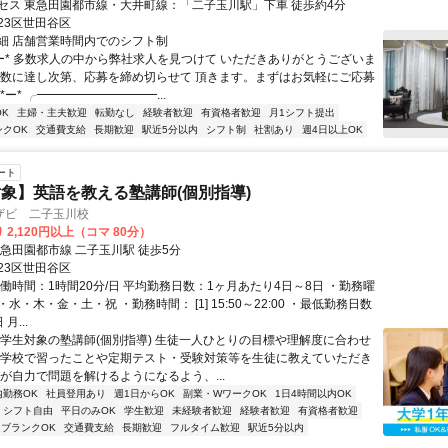
セス 東急田園都市線・大井町線：「二子玉川駅」下車 徒歩約4分
23区世田谷区
細 店舗営業時間内でのシフト制
*ー* 多数求人の中から弊社求人を見つけて いただきありがとうございま
人数に達し次第、応募を締め切らせて 頂きます。まずはお気軽にご応募
*ー* ╭━━━━━━━━━━...
K
主婦・主夫歓迎
転勤なし
経験者歓迎
有資格者歓迎
月1シフト提出
ンクOK
交通費支給
長期歓迎
駅近5分以内
シフト制
社割あり
週4日以上OK
ート
象】英語を教える塾講師(個別指導)
ザビ 二子玉川校
 2,120円以上（コマ 80分）
東急田園都市線 二子玉川駅 徒歩5分
23区世田谷区
働時間：1時間20分/日 平均勤務日数：1ヶ月あたり4日～8日 ・勤務曜
水・木・金・土・祝 ・勤務時間： [1] 15:50～22:00 ・最低勤務日数
月...
小学生対象の塾講師(個別指導) 生徒一人ひとりの目標や理解度に合わせ
が学校で習ったことや定期テスト・受験対策等を生徒に教えていただき
徒が自力で問題を解けるようになるよう、...
内勤務OK
社員登用あり
週1日からOK
副業・WワークOK
1日4時間以内OK
シフト自由
平日のみOK
学生歓迎
未経験者歓迎
経験者歓迎
有資格者歓迎
ブランクOK
交通費支給
長期歓迎
フルタイム歓迎
駅近5分以内