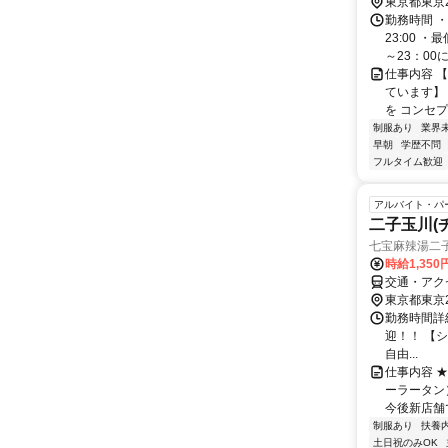
東京都東京
勤務時間 ・
23:00 
～23：00に.
仕事内容 
ています】 
を コンセプ
制服あり
業界
早朝
学歴不問
フルタイム歓迎
アルバイト・パ
二子玉川(
七宝麻辣湯二
時給1,35
交通・アク
東京都東京
勤務時間詳細
迎！！ 【シフ
自由...
仕事内容 
ーラータン
今後新店舗で
制服あり
扶養
土日祝のみOK