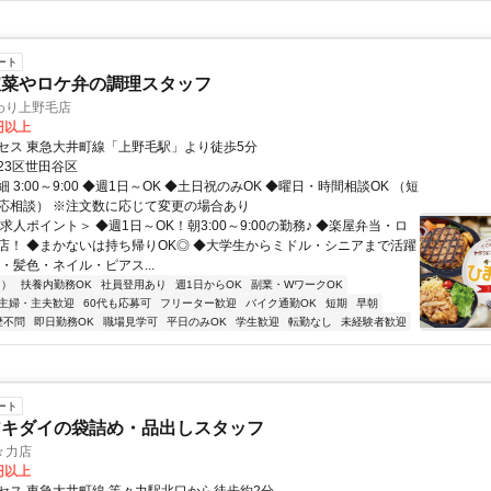
ート
惣菜やロケ弁の調理スタッフ
わり上野毛店
0円以上
セス 東急大井町線「上野毛駅」より徒歩5分
23区世田谷区
 3:00～9:00 ◆週1日～OK ◆土日祝のみOK ◆曜日・時間相談OK （短
応相談） ※注文数に応じて変更の場合あり
求人ポイント＞ ◆週1日～OK！朝3:00～9:00の勤務♪ ◆楽屋弁当・ロ
店！ ◆まかないは持ち帰りOK◎ ◆大学生からミドル・シニアまで活躍
・髪色・ネイル・ピアス...
内）
扶養内勤務OK
社員登用あり
週1日からOK
副業・WワークOK
主婦・主夫歓迎
60代も応募可
フリーター歓迎
バイク通勤OK
短期
早朝
歴不問
即日勤務OK
職場見学可
平日のみOK
学生歓迎
転勤なし
未経験者歓迎
ート
アキダイの袋詰め・品出しスタッフ
々力店
6円以上