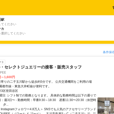
毛駅
してください
ナカ
を選択してください
条件保
ート
ル・セレクトジュエリーの接客・販売スタッフ
UPEE
円～1,600円
園都市線・東急大井町線が便利です。
23区世田谷区
曜日: シフト制での勤務となります。 具体的な勤務時間は以下の通りで
：週3日〜 - 勤務時間：早番9:30～18:30 遅番11:30〜20:30（休憩時
夕...
＜Instagramフォロワー4.8万人＞ SNSでも人気のアクセサリーブランド
E POUPEE（ノワール ド プーペ）。 玉川高島屋S・C（二子玉川）で、**