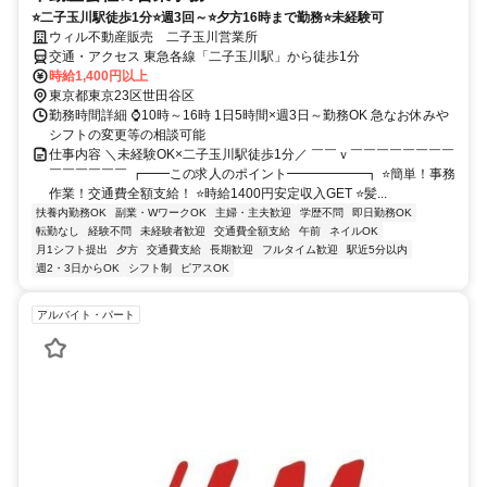
⭐二子玉川駅徒歩1分⭐週3回～⭐夕方16時まで勤務⭐未経験可
ウィル不動産販売 二子玉川営業所
交通・アクセス 東急各線「二子玉川駅」から徒歩1分
時給1,400円以上
東京都東京23区世田谷区
勤務時間詳細 ⌚10時～16時 1日5時間×週3日～勤務OK 急なお休みや
シフトの変更等の相談可能
仕事内容 ＼未経験OK×二子玉川駅徒歩1分／ ￣￣ｖ￣￣￣￣￣￣￣￣
￣￣￣￣￣￣ ┏━━この求人のポイント━━━━━━┓ ⭐簡単！事務
作業！交通費全額支給！ ⭐時給1400円安定収入GET ⭐髪...
扶養内勤務OK
副業・WワークOK
主婦・主夫歓迎
学歴不問
即日勤務OK
転勤なし
経験不問
未経験者歓迎
交通費全額支給
午前
ネイルOK
月1シフト提出
夕方
交通費支給
長期歓迎
フルタイム歓迎
駅近5分以内
週2・3日からOK
シフト制
ピアスOK
アルバイト・パート