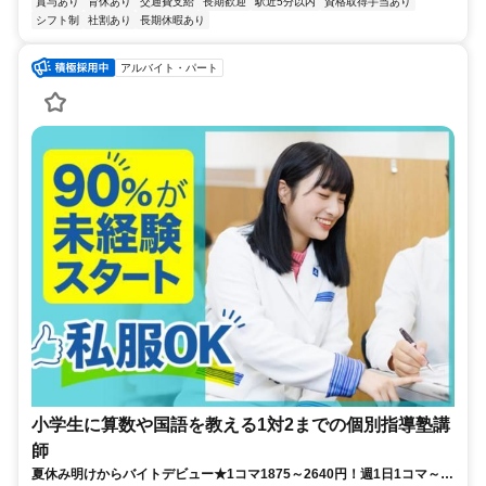
賞与あり
育休あり
交通費支給
長期歓迎
駅近5分以内
資格取得手当あり
シフト制
社割あり
長期休暇あり
アルバイト・パート
小学生に算数や国語を教える1対2までの個別指導塾講
師
夏休み明けからバイトデビュー★1コマ1875～2640円！週1日1コマ～私