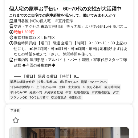
個人宅の家事お手伝い 60~70代の女性が大活躍中
これまでのご自宅での家事経験を活かして、働いてみませんか？
世田谷区中町の個人宅 ※直行直帰
交通・アクセス 東急大井町線「等々力駅」より徒歩約15分 ※バスあ
り
時給1,300円
東京都東京23区世田谷区
勤務時間詳細 【曜日】 隔週 金曜日 【時間】 9：30〜11：30 上記の
他にも、 ■1日2時間～可 ■週1日～可 ■時間・曜日は応相談! まずはあ
なたの希望を教えて下さい。 隙間時間を使って...
仕事内容 雇用形態：アルバイト・パート 職種：家事代行スタッフ/家
政婦 ◆今回の募集案件◆
―――――――――――――――――――――――――――――――
―― 【曜日】 隔週 金曜日 【時間】 9...
業界未経験者歓迎
扶養内勤務OK
週1日からOK
副業・WワークOK
1日4時間以内OK
土日祝のみOK
主婦・主夫歓迎
60代も応募可
固定時間制
平日のみOK
経験不問
未経験者歓迎
午前
経験者歓迎
有資格者歓迎
夕方
ブランクOK
70代も応募可
交通費支給
長期歓迎
正社員