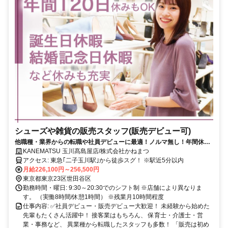
シューズや雑貨の販売スタッフ(販売デビュー可)
他職種・業界からの転職や社員デビューに最適！ノルマ無し！年間休日
120日も可(休み＋有給)！
KANEMATSU 玉川髙島屋店/株式会社かねまつ
アクセス: 東急｢二子玉川駅｣から徒歩スグ！ ※駅近5分以内
月給226,100円～256,500円
東京都東京23区世田谷区
勤務時間・曜日: 9:30～20:30でのシフト制 ※店舗により異なりま
す。 （実働8時間/休憩1時間） ※残業月10時間程度
仕事内容: ✅社員デビュー・販売デビュー大歓迎！ 未経験から始めた
先輩もたくさん活躍中！ 接客業はもちろん、 保育士・介護士・営
業・事務など、 異業種から転職したスタッフも多数！ 「販売は初め