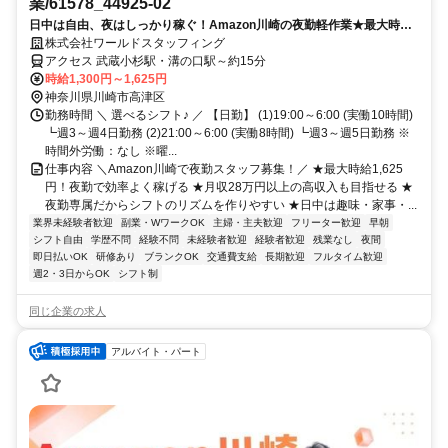
業/61578_44925-02
日中は自由、夜はしっかり稼ぐ！Amazon川崎の夜勤軽作業★最大時給
1,625円！
株式会社ワールドスタッフィング
アクセス 武蔵小杉駅・溝の口駅～約15分
時給1,300円～1,625円
神奈川県川崎市高津区
勤務時間 ＼ 選べるシフト♪ ／ 【日勤】 (1)19:00～6:00 (実働10時間)
┗週3～週4日勤務 (2)21:00～6:00 (実働8時間) ┗週3～週5日勤務 ※
時間外労働：なし ※曜...
仕事内容 ＼Amazon川崎で夜勤スタッフ募集！／ ★最大時給1,625
円！夜勤で効率よく稼げる ★月収28万円以上の高収入も目指せる ★
夜勤専属だからシフトのリズムを作りやすい ★日中は趣味・家事・...
業界未経験者歓迎
副業・WワークOK
主婦・主夫歓迎
フリーター歓迎
早朝
シフト自由
学歴不問
経験不問
未経験者歓迎
経験者歓迎
残業なし
夜間
即日払いOK
研修あり
ブランクOK
交通費支給
長期歓迎
フルタイム歓迎
週2・3日からOK
シフト制
同じ企業の求人
アルバイト・パート