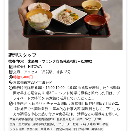
調理スタッフ
扶養内OK！未経験・ブランク◎高時給×週3～/13802
株式会社 HITOWA
交通・アクセス 「用賀駅」徒歩12分
時給1,400円
東京都東京23区世田谷区
勤務時間詳細 6:00～15:00 10:00～19:00 ※食数が増加したら出勤時
間が早まる場合あり 週3日～ シフト制 早く勤務が終わった日は、プ
ライベートの時間を 有意義に活用していただくこ...
仕事内容 ＜勤務地＞ チャーム瀬田：東京都世田谷区瀬田3丁目8‐21
福祉施設での調理業務 ・基本的な仕事内容 調理員として、下ごしら
えや調理を中心に盛り付けや食器洗浄、 清掃などの業務をお願いし...
業界未経験者歓迎
扶養内勤務OK
社員登用あり
副業・WワークOK
主婦・主夫歓迎
資格取得支援あり
フリーター歓迎
バイク通勤OK
早朝
シフト自由
学歴不問
車通勤OK
固定時間制
平日のみOK
経験不問