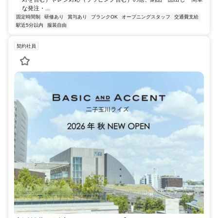
な発注・...
固定時間制
研修あり
賞与あり
ブランクOK
オープニングスタッフ
交通費支給
駅近5分以内
服装自由
契約社員