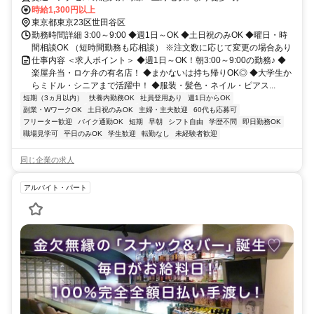
時給1,300円以上
東京都東京23区世田谷区
勤務時間詳細 3:00～9:00 ◆週1日～OK ◆土日祝のみOK ◆曜日・時
間相談OK （短時間勤務も応相談） ※注文数に応じて変更の場合あり
仕事内容 ＜求人ポイント＞ ◆週1日～OK！朝3:00～9:00の勤務♪ ◆
楽屋弁当・ロケ弁の有名店！ ◆まかないは持ち帰りOK◎ ◆大学生か
らミドル・シニアまで活躍中！ ◆服装・髪色・ネイル・ピアス...
短期（3ヵ月以内）
扶養内勤務OK
社員登用あり
週1日からOK
副業・WワークOK
土日祝のみOK
主婦・主夫歓迎
60代も応募可
フリーター歓迎
バイク通勤OK
短期
早朝
シフト自由
学歴不問
即日勤務OK
職場見学可
平日のみOK
学生歓迎
転勤なし
未経験者歓迎
同じ企業の求人
アルバイト・パート