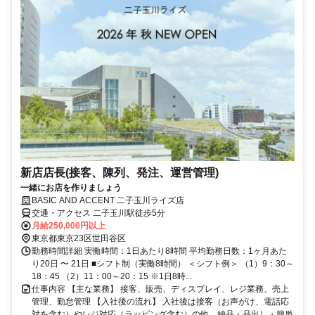
新店店長(接客、陳列、発注、運営管理)
一緒にお店を作りましょう
BASIC AND ACCENT 二子玉川ライズ店
交通・アクセス 二子玉川駅徒歩5分
月給250,000円以上
東京都東京23区世田谷区
勤務時間詳細 実働時間：1日あたり8時間 平均勤務日数：1ヶ月あた
り20日 〜 21日 ■シフト制（実働8時間） ＜シフト例＞ （1）9：30～
18：45 （2）11：00～20：15 ※1日8時...
仕事内容 【主な業務】 接客、販売、ディスプレイ、レジ業務、売上
管理、勤怠管理 【入社後の流れ】 入社後は接客（お声がけ、電話応
対を含む）やレジ対応（ラッピング含む）の他、納品・品出し・簡単