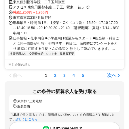
服でok◎
東京個別指導学院 二子玉川教室
アクセス 東急田園都市線 二子玉川駅東口 徒歩3分
時給1,250円～1,760円
東京都東京23区世田谷区
勤務曜日・時間 週1日、1授業～OK 〈コマ割〉 15:50～17:10 17:20
～18:40 18:50～20:10 20:20～21:40 〈講習期間〉 夏期：7/14～8/31
冬期：12...
仕事情報 ● 仕事内容 ■小学生向け授業からスタート ■担当制（科目ご
とに同一講師が担当） 担当学年・科目は、面接時にアンケートをと
り 教室に在籍する生徒さんの希望と 照らして決めていきます。 ...
社員登用あり
交通費支給
シフト制
履歴書不要
同じ企業の求人
前へ
次へ
1
2
3
4
5
この条件の新着求人を受け取る
東京都 / 上野毛駅
服装自由
「LINEで受け取る」では、新着求人のほか、おすすめ情報なども配信しま
す。
詳しくはこちら