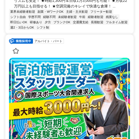
リズムも安定！ ★時給1,300円＆日収1万3,000円も可能！ ★月収22
万円以上も目指せる！ ★空調完備のキレイで快適な倉庫！ ...
業界未経験者歓迎
副業・WワークOK
主婦・主夫歓迎
フリーター歓迎
シフト自由
学歴不問
経験不問
未経験者歓迎
午前
経験者歓迎
残業なし
即日払いOK
研修あり
夕方
ブランクOK
交通費支給
長期歓迎
フルタイム歓迎
週2・3日からOK
シフト制
アルバイト・パート