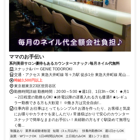
ママのお手伝い
系列美容サロン優待もあるカウンタースナック♪毎月ネイル代無料
スナック&バー GENIE TODOROKI
交通・アクセス 東急大井町線 等々力駅 徒歩1分 東急大井町線 尾山台
駅 徒歩7分 東急大井町線 上野毛駅 徒歩14分
時給3,500円以上
東京都東京23区世田谷区
勤務時間詳細 勤務時間：20:00～5:00 ★週1日、1日3h～OK！ ★月1
～2日程度の勤務もOK! ★終電以降の遅番入れる方も優遇!! ★レギュ
ラー勤務できる方も大歓迎！ ※働き方は完全自由!...
仕事内容 お仕事はとってもシンプル!! お酒を作ったり、お客様と気楽
にお喋りやカラオケを楽しんだり♪ 常連様ばかりで安心のカウンター
スナックで簡単なままのお手伝い！未経験の方もすぐ馴染めて無理な
く働...
制服あり
業界未経験者歓迎
短期（3ヵ月以内）
扶養内勤務OK
週1日からOK
副業・WワークOK
1日4時間以内OK
土日祝のみOK
週1シフト提出