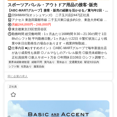
スポーツアパレル・アウトドア用品の接客･販売
【ABC-MARTグループ】接客・販売の経験を活かせる／賞与年2回・昇
給あり・キャリアアップ前提採用・私服OK・個人ノルマなし
OSHMAN'S(オッシュマンズ) 二子玉川店[2447]正社員
アクセス 東急田園都市線 二子玉川東口徒歩約1分、東急大井町線 二
子玉川東口徒歩約1分、東急田園都市線 二子新地東口徒歩約12分
月給244,000円～246,000円
東京都東京23区世田谷区
勤務時間 総労働時間：1ヶ月あたり168時間 9:30～21:30の間で 1日
8hのシフト制 平均勤務日数／1ヶ月あたり22日 ※繁忙状況により残
業や休日出勤発生の場合があります ＜残業抑制取組...
仕事内容 ■おすすめポイント ◎ABC-MARTグループで毎年新規出店
があり成長性も抜群 ◎ノルマなしのアパレル販売 ◎販売未経験から
正社員採用 ◎新人サポート万全 ◎年間休日108日 ◎シフト調整で...
業界未経験者歓迎
経験不問
賞与あり
育休あり
交通費支給
駅近5分以内
シフト制
社割あり
服装自由
同じ企業の求人
正社員