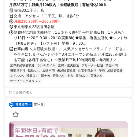
月収28万可｜残業月10h以内｜未経験歓迎｜有給消化100％
mimi33二子玉川店
交通・アクセス 「二子玉川駅」徒歩2分
月給230,708円～260,708円
東京都東京23区世田谷区
勤務時間詳細 実働時間：1日あたり8時間 平均勤務日数：1ヶ月あた
り18日 〜 20日 9:30～20:10(実働8h) ◆早番・遅番交替制 ◆シフト制
（月8日休み） 【シフト例】 早番：9：30...
仕事内容 ＼未経験大歓迎！／ 人気アクセサリーブランドで 「好き」
を仕事にしませんか？ ✅今年3月にオープンの新店 ✅月収28万円以上
も可能（各種手当含む） ✅残業月平均10時間程度 ✅年2回リフ...
業界未経験者歓迎
ランチタイム
主婦・主夫歓迎
フリーター歓迎
学歴不問
職場見学可
転勤なし
経験不問
未経験者歓迎
住宅手当あり
午前
経験者歓迎
ネイルOK
残業なし
駅ナカ
研修あり
夕方
賞与あり
育休あり
オープニングスタッフ
同じ企業の求人
正社員