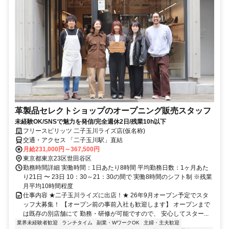
革製品セレクトショップのオープニング販売スタッフ
未経験OK/SNSで魅力を発信/完全週休2日/残業10h以下
フリースピリッツ 二子玉川ライズ店(仮名称)
交通・アクセス 「二子玉川駅」直結
月給231,000円～367,500円
東京都東京23区世田谷区
勤務時間詳細 実働時間：1日あたり8時間 平均勤務日数：1ヶ月あた
り21日 〜 23日 10：30～21：30の間で 実働8時間のシフト制 ※残業
月平均10時間程度
仕事内容 ★二子玉川ライズに出店！★ 26年9月オープン予定でスタ
ッフ大募集！ 【オープン前の事前入社も歓迎します】 オープンまで
は既存の別店舗にて 勤務・研修が可能ですので、 安心してスター...
業界未経験者歓迎
ランチタイム
副業・WワークOK
主婦・主夫歓迎