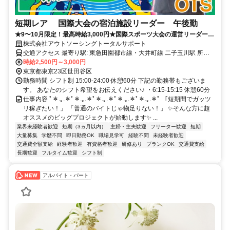
短期レア 国際大会の宿泊施設リーダー 午後勤
★9〜10月限定！最高時給3,000円★国際スポーツ大会の運営リーダー募
集♪履歴書不要＆週3日〜OK！✨
株式会社アウトソーシングトータルサポート
交通アクセス 最寄り駅: 東急田園都市線・大井町線 二子玉川駅 所要
時間: 二子玉川駅（改札口）より 徒歩約5分（二子玉川ライズのオフ
時給2,500円～3,000円
ィス・商業施設エリアを通り抜けてアクセスできます）
東京都東京23区世田谷区
勤務時間 シフト制 15:00-24:00 休憩60分 下記の勤務帯もございま
す。 あなたのシフト希望をお伝えください♪ ・6:15-15:15 休憩60分
仕事内容 ﾟ＊.｡.＊ﾟ＊.｡.＊ﾟ＊.｡.＊ﾟ＊.｡.＊ﾟ＊.｡.＊ﾟ 「短期間でガッツ
リ稼ぎたい！」 「普通のバイトじゃ物足りない！」 ✨そんな方に超
オススメのビッグプロジェクトが始動します✨ ...
業界未経験者歓迎
短期（3ヵ月以内）
主婦・主夫歓迎
フリーター歓迎
短期
大量募集
学歴不問
即日勤務OK
職場見学可
経験不問
未経験者歓迎
交通費全額支給
経験者歓迎
有資格者歓迎
研修あり
ブランクOK
交通費支給
長期歓迎
フルタイム歓迎
シフト制
アルバイト・パート