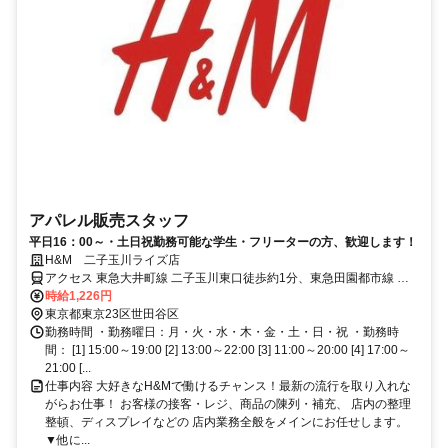
アパレル販売スタッフ
平日16：00～・土日祝勤務可能な学生・フリーターの方、歓迎します！
H&M 二子玉川ライズ店
アクセス 東急大井町線 二子玉川東口徒歩約1分、東急田園都市線 二
子玉川東口徒歩約1分
時給1,226円
東京都東京23区世田谷区
勤務時間 ・勤務曜日：月・火・水・木・金・土・日・祝 ・勤務時
間： [1] 15:00～19:00 [2] 13:00～22:00 [3] 11:00～20:00 [4] 17:00～
21:00 [...
仕事内容 大好きなH&Mで働けるチャンス！最新の流行を取り入れな
がらお仕事！ お客様の接客・レジ、商品の陳列・補充、 店内の整理
整頓、ディスプレイなどの 店内業務全般をメインにお任せします。
▼他に...