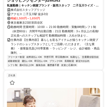
ショッピングセンター)/244343
私服勤務｜キッチン雑貨ブランド・販売スタッフ 二子玉川ライズ・シ
ョッピングセンター（交通費全額支給）
株式会社スタッフブリッジ
アクセス 二子玉川駅 徒歩3分
時給1,500円～1,650円
東京都東京23区世田谷区
勤務時間 営業時間：10:00 ～ 21:00 勤務時間：実働8時間シフト制
（休憩60分） 月間平均出勤日数：21日 勤務期間：3ヶ月以上の長期/
正社員へのステップも相談可 勤務開始時期：入社が決まり...
仕事内容 【仕事内容】 暮らしを彩るアイテムが揃うキッチン雑貨ブ
ランドのショップスタッフとしてご活躍いただきます。 《主な業
務》 ・接客販売及び付帯業務 ・ラッピング ・レジ、会計補助 ・商品
陳列、...
フリーター歓迎
給料前払いOK
学歴不問
即日勤務OK
転勤なし
交通費全額支給
経験者歓迎
週払いOK
即日払いOK
ブランクOK
長期歓迎
駅近5分以内
シフト制
週4日以上OK
服装自由
履歴書不要
友達と応募OK
正社員