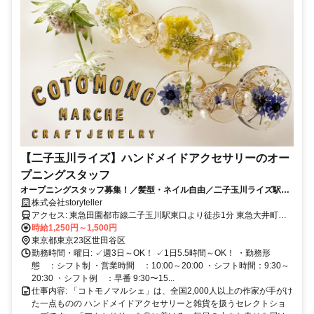
【二子玉川ライズ】ハンドメイドアクセサリーのオー
プニングスタッフ
オープニングスタッフ募集！／髪型・ネイル自由／二子玉川ライズ駅徒
歩チカ1分
株式会社storyteller
アクセス: 東急田園都市線二子玉川駅東口より徒歩1分 東急大井町線
二子玉川駅東口より徒歩1分
時給1,250円～1,500円
東京都東京23区世田谷区
勤務時間・曜日: ✓週3日～OK！ ✓1日5.5時間～OK！ ・勤務形
態 ：シフト制 ・営業時間 ：10:00～20:00 ・シフト時間：9:30～
20:30 ・シフト例 ：早番 9:30〜15...
仕事内容: 「コトモノマルシェ」は、全国2,000人以上の作家が手がけ
た一点ものの ハンドメイドアクセサリーと雑貨を扱うセレクトショ