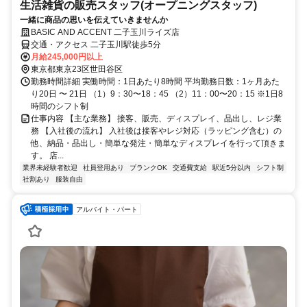
生活雑貨の販売スタッフ(オープニングスタッフ)
一緒に商品の思いを伝えていきませんか
BASIC AND ACCENT 二子玉川ライズ店
交通・アクセス 二子玉川駅徒歩5分
月給245,000円以上
東京都東京23区世田谷区
勤務時間詳細 実働時間：1日あたり8時間 平均勤務日数：1ヶ月あた
り20日 〜 21日 （1）9：30〜18：45 （2）11：00〜20：15 ※1日8
時間のシフト制
仕事内容 【主な業務】 接客、販売、ディスプレイ、品出し、レジ業
務 【入社後の流れ】 入社後は接客やレジ対応（ラッピング含む）の
他、納品・品出し・簡単な発注・簡単なディスプレイを行って頂きま
す。 店...
業界未経験者歓迎
社員登用あり
ブランクOK
交通費支給
駅近5分以内
シフト制
社割あり
服装自由
アルバイト・パート