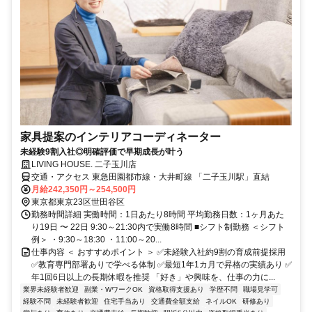
家具提案のインテリアコーディネーター
未経験9割入社◎明確評価で早期成長が叶う
LIVING HOUSE. 二子玉川店
交通・アクセス 東急田園都市線・大井町線 「二子玉川駅」直結
月給242,350円～254,500円
東京都東京23区世田谷区
勤務時間詳細 実働時間：1日あたり8時間 平均勤務日数：1ヶ月あた
り19日 〜 22日 9:30～21:30内で実働8時間 ■シフト制勤務 ＜シフト
例＞ ・9:30～18:30 ・11:00～20...
仕事内容 ＜ おすすめポイント ＞ ✅未経験入社約9割の育成前提採用
✅教育専門部署ありで学べる体制 ✅最短1年1カ月で昇格の実績あり ✅
年1回6日以上の長期休暇を推奨 「好き」や興味を、仕事の力に...
業界未経験者歓迎
副業・WワークOK
資格取得支援あり
学歴不問
職場見学可
経験不問
未経験者歓迎
住宅手当あり
交通費全額支給
ネイルOK
研修あり