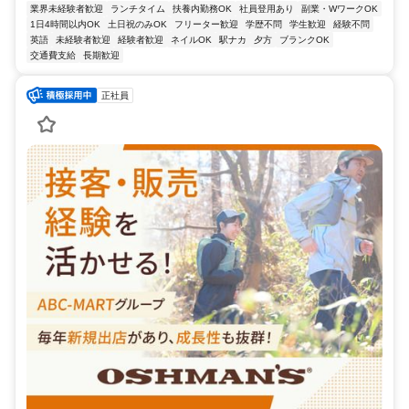
業界未経験者歓迎
ランチタイム
扶養内勤務OK
社員登用あり
副業・WワークOK
1日4時間以内OK
土日祝のみOK
フリーター歓迎
学歴不問
学生歓迎
経験不問
英語
未経験者歓迎
経験者歓迎
ネイルOK
駅ナカ
夕方
ブランクOK
交通費支給
長期歓迎
正社員