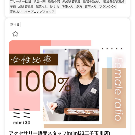
フリーター歓迎
学歴不問
経験不問
未経験者歓迎
住宅手当あり
交通費全額支給
午前
経験者歓迎
残業なし
駅ナカ
研修あり
夕方
賞与あり
ブランクOK
育休あり
オープニングスタッフ
正社員
アクセサリー販売スタッフ(mimi33二子玉川店)