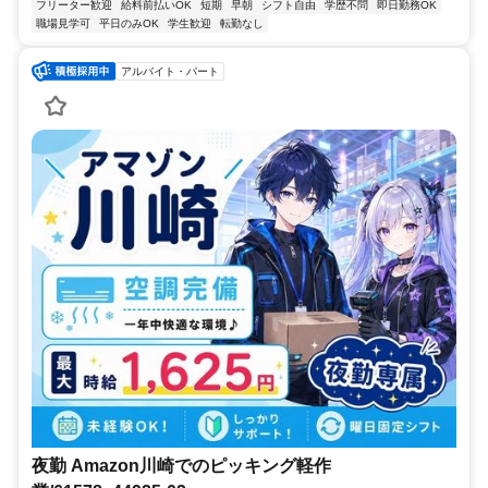
フリーター歓迎
給料前払いOK
短期
早朝
シフト自由
学歴不問
即日勤務OK
職場見学可
平日のみOK
学生歓迎
転勤なし
アルバイト・パート
夜勤 Amazon川崎でのピッキング軽作