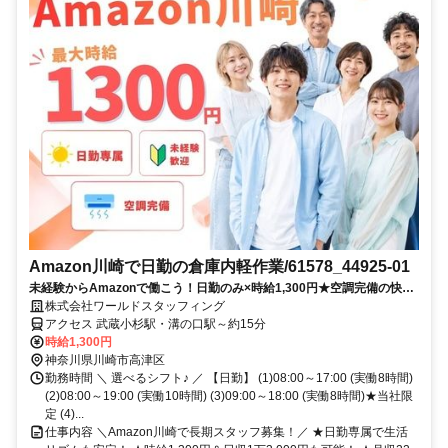
Amazon川崎で日勤の倉庫内軽作業/61578_44925-01
未経験からAmazonで働こう！日勤のみ×時給1,300円★空調完備の快適
倉庫でシンプル作業！
株式会社ワールドスタッフィング
アクセス 武蔵小杉駅・溝の口駅～約15分
時給1,300円
神奈川県川崎市高津区
勤務時間 ＼ 選べるシフト♪ ／ 【日勤】 (1)08:00～17:00 (実働8時間)
(2)08:00～19:00 (実働10時間) (3)09:00～18:00 (実働8時間)★当社限
定 (4)...
仕事内容 ＼Amazon川崎で長期スタッフ募集！／ ★日勤専属で生活