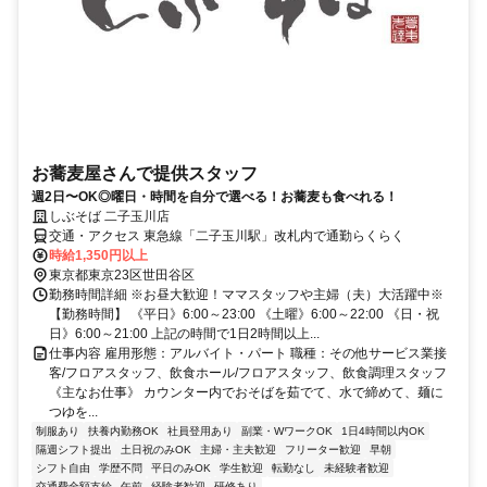
お蕎麦屋さんで提供スタッフ
週2日〜OK◎曜日・時間を自分で選べる！お蕎麦も食べれる！
しぶそば 二子玉川店
交通・アクセス 東急線「二子玉川駅」改札内で通勤らくらく
時給1,350円以上
東京都東京23区世田谷区
勤務時間詳細 ※お昼大歓迎！ママスタッフや主婦（夫）大活躍中※
【勤務時間】 《平日》6:00～23:00 《土曜》6:00～22:00 《日・祝
日》6:00～21:00 上記の時間で1日2時間以上...
仕事内容 雇用形態：アルバイト・パート 職種：その他サービス業接
客/フロアスタッフ、飲食ホール/フロアスタッフ、飲食調理スタッフ
《主なお仕事》 カウンター内でおそばを茹でて、水で締めて、麺に
つゆを...
制服あり
扶養内勤務OK
社員登用あり
副業・WワークOK
1日4時間以内OK
隔週シフト提出
土日祝のみOK
主婦・主夫歓迎
フリーター歓迎
早朝
シフト自由
学歴不問
平日のみOK
学生歓迎
転勤なし
未経験者歓迎
交通費全額支給
午前
経験者歓迎
研修あり