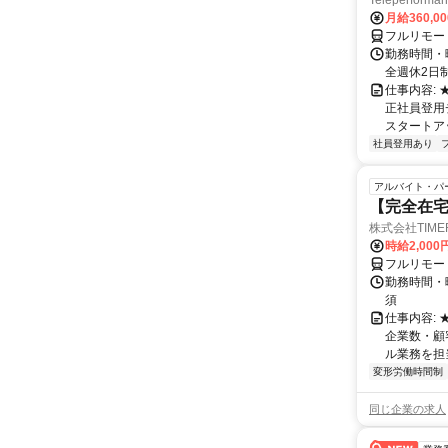
Teleperfor
月給360,0
フルリモー
勤務時間・曜
全週休2日
仕事内容:
正社員登用
スタートア
社員登用あり
アルバイト・パ
【完全在
株式会社TIME
時給2,000
フルリモー
勤務時間・
須
仕事内容:
企業数・顧
ル業務を担当い
変形労働時間制
同じ企業の求人