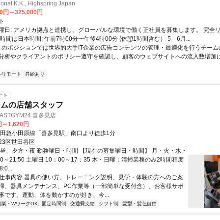
ional K.K., Highspring Japan
00円～325,000円
ト
曜日: アメリカ拠点と連携し、グローバルな環境で働く正社員を募集します。 完全
時間は日本時間: 午前7時00分〜午後4時00分 (休憩1時間含む） 5－6月...
 このポジションでは世界的大手IT企業の広告コンテンツの管理・最適化を行うチー
分析やクライアントのポリシー遵守を確認し、顧客のウェブサイトへの流入数増加
ルリモート
昇給あり
ート
ジムの店舗スタッフ
STGYM24 喜多見店
円～1,620円
小田急小田原線「喜多見駅」南口より徒歩1分
23区世田谷区
、昼、夕方・夜 勤務曜日・時間 【現在の募集曜日・時間】 月・火・水・
:00～21:50 土曜日 10：00～17：35 木・日曜：清掃業務のみ2時間程度
0...
● 仕事内容 器具の使い方、トレーニング説明、見学・体験の方へのご案
掃、器具メンテナンス、PC作業等（一部簡単な受付含）、お客様サポ
事です。運動、体を動かすのが好き、今...
副業・WワークOK
固定時間制
交通費支給
シフト制
髪型・髪色自由