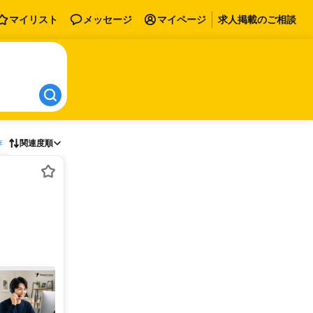
マイリスト
メッセージ
マイページ
求人掲載のご相談
存
関連度順