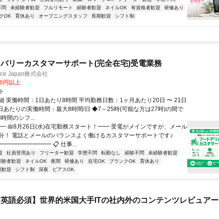
不問
未経験者歓迎
フルリモート
経験者歓迎
ネイルOK
有資格者歓迎
研修あり
クOK
育休あり
オープニングスタッフ
長期歓迎
シフト制
バリーカスタマーサポート(完全在宅)受電業務
ance Japan株式会社
00円以上
ト
 実働時間：1日あたり8時間 平均勤務日数：1ヶ月あたり20日 〜 21日
日あたりの実働時間：最大8時間/日 ◆7～25時(可能な方は27時)の間で
時間のシフ...
━ 📅8月26日(水)在宅勤務スタート！━━ 受電がメインですが、メール
分！ 電話とメールのバランスよく働けるカスタマーサポートです♪
━━━━━━━━ 📋 仕事...
迎
社員登用あり
フリーター歓迎
学歴不問
転勤なし
経験不問
未経験者歓迎
経験者歓迎
ネイルOK
夜間
研修あり
在宅OK
ブランクOK
育休あり
期歓迎
シフト制
深夜
ピアスOK
英語必須】世界的米国大手ITの社内外のコンテンツレビュア