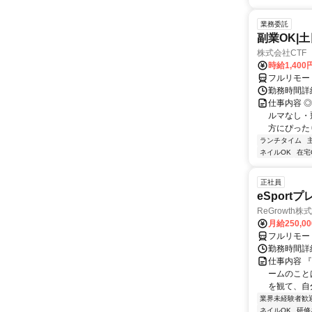
業務委託
副業OK|
株式会社CTF 
時給1,400
フルリモー
勤務時間詳
仕事内容 
ルマなし・
方にぴったり
ランチタイム
ネイルOK
在宅
正社員
eSport
ReGrowth株
月給250,0
フルリモー
勤務時間詳
仕事内容 
ームのこと
を観て、自
業界未経験者歓
ネイルOK
研修