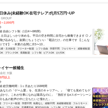
土日休み|未経験OK在宅テレアポ|月5万円~UP
GROUP
円～2,000円
ト
細 自由シフト制（1日4〜8時間）
◎ 土日はしっかり休める。平日の空き時間に自宅から稼働できます ◎ ノ
飛び込みなし。副業にちょうどいい「電話だけ」の仕事です 【こんな
です】 ・本業の合間に月5〜10...
主婦・主夫歓迎
フリーター歓迎
シフト自由
学歴不問
フルリモート
経験者歓迎
OK
ブランクOK
長期歓迎
シフト制
ピアスOK
ひげOK
プレイヤー候補生
式会社 大阪
00円以上
ト
細 総労働時間：1ヶ月あたり168時間
『あなたの「ゲーム愛」を、生涯のキャリアへ。』 「寝ても覚めてもゲ
ばかり。これが仕事になれば最高なのに」 「熱狂するeスポーツシーン
分もあの歓声の中に立ちたいと憧れた」...
迎
フリーター歓迎
学歴不問
転勤なし
経験不問
未経験者歓迎
フルリモート
あり
ブランクOK
交通費支給
駅近5分以内
シフト制
ピアスOK
服装自由