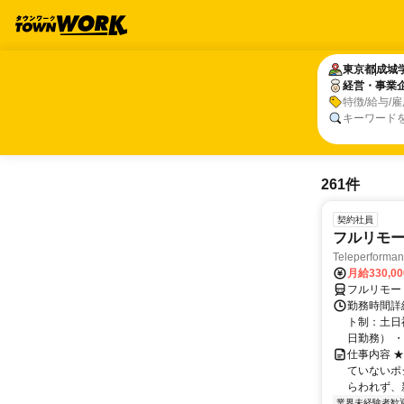
東京都
東京都
成城
成城
経営・事業
経営・事業
特徴/給与/
キーワード
261件
契約社員
フルリモー
Teleperform
月給330,0
フルリモー
勤務時間詳
ト制：土日
日勤務） ・
仕事内容 
ていないポ
らわれず、新
業界未経験者歓