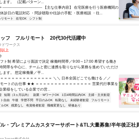
ます。 （記載パターン...
 -------------------------------- 【主な仕事内容】 在宅医療を行う医療機関の
休診日の電話対応 ・問診聴取や往診の手配 ・医療相談 ・往...
ルリモート
在宅OK
シフト制
ッフ フルリモート 20代30代活躍中
ウドワークス
0円以上
ト
フト制 希望により面談で決定 稼働時間帯／9:00～17:00 希望する働き
時間帯を中心に、チームと密に連携を取りながら業務を進めていただけ
ます。 想定稼働量／平...
＝＝＝＝＝＝＝＝＝＝＝＝＝＝＝ ＼＼ 日本全国どこでも働ける ／／
リモートのお仕事 ★★ ＝＝＝＝＝＝＝＝＝＝＝＝＝＝＝ 営業代行事業を
企業様をしている企業での営...
迎
短期（3ヵ月以内）
副業・WワークOK
1日4時間以内OK
主婦・主夫歓迎
フト自由
午後
学歴不問
平日のみOK
転勤なし
未経験者歓迎
フルリモート
イルOK
残業なし
有資格者歓迎
職種変更なし
研修あり
ル・プレミアムカスタマーサポート&TL大量募集!半年後正社