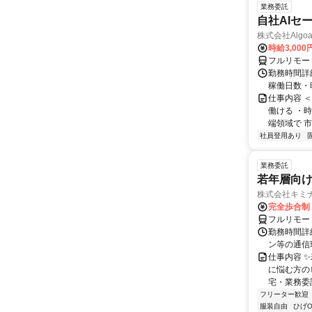
業務委託
自社AIセ
株式会社Algoa
時給3,000
フルリモー
勤務時間詳細
稼働日数・
仕事内容 
働ける ・時
端領域で 市
社員登用あり
業務委託
若年層向け
株式会社キミ
完全歩合制
フルリモー
勤務時間詳
ン等の通信環境があ
仕事内容 
に悩む方の
宅・業務委
フリーター歓迎
服装自由
ひげO