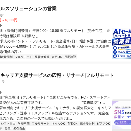
ールスソリューションの営業
ge
円～4,000円
ト
 ＜稼働時間帯例＞ 平日9:00～18:00 ※フルリモート（完全在宅） ※
時間は相談可 ※残業なし
＜求人のポイント＞ ・フルリモート×完全週休2日！ 場所を選ばず自由に
給3,000～4,000円！ スキルに応じた高単価報酬 ・AI×セールスの最先
場価値の高い...
固定時間制
フルリモート
経験者歓迎
在宅OK
長期歓迎
キャリア支援サービスの広報・リサーチ|フルリモート
ナラ
ト
細 *完全在宅（フルリモート）* 全国どこからでも、PC・スマートフォ
れば業務可能です。 ‾‾‾‾‾‾‾‾‾‾‾‾‾‾‾‾‾‾‾‾‾‾‾‾‾‾‾‾‾‾ *業務環境* ● ...
✨若年層向けキャリア支援サービス「キミナラ」の認知拡大と、キャリア
ヒアリング・送客（トスアップ）を担当するポジションです。 完全在
託のため、ご自身のペースで活動いただけま...
シフト自由
学歴不問
フルリモート
ネイルOK
在宅OK
完全歩合制
ピアスOK
K
髪型・髪色自由