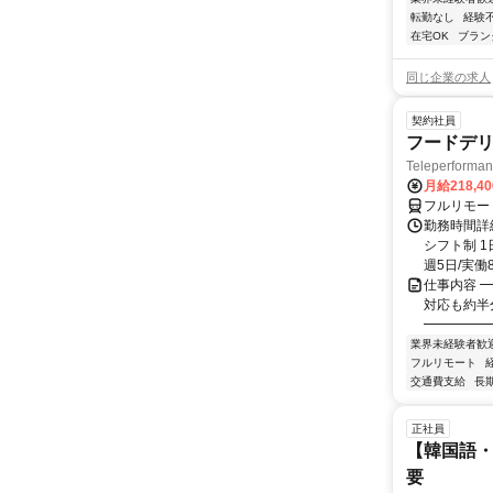
転勤なし
経験
在宅OK
ブラン
同じ企業の求人
契約社員
フードデリ
Teleperform
月給218,4
フルリモー
勤務時間詳細
シフト制 1
週5日/実働8
仕事内容 ━
対応も約半
━━━━━━
業界未経験者歓
フルリモート
交通費支給
長
正社員
【韓国語・
要