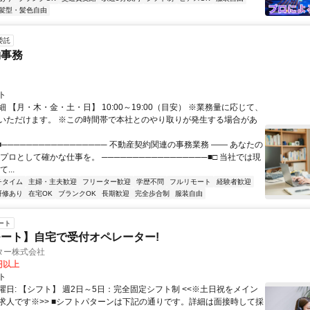
髪型・髪色自由
委託
約事務
ト
 【月・木・金・土・日】 10:00～19:00（目安） ※業務量に応じて、
いただけます。 ※この時間帯で本社とのやり取りが発生する場合があ
■───────────────── 不動産契約関連の事務業務 ―― あなたの
プロとして確かな仕事を。 ─────────────────■□ 当社では現
...
チタイム
主婦・主夫歓迎
フリーター歓迎
学歴不問
フルリモート
経験者歓迎
研修あり
在宅OK
ブランクOK
長期歓迎
完全歩合制
服装自由
ート
ート】自宅で受付オペレーター!
ター株式会社
0円以上
ト
曜日: 【シフト】 週2日～5日：完全固定シフト制 <<※土日祝をメイン
求人です※>> ■シフトパターンは下記の通りです。詳細は面接時して採