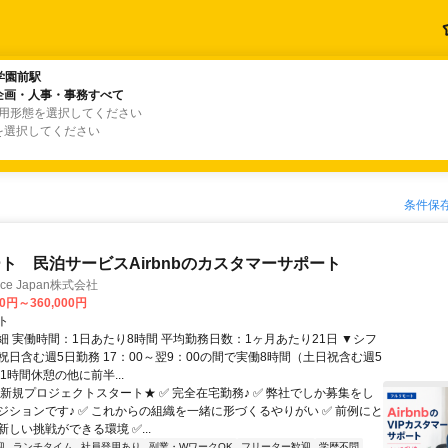
学園前駅
学園前駅
企画・人事・事務すべて
企画・人事・事務すべて
雇用形態を選択してください
を選択してください
条件保
ト 民泊サービスAirbnbのカスタマーサポート
ance Japan株式会社
00円～360,000円
ト
細 実働時間：1日あたり8時間 平均勤務日数：1ヶ月あたり21日 ▼シフ
祝日含む週5日勤務 17：00～翌9：00の間で実働8時間（土日祝含む週5
1時間休憩の他に前半...
★新規プロジェクトスタート★ ✅ 完全在宅勤務♪ ✅ 弊社でしか募集をし
ジションです♪ ✅ これからの組織を一緒に形づくるやりがい ✅ 前例にと
しい挑戦ができる環境 ✅...
迎
ランチタイム
社員登用あり
副業・WワークOK
フリーター歓迎
学歴不問