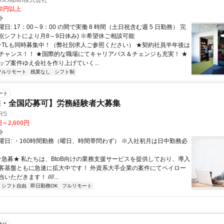
manceJapan株式会社
00円以上
ト
日: 17：00～9：00 の間で実働 8 時間（土日祝含む週 5 日勤務） 完
制(シフトにより月8～9日休み) ※希望休ご相談可能
 ★TLも同時募集中！（弊社別求人ご参照ください） ★契約社員半年後は
チャンス！！ ★国際的な職場にてキャリアパス＆チェンジも充実！ ★
ップ案件ゆえ会社を作り上げていく...
フルリモート
残業なし
シフト制
ート
宅・全国応募可】労務経験者大募集
RS
円～2,600円
ト
曜日: ・160時間勤務（曜日、時間帯問わず） ※入社初月は日中勤務必
 ★急募★ 私たちは、BtoB向けの業務支援サービスを提供しており、導入
客基盤ともに急速に拡大中です！ 外資系大手企業の案件にてペイロー
ただきます！ ////...
シフト自由
即日勤務OK
フルリモート