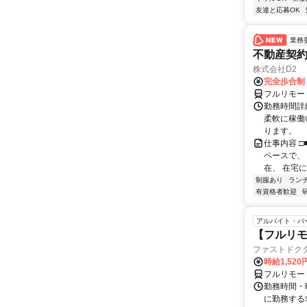
友達と応募OK
業務
不動産契
株式会社D2
完全歩合制
フルリモー
勤務時間詳細
柔軟に稼働
ります。
仕事内容 □
ペースで、 
在、 在宅にて
制服あり
ラン
有資格者歓迎
アルバイト・パ
【フルリモ
ファストドク
時給1,52
フルリモー
勤務時間・
に勤務する