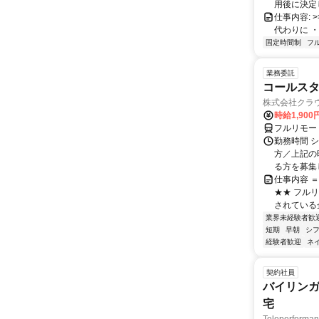
用後に決定し
仕事内容: >>
代わりに ・
固定時間制
フ
業務委託
コールスタ
株式会社クラ
時給1,90
フルリモー
勤務時間 シ
方／上記の
る方を募集し
仕事内容 
★★ フル
されている
業界未経験者歓
短期
早朝
シ
経験者歓迎
ネ
契約社員
バイリンガ
宅