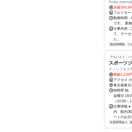
Drake Internat
月給300,0
フルリモー
勤務時間・
です。 業務
仕事内容:
て、データ
た...
固定時間制
フ
アルバイト・パ
スポーツ
ティップネスFA
時給1,230
アクセス 
東京都東京
時間帯 朝
金曜日 18
（10:00～18:
仕事情報 
内、館内清
ートのお仕
社員登用あり