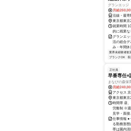
グランエッジ
月給260,0
沿線・最寄
東京都東京
就業時間 1
的に残業な
グランエッ
活の総合デ
み・年間休日
業界未経験者歓
ブランクOK
長
正社員
早番専任×
まなびの森保
月給240,0
アクセス 京
東京都東京
時間帯 昼、
労働制 ※週
見学・面接..
仕事情報 
る勤務形態
帯は園内清