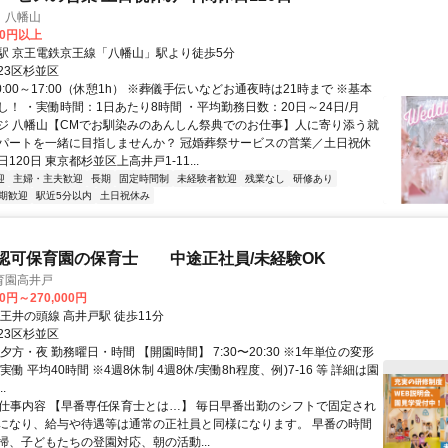
 八幡山
00円以上
駅 京王電鉄京王線「八幡山」駅より徒歩5分
23区杉並区
0:00～17:00（休憩1h） ※葬儀手伝いなどお通夜時は21時まで ※基本
し！ ・実働時間：1日あたり8時間 ・平均勤務日数：20日～24日/月
ジ 八幡山【CMでお馴染みのあんしん祭典でのお仕事】人に寄り添う就
パートを一緒に目指しませんか？ 冠婚葬祭サービスの営業／土日祝休
120日 東京都杉並区上高井戸1-11...
迎
主婦・主夫歓迎
長期
固定時間制
未経験者歓迎
残業なし
研修あり
期歓迎
駅近5分以内
土日祝休み
認可保育園の保育士 中途正社員/未経験OK
育園高井戸
00円～270,000円
王井の頭線 高井戸駅 徒歩11分
23区杉並区
夕方・夜 勤務曜日・時間 【開園時間】 7:30〜20:30 ※1年単位の変形
実働 平均40時間 ※4週8休制 4週8休/実働8h程度、例)7-16 等 詳細は園
.
● 仕事内容 【早番専任保育士とは…】 毎日早番出勤のシフトで固定され
になり、給与や待遇等は通常の正社員と同様になります。 早番の時間
掃、子どもたちの登園対応、朝の活動...