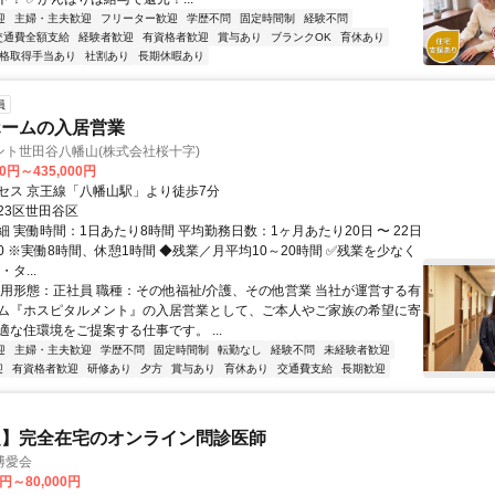
迎
主婦・主夫歓迎
フリーター歓迎
学歴不問
固定時間制
経験不問
交通費全額支給
経験者歓迎
有資格者歓迎
賞与あり
ブランクOK
育休あり
格取得手当あり
社割あり
長期休暇あり
員
ホームの入居営業
ント世田谷八幡山(株式会社桜十字)
50円～435,000円
セス 京王線「八幡山駅」より徒歩7分
23区世田谷区
 実働時間：1日あたり8時間 平均勤務日数：1ヶ月あたり20日 〜 22日
7:30 ※実働8時間、休憩1時間 ◆残業／月平均10～20時間 ✅残業を少なく
タ...
雇用形態：正社員 職種：その他福祉/介護、その他営業 当社が運営する有
ム『ホスピタルメント』の入居営業として、ご本人やご家族の希望に寄
適な住環境をご提案する仕事です。 ...
迎
主婦・主夫歓迎
学歴不問
固定時間制
転勤なし
経験不問
未経験者歓迎
迎
有資格者歓迎
研修あり
夕方
賞与あり
育休あり
交通費支給
長期歓迎
定】完全在宅のオンライン問診医師
博愛会
0円～80,000円