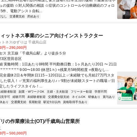
 ☆主に精神科患者の訪問看護と要介護者の日常生活の援助 ☆服薬管理や
ュの援助 ☆対人関係の相談 ☆症状のコントロールや治療継続のフォロ
～5件、電動アシスト自転...
業なし
交通費支給
昇給あり
フィットネス事業のシニア向けインストラクター
ットネスゆずりは 千歳烏山店
00円～290,000円
セス 京王線「千歳烏山駅」より徒歩５分
23区世田谷区
 実働時間：1日あたり8時間 平均勤務日数：1ヶ月あたり20日 〜 21日
¨*¨*¨*¨*¨*¨* 9:00〜18:00 (休憩1ｈ) ⭐残業月5時間程度 ⭐夜勤なし...
完全週休2日＆年間休日115～120日以上 ✅未経験でも月給27万円スタ
定した収入！ ✅充実の福利厚生あり♪ ✅9割が未経験スタートの職場 ✅日
定したライフスタイル！...
未経験者歓迎
副業・WワークOK
主婦・主夫歓迎
フリーター歓迎
学歴不問
場見学可
経験不問
未経験者歓迎
交通費全額支給
ネイルOK
研修あり
賞与あり
休あり
交通費支給
長期歓迎
駅近5分以内
資格取得手当あり
リの作業療法士(OT)/千歳烏山営業所
え
00円～500,000円