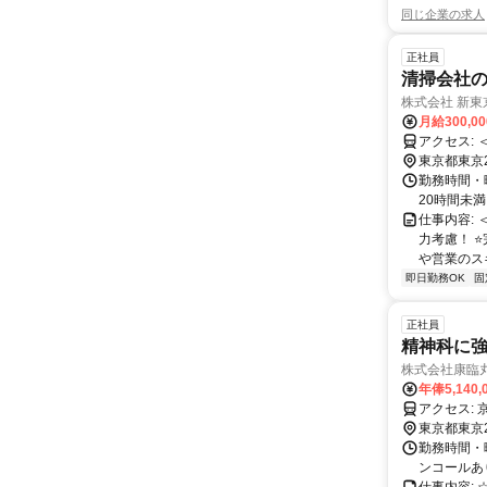
同じ企業の求人
正社員
清掃会社
株式会社 新東
月給300,0
東京都東京
勤務時間・曜
20時間未
仕事内容:
力考慮！ 
や営業のスキ
即日勤務OK
固
正社員
精神科に
株式会社康臨
年俸5,140,
ア
東京都東京
勤務時間・曜
ンコールあ