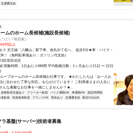
交通費支給
員
ームのホーム長候補(施設長候補)
つどい｢島田家｣
,000円以上
セス 京王線「八幡山」駅下車、改札出て右へ、 徒歩5分★車・バイク・
OK！（無料駐車場あり：ガソリン代支給）
23区世田谷区
 実働時間：1日あたり8時間 平均勤務日数：1ヶ月あたり21日 〜 22日
0
グループホームのホーム長候補お仕事です。 ★わたしたちは「お一人お
活に合わせた丁寧な対応」を心がけています！ ご利用者さまの人生に
そんな素敵なお仕事を一緒にしませんか？★...
資格取得支援あり
フリーター歓迎
バイク通勤OK
車通勤OK
固定時間制
験者歓迎
有資格者歓迎
ブランクOK
育休あり
交通費支給
駅近5分以内
フラ基盤(サーバー)技術者募集
子