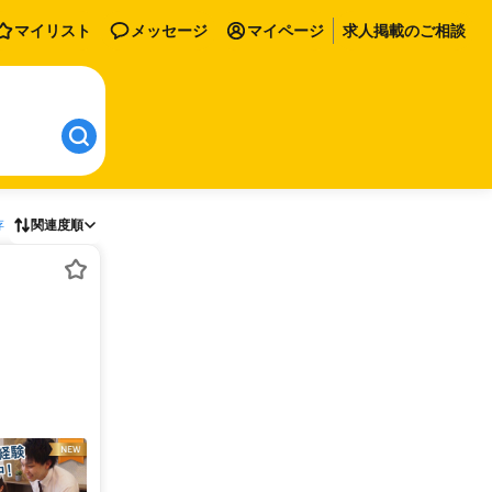
マイリスト
メッセージ
マイページ
求人掲載のご相談
存
関連度順