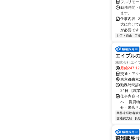
フルリモー
勤務時間・曜
ます。
仕事内容:
大に向けて
が必要です！
シフト自由
フ
エイブルの
株式会社エイ
月給247,1
交通・アク
東京都東京
勤務時間詳
24日 【就業
仕事内容 
へ、 賃貸
せ・来店され
業界未経験者歓
交通費支給
長
冠婚葬祭サ