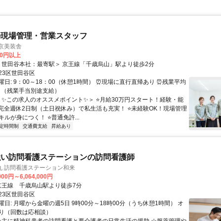
の現場管理・営業スタッフ
京美装舎
00円以上
アクセス: ＜世田谷本社：最寄駅＞ 京王線「千歳烏山」駅より徒歩2分
23区世田谷区
日: 9：00～18：00（休憩1時間） ⏰現場に直行直帰あり ⏰残業平均
満 （残業手当別途支給）
 ＜✨この求人のオススメポイント✨＞ ⭐月給30万円スタート！経験・能
⭐完全週休2日制（土日祝休み）で私生活も充実！ ⭐未経験OK！現場管理
ルが身につく！ ⭐普通免許...
定時間制
交通費支給
昇給あり
強い訪問看護ステーションの訪問看護師
丸 訪問看護ステーション和来
000円～6,064,000円
クセス: 京王線 千歳烏山駅より徒歩7分
23区世田谷区
日: 月曜から金曜の週5日 9時00分～18時00分（うち休憩1時間） オ
り（回数は応相談）