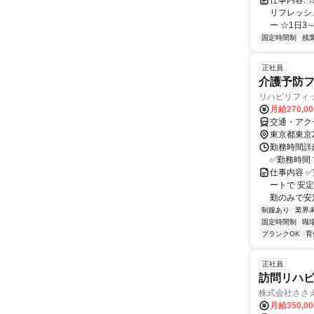
仕事内容:
リフレッシ
ー ☆1日3
固定時間制
残
正社員
介護予防
リハビリフィ
月給270,0
交通・アク
東京都東京
勤務時間詳細
✅勤務時間 ¨*
仕事内容 ✅
ートで 安
勤のみで安
制服あり
業界
固定時間制
職
ブランクOK
育
正社員
訪問リハビ
株式会社ささ
月給350,0