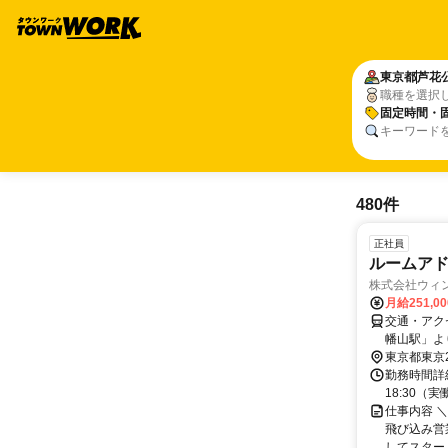
東京都
芦花
職種を選択
固定時間・
キーワード
480件
正社員
ルームアド
株式会社ウィ
月給251,0
交通・アク
幡山駅」よ
東京都東京
勤務時間詳細
18:30
仕事内容 ＼
飛び込み営
してスタート