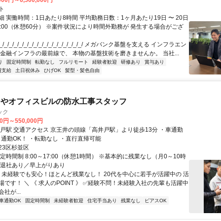
000円～6,500,000円
ト
 実働時間：1日あたり8時間 平均勤務日数：1ヶ月あたり19日 〜 20日
18:00（休憩60分） ※案件状況により時間外勤務が 発生する場合がござ
/_/_/_/_/_/_/_/_/_/_/_/_/_/_/_/_/ メガバンク基盤を支える インフラエン
 金融インフラの最前線で、 本物の基盤技術を磨きませんか。 当社...
り
固定時間制
転勤なし
フルリモート
経験者歓迎
研修あり
賞与あり
費支給
土日祝休み
ひげOK
髪型・髪色自由
ンやオフィスビルの防水工事スタッフ
ック
00円～550,000円
より徒歩13分 ・車通勤
OK／バイク通勤OK！ ・転勤なし ・直行直帰可能
23区杉並区
定時間制 8:00～17:00（休憩1時間） ※基本的に残業なし（月0～10時
時退社あり／早上がりあり
／ 未経験でも安心！ほとんど残業なし！ 20代を中心に若手が活躍中の 活
です！ ＼ 《 求人のPOINT 》 ✅経験不問！未経験入社の先輩も活躍中
社が...
車通勤OK
固定時間制
未経験者歓迎
住宅手当あり
残業なし
ピアスOK