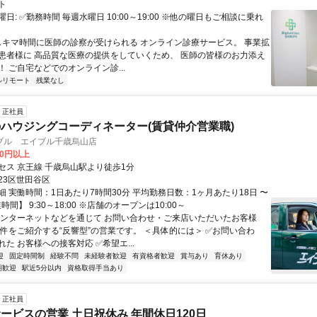
ト
日: ✅勤務時間 毎週水曜日 10:00～19:00 ※他の曜日もご相談に乗れ
 スキマ時間に医師の診察が受けられる オンライン診療サービス。 事業拡
患者様に 高品質な医療の提供をしていくため、 医師の皆様のお力添え
 ご自宅などでのオンライン診...
ルリモート
残業なし
正社員
ハウジングコーディネーター(賃貸仲介営業職)
ブル エイブル千歳烏山店
20円以上
セス 京王線 千歳烏山駅より徒歩1分
23区世田谷区
細 実働時間：1日あたり7時間30分 平均勤務日数：1ヶ月あたり18日 〜
時間】 9:30～18:00 ※店舗のオープンは10:00～
インターネットなどを通じて お問い合わせ・ご来店いただいたお客様
物件をご紹介する“反響型”の営業です。 ＜具体的には＞ ✅お問い合わ
た お客様への接客対応 ✅希望エ...
迎
固定時間制
経験不問
未経験者歓迎
有資格者歓迎
賞与あり
育休あり
期歓迎
駅近5分以内
資格取得手当あり
正社員
ービスの営業 土日祝休み 年間休日120日