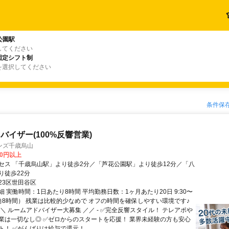
公園駅
してください
固定シフト制
を選択してください
条件保
バイザー(100%反響営業)
ンズ千歳烏山
00円以上
セス 「千歳烏山駅」より徒歩2分／「芦花公園駅」より徒歩12分／「八
り徒歩22分
23区世田谷区
 実働時間：1日あたり8時間 平均勤務日数：1ヶ月あたり20日 9:30〜
（実働8時間） 残業は比較的少なめで オフの時間を確保しやすい環境です♪
＼ ルームアドバイザー大募集 ／／ - ✅完全反響スタイル！ テレアポや
業は一切なし◎ ✅ゼロからのスタートを応援！ 業界未経験の方も安心
！ ✅がんばりは給与で還元！...