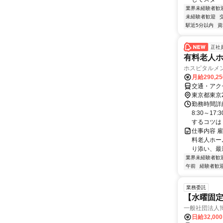
業界未経験者歓
未経験者歓迎
駅近5分以内
資
正社
有料老人
ホスピタルメ
月給290,2
交通・アク
東京都東京
勤務時間詳細
8:30～1
するコツは ・
仕事内容 
料老人ホー
り添い、最
業界未経験者歓
午前
経験者歓
業務委託
【水曜固
一般社団法人
日給32,00