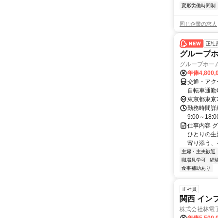
変形労働時間制
同じ企業の求人
正社
グループホ
グループホーム
年俸4,800
交通・アク
自転車通勤
東京都東京
勤務時間詳細
9:00～18:0
仕事内容 
ひとりの生
寄り添う、
主婦・主夫歓迎
職場見学可
経
食事補助あり
正社員
関西 イン
株式会社林電