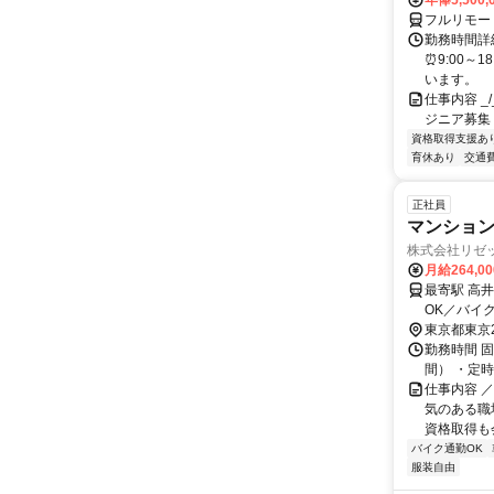
年俸5,500,
フルリモー
勤務時間詳細
⏰9:00～
います。
仕事内容 _/_
ジニア募集
資格取得支援あ
育休あり
交通
正社員
マンショ
株式会社リゼ
月給264,0
最寄駅 高井戸駅 交通アクセス 京王井の頭線「高井戸駅」
東京都東京
勤務時間 固
間） ・定
仕事内容 
気のある職場
資格取得も会
バイク通勤OK
服装自由