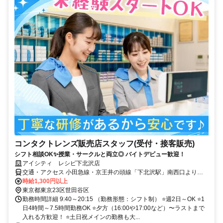
コンタクトレンズ販売店スタッフ(受付・接客販売)
シフト相談OK✨授業・サークルと両立◎ バイトデビュー歓迎！
アイシティ レシピ下北沢店
交通・アクセス 小田急線・京王井の頭線「下北沢駅」南西口より徒
歩1分
時給1,300円以上
東京都東京23区世田谷区
勤務時間詳細 9:40～20:15 （勤務形態：シフト制） ⭐週2日～OK ⭐1
日4時間～7.5時間勤務OK ⭐夕方（16:00や17:00など）〜ラストまで
入れる方歓迎！ ⭐土日祝メインの勤務も大...