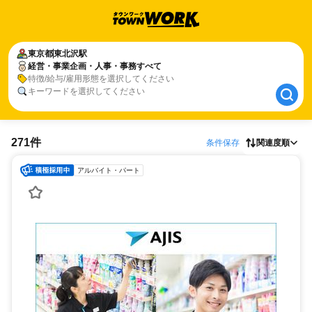
東京都
東京都
東北沢駅
東北沢駅
経営・事業企画・人事・事務すべて
経営・事業企画・人事・事務すべて
特徴/給与/雇用形態を選択してください
キーワードを選択してください
271件
条件保存
関連度順
アルバイト・パート