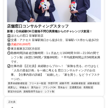
店舗窓口コンサルティングスタッフ
新着｜◎未経験OK◎資格不問◎異業種からのチャレンジ大歓迎！
ほけんの窓口 笹塚駅前店
交通・アクセス 笹塚駅南口から徒歩1分、笹塚駅バス停から徒歩2分
月給250,000円
東京都東京23区渋谷区
勤務時間詳細 総労働時間：1ヶ月あたり160時間 9:00～21:00の間で
シフト制（休憩1.5時間／実働8時間） ＊平均残業時間は月5時間未満
です。
仕事内容 【正社員】未経験からプロへ！ 「保険を売る」のではなく
「人生の資金計画」を一緒に考える 窓口コンサルティングのお仕
事。 【仕事内容の詳細】 「結婚した」「家を買う」など ライフステ
ージの...
業界未経験者歓迎
フリーター歓迎
学歴不問
経験不問
未経験者歓迎
経験者歓迎
残業なし
研修あり
賞与あり
ブランクOK
育休あり
交通費支給
長期歓迎
駅近5分以内
資格取得手当あり
シフト制
正社員