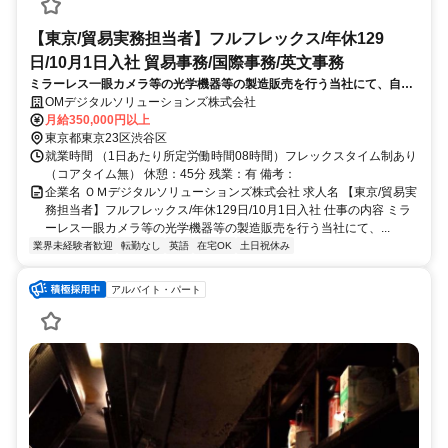
【東京/貿易実務担当者】フルフレックス/年休129
日/10月1日入社 貿易事務/国際事務/英文事務
ミラーレス一眼カメラ等の光学機器等の製造販売を行う当社にて、自社
製品を、スムーズに世界へ届けるための貿易実務およびグローバルな在
OMデジタルソリューションズ株式会社
庫管理をお任せします。
月給350,000円以上
東京都東京23区渋谷区
就業時間 （1日あたり所定労働時間08時間）フレックスタイム制あり
（コアタイム無） 休憩：45分 残業：有 備考：
企業名 ＯＭデジタルソリューションズ株式会社 求人名 【東京/貿易実
務担当者】フルフレックス/年休129日/10月1日入社 仕事の内容 ミラ
ーレス一眼カメラ等の光学機器等の製造販売を行う当社にて、...
業界未経験者歓迎
転勤なし
英語
在宅OK
土日祝休み
アルバイト・パート