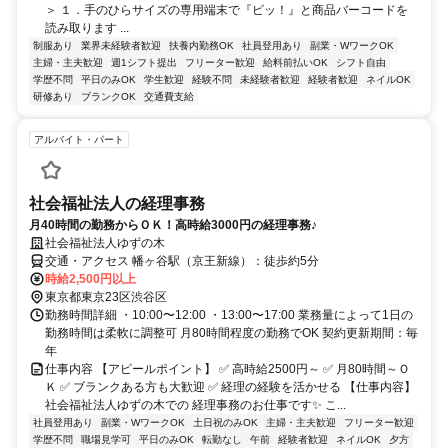
＞ １．手のひらサイズの専用端末で『ピッ！』と商品バーコードを
読み取ります ...
制服あり
業界未経験者歓迎
扶養内勤務OK
社員登用あり
副業・WワークOK
主婦・主夫歓迎
週1シフト提出
フリーター歓迎
給料前払いOK
シフト自由
学歴不問
平日のみOK
学生歓迎
経験不問
未経験者歓迎
経験者歓迎
ネイルOK
研修あり
ブランクOK
交通費支給
アルバイト・パート
社会福祉法人の経理事務
月40時間の勤務からＯＫ！高時給3000円の経理事務♪
社会福祉法人ゆずの木
交通・アクセス 幡ヶ谷駅（京王新線）：徒歩約5分
時給2,500円以上
東京都東京23区渋谷区
勤務時間詳細 ・10:00〜12:00 ・13:00〜17:00 業務量によって1日の
勤務時間は柔軟に調整可 月80時間程度の勤務でOK 契約更新期間：毎
年
仕事内容 【アピールポイント】 ✅ 高時給2500円～ ✅ 月80時間～Ｏ
Ｋ ✅ ブランクある方も大歓迎 ✅ 経理の経験を活かせる 【仕事内容】
社会福祉法人ゆずの木での 経理事務のお仕事です✨ こ...
社員登用あり
副業・WワークOK
土日祝のみOK
主婦・主夫歓迎
フリーター歓迎
学歴不問
職場見学可
平日のみOK
転勤なし
午前
経験者歓迎
ネイルOK
夕方