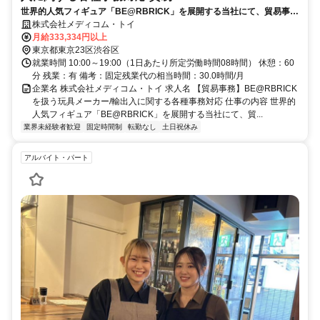
世界的人気フィギュア「BE@RBRICK」を展開する当社にて、貿易事
務・出荷業務サポートをお任せします。営業メンバーと連携しながら、
株式会社メディコム・トイ
商品がスムーズに届けられるよう裏方として事業を支えるポジションで
月給333,334円以上
す。
東京都東京23区渋谷区
就業時間 10:00～19:00（1日あたり所定労働時間08時間） 休憩：60
分 残業：有 備考：固定残業代の相当時間：30.0時間/月
企業名 株式会社メディコム・トイ 求人名 【貿易事務】BE@RBRICK
を扱う玩具メーカー/輸出入に関する各種事務対応 仕事の内容 世界的
人気フィギュア「BE@RBRICK」を展開する当社にて、貿...
業界未経験者歓迎
固定時間制
転勤なし
土日祝休み
アルバイト・パート