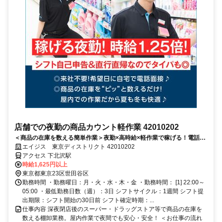
店舗での夜勤の商品カウント軽作業 42010202
＜商品の在庫を数える簡単作業＞夜勤×高時給×軽作業で稼げる！電話面
接で来社＆履歴書不要！
エイジス 東京ディストリクト 42010202
アクセス 下北沢駅
時給1,625円以上
東京都東京23区世田谷区
勤務時間 ・勤務曜日：月・火・水・木・金 ・勤務時間： [1] 22:00～
05:00 ・最低勤務日数（週）：3日 シフトサイクル：1週間 シフト提
出期限：シフト開始の30日前 シフト確定時期：...
仕事内容 深夜閉店後のスーパー・ドラッグストア等で商品の在庫を
数える棚卸業務。屋内作業で夜間でも安心・安全！ ＜お仕事の流れ