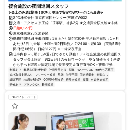
複合施設の夜間巡回スタッフ
✨金土のみ週2勤務！駅チカ現場で安定◎Wワークにも最適✨
SPD株式会社 東京西巡回センター(三鷹)TW032
交通・アクセス 京王線「笹塚駅」徒歩2分 ★交通費全額支給★未経験
歓迎
日給8,127円
東京都東京23区渋谷区
勤務時間詳細 実働時間：1日あたり5時間30分 平均勤務日数：1ヶ月
あたり8日 ＼金曜・土曜の週2日勤務／ ⏰24:00～翌6:30 （実働5.5時
間/休憩1時間） 日給8127円 ※一律深夜手当...
仕事内容 ⭐＼駅チカ×週2日でゆとり勤務！／⭐ 複合施設の夜間巡回ス
タッフ ✅金土限定！週2日だけの夜勤ワーク ✅丁寧な研修あり！基礎
から学べる環境 ✅固定現場で長期安定＆直行直帰OK ✅夜勤で効...
制服あり
業界未経験者歓迎
社員登用あり
副業・WワークOK
60代も応募可
資格取得支援あり
フリーター歓迎
早朝
学歴不問
固定時間制
転勤なし
経験不問
未経験者歓迎
交通費全額支給
経験者歓迎
夜間
有資格者歓迎
研修あり
ブランクOK
長期歓迎
アルバイト・パート