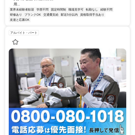
用...
業界未経験者歓迎
学歴不問
固定時間制
職場見学可
転勤なし
経験不問
研修あり
ブランクOK
交通費支給
駅近5分以内
資格取得手当あり
友達と応募OK
アルバイト・パート