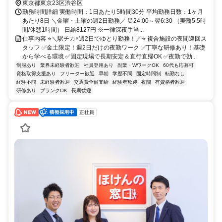
東京都東京23区渋谷区
勤務時間詳細 実働時間：1日あたり5時間30分 平均勤務日数：1ヶ月
あたり8日 ＼金曜・土曜の週2日勤務／ ⏰24:00～翌6:30 （実働5.5時
間/休憩1時間） 日給8127円 ※一律深夜手当...
仕事内容 ⭐＼駅チカ×週2日でゆとり勤務！／⭐ 複合施設の夜間巡回ス
タッフ ✅金土限定！週2日だけの夜勤ワーク ✅丁寧な研修あり！基礎
から学べる環境 ✅固定現場で長期安定＆直行直帰OK ✅夜勤で効...
制服あり
業界未経験者歓迎
社員登用あり
副業・WワークOK
60代も応募可
資格取得支援あり
フリーター歓迎
早朝
学歴不問
固定時間制
転勤なし
経験不問
未経験者歓迎
交通費全額支給
経験者歓迎
夜間
有資格者歓迎
研修あり
ブランクOK
長期歓迎
正社員