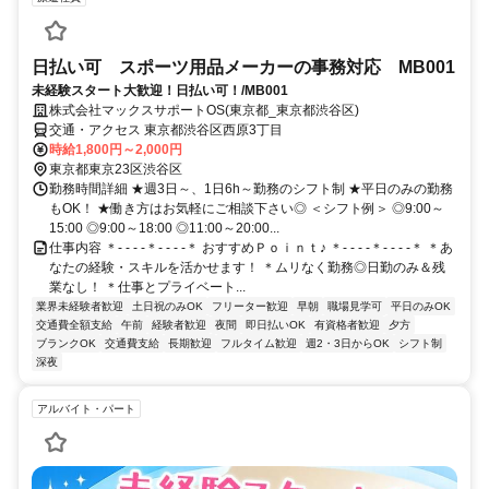
日払い可 スポーツ用品メーカーの事務対応 MB001
未経験スタート大歓迎！日払い可！/MB001
株式会社マックスサポートOS(東京都_東京都渋谷区)
交通・アクセス 東京都渋谷区西原3丁目
時給1,800円～2,000円
東京都東京23区渋谷区
勤務時間詳細 ★週3日～、1日6h～勤務のシフト制 ★平日のみの勤務
もOK！ ★働き方はお気軽にご相談下さい◎ ＜シフト例＞ ◎9:00～
15:00 ◎9:00～18:00 ◎11:00～20:00...
仕事内容 ＊- - - -＊- - - -＊ おすすめＰｏｉｎｔ♪ ＊- - - -＊- - - -＊ ＊あ
なたの経験・スキルを活かせます！ ＊ムリなく勤務◎日勤のみ＆残
業なし！ ＊仕事とプライベート...
業界未経験者歓迎
土日祝のみOK
フリーター歓迎
早朝
職場見学可
平日のみOK
交通費全額支給
午前
経験者歓迎
夜間
即日払いOK
有資格者歓迎
夕方
ブランクOK
交通費支給
長期歓迎
フルタイム歓迎
週2・3日からOK
シフト制
深夜
アルバイト・パート