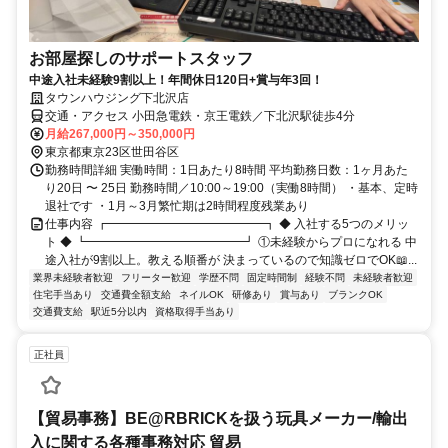
お部屋探しのサポートスタッフ
中途入社未経験9割以上！年間休日120日+賞与年3回！
タウンハウジング下北沢店
交通・アクセス 小田急電鉄・京王電鉄／下北沢駅徒歩4分
月給267,000円～350,000円
東京都東京23区世田谷区
勤務時間詳細 実働時間：1日あたり8時間 平均勤務日数：1ヶ月あた
り20日 〜 25日 勤務時間／10:00～19:00（実働8時間） ・基本、定時
退社です ・1月～3月繁忙期は2時間程度残業あり
仕事内容 ┏━━━━━━━━━━━━━┓ ◆ 入社する5つのメリッ
ト ◆ ┗━━━━━━━━━━━━━┛ ①未経験からプロになれる 中
途入社が9割以上。教える順番が 決まっているので知識ゼロでOK📖...
業界未経験者歓迎
フリーター歓迎
学歴不問
固定時間制
経験不問
未経験者歓迎
住宅手当あり
交通費全額支給
ネイルOK
研修あり
賞与あり
ブランクOK
交通費支給
駅近5分以内
資格取得手当あり
正社員
【貿易事務】BE@RBRICKを扱う玩具メーカー/輸出
入に関する各種事務対応 貿易