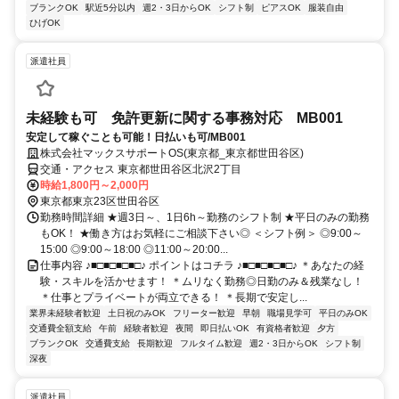
ブランクOK
駅近5分以内
週2・3日からOK
シフト制
ピアスOK
服装自由
ひげOK
派遣社員
未経験も可 免許更新に関する事務対応 MB001
安定して稼ぐことも可能！日払いも可/MB001
株式会社マックスサポートOS(東京都_東京都世田谷区)
交通・アクセス 東京都世田谷区北沢2丁目
時給1,800円～2,000円
東京都東京23区世田谷区
勤務時間詳細 ★週3日～、1日6h～勤務のシフト制 ★平日のみの勤務
もOK！ ★働き方はお気軽にご相談下さい◎ ＜シフト例＞ ◎9:00～
15:00 ◎9:00～18:00 ◎11:00～20:00...
仕事内容 ♪■□■□■□■□♪ ポイントはコチラ ♪■□■□■□■□♪ ＊あなたの経
験・スキルを活かせます！ ＊ムリなく勤務◎日勤のみ＆残業なし！
＊仕事とプライベートが両立できる！ ＊長期で安定し...
業界未経験者歓迎
土日祝のみOK
フリーター歓迎
早朝
職場見学可
平日のみOK
交通費全額支給
午前
経験者歓迎
夜間
即日払いOK
有資格者歓迎
夕方
ブランクOK
交通費支給
長期歓迎
フルタイム歓迎
週2・3日からOK
シフト制
深夜
派遣社員