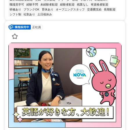
職場見学可
経験不問
未経験者歓迎
経験者歓迎
残業なし
有資格者歓迎
研修あり
ブランクOK
育休あり
オープニングスタッフ
交通費支給
長期歓迎
シフト制
社割あり
土日祝休み
正社員