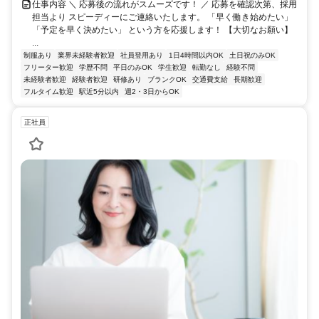
仕事内容 ＼ 応募後の流れがスムーズです！ ／ 応募を確認次第、採用
担当より スピーディーにご連絡いたします。 「早く働き始めたい」
「予定を早く決めたい」 という方を応援します！ 【大切なお願い】
...
制服あり
業界未経験者歓迎
社員登用あり
1日4時間以内OK
土日祝のみOK
フリーター歓迎
学歴不問
平日のみOK
学生歓迎
転勤なし
経験不問
未経験者歓迎
経験者歓迎
研修あり
ブランクOK
交通費支給
長期歓迎
フルタイム歓迎
駅近5分以内
週2・3日からOK
正社員