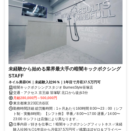
未経験から始める業界最大手の暗闇キックボクシング
STAFF
ネイル美容OK｜未経験入社96％｜1年目で月収37.5万円可
暗闇キックボクシングスタジオ BurnesStyle笹塚店
交通・アクセス 京王線 笹塚駅 北口から徒歩3分
月給280,000円～500,000円
東京都東京23区渋谷区
勤務時間詳細 総労働時間：1ヶ月あたり160時間 8:00〜23：00（シフ
ト制・実働8時間） 【シフト例】 早番／8:00〜17:00 遅番／14:00〜
23:00 ※シフトは店舗により異なります...
仕事内容 ✅好きを仕事に！暗闇キックボクシングフィットネス ✅未経
験入社96％◎1年目から月収37.5万円可 ✅残業ほぼゼロ＆プライベー