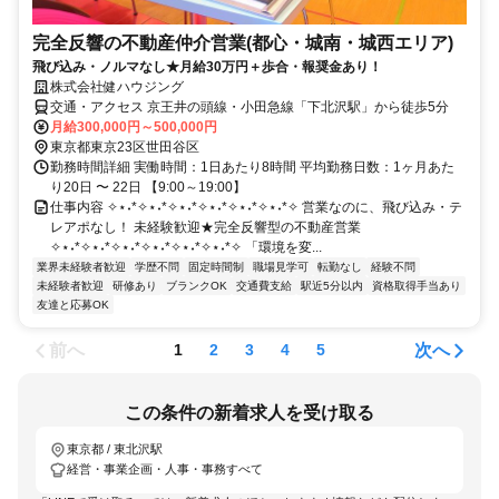
完全反響の不動産仲介営業(都心・城南・城西エリア)
飛び込み・ノルマなし★月給30万円＋歩合・報奨金あり！
株式会社健ハウジング
交通・アクセス 京王井の頭線・小田急線「下北沢駅」から徒歩5分
月給300,000円～500,000円
東京都東京23区世田谷区
勤務時間詳細 実働時間：1日あたり8時間 平均勤務日数：1ヶ月あた
り20日 〜 22日 【9:00～19:00】
仕事内容 ✧⋆˖*✧⋆˖*✧⋆˖*✧⋆˖*✧⋆˖*✧⋆˖*✧ 営業なのに、飛び込み・テ
レアポなし！ 未経験歓迎★完全反響型の不動産営業
✧⋆˖*✧⋆˖*✧⋆˖*✧⋆˖*✧⋆˖*✧⋆˖*✧ 「環境を変...
業界未経験者歓迎
学歴不問
固定時間制
職場見学可
転勤なし
経験不問
未経験者歓迎
研修あり
ブランクOK
交通費支給
駅近5分以内
資格取得手当あり
友達と応募OK
前へ
次へ
1
2
3
4
5
この条件の新着求人を受け取る
東京都 / 東北沢駅
経営・事業企画・人事・事務すべて