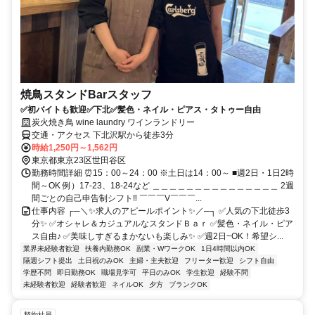
焼鳥スタンドBarスタッフ
✅初バイトも歓迎✅下北✅髪色・ネイル・ピアス・タトゥー自由
炭火焼き鳥 wine laundry ワインランドリー
交通・アクセス 下北沢駅から徒歩3分
時給1,250円～1,562円
東京都東京23区世田谷区
勤務時間詳細 ⏰15：00～24：00 ※土日は14：00～ ■週2日・1日2時
間～OK 例）17-23、18-24など ＿＿＿＿＿＿＿＿＿＿＿＿＿＿＿ 2週
間ごとの自己申告制シフト‼ ￣￣￣V￣￣￣...
仕事内容 ┌─＼✨求人のアピールポイント✨／─┐ ✅人気の下北徒歩3
分✨ ✅オシャレ＆カジュアルなスタンドＢａｒ ✅髪色・ネイル・ピア
ス自由♪ ✅美味しすぎるまかないも楽しみ✨ ✅週2日~OK！希望シ...
業界未経験者歓迎
扶養内勤務OK
副業・WワークOK
1日4時間以内OK
隔週シフト提出
土日祝のみOK
主婦・主夫歓迎
フリーター歓迎
シフト自由
学歴不問
即日勤務OK
職場見学可
平日のみOK
学生歓迎
経験不問
未経験者歓迎
経験者歓迎
ネイルOK
夕方
ブランクOK
契約社員