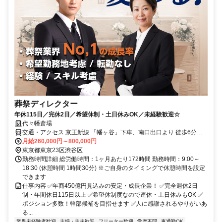
葬祭ディレクター
年休115日／完休2日／希望休制・土日休みOK／未経験歓迎☆
代々幡斎場
交通・アクセス 京王新線 「幡ヶ谷」下車、南口出口より 徒歩6分、
小田急線・東京メトロ千代田線「代々木上原」下車、北口1出口より
月給260,000円～800,000円
徒歩9分
東京都東京23区渋谷区
勤務時間詳細 総労働時間：1ヶ月あたり172時間 勤務時間：9:00～
18:30 (休憩時間 1時間30分) ※ご自身のタイミングで休憩時間を設定
できます
仕事内容 ✅年商450億円見込みの安定・成長企業！ ✅完全週休2日
制・年間休日115日以上 ✅希望休制度なので連休・土日休みもOK ✅
ポジション多数！幹部候補を目指せます ✅人に感謝されるやりがいあ
る...
業界未経験者歓迎
主婦・主夫歓迎
フリーター歓迎
学歴不問
車通勤OK