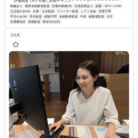
評価制度で6ヶ月毎に昇給チャンス✨ ︶︶︶∨︶︶︶︶︶︶︶︶...
制服あり
業界未経験者歓迎
扶養内勤務OK
社員登用あり
副業・WワークOK
土日祝のみOK
主婦・主夫歓迎
フリーター歓迎
シフト自由
学歴不問
平日のみOK
学生歓迎
経験不問
未経験者歓迎
午前
経験者歓迎
夕方
交通費支給
長期歓迎
駅近5分以内
正社員