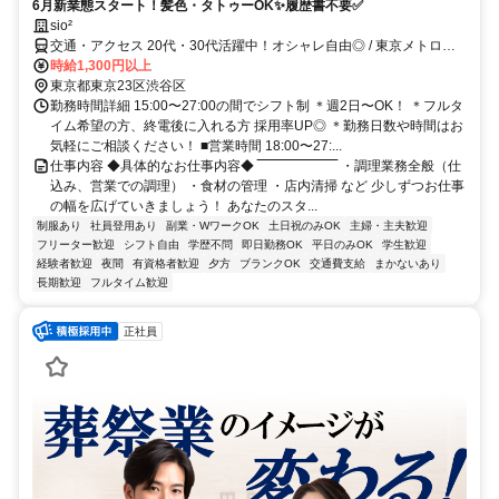
6月新業態スタート！髪色・タトゥーOK✨履歴書不要✅
sio²
交通・アクセス 20代・30代活躍中！オシャレ自由◎ / 東京メトロ千
代田線・小田急線「代々木上原」駅東口より徒歩3分、小田急線
時給1,300円以上
「代々木八幡」駅南口・北口より徒歩10分、東京メトロ千代田線
東京都東京23区渋谷区
「代々木公園」駅1番出口より徒歩11分
勤務時間詳細 15:00〜27:00の間でシフト制 ＊週2日〜OK！ ＊フルタ
イム希望の方、終電後に入れる方 採用率UP◎ ＊勤務日数や時間はお
気軽にご相談ください！ ■営業時間 18:00〜27:...
仕事内容 ◆具体的なお仕事内容◆ ‾‾‾‾‾‾‾‾‾‾‾‾‾‾‾‾‾‾ ・調理業務全般（仕
込み、営業での調理） ・食材の管理 ・店内清掃 など 少しずつお仕事
の幅を広げていきましょう！ あなたのスタ...
制服あり
社員登用あり
副業・WワークOK
土日祝のみOK
主婦・主夫歓迎
フリーター歓迎
シフト自由
学歴不問
即日勤務OK
平日のみOK
学生歓迎
経験者歓迎
夜間
有資格者歓迎
夕方
ブランクOK
交通費支給
まかないあり
長期歓迎
フルタイム歓迎
正社員