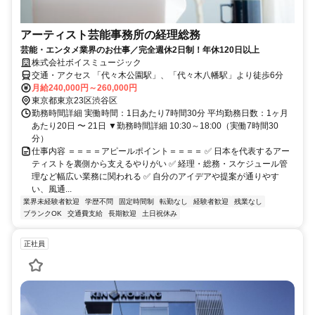
アーティスト芸能事務所の経理総務
芸能・エンタメ業界のお仕事／完全週休2日制！年休120日以上
株式会社ボイスミュージック
交通・アクセス 「代々木公園駅」、「代々木八幡駅」より徒歩6分
月給240,000円～260,000円
東京都東京23区渋谷区
勤務時間詳細 実働時間：1日あたり7時間30分 平均勤務日数：1ヶ月
あたり20日 〜 21日 ▼勤務時間詳細 10:30～18:00（実働7時間30
分）
仕事内容 ＝＝＝＝アピールポイント＝＝＝＝ ✅ 日本を代表するアー
ティストを裏側から支えるやりがい ✅ 経理・総務・スケジュール管
理など幅広い業務に関われる ✅ 自分のアイデアや提案が通りやす
い、風通...
業界未経験者歓迎
学歴不問
固定時間制
転勤なし
経験者歓迎
残業なし
ブランクOK
交通費支給
長期歓迎
土日祝休み
正社員