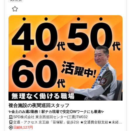
複合施設の夜間巡回スタッフ
✨金土のみ週2勤務！駅チカ現場で安定◎Wワークにも最適✨
SPD株式会社 東京西巡回センター(三鷹)TW032
交通・アクセス 京王線「笹塚駅」徒歩2分 ★交通費全額支給★未経験
歓迎
日給8,127円