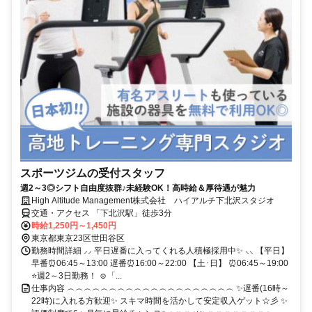
スポーツジムの受付スタッフ
週2～3◎シフト自由度抜群♪未経験OK！高時給＆厚待遇が魅力
High Altitude Management株式会社 ハイアルチ下北沢スタジオ
交通・アクセス 「下北沢駅」徒歩3分
時給1,250円～1,450円
東京都東京23区世田谷区
勤務時間詳細 ⸝⸝ 平日遅番に入ってくれる人積極採用中✨ ⸜⸜ 【平日】
早番⏰06:45～13:00 遅番⏰16:00～22:00 【土･日】 ⏰06:45～19:00
⭐週2～3日勤務！ ☺「...
仕事内容 ︵︵︵︵︵︵︵︵︵︵︵︵︵︵︵︵︵︵︵︵ ✨遅番(16時～
22時)に入れる方歓迎✨ スキマ時間を活かして安定収入ゲット☆彡 ✨