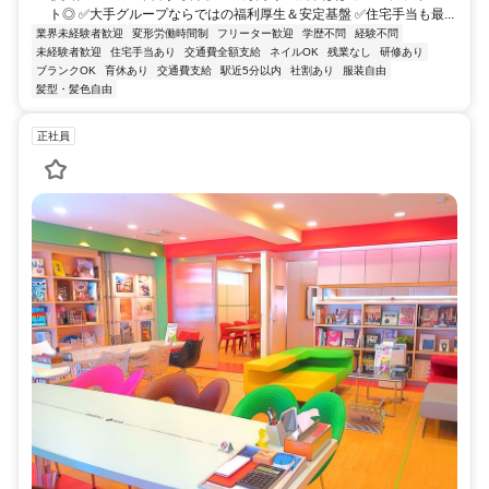
ト◎ ✅大手グループならではの福利厚生＆安定基盤 ✅住宅手当も最...
業界未経験者歓迎
変形労働時間制
フリーター歓迎
学歴不問
経験不問
未経験者歓迎
住宅手当あり
交通費全額支給
ネイルOK
残業なし
研修あり
ブランクOK
育休あり
交通費支給
駅近5分以内
社割あり
服装自由
髪型・髪色自由
正社員