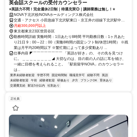
英会話スクールの受付カウンセラー
⭐英語力不問！完全週休2日制｜待遇充実◎｜講師業務は無し！⭐
NOVA下北沢校/NOVAホールディングス株式会社
交通・アクセス 小田急線下北沢駅東口・京王井の頭線下北沢駅中央
口より徒歩1分。無印良品様を右折し直進、フレッシュネスバーガー
月給300,000円以上
様向かいのビル2F。
東京都東京23区世田谷区
勤務時間詳細 実働時間：1日あたり8時間 平均勤務日数：1ヶ月あた
り21日 9：00～22：00（実働8時間の固定シフト制/休憩1時間） ※残
業は月平均20時間以下 ※繁忙期によって多少変動あり ...
仕事内容 ◤￣￣￣￣￣￣￣￣ 「英語が好き」の、 その先を見つけ
に。 ＿＿＿＿＿＿＿＿◢ 大切なのは、目の前の人の話に耳を傾け、
一緒に目標を考えられること。 「駅前留学NOVA」のカウンセラー
は...
業界未経験者歓迎
学歴不問
固定時間制
職場見学可
経験不問
英語
未経験者歓迎
午前
経験者歓迎
研修あり
夕方
ブランクOK
育休あり
交通費支給
駅近5分以内
社割あり
正社員