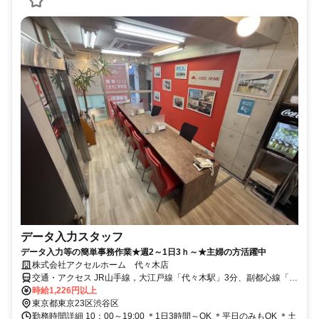
データ入力スタッフ
データ入力等の簡単事務作業★週2～1日3ｈ～★主婦の方活躍中
株式会社アクセルホーム 代々木店
交通・アクセス JR山手線，大江戸線「代々木駅」3分、副都心線「北
参道駅」徒歩4分
時給1,226円以上
東京都東京23区渋谷区
勤務時間詳細 10：00～19:00 ＊1日3時間～OK ＊平日のみもOK ＊土