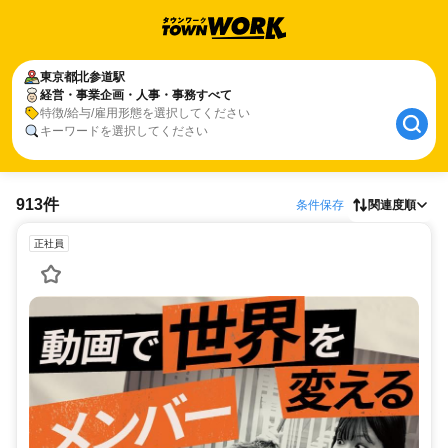
東京都
北参道駅
経営・事業企画・人事・事務すべて
特徴/給与/雇用形態を選択してください
キーワードを選択してください
913件
条件保存
関連度順
正社員