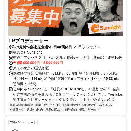
PRプロデューサー
令和の虎制作会社/完全週休2日/年間休日121日/フレックス
株式会社Suneight
交通・アクセス 各社「代々木駅」徒歩5分、各社「新宿駅」徒歩10分
年俸5,000,000円～8,000,000円
東京都東京23区渋谷区
勤務時間詳細 実働時間：1日あたり8時間 平均勤務日数：1ヶ月あた
り20日 〜 21日 ■所定労働時間8時間 ■コアタイム:13:00～18:00 ■休
憩時間：1時間
仕事内容 Suneightは、「社長をUPDATEする」を理念に掲げ、企業
や経営者の価値を最大化する動画マーケティング会社です。YouTube
黎明期から動画マーケティングを支援し、これまで数多くの企業...
業界未経験者歓迎
副業・WワークOK
未経験者歓迎
経験者歓迎
ネイルOK
交通費支給
駅近5分以内
長期休暇あり
服装自由
髪型・髪色自由
アルバイト・パート