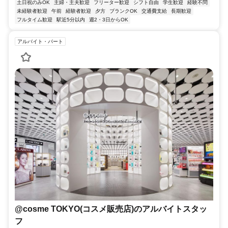
土日祝のみOK
主婦・主夫歓迎
フリーター歓迎
シフト自由
学生歓迎
経験不問
未経験者歓迎
午前
経験者歓迎
夕方
ブランクOK
交通費支給
長期歓迎
フルタイム歓迎
駅近5分以内
週2・3日からOK
アルバイト・パート
@cosme TOKYO(コスメ販売店)のアルバイトスタッ
フ