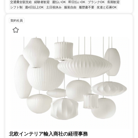
交通費全額支給
経験者歓迎
週払いOK
即日払いOK
ブランクOK
長期歓迎
シフト制
週4日以上OK
土日祝休み
服装自由
履歴書不要
友達と応募OK
契約社員
北欧インテリア輸入商社の経理事務