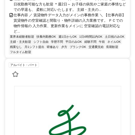
日祝勤務可能な方も歓迎 ＊週2日～ お子様の病気やご家庭の事情など
での早退も、 柔軟に対応いたします。 主婦・主夫の...
仕事内容 ／ 賃貸物件データ入力がメインの事務作業 ＼ 【仕事内容】
賃貸物件の空室確認と間取り・物件詳細の入力業務です。 ＰＣでの
物件情報の 入力作業、更新作業をメインに 空室確認の電話対応な
ど...
業界未経験者歓迎
扶養内勤務OK
週1日からOK
1日4時間以内OK
土日祝のみOK
主婦・主夫歓迎
シフト自由
学歴不問
平日のみOK
経験不問
午前
ネイルOK
残業なし
月1シフト提出
研修あり
夕方
ブランクOK
交通費支給
長期歓迎
フルタイム歓迎
アルバイト・パート