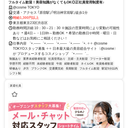
フルタイム歓迎！美容知識がなくてもOK◎正社員登用制度有♪
@cosme TOKYO
交通・アクセス ｢原宿駅｣｢明治神宮前駅｣徒歩1分
時給1,300円以上
東京都東京23区渋谷区
勤務時間詳細 10：30～21：30 ※施設の営業時間により変動の可能性
あり ＊週4日～・1日8h～勤務OK ＊希望の勤務日や時間・曜日・日
数などはお気軽にご相談ください！
仕事内容 ゜+.――゜+.――゜+.――゜+.――゜+. ✧✧ @cosme
TOKYOスタッフ募集 ✧✧ 日本最大級の美容総合サイト〈@cosme〉
が プロデュースするコスメショップ ゜+.――゜...
制服あり
業界未経験者歓迎
社員登用あり
主婦・主夫歓迎
フリーター歓迎
学歴不問
経験不問
未経験者歓迎
午前
経験者歓迎
ネイルOK
有資格者歓迎
研修あり
夕方
ブランクOK
交通費支給
長期歓迎
フルタイム歓迎
駅近5分以内
シフト制
派遣社員