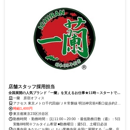
店舗スタッフ採用担当
全国展開の人気ブランド「一蘭」を支えるお仕事★11時～スタートで朝
はゆっくり★契約社員登用制度あり
一蘭 原宿オフィス
アクセス 東京メトロ千代田線/ＪＲ常磐線 明治神宮前4番口徒歩約2
分、東京メトロ副都心線 明治神宮前4番口徒歩約2分、ＪＲ山手線 原
時給1,400円
宿東口徒歩約6分
東京都東京23区渋谷区
勤務時間 ・勤務時間： [1] 11:00～20:00 ・最低勤務日数（週）：5日
実働8時間※フルタイム希望 ■勤務曜日：週5日、土曜日必須
仕事内容 あなたにお願いしたい業務内容 全国に展開する「一蘭」店