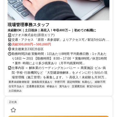
現場管理事務スタッフ
未経験OK｜土日祝休｜高収入！年収400万～｜初めての転職に
ゼクオス株式会社(原宿エリア)
交通・アクセス 「原宿・表参道駅」よりアクセス可／駅近5分以内 ※
直行直帰OK
月給300,000円～500,000円
東京都東京23区渋谷区
勤務時間詳細 実働時間：1日あたり8時間 平均勤務日数：1ヶ月あた
り18日 〜 20日 【勤務時間】 8:00～17:00 ＊実働8時間／休憩1時間
＊案件･時期により多少残業あり（月平均残業時間...
仕事内容 ＜ 解体業のリーディングカンパニー ＞ 商業施設･ビル･病
院･学校･行政機関など 「大型建築物解体」をメインに行う当社の 現
場管理職（施工管理）を募集します。 ✨ 高収入！未経験も月30万...
業界未経験者歓迎
資格取得支援あり
学歴不問
固定時間制
転勤なし
経験不問
住宅手当あり
交通費全額支給
研修あり
賞与あり
交通費支給
駅近5分以内
土日祝休み
正社員