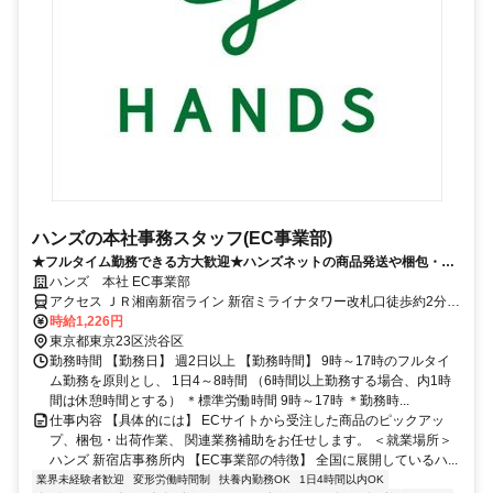
ハンズの本社事務スタッフ(EC事業部)
★フルタイム勤務できる方大歓迎★ハンズネットの商品発送や梱包・商
品ピックアップをご担当いただきます！
ハンズ 本社 EC事業部
アクセス ＪＲ湘南新宿ライン 新宿ミライナタワー改札口徒歩約2分、
ＪＲ山手線 新宿ミライナタワー改札口徒歩約2分、ＪＲ埼京線/りんか
時給1,226円
い線 新宿ミライナタワー改札口徒歩約2分
東京都東京23区渋谷区
勤務時間 【勤務日】 週2日以上 【勤務時間】 9時～17時のフルタイ
ム勤務を原則とし、 1日4～8時間 （6時間以上勤務する場合、内1時
間は休憩時間とする） ＊標準労働時間 9時～17時 ＊勤務時...
仕事内容 【具体的には】 ECサイトから受注した商品のピックアッ
プ、梱包・出荷作業、 関連業務補助をお任せします。 ＜就業場所＞
ハンズ 新宿店事務所内 【EC事業部の特徴】 全国に展開しているハ...
業界未経験者歓迎
変形労働時間制
扶養内勤務OK
1日4時間以内OK