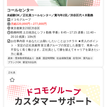
コールセンター
未経験OK／正社員コールセンター／賞与年2回／渋谷区代々木勤務
ドコモグループ
月給220,000円～277,000円
東京都東京23区渋谷区
勤務時間 土日祝含むシフト勤務 早番）8:45～17:15 遅番）11:40～
20:10 残業）10h/月
お仕事内容 ※あなたにお願いしたいことはコチラ※ ★求人のポイン
ト ・安定の正社員雇用 富士通グループの安定した基盤で、将来への
不安なく長く働けます。正社員として腰を据えてキャリアを築きたい
方に最適...
産休・育休取得実績あり
急募
固定時間制
社会保険完備
在宅OK
賞与あり
ブランクOK
駅近5分以内
正社員