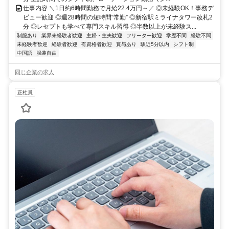
仕事内容 ＼1日約6時間勤務で月給22.4万円～／ ◎未経験OK！事務デ
ビュー歓迎 ◎週28時間の短時間“常勤” ◎新宿駅ミライナタワー改札2
分 ◎レセプトも学べて専門スキル習得 ◎半数以上が未経験ス...
制服あり
業界未経験者歓迎
主婦・主夫歓迎
フリーター歓迎
学歴不問
経験不問
未経験者歓迎
経験者歓迎
有資格者歓迎
賞与あり
駅近5分以内
シフト制
中国語
服装自由
同じ企業の求人
正社員