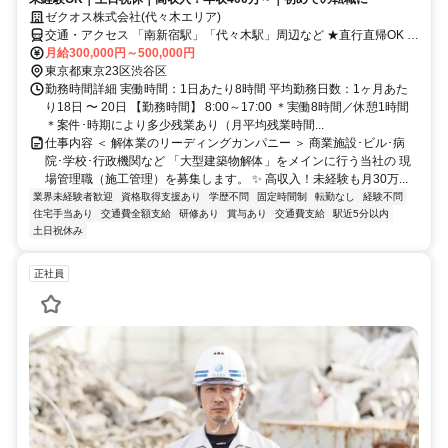
ゼクオス株式会社(代々木エリア)
交通・アクセス 「南新宿駅」「代々木駅」周辺など ★直行直帰OK ★
転勤なし
月給300,000円～500,000円
東京都東京23区渋谷区
勤務時間詳細 実働時間：1日あたり8時間 平均勤務日数：1ヶ月あた
り18日 〜 20日 【勤務時間】 8:00～17:00 ＊実働8時間／休憩1時間
＊案件･時期により多少残業あり（月平均残業時間...
仕事内容 ＜ 解体業のリーディングカンパニー ＞ 商業施設･ビル･病
院･学校･行政機関など 「大型建築物解体」をメインに行う当社の 現
場管理職（施工管理）を募集します。 ✨ 高収入！未経験も月30万...
業界未経験者歓迎
資格取得支援あり
学歴不問
固定時間制
転勤なし
経験不問
住宅手当あり
交通費全額支給
研修あり
賞与あり
交通費支給
駅近5分以内
土日祝休み
正社員