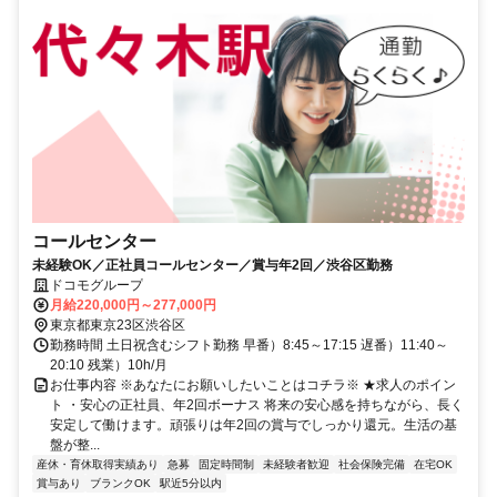
コールセンター
未経験OK／正社員コールセンター／賞与年2回／渋谷区勤務
ドコモグループ
月給220,000円～277,000円
東京都東京23区渋谷区
勤務時間 土日祝含むシフト勤務 早番）8:45～17:15 遅番）11:40～
20:10 残業）10h/月
お仕事内容 ※あなたにお願いしたいことはコチラ※ ★求人のポイン
ト ・安心の正社員、年2回ボーナス 将来の安心感を持ちながら、長く
安定して働けます。頑張りは年2回の賞与でしっかり還元。生活の基
盤が整...
産休・育休取得実績あり
急募
固定時間制
未経験者歓迎
社会保険完備
在宅OK
賞与あり
ブランクOK
駅近5分以内