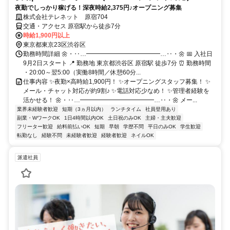
夜勤でしっかり稼げる！深夜時給2,375円♪オープニング募集
株式会社テレネット 原宿704
交通・アクセス 原宿駅から徒歩7分
時給1,900円以上
東京都東京23区渋谷区
勤務時間詳細 🌼・‥…━━━━━━━━━━━━…‥・🌼 📅 入社日
9月2日スタート 📍 勤務地 東京都渋谷区 原宿駅 徒歩7分 ⏰ 勤務時間
・20:00～翌5:00（実働8時間／休憩60分...
仕事内容 ✨夜勤×高時給1,900円！ ✨オープニングスタッフ募集！ ✨
メール・チャット対応が約9割♪ ✨電話対応少なめ！ ✨管理者経験を
活かせる！ 🌼・‥…━━━━━━━━━━━━…‥・🌼 メー...
業界未経験者歓迎
短期（3ヵ月以内）
ランチタイム
社員登用あり
副業・WワークOK
1日4時間以内OK
土日祝のみOK
主婦・主夫歓迎
フリーター歓迎
給料前払いOK
短期
早朝
学歴不問
平日のみOK
学生歓迎
転勤なし
経験不問
未経験者歓迎
経験者歓迎
ネイルOK
派遣社員