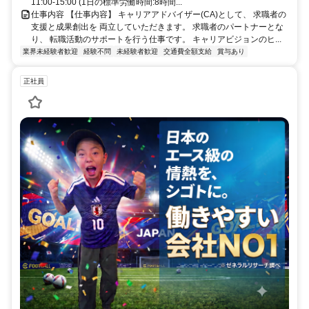
11:00-15:00 (1日の標準労働時間:8時間...
仕事内容 【仕事内容】 キャリアアドバイザー(CA)として、 求職者の
支援と成果創出を 両立していただきます。 求職者のパートナーとな
り、 転職活動のサポートを行う仕事です。 キャリアビジョンのヒ...
業界未経験者歓迎
経験不問
未経験者歓迎
交通費全額支給
賞与あり
正社員