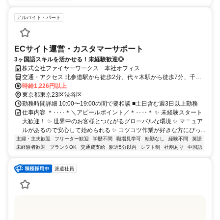
アルバイト・パート
ECサイト運営・カスタマーサポート
3ヶ国語スキルを活かせる！未経験歓迎◎
株式会社ファイヤーワークス 本社オフィス
交通・アクセス 北参道駅から徒歩2分、代々木駅から徒歩7分、千駄
ヶ谷駅から徒歩8分
時給1,226円以上
東京都東京23区渋谷区
勤務時間詳細 10:00〜19:00の間で要相談 ■土日含む週3日以上勤務
仕事内容 ＊‥‥＊＼アピールポイント／＊‥‥＊ ✨ 未経験スタート
大歓迎！ ✨ 世界中のお客様とつながるグローバルな環境 ✨ マニュア
ルがあるので安心して始められる ✨ コツコツ作業が好きな方にぴっ...
主婦・主夫歓迎
フリーター歓迎
学歴不問
職場見学可
転勤なし
経験不問
英語
未経験者歓迎
ブランクOK
交通費支給
駅近5分以内
シフト制
社割あり
中国語
派遣社員