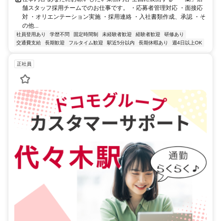
舗スタッフ採用チームでのお仕事です。 ・応募者管理対応 ・面接応
対 ・オリエンテーション実施 ・採用連絡 ・入社書類作成、承認 ・そ
の他...
社員登用あり
学歴不問
固定時間制
未経験者歓迎
経験者歓迎
研修あり
交通費支給
長期歓迎
フルタイム歓迎
駅近5分以内
長期休暇あり
週4日以上OK
正社員