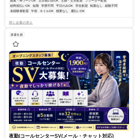
副業・WワークOK
土日祝のみOK
主婦・主夫歓迎
フリーター歓迎
給料前払いOK
短期
学歴不問
平日のみOK
学生歓迎
転勤なし
経験不問
未経験者歓迎
午前
ネイルOK
残業なし
週払いOK
同じ企業の求人
派遣社員
夜勤|コールセンターSV(メール・チャット対応)