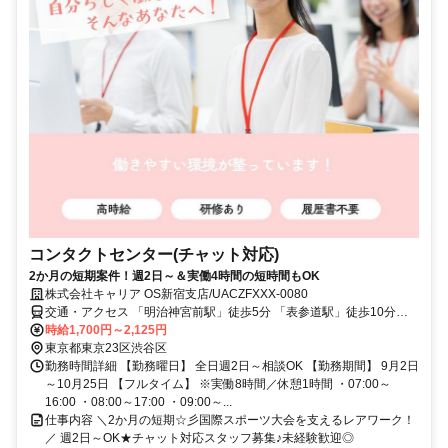
コンタクトセンター(チャット対応)
2か月の短期案件！週2日～＆実働4時間の短時間もOK
株式会社キャリア OS新宿支店/UACZFXXX-0080
交通・アクセス 「明治神宮前駅」徒歩5分 「表参道駅」徒歩10分
「原宿駅」徒歩8分
時給1,700円～2,125円
東京都東京23区渋谷区
勤務時間詳細 【勤務曜日】 全日週2日～相談OK 【勤務期間】 9月2日
～10月25日 【フルタイム】 ※実働8時間／休憩1時間 ・07:00～
16:00 ・08:00～17:00 ・09:00～...
仕事内容 ＼2か月の短期☆彡国際スポーツ大会を支えるレアワーク！
／ 週2日～OK★チャット対応スタッフ募集♪未経験歓迎◎