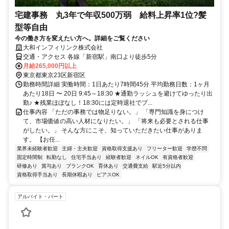
宅建事務 丸3年で年収500万弱 給料上昇率1位?髪
型等自由
今の働き方を変えたい方へ。詳細をご覧ください
大和インフィリンク株式会社
交通・アクセス 各線「新宿駅」南口より徒歩5分
月給265,000円以上
東京都東京23区新宿区
勤務時間詳細 実働時間：1日あたり7時間45分 平均勤務日数：1ヶ月
あたり18日 〜 20日 9:45～18:30 ★通勤ラッシュを避けてゆったり出
勤♪ ★残業ほぼなし！18:30には定時退社でプ...
仕事内容 「ただの事務では物足りない。」 「専門知識を身につけ
て、市場価値の高い人材になりたい。」 「将来も必要とされる仕事
がしたい。」 そんな方にこそ、知っていただきたい仕事がありま
す。 【お任...
業界未経験者歓迎
主婦・主夫歓迎
資格取得支援あり
フリーター歓迎
学歴不問
固定時間制
転勤なし
住宅手当あり
経験者歓迎
ネイルOK
有資格者歓迎
研修あり
賞与あり
ブランクOK
育休あり
交通費支給
駅近5分以内
資格取得手当あり
長期休暇あり
ピアスOK
アルバイト・パート