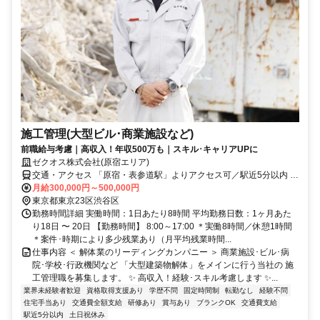
施工管理(大型ビル･商業施設など)
前職給与考慮｜高収入！年収500万も｜スキル･キャリアUPに
ゼクオス株式会社(原宿エリア)
交通・アクセス 「原宿・表参道駅」よりアクセス可／駅近5分以内 ※
直行直帰OK
月給300,000円～500,000円
東京都東京23区渋谷区
勤務時間詳細 実働時間：1日あたり8時間 平均勤務日数：1ヶ月あた
り18日 〜 20日 【勤務時間】 8:00～17:00 ＊実働8時間／休憩1時間
＊案件･時期により多少残業あり（月平均残業時間...
仕事内容 ＜ 解体業のリーディングカンパニー ＞ 商業施設･ビル･病
院･学校･行政機関など 「大型建築物解体」をメインに行う当社の 施
工管理職を募集します。 ✨ 高収入！経験･スキル考慮します ✨...
業界未経験者歓迎
資格取得支援あり
学歴不問
固定時間制
転勤なし
経験不問
住宅手当あり
交通費全額支給
研修あり
賞与あり
ブランクOK
交通費支給
駅近5分以内
土日祝休み