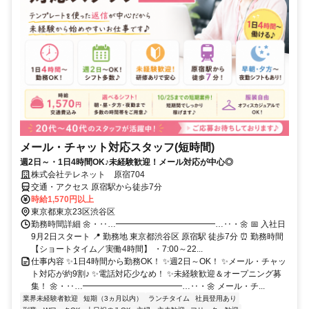
メール・チャット対応スタッフ(短時間)
週2日～・1日4時間OK♪未経験歓迎！メール対応が中心◎
株式会社テレネット 原宿704
交通・アクセス 原宿駅から徒歩7分
時給1,570円以上
東京都東京23区渋谷区
勤務時間詳細 🌼・‥…━━━━━━━━━━━━…‥・🌼 📅 入社日
9月2日スタート 📍 勤務地 東京都渋谷区 原宿駅 徒歩7分 ⏰ 勤務時間
【ショートタイム／実働4時間】 ・7:00～22...
仕事内容 ✨1日4時間から勤務OK！ ✨週2日～OK！ ✨メール・チャッ
ト対応が約9割♪ ✨電話対応少なめ！ ✨未経験歓迎＆オープニング募
集！ 🌼・‥…━━━━━━━━━━━━…‥・🌼 メール・チ...
業界未経験者歓迎
短期（3ヵ月以内）
ランチタイム
社員登用あり