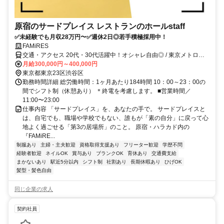
原宿のサードプレイス レストランのホールstaff
✅未経験でも月収28万円〜✅週休2日◎若手積極採用中！
FAMiRES
交通・アクセス 20代・30代活躍中！オシャレ自由◎ / 東京メトロ千
代田・副都心線「明治神宮前(原宿)」駅4・7出口より徒歩1分、JR山
月給300,000円～400,000円
手線「原宿」駅東口より徒歩4分、東京メトロ千代田・半蔵門・銀座
東京都東京23区渋谷区
線「表参道」駅A1出口より徒歩9分、各線「渋谷」駅B1出口より徒歩
勤務時間詳細 総労働時間：1ヶ月あたり184時間 10：00～23：00の
12分
間でシフト制（休憩あり） ＊終電を考慮します。 ■営業時間／
11:00〜23:00
仕事内容 「サードプレイス」を、あなたの手で。 サードプレイスと
は、自宅でも、職場や学校でもない、誰もが「素の自分」に戻って心
地よく過ごせる「第3の居場所」のこと。 原宿・ハラカド内の
『FAMiRE...
制服あり
主婦・主夫歓迎
資格取得支援あり
フリーター歓迎
学歴不問
経験者歓迎
ネイルOK
賞与あり
ブランクOK
育休あり
交通費支給
まかないあり
駅近5分以内
シフト制
社割あり
長期休暇あり
ひげOK
髪型・髪色自由
同じ企業の求人
契約社員