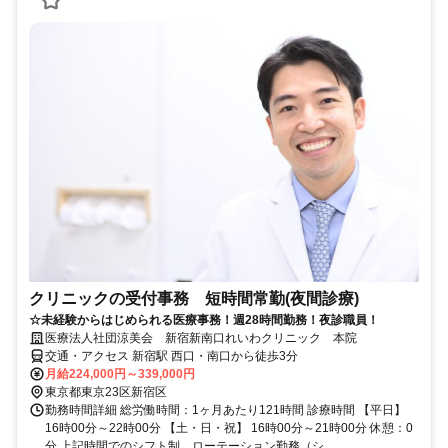
クリニックの受付事務 短時間常勤(夜間診療)
☆未経験からはじめられる医療事務！週28時間勤務！夜診職員！
医療法人社団涼美会 新宿新南口れいわクリニック 本院
交通・アクセス 新宿駅 西口・南口から徒歩3分
月給224,000円～339,000円
東京都東京23区新宿区
勤務時間詳細 総労働時間：1ヶ月あたり121時間 診療時間 【平日】
16時00分～22時00分 【土・日・祝】 16時00分～21時00分 休憩：0
分 上記時間でのシフト制、ローテーション勤務（シ...