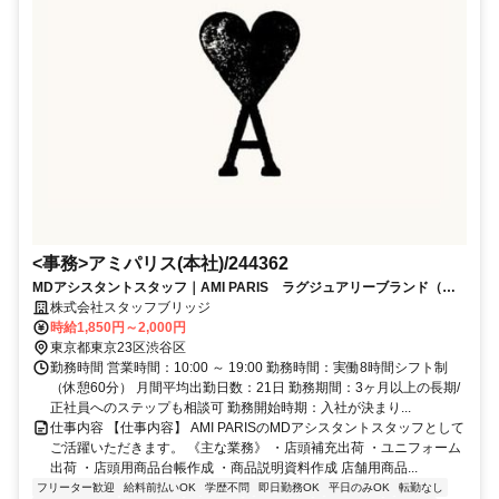
<事務>アミパリス(本社)/244362
MDアシスタントスタッフ｜AMI PARIS ラグジュアリーブランド（原
宿・本社）土日祝休・前払い可
株式会社スタッフブリッジ
時給1,850円～2,000円
東京都東京23区渋谷区
勤務時間 営業時間：10:00 ～ 19:00 勤務時間：実働8時間シフト制
（休憩60分） 月間平均出勤日数：21日 勤務期間：3ヶ月以上の長期/
正社員へのステップも相談可 勤務開始時期：入社が決まり...
仕事内容 【仕事内容】 AMI PARISのMDアシスタントスタッフとして
ご活躍いただきます。 《主な業務》 ・店頭補充出荷 ・ユニフォーム
出荷 ・店頭用商品台帳作成 ・商品説明資料作成 店舗用商品...
フリーター歓迎
給料前払いOK
学歴不問
即日勤務OK
平日のみOK
転勤なし