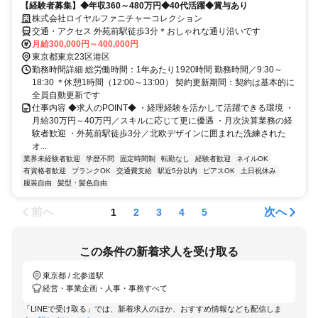
【経験者募集】◆年収360～480万円◆40代活躍◆賞与あり
株式会社ロイヤルファニチャーコレクション
交通・アクセス 外苑前駅徒歩3分＊おしゃれな通り沿いです
月給300,000円～400,000円
東京都東京23区港区
勤務時間詳細 総労働時間：1年あたり1920時間 勤務時間／9:30～
18:30 ＊休憩1時間（12:00～13:00） 契約更新期間：契約は基本的に
全員自動更新です
仕事内容 ◆求人のPOINT◆ ・経理経験を活かして活躍できる環境 ・
月給30万円～40万円／スキルに応じて更に優遇 ・月次決算業務の経
験者歓迎 ・外苑前駅徒歩3分／北欧デザインに囲まれた洗練された
オ...
業界未経験者歓迎
学歴不問
固定時間制
転勤なし
経験者歓迎
ネイルOK
有資格者歓迎
ブランクOK
交通費支給
駅近5分以内
ピアスOK
土日祝休み
服装自由
髪型・髪色自由
前へ
次へ
1
2
3
4
5
この条件の新着求人を受け取る
東京都 / 北参道駅
経営・事業企画・人事・事務すべて
「LINEで受け取る」では、新着求人のほか、おすすめ情報なども配信しま