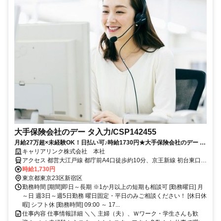
大手保険会社のデー タ入力/CSP142455
月給27万超×未経験OK！日払い可♪時給1730円★大手保険会社のデー タ
入力
キャリアリンク株式会社 本社
アクセス 都営大江戸線 都庁前A4口徒歩約10分、京王新線 初台東口徒
歩約10分、京王新線 新宿6番口徒歩約10分 京王線 初台駅 徒歩8分 山
時給1,730円
手線 新宿駅 徒歩10分 小田急線 参宮橋駅 徒歩10分
東京都東京23区新宿区
勤務時間 [期間]即日～長期 ※1か月以上の短期も相談可 [勤務曜日] 月
～日 週3日～週5日勤務 曜日固定・平日のみご相談ください！ [休日休
暇] シフト休 [勤務時間] 09:00 ～ 17...
仕事内容 仕事情報詳細 ＼＼ 主婦（夫）、Ｗワーク・学生さんも歓