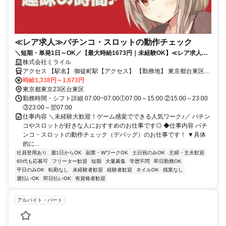
≪レア求人≫パチンコ・スロットの動作チェック
＼短期・単発1日～OK／【最大時給1673円｜未経験OK】≪レア求人≫
パチンコ・スロットの動作チェック＠台東区御徒町♪学生・フリーター・
株式会社ミライル
主婦(夫)歓迎★履歴書&来社不要のかんたんWEB登録！(FJ)
アクセス 【駅名】 御徒町駅【アクセス】 【勤務地】 東京都台東区御
徒町 【アクセス】 「御徒町駅」徒歩圏内 【株式会社ミライル新宿第
時給1,338円～1,673円
三支店】 東京都新宿区新宿2-3-13 大橋ビル4F （新宿御苑前駅より徒
東京都東京23区台東区
歩3分） ※履歴書も来社も不要のWEB登録開催中！
勤務時間・シフト詳細 07:00~07:00①07:00～15:00 ②15:00～23:00
③23:00～翌07:00
仕事内容 ＼未経験大歓迎！ゲーム感覚でできる人気ワーク♪／ パチン
コやスロットが好きな人におすすめのお仕事です◎ ◆仕事内容 パチ
ンコ・スロットの動作チェック（デバッグ）のお仕事です！ ▼具体
的に...
社員登用あり
週1日からOK
副業・WワークOK
土日祝のみOK
主婦・主夫歓迎
60代も応募可
フリーター歓迎
短期
大量募集
学歴不問
即日勤務OK
平日のみOK
転勤なし
未経験者歓迎
経験者歓迎
ネイルOK
残業なし
週払いOK
即日払いOK
有資格者歓迎
アルバイト・パート