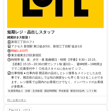
短期レジ・品出しスタッフ
雑貨好き大歓迎！
新宿三丁目ロフト
アクセス 新宿駅 東口徒歩5分、新宿三丁目駅 徒歩1分
時給1,410円
東京都東京23区新宿区
時間帯 朝、昼、夕方・夜 勤務曜日・時間 【早番】9:30～15:15、
【遅番】15:15～20:30の間でシフト制 週3日～、週9時間～19時間ま
ででご応募受付中！ ◎生活スタイルに合わせて シフ...
仕事情報 ● 仕事内容 開店前の品出しとレジ接客をメインとしたお仕
事です。開店前の品出しでは旬の雑貨をいち早く見つけることができ
ます。レジ接客では国内のお客様だけでなく、インバウンドのお客様
が多数来...
社員登用あり
主婦・主夫歓迎
固定時間制
学生歓迎
駅近5分以内
シフト制
同じ企業の求人
アルバイト・パート