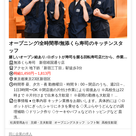
オープニング/全時間帯/無添くら寿司のキッチンスタ
ッフ
嬉しいオープン給あり♪ロボットが寿司を握る回転寿司店だから、作業は
簡単！
無添くら寿司 新宿靖国通り店
アクセス 地下鉄「新宿三丁目」駅徒歩3分
時給1,450円～1,813円
東京都東京23区新宿区
時間帯 昼、夕方・夜 勤務曜日・時間 9：00～閉店のうち、週2日～、
1日3時間〜OK ※閉店後の片付け作業により前後あり ※高校生は22
時まで ※片付けまで出来る方歓迎！ ※昼間の勤務も大歓迎！ ...
仕事情報 ● 仕事内容 キッチン業務をお願いします。具体的には ◇ロ
ボットがにぎったシャリにネタを乗せる ◇天ぷらやうどんなどの調
理補助 ◇ドリンク作り ◇ケーキやパフェなどのトッピングなど 皿
洗...
社員登用あり
主婦・主夫歓迎
オープニングスタッフ
シフト制
高校生歓迎
同じ企業の求人