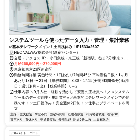
システムツールを使ったデータ入力・管理・集計業務
✅基本テレワークメイン！土日祝休み！/P1533a2607
NEC VALWAY株式会社(新宿センター)
交通・アクセス JR・小田急線・京王線「新宿駅」徒歩7分/東京メト
ロ丸ノ内線「西新宿駅」徒歩4分/都営地下鉄大江戸線「都庁前駅」徒
月給260,000円～270,000円
歩3分
東京都東京23区新宿区
勤務時間詳細 実働時間：1日あたり7時間45分 平均勤務日数：1ヶ月
あたり18日 〜 21日 【勤務時間】 8:30～17:15(実働7時間45分) 勤務
日：週5日(月～金) 【残業時間】 0～2...
仕事内容 ＼9月入社！経験を活かして安定の正社員へ！／ ⭐システム
ツールのデータ管理・集計業務⭐ ✅基本的にテレワークメインでの勤
務です！ ✅土日祝休み！完全週休2日制！ ✅仕事とプライベートを両
立...
主婦・主夫歓迎
学歴不問
固定時間制
経験者歓迎
有資格者歓迎
在宅OK
賞与あり
育休あり
交通費支給
長期歓迎
駅近5分以内
土日祝休み
アルバイト・パート