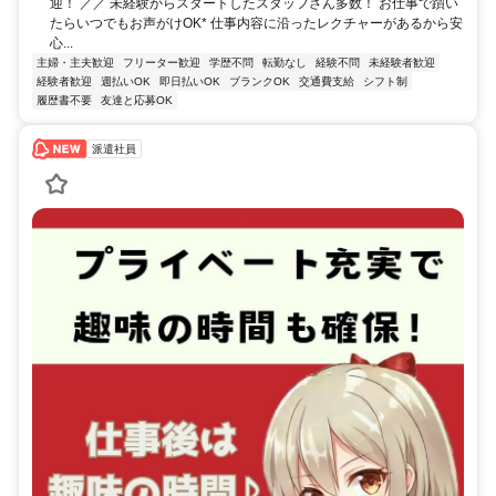
迎！ ／／ 未経験からスタートしたスタッフさん多数！ お仕事で躓い
たらいつでもお声がけOK* 仕事内容に沿ったレクチャーがあるから安
心...
主婦・主夫歓迎
フリーター歓迎
学歴不問
転勤なし
経験不問
未経験者歓迎
経験者歓迎
週払いOK
即日払いOK
ブランクOK
交通費支給
シフト制
履歴書不要
友達と応募OK
派遣社員