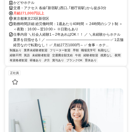
かどやホテル
交通・アクセス 各線｢新宿駅｣西口､｢都庁前駅｣から徒歩3分
月給271,000円以上
東京都東京23区新宿区
勤務時間詳細 総労働時間：1週あたり40時間 ＜ 24時間のシフト制 ＞
＜夜勤：16:00～翌10:00＞ ※日勤もあり
仕事内容 ＼社会人経験1～2年あればOK！！ ／ ＼未経験からホテル
業界を目指せる！／ ―――――――――――――――――― ✅ 1店舗
経営なので転勤なし！ ✅ 月給27万1000円～ ✅ 食事・ホテ...
制服あり
業界未経験者歓迎
フリーター歓迎
早朝
職場見学可
転勤なし
経験不問
英語
未経験者歓迎
交通費全額支給
午前
経験者歓迎
残業なし
夜間
有資格者歓迎
研修あり
夕方
賞与あり
ブランクOK
育休あり
正社員