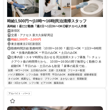
時給1,500円〜|10時〜16時|⺠泊清掃スタッフ
⾼時給！昼だけ勤務︕週2⽇〜1⽇3h〜OK◎駅チカ×1⼈作業
新宿区
交通・アクセス 新大久保駅周辺
時給1,500円～2,000円
東京都東京23区新宿区
勤務時間詳細 勤務時間︓10:00〜16:00 ＊週2⽇〜OK ＊1⽇3〜6時間
OK ＊扶養内勤務OK ＊平⽇のみOK ＊⼟⽇のみOK
仕事内容 ✨スキマ時間を活かせる ⺠泊清掃スタッフ募集︕✨ チェッ
クアウト後の時間帯だから、 10:00〜16:00の間で無理なく勤務◎ 未
経験OK︕ 平⽇のみ・⼟⽇のみも歓迎︕ 家事の延⻑で始...
副業・WワークOK
土日祝のみOK
主婦・主夫歓迎
フリーター歓迎
バイク通勤OK
シフト自由
学歴不問
平日のみOK
未経験者歓迎
経験者歓迎
ネイルOK
残業なし
研修あり
ブランクOK
まかないあり
長期歓迎
週2・3日からOK
シフト制
ピアスOK
服装自由
アルバイト・パート