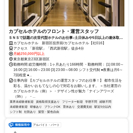
カプセルホテルのフロント・運営スタッフ
ＳＮＳで話題の次世代型ホテルのお仕事♪土日休みや5日以上の連休取得
OK！残業少なめ！
カプセルホテル 新宿区役所前/カプセルホテル【社016】
アクセス 「新宿駅」「西武新宿駅」徒歩4分
月給250,000円以上
東京都東京23区新宿区
勤務時間 総労働時間：1ヶ月あたり166時間 ・勤務時間： [1] 08:00～
16:00 [2] 16:00～23:00 [3] 23:00～08:00 シフト交代制 ●夜番は月6～
7回程度 ●...
仕事内容 【カプセルホテルの運営スタッフのお仕事！】 都市生活を
彩る、温かいおもてなしの心で対応をお願いします。 ＜当社運営の
カプセルホテル（例）＞ ・デザイン性が魅力「ナインアワーズ
（9h）」 ・...
業界未経験者歓迎
資格取得支援あり
フリーター歓迎
学歴不問
経験不問
未経験者歓迎
研修あり
ブランクOK
育休あり
交通費支給
駅近5分以内
シフト制
社割あり
髪型・髪色自由
アルバイト・パート