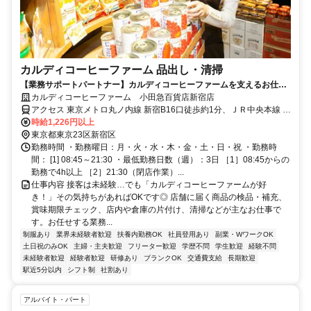
カルディコーヒーファーム 品出し・清掃
【業務サポートパートナー】カルディコーヒーファームを支えるお仕事
★短時間勤務もOKです◎
カルディコーヒーファーム 小田急百貨店新宿店
アクセス 東京メトロ丸ノ内線 新宿B16口徒歩約1分、ＪＲ中央本線 新
宿B16口徒歩約1分、都営大江戸線 新宿西口D2口徒歩約1分
時給1,226円以上
東京都東京23区新宿区
勤務時間 ・勤務曜日：月・火・水・木・金・土・日・祝 ・勤務時
間： [1] 08:45～21:30 ・最低勤務日数（週）：3日 ［1］08:45からの
勤務で4h以上 ［2］21:30（閉店作業）...
仕事内容 接客は未経験…でも「カルディコーヒーファームが好
き！」その気持ちがあればOKです◎ 店舗に届く商品の検品・補充、
賞味期限チェック、店内や倉庫の片付け、清掃などが主なお仕事で
す。お任せする業務...
制服あり
業界未経験者歓迎
扶養内勤務OK
社員登用あり
副業・WワークOK
土日祝のみOK
主婦・主夫歓迎
フリーター歓迎
学歴不問
学生歓迎
経験不問
未経験者歓迎
経験者歓迎
研修あり
ブランクOK
交通費支給
長期歓迎
駅近5分以内
シフト制
社割あり
アルバイト・パート