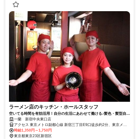
ラーメン店のキッチン・ホールスタッフ
空いてる時間を有効活用！自分の生活にあわせて働ける♪髪色・髪型自
由！履歴書不要＆オンライン面接実施中
一蘭 新宿中央東口店
アクセス 東京メトロ副都心線 新宿三丁目E9口徒歩約2分、東京メト
ロ丸ノ内線 新宿三丁目E9口徒歩約2分、ＪＲ山手線 新宿中央東口徒
時給1,350円～1,750円
歩約3分 各線 新宿駅 徒歩3分
東京都東京23区新宿区