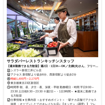
サラダバーレストランキッチンスタッフ
【週末勤務できる方歓迎】週2日・1日3h～OK／主婦(夫)さん、フリータ
ーさん歓迎！
シズラー新宿三井ビル店
アクセス 新宿駅より徒歩6分、西新宿駅より徒歩2分
時給1,400円～2,170円
東京都東京23区新宿区
時間帯 朝、昼、夕方・夜、深夜・早朝 勤務曜日・時間 平日9:00～
23:30 土日祝6:30～23:30 ※週2日～・1日3時間～ ★週末に勤務でき
る方歓迎
仕事情報 ● 仕事内容 ＜おすすめポイント＞ ・駅チカ店舗でアクセス
抜群 ・オープンしたてのキレイなお店♪ 【キッチン（調理）】 フレ