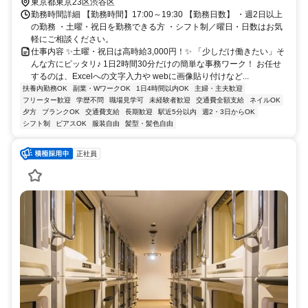
東京都東京23区渋谷区
勤務時間詳細 【勤務時間】17:00～19:30 【勤務日数】 ・週2日以上
の勤務 ・土曜・祝日を勤務できる方 ・シフト制／曜日・日数はお気
軽にご相談ください。
仕事内容 ✨土曜・祝日は高時給3,000円！✨ 「少しだけ働きたい」そ
んな方にピッタリ♪ 1日2時間30分だけの簡単な事務ワーク！ お任せ
するのは、Excelへの文字入力や webに画像貼り付けなど...
扶養内勤務OK
副業・WワークOK
1日4時間以内OK
主婦・主夫歓迎
フリーター歓迎
学歴不問
職場見学可
未経験者歓迎
交通費全額支給
ネイルOK
夕方
ブランクOK
交通費支給
長期歓迎
駅近5分以内
週2・3日からOK
シフト制
ピアスOK
服装自由
髪型・髪色自由
正社員