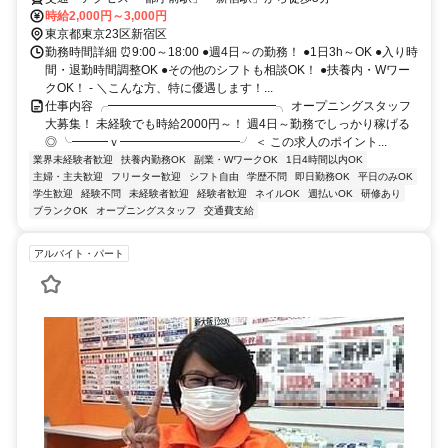
時給2,000円～3,000円
東京都東京23区新宿区
勤務時間詳細 ⏰9:00～18:00 ●週4日～の勤務！ ●1日3h～OK ●入り時
間・退勤時間調整OK ●その他のシフトも相談OK！ ●扶養内・Wワー
クOK！ - ＼こんな方、特に優遇します！...
仕事内容 ╭━━━━━━━━━━━━━━╮ オープニングスタッフ
大募集！ 未経験でも時給2000円～！ 週4日～勤務でしっかり稼げる
◎ ╰━━━ｖ━━━━━━━━━━╯ ＜ この求人のポイント...
業界未経験者歓迎
扶養内勤務OK
副業・WワークOK
1日4時間以内OK
主婦・主夫歓迎
フリーター歓迎
シフト自由
学歴不問
即日勤務OK
平日のみOK
学生歓迎
経験不問
未経験者歓迎
経験者歓迎
ネイルOK
週払いOK
研修あり
ブランクOK
オープニングスタッフ
交通費支給
アルバイト・パート