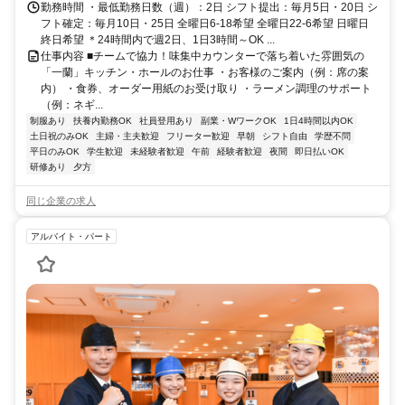
勤務時間 ・最低勤務日数（週）：2日 シフト提出：毎月5日・20日 シ
フト確定：毎月10日・25日 全曜日6-18希望 全曜日22-6希望 日曜日
終日希望 ＊24時間内で週2日、1日3時間～OK ...
仕事内容 ■チームで協力！味集中カウンターで落ち着いた雰囲気の
「一蘭」キッチン・ホールのお仕事 ・お客様のご案内（例：席の案
内） ・食券、オーダー用紙のお受け取り ・ラーメン調理のサポート
（例：ネギ...
制服あり
扶養内勤務OK
社員登用あり
副業・WワークOK
1日4時間以内OK
土日祝のみOK
主婦・主夫歓迎
フリーター歓迎
早朝
シフト自由
学歴不問
平日のみOK
学生歓迎
未経験者歓迎
午前
経験者歓迎
夜間
即日払いOK
研修あり
夕方
同じ企業の求人
アルバイト・パート