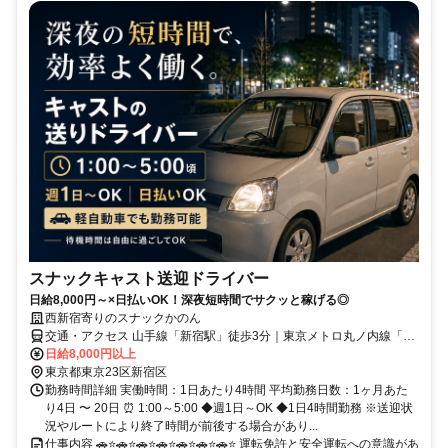
スナックキャスト送迎ドライバー
日給8,000円～×日払いOK！深夜短時間でサクッと稼げる◎
西新宿寄りのスナックかのん
交通・アクセス 山手線「新宿駅」徒歩3分｜東京メトロ丸ノ内線「新
宿三丁目駅」徒歩7分
日給8,000円以上
東京都東京23区新宿区
勤務時間詳細 実働時間：1日あたり4時間 平均勤務日数：1ヶ月あた
り4日 〜 20日 ⏰ 1:00～5:00 ◆週1日～OK ◆1日4時間勤務 ※送迎状
況やルートにより終了時間が前後する場合があり...
仕事内容 🚗⭐🚗⭐🚗⭐🚗⭐🚗⭐🚗⭐🚗⭐ 運転免許と安全運転への意識があ