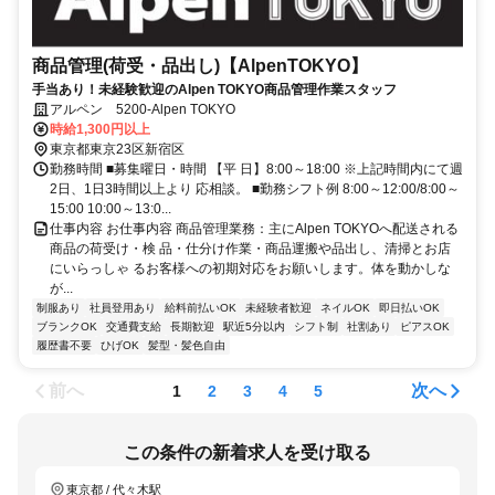
商品管理(荷受・品出し)【AlpenTOKYO】
手当あり！未経験歓迎のAlpen TOKYO商品管理作業スタッフ
アルペン 5200-Alpen TOKYO
時給1,300円以上
東京都東京23区新宿区
勤務時間 ■募集曜日・時間 【平 日】8:00～18:00 ※上記時間内にて週
2日、1日3時間以上より 応相談。 ■勤務シフト例 8:00～12:00/8:00～
15:00 10:00～13:0...
仕事内容 お仕事内容 商品管理業務：主にAlpen TOKYOへ配送される
商品の荷受け・検 品・仕分け作業・商品運搬や品出し、清掃とお店
にいらっしゃ るお客様への初期対応をお願いします。体を動かしな
が...
制服あり
社員登用あり
給料前払いOK
未経験者歓迎
ネイルOK
即日払いOK
ブランクOK
交通費支給
長期歓迎
駅近5分以内
シフト制
社割あり
ピアスOK
履歴書不要
ひげOK
髪型・髪色自由
前へ
次へ
1
2
3
4
5
この条件の新着求人を受け取る
東京都 / 代々木駅