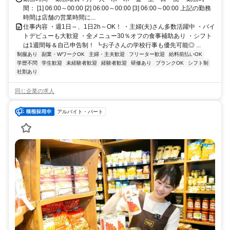
総武緩行線]
間： [1] 06:00～00:00 [2] 06:00～00:00 [3] 06:00～00:00 上記の勤務
時間は店舗の営業時間に...
仕事内容 ・週1日～、1日2h～OK！ ・主婦(夫)さん多数活躍中 ・バイ
トデビューも大歓迎 ・全メニュー30％オフの食事補助あり ・シフト
は1週間毎＆自己申告制！ ┗お子さんの学校行事も優先可能◎ ...
制服あり
副業・WワークOK
主婦・主夫歓迎
フリーター歓迎
給料前払いOK
学歴不問
学生歓迎
未経験者歓迎
経験者歓迎
研修あり
ブランクOK
シフト制
社割あり
同じ企業の求人
アルバイト・パート