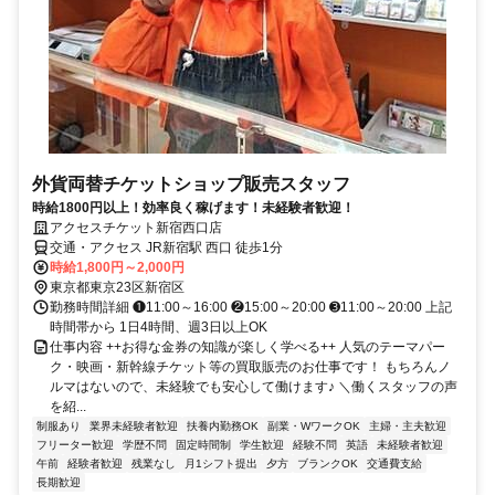
外貨両替チケットショップ販売スタッフ
時給1800円以上！効率良く稼げます！未経験者歓迎！
アクセスチケット新宿西口店
交通・アクセス JR新宿駅 西口 徒歩1分
時給1,800円～2,000円
東京都東京23区新宿区
勤務時間詳細 ❶11:00～16:00 ❷15:00～20:00 ➌11:00～20:00 上記
時間帯から 1日4時間、週3日以上OK
仕事内容 ++お得な金券の知識が楽しく学べる++ 人気のテーマパー
ク・映画・新幹線チケット等の買取販売のお仕事です！ もちろんノ
ルマはないので、未経験でも安心して働けます♪ ＼働くスタッフの声
を紹...
制服あり
業界未経験者歓迎
扶養内勤務OK
副業・WワークOK
主婦・主夫歓迎
フリーター歓迎
学歴不問
固定時間制
学生歓迎
経験不問
英語
未経験者歓迎
午前
経験者歓迎
残業なし
月1シフト提出
夕方
ブランクOK
交通費支給
長期歓迎