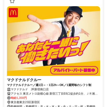
マクドナルドクルー
マクドナルドクルー／週1日～・1日2h～OK／1週間毎のシフト制
マクドナルド JR新宿南口店
アクセス 東京メトロ副都心線 新宿三丁目E6口徒歩約1分、ＪＲ湘南
新宿ライン 新宿ミライナタワー改札口徒歩約2分、ＪＲ山手線 新宿ミ
時給1,350円
ライナタワー改札口徒歩約2分 新宿 [相鉄・JR直通線] 新宿 [JR山手線]
東京都東京23区新宿区
新宿 [JR中央本線(東京～塩尻)] 新宿 [JR中央線(快速)] 新宿 [JR中央・
勤務時間 ・勤務曜日：月・火・水・木・金・土・日・祝 ・勤務時