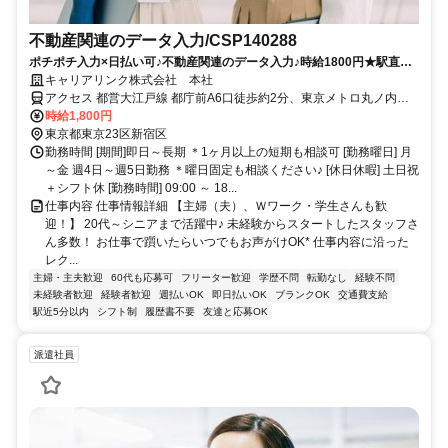
不動産関連のデータ入力/CSP140288
ポチポチ入力×日払い可♪不動産関連のデータ入力♪時給1800円★駅直
結！
キャリアリンク株式会社 本社
アクセス 都営大江戸線 都庁前A6口徒歩約2分、東京メトロ丸ノ内線
西新宿2番口徒歩約6分、東京メトロ丸ノ内線 新宿A17口徒歩約10分
時給1,800円
大江戸線 都庁前駅 徒歩5分 各線 新宿駅 徒歩10分 ＊都庁前駅直結！
東京都東京23区新宿区
勤務時間 [期間]即日～長期 ＊1ヶ月以上の短期も相談可 [勤務曜日] 月
～金 週4日～週5日勤務 ＊曜日固定も相談ください♪ [休日休暇] 土日祝
＋シフト休 [勤務時間] 09:00 ～ 18...
仕事内容 仕事情報詳細 【主婦（夫）、Ｗワーク・学生さんも歓
迎！】 20代～シニアまで活躍中♪ 未経験からスタートしたスタッフさ
ん多数！ お仕事で躓いたらいつでもお声がけOK* 仕事内容に沿った
レク...
主婦・主夫歓迎
60代も応募可
フリーター歓迎
学歴不問
転勤なし
経験不問
未経験者歓迎
経験者歓迎
週払いOK
即日払いOK
ブランクOK
交通費支給
駅近5分以内
シフト制
履歴書不要
友達と応募OK
派遣社員