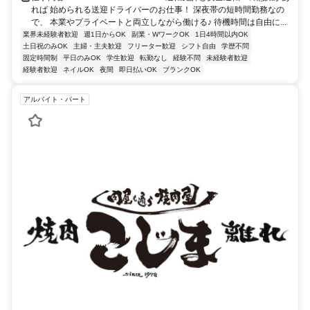
れば 始められる送迎ドライバーのお仕事！ 深夜帯の短時間勤務なの
で、 本業やプライベートと両立しながら働ける♪ 待機時間は自由に...
業界未経験者歓迎
週1日からOK
副業・WワークOK
1日4時間以内OK
土日祝のみOK
主婦・主夫歓迎
フリーター歓迎
シフト自由
学歴不問
固定時間制
平日のみOK
学生歓迎
転勤なし
経験不問
未経験者歓迎
経験者歓迎
ネイルOK
夜間
即日払いOK
ブランクOK
アルバイト・パート