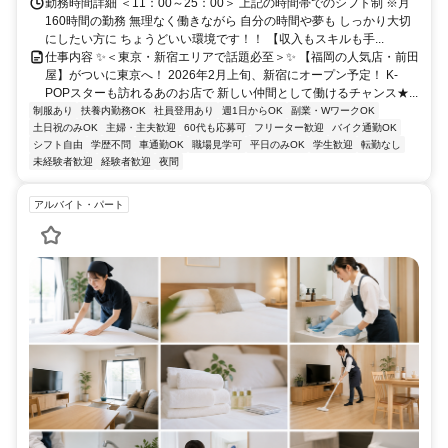
勤務時間詳細 ＜11：00～25：00＞ 上記の時間帯でのシフト制 ※月
160時間の勤務 無理なく働きながら 自分の時間や夢も しっかり大切
にしたい方に ちょうどいい環境です！！ 【収入もスキルも手...
仕事内容 ✨＜東京・新宿エリアで話題必至＞✨ 【福岡の人気店・前田
屋】がついに東京へ！ 2026年2月上旬、新宿にオープン予定！ K-
POPスターも訪れるあのお店で 新しい仲間として働けるチャンス★...
制服あり
扶養内勤務OK
社員登用あり
週1日からOK
副業・WワークOK
土日祝のみOK
主婦・主夫歓迎
60代も応募可
フリーター歓迎
バイク通勤OK
シフト自由
学歴不問
車通勤OK
職場見学可
平日のみOK
学生歓迎
転勤なし
未経験者歓迎
経験者歓迎
夜間
アルバイト・パート