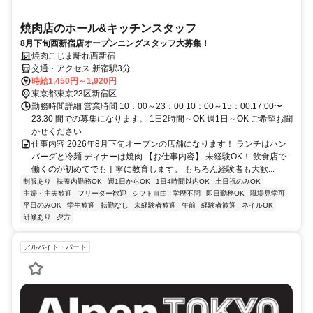
焼肉店のホール&キッチンスタッフ
8月下旬西新宿店オープンニングスタッフ大募集！
焼肉こじま離れ西新宿
交通・アクセス 新宿駅3分
時給1,450円～1,920円
東京都東京23区新宿区
勤務時間詳細 営業時間 10：00～23：00 10：00～15：00.17:00〜
23:30 間での募集になります。 1日2時間～OK 週1日～OK ご希望お聞
かせください
仕事内容 2026年8月下旬オープンの店舗になります！ ランチはハン
バーグと冷麺 ディナーは焼肉 【お仕事内容】 未経験OK！ 飲食店で
働くのが初めてでも丁寧に教育します。 もちろん経験者も大歓...
制服あり
扶養内勤務OK
週1日からOK
1日4時間以内OK
土日祝のみOK
主婦・主夫歓迎
フリーター歓迎
シフト自由
学歴不問
即日勤務OK
職場見学可
平日のみOK
学生歓迎
転勤なし
未経験者歓迎
午前
経験者歓迎
ネイルOK
研修あり
夕方
アルバイト・パート