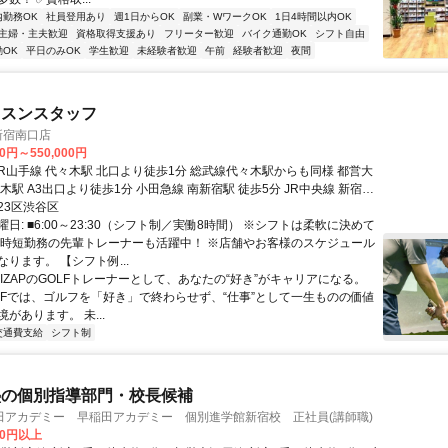
内勤務OK
社員登用あり
週1日からOK
副業・WワークOK
1日4時間以内OK
主婦・主夫歓迎
資格取得支援あり
フリーター歓迎
バイク通勤OK
シフト自由
OK
平日のみOK
学生歓迎
未経験者歓迎
午前
経験者歓迎
夜間
ッスンスタッフ
F新宿南口店
00円～550,000円
木駅 A3出口より徒歩1分 小田急線 南新宿駅 徒歩5分 JR中央線 新宿駅
8分 サザンテラス口より徒歩8分 JR各線:埼京線/湘南新宿ライン/総武
23区渋谷区
京王線 新宿駅 徒歩8分
日: ■6:00～23:30（シフト制／実働8時間） ※シフトは柔軟に決めて
※時短勤務の先輩トレーナーも活躍中！ ※店舗やお客様のスケジュール
ります。 【シフト例...
RIZAPのGOLFトレーナーとして、あなたの“好き”がキャリアになる。
GOLFでは、ゴルフを「好き」で終わらせず、“仕事”として一生ものの価値
があります。 未...
交通費支給
シフト制
塾の個別指導部門・校長候補
田アカデミー 早稲田アカデミー 個別進学館新宿校 正社員(講師職)
00円以上