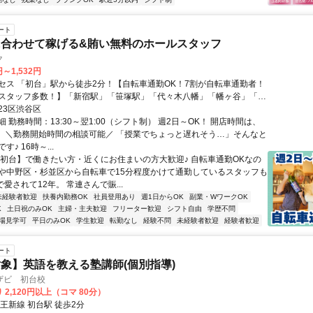
ート
に合わせて稼げる&賄い無料のホールスタッフ
ク
円～1,532円
セス 「初台」駅から徒歩2分！【自転車通勤OK！7割が自転車通勤者！
スタッフ多数！】「新宿駅」「笹塚駅」「代々木八幡」「幡ヶ谷」「明
谷」周辺からもアクセス良好◎中野区・杉並区・新宿区から通勤してい
23区渋谷区
も活躍中！
 勤務時間：13:30～翌1:00（シフト制） 週2日～OK！ 開店時間は、
です！ ＼勤務開始時間の相談可能／ 「授業でちょっと遅れそう…」そんなと
♪ 16時～...
【初台】で働きたい方・近くにお住まいの方大歓迎♪ 自転車通勤OKなの
や中野区・杉並区から自転車で15分程度かけて通勤しているスタッフも
で愛されて12年。 常連さんで賑...
未経験者歓迎
扶養内勤務OK
社員登用あり
週1日からOK
副業・WワークOK
K
土日祝のみOK
主婦・主夫歓迎
フリーター歓迎
シフト自由
学歴不問
場見学可
平日のみOK
学生歓迎
転勤なし
経験不問
未経験者歓迎
経験者歓迎
ート
象】英語を教える塾講師(個別指導)
ザビ 初台校
 2,120円以上（コマ 80分）
王新線 初台駅 徒歩2分