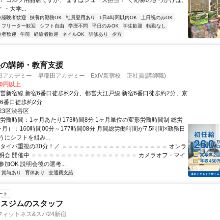
！ ゴルフ用品店ですが、 まずはシューズ担当！ ＼ 応募のきっかけは、
 ・大学...
未経験者歓迎
扶養内勤務OK
社員登用あり
1日4時間以内OK
土日祝のみOK
フリーター歓迎
シフト自由
学歴不問
平日のみOK
学生歓迎
転勤なし
験者歓迎
午前
経験者歓迎
ネイルOK
研修あり
夕方
塾の講師・教育支援
アカデミー 早稲田アカデミー ExiV新宿校 正社員(講師職)
00円以上
都営新宿線 新宿6番口徒歩約2分、都営大江戸線 新宿6番口徒歩約2分、京
宿6番口徒歩約2分
23区渋谷区
総労働時間：1ヶ月あたり173時間8分 1ヶ月単位の変形労働時間制 総労
月）：160時間00分～177時間08分 月間総労働時間が7.5時間×勤務日
にシフトを組み...
＼タイパ重視の30分！／ ＝＝＝＝＝＝＝＝＝＝＝＝＝＝＝＝＝＝ オンラ
明会 開催中 ＝＝＝＝＝＝＝＝＝＝＝＝＝＝＝＝＝＝ カメラオフ・マイ
加OK 説明会後の選考...
賞与あり
育休あり
交通費支給
ート
ネスジムのスタッフ
ィットネス&スパ24新宿