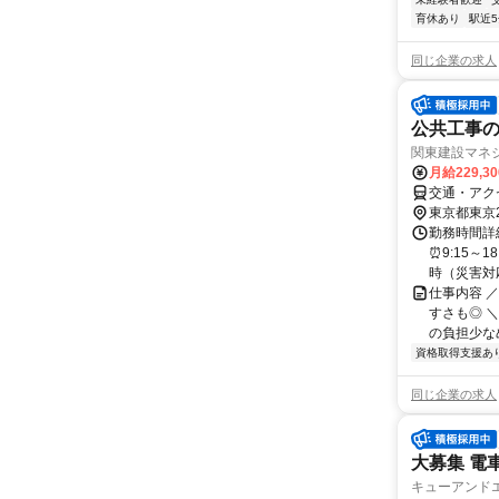
育休あり
駅近
同じ企業の求人
公共工事の
関東建設マネジ
月給229,3
交通・アク
東京都東京
勤務時間詳細
⏰9:15～
時（災害対応
仕事内容 
すさも◎ 
の負担少なめ
資格取得支援あ
同じ企業の求人
大募集 電
キューアンド