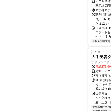
アクセス 
王新線 新
東京都東京
勤務時間 総
月)：160時
たは12：4..
仕事内容 
スタートも
たい。 実
変形労働時間制
正社員
大手美容
ケサランパサラ
月給273,0
交通・アク
東京都東京
勤務時間詳
ます（平均実
番の場合 (例）
仕事内容 
ムギ化粧水
屋、三越、
業界未経験者歓
未経験者歓迎