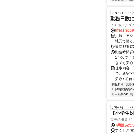
アルバイト・パ
勤務日数
イナホノシズ
時給1,300
交通・アク
地元で働く
大前」「渋
東京都東京
るスタッフ
勤務時間詳細
17:00
きでも安心です
仕事内容 
で、新宿区
多数♪ 初台
制服あり
業界
1日4時間以内O
即日勤務OK
職
アルバイト・パ
【小学生対
栄光の個別ビ
1業務あたり
アクセス 京