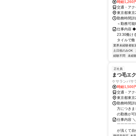
時給1,26
交通・アク
東京都東京
勤務時間詳細
＜勤務可能時間帯
仕事内容 
23:30働
タイルで働
業界未経験者歓
土日祝のみOK
経験不問
未経
正社員
まつ毛エク
ケサランパサラン
時給1,500
交通・アク
東京都東京
勤務時間詳細
方につきま
の勤務が可能
仕事内容 
￣￣￣￣￣
が浅くて自信
職場見学可
転