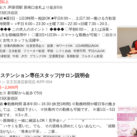
0円以上
セス JR新宿駅 新南口改札より徒歩5分
23区渋谷区
 ■週3日・1日3時間～相談OK ■平日6:00～、土日7:30～働ける方歓迎
＞ ○平日 6:00～23:30 ○土曜 7:30～22:30 ○日曜 7:30～20:3...
◆◆◆◆ この求人のポイント！ ◆◆◆◆ 〇早朝6:00～、または深夜～
ける方を積極採用中！ 〇週3日×1日3h～スマートな勤務が可能！ 〇自分ス
く女性スタッフも活躍中...
迎
扶養内勤務OK
社員登用あり
副業・WワークOK
1日4時間以内OK
主婦・主夫歓迎
フリーター歓迎
早朝
シフト自由
学歴不問
平日のみOK
験者歓迎
午前
夕方
ブランクOK
交通費支給
長期歓迎
フルタイム歓迎
ステンション専任スタッフ|サロン説明会
 京王百貨店新宿店 /KPP-004
円～2,000円
セス 新宿駅から徒歩で5分
23区新宿区
 ◆勤務時間 基本9:30～16:30 (休憩1時間) ※勤務時間や曜日等の働き
しては、ご相談下さい。 ※扶養内での勤務も可能です。 ※週1日～5日
です。 ※3ヶ月...
＼✨親御様と一緒に確認もOK！見学会✨／ ￣￣￣￣V￣￣￣￣￣￣￣￣
￣ ハサミを置いた。でも、 その資格を諦めたくないあなたへ。 「経験
がない」「将来が不安」… ご家...
勤なし
残業なし
ブランクOK
駅近5分以内
シフト制