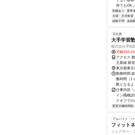
くない接客
何でもOK ／
制服あり
業界
主婦・主夫歓迎
経験不問
未経
正社員
大手学習
株式会社早稲田
月給260,1
アクセス 
王新線 新
東京都東京
勤務時間 
働時間（1ヶ
数となるよう
仕事内容 
イン職種説
クオフでの参
変形労働時間制
アルバイト・パ
フィット
ジェクサー・フ