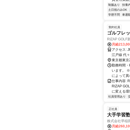
制服あり
扶養
土日祝のみOK
学歴不問
車通勤
契約社員
ゴルフレ
RIZAP GOL
月給213,0
アクセス: JR山手線 代々木駅 北口より徒歩1分 総武線代々木駅からも同様 都営大
江戸線 代々
南口より徒歩
東京都東京
線/山手線 
勤務時間・曜
います。 
によって異な
仕事内容: 
RIZAP 
に変える環境
社員登用あり
正社員
大手学習
株式会社早稲
月給260,1