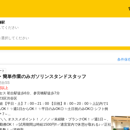
橋駅
してください
を選択してください
条件保
ート
・簡単作業のみガソリンスタンドスタッフ
台SS
0円以上
セス 初台駅徒歩6分、参宮橋駅徒歩7分
23区渋谷区
 【平日・土】7：00～21：00 【日祝】8：00～20：00 ✨上記内で1
OK！ ✨週1日からOK！ ✨平日のみOK◎ ✨土日祝のみOK◎ シフト例
7～...
＼＼＼ オススメポイント！ ／／／ ✅未経験・ブランクOK！ ✅週1日～、
勤務OK！ ✅試用期間は時給1500円!! ✅適宜室内で休憩が取れる♪ ✅正社
数！ ✅資格取...