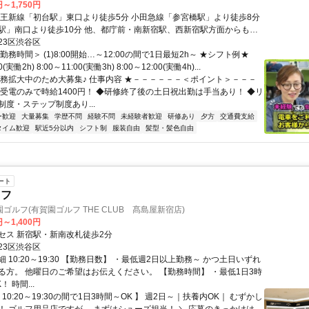
円～1,750円
「初台駅」東口より徒歩5分 小田急線「参宮橋駅」より徒歩8分
歩10分 他、都庁前・南新宿駅、西新宿駅方面からもア
！ 【最寄り駅】 ・京王新線「初台駅」
23区渋谷区
勤務時間＞ (1)8:00開始…～12:00の間で1日最短2h～ ★シフト例★
0(実働2h) 8:00～11:00(実働3h) 8:00～12:00(実働4h)...
業務拡大中のため大募集♪ 仕事内容 ★－－－－－－＜ポイント＞－－－
◆受電のみで時給1400円！ ◆研修終了後の土日祝出勤は手当あり！ ◆リ
制度・ステップ制度あり...
ー歓迎
大量募集
学歴不問
経験不問
未経験者歓迎
研修あり
夕方
交通費支給
タイム歓迎
駅近5分以内
シフト制
服装自由
髪型・髪色自由
ート
ッフ
ゴルフ(有賀園ゴルフ THE CLUB 髙島屋新宿店)
円～1,400円
セス 新宿駅・新南改札徒歩2分
23区渋谷区
 10:20～19:30 【勤務日数】 ・最低週2日以上勤務～ かつ土日いずれ
る方。 他曜日のご希望はお伝えください。 【勤務時間】 ・最低1日3時
 時間...
 10:20～19:30の間で1日3時間～OK 】 週2日～｜扶養内OK｜ むずかし