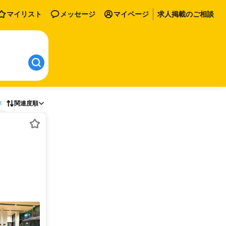
マイリスト
メッセージ
マイページ
求人掲載のご相談
存
関連度順