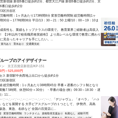
都営新宿線 新宿6番口徒歩約2分、都営大江戸線 新宿6番口徒歩約2分、京
宿6番口徒歩約2分
23区渋谷区
労働時間：1ヶ月あたり173時間8分 変形労働時間制 総労働時間(1ヶ
間00分～177時間08分 平日/13：30～21：50 土曜/10：00～19：10ま
.
◆成長性も、業績もトップクラスの環境で。 教育業界ご経験者は高収入
！ 【1年以内で校長職昇格実績有】 より高レベルな環境で教育に携わり
力に見合ったキャリアを手にしたい。...
賞与あり
育休あり
交通費支給
グループのアイデザイナー
ン 京王百貨店新宿店/KP-151
00円～525,000円
セス 新宿駅中央西地上出口から徒歩約1分
23区新宿区
細 総労働時間：1ヶ月あたり38時間45分 早番＋遅番のシフト制となり
働7.5時間、休憩60分＋30分） ・早番の場合 (例）09:30～18:30 ・遅
11:...
∴‥∵‥∴‥∵‥∴‥∴‥∵‥∴‥∵‥∴ 「デジャヴュ」「オペラ」「ハト
」などを展開する 大手ピアスグループの１つとして、 伊勢丹、高島
阪急、東急、名鉄など 全国の百貨店に...
迎
変形労働時間制
ランチタイム
資格取得支援あり
転勤なし
経験不問
交通費全額支給
経験者歓迎
有資格者歓迎
研修あり
賞与あり
ブランクOK