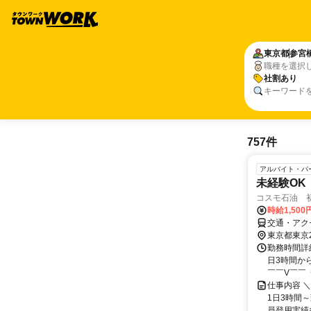
東京都
参宮
職種を選択
社割あり
キーワード
757件
アルバイト・パ
未経験OK
コスモ石油 初
時給1,50
交通・アク
東京都東京
勤務時間詳細
日3時間から
￣￣V￣￣ ＊
仕事内容 
1日3時間～
員登用実績多