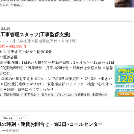
5分以内
社割あり
正社員
工事管理スタッフ(工事監督支援)
メント株式会社(東京国道事務所 代々木出張所)
00円～442,500円
セス 京王線 初台駅から徒歩10分
23区渋谷区
 実働時間：1日あたり8時間 平均勤務日数：1ヶ月あたり18日 〜 21日
18:00(実働8時間) ＊残業時間︓⽉平均20時間 ＊残業代は全額支給 ※緊急
など...
／ ⛅国の仕事を支えるポジションで活躍‼ ⛅安定性・福利厚生・働きや
＼ ⏩国の受託業務でやりがい・安定感抜群 ⏩チェック・検査中心で体へ
 ⏩経験・資格に応じてしっかり...
り
固定時間制
住宅手当あり
賞与あり
ブランクOK
交通費支給
土日祝休み
アルバイト・パート
車の時刻・運賃お問合せ・週3日~コールセンター
エー株式会社