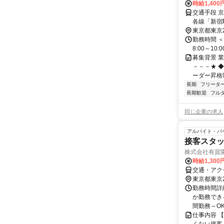
時給1,400
交通手段 京王新線
各線「新宿駅」南口より徒
クセス可能
東京都東京
勤務時間 ＜
8:00～10:0
募集背景 
－－－★ 
ーダー昇格
長期
フリータ
長期歓迎
フル
同じ企業の求人
アルバイト・パ
接客スタ
株式会社有賀園
時給1,300
交通・アク
東京都東京
勤務時間詳細
か勤務でき
間勤務～OK！
仕事内容 【