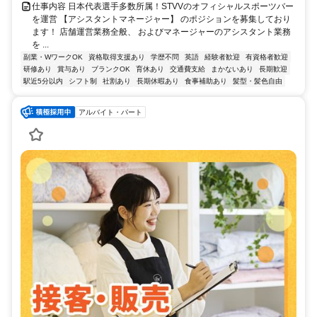
仕事内容 日本代表選手多数所属！STVVのオフィシャルスポーツバー
を運営 【アシスタントマネージャー】 のポジションを募集しており
ます！ 店舗運営業務全般、 およびマネージャーのアシスタント業務
を ...
副業・WワークOK
資格取得支援あり
学歴不問
英語
経験者歓迎
有資格者歓迎
研修あり
賞与あり
ブランクOK
育休あり
交通費支給
まかないあり
長期歓迎
駅近5分以内
シフト制
社割あり
長期休暇あり
食事補助あり
髪型・髪色自由
アルバイト・パート