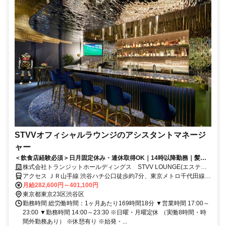
STVVオフィシャルラウンジのアシスタントマネージ
ャー
＜飲食店経験必須＞日月固定休み・連休取得OK｜14時以降勤務｜髪
型・髪色自由｜深夜の長時間残業ナシ｜独立希望者も◎【No Visa
株式会社トランジットホールディングス STVV LOUNGE(エスティ
Support】
ヴィーヴィーラウンジ)
アクセス ＪＲ山手線 渋谷ハチ公口徒歩約7分、東京メトロ千代田線/
小田急小田原線 代々木公園2番口徒歩約16分、東京メトロ副都心線
月給282,600円～401,100円
明治神宮前7番口徒歩約17分
東京都東京23区渋谷区
勤務時間 総労働時間：1ヶ月あたり169時間18分 ▼営業時間 17:00～
23:00 ▼勤務時間 14:00～23:30 ※日曜・月曜定休 （実働8時間・時
間外勤務あり） ※休憩有り ※始発・...