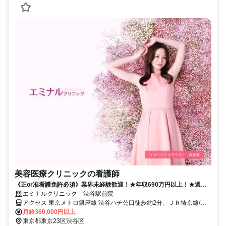
美容医療クリニックの看護師
《正or准看護免許必須》業界未経験歓迎！★年収690万円以上！★週休2
日＆有給取得率9割★昇給・賞与あり★社割あり
エミナルクリニック 渋谷駅前院
アクセス 東京メトロ銀座線 渋谷ハチ公口徒歩約2分、ＪＲ埼京線/り
んかい線 渋谷ハチ公口徒歩約2分、ＪＲ山手線 渋谷ハチ公口徒歩約2
月給360,000円以上
分
東京都東京23区渋谷区