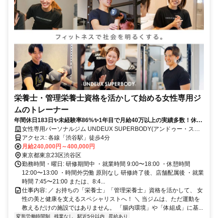
栄養士・管理栄養士資格を活かして始める女性専用ジ
ムのトレーナー
年間休日183日✨未経験率86%✨1年目で月給40万以上の実績多数！休み
も、あなたの成長も、全力サポート！
女性専用パーソナルジム UNDEUX SUPERBODY(アンドゥー・スー
パーボディ)
アクセス: 各線「渋谷駅」徒歩4分
月給240,000円～400,000円
東京都東京23区渋谷区
勤務時間・曜日: 研修期間中 ・就業時間 9:00〜18:00 ・休憩時間
12:00〜13:00 ・時間外労働 原則なし 研修終了後、店舗配属後 ・就業
時間 7:45〜21:00 または、8:4...
仕事内容: ／ お持ちの「栄養士」「管理栄養士」資格を活かして、 女
性の美と健康を支えるスペシャリストへ！ ＼ 当ジムは、ただ運動を
教えるだけの施設ではありません。 「腸内環境」や「体組成」に基...
変形労働時間制
残業なし
駅近5分以内
昇給あり