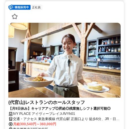
正社員
(代官山)レストランのホールスタッフ
【月9日休み】キャリアアップ◎昇給◎残業無しシフト選択可能◎
IVY PLACE アイヴィープレイス/IVYh01
交通・アクセス 東急東横線 代官山駅 正面口より 徒歩6分、JR・日比
谷線 恵比寿駅より 徒歩15分
月給300,540円～360,000円