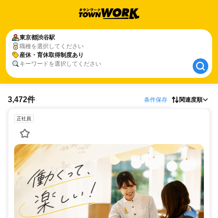
東京都
東京都
渋谷駅
渋谷駅
職種を選択してください
産休・育休取得制度あり
産休・育休取得制度あり
キーワードを選択してください
3,472件
条件保存
関連度順
正社員