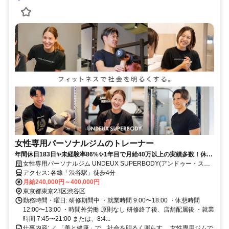
女性専用パーソナルジムのトレーナー
年間休日183日✨未経験率86%✨1年目で月給40万以上の実績多数！休み
も、あなたの成長も、全力サポート！
女性専用パーソナルジム UNDEUX SUPERBODY(アンドゥー・スー
パーボディ)
アクセス: 各線「渋谷駅」徒歩4分
月給240,000円～400,000円
東京都東京23区渋谷区
勤務時間・曜日: 研修期間中 ・就業時間 9:00〜18:00 ・休憩時間
12:00〜13:00 ・時間外労働 原則なし 研修終了後、店舗配属後 ・就業
時間 7:45〜21:00 または、8:4...
仕事内容: ／ 「美と健康」で、社会を明るく照らす。 女性専用ジムで