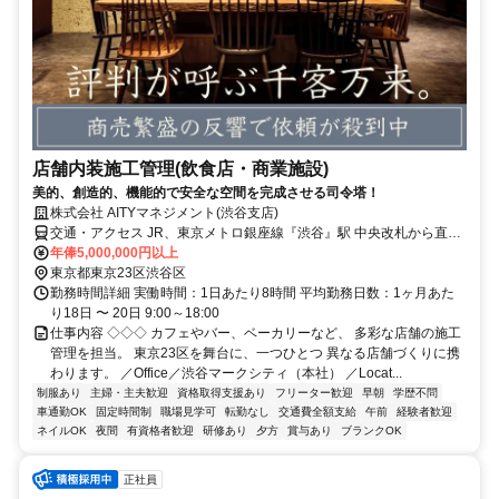
店舗内装施工管理(飲食店・商業施設)
美的、創造的、機能的で安全な空間を完成させる司令塔！
株式会社 AITYマネジメント(渋谷支店)
交通・アクセス JR、東京メトロ銀座線『渋谷』駅 中央改札から直結
/京王井の頭線『渋谷』駅アベニュー口から直結
年俸5,000,000円以上
東京都東京23区渋谷区
勤務時間詳細 実働時間：1日あたり8時間 平均勤務日数：1ヶ月あた
り18日 〜 20日 9:00～18:00
仕事内容 ◇◇◇ カフェやバー、ベーカリーなど、 多彩な店舗の施工
管理を担当。 東京23区を舞台に、一つひとつ 異なる店舗づくりに携
わります。 ／Office／渋谷マークシティ（本社） ／Locat...
制服あり
主婦・主夫歓迎
資格取得支援あり
フリーター歓迎
早朝
学歴不問
車通勤OK
固定時間制
職場見学可
転勤なし
交通費全額支給
午前
経験者歓迎
ネイルOK
夜間
有資格者歓迎
研修あり
夕方
賞与あり
ブランクOK
正社員