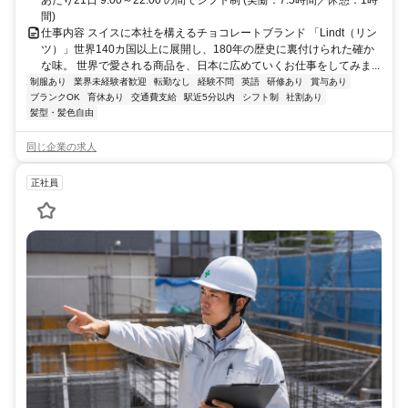
あたり21日 9:00～22:00 の間でシフト制 (実働：7.5時間／休憩：1時
間)
仕事内容 スイスに本社を構えるチョコレートブランド 「Lindt（リン
ツ）」世界140カ国以上に展開し、180年の歴史に裏付けられた確か
な味。 世界で愛される商品を、日本に広めていくお仕事をしてみま...
制服あり
業界未経験者歓迎
転勤なし
経験不問
英語
研修あり
賞与あり
ブランクOK
育休あり
交通費支給
駅近5分以内
シフト制
社割あり
髪型・髪色自由
同じ企業の求人
正社員