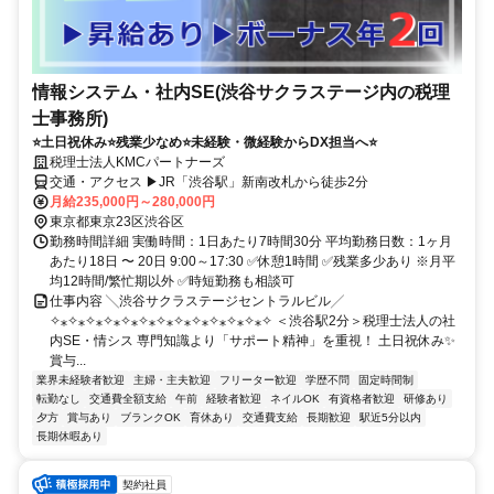
情報システム・社内SE(渋谷サクラステージ内の税理
士事務所)
⭐土日祝休み⭐残業少なめ⭐未経験・微経験からDX担当へ⭐
税理士法人KMCパートナーズ
交通・アクセス ▶JR「渋谷駅」新南改札から徒歩2分
月給235,000円～280,000円
東京都東京23区渋谷区
勤務時間詳細 実働時間：1日あたり7時間30分 平均勤務日数：1ヶ月
あたり18日 〜 20日 9:00～17:30 ✅休憩1時間 ✅残業多少あり ※月平
均12時間/繁忙期以外 ✅時短勤務も相談可
仕事内容 ╲渋谷サクラステージセントラルビル╱
✧⁎✧⁎✧⁎✧⁎✧⁎✧⁎✧⁎✧⁎✧⁎✧⁎✧⁎✧⁎✧ ＜渋谷駅2分＞税理士法人の社
内SE・情シス 専門知識より「サポート精神」を重視！ 土日祝休み✨
賞与...
業界未経験者歓迎
主婦・主夫歓迎
フリーター歓迎
学歴不問
固定時間制
転勤なし
交通費全額支給
午前
経験者歓迎
ネイルOK
有資格者歓迎
研修あり
夕方
賞与あり
ブランクOK
育休あり
交通費支給
長期歓迎
駅近5分以内
長期休暇あり
契約社員