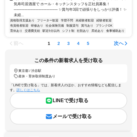
気寿司居酒屋で ホール・キッチンスタッフを正社員募集！
──────────────── ✨賞与年3回で頑張りをしっかり評価！ ✨
未経...
資格取得支援あり
フリーター歓迎
学歴不問
未経験者歓迎
経験者歓迎
有資格者歓迎
研修あり
社会保険完備
制服貸与
賞与あり
ブランクOK
育休あり
交通費支給
駅近5分以内
シフト制
社割あり
昇給あり
食事補助あり
前へ
次へ
1
2
3
4
5
この条件の新着求人を受け取る
東京都 / 渋谷駅
産休・育休取得制度あり
「LINEで受け取る」では、新着求人のほか、おすすめ情報なども配信しま
す。
詳しくはこちら
LINEで受け取る
メールで受け取る