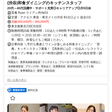
(渋谷)和食ダイニングのキッチンスタッフ
20代～40代活躍中・サポート充実◎キャリアアップ◎月9日休
雷庵 Ryan ライアン/RAk03
交通・アクセス 東急・東京メトロ渋谷 B1出口より 徒歩2分
月給300,540円～360,000円
東京都東京23区渋谷区
勤務時間詳細 実働時間：1日あたり8時間 平均勤務日数：1ヶ月あた
り20日 〜 22日 10:30～22:30 （シフト制、休憩賄いあり） ✅時間
帯、曜日、終電などもご相談ください。
仕事内容 ＼手打ち蕎麦とワインが楽しめる和食ダイニング／ 「雷
庵」キッチンスタッフ募集！ 【具体的には】 ✅仕込み ✅レストラン
のオープン準備 ✅オーダー料理の調理 ✅キッチン内の衛生管理 ✅調
理器...
制服あり
業界未経験者歓迎
ランチタイム
フリーター歓迎
学歴不問
転勤なし
未経験者歓迎
ブランクOK
育休あり
交通費支給
駅近5分以内
シフト制
社割あり
食事補助あり
髪型・髪色自由
同じ企業の求人
契約社員