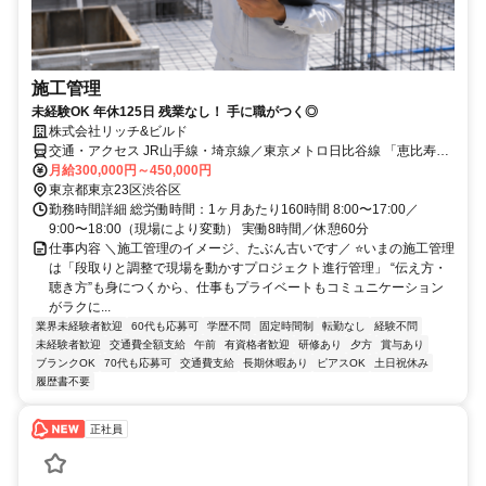
施工管理
未経験OK 年休125日 残業なし！ 手に職がつく◎
株式会社リッチ&ビルド
交通・アクセス JR山手線・埼京線／東京メトロ日比谷線 「恵比寿」
駅 から徒歩5分
月給300,000円～450,000円
東京都東京23区渋谷区
勤務時間詳細 総労働時間：1ヶ月あたり160時間 8:00〜17:00／
9:00〜18:00（現場により変動） 実働8時間／休憩60分
仕事内容 ＼施工管理のイメージ、たぶん古いです／ ⭐いまの施工管理
は「段取りと調整で現場を動かすプロジェクト進行管理」 “伝え方・
聴き方”も身につくから、仕事もプライベートもコミュニケーション
がラクに...
業界未経験者歓迎
60代も応募可
学歴不問
固定時間制
転勤なし
経験不問
未経験者歓迎
交通費全額支給
午前
有資格者歓迎
研修あり
夕方
賞与あり
ブランクOK
70代も応募可
交通費支給
長期休暇あり
ピアスOK
土日祝休み
履歴書不要
正社員