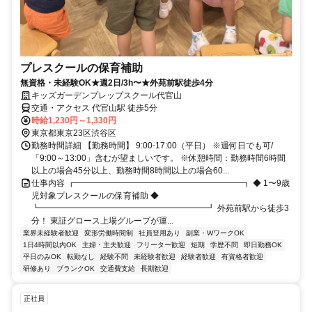
プレスクールの保育補助
無資格・未経験OK★週2日/3h〜★外苑前駅徒歩4分
キッズガーデンプレップスクール代官山
交通・アクセス 代官山駅 徒歩5分
時給1,230円～1,330円
東京都東京23区渋谷区
勤務時間詳細 【勤務時間】 9:00-17:00（平日） ※週何日でも可/
「9:00～13:00」含むが望ましいです。 ※休憩時間：勤務時間6時間
以上の場合45分以上、勤務時間8時間以上の場合60...
仕事内容 ┏━━━━━━━━━━━━━━━━━━━━┓ ◆ 1〜9歳
児対象プレスクールの保育補助 ◆
┗━━━━━━━━━━━━━━━━━━━━┛ 外苑前駅から徒歩3
分！ 東証グロース上場グループが運...
業界未経験者歓迎
変形労働時間制
社員登用あり
副業・WワークOK
1日4時間以内OK
主婦・主夫歓迎
フリーター歓迎
短期
学歴不問
即日勤務OK
平日のみOK
転勤なし
経験不問
未経験者歓迎
経験者歓迎
有資格者歓迎
研修あり
ブランクOK
交通費支給
長期歓迎
正社員