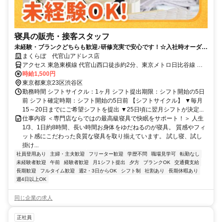
寝具の販売・接客スタッフ
未経験・ブランクどちらも歓迎♪研修充実で安心です！☆入社時オーダー
メイド枕プレゼント☆
まくらぼ 代官山アドレス店
アクセス 東急東横線 代官山西口徒歩約2分、東京メトロ日比谷線 恵
比寿（東京都）4番口徒歩約9分、ＪＲ湘南新宿ライン 恵比寿（東京
時給1,500円
都）4番口徒歩約9分
東京都東京23区渋谷区
勤務時間 シフトサイクル：1ヶ月 シフト提出期限：シフト開始の5日
前 シフト確定時期：シフト開始の5日前 【シフトサイクル】 ▼毎月
15～20日までにご希望シフトを提出 ▼25日頃に翌月シフトが決定...
仕事内容 ＜専門店ならではの最高級寝具で快眠をサポート！＞ 人生
1/3、1日約8時間、長い時間お身体をゆだねるのが寝具。 質感やフィ
ット感にこだわった良質な寝具を取り揃えています。 試し寝、試し
掛け...
社員登用あり
主婦・主夫歓迎
フリーター歓迎
学歴不問
職場見学可
転勤なし
未経験者歓迎
午前
経験者歓迎
月1シフト提出
夕方
ブランクOK
交通費支給
長期歓迎
フルタイム歓迎
週2・3日からOK
シフト制
社割あり
長期休暇あり
週4日以上OK
同じ企業の求人
正社員