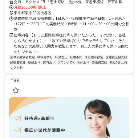
交通・アクセス JR 「恵比寿駅」徒歩4分、東急東横線「代官山駅」
徒歩5分
月給260,000円以上
東京都東京23区渋谷区
勤務時間詳細 実働時間：1日あたり8時間 平均勤務日数：1ヶ月あた
り22日 〜 23日 1日の実働時間／8時間 ※11：00～20：00の間で交替
制
仕事内容 【もっと新郎新婦様に寄り添いたかった…その想い、当社
なら活かせます】 ～「数字や効率ばかりでモヤモヤしていた、そん
なあなたの経験と人間力を歓迎します。お二人の夢に寄り添う自由な
オリジナルウエ...
業界未経験者歓迎
職場見学可
転勤なし
経験不問
未経験者歓迎
交通費全額支給
経験者歓迎
研修あり
賞与あり
ブランクOK
育休あり
交通費支給
駅近5分以内
シフト制
正社員