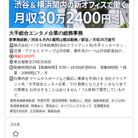
大手総合エンタメ企業の総務事務
要事務経験／渋谷＆月内1週間は横浜勤務／駅近／月収30万超可
株式会社パソナ日本総務部(当社クライアント先/大手インターネット
サービス企業)
交通・アクセス ※マップは渋谷駅。案件先の一つは渋谷駅直結のオ
フィスです。
時給1,800円
東京都東京23区渋谷区
勤務時間詳細 【勤務時間】9:00～18:00(休憩60分、実働8時間) ＊残
業：20時間以下／月
仕事内容 ゲームやスポーツなど幅広い事業を手掛ける 当社クライア
ント先「大手総合エンタメ企業」での 勤務となります いきなり全て
の業務を お任せすることはありません！ 7人体制で運営しているの
で、 ...
業界未経験者歓迎
学歴不問
固定時間制
転勤なし
英語
経験者歓迎
ネイルOK
有資格者歓迎
研修あり
育休あり
オープニングスタッフ
交通費支給
駅近5分以内
土日祝休み
服装自由
正社員