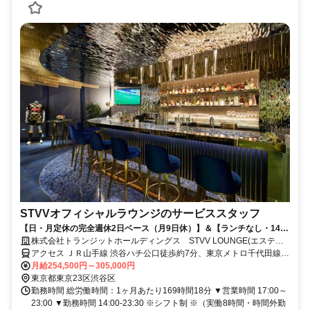
STVVオフィシャルラウンジのサービススタッフ
【日・月定休の完全週休2日ベース（月9日休）】＆【ランチなし・14時
出勤】サッカー日本代表選手も多数所属し、熱い注目を集める
株式会社トランジットホールディングス STVV LOUNGE(エスティ
『STVV（シント＝トロイデンVV）』のオフィシャルラウンジ！プライ
ヴィーヴィーラウンジ)
アクセス ＪＲ山手線 渋谷ハチ公口徒歩約7分、東京メトロ千代田線/
ベートを大切にしながら、世界的な建築設計や最高峰のミクソロジーカ
小田急小田原線 代々木公園2番口徒歩約16分、東京メトロ副都心線
月給254,500円～305,000円
クテルに触れ、ワンランク上のホスピタリティを磨きませんか？【No
明治神宮前7番口徒歩約17分
東京都東京23区渋谷区
Visa Support】
勤務時間 総労働時間：1ヶ月あたり169時間18分 ▼営業時間 17:00～
23:00 ▼勤務時間 14:00-23:30 ※シフト制 ※（実働8時間・時間外勤