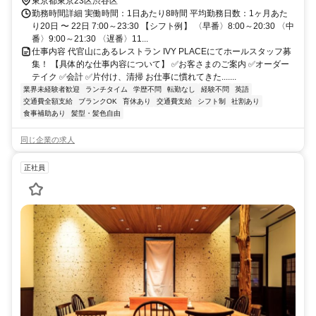
東京都東京23区渋谷区
勤務時間詳細 実働時間：1日あたり8時間 平均勤務日数：1ヶ月あた
り20日 〜 22日 7:00～23:30 【シフト例】 〈早番〉8:00～20:30 〈中
番〉9:00～21:30 〈遅番〉11...
仕事内容 代官山にあるレストラン IVY PLACEにてホールスタッフ募
集！ 【具体的な仕事内容について】 ✅お客さまのご案内 ✅オーダー
テイク ✅会計 ✅片付け、清掃 お仕事に慣れてきた.......
業界未経験者歓迎
ランチタイム
学歴不問
転勤なし
経験不問
英語
交通費全額支給
ブランクOK
育休あり
交通費支給
シフト制
社割あり
食事補助あり
髪型・髪色自由
同じ企業の求人
正社員