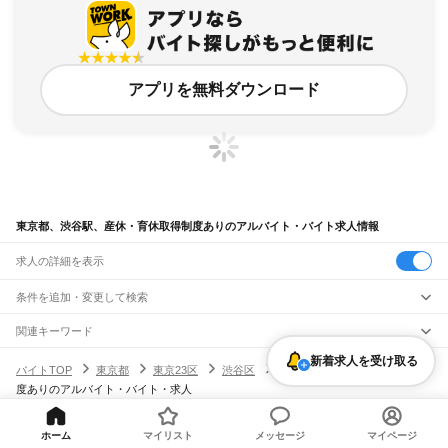
アプリを無料ダウンロード
東京都、渋谷駅、産休・育休取得制度ありのアルバイト・バイト求人情報
求人の詳細を表示
条件を追加・変更して検索
市区町村を追加・変更
関連キーワード
完全在宅ワーク 全国
シール貼り 在宅
現在地周辺
ガチャガチャ
犬カフェ
東京都
新着求人を受け取る
駅を追加・変更
バイトTOP
東京都
東京23区
渋谷区
渋谷駅
産休・育休取得制
東京都
すべて
度ありのアルバイト・バイト・求人
東京23区
すべて
職種を追加・変更
JR東海道本線(東京～熱海)
千代田区
中央区
港区
新宿区
文京区
台東区
墨田区
江東区
品川区
目黒区
大田区
東京駅
新橋駅
品川駅
飲食・フードサービス
世田谷区
渋谷区
中野区
杉並区
豊島区
北区
荒川区
板橋区
練馬区
足立区
葛飾区
特徴を追加・変更
ホーム
マイリスト
メッセージ
マイページ
飲食・フードサービス
江戸川区
すべて
ヘルプ・お問い合わせ
サイトマップ
利用規約・プライバシーポリシー
JR山手線