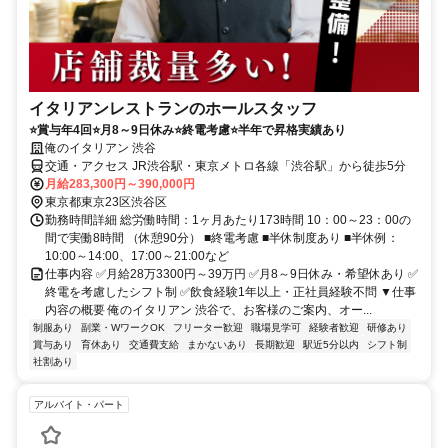
イタリアンレストランのホールスタッフ
⭐賞与年4回⭐月8～9日休み⭐終電考慮⭐半年で昇格実績あり
俺のイタリアン 渋谷
交通・アクセス JR渋谷駅・東京メトロ各線「渋谷駅」から徒歩5分
月給283,300円～390,000円
東京都東京23区渋谷区
勤務時間詳細 総労働時間：1ヶ月あたり173時間 10：00～23：00の
間で実働8時間 （休憩90分） ■終電考慮 ■半休制度あり ■半休例：
10:00～14:00、17:00～21:00など
仕事内容 ✅月給28万3300円～39万円 ✅月8～9日休み・希望休あり ✅
終電を考慮したシフト制 ✅飲食経験1年以上・正社員経験不問 ▼仕事
内容の概要 俺のイタリアン 渋谷で、お客様のご案内、オー...
制服あり
副業・WワークOK
フリーター歓迎
職場見学可
経験者歓迎
研修あり
賞与あり
育休あり
交通費支給
まかないあり
長期歓迎
駅近5分以内
シフト制
社割あり
アルバイト・パート