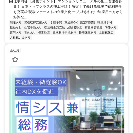
仕事内容 【募集ポイント】 マンションリニューアルの施工管理者募
集！ 日本トップクラスの施工実績！ 安定して働ける職場で福利厚生
も充実◎ 現場ファーストの企業文化 ー 入社された中途採用の方から
好評な...
制服あり
資格取得支援あり
学歴不問
車通勤OK
固定時間制
職場見学可
転勤なし
住宅手当あり
交通費全額支給
経験者歓迎
有資格者歓迎
研修あり
賞与あり
育休あり
長期歓迎
資格取得手当あり
長期休暇あり
土日祝休み
入社祝い金あり
正社員