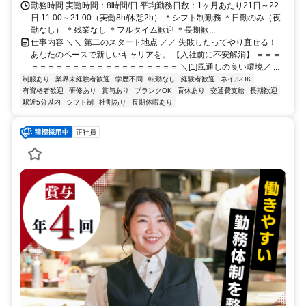
勤務時間 実働時間：8時間/日 平均勤務日数：1ヶ月あたり21日～22
日 11:00～21:00（実働8h/休憩2h） ＊シフト制勤務 ＊日勤のみ（夜
勤なし） ＊残業なし ＊フルタイム歓迎 ＊長期歓...
仕事内容 ＼＼ 第二のスタート地点 ／／ 失敗したってやり直せる！
あなたのペースで新しいキャリアを。 【入社前に不安解消】 ＝＝＝
＝＝＝＝＝＝＝＝＝＝＝＝＝＝＝＝＝＝ ＼[1]風通しの良い環境／ ...
制服あり
業界未経験者歓迎
学歴不問
転勤なし
経験者歓迎
ネイルOK
有資格者歓迎
研修あり
賞与あり
ブランクOK
育休あり
交通費支給
長期歓迎
駅近5分以内
シフト制
社割あり
長期休暇あり
正社員