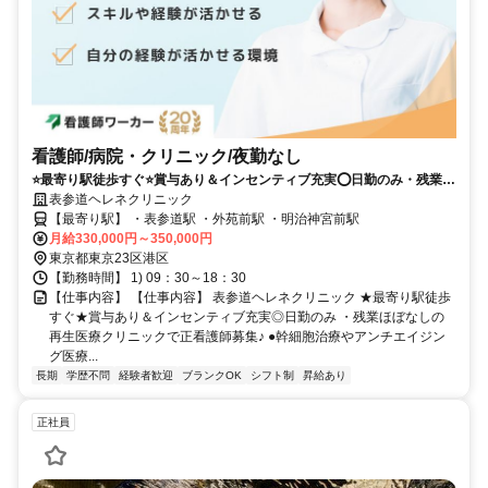
看護師/病院・クリニック/夜勤なし
⭐最寄り駅徒歩すぐ⭐賞与あり＆インセンティブ充実⭕日勤のみ・残業ほ
ぼなしの再生医療クリニックで正看護師募集✨
表参道ヘレネクリニック
【最寄り駅】 ・表参道駅 ・外苑前駅 ・明治神宮前駅
月給330,000円～350,000円
東京都東京23区港区
【勤務時間】 1) 09：30～18：30
【仕事内容】 【仕事内容】 表参道ヘレネクリニック ★最寄り駅徒歩
すぐ★賞与あり＆インセンティブ充実◎日勤のみ ・残業ほぼなしの
再生医療クリニックで正看護師募集♪ ●幹細胞治療やアンチエイジン
グ医療...
長期
学歴不問
経験者歓迎
ブランクOK
シフト制
昇給あり
正社員