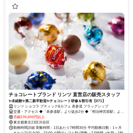
チョコレートブランド リンツ 直営店の販売スタッフ
✨未経験✨第二新卒歓迎✨チョコレート研修＆割引有【071】
リンツ ショコラ ブティック&カフェ 表参道 フラッグシップ
交通・アクセス ◆「表参道駅」より徒歩2分 ◆「明治神宮前駅」より
徒歩6分 ◆「原宿駅」より徒歩10分
月給230,000円以上
東京都東京23区渋谷区
勤務時間詳細 実働時間：1日あたり7時間30分 平均勤務日数：1ヶ月