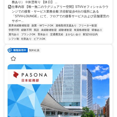
務あり） ※休憩有り 【休日】 ...
仕事内容 【唯一無二のラグジュアリー空間】STVVオフィシャルラウ
ンジでの接客・サービス業務全般 渋谷駅徒歩4分の場所にある
「STVV-LOUNGE」にて、フロアでの接客サービスおよび店舗運営の
サポー...
業界未経験者歓迎
副業・WワークOK
資格取得支援あり
フリーター歓迎
学歴不問
経験不問
英語
未経験者歓迎
経験者歓迎
有資格者歓迎
研修あり
賞与あり
ブランクOK
育休あり
交通費支給
まかないあり
駅近5分以内
シフト制
社割あり
ピアスOK
契約社員