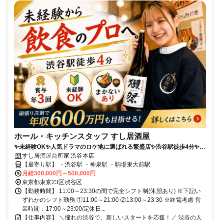
ホール・キッチンスタッフ すし居酒屋
✨未経験OK✨人気ドラマのロケ地に選ばれる繁盛店✨渋谷駅徒歩4分✨お
いしいまかないあり！✨
すし居酒屋台所家 渋谷本店
【最寄り駅】 ・渋谷駅 ・神泉駅 ・駒場東大前駅
月給300,000円～500,000円
東京都東京23区渋谷区
【勤務時間】 11:00～23:30の間で完全シフト制(休憩あり) ※下記い
ずれかのシフト勤務 ①11:00～21:00 ②13:00～23:30 ※終電考慮 営
業時間：17:00～23:00/定休日...
【仕事内容】 ＼憧れの渋谷で、新しいスタートを応援！／ 渋谷の人