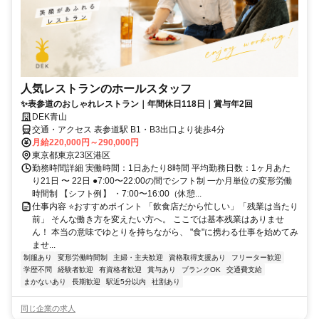
人気レストランのホールスタッフ
✨表参道のおしゃれレストラン｜年間休日118日｜賞与年2回
DEK青山
交通・アクセス 表参道駅 B1・B3出口より徒歩4分
月給220,000円～290,000円
東京都東京23区港区
勤務時間詳細 実働時間：1日あたり8時間 平均勤務日数：1ヶ月あた
り21日 〜 22日 ●7:00〜22:00の間でシフト制 一か月単位の変形労働
時間制 【シフト例】 ・7:00〜16:00（休憩...
仕事内容 ⭐おすすめポイント 「飲食店だから忙しい」「残業は当たり
前」 そんな働き方を変えたい方へ。 ここでは基本残業はありませ
ん！ 本当の意味でゆとりを持ちながら、 "食"に携わる仕事を始めてみ
ませ...
制服あり
変形労働時間制
主婦・主夫歓迎
資格取得支援あり
フリーター歓迎
学歴不問
経験者歓迎
有資格者歓迎
賞与あり
ブランクOK
交通費支給
まかないあり
長期歓迎
駅近5分以内
社割あり
同じ企業の求人