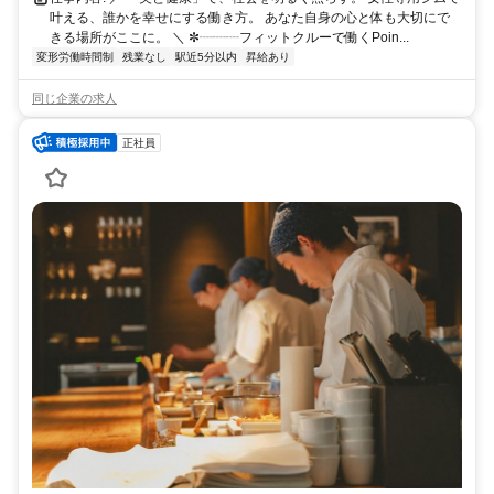
叶える、誰かを幸せにする働き方。 あなた自身の心と体も大切にで
きる場所がここに。 ＼ ✼┈┈┈フィットクルーで働くPoin...
変形労働時間制
残業なし
駅近5分以内
昇給あり
同じ企業の求人
正社員