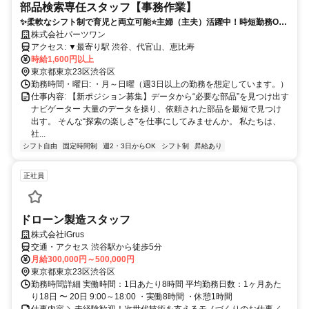
部品検索専任スタッフ【事務作業】
✨柔軟なシフト制で育児と両立可能⭐️主婦（主夫）活躍中！時短勤務OK
のアルバイト募集♪
株式会社パーツワン
アクセス: ▼最寄り駅 渋谷、代官山、恵比寿
時給1,600円以上
東京都東京23区渋谷区
勤務時間・曜日: ・月～日曜（週3日以上の勤務を想定しています。）
仕事内容: 【新ポジション募集】データから“必要な部品”を見つけ出す
ナビゲーター 大量のデータを操り、依頼された部品を最短で見つけ
出す。 そんな“探索の楽しさ”を仕事にしてみませんか。 私たちは、
社...
シフト自由
固定時間制
週2・3日からOK
シフト制
昇給あり
正社員
ドローン製造スタッフ
株式会社iGrus
交通・アクセス 渋谷駅から徒歩5分
月給300,000円～500,000円
東京都東京23区渋谷区
勤務時間詳細 実働時間：1日あたり8時間 平均勤務日数：1ヶ月あた
り18日 〜 20日 9:00～18:00 ・実働8時間 ・休憩1時間
仕事内容 ＼未経験歓迎！次世代技術を支えるモノづくりのお仕事／