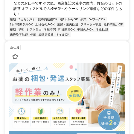
などのお仕事です その他、商業施設の催事の案内、舞台のセットの
設営 オフィスビルでの椅子並べやケータリング準備などの案件もあ
り！ ...
短期（3ヵ月以内）
扶養内勤務OK
週1日からOK
副業・WワークOK
1日4時間以内OK
土日祝のみOK
主婦・主夫歓迎
フリーター歓迎
給料前払いOK
短期
早朝
シフト自由
学歴不問
即日勤務OK
平日のみOK
学生歓迎
未経験者歓迎
午前
経験者歓迎
ネイルOK
正社員