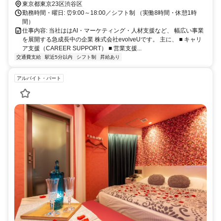
駅」直結
東京都東京23区渋谷区
勤務時間・曜日: ⏰9:00～18:00／シフト制 （実働8時間・休憩1時
間）
仕事内容: 当社ははAI・マーケティング・人材支援など、 幅広い事業
を展開する急成長中の企業 株式会社evolveUです。 主に、 ■ キャリ
ア支援（CAREER SUPPORT） ■ 営業支援...
交通費支給
駅近5分以内
シフト制
昇給あり
アルバイト・パート