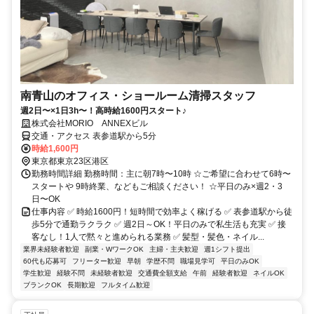
南青山のオフィス・ショールーム清掃スタッフ
週2日〜×1日3h〜！高時給1600円スタート♪
株式会社MORIO ANNEXビル
交通・アクセス 表参道駅から5分
時給1,600円
東京都東京23区港区
勤務時間詳細 勤務時間：主に朝7時〜10時 ☆ご希望に合わせて6時〜
スタートや 9時終業、などもご相談ください！ ☆平日のみ×週2・3
日〜OK
仕事内容 ✅ 時給1600円！短時間で効率よく稼げる ✅ 表参道駅から徒
歩5分で通勤ラクラク ✅ 週2日～OK！平日のみで私生活も充実 ✅ 接
客なし！1人で黙々と進められる業務 ✅ 髪型・髪色・ネイル...
業界未経験者歓迎
副業・WワークOK
主婦・主夫歓迎
週1シフト提出
60代も応募可
フリーター歓迎
早朝
学歴不問
職場見学可
平日のみOK
学生歓迎
経験不問
未経験者歓迎
交通費全額支給
午前
経験者歓迎
ネイルOK
ブランクOK
長期歓迎
フルタイム歓迎