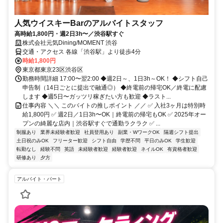
人気ウイスキーBarのアルバイトスタッフ
高時給1,800円・週2日3h〜／渋谷駅すぐ
株式会社元気Dining/MOMENT 渋谷
交通・アクセス 各線「渋谷駅」より徒歩4分
時給1,800円
東京都東京23区渋谷区
勤務時間詳細 17:00〜翌2:00 ◆週2日～、1日3h～OK！ ◆シフト自己
申告制（14日ごとに提出で融通◎） ◆終電前の帰宅OK／終電に配慮
します ◆週5日〜ガッツリ稼ぎたい方も歓迎 ◆ラスト...
仕事内容 ＼＼ このバイトの推しポイント ／／ ✅ 入社3ヶ月は特別時
給1,800円 ✅ 週2日／1日3h〜OK｜終電前の帰宅もOK ✅ 2025年オー
プンの綺麗な店内｜渋谷駅すぐで通勤ラクラク ✅ ...
制服あり
業界未経験者歓迎
社員登用あり
副業・WワークOK
隔週シフト提出
土日祝のみOK
フリーター歓迎
シフト自由
学歴不問
平日のみOK
学生歓迎
転勤なし
経験不問
英語
未経験者歓迎
経験者歓迎
ネイルOK
有資格者歓迎
研修あり
夕方
アルバイト・パート