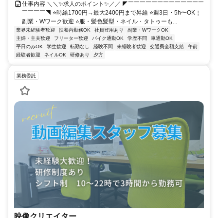
仕事内容 ＼＼✨求人のポイント✨／／ ◤￣￣￣￣￣￣￣￣￣￣￣￣￣
￣￣￣￣◥ ⭐時給1700円→最大2400円まで昇給 ⭐週3日・5h〜OK￤
副業・Wワーク歓迎 ⭐服・髪色髪型・ネイル・タトゥーも...
業界未経験者歓迎
扶養内勤務OK
社員登用あり
副業・WワークOK
主婦・主夫歓迎
フリーター歓迎
バイク通勤OK
学歴不問
車通勤OK
平日のみOK
学生歓迎
転勤なし
経験不問
未経験者歓迎
交通費全額支給
午前
経験者歓迎
ネイルOK
研修あり
夕方
業務委託
映像クリエイター