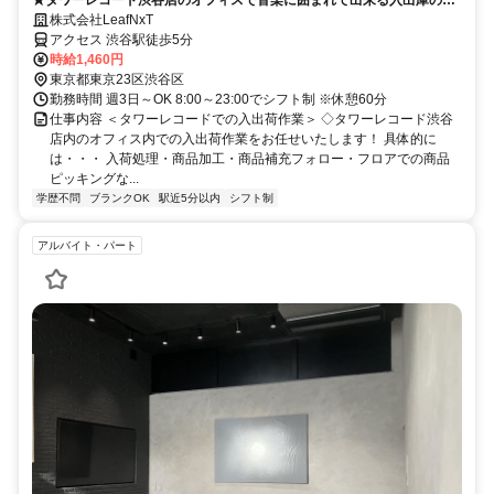
★タワーレコード渋谷店のオフィスで音楽に囲まれて出来る入出庫の仕
事です！
株式会社LeafNxT
アクセス 渋谷駅徒歩5分
時給1,460円
東京都東京23区渋谷区
勤務時間 週3日～OK 8:00～23:00でシフト制 ※休憩60分
仕事内容 ＜タワーレコードでの入出荷作業＞ ◇タワーレコード渋谷
店内のオフィス内での入出荷作業をお任せいたします！ 具体的に
は・・・ 入荷処理・商品加工・商品補充フォロー・フロアでの商品
ピッキングな...
学歴不問
ブランクOK
駅近5分以内
シフト制
アルバイト・パート