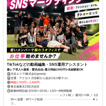
TikTokなどの動画編集・SNS運用アシスタント
激レア求人✨服装・髪色自由♪最大時給2400円✨未経験歓OK
渋谷エリア/株式会社greedy
交通・アクセス 渋谷駅から徒歩1分の駅チカ♪
時給1,700円～2,400円
東京都東京23区渋谷区
勤務時間詳細 ⏰9:00〜20:00／1日5〜8時間勤務
┈┈┈┈┈┈┈┈┈┈┈┈┈┈┈┈┈ シフト制 ／ 週3日〜OK ／ 1日
5h〜 副業・Wワーク歓迎 ┈┈┈┈┈┈┈┈┈┈┈┈┈┈┈┈┈ ▼シ
フ...