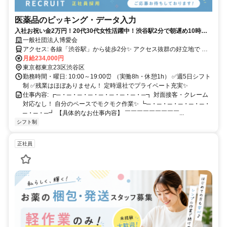
医薬品のピッキング・データ入力
入社お祝い金2万円！20代30代女性活躍中！渋谷駅2分で朝遅め10時始
業！モクモク軽作業✨対面接客なし✨
一般社団法人博愛会
アクセス: 各線「渋谷駅」から徒歩2分✨ アクセス抜群の好立地で 通
勤ストレスも少なめです！
月給234,000円
東京都東京23区渋谷区
勤務時間・曜日: 10:00～19:00⏰ （実働8h・休憩1h） ✅週5日シフト
制 ✅残業はほぼありません！ 定時退社でプライベート充実✨
仕事内容: ┏─・─・─・─・─・─・─・─・─┓ 対面接客・クレーム
対応なし！ 自分のペースでモクモク作業✨ ┗─・─・─・─・─・─・
─・─・─┛ 【具体的なお仕事内容】 ￣￣￣￣￣￣￣￣￣...
シフト制
正社員