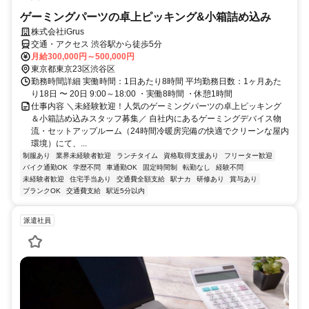
ゲーミングパーツの卓上ピッキング&小箱詰め込み
株式会社iGrus
交通・アクセス 渋谷駅から徒歩5分
月給300,000円～500,000円
東京都東京23区渋谷区
勤務時間詳細 実働時間：1日あたり8時間 平均勤務日数：1ヶ月あた
り18日 〜 20日 9:00～18:00 ・実働8時間 ・休憩1時間
仕事内容 ＼未経験歓迎！人気のゲーミングパーツの卓上ピッキング
＆小箱詰め込みスタッフ募集／ 自社内にあるゲーミングデバイス物
流・セットアップルーム（24時間冷暖房完備の快適でクリーンな屋内
環境）にて、...
制服あり
業界未経験者歓迎
ランチタイム
資格取得支援あり
フリーター歓迎
バイク通勤OK
学歴不問
車通勤OK
固定時間制
転勤なし
経験不問
未経験者歓迎
住宅手当あり
交通費全額支給
駅ナカ
研修あり
賞与あり
ブランクOK
交通費支給
駅近5分以内
派遣社員