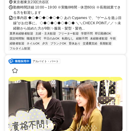
東京都東京23区渋谷区
勤務時間詳細 10:00～19:00 ※実働8時間・休憩60分 ※長期就業でき
る方を歓迎します
仕事内容 ◆◇◆◇◆◇◆◇◆◇ あの Cygames で、 “ゲームを遊ぶ目
線”がお仕事に。 ◇◆◇◆◇◆◇◆◇◆ ＼＼CHECK POINT／／ ✨未
経験から始めた方が9割 ✨服装・髪型・髪色...
業界未経験者歓迎
主婦・主夫歓迎
フリーター歓迎
学歴不問
即日勤務OK
固定時間制
職場見学可
平日のみOK
転勤なし
経験不問
未経験者歓迎
午前
経験者歓迎
ネイルOK
夕方
ブランクOK
育休あり
交通費支給
長期歓迎
フルタイム歓迎
アルバイト・パート