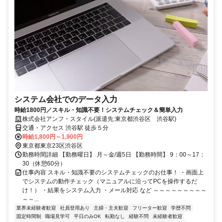
システム会社でのデータ入力
時給1800円／スキル・知識不要！システムチェック＆簡単入力
株式会社アンフ・スタイル(派遣先:東京都渋谷区 渋谷駅)
交通・アクセス 渋谷駅 徒歩５分
時給1,800円～1,900円
東京都東京23区渋谷区
勤務時間詳細 【勤務曜日】 月～金/週5日 【勤務時間】 9：00～17：
30（休憩60分）
仕事内容 スキル・知識不要のシステムチェックのお仕事！ ・画面上
でシステムの動作チェック（マニュアルに沿ってPCを操作するだ
け！） ・結果をシステム入力 ・メール対応 など ～～～～～～～～～
～～...
業界未経験者歓迎
社員登用あり
主婦・主夫歓迎
フリーター歓迎
学歴不問
固定時間制
職場見学可
平日のみOK
転勤なし
経験不問
未経験者歓迎