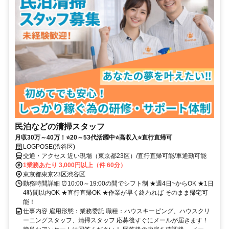
民泊などの清掃スタッフ
月収30万～40万！⭐20～53代活躍中⭐高収入⭐直行直帰可
LOGPOSE(渋谷区)
交通・アクセス 近い現場（東京都23区）/直行直帰可能/車通勤可能
1業務あたり 3,000円以上（件 60分）
東京都東京23区渋谷区
勤務時間詳細 ⏰10:00～19:00の間でシフト制 ★週4日~からOK ★1日
4時間以内OK ★直行直帰OK ★作業が早く終われば そのまま帰宅可
能！
仕事内容 雇用形態：業務委託 職種：ハウスキーピング、ハウスクリ
ーニングスタッフ、清掃スタッフ 応募後すぐにメールが届きます！