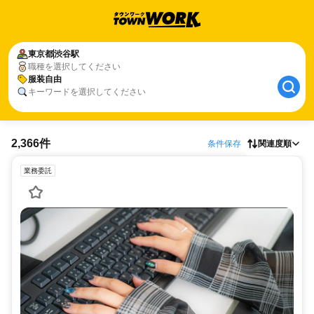
東京都
渋谷駅
職種を選択してください
服装自由
キーワードを選択してください
2,366件
条件保存
関連度順
業務委託