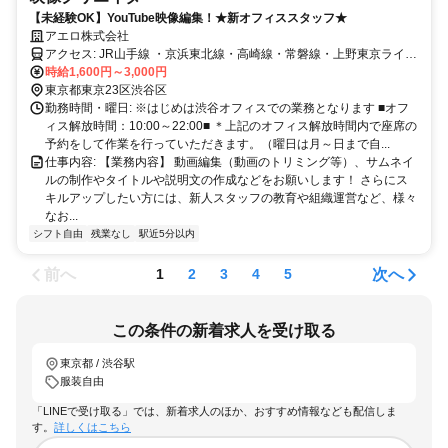
【未経験OK】YouTube映像編集！★新オフィススタッフ★
アエロ株式会社
アクセス: JR山手線 ・京浜東北線・高崎線・常磐線・上野東京ライ
ン 【上野駅】 徒歩 8分 つくばエクスプレス 【新御徒町駅 】徒歩 7分
時給1,600円～3,000円
東京メトロ銀座線 【稲荷町駅】 徒歩 1分
東京都東京23区渋谷区
勤務時間・曜日: ※はじめは渋谷オフィスでの業務となります ■オフ
ィス解放時間：10:00～22:00■ ＊上記のオフィス解放時間内で座席の
予約をして作業を行っていただきます。（曜日は月～日まで自...
仕事内容: 【業務内容】 動画編集（動画のトリミング等）、サムネイ
ルの制作やタイトルや説明文の作成などをお願いします！ さらにス
キルアップしたい方には、新人スタッフの教育や組織運営など、様々
なお...
シフト自由
残業なし
駅近5分以内
前へ
次へ
1
2
3
4
5
この条件の新着求人を受け取る
東京都 / 渋谷駅
服装自由
「LINEで受け取る」では、新着求人のほか、おすすめ情報なども配信しま
す。
詳しくはこちら