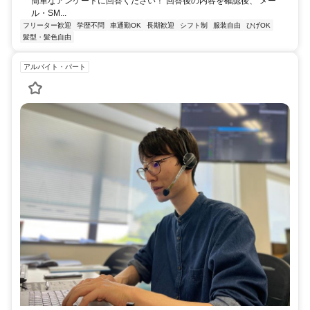
簡単なアンケートに回答ください！ 回答後の内容を確認後、 メー
ル・SM...
フリーター歓迎
学歴不問
車通勤OK
長期歓迎
シフト制
服装自由
ひげOK
髪型・髪色自由
アルバイト・パート