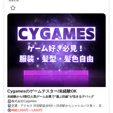
派遣社員
Cygamesのゲームテスター/未経験OK
未経験から9割◎人気ゲーム企業で“遊ぶ目線”が活きるデバッグ
株式会社Cygames
交通・アクセス 渋谷駅徒歩9分＜渋谷駅からシャトルバス有＞、京王
井の頭神泉駅徒歩5分
時給1,600円～1,800円