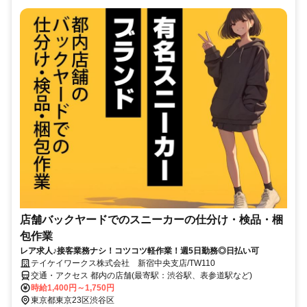
店舗バックヤードでのスニーカーの仕分け・検品・梱
包作業
レア求人♪接客業務ナシ！コツコツ軽作業！週5日勤務◎日払い可
テイケイワークス株式会社 新宿中央支店/TW110
交通・アクセス 都内の店舗(最寄駅：渋谷駅、表参道駅など)
時給1,400円～1,750円
東京都東京23区渋谷区