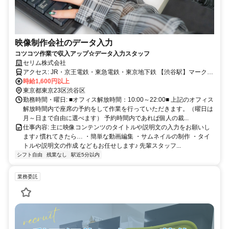
映像制作会社のデータ入力
コツコツ作業で収入アップ☆データ入力スタッフ
セリム株式会社
アクセス: JR・京王電鉄・東急電鉄・東京地下鉄 【渋谷駅】マークシ
ティより徒歩5分 京王電鉄井の頭線 【神泉駅】徒歩3分 複数路線利用
時給1,600円以上
東京都東京23区渋谷区
可能☆ 新宿・下北沢・池袋・横浜からの通勤も便利です♪
勤務時間・曜日: ■オフィス解放時間：10:00～22:00■ 上記のオフィス
解放時間内で座席の予約をして作業を行っていただきます。（曜日は
月～日まで自由に選べます） 予約時間内であれば個人の裁...
仕事内容: 主に映像コンテンツのタイトルや説明文の入力をお願いし
ます♪ 慣れてきたら… ・簡単な動画編集 ・サムネイルの制作 ・タイ
トルや説明文の作成 などもお任せします♪ 先輩スタッフ...
シフト自由
残業なし
駅近5分以内
業務委託