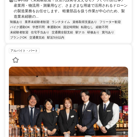
産業用・物流用・測量用など、さまざまな用途で活用されるドローン
の製造業務をお任せします。 軽量部品を扱う作業が中心のため、製
造業未経験の...
制服あり
業界未経験者歓迎
ランチタイム
資格取得支援あり
フリーター歓迎
バイク通勤OK
学歴不問
車通勤OK
固定時間制
転勤なし
経験不問
未経験者歓迎
住宅手当あり
交通費全額支給
駅ナカ
研修あり
賞与あり
ブランクOK
交通費支給
駅近5分以内
アルバイト・パート