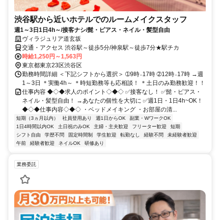
渋谷駅から近いホテルでのルームメイクスタッフ
週1～3日1日4h～/接客ナシ/髭・ピアス・ネイル・髪型自由
ヴィラジュリア道玄坂
交通・アクセス 渋谷駅～徒歩5分/神泉駅～徒歩7分★駅チカ
時給1,250円～1,563円
東京都東京23区渋谷区
勤務時間詳細 ＜下記シフトから選択＞ ➀9時₋17時 ➁12時₋17時 →週
1～3日 ＊実働4h～ ＊時短勤務等も応相談！ ＊土日のみ勤務歓迎！！
仕事内容 ◆◇◆求人のポイント◇◆◇ ✅接客なし！ ✅髭・ピアス・
ネイル・髪型自由！ →あなたの個性を大切に ✅週1日・1日4h~OK！
◆◇◆仕事内容◇◆◇ ・ベッドメイキング ・お部屋の清...
短期（3ヵ月以内）
社員登用あり
週1日からOK
副業・WワークOK
1日4時間以内OK
土日祝のみOK
主婦・主夫歓迎
フリーター歓迎
短期
シフト自由
学歴不問
固定時間制
学生歓迎
転勤なし
経験不問
未経験者歓迎
午前
経験者歓迎
ネイルOK
研修あり
業務委託