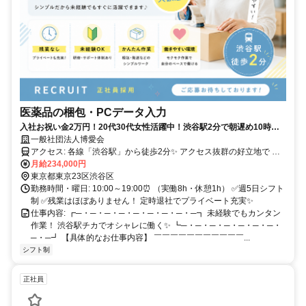
医薬品の梱包・PCデータ入力
入社お祝い金2万円！20代30代女性活躍中！渋谷駅2分で朝遅め10時始
業！髪色ネイル自由！
一般社団法人博愛会
アクセス: 各線「渋谷駅」から徒歩2分✨ アクセス抜群の好立地で 通
勤ストレスも少なめです！
月給234,000円
東京都東京23区渋谷区
勤務時間・曜日: 10:00～19:00⏰ （実働8h・休憩1h） ✅週5日シフト
制 ✅残業はほぼありません！ 定時退社でプライベート充実✨
仕事内容: ┏─・─・─・─・─・─・─・─・─┓ 未経験でもカンタン
作業！ 渋谷駅チカでオシャレに働く✨ ┗─・─・─・─・─・─・─・
─・─┛ 【具体的なお仕事内容】 ￣￣￣￣￣￣￣￣￣￣￣...
シフト制
正社員