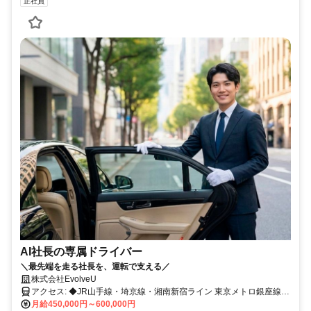
正社員
AI社長の専属ドライバー
＼最先端を走る社長を、運転で支える／
株式会社EvolveU
アクセス: ◆JR山手線・埼京線・湘南新宿ライン 東京メトロ銀座線・
半蔵門線・副都心線 東急東横線・田園都市線 京王井の頭線 「渋谷
月給450,000円～600,000円