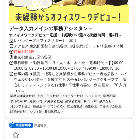
データ入力メインの事務アシスタント
オフィスワークデビュー応援！未経験OK♪選べる勤務時間！週4日～／1
日6h～◎髪色ネイル自由♪20代後半～30代前半活躍中！
レバレジーズオフィスサポート 本社
アクセス 東急田園都市線 渋谷B6口徒歩約1分、ＪＲ埼京線/ＪＲ川越
線 渋谷東口徒歩約1分、京王井の頭線 神泉徒歩約15分 渋谷駅直結！
時給1,300円
渋谷スクランブルスクエア内※渋谷エリアの他支店勤務の可能性有
東京都東京23区渋谷区
勤務時間 ・勤務曜日：月・火・水・木・金 ・勤務時間： [1] 09:00～
16:00 [2] 09:30～16:30 [3] 10:00～17:00 [4] 09:00～18:00 [5] 10:...
仕事内容 ▼販売・接客など異業種から事務デビュー者も多数！ レバ
ウェルやレバテックを展開する 大手★レバレジーズグループで、 安
心してチャレンジできるお仕事♪ ▽仕事内容の一例を紹介！ PC入力
（タ...
業界未経験者歓迎
主婦・主夫歓迎
フリーター歓迎
シフト自由
学歴不問
平日のみOK
経験不問
未経験者歓迎
経験者歓迎
ネイルOK
残業なし
月1シフト提出
研修あり
ブランクOK
交通費支給
長期歓迎
フルタイム歓迎
駅近5分以内
シフト制
長期休暇あり
派遣社員