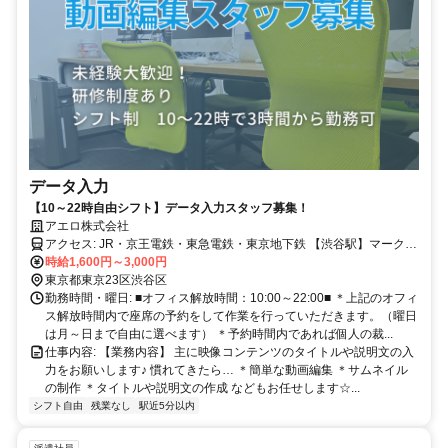
データ入力
【10～22時自由シフト】データ入力スタッフ募集！
アエロ株式会社
アクセス: JR・京王電鉄・東急電鉄・東京地下鉄 【渋谷駅】マークシ
ティより徒歩5分 京王電鉄井の頭線 【神泉駅】徒歩3分 複数路線利用
時給1,600円～3,000円
東京都東京23区渋谷区
可能☆ 新宿・下北沢・池袋・横浜からの通勤も便利です♪
勤務時間・曜日: ■オフィス解放時間：10:00～22:00■ ＊上記のオフィ
ス解放時間内で座席の予約をして作業を行っていただきます。（曜日
は月～日まで自由に選べます） ＊予約時間内であれば個人の裁...
仕事内容: 【業務内容】 主に映像コンテンツのタイトルや説明文の入
力をお願いします♪ 慣れてきたら… ＊簡単な動画編集 ＊サムネイル
の制作 ＊タイトルや説明文の作成 などもお任せします☆...
シフト自由
残業なし
駅近5分以内