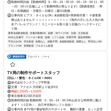
勤務時間詳細 【勤務時間】 9：00～18：00 10：00～19：00 11：00
～20：00 (※店舗によって勤務時間が異なります) 【勤務形態】 ・即
日～長期継続 ・月曜日～日曜日（週5日勤務...
仕事内容 ピアス・ネイルもOK♪ 未経験歓迎×簡単軽作業！ ※接客業
務はありません※ ＝＝＝＝＝＝＝＝＝＝＝ ⭐海外の方にも大人気の有
名アパレルブランド！ スニーカーを取り扱う店舗のバックヤードに
て簡...
業界未経験者歓迎
扶養内勤務OK
副業・WワークOK
主婦・主夫歓迎
60代も応募可
フリーター歓迎
短期
シフト自由
学歴不問
固定時間制
平日のみOK
学生歓迎
転勤なし
経験不問
未経験者歓迎
残業なし
即日払いOK
ブランクOK
長期歓迎
フルタイム歓迎
アルバイト・パート
TV局の制作サポートスタッフ
日払い！髪色・ネイルOK！/h001
株式会社ランクアップ平野屋
交通・アクセス 渋谷駅より徒歩5分
時給1,350円～1,550円
東京都東京23区渋谷区
勤務時間詳細 勤務時間：0：00～24：00 24hお好きな時間帯に働け
ます！ ☆1日3h～、自己申告制のシフト自由！
仕事内容 各TV局の番組制作のサポートや、 機材の運搬、セット設営