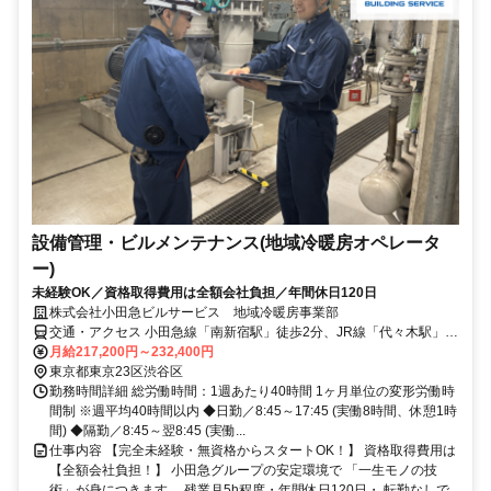
設備管理・ビルメンテナンス(地域冷暖房オペレータ
ー)
未経験OK／資格取得費用は全額会社負担／年間休日120日
株式会社小田急ビルサービス 地域冷暖房事業部
交通・アクセス 小田急線「南新宿駅」徒歩2分、JR線「代々木駅」徒
歩4分、各線「新宿駅」徒歩9分
月給217,200円～232,400円
東京都東京23区渋谷区
勤務時間詳細 総労働時間：1週あたり40時間 1ヶ月単位の変形労働時
間制 ※週平均40時間以内 ◆日勤／8:45～17:45 (実働8時間、休憩1時
間) ◆隔勤／8:45～翌8:45 (実働...
仕事内容 【完全未経験・無資格からスタートOK！】 資格取得費用は
【全額会社負担！】 小田急グループの安定環境で 「一生モノの技
術」が身につきます。 残業月5h程度・年間休日120日・ 転勤なしで