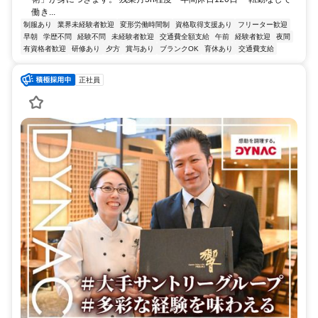
働き...
制服あり
業界未経験者歓迎
変形労働時間制
資格取得支援あり
フリーター歓迎
早朝
学歴不問
経験不問
未経験者歓迎
交通費全額支給
午前
経験者歓迎
夜間
有資格者歓迎
研修あり
夕方
賞与あり
ブランクOK
育休あり
交通費支給
正社員