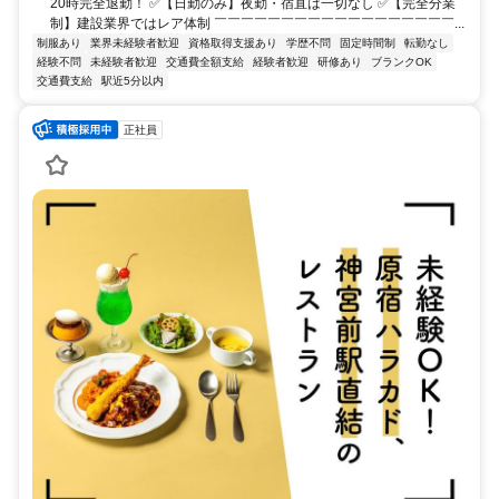
20時完全退勤！ ✅【日勤のみ】夜勤・宿直は一切なし ✅【完全分業
制】建設業界ではレア体制 ￣￣￣￣￣￣￣￣￣￣￣￣￣￣￣￣￣￣...
制服あり
業界未経験者歓迎
資格取得支援あり
学歴不問
固定時間制
転勤なし
経験不問
未経験者歓迎
交通費全額支給
経験者歓迎
研修あり
ブランクOK
交通費支給
駅近5分以内
正社員