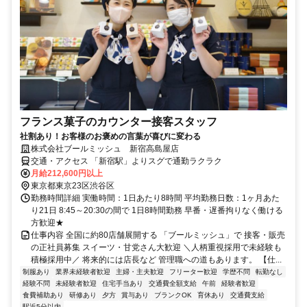
フランス菓子のカウンター接客スタッフ
社割あり！お客様のお褒めの言葉が喜びに変わる
株式会社ブールミッシュ 新宿高島屋店
交通・アクセス 「新宿駅」よりスグで通勤ラクラク
月給212,600円以上
東京都東京23区渋谷区
勤務時間詳細 実働時間：1日あたり8時間 平均勤務日数：1ヶ月あた
り21日 8:45～20:30の間で 1日8時間勤務 早番・遅番拘りなく働ける
方歓迎★
仕事内容 全国に約80店舗展開する 「ブールミッシュ」で 接客・販売
の正社員募集 スイーツ・甘党さん大歓迎 ＼人柄重視採用で未経験も
積極採用中／ 将来的には店長など 管理職への道もあります。 【仕...
制服あり
業界未経験者歓迎
主婦・主夫歓迎
フリーター歓迎
学歴不問
転勤なし
経験不問
未経験者歓迎
住宅手当あり
交通費全額支給
午前
経験者歓迎
食費補助あり
研修あり
夕方
賞与あり
ブランクOK
育休あり
交通費支給
駅近5分以内