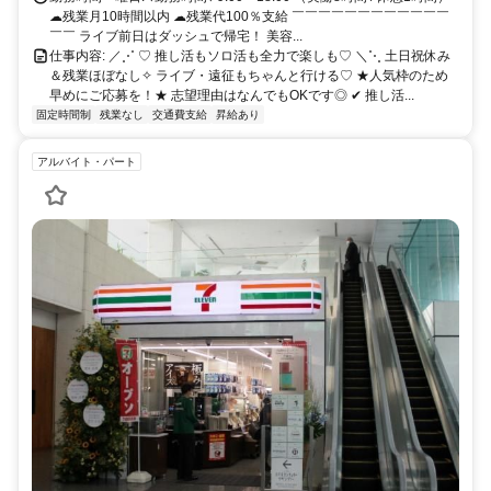
ロ：丸ノ内線 └都営地下鉄：新宿線・大江戸線 新宿・渋谷・池袋な
☁残業月10時間以内 ☁残業代100％支給 ￣￣￣￣￣￣￣￣￣￣￣￣
ど、 主要エリアへのアクセスも良好◎ 仕事終わりのお買い物や推し
￣￣ ライブ前日はダッシュで帰宅！ 美容...
活、 友達との予定も立てやすい立地です❤︎
仕事内容: ／⋰ ♡ 推し活もソロ活も全力で楽しも♡ ＼⋱ 土日祝休み
＆残業ほぼなし✧ ライブ・遠征もちゃんと行ける♡ ★人気枠のため
早めにご応募を！★ 志望理由はなんでもOKです◎ ✔ 推し活...
固定時間制
残業なし
交通費支給
昇給あり
アルバイト・パート