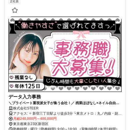
正社員
データ入力事務
＼プライベート重視派女子が集う会社！／ 残業ほぼなし×ネイル自由！
土日祝休み＆年間休日125日
株式会社STEER
アクセス: ✧ 新宿三丁目駅より徒歩3分 └東京メトロ：丸ノ内線・副都
心線 └都営地下鉄：新宿線 ✧ 新宿御苑前駅より徒歩4分 └東京メト
月給240,000円～400,000円
ロ：丸ノ内線 ✧ 新宿駅より徒歩10分 └JR：山手線・中央線・総武
東京都東京23区新宿区
線・埼京線・湘南新宿ライン など └小田急線・京王線 └東京メト
勤務時間・曜日: ⌇勤務時間⌇ 9:00～18:00 （実働8時間 / 休憩1時間）