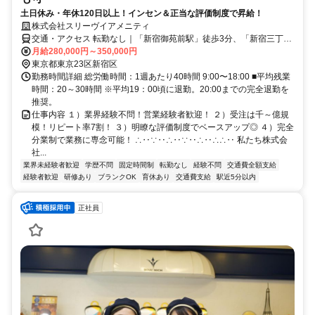
土日休み・年休120日以上！インセン＆正当な評価制度で昇給！
株式会社スリーヴイアメニティ
交通・アクセス 転勤なし｜「新宿御苑前駅」徒歩3分、「新宿三丁目
駅」徒歩5分、「新宿駅」徒歩10分
月給280,000円～350,000円
東京都東京23区新宿区
勤務時間詳細 総労働時間：1週あたり40時間 9:00〜18:00 ■平均残業
時間：20～30時間 ※平均19：00頃に退勤。20:00までの完全退勤を
推奨。
仕事内容 １）業界経験不問！営業経験者歓迎！ ２）受注は千～億規
模！リピート率7割！ ３）明瞭な評価制度でベースアップ◎ ４）完全
分業制で業務に専念可能！ ∴‥∵‥∴‥∵‥∴‥∴∴‥ 私たち株式会
社...
業界未経験者歓迎
学歴不問
固定時間制
転勤なし
経験不問
交通費全額支給
経験者歓迎
研修あり
ブランクOK
育休あり
交通費支給
駅近5分以内
正社員