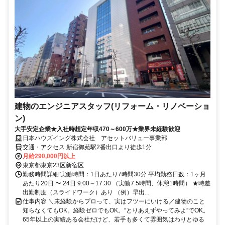
建物のエンジニアスタッフ(リフォーム・リノベーショ
ン)
大手安定企業★入社時想定年収470～600万★業界未経験歓迎
日本ハウズイング株式会社 アセットバリュー事業部
交通・アクセス 新宿御苑駅2番出口より徒歩1分
月給290,000円以上
東京都東京23区新宿区
勤務時間詳細 実働時間：1日あたり7時間30分 平均勤務日数：1ヶ月
あたり20日 〜 24日 9:00～17:30 （実働7.5時間、休憩1時間） ★時差
出勤制度（スライドワーク）あり （例）早出...
仕事内容 ＼未経験からプロって、実はフツーにいける／建物のこと
知らなくてもOK。経験ゼロでもOK。“とりあえずやってみよ”でOK。
65年以上の実績ある会社だけど、若手も多くて雰囲気はわりとゆる