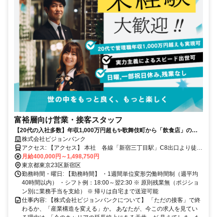
富裕層向け営業・接客スタッフ
【20代の入社多数】年収1,000万円超も✨歌舞伎町から「飲食店」の定
義を再構築する変革の幹部候補を募集。
株式会社ビジョンバンク
アクセス: 【アクセス】 本社 各線「新宿三丁目駅」C8出口より徒歩
10分圏内 店舗 各線「新宿駅」より徒歩10分圏内
月給400,000円～1,498,750円
東京都東京23区新宿区
勤務時間・曜日: 【勤務時間】 ・1週間単位変形労働時間制（週平均
40時間以内） ・シフト例：18:00～翌2:30 ※ 原則残業無（ポジショ
ン別に業務手当を支給） ※ 帰りは自宅まで送迎可能
仕事内容: 【株式会社ビジョンバンクについて】 「ただの接客」で終
わるか、「産業構造を変える」か。 あなたが、今この求人を見てい