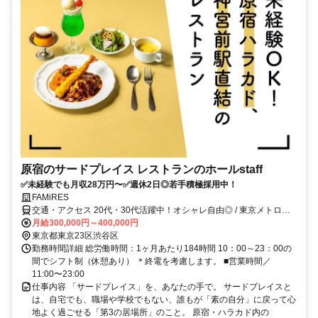
原宿のサードプレイス レストランのホールstaff
✅未経験でも月収28万円〜✅週休2日◎若手積極採用中！
FAMiRES
交通・アクセス 20代・30代活躍中！オシャレ自由◎ / 東京メトロ千
代田・副都心線「明治神宮前(原宿)」駅4・7出口より徒歩1分、JR山
月給300,000円～400,000円
手線「原宿」駅東口より徒歩4分、東京メトロ千代田・半蔵門・銀座
東京都東京23区渋谷区
線「表参道」駅A1出口より徒歩9分、各線「渋谷」駅B1出口より徒歩
勤務時間詳細 総労働時間：1ヶ月あたり184時間 10：00～23：00の
12分
間でシフト制（休憩あり） ＊終電を考慮します。 ■営業時間／
11:00〜23:00
仕事内容 「サードプレイス」を、あなたの手で。 サードプレイスと
は、自宅でも、職場や学校でもない、誰もが「素の自分」に戻って心
地よく過ごせる「第3の居場所」のこと。 原宿・ハラカド内の