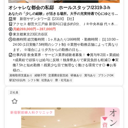
オシャレな都会の私邸 ホールスタッフ/2319-3-h
あなたの「少しの経験」が活きる場所。大手の充実待遇で心にゆとりも
◎ワンランク上の接客スキルを磨きませんか？
響 新宿サザンタワー店【2319】【社】
アクセス 都営大江戸線 新宿A1口徒歩約3分、ＪＲ中央本線 代々木北
口徒歩約4分、ＪＲ山手線 代々木北口徒歩約4分
月給269,000円～287,000円
東京都東京23区渋谷区
勤務時間 総労働時間：1ヶ月あたり166時間 ・勤務時間： [1] 10:00～
24:00 (1日実働7.5時間のシフト制) ※業態や勤務店舗によって異なり
ます。 ※場合により夕方からの勤務の日も...
仕事内容 飲食業界・サービス業界経験者募集！ ◆賞与年2回＋業績給
+成果給で頑張りは給与に反映！独身寮ありで家賃負担も軽減◎ ◆実
働7.5hと短め勤務！残業少な目で無理なく働ける環境です◎ ◆お客
様の...
資格取得支援あり
経験不問
交通費全額支給
研修あり
賞与あり
ブランクOK
駅近5分以内
シフト制
社割あり
寮・社宅あり
正社員