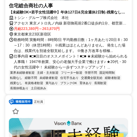
住宅総合商社の人事
【未経験OK×若手女性活躍中】年休127日&完全週休2日制♪残業なし・
転勤なし◎＜新宿／安心の本社勤務＞
トシン・グループ株式会社 本社
アクセス 東京メトロ丸ノ内線 新宿御苑前2番口徒歩約1分、都営新宿
線 新宿三丁目C5口徒歩約9分、東京メトロ丸ノ内線 四谷三丁目2番口
月給223,380円～263,870円
徒歩約11分
東京都東京23区新宿区
勤務時間 実働時間：8時間/日 平均勤務日数：1ヶ月あたり20日 8：30
～17：30（休憩1時間） ※残業はほとんどありません。 発生した場
合は、残業代を別途全額支給します。 ※働き方改革を積極...
仕事内容 ■□■注目のオススメポイント！■□■ ★未経験から始められる
人事職！ 1947年創業、安心の老舗大手企業で働けます♪ ★20代・30
代の女性活躍中！ 未経験から一歩ずつステップアップ！ ...
業界未経験者歓迎
主婦・主夫歓迎
フリーター歓迎
学歴不問
固定時間制
転勤なし
経験不問
未経験者歓迎
住宅手当あり
交通費全額支給
経験者歓迎
残業なし
有資格者歓迎
賞与あり
ブランクOK
育休あり
長期歓迎
長期休暇あり
土日祝休み
正社員