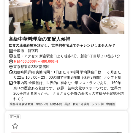
高級中華料理店の支配人候補
飲食の店長経験を活かし、世界的有名店でチャレンジしませんか？
全聚徳 新宿店
交通・アクセス 新宿駅南口より徒歩3分、新宿3丁目駅より徒歩1分
月給400,000円～480,000円
東京都東京23区新宿区
勤務時間詳細 実働時間：1日あたり8時間 平均勤務日数：1ヶ月あた
り22日 10：00～23：00の間で実働8時間（休憩3時間）／シフト制
仕事内容 全聚徳は、世界的に有名な中華レストランであり、 160年
余りの歴史ある老舗です。 政界、芸術文化やスポーツなど、世界の
200を超える国々から、 さまざまな分野の著名人の皆様が全聚徳を訪
れてく...
業界未経験者歓迎
学歴不問
経験不問
英語
駅近5分以内
シフト制
中国語
正社員