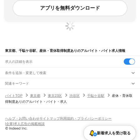
アプリを無料ダウンロード
東京都、千駄ケ谷駅、産休・育休取得制度ありのアルバイト・バイト求人情報
求人の詳細を表示
条件を追加・変更して検索
市区町村を追加・変更
関連キーワード
完全在宅ワーク 全国
シール貼り 在宅
現在地周辺
ガチャガチャ
犬カフェ
東京都
駅を追加・変更
バイトTOP
東京都
東京23区
渋谷区
千駄ケ谷駅
産休・育休取
東京都
すべて
得制度ありのアルバイト・バイト・求人
東京23区
すべて
職種を追加・変更
JR東海道本線(東京～熱海)
千代田区
中央区
港区
新宿区
文京区
台東区
墨田区
江東区
品川区
目黒区
大田区
東京駅
新橋駅
品川駅
飲食・フードサービス
世田谷区
渋谷区
中野区
杉並区
豊島区
北区
荒川区
板橋区
練馬区
足立区
葛飾区
特徴を追加・変更
飲食・フードサービス
江戸川区
すべて
ヘルプ・お問い合わせ
サイトマップ
利用規約・プライバシーポリシー
JR山手線
ホールスタッフ
キッチンスタッフ
皿洗い・洗い場
精肉・鮮魚加工
給食調理
人気
[企業]求人広告の掲載相談
大崎駅
五反田駅
目黒駅
恵比寿駅
渋谷駅
原宿駅
代々木駅
新宿駅
新大久保駅
八王子市
立川市
武蔵野市
三鷹市
青梅市
府中市
昭島市
調布市
町田市
小金井市
雇用形態を追加・変更
パン屋（ベーカリー）
フードカウンター販売員
バー（BAR）・バーテンダー
日払いOK
高校生歓迎
学生歓迎
深夜の仕事
髪型・髪色自由
ひげOK
ネイルOK
高田馬場駅
目白駅
池袋駅
大塚駅
巣鴨駅
駒込駅
田端駅
西日暮里駅
日暮里駅
鶯谷駅
小平市
日野市
東村山市
国分寺市
国立市
福生市
狛江市
東大和市
清瀬市
新着求人を受け取る
飲食店補助（開店・閉店準備）
飲食店（店長・マネージャー）
ピアスOK
アルバイト・パート
履歴書不要
オープニングスタッフ
留学生・外国人活躍中
上野駅
御徒町駅
秋葉原駅
神田駅
東京駅
有楽町駅
新橋駅
浜松町駅
田町駅
東久留米市
武蔵村山市
多摩市
稲城市
羽村市
あきる野市
西東京市
大島町
利島村
都道府県を変更
営業・販売
勤務期間
正社員
高輪ゲートウェイ駅
品川駅