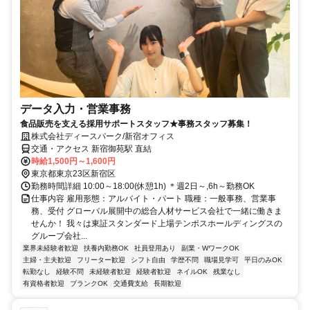
データ入力・営業事務
食品販売を支える採用サポートスタッフ★事務スタッフ募集！
株式会社ディースパーク/新宿オフィス
交通・アクセス 新宿御苑駅 直結
時給1,500円～1,600円
東京都東京23区新宿区
勤務時間詳細 10:00～18:00(休憩1h) ＊週2日～,6h～勤務OK
仕事内容 雇用形態：アルバイト・パート 職種：一般事務、営業事
務、受付 グローバル展開中の総合人材サービス会社で一緒に働きま
せんか！ 我々は東証スタンダード上場テンポスホールディングスの
グループ会社...
業界未経験者歓迎
扶養内勤務OK
社員登用あり
副業・WワークOK
主婦・主夫歓迎
フリーター歓迎
シフト自由
学歴不問
職場見学可
平日のみOK
転勤なし
経験不問
未経験者歓迎
経験者歓迎
ネイルOK
残業なし
有資格者歓迎
ブランクOK
交通費支給
長期歓迎