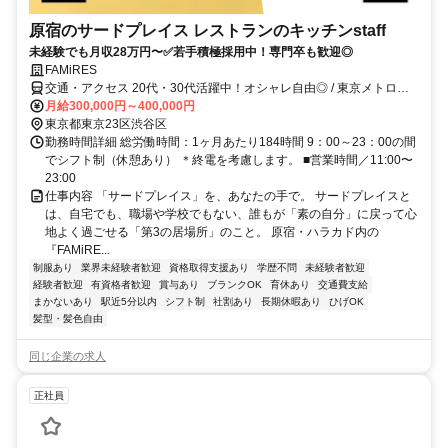
原宿のサードプレイス レストランのキッチンstaff
未経験でも月収28万円〜✅若手積極採用中！専門卒も歓迎◎
FAMiRES
交通・アクセス 20代・30代活躍中！オシャレ自由◎ / 東京メトロ千
代田・副都心線「明治神宮前(原宿)」駅4・7出口より徒歩1分、JR山
月給300,000円～400,000円
手線「原宿」駅東口より徒歩4分、東京メトロ千代田・半蔵門・銀座
東京都東京23区渋谷区
線「表参道」駅A1出口より徒歩9分、各線「渋谷」駅B1出口より徒歩
勤務時間詳細 総労働時間：1ヶ月あたり184時間 9：00～23：00の間
12分
でシフト制（休憩あり） ＊終電を考慮します。 ■営業時間／11:00〜
23:00
仕事内容 「サードプレイス」を、あなたの手で。 サードプレイスと
は、自宅でも、職場や学校でもない、誰もが「素の自分」に戻って心
地よく過ごせる「第3の居場所」のこと。 原宿・ハラカド内の
『FAMiRE...
制服あり
業界未経験者歓迎
資格取得支援あり
学歴不問
未経験者歓迎
経験者歓迎
有資格者歓迎
賞与あり
ブランクOK
育休あり
交通費支給
まかないあり
駅近5分以内
シフト制
社割あり
長期休暇あり
ひげOK
髪型・髪色自由
同じ企業の求人
正社員