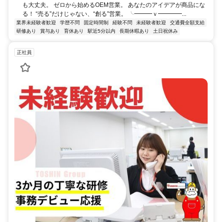
も大丈夫。 ゼロから始めるOEM営業。 あなたのアイデアが商品にな
る！ “売る”だけじゃない、“創る”営業。 ╰━━━ｖ━━━━...
業界未経験者歓迎
学歴不問
固定時間制
経験不問
未経験者歓迎
交通費全額支給
研修あり
賞与あり
育休あり
駅近5分以内
長期休暇あり
土日祝休み
正社員