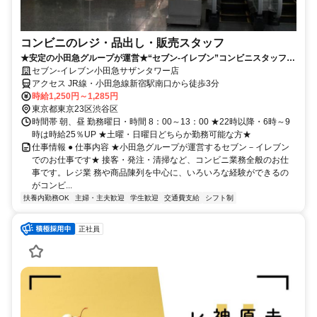
コンビニのレジ・品出し・販売スタッフ
★安定の小田急グループが運営★“セブン-イレブン”コンビニスタッフの
お仕事♪
セブン-イレブン小田急サザンタワー店
アクセス JR線・小田急線新宿駅南口から徒歩3分
時給1,250円～1,285円
東京都東京23区渋谷区
時間帯 朝、昼 勤務曜日・時間 8：00～13：00 ★22時以降・6時～9
時は時給25％UP ★土曜・日曜日どちらか勤務可能な方★
仕事情報 ● 仕事内容 ★小田急グループが運営するセブン－イレブン
でのお仕事です★ 接客・発注・清掃など、コンビニ業務全般のお仕
事です。レジ業 務や商品陳列を中心に、いろいろな経験ができるの
がコンビ...
扶養内勤務OK
主婦・主夫歓迎
学生歓迎
交通費支給
シフト制
正社員