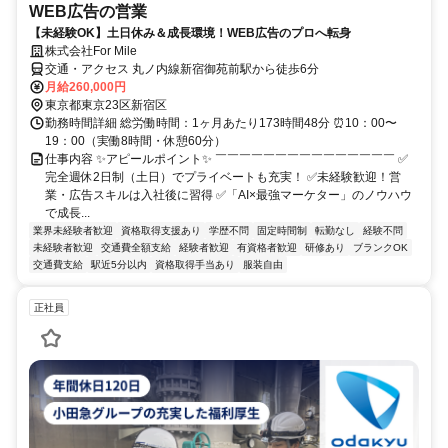
WEB広告の営業
【未経験OK】土日休み＆成長環境！WEB広告のプロへ転身
株式会社For Mile
交通・アクセス 丸ノ内線新宿御苑前駅から徒歩6分
月給260,000円
東京都東京23区新宿区
勤務時間詳細 総労働時間：1ヶ月あたり173時間48分 ⏰10：00〜
19：00（実働8時間・休憩60分）
仕事内容 ✨アピールポイント✨ ￣￣￣￣￣￣￣￣￣￣￣￣￣￣￣ ✅
完全週休2日制（土日）でプライベートも充実！ ✅未経験歓迎！営
業・広告スキルは入社後に習得 ✅「AI×最強マーケター」のノウハウ
で成長...
業界未経験者歓迎
資格取得支援あり
学歴不問
固定時間制
転勤なし
経験不問
未経験者歓迎
交通費全額支給
経験者歓迎
有資格者歓迎
研修あり
ブランクOK
交通費支給
駅近5分以内
資格取得手当あり
服装自由
正社員