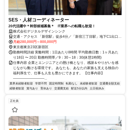
SES・人材コーディネーター
20代活躍中＊幹部候補募集＊ IT業界への転職も歓迎！
株式会社デジタルデザインシンク
交通・アクセス 「新宿駅」徒歩4分／「新宿三丁目駅」地下C1出口直
結
月給280,000円～800,000円
東京都東京23区新宿区
勤務時間詳細 実働時間：1日あたり8時間 平均勤務日数：1ヶ月あた
り18日 〜 20日 勤務時間帯／9：30～18：30(休憩1時間)
仕事内容 企業とエンジニアとの懸け橋となり、感謝＆やりがいを感
じながら働ける環境です。 あなたも、あなたの家族も支える独自の
福利厚生で、仕事も人生も豊かにできます。 【仕事内容】
―――――――――...
業界未経験者歓迎
学歴不問
固定時間制
転勤なし
未経験者歓迎
交通費全額支給
経験者歓迎
賞与あり
育休あり
交通費支給
駅近5分以内
土日祝休み
正社員