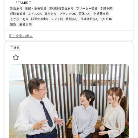
『FAMiRE...
制服あり
主婦・主夫歓迎
資格取得支援あり
フリーター歓迎
学歴不問
経験者歓迎
ネイルOK
賞与あり
ブランクOK
育休あり
交通費支給
まかないあり
駅近5分以内
シフト制
社割あり
長期休暇あり
ひげOK
髪型・髪色自由
同じ企業の求人
正社員