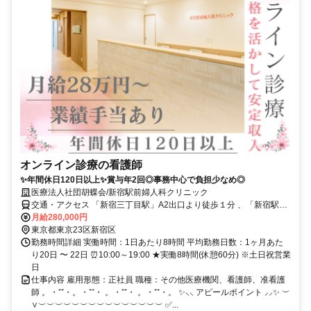
オンライン診療の看護師
✨年間休日120日以上✨賞与年2回◎事務中心で負担少なめ◎
医療法人社団胡蝶会/新宿駅前婦人科クリニック
交通・アクセス 「新宿三丁目駅」A2出口より徒歩１分 、「新宿駅」
南口より徒歩３分
月給280,000円
東京都東京23区新宿区
勤務時間詳細 実働時間：1日あたり8時間 平均勤務日数：1ヶ月あた
り20日 〜 22日 ⏰10:00～19:00 ★実働8時間(休憩60分) ※土日祝営業
日
仕事内容 雇用形態：正社員 職種：その他医療機関、看護師、准看護
師 。・⁺⁺・。・⁺⁺・ 。・⁺⁺・ 。・⁺⁺・。 ✨⸜⸜ アピールポイント ⸝⸝✨ ︶
∨︶︶︶︶︶︶︶︶︶︶︶︶︶︶︶ ✅...