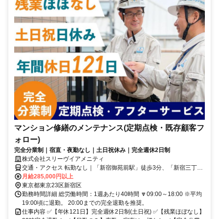
マンション修繕のメンテナンス(定期点検・既存顧客フ
ォロー)
完全分業制｜宿直・夜勤なし｜土日祝休み｜完全週休2日制
株式会社スリーヴイアメニティ
交通・アクセス 転勤なし｜「新宿御苑前駅」徒歩3分、「新宿三丁目
駅」徒歩5分、「新宿駅」徒歩10分
月給285,000円以上
東京都東京23区新宿区
勤務時間詳細 総労働時間：1週あたり40時間 🔽09:00～18:00 ※平均
19:00頃に退勤。 20:00までの完全退勤を推奨。
仕事内容 ✅【年休121日】完全週休2日制(土日祝) ✅【残業ほぼなし】