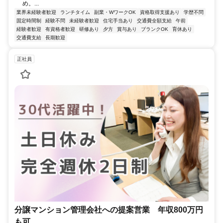
め。...
業界未経験者歓迎
ランチタイム
副業・WワークOK
資格取得支援あり
学歴不問
固定時間制
経験不問
未経験者歓迎
住宅手当あり
交通費全額支給
午前
経験者歓迎
有資格者歓迎
研修あり
夕方
賞与あり
ブランクOK
育休あり
交通費支給
長期歓迎
正社員
分譲マンション管理会社への提案営業 年収800万円
も可