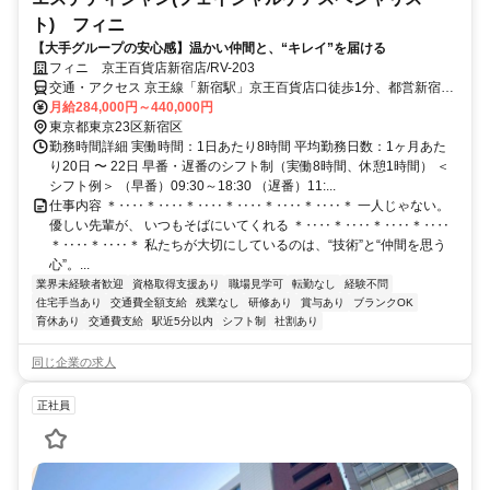
ト) フィニ
【大手グループの安心感】温かい仲間と、“キレイ”を届ける
フィニ 京王百貨店新宿店/RV-203
交通・アクセス 京王線「新宿駅」京王百貨店口徒歩1分、都営新宿
線、大江戸線「新宿駅」JR新宿駅寄り出口徒歩1分
月給284,000円～440,000円
東京都東京23区新宿区
勤務時間詳細 実働時間：1日あたり8時間 平均勤務日数：1ヶ月あた
り20日 〜 22日 早番・遅番のシフト制（実働8時間、休憩1時間） ＜
シフト例＞ （早番）09:30～18:30 （遅番）11:...
仕事内容 ＊‥‥＊‥‥＊‥‥＊‥‥＊‥‥＊‥‥＊ 一人じゃない。
優しい先輩が、 いつもそばにいてくれる ＊‥‥＊‥‥＊‥‥＊‥‥
＊‥‥＊‥‥＊ 私たちが大切にしているのは、“技術”と“仲間を思う
心”。...
業界未経験者歓迎
資格取得支援あり
職場見学可
転勤なし
経験不問
住宅手当あり
交通費全額支給
残業なし
研修あり
賞与あり
ブランクOK
育休あり
交通費支給
駅近5分以内
シフト制
社割あり
同じ企業の求人
正社員