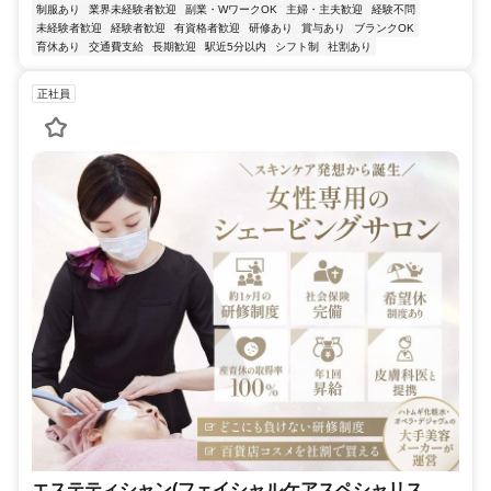
制服あり
業界未経験者歓迎
副業・WワークOK
主婦・主夫歓迎
経験不問
未経験者歓迎
経験者歓迎
有資格者歓迎
研修あり
賞与あり
ブランクOK
育休あり
交通費支給
長期歓迎
駅近5分以内
シフト制
社割あり
正社員
エステティシャン(フェイシャルケアスペシャリス