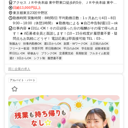
アクセス ＪＲ中央本線 東中野東口徒歩約5分、ＪＲ中央本線 東中野
東口徒歩約5分、都営大江戸線 中野坂上A1口徒歩約10分
日給13,000円以上
東京都東京23区中野区
勤務時間 実働時間：8時間/日 平均勤務日数：1ヶ月あたり4日～8日
9:00～18:00（休憩1時間） ★勤務地による ★自己申告制/週1日～ok
仕事内容 ★日払いOK！その日頑張った分の報酬がその場で得られま
す！★ //応募者全員と面談します！(10～15分程度)// 履歴書不要・疑
問点もお気軽にどうぞ！ 電話応募は即面接可能 TEL：03-...
制服あり
扶養内勤務OK
週1日からOK
副業・WワークOK
土日祝のみOK
フリーター歓迎
学歴不問
即日勤務OK
平日のみOK
学生歓迎
経験者歓迎
即日払いOK
研修あり
ブランクOK
交通費支給
長期歓迎
フルタイム歓迎
週2・3日からOK
シフト制
履歴書不要
同じ企業の求人
アルバイト・パート