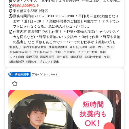
交通・アクセス 「東中野駅」より徒歩9分/「中野坂上駅」より徒歩
12分
時給1,300円以上
東京都東京23区中野区
勤務時間詳細 7:00～13:00 8:00～13:00 ＊平日(月～金)の勤務となり
ます ＊週1日～OK！ ＊勤務時間帯のご相談も可能です！ テストでシ
フトに入れなくなる… 急に他のオシゴトが忙し...
仕事内容 青果部門でのお仕事！ ＊野菜や果物の加工(キャベツやスイ
カを切るなど) ＊野菜や果物のパック詰め ＊値付け作業 ＊野菜や果物
の品出し など 研修もあるのでスーパーでのお仕事が 未経験の方も...
制服あり
業界未経験者歓迎
扶養内勤務OK
週1日からOK
副業・WワークOK
1日4時間以内OK
土日祝のみOK
主婦・主夫歓迎
フリーター歓迎
早朝
シフト自由
学歴不問
職場見学可
学生歓迎
経験不問
未経験者歓迎
午前
経験者歓迎
残業なし
月1シフト提出
アルバイト・パート