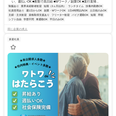
い、週払いOK ■夜勤で高日給 ■Wワーク／副業OK ■直行直帰...
制服あり
業界未経験者歓迎
短期（3ヵ月以内）
ランチタイム
扶養内勤務OK
社員登用あり
週1日からOK
副業・WワークOK
1日4時間以内OK
土日祝のみOK
主婦・主夫歓迎
資格取得支援あり
フリーター歓迎
バイク通勤OK
短期
早朝
シフト自由
学歴不問
車通勤OK
平日のみOK
同じ企業の求人
派遣社員