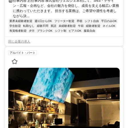
仕事内容 お仕事内容 株式会社ヴェルジェ本社にて、SNS・デザイ
ン・広報・企画など、会社の魅力を発信し、成長を支える幅広い業務
に携わっていただきます。 担当する業務は、ご希望や適性を考慮し
ながら決...
業界未経験者歓迎
週1日からOK
フリーター歓迎
早朝
シフト自由
平日のみOK
学生歓迎
転勤なし
経験不問
英語
未経験者歓迎
午前
経験者歓迎
ネイルOK
有資格者歓迎
夕方
ブランクOK
シフト制
ピアスOK
服装自由
同じ企業の求人
アルバイト・パート