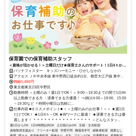
保育園での保育補助スタッフ
＜資格が活かせる！＞土曜日だけ★保育士さんのサポート！1日4ｈから
無理ないシフトでOK！Wワークや副業にもピッタリ！
パソナフォスター キッズハーモニー・ひがしなかの
アクセス ＪＲ中央本線 東中野西口徒歩約1分、都営大江戸線 東中野
A1口徒歩約1分、東京メトロ東西線/東葉高速線 落合（東京都）2b口
時給1,480円
徒歩約6分 JR・都営大江戸線 東中野駅スグ！アトレ直結です◎
東京都東京23区中野区
勤務時間 ＜土曜のみ！週1日でOK！＞ 9:00～19:30までの間で1日4h
以上勤務できる方 ・遅番できる方優遇！ ⇒(例)14:00～19:00、15:00
～19:30など ＊時間や曜日は気軽に...
仕事内容 ■オススメポイント■ ＜＜土曜のみのお仕事！＞＞ ★週1日
だけでOK！ ★1日4ｈ～OK ★Wワークに最適！ ★遅番できる方は優
遇します！ ＊＊＊＊＊＊＊＊＊＊＊＊＊＊＊＊ ＜どんなスタッ...
週1日からOK
1日4時間以内OK
土日祝のみOK
主婦・主夫歓迎
資格取得支援あり
フリーター歓迎
学歴不問
職場見学可
経験者歓迎
残業なし
夜間
駅ナカ
有資格者歓迎
研修あり
夕方
ブランクOK
交通費支給
長期歓迎