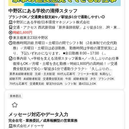
中野区にある学校の清掃スタッフ
ブランクOK／交通費全額支給✨／駅徒歩1分で通勤しやすい◎
中野区にある学校/日本環境マネジメント株式会社
交通・アクセス 西武新宿線「新井薬師前駅」より徒歩1分、JR・東京
メトロ東西線「中野駅」より徒歩17分、関東バス・国際興業バス（江
時給1,600円
古田・池袋行）「上高田中通り」下車すぐ
東京都東京23区中野区
勤務時間詳細 月曜日～土曜日の間でシフト制 （2名体制での交代勤
務） ✅月曜日・土曜日は必須勤務。 勤務時間は学校の運営状況によ
り、 下記いずれかになります。 ■全日勤務 8:00～17:00 （...
仕事内容 ＼⭐学校を支える清掃スタッフ募集⭐／ ✅久しぶりのお仕事
復帰もOK ✅月曜・土曜を含む勤務 ✅時給1,600円の高時給！ ✅交通
費全額支給で安心 ✅駅徒歩1分で通勤ラクラク✨ 「久しぶりの...
業界未経験者歓迎
主婦・主夫歓迎
60代も応募可
フリーター歓迎
転勤なし
経験不問
未経験者歓迎
交通費全額支給
午前
経験者歓迎
夕方
ブランクOK
70代も応募可
交通費支給
駅近5分以内
シフト制
週4日以上OK
業務委託
メッセージ対応やデータ入力
完全在宅・業務委託／成果報酬型の営業業務
株式会社メドゥーサ