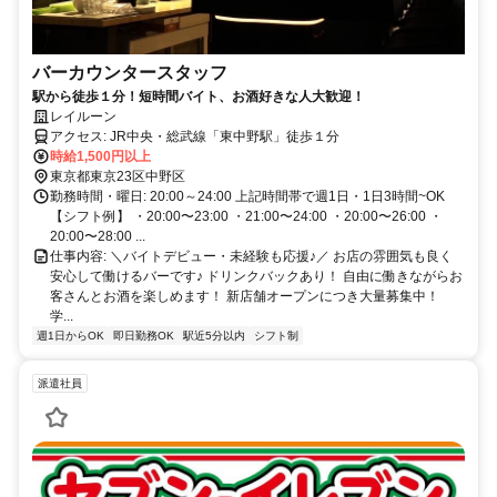
バーカウンタースタッフ
駅から徒歩１分！短時間バイト、お酒好きな人大歓迎！
レイルーン
アクセス: JR中央・総武線「東中野駅」徒歩１分
時給1,500円以上
東京都東京23区中野区
勤務時間・曜日: 20:00～24:00 上記時間帯で週1日・1日3時間~OK
【シフト例】 ・20:00〜23:00 ・21:00〜24:00 ・20:00〜26:00 ・
20:00〜28:00 ...
仕事内容: ＼バイトデビュー・未経験も応援♪／ お店の雰囲気も良く
安心して働けるバーです♪ ドリンクバックあり！ 自由に働きながらお
客さんとお酒を楽しめます！ 新店舗オープンにつき大量募集中！
学...
週1日からOK
即日勤務OK
駅近5分以内
シフト制
派遣社員