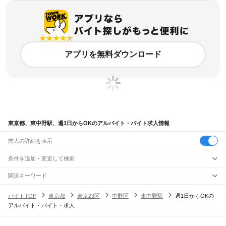
アプリを無料ダウンロード
東京都、東中野駅、週1日からOKのアルバイト・バイト求人情報
求人の詳細を表示
条件を追加・変更して検索
市区町村を追加・変更
関連キーワード
完全在宅ワーク 全国
シール貼り 在宅
現在地周辺
ガチャガチャ
犬カフェ
東京都
駅を追加・変更
バイトTOP
東京都
東京23区
中野区
東中野駅
週1日からOKの
東京都
すべて
アルバイト・バイト・求人
東京23区
すべて
職種を追加・変更
JR東海道本線(東京～熱海)
千代田区
中央区
港区
新宿区
文京区
台東区
墨田区
江東区
品川区
目黒区
大田区
東京駅
新橋駅
品川駅
飲食・フードサービス
世田谷区
渋谷区
中野区
杉並区
豊島区
北区
荒川区
板橋区
練馬区
足立区
葛飾区