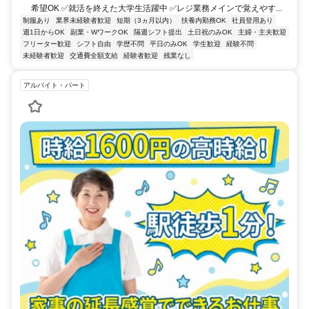
希望OK ✅就活を終えた大学生活躍中 ✅レジ業務メインで覚えやす...
制服あり
業界未経験者歓迎
短期（3ヵ月以内）
扶養内勤務OK
社員登用あり
週1日からOK
副業・WワークOK
隔週シフト提出
土日祝のみOK
主婦・主夫歓迎
フリーター歓迎
シフト自由
学歴不問
平日のみOK
学生歓迎
経験不問
未経験者歓迎
交通費全額支給
経験者歓迎
残業なし
アルバイト・パート