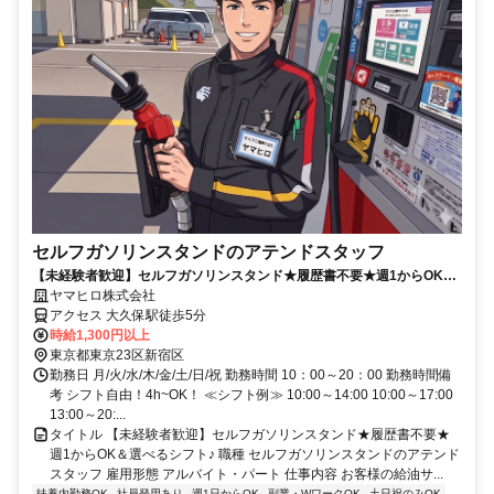
セルフガソリンスタンドのアテンドスタッフ
【未経験者歓迎】セルフガソリンスタンド★履歴書不要★週1からOK＆
選べるシフト♪
ヤマヒロ株式会社
アクセス 大久保駅徒歩5分
時給1,300円以上
東京都東京23区新宿区
勤務日 月/火/水/木/金/土/日/祝 勤務時間 10：00～20：00 勤務時間備
考 シフト自由！4h~OK！ ≪シフト例≫ 10:00～14:00 10:00～17:00
13:00～20:...
タイトル 【未経験者歓迎】セルフガソリンスタンド★履歴書不要★
週1からOK＆選べるシフト♪ 職種 セルフガソリンスタンドのアテンド
スタッフ 雇用形態 アルバイト・パート 仕事内容 お客様の給油サ...
扶養内勤務OK
社員登用あり
週1日からOK
副業・WワークOK
土日祝のみOK