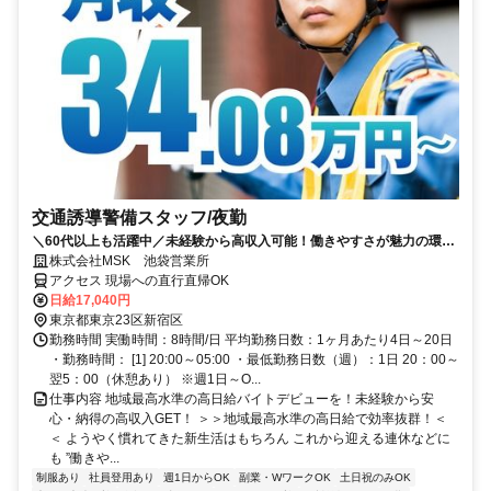
交通誘導警備スタッフ/夜勤
＼60代以上も活躍中／未経験から高収入可能！働きやすさが魅力の環境
で警備員デビューをしませんか！【月収34万円以上可能！日払いも
株式会社MSK 池袋営業所
OK！】勤務3日前迄シフト申請が可能です！週1日～・短期もOK！あな
アクセス 現場への直行直帰OK
たのライフスタイルに合わせてお仕事しませんか！未経験者大歓迎！年
日給17,040円
代幅広く活躍しています。
東京都東京23区新宿区
勤務時間 実働時間：8時間/日 平均勤務日数：1ヶ月あたり4日～20日
・勤務時間： [1] 20:00～05:00 ・最低勤務日数（週）：1日 20：00～
翌5：00（休憩あり） ※週1日～O...
仕事内容 地域最高水準の高日給バイトデビューを！未経験から安
心・納得の高収入GET！ ＞＞地域最高水準の高日給で効率抜群！＜
＜ ようやく慣れてきた新生活はもちろん これから迎える連休などに
も ”働きや...
制服あり
社員登用あり
週1日からOK
副業・WワークOK
土日祝のみOK