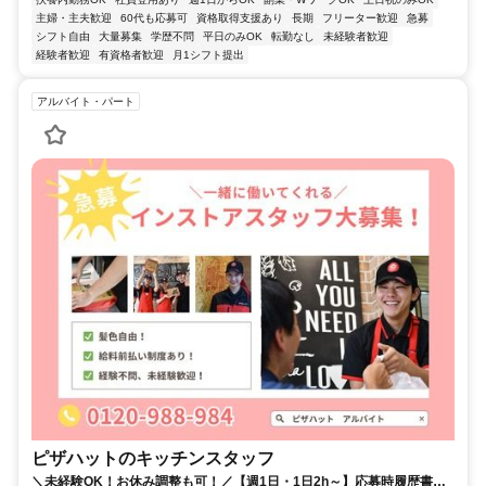
主婦・主夫歓迎
60代も応募可
資格取得支援あり
長期
フリーター歓迎
急募
シフト自由
大量募集
学歴不問
平日のみOK
転勤なし
未経験者歓迎
経験者歓迎
有資格者歓迎
月1シフト提出
アルバイト・パート
ピザハットのキッチンスタッフ
＼未経験OK！お休み調整も可！／【週1日・1日2h～】応募時履歴書不