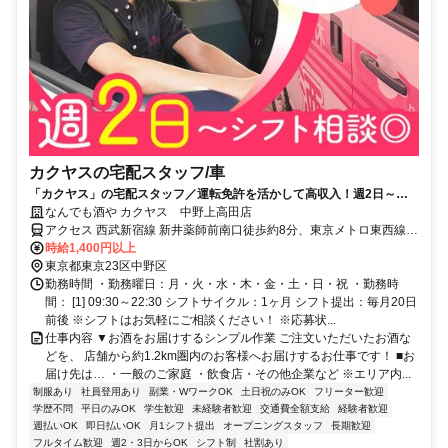
カクヤスの宅配スタッフ/車
「カクヤス」の宅配スタッフ／運転免許を活かして高収入！週2日～、
シフト自由◎
なんでも酒や カクヤス 中野上高田店
アクセス 西武新宿線 新井薬師前南口徒歩約8分、東京メトロ東西線/
ＪＲ中央本線 落合（東京都）1番口徒歩約14分、東京メトロ東西線
時給1,400円以上
中野（東京都）北口徒歩約14分 ※マイカー（車・バイク）通勤不可
東京都東京23区中野区
勤務時間 ・勤務曜日：月・火・水・木・金・土・日・祝 ・勤務時
間： [1] 09:30～22:30 シフトサイクル：1ヶ月 シフト提出：毎月20日
前後 ※シフトはお気軽にご相談ください！ ※応募状...
仕事内容 ▼お酒をお届けするシンプル作業 ご注文いただいたお酒な
どを、 店舗から約1.2km圏内のお客様へお届けするお仕事です！ ■お
届け先は… ・一般のご家庭 ・飲食店・その他企業など ※エリア内...
制服あり
社員登用あり
副業・WワークOK
土日祝のみOK
フリーター歓迎
学歴不問
平日のみOK
学生歓迎
未経験者歓迎
交通費全額支給
経験者歓迎
週払いOK
即日払いOK
月1シフト提出
オープニングスタッフ
長期歓迎
フルタイム歓迎
週2・3日からOK
シフト制
社割あり