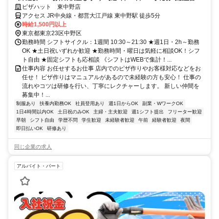
要！
ピザハット 東中野店
アクセス JR中央線・都営大江戸線 東中野駅 徒歩5分
時給1,500円以上
東京都東京23区中野区
勤務時間 シフトサイクル：1週間 10:30～21:30 ★週1日・2h～勤務
OK ★土日祝いずれか歓迎 ★勤務時間・曜日は気軽に相談OK！シフ
ト自由 ★固定シフトも応相談 《シフトはWEBで集計！...
仕事内容 お任せするお仕事 店内でのピザ作りやお客様対応などをお
任せ！ ピザ作りはマニュアルがあるので未経験の方も安心！ 仕事の
流れやコツは研修を行い、丁寧にレクチャーします。 新しい仲間を
募集中！...
制服あり
扶養内勤務OK
社員登用あり
週1日からOK
副業・WワークOK
1日4時間以内OK
土日祝のみOK
主婦・主夫歓迎
週1シフト提出
フリーター歓迎
早朝
シフト自由
学歴不問
学生歓迎
未経験者歓迎
午前
経験者歓迎
夜間
即日払いOK
研修あり
同じ企業の求人
アルバイト・パート