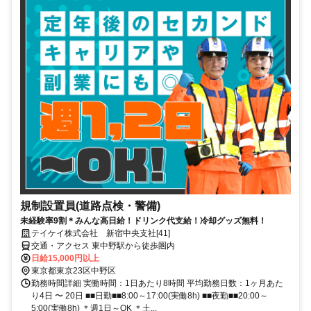
規制設置員(道路点検・警備)
未経験率9割＊みんな高日給！ドリンク代支給！冷却グッズ無料！
テイケイ株式会社 新宿中央支社[41]
交通・アクセス 東中野駅から徒歩圏内
日給15,000円以上
東京都東京23区中野区
勤務時間詳細 実働時間：1日あたり8時間 平均勤務日数：1ヶ月あた
り4日 〜 20日 ■■日勤■■8:00～17:00(実働8h) ■■夜勤■■20:00～
5:00(実働8h) ＊週1日～OK ＊土...