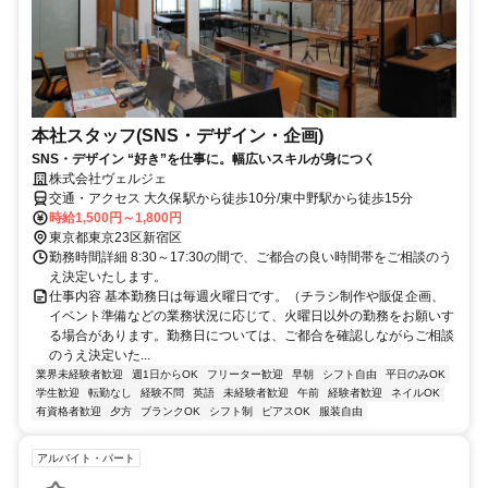
本社スタッフ(SNS・デザイン・企画)
SNS・デザイン “好き”を仕事に。幅広いスキルが身につく
株式会社ヴェルジェ
交通・アクセス 大久保駅から徒歩10分/東中野駅から徒歩15分
時給1,500円～1,800円
東京都東京23区新宿区
勤務時間詳細 8:30～17:30の間で、ご都合の良い時間帯をご相談のう
え決定いたします。
仕事内容 基本勤務日は毎週火曜日です。（チラシ制作や販促企画、
イベント準備などの業務状況に応じて、火曜日以外の勤務をお願いす
る場合があります。勤務日については、ご都合を確認しながらご相談
のうえ決定いた...
業界未経験者歓迎
週1日からOK
フリーター歓迎
早朝
シフト自由
平日のみOK
学生歓迎
転勤なし
経験不問
英語
未経験者歓迎
午前
経験者歓迎
ネイルOK
有資格者歓迎
夕方
ブランクOK
シフト制
ピアスOK
服装自由
アルバイト・パート