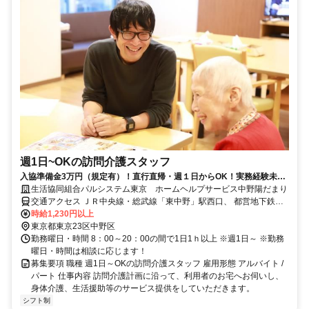
週1日~OKの訪問介護スタッフ
入協準備金3万円（規定有）！直行直帰・週１日からOK！実務経験未経
験者・ブランクある方OK♪
生活協同組合パルシステム東京 ホームヘルプサービス中野陽だまり
交通アクセス ＪＲ中央線・総武線「東中野」駅西口、 都営地下鉄大
江戸線「東中野」駅Ａ1番出口より 徒歩7分 ※交通費全額支給あり ※
時給1,230円以上
自転車通勤可
東京都東京23区中野区
勤務曜日・時間 8：00～20：00の間で1日1ｈ以上 ※週1日～ ※勤務
曜日・時間は相談に応じます！
募集要項 職種 週1日～OKの訪問介護スタッフ 雇用形態 アルバイト /
パート 仕事内容 訪問介護計画に沿って、利用者のお宅へお伺いし、
身体介護、生活援助等のサービス提供をしていただきます。
シフト制