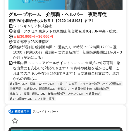
グループホーム 介護職・ヘルパー 夜勤専従
電話でのお問合せも大歓迎！【0120-14-8108】まで！
ワトワキャリア株式会社
交通・アクセス 東京メトロ東西線 落合駅 徒歩9分 / JR中央・総武線
東中野駅 徒歩12分 / JR山手線・西武新宿線 高田馬場駅 徒歩15分
日給30,900円～36,000円
東京都東京23区新宿区
勤務時間詳細 総労働時間：1週あたり16時間 〜 32時間 17:00～翌
10:00（休憩60分） 週1回～ 契約更新期間：初回契約期間は1か月～3
か月（契約による）
仕事内容 ～～～～アピールポイント～～～～ ☆週払い対応可能！急
な出費にも安心して対応できます！ ☆資格や経験を活かせる場！こ
れまでのスキルを存分に発揮できます！ ☆交通費全額支給で、遠方
からの通勤も...
週1日からOK
副業・WワークOK
主婦・主夫歓迎
フリーター歓迎
バイク通勤OK
学歴不問
車通勤OK
即日勤務OK
転勤なし
交通費全額支給
経験者歓迎
残業なし
夜間
週払いOK
有資格者歓迎
ブランクOK
交通費支給
週2・3日からOK
シフト制
深夜
アルバイト・パート