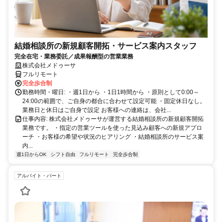
結婚相談所の新規顧客開拓・サービス案内スタッフ
完全在宅・業務委託／成果報酬型の営業業務
株式会社メドゥーサ
フルリモート
完全歩合制
勤務時間・曜日: ・週1日から ・1日1時間から ・原則として0:00～
24:00の範囲で、ご自身の都合に合わせて設定可能 ・固定休日なし。
業務日と休日はご自身で設定 お客様への連絡は、会社...
仕事内容: 株式会社メドゥーサが運営する結婚相談所の新規顧客開拓
業務です。 ・指定の営業ツールを使った見込み顧客への新規アプロ
ーチ ・お客様の希望や状況のヒアリング ・結婚相談所のサービス案
内...
週1日からOK
シフト自由
フルリモート
完全歩合制
アルバイト・パート