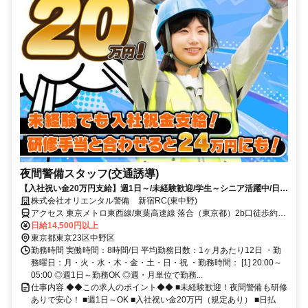
夜間警備スタッフ(交通誘導)
【入社祝い金20万円支給】週1日～/未経験歓迎/学生～シニア活躍中/日払
い・週払いOK/履歴書不要！
株式会社オリエンタル警備 新宿RC(東中野)
アクセス 東京メトロ東西線/東葉高速線 落合（東京都）2b口徒歩約3
分、ＪＲ中央本線 東中野A1口徒歩約4分、都営大江戸線 中井A1口徒
日給14,500円以上
歩約9分 (面接地/新宿リクルートセンター)東京都新宿区西新宿７丁目
東京都東京23区中野区
9-7 ニッカビル4Ｆ
勤務時間 実働時間：8時間/日 平均勤務日数：1ヶ月あたり12日 ・勤
務曜日：月・火・水・木・金・土・日・祝 ・勤務時間： [1] 20:00～
05:00 ◎週1日～勤務OK ◎週・月単位で勤務...
仕事内容 ◆◆この求人のポイント◆◆ ■未経験歓迎！夜間警備も研修
ありで安心！ ■週1日～OK ■入社祝い金20万円（規定あり） ■日払