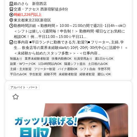
銀のさら 新宿西店
交通・アクセス 西新宿駅徒歩8分
時給1,226円以上
東京都東京23区新宿区
勤務時間詳細 ＜勤務時間＞ 10:00～21:00の間で週2日･1日4h～ok◎
＜シフトは嬉しい1週間毎！申告制！＞ 勤務時間･曜日などお気軽に
相談OK！ 例…平日11:00～15:00☆平日11...
仕事内容 ■平日ランチに勤務できる方､歓迎?j■ フリーター､主婦､学
生… 飲食店等の業界未経験startの 10代･20代･30代中心に活躍中！ ＜
＜未経験から始めたスタッフ多数＞＞ - ＜仕事内容...
制服あり
業界未経験者歓迎
扶養内勤務OK
社員登用あり
週1日からOK
副業・WワークOK
1日4時間以内OK
隔週シフト提出
土日祝のみOK
主婦・主夫歓迎
フリーター歓迎
バイク通勤OK
シフト自由
学歴不問
平日のみOK
学生歓迎
経験不問
未経験者歓迎
経験者歓迎
週払いOK
アルバイト・パート