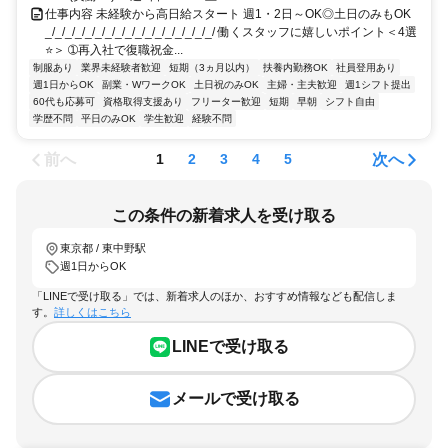
仕事内容 未経験から高日給スタート 週1・2日～OK◎土日のみもOK
_/_/_/_/_/_/_/_/_/_/_/_/_/_/_/_/_/ 働くスタッフに嬉しいポイント＜4選
⭐＞ ➀再入社で復職祝金...
制服あり
業界未経験者歓迎
短期（3ヵ月以内）
扶養内勤務OK
社員登用あり
週1日からOK
副業・WワークOK
土日祝のみOK
主婦・主夫歓迎
週1シフト提出
60代も応募可
資格取得支援あり
フリーター歓迎
短期
早朝
シフト自由
学歴不問
平日のみOK
学生歓迎
経験不問
前へ
次へ
1
2
3
4
5
この条件の新着求人を受け取る
東京都 / 東中野駅
週1日からOK
「LINEで受け取る」では、新着求人のほか、おすすめ情報なども配信しま
す。
詳しくはこちら
LINEで受け取る
メールで受け取る