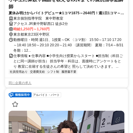
師
夏休み明けからバイトデビュー★1コマ1875～2640円！週1日1コマ～私
服でok◎
東京個別指導学院 東中野教室
アクセス JR東中野駅西口 徒歩2分
時給1,250円～1,760円
東京都東京23区中野区
勤務曜日・時間 週1日、1授業～OK 〈コマ割〉 15:50～17:10 17:20
～18:40 18:50～20:10 20:20～21:40 〈講習期間〉 夏期：7/14～8/31
冬期：12...
仕事情報 ● 仕事内容 ■小学生向け授業からスタート ■担当制（科目ご
とに同一講師が担当） 担当学年・科目は、面接時にアンケートをと
り 教室に在籍する生徒さんの希望と 照らして決めていきます。 ...
社員登用あり
交通費支給
シフト制
履歴書不要
同じ企業の求人
アルバイト・パート