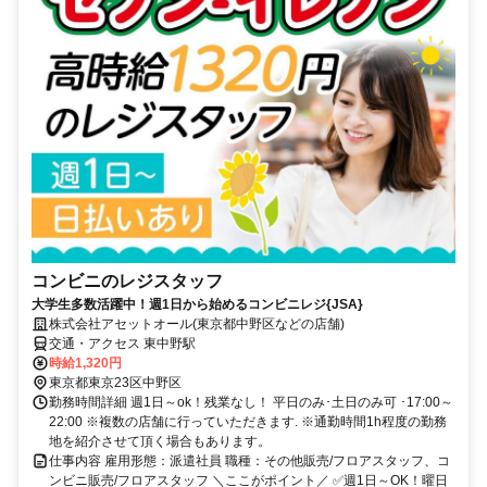
コンビニのレジスタッフ
大学生多数活躍中！週1日から始めるコンビニレジ{JSA}
株式会社アセットオール(東京都中野区などの店舗)
交通・アクセス 東中野駅
時給1,320円
東京都東京23区中野区
勤務時間詳細 週1日～ok！残業なし！ 平日のみ･土日のみ可 ･17:00～
22:00 ※複数の店舗に行っていただきます. ※通勤時間1h程度の勤務
地を紹介させて頂く場合もあります。
仕事内容 雇用形態：派遣社員 職種：その他販売/フロアスタッフ、コ
ンビニ販売/フロアスタッフ ＼ここがポイント／ ✅週1日～OK！曜日