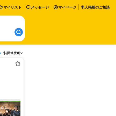
マイリスト
メッセージ
マイページ
求人掲載のご相談
存
関連度順