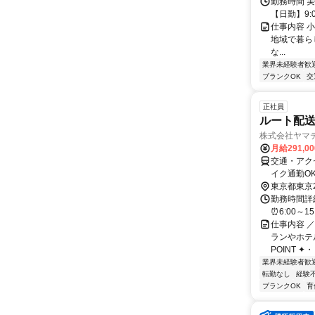
勤務時間 実
【日勤】9:0
仕事内容 
地域で暮ら
な...
業界未経験者歓
ブランクOK
交
正社員
ルート配
株式会社ヤマ
月給291,0
交通・アク
イク通勤O
東京都東京
勤務時間詳細
⏰6:00～1
仕事内容 
ランやホテ
POINT ✦
業界未経験者歓
転勤なし
経験
ブランクOK
育