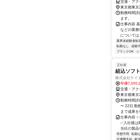
交通・アク
東京都東京
勤務時間詳
ます。
仕事内容 
などの業務
については
業界未経験者歓
転勤なし
経験
ブランクOK
シ
正社員
組込ソフ
株式会社ケイ
年俸7,000,
交通・アク
東京都東京
勤務時間詳
〜 22日 勤
まで成果を尊
仕事内容 
✅入社後は
当社の製品や
学歴不問
転勤
交通費支給
駅