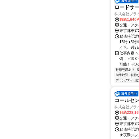
ロードサ
株式会社プラ
時給1,640
交通・アク
東京都東京
勤務時間詳細
16時 ●5
うち、週3日
仕事内容 
備！ ✅週
可能！ ✅3
社員登用あり
学生歓迎
転勤
ブランクOK
交
コールセン
株式会社プラ
イン)
月給228,1
交通・アク
東京都東京
勤務時間詳細
★夜勤シフト