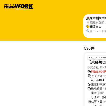
東京都
東中
職種を選択
服装自由
キーワード
530件
アルバイト・パ
【未経験O
株式会社NEX
時給1,600
アクセス: ✅勤務地・アクセス 株式会社NEXT 代理店事業部 東京都新宿区高田馬場
4丁目40-11 高田馬場看山
・東京メトロ
東京都東京
徒歩圏内で
勤務時間・
実働8時間（
します （例
仕事内容:
ノルマなし