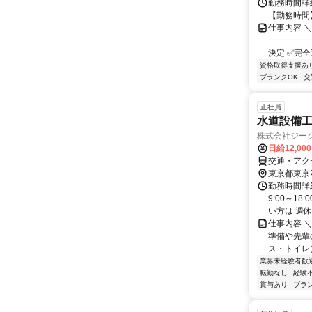
勤務時間詳細
【勤務時間】
仕事内容 
━━━━━
決定 ✅完全
資格取得支援あ
ブランクOK
交
正社員
水道設備
株式会社ジー
日給12,00
交通・アク
東京都東京
勤務時間詳細
9:00～1
い方は 週休2
仕事内容 
準備や先輩
ス・トイレ）
業界未経験者歓
転勤なし
経験
賞与あり
ブラ