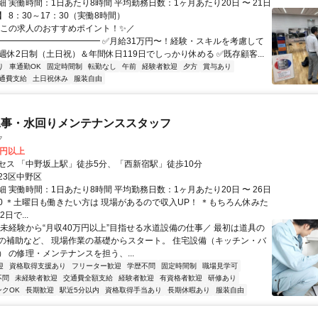
 実働時間：1日あたり8時間 平均勤務日数：1ヶ月あたり20日 〜 21日
 8：30～17：30（実働8時間）
＼この求人のおすすめポイント！✨／
━━━━━━━━━━━━ ✅月給31万円〜！経験・スキルを考慮して
週休2日制（土日祝）＆年間休日119日でしっかり休める ✅既存顧客...
り
車通勤OK
固定時間制
転勤なし
午前
経験者歓迎
夕方
賞与あり
通費支給
土日祝休み
服装自由
工事・水回りメンテナンススタッフ
ク
0円以上
セス 「中野坂上駅」徒歩5分、「西新宿駅」徒歩10分
23区中野区
 実働時間：1日あたり8時間 平均勤務日数：1ヶ月あたり20日 〜 26日
8:00 ＊土曜日も働きたい方は 現場があるので収入UP！ ＊もちろん休みた
日で...
＼未経験から“月収40万円以上”目指せる水道設備の仕事／ 最初は道具の
の補助など、 現場作業の基礎からスタート。 住宅設備（キッチン・バ
 の修理・メンテナンスを担う、...
迎
資格取得支援あり
フリーター歓迎
学歴不問
固定時間制
職場見学可
不問
未経験者歓迎
交通費全額支給
経験者歓迎
有資格者歓迎
研修あり
ンクOK
長期歓迎
駅近5分以内
資格取得手当あり
長期休暇あり
服装自由