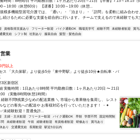
働時間：8時間/日 平均勤務日数：1ヶ月あたり20日～21日 【早番】7:15～16:15（
0～18:00（休憩60分） 【遅番】10:00～19:00（休憩...
小規模多機能型居宅介護では、「通い」・「泊まり」・「訪問」を柔軟に組み合わせ
し続けるために必要な支援を総合的に行います。 チームで支えるので未経験でも大
迎
資格取得支援あり
フリーター歓迎
バイク通勤OK
職場見学可
経験不問
未経験者歓迎
賞与
通費支給
シフト制
社割あり
服装自由
髪型・髪色自由
送営業
テ
00円以上
セス 「大久保駅」より徒歩5分「東中野駅」より徒歩10分★自転車・バ
K
23区新宿区
 実働時間：1日あたり8時間 平均勤務日数：1ヶ月あたり20日 〜 21日
5:00 （実働8時間/休憩1時間）
／ 経験不問❗残業少なめの配送業務 ＼ 市場から青果物を集荷し、 レスト
ルなどの客先への配送や お客様対応を行っていただきます！ ・✦
・ ✅未経験歓迎！普通免許...
迎
主婦・主夫歓迎
フリーター歓迎
バイク通勤OK
早朝
学歴不問
固定時間制
不問
未経験者歓迎
午前
経験者歓迎
有資格者歓迎
研修あり
賞与あり
休あり
交通費支給
長期歓迎
駅近5分以内