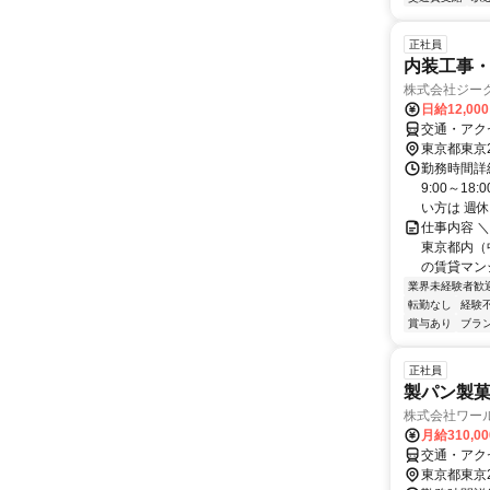
正社員
内装工事・
株式会社ジー
日給12,00
交通・アク
東京都東京
勤務時間詳細
9:00～1
い方は 週休2
仕事内容 
東京都内（
の賃貸マン
業界未経験者歓
転勤なし
経験
賞与あり
ブラ
正社員
製パン製
株式会社ワー
月給310,0
交通・アク
東京都東京