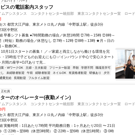
アルバイト・パート
ービスの電話案内スタッフ
イムアシスタンス コンタクトセンター統括部 東京コンタクトセンター室 ロードチ
円
セス 都営大江戸線、東京メトロ丸ノ内線「中野坂上駅」徒歩3分
23区中野区
 早番シフト募集 ●7時間勤務の場合／休憩1時間 ⏰7時～15時 ⏰8時～
時間（時短）勤務の場合／休憩なし ⏰7時～12時 ⏰8時～13時 ★月～日の
～勤務OK...
＼ 10月1日スタートの募集！ ／ ✅家庭と両立しながら働ける環境を完
3～・15時迄で子どものお迎えにも◎ ✅インバウンド中心で安心スタート
ヶ月間の座学+OJTありで充...
副業・WワークOK
主婦・主夫歓迎
フリーター歓迎
早朝
学歴不問
職場見学可
なし
未経験者歓迎
午前
経験者歓迎
ネイルOK
有資格者歓迎
研修あり
夕方
通費支給
長期歓迎
フルタイム歓迎
正社員
ターのオペレーター(夜勤メイン)
イムアシスタンス コンタクトセンター統括部 東京コンタクトセンター室 ロード
60円
セス 都営大江戸線、東京メトロ丸ノ内線「中野坂上駅」徒歩3分
23区中野区
 実働時間：1日あたり7時間 平均勤務日数：1ヶ月あたり20日 〜 21日
 ① 22時～翌8時（休憩3時間） ② 22時～翌6時（休憩1時間） ③ 0時