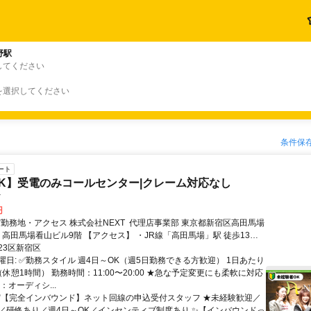
野駅
してください
を選択してください
条件保
ート
K】受電のみコールセンター|クレーム対応なし
T
円
ビル9階 【アクセス】 ・JR線「高田馬場」駅 徒歩13分
東西線「落合」駅 徒歩9分 ・西武新宿線「下落合」駅 徒歩9分 駅から
23区新宿区
通勤しやすい立地です♪ 周辺にはカフェやコンビニもあって便利！
曜日: ✅勤務スタイル 週4日～OK（週5日勤務できる方歓迎） 1日あたり
休憩1時間） 勤務時間：11:00〜20:00 ★急な予定変更にも柔軟に対応
：オーディシ...
 ✅【完全インバウンド】ネット回線の申込受付スタッフ ★未経験歓迎／
／研修あり／週4日～OK／インセンティブ制度あり ✨【インバウンドっ