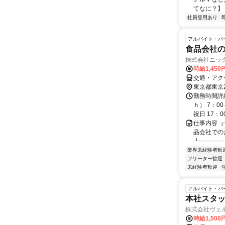
てなに？】 
社員登用あり
アルバイト・パ
食品会社の
株式会社ニッ
時給1,45
交通・アク
東京都東京
勤務時間詳細
ｈ） 7：0
祝日 17：00.
仕事内容 
品会社での
┖┈┈┈┈
業界未経験者歓
フリーター歓迎
未経験者歓迎
アルバイト・パ
本社スタッ
株式会社ヴェ
時給1,500