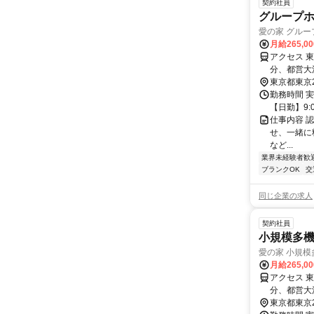
契約社員
グループ
愛の家 グル
月給265,0
アクセス 
分、都営大
東京都東京
勤務時間 実
【日勤】9:0
仕事内容 
せ、一緒に
など...
業界未経験者歓
ブランクOK
交
同じ企業の求人
契約社員
小規模多
愛の家 小規
月給265,0
アクセス 
分、都営大
東京都東京