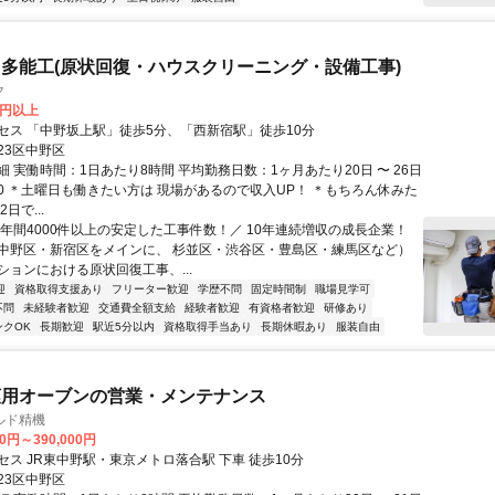
多能工(原状回復・ハウスクリーニング・設備工事)
ク
0円以上
セス 「中野坂上駅」徒歩5分、「西新宿駅」徒歩10分
23区中野区
 実働時間：1日あたり8時間 平均勤務日数：1ヶ月あたり20日 〜 26日
8:00 ＊土曜日も働きたい方は 現場があるので収入UP！ ＊もちろん休みた
日で...
＼年間4000件以上の安定した工事件数！／ 10年連続増収の成長企業！
中野区・新宿区をメインに、 杉並区・渋谷区・豊島区・練馬区など）
ションにおける原状回復工事、...
迎
資格取得支援あり
フリーター歓迎
学歴不問
固定時間制
職場見学可
不問
未経験者歓迎
交通費全額支給
経験者歓迎
有資格者歓迎
研修あり
ンクOK
長期歓迎
駅近5分以内
資格取得手当あり
長期休暇あり
服装自由
菓用オーブンの営業・メンテナンス
ルド精機
00円～390,000円
セス JR東中野駅・東京メトロ落合駅 下車 徒歩10分
23区中野区