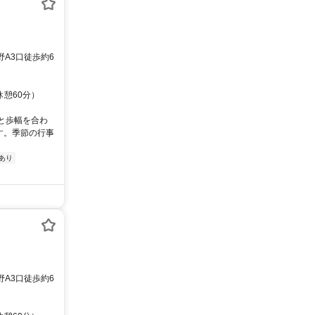
野A3口徒歩約6
休憩60分）
と歩幅を合わ
す。季節の行事
あり
野A3口徒歩約6