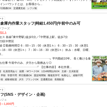
インバウンドとは、お客様から...
即日勤務OK
交通費支給
シフト制
ート
倉庫内作業スタッフ|時給1,450円|午前中のみ可
クフーズ
0円以上
セス 各線｢東中野駅｣徒歩5分／｢中野坂上駅」徒歩7分
23区中野区
 ⏰勤務時間⏰ 6：00～15：00（休憩1ｈ） 6：30～15：30（休憩1
0～16：00（休憩1ｈ） 7：30～16：30（休憩1ｈ） 休み：水曜、日曜、
..
┎┈┈┈┈┈┈┈┈┈┈┈┈┈┈┈┈┈┒ 平均勤続10年。 長く働ける食
お仕事 午前中のみ、夕方から勤務あり◎
┈┈┈┈┈┈┈┈┈┈┈┈┈┚ 【仕事内容】 本社作業...
迎
社員登用あり
副業・WワークOK
1日4時間以内OK
主婦・主夫歓迎
早朝
学歴不問
即日勤務OK
固定時間制
職場見学可
転勤なし
経験不問
午前
経験者歓迎
夕方
ブランクOK
交通費支給
長期歓迎
ート
フ(SNS・デザイン・企画)
ルジェ
円～1,800円