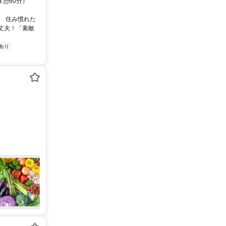
休憩60分）
、 住み慣れた
丈夫！「素敵
あり