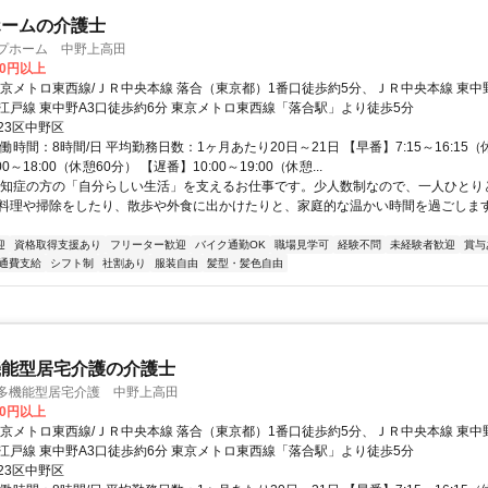
ホームの介護士
ープホーム 中野上高田
00円以上
東京メトロ東西線/ＪＲ中央本線 落合（東京都）1番口徒歩約5分、ＪＲ中央本線 東中
江戸線 東中野A3口徒歩約6分 東京メトロ東西線「落合駅」より徒歩5分
23区中野区
働時間：8時間/日 平均勤務日数：1ヶ月あたり20日～21日 【早番】7:15～16:15（
0～18:00（休憩60分） 【遅番】10:00～19:00（休憩...
認知症の方の「自分らしい生活」を支えるお仕事です。少人数制なので、一人ひとり
料理や掃除をしたり、散歩や外食に出かけたりと、家庭的な温かい時間を過ごしま
迎
資格取得支援あり
フリーター歓迎
バイク通勤OK
職場見学可
経験不問
未経験者歓迎
賞与
通費支給
シフト制
社割あり
服装自由
髪型・髪色自由
機能型居宅介護の介護士
模多機能型居宅介護 中野上高田
00円以上
東京メトロ東西線/ＪＲ中央本線 落合（東京都）1番口徒歩約5分、ＪＲ中央本線 東中
江戸線 東中野A3口徒歩約6分 東京メトロ東西線「落合駅」より徒歩5分
23区中野区