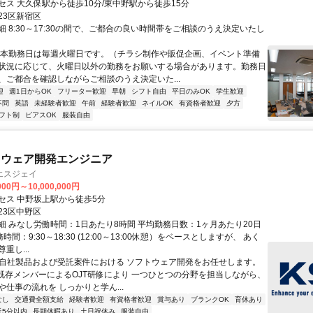
セス 大久保駅から徒歩10分/東中野駅から徒歩15分
23区新宿区
細 8:30～17:30の間で、ご都合の良い時間帯をご相談のうえ決定いたし
基本勤務日は毎週火曜日です。（チラシ制作や販促企画、イベント準備
状況に応じて、火曜日以外の勤務をお願いする場合があります。勤務日
、ご都合を確認しながらご相談のうえ決定いた...
迎
週1日からOK
フリーター歓迎
早朝
シフト自由
平日のみOK
学生歓迎
不問
英語
未経験者歓迎
午前
経験者歓迎
ネイルOK
有資格者歓迎
夕方
フト制
ピアスOK
服装自由
トウェア開発エンジニア
エスジェイ
000円～10,000,000円
セス 中野坂上駅から徒歩5分
23区中野区
細 みなし労働時間：1日あたり8時間 平均勤務日数：1ヶ月あたり20日
務時間：9:30～18:30 (12:00～13:00休憩）をベースとしますが、 あく
重し...
✨自社製品および受託案件における ソフトウェア開発をお任せします。
既存メンバーによるOJT研修により 一つひとつの分野を担当しながら、
仕事の流れを しっかりと学ん...
なし
交通費全額支給
経験者歓迎
有資格者歓迎
賞与あり
ブランクOK
育休あり
近5分以内
長期休暇あり
土日祝休み
服装自由