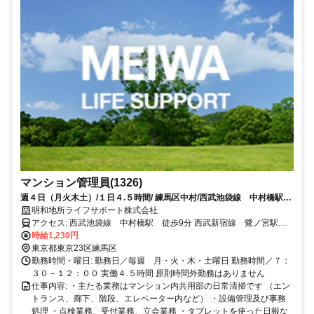
マンション管理員(1326)
週４日（月火木土）/１日４.５時間/ 練馬区中村/西武池袋線 中村橋駅
徒歩9分/分譲マンションの管理員募集
明和地所ライフサポート株式会社
アクセス: 西武池袋線 中村橋駅 徒歩9分 西武新宿線 鷺ノ宮駅
徒歩14分
時給1,230円
東京都東京23区練馬区
勤務時間・曜日: 勤務日／毎週 月・火・木・土曜日 勤務時間／７：
３０－１２：００ 実働４.５時間 原則時間外勤務はありません
仕事内容: ・主たる業務はマンション内共用部の日常清掃です （エン
トランス、廊下、階段、エレベーター内など） ・設備管理及び事務
処理 ・点検業務、受付業務、立会業務 ・タブレットを使った日報な