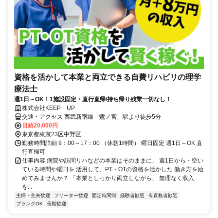
資格を活かして本業と両立できる自費リハビリの理学
療法士
週1日～OK！1施設固定・直行直帰/持ち帰り残業一切なし！
株式会社KEEP UP
交通・アクセス 西武新宿線「鷺ノ宮」駅より徒歩5分
日給20,000円
東京都東京23区中野区
勤務時間詳細 9：00～17：00 （休憩1時間） 曜日固定 週1日～OK 直
行直帰可
仕事内容 病院や訪問リハなどの本業はそのままに、 週1日から・空い
ている時間や曜日を 活用して、PT・OTの資格を活かした 働き方を始
めてみませんか？ 「本業としっかり両立しながら、 無理なく収入
を...
主婦・主夫歓迎
フリーター歓迎
固定時間制
経験者歓迎
有資格者歓迎
ブランクOK
長期歓迎