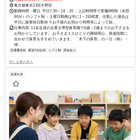
東京都東京23区中野区
勤務時間・曜日: 平日7:30～18：30 ・上記時間帯で実働8時間（休憩
60分）のシフト制 ・土曜日勤務は年に1～2回程度、出勤した場合は
平日に振替休日取得 ※お子様のお預かり時間等によって始...
仕事内容: 12名定員の企業主導型保育園で0歳～2歳までのお子さまを
お預かりしています。 お子さま１人ひとりの興味関心、発達段階に
合わせて保育をすすめていきます。 「木下の保育」の一日（例） ・
掃...
交通費支給
駅近5分以内
シフト制
昇給あり
同じ企業の求人
派遣社員