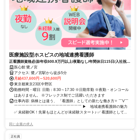
医療施設型ホスピスの地域連携看護師
正看護師資格必須/年収600.9万円以上/夜勤なし/年間休日115日/入社祝い
金あり
医心館 鷺ノ宮
アクセス: 鷺ノ宮駅から徒歩5分
月給437,600円～520,600円
東京都東京23区中野区
勤務時間・曜日: 日勤：8:30～17:30 ※日勤常勤 ※夜勤・オンコール
はありません。 ※フレックス制でご活躍いただきます
仕事内容: 病棟とは違う、 「看護師」としての新たな働き方✧ ￣V￣
￣￣￣￣￣￣￣￣￣￣￣￣￣￣￣￣￣￣ ▶ 地域連携看護師の魅力
✅ 未経験OK！先輩もほとんどが未経験スタート♪ ✅ 看護師として...
同じ企業の求人
正社員