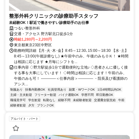
整形外科クリニックの診療助手スタッフ
未経験OK！駅近で働きやすい診療助手のお仕事
つるい整形外科
交通・アクセス 野方駅北口徒歩1分
時給1,280円～2,200円
東京都東京23区中野区
勤務時間詳細 【月･火･木･金】8:45～12:30､15:00～18:30 【水･土】
8:45～13:00(午後診療なし) ★午前中のみ、午後のみもＯＫ！ ★時間
は相談に応じます ★月毎にシフトを...
仕事内容 ◇野方駅徒歩1分で通勤便利な立地♪ ◇患者さんに優しく接
する事を大事にしています！ ◇時間は相談に応じます！午前のみ、
午後のみも可！ ――――＜仕事内容＞―――― ・院長及び看護師の
アシス...
制服あり
扶養内勤務OK
社員登用あり
副業・WワークOK
1日4時間以内OK
主婦・主夫歓迎
フリーター歓迎
バイク通勤OK
学歴不問
即日勤務OK
職場見学可
学生歓迎
転勤なし
経験不問
未経験者歓迎
交通費全額支給
午前
経験者歓迎
夕方
ブランクOK
アルバイト・パート