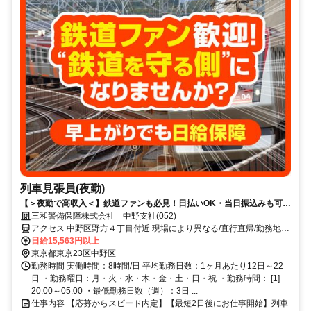
列車見張員(夜勤)
【＞夜勤で高収入＜】鉄道ファンも必見！日払いOK・当日振込みも可能
♪
三和警備保障株式会社 中野支社(052)
アクセス 中野区野方４丁目付近 現場により異なる/直行直帰/勤務地相
談可 ■電話面接■来社不要■即日勤務
日給15,563円以上
東京都東京23区中野区
勤務時間 実働時間：8時間/日 平均勤務日数：1ヶ月あたり12日～22
日 ・勤務曜日：月・火・水・木・金・土・日・祝 ・勤務時間： [1]
20:00～05:00 ・最低勤務日数（週）：3日 ...
仕事内容 【応募からスピード内定】【最短2日後にお仕事開始】列車