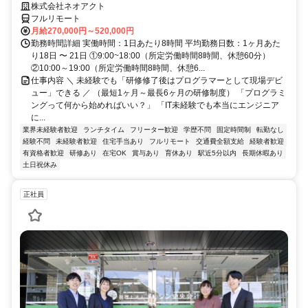
株式会社ネオアクト
フルリモート
月給270,000円～520,000円
勤務時間詳細 実働時間：1日あたり8時間 平均勤務日数：1ヶ月あた
り18日 〜 21日 ①9:00~18:00（所定労働時間8時間、休憩60分）
②10:00～19:00（所定労働時間8時間、休憩6...
仕事内容 ＼ 未経験でも「研修修了後はプログラマーとして現場デビ
ュー」できる ／ （最短1ヶ月～最長6ヶ月の研修制度） 「プログラミ
ングって何から始めればいい？」 「IT未経験でも本当にエンジニア
に...
業界未経験者歓迎
ランチタイム
フリーター歓迎
学歴不問
固定時間制
転勤なし
経験不問
未経験者歓迎
住宅手当あり
フルリモート
交通費全額支給
経験者歓迎
有資格者歓迎
研修あり
在宅OK
賞与あり
育休あり
駅近5分以内
長期休暇あり
土日祝休み
正社員