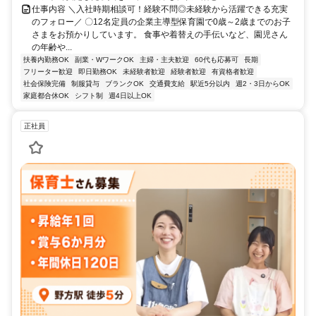
仕事内容 ＼入社時期相談可！経験不問◎未経験から活躍できる充実
のフォロー／ 〇12名定員の企業主導型保育園で0歳～2歳までのお子
さまをお預かりしています。 食事や着替えの手伝いなど、園児さん
の年齢や...
扶養内勤務OK
副業・WワークOK
主婦・主夫歓迎
60代も応募可
長期
フリーター歓迎
即日勤務OK
未経験者歓迎
経験者歓迎
有資格者歓迎
社会保険完備
制服貸与
ブランクOK
交通費支給
駅近5分以内
週2・3日からOK
家庭都合休OK
シフト制
週4日以上OK
正社員