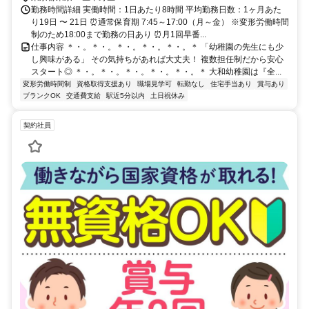
勤務時間詳細 実働時間：1日あたり8時間 平均勤務日数：1ヶ月あた
り19日 〜 21日 ⏰通常保育期 7:45～17:00（月～金） ※変形労働時間
制のため18:00まで勤務の日あり ⏰月1回早番...
仕事内容 ＊・。＊・。＊・。＊・。＊・。＊ 「幼稚園の先生にも少
し興味がある」 その気持ちがあれば大丈夫！ 複数担任制だから安心
スタート◎ ＊・。＊・。＊・。＊・。＊・。＊ 大和幼稚園は『全...
変形労働時間制
資格取得支援あり
職場見学可
転勤なし
住宅手当あり
賞与あり
ブランクOK
交通費支給
駅近5分以内
土日祝休み
契約社員