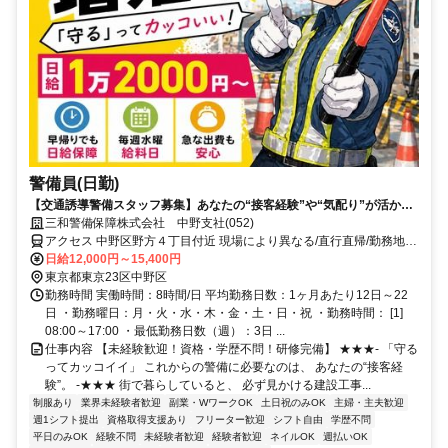
警備員(日勤)
【交通誘導警備スタッフ募集】あなたの“接客経験”や“気配り”が活かせ
ます！
三和警備保障株式会社 中野支社(052)
アクセス 中野区野方４丁目付近 現場により異なる/直行直帰/勤務地相
談可 ■電話面接■来社不要■即日勤務
日給12,000円～15,400円
東京都東京23区中野区
勤務時間 実働時間：8時間/日 平均勤務日数：1ヶ月あたり12日～22
日 ・勤務曜日：月・火・水・木・金・土・日・祝 ・勤務時間： [1]
08:00～17:00 ・最低勤務日数（週）：3日 ...
仕事内容 【未経験歓迎！資格・学歴不問！研修完備】 ★★★- 「守る
ってカッコイイ」 これからの警備に必要なのは、 あなたの“接客経
験”。 -★★★ 街で暮らしていると、 必ず見かける建設工事...
制服あり
業界未経験者歓迎
副業・WワークOK
土日祝のみOK
主婦・主夫歓迎
週1シフト提出
資格取得支援あり
フリーター歓迎
シフト自由
学歴不問
平日のみOK
経験不問
未経験者歓迎
経験者歓迎
ネイルOK
週払いOK