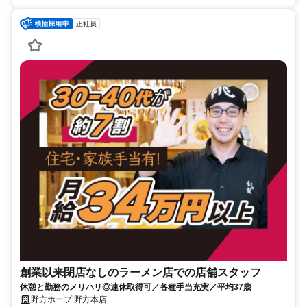
正社員
創業以来閉店なしのラーメン店での店舗スタッフ
休憩と勤務のメリハリ◎連休取得可／各種手当充実／平均37歳
野方ホープ 野方本店