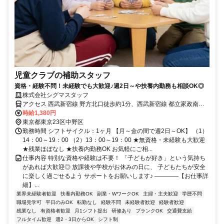
児童クラブの補助スタッフ
資格・経験不問！未経験でも大歓迎♪週2日～や扶養内勤務も相談OK◎
株式会社シグマスタッフ
アクセス 西武新宿線 野方北口徒歩約1分、西武新宿線 都立家政南口
徒歩約12分、西武新宿線 沼袋南口徒歩約14分 野方駅から徒歩１分
時給1,380円
東京都東京23区中野区
勤務時間 シフトサイクル：1ヶ月 【月～金の間で週2日～OK】 （1）
14：00～19：00 （2）13：00～19：00 ★無資格・未経験も大歓迎
★残業ほぼなし ★扶養内勤務OK お気軽にご相...
仕事内容 特別な資格や経験は不要！ 「子どもが好き」という気持ち
があれば大歓迎◎ 放課後や学校がお休みの日に、 子どもたちが安全
に楽しく過ごせるよう サポートをお願いします♪ ――――【お仕事詳
細】...
業界未経験者歓迎
扶養内勤務OK
副業・WワークOK
主婦・主夫歓迎
学歴不問
職場見学可
平日のみOK
転勤なし
経験不問
未経験者歓迎
経験者歓迎
残業なし
有資格者歓迎
月1シフト提出
研修あり
ブランクOK
交通費支給
フルタイム歓迎
週2・3日からOK
シフト制