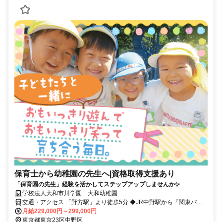
保育士から幼稚園の先生へ|資格取得支援あり
「保育園の先生」経験を活かしてステップアップしませんか✨
学校法人大和市川学園 大和幼稚園
交通・アクセス 「野方駅」より徒歩5分 ◆JR中野駅から『関東バス
野方駅行き』終点下車徒歩5分 ◆JR高円寺駅から『関東バス練馬行き
月給229,000円～299,000円
』野方駅入り口下車徒歩5分
東京都東京23区中野区