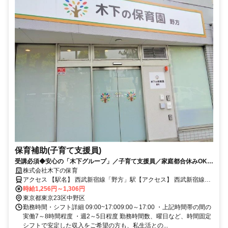
保育補助(子育て支援員)
受講必須◆安心の「木下グループ」／子育て支援員／家庭都合休みOK／
副業OK
株式会社木下の保育
アクセス 【駅名】 西武新宿線「野方」駅【アクセス】 西武新宿線
「野方」駅より徒歩4分
時給1,256円～1,306円
東京都東京23区中野区
勤務時間・シフト詳細 09:00~17:009:00～17:00 ・上記時間帯の間の
実働7～8時間程度 ・週2～5日程度 勤務時間数、曜日など、時間固定
シフトで安定した収入をご希望の方も、私生活との...