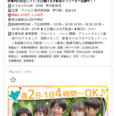
扶養内◎安定シフト♪土日働ける方歓迎☆フリーター活躍中！！
カラオケCLUB DAM 野方駅前店
交通・アクセス 西武新宿線「野方駅」徒歩1分
時給1,230円～1,538円
東京都東京23区中野区
勤務時間詳細 ＜下記時間帯＞ 10:30～14:30 14:30～18:30 10:30～
18:30 18:30～23:30 ★土日働ける大方歓迎♪ ★週2日～ＯＫ♪
仕事内容 雇用形態：アルバイト・パート 職種：アミューズメント販
売/フロアスタッフ、清掃スタッフ、飲食ホール/フロアスタッフ ＼＼
✨未経験の方も大歓迎！✨／／ ⭐週末に勤務可能な方積極採用中❗⭐ ...
制服あり
扶養内勤務OK
週1日からOK
副業・WワークOK
土日祝のみOK
主婦・主夫歓迎
フリーター歓迎
シフト自由
学歴不問
平日のみOK
学生歓迎
転勤なし
未経験者歓迎
経験者歓迎
夜間
研修あり
夕方
ブランクOK
交通費支給
長期歓迎
アルバイト・パート