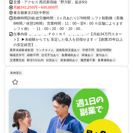
交通・アクセス 西武新宿線「野方駅」徒歩9分
月給341,250円～600,000円
東京都東京23区中野区
勤務時間詳細 総労働時間：1ヶ月あたり176時間 シフト制勤務（実働
8時間／休憩1時間） 営業時間：11：00～翌4：00 ※店舗によります
シフト例） ・ 11：00～20：00 ・20：00...
仕事内容 .｡.: .｡.:.｡.: .｡.:ＰＯＩＮＴ . ｡.: ｡.:.｡.:.｡.: ✅【月給34万円スター
ト】 ▶未経験からでも 安定した収入を目指せます ✅【創業35年以上
の安定経営】...
業界未経験者歓迎
ランチタイム
資格取得支援あり
学歴不問
固定時間制
職場見学可
経験不問
住宅手当あり
食費補助あり
研修あり
賞与あり
交通費支給
駅近5分以内
社割あり
昼食補助あり
履歴書不要
食事補助あり
業務委託