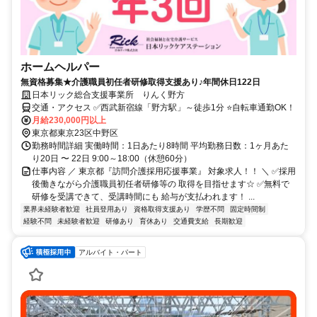
ホームヘルパー
無資格募集★介護職員初任者研修取得支援あり♪年間休日122日
日本リック総合支援事業所 りんく野方
交通・アクセス ✅西武新宿線「野方駅」～徒歩1分 ⭐自転車通勤OK！
月給230,000円以上
東京都東京23区中野区
勤務時間詳細 実働時間：1日あたり8時間 平均勤務日数：1ヶ月あた
り20日 〜 22日 9:00～18:00（休憩60分）
仕事内容 ／ 東京都『訪問介護採用応援事業』 対象求人！！ ＼ ✅採用
後働きながら介護職員初任者研修等の 取得を目指せます☆ ✅無料で
研修を受講できて、受講時間にも 給与が支払われます！ ...
業界未経験者歓迎
社員登用あり
資格取得支援あり
学歴不問
固定時間制
経験不問
未経験者歓迎
研修あり
育休あり
交通費支給
長期歓迎
アルバイト・パート