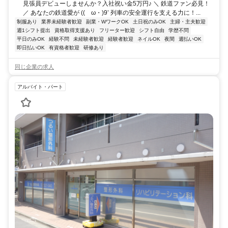
見張員デビューしませんか？入社祝い金5万円♪ ＼ 鉄道ファン必見！
／ あなたの鉄道愛が ((ゝω・)9’ 列車の安全運行を支える力に！...
制服あり
業界未経験者歓迎
副業・WワークOK
土日祝のみOK
主婦・主夫歓迎
週1シフト提出
資格取得支援あり
フリーター歓迎
シフト自由
学歴不問
平日のみOK
経験不問
未経験者歓迎
経験者歓迎
ネイルOK
夜間
週払いOK
即日払いOK
有資格者歓迎
研修あり
同じ企業の求人
アルバイト・パート