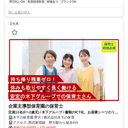
即日払いOK
有資格者歓迎
研修あり
ブランクOK
同じ企業の求人
正社員
企業主導型保育園の保育士
定員12名(0〜2歳児) / 木下グループ / 書類のICT化、お昼寝シーツのリー
ス、おむつサブスクなどで負担軽減！
木下の保育園 野方 / 株式会社木下の保育
アクセス: 西武新宿線 野方駅から徒歩4分
月給235,000円～325,000円