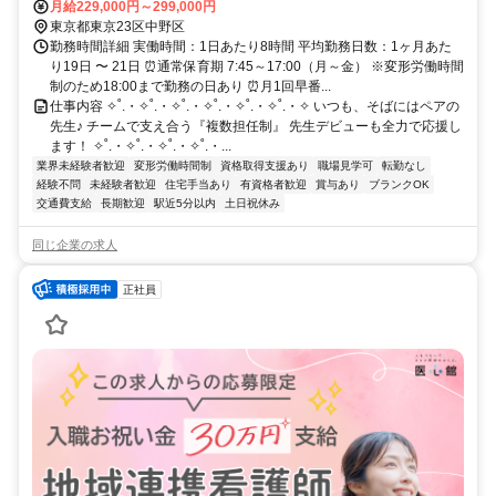
野方駅行き』終点下車徒歩5分 ◆JR高円寺駅から『関東バス練馬行き
月給229,000円～299,000円
』野方駅入り口下車徒歩5分
東京都東京23区中野区
勤務時間詳細 実働時間：1日あたり8時間 平均勤務日数：1ヶ月あた
り19日 〜 21日 ⏰通常保育期 7:45～17:00（月～金） ※変形労働時間
制のため18:00まで勤務の日あり ⏰月1回早番...
仕事内容 ✧˚.・✧˚.・✧˚.・✧˚.・✧˚.・✧˚.・✧ いつも、そばにはペアの
先生♪ チームで支え合う『複数担任制』 先生デビューも全力で応援し
ます！ ✧˚.・✧˚.・✧˚.・✧˚.・...
業界未経験者歓迎
変形労働時間制
資格取得支援あり
職場見学可
転勤なし
経験不問
未経験者歓迎
住宅手当あり
有資格者歓迎
賞与あり
ブランクOK
交通費支給
長期歓迎
駅近5分以内
土日祝休み
同じ企業の求人
正社員