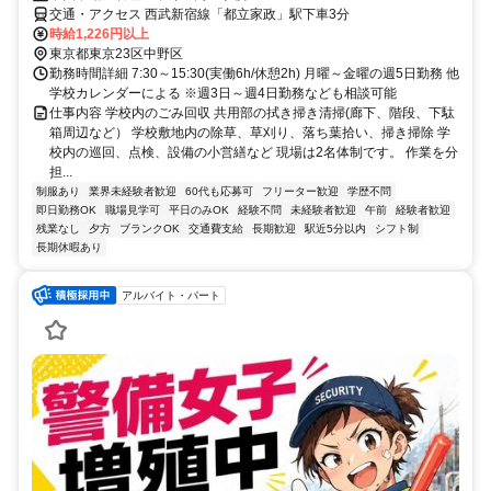
交通・アクセス 西武新宿線「都立家政」駅下車3分
時給1,226円以上
東京都東京23区中野区
勤務時間詳細 7:30～15:30(実働6h/休憩2h) 月曜～金曜の週5日勤務 他
学校カレンダーによる ※週3日～週4日勤務なども相談可能
仕事内容 学校内のごみ回収 共用部の拭き掃き清掃(廊下、階段、下駄
箱周辺など） 学校敷地内の除草、草刈り、落ち葉拾い、掃き掃除 学
校内の巡回、点検、設備の小営繕など 現場は2名体制です。 作業を分
担...
制服あり
業界未経験者歓迎
60代も応募可
フリーター歓迎
学歴不問
即日勤務OK
職場見学可
平日のみOK
経験不問
未経験者歓迎
午前
経験者歓迎
残業なし
夕方
ブランクOK
交通費支給
長期歓迎
駅近5分以内
シフト制
長期休暇あり
アルバイト・パート