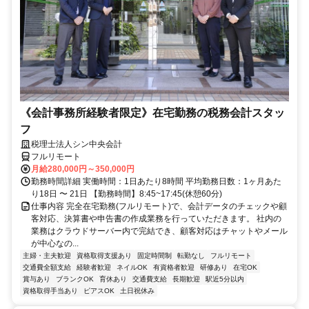
《会計事務所経験者限定》在宅勤務の税務会計スタッ
フ
税理士法人シン中央会計
フルリモート
月給280,000円～350,000円
勤務時間詳細 実働時間：1日あたり8時間 平均勤務日数：1ヶ月あた
り18日 〜 21日 【勤務時間】8:45~17:45(休憩60分)
仕事内容 完全在宅勤務(フルリモート)で、会計データのチェックや顧
客対応、決算書や申告書の作成業務を行っていただきます。 社内の
業務はクラウドサーバー内で完結でき、顧客対応はチャットやメール
が中心なの...
主婦・主夫歓迎
資格取得支援あり
固定時間制
転勤なし
フルリモート
交通費全額支給
経験者歓迎
ネイルOK
有資格者歓迎
研修あり
在宅OK
賞与あり
ブランクOK
育休あり
交通費支給
長期歓迎
駅近5分以内
資格取得手当あり
ピアスOK
土日祝休み