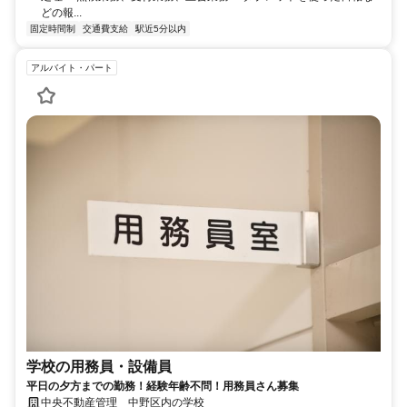
どの報...
固定時間制
交通費支給
駅近5分以内
アルバイト・パート
学校の用務員・設備員
平日の夕方までの勤務！経験年齢不問！用務員さん募集
中央不動産管理 中野区内の学校