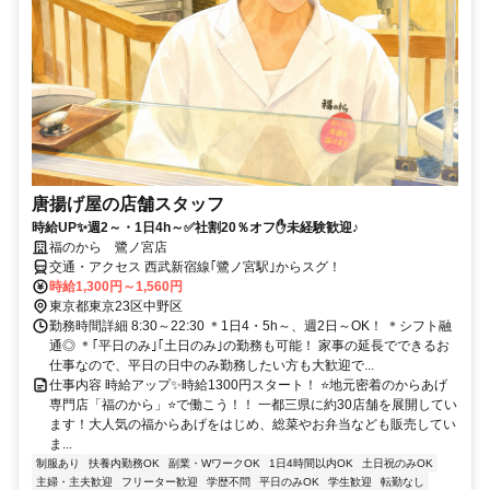
唐揚げ屋の店舗スタッフ
時給UP✨週2～・1日4h～✅社割20％オフ✋未経験歓迎♪
福のから 鷺ノ宮店
交通・アクセス 西武新宿線｢鷺ノ宮駅｣からスグ！
時給1,300円～1,560円
東京都東京23区中野区
勤務時間詳細 8:30～22:30 ＊1日4・5h～、週2日～OK！ ＊シフト融
通◎ ＊｢平日のみ｣｢土日のみ｣の勤務も可能！ 家事の延長でできるお
仕事なので、平日の日中のみ勤務したい方も大歓迎で...
仕事内容 時給アップ✨時給1300円スタート！ ⭐地元密着のからあげ
専門店「福のから」⭐で働こう！！ 一都三県に約30店舗を展開してい
ます！大人気の福からあげをはじめ、総菜やお弁当なども販売してい
ま...
制服あり
扶養内勤務OK
副業・WワークOK
1日4時間以内OK
土日祝のみOK
主婦・主夫歓迎
フリーター歓迎
学歴不問
平日のみOK
学生歓迎
転勤なし