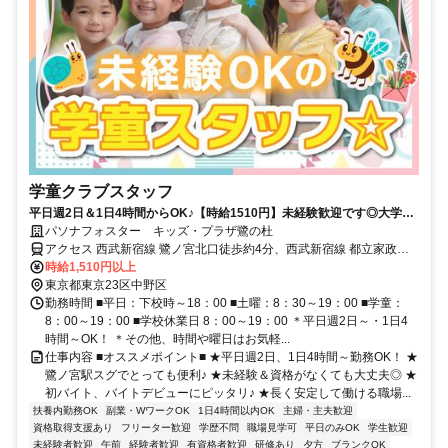
学童クラブスタッフ
平日週2日＆1日4時間からOK♪【時給1510円】未経験歓迎です◎大学
生・主婦さんも活躍中☆
パソナフォスター キッズ・プラザ鷺の杜
アクセス 西武新宿線 鷺ノ宮北口徒歩約4分、西武新宿線 都立家政北
口徒歩約10分、西武新宿線 下井草北口徒歩約15分 西武新宿線「鷺ノ
時給1,510円以上
宮」より徒歩6分
東京都東京23区中野区
勤務時間 ■平日：下校時～18：00 ■土曜：8：30～19：00 ■学童：
8：00～19：00 ■学校休業日 8：00～19：00 ＊平日週2日～・1日4
時間～OK！ ＊その他、時間や曜日はお気軽...
仕事内容 ■オススメポイント■ ★平日週2日、1日4時間～勤務OK！ ★
鷺ノ宮駅スグでとっても便利♪ ★未経験＆資格がなくても大丈夫◎ ★
初バイト、バイトデビューにピッタリ♪ ★長く安定して働ける職場...
扶養内勤務OK
副業・WワークOK
1日4時間以内OK
主婦・主夫歓迎
資格取得支援あり
フリーター歓迎
学歴不問
職場見学可
平日のみOK
学生歓迎
未経験者歓迎
午前
経験者歓迎
有資格者歓迎
研修あり
夕方
ブランクOK