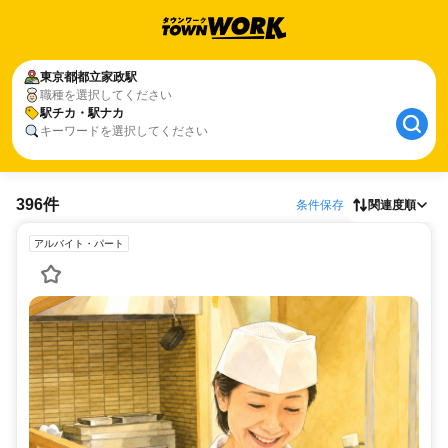
東京都
都立家政駅
職種を選択してください
駅チカ・駅ナカ
キーワードを選択してください
396件
条件保存
関連度順
アルバイト・パート