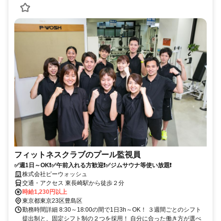
フィットネスクラブのプール監視員
✅週1日～OK❗✅午前入れる方歓迎❗✅ジムサウナ等使い放題❗
株式会社ピーウォッシュ
交通・アクセス 東長崎駅から徒歩２分
時給1,230円以上
東京都東京23区豊島区
勤務時間詳細 8:30～18:00の間で1日3h～OK！ ３週間ごとのシフト
提出制と、固定シフト制の２つを採用！ 自分に合った働き方が選べ