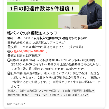
軽バンでの弁当配送スタッフ
週4日・半日〜OK／安定収入で無理のない働き方ができる/dr
株式会社くるめし(練馬区エリア向け求人)
交通・アクセス 出社の必要はありません。（直行直帰）
月給264,000円～400,000円
東京都東京23区練馬区
勤務時間詳細 週4日～応相談 ①8:00～13:00のうち3～4時間以内
②14:00〜19:00 のうち3～4時間以内 上記の勤務時間の内①のみもし
くは①＋②の通し勤務でご都合に合わせて稼働いただけ...
仕事内容 お弁当の集荷、法人（主にオフィス）向けの配達・配送を
お願いいたします。 1日あたりの配達件数は5件程度です。（稼働の
ご希望に応じて変動します。） ※配送エリア：東京都23区(ルートに
よって...
制服あり
主婦・主夫歓迎
フリーター歓迎
シフト自由
学歴不問
車通勤OK
経験者歓迎
研修あり
ブランクOK
長期歓迎
シフト制
友達と応募OK
同じ企業の求人