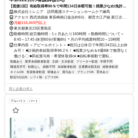
【面接1回】有給取得率96％で年間134日休暇可能！残業少なめ/免許不
要、夜勤なし/賞与2回！
株式会社ミレニア 訪問看護ステーションホームケア練馬
アクセス 西武池袋線 東長崎南口徒歩約6分、都営大江戸線 新江古田
A1口徒歩約12分、西武池袋線 江古田南口徒歩約11分 西武池袋線「東
月給318,469円以上
長崎」駅徒歩8分 【勤務地】
東京都東京23区豊島区
勤務時間 総労働時間：1ヶ月あたり160時間 ＜勤務時間について＞
8:45～17:45 (休憩60分/実働8h) ＊月の平均残業時間10～15時間
仕事内容 ＜アピールポイント＞ ■祝日は公休日で年間134日以上お休
み可！ ■計画的有給取得率96.2％！ ■残業少なめ＆4週8休で無理なく
働ける〇 ■昇給賞与有・希望休取得ok ■自転車移動で運転...
制服あり
業界未経験者歓迎
主婦・主夫歓迎
フリーター歓迎
学歴不問
職場見学可
転勤なし
経験不問
未経験者歓迎
交通費全額支給
経験者歓迎
ネイルOK
有資格者歓迎
研修あり
賞与あり
ブランクOK
育休あり
駅近5分以内
シフト制
ピアスOK
同じ企業の求人
アルバイト・パート