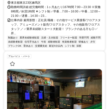
東京都東京23区練馬区
勤務時間詳細 総労働時間：1ヶ月あたり167時間 7:00～23:30 ※実働
8時間／休憩1時間 ▼シフト制 ✅早番…7:00～16:00 ✅中番…12:00～
21:00 ✅遅番…14:30～23...
仕事内容 雇用形態：正社員 職種：その他サービス業接客/フロアスタ
ッフ、アミューズメント販売/フロアスタッフ、その他販売/フロアス
タッフ ／ ✅業界未経験スタート大歓迎！ ブランクのある方も◎ ✅
昇...
制服あり
業界未経験者歓迎
主婦・主夫歓迎
フリーター歓迎
学歴不問
経験不問
未経験者歓迎
住宅手当あり
午前
経験者歓迎
有資格者歓迎
研修あり
夕方
ブランクOK
育休あり
交通費支給
駅近5分以内
シフト制
深夜
アルバイト・パート