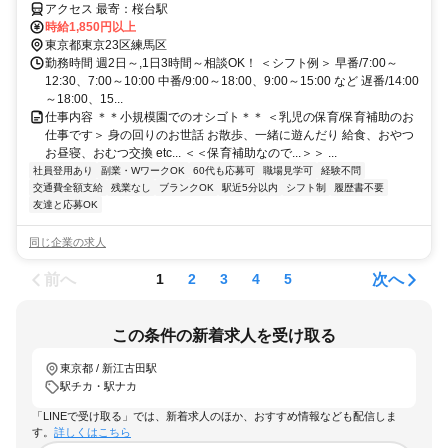
アクセス 最寄：桜台駅
時給1,850円以上
東京都東京23区練馬区
勤務時間 週2日～,1日3時間～相談OK！ ＜シフト例＞ 早番/7:00～
12:30、7:00～10:00 中番/9:00～18:00、9:00～15:00 など 遅番/14:00
～18:00、15...
仕事内容 ＊＊小規模園でのオシゴト＊＊ ＜乳児の保育/保育補助のお
仕事です＞ 身の回りのお世話 お散歩、一緒に遊んだり 給食、おやつ
お昼寝、おむつ交換 etc... ＜＜保育補助なので...＞＞ ...
社員登用あり
副業・WワークOK
60代も応募可
職場見学可
経験不問
交通費全額支給
残業なし
ブランクOK
駅近5分以内
シフト制
履歴書不要
友達と応募OK
同じ企業の求人
前へ
次へ
1
2
3
4
5
この条件の新着求人を受け取る
東京都 / 新江古田駅
駅チカ・駅ナカ
「LINEで受け取る」では、新着求人のほか、おすすめ情報なども配信しま
す。
詳しくはこちら