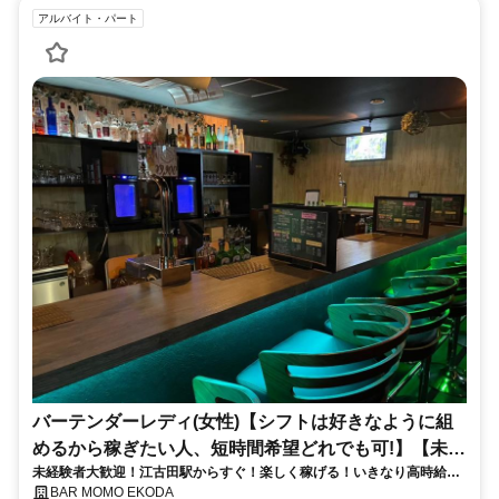
アルバイト・パート
バーテンダーレディ(女性)【シフトは好きなように組
めるから稼ぎたい人、短時間希望どれでも可!】【未経
未経験者大歓迎！江古田駅からすぐ！楽しく稼げる！いきなり高時給ス
験活躍中!】
タートで、タイパも◎
BAR MOMO EKODA