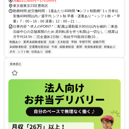
崎A3口徒歩約13分、東京メトロ副都心線 千川1番口徒歩約14分
月給221,400円～270,000円
東京都東京23区豊島区
勤務時間 総労働時間：1週あたり40時間 *■シフト制勤務* 1ヶ月単位
実働40時間以内／週平均 シフト制 早番・遅番あり *＜シフト例＞* 早
番）7：00～16：00 遅番）12：00～21：...
仕事内容 *-求人のPOINT-* 〇配属は通勤最大90分以内を確約 〇東急
沿線中心の店舗展開のため 原則転居を伴う転勤は一切なし 〇残業は
月平均18.5h 〇完全週休2日制 〇有給平均取得日数10....
制服あり
業界未経験者歓迎
主婦・主夫歓迎
早朝
学歴不問
経験不問
未経験者歓迎
交通費全額支給
午前
経験者歓迎
夜間
有資格者歓迎
研修あり
夕方
シフト制
社割あり
深夜
業務委託