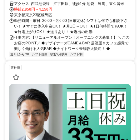
アクセス: 西武池袋線「江古田駅」徒歩1分 池袋、練馬、東久留米、
秋津、所沢、大泉学園、石神井公園、飯能、小手指、桜台、ひばりが
時給2,850円～4,150円
丘からも1本で通いやすいです。
東京都東京23区練馬区
勤務時間・曜日: 20:00～翌6:00 (日曜定休) シフトは何でも相談下さ
い！ ★すぐに体入申込OK！ ★月1日～OK！ ★1日何時間でもOK！
★終電上がりOK！ ★送りあり！ ★遅出の出勤...
仕事内容: 【リニューアルオープン！オープニング大募集！】 ＼この
お店のPOINT／ ◆デザイナーズGAME＆BAR 居酒屋＆カフェ感覚で
楽しく働ける人気BAR ◆ナイトワーク未経験大歓迎！ ◆...
週1日からOK
シフト自由
駅近5分以内
シフト制
正社員