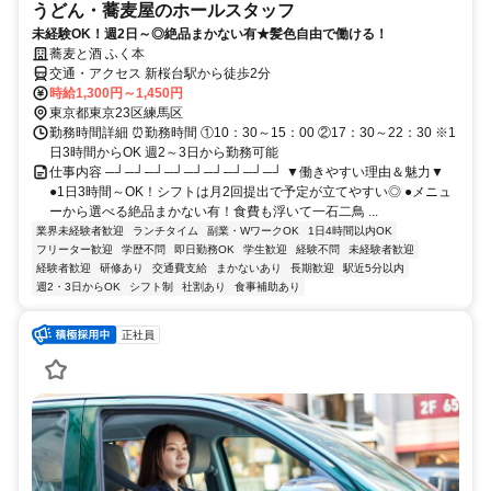
うどん・蕎麦屋のホールスタッフ
未経験OK！週2日～◎絶品まかない有★髪色自由で働ける！
蕎麦と酒 ふく本
交通・アクセス 新桜台駅から徒歩2分
時給1,300円～1,450円
東京都東京23区練馬区
勤務時間詳細 ⏰勤務時間 ①10：30～15：00 ②17：30～22：30 ※1
日3時間からOK 週2～3日から勤務可能
仕事内容 ─┘─┘─┘─┘─┘─┘─┘─┘─┘ ▼働きやすい理由＆魅力▼
●1日3時間～OK！シフトは月2回提出で予定が立てやすい◎ ●メニュ
ーから選べる絶品まかない有！食費も浮いて一石二鳥 ...
業界未経験者歓迎
ランチタイム
副業・WワークOK
1日4時間以内OK
フリーター歓迎
学歴不問
即日勤務OK
学生歓迎
経験不問
未経験者歓迎
経験者歓迎
研修あり
交通費支給
まかないあり
長期歓迎
駅近5分以内
週2・3日からOK
シフト制
社割あり
食事補助あり
正社員