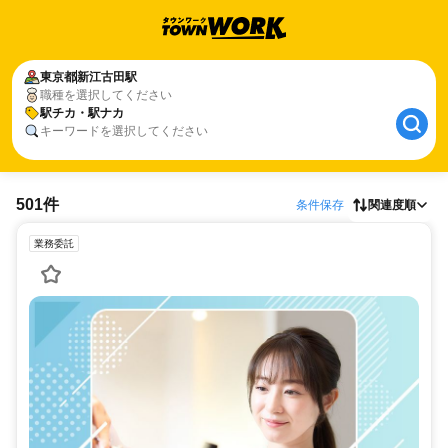
東京都
新江古田駅
職種を選択してください
駅チカ・駅ナカ
キーワードを選択してください
501件
条件保存
関連度順
業務委託