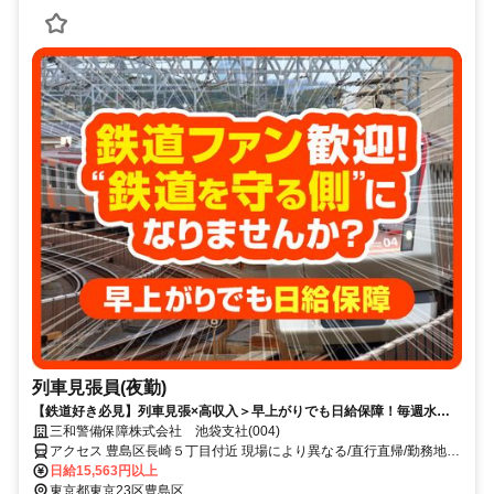
列車見張員(夜勤)
【鉄道好き必見】列車見張×高収入＞早上がりでも日給保障！毎週水曜
が給料日！日払いもOK！
三和警備保障株式会社 池袋支社(004)
アクセス 豊島区長崎５丁目付近 現場により異なる/直行直帰/勤務地相
談可 ■電話面接■来社不要■即日勤務
日給15,563円以上
東京都東京23区豊島区