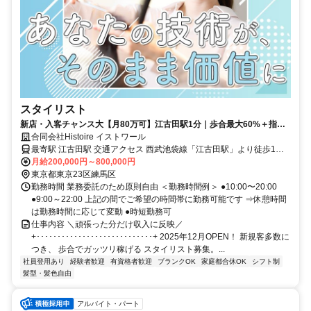
スタイリスト
新店・入客チャンス大【月80万可】江古田駅1分｜歩合最大60%＋指名
料100%還元！自由シフトで土日休も◎
合同会社Histoire イストワール
最寄駅 江古田駅 交通アクセス 西武池袋線「江古田駅」より徒歩1分 ●
駅近5分以内
月給200,000円～800,000円
東京都東京23区練馬区
勤務時間 業務委託のため原則自由 ＜勤務時間例＞ ●10:00〜20:00
●9:00～22:00 上記の間でご希望の時間帯に勤務可能です ⇒休憩時間
は勤務時間に応じて変動 ●時短勤務可
仕事内容 ＼頑張った分だけ収入に反映／
+････････････････････････････+ 2025年12月OPEN！ 新規客多数に
つき、 歩合でガッツリ稼げる スタイリスト募集。...
社員登用あり
経験者歓迎
有資格者歓迎
ブランクOK
家庭都合休OK
シフト制
髪型・髪色自由
アルバイト・パート