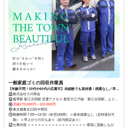
一般家庭ゴミの回収作業員
【年齢不問！50代や60代の応募可】未経験でも高待遇！残業なし／早上
がりの場合も給与保証！
株式会社小川商会
最寄駅 新江古田駅 交通アクセス 都営大江戸線「新江古田駅」より徒
歩約5分
月給270,000円～320,000円
東京都東京23区中野区
勤務時間 7:00〜16:00（休憩1時間） ☆基本残業なし（定時退社可
能） ☆早上がりの日もあり（給与保証あり）
仕事内容 ＝＝＝＝＝＝＝＝＝＝＝＝＝＝＝＝＝ 環境に貢献しなが