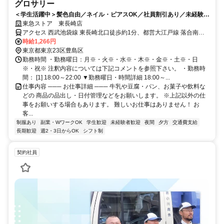
グロサリー
＜学生活躍中＞髪色自由／ネイル・ピアスOK／社員割引あり／未経験歓
迎
東急ストア 東長崎店
アクセス 西武池袋線 東長崎北口徒歩約1分、都営大江戸線 落合南長
崎A3口徒歩約13分、東京メトロ副都心線 千川1番口徒歩約14分
時給1,266円
東京都東京23区豊島区
勤務時間 ・勤務曜日：月※・火※・水※・木※・金※・土※・日
※・祝※ 注釈内容については下記コメントを参照下さい。 ・勤務時
間： [1] 18:00～22:00 ▼勤務曜日・時間詳細 18:00～...
仕事内容 ─── お仕事詳細 ─── 牛乳や豆腐・パン、お菓子や飲料な
どの 商品の品出し・日付管理などをお願いします。 ※上記以外の仕
事をお願いする場合もあります。 難しいお仕事はありません！ お
客...
制服あり
副業・WワークOK
学生歓迎
未経験者歓迎
夜間
夕方
交通費支給
長期歓迎
週2・3日からOK
シフト制
契約社員