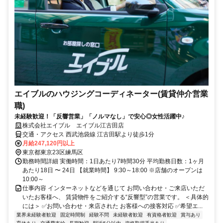
エイブルのハウジングコーディネーター(賃貸仲介営業
職)
未経験歓迎！「反響営業」「ノルマなし」で安心◎女性活躍中♪
株式会社エイブル エイブル江古田店
交通・アクセス 西武池袋線 江古田駅より徒歩1分
月給247,120円以上
東京都東京23区練馬区
勤務時間詳細 実働時間：1日あたり7時間30分 平均勤務日数：1ヶ月
あたり18日 〜 24日 【就業時間】 9:30～18:00 ※店舗のオープンは
10:00～
仕事内容 インターネットなどを通じて お問い合わせ・ご来店いただ
いたお客様へ、 賃貸物件をご紹介する“反響型”の営業です。 ＜具体的
には＞ ✅お問い合わせ・来店された お客様への接客対応 ✅希望エ...
業界未経験者歓迎
固定時間制
経験不問
未経験者歓迎
有資格者歓迎
賞与あり