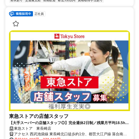
育休あり
交通費支給
長期歓迎
駅近5分以内
資格取得手当あり
正社員
東急ストアの店舗スタッフ
【大手スーパーの店舗スタッフ◎】完全週休2日制／残業月平均18.5h／
家族も利用できる20％offの買い物割引券毎月配布中★
東急ストア 東長崎店
アクセス 西武池袋線 東長崎北口徒歩約1分、都営大江戸線 落合南長