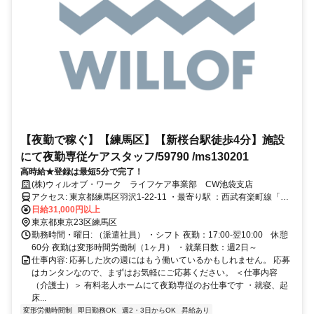
【夜勤で稼ぐ】【練馬区】【新桜台駅徒歩4分】施設
にて夜勤専従ケアスタッフ/59790 /ms130201
高時給★登録は最短5分で完了！
(株)ウィルオブ・ワーク ライフケア事業部 CW池袋支店
アクセス: 東京都練馬区羽沢1-22-11 ・最寄り駅 ：西武有楽町線「新
桜台駅」より徒歩4分 ：西武池袋線「江古田駅」より徒歩10分
日給31,000円以上
東京都東京23区練馬区
勤務時間・曜日: （派遣社員） ・シフト 夜勤：17:00-翌10:00 休憩
60分 夜勤は変形時間労働制（1ヶ月） ・就業日数：週2日～
仕事内容: 応募した次の週にはもう働いているかもしれません。 応募
はカンタンなので、まずはお気軽にご応募ください。 ＜仕事内容
（介護士）＞ 有料老人ホームにて夜勤専従のお仕事です ・就寝、起
床...
変形労働時間制
即日勤務OK
週2・3日からOK
昇給あり