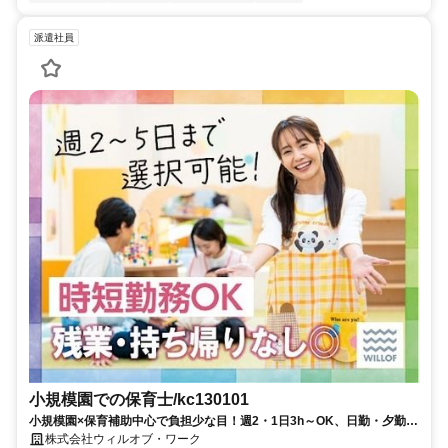
派遣社員
小規模園での保育士/kc130101
小規模園×保育補助中心で負担少な目！週2・1日3h～OK、日勤・夕勤等
の選択可！ミドルシニアも
株式会社ウィルオブ・ワーク