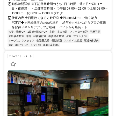
勤務時間詳細 ※下記営業時間のうち1日３時間・週２日〜OK（土
日・夜優遇） ＜店舗営業時間＞ ◇平日 07:00～21:00 ◇土曜 08:00～
19:00 ◇日祝 08:00～19:00 ※プログ...
仕事内容 土日勤務できる方歓迎◎ ◆Pilates Mirrorで働く魅力
POINT◆ ✅未経験者のための場所！ 給与をもらいながらプロの技術
を習得 ✅キャリアアップが明確！ バイトから店長・ト...
扶養内勤務OK
1日4時間以内OK
主婦・主夫歓迎
フリーター歓迎
学歴不問
未経験者歓迎
午前
経験者歓迎
有資格者歓迎
夕方
ブランクOK
オープニングスタッフ
交通費支給
長期歓迎
フルタイム歓迎
駅近5分以内
週2・3日からOK
シフト制
週4日以上OK
アルバイト・パート