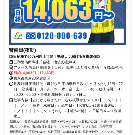
警備員(夜勤)
30日勤務で50万円以上可能！効率よく稼げる夜勤警備◎
三和警備保障株式会社 池袋支社(004)
アクセス 豊島区長崎５丁目付近 現場により異なる/直行直帰/勤務地相
談可 ■電話面接■来社不要■即日勤務
日給14,063円～17,463円
東京都東京23区豊島区
勤務時間 実働時間：8時間/日 平均勤務日数：1ヶ月あたり12日～22
日 ・勤務曜日：月・火・水・木・金・土・日・祝 ・勤務時間： [1]
20:00～05:00 ・最低勤務日数（週）：3日 ...
仕事内容 【とにかく稼ぎたい…なら夜勤がおススメ♪】 ＼＼＼｜｜
｜｜／／／ 毎週「水曜日」が給料日♪ 【お支払いは業界最速級】 ／
／／｜｜ ｜｜＼＼＼ ＞うれしい【週払い制】＜ 日曜日〆→＜翌週
水...
制服あり
業界未経験者歓迎
副業・WワークOK
土日祝のみOK
主婦・主夫歓迎
週1シフト提出
資格取得支援あり
フリーター歓迎
シフト自由
学歴不問
即日勤務OK
平日のみOK
経験不問
未経験者歓迎
経験者歓迎
ネイルOK
夜間