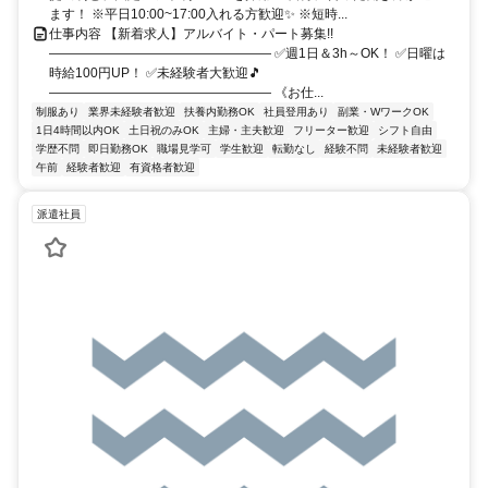
ます！ ※平日10:00~17:00入れる方歓迎✨ ※短時...
仕事内容 【新着求人】アルバイト・パート募集!!
――――――――――――――――― ✅週1日＆3h～OK！ ✅日曜は
時給100円UP！ ✅未経験者大歓迎🎵
――――――――――――――――― 《お仕...
制服あり
業界未経験者歓迎
扶養内勤務OK
社員登用あり
副業・WワークOK
1日4時間以内OK
土日祝のみOK
主婦・主夫歓迎
フリーター歓迎
シフト自由
学歴不問
即日勤務OK
職場見学可
学生歓迎
転勤なし
経験不問
未経験者歓迎
午前
経験者歓迎
有資格者歓迎
派遣社員