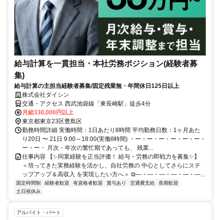
給与計算を一貫担当・本社労務ポジション(経験者募
集)
給与計算の主担当経験者募集/固定残業無・年間休日125日以上
株式会社ダイシン
交通・アクセス 西武池袋線「東長崎駅」徒歩4分
月給330,000円以上
東京都東京23区豊島区
勤務時間詳細 実働時間：1日あたり8時間 平均勤務日数：1ヶ月あた
り20日 〜 21日 9:00～18:00(実働8時間) ・ー・ー・ー・ー・ー・ー・
ー・ー・ 月次・年次の繁忙期であっても、 残業...
仕事内容 【✨同業経験を正当評価！ 給与・労務の即戦力を募集✨】
＜培ってきた実務経験を活かし、自社労務の 中心としてさらにステ
ップアップ＆高収入 を実現したい方へ＞ ⧉―・―・―・―・―・―...
固定時間制
経験者歓迎
有資格者歓迎
賞与あり
交通費支給
長期歓迎
土日祝休み
アルバイト・パート