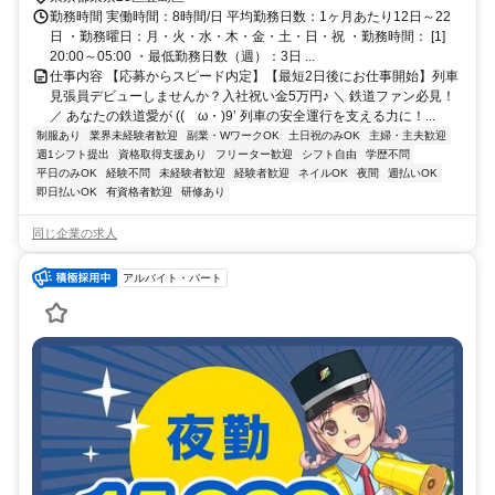
勤務時間 実働時間：8時間/日 平均勤務日数：1ヶ月あたり12日～22
日 ・勤務曜日：月・火・水・木・金・土・日・祝 ・勤務時間： [1]
20:00～05:00 ・最低勤務日数（週）：3日 ...
仕事内容 【応募からスピード内定】【最短2日後にお仕事開始】列車
見張員デビューしませんか？入社祝い金5万円♪ ＼ 鉄道ファン必見！
／ あなたの鉄道愛が ((ゝω・)9’ 列車の安全運行を支える力に！...
制服あり
業界未経験者歓迎
副業・WワークOK
土日祝のみOK
主婦・主夫歓迎
週1シフト提出
資格取得支援あり
フリーター歓迎
シフト自由
学歴不問
平日のみOK
経験不問
未経験者歓迎
経験者歓迎
ネイルOK
夜間
週払いOK
即日払いOK
有資格者歓迎
研修あり
同じ企業の求人
アルバイト・パート