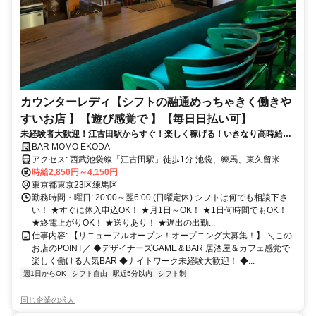
カウンターレディ【シフトの融通めっちゃきく働きや
すいお店 】【遊び感覚で 】【毎日日払い可】
未経験者大歓迎！江古田駅からすぐ！楽しく稼げる！いきなり高時給ス
タートで、タイパも◎
BAR MOMO EKODA
アクセス: 西武池袋線「江古田駅」徒歩1分 池袋、練馬、東久留米、
秋津、所沢、大泉学園、石神井公園、飯能、小手指、桜台、ひばりが
時給2,850円～4,150円
丘からも1本で通いやすいです。
東京都東京23区練馬区
勤務時間・曜日: 20:00～翌6:00 (日曜定休) シフトは何でも相談下さ
い！ ★すぐに体入申込OK！ ★月1日～OK！ ★1日何時間でもOK！
★終電上がりOK！ ★送りあり！ ★遅出の出勤...
仕事内容: 【リニューアルオープン！オープニング大募集！】 ＼この
お店のPOINT／ ◆デザイナーズGAME＆BAR 居酒屋＆カフェ感覚で
楽しく働ける人気BAR ◆ナイトワーク未経験大歓迎！ ◆...
週1日からOK
シフト自由
駅近5分以内
シフト制
同じ企業の求人