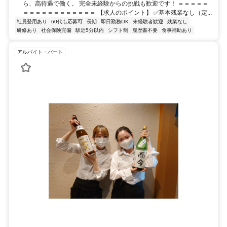
ら、高待遇で働く。 完全未経験からの挑戦も歓迎です！ ＝＝＝＝＝
＝＝＝＝＝＝＝＝＝＝＝＝ 【求人のポイント】 ✅基本残業なし（定...
社員登用あり
60代も応募可
長期
即日勤務OK
未経験者歓迎
残業なし
研修あり
社会保険完備
駅近5分以内
シフト制
履歴書不要
食事補助あり
アルバイト・パート