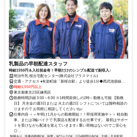
乳製品の早朝配達スタッフ
時給1550円＆入社祝金有！早朝だけのシンプル配送で副収入♪
明治牛乳 桜台宅配センター(株式会社プラスマイル)
交通・アクセス ♦有楽町線「新桜台駅」より徒歩1分◆西武池袋線
「桜台駅」より徒歩7分バイク・自転車通勤OK／車通勤応相談
時給1,550円以上
東京都東京23区練馬区
勤務時間詳細 3:00～6:00 ※1時間前倒しの2時～勤務も可能 【勤務
日】 月水金の週3日または 火土の週2日 シフトについては随時相談の
りますので お気軽に相談してくださいね♪
仕事内容 ＜＜年明け1月からの勤務開始！！即採用実施中＞＞ 軽自動
車、または3輪バイクで 乳製品を配達するお仕事です。 最初はサポー
トを受けながら配達を覚えていきます♪ 重い荷物はないのでご安心を
◎ ...
制服あり
扶養内勤務OK
副業・WワークOK
1日4時間以内OK
主婦・主夫歓迎