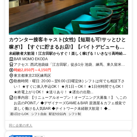
カウンター接客キャスト(女性)【短期も可!サッとひと
稼ぎ!】【すぐに貯まるお店!】【バイトデビューも応
未経験者大歓迎！江古田駅からすぐ！楽しく稼げる！いきなり高時給ス
援!】
タートで、タイパも◎
BAR MOMO EKODA
アクセス: 西武池袋線「江古田駅」徒歩1分 池袋、練馬、東久留米、
秋津、所沢、大泉学園、石神井公園、飯能、小手指、桜台、ひばりが
時給2,850円～4,150円
丘からも1本で通いやすいです。
東京都東京23区練馬区
勤務時間・曜日: 20:00～翌6:00 (日曜定休) シフトは何でも相談下さ
い！ ★すぐに体入申込OK！ ★月1日～OK！ ★1日何時間でもOK！
★終電上がりOK！ ★送りあり！ ★遅出の出勤...
仕事内容: 【リニューアルオープン！オープニング大募集！】 ＼この
お店のPOINT／ ◆デザイナーズGAME＆BAR 居酒屋＆カフェ感覚で
楽しく働ける人気BAR ◆ナイトワーク未経験大歓迎！ ◆...
週1日からOK
シフト自由
駅近5分以内
シフト制
同じ企業の求人