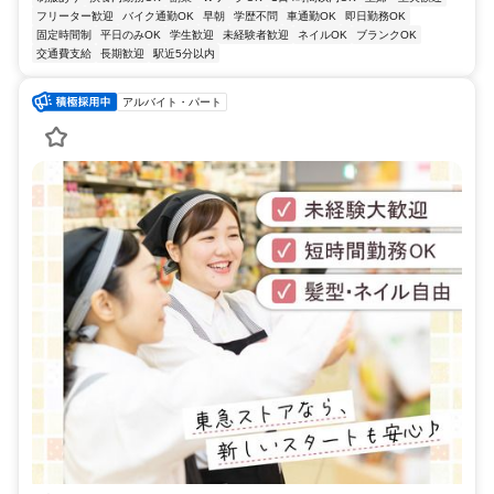
フリーター歓迎
バイク通勤OK
早朝
学歴不問
車通勤OK
即日勤務OK
固定時間制
平日のみOK
学生歓迎
未経験者歓迎
ネイルOK
ブランクOK
交通費支給
長期歓迎
駅近5分以内
アルバイト・パート